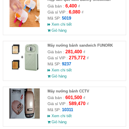
6,400
Giá bán :
₫
6,080
Giá sỉ VIP :
₫
5019
Mã SP:
Xem chi tiết
Giỏ hàng
Máy nướng bánh sandwich FUNORK
281,400
Giá bán :
₫
275,772
Giá sỉ VIP :
₫
9237
Mã SP:
Xem chi tiết
Giỏ hàng
Máy nướng bánh CCTV
601,500
Giá bán :
₫
589,470
Giá sỉ VIP :
₫
10311
Mã SP:
Xem chi tiết
Giỏ hàng