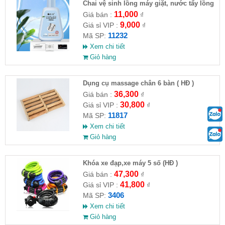
Chai vệ sinh lồng máy giặt, nước tẩy lồng
máy giặt CLEANING FLUID
11,000
Giá bán :
₫
9,000
Giá sỉ VIP :
₫
11232
Mã SP:
Xem chi tiết
Giỏ hàng
Dụng cụ massage chân 6 bàn ( HĐ )
36,300
Giá bán :
₫
30,800
Giá sỉ VIP :
₫
11817
Mã SP:
Xem chi tiết
Giỏ hàng
Khóa xe đạp,xe máy 5 số (HĐ )
47,300
Giá bán :
₫
41,800
Giá sỉ VIP :
₫
3406
Mã SP:
Xem chi tiết
Giỏ hàng