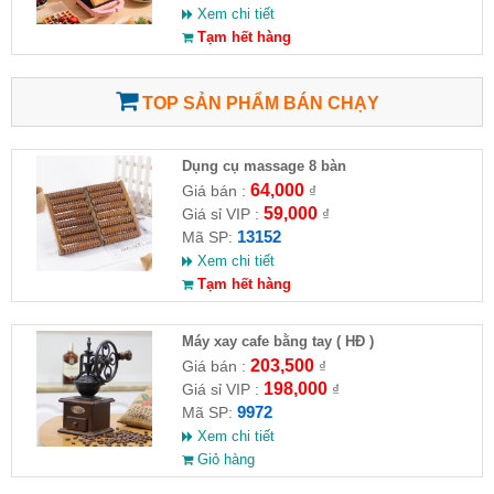
Xem chi tiết
Tạm hết hàng
TOP SẢN PHẨM BÁN CHẠY
Dụng cụ massage 8 bàn
64,000
Giá bán :
₫
59,000
Giá sỉ VIP :
₫
13152
Mã SP:
Xem chi tiết
Tạm hết hàng
Máy xay cafe bằng tay ( HĐ )
203,500
Giá bán :
₫
198,000
Giá sỉ VIP :
₫
9972
Mã SP:
Xem chi tiết
Giỏ hàng