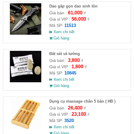
Dao gấp gọn dao sinh tồn
61,000
Giá bán :
₫
56,000
Giá sỉ VIP :
₫
11513
Mã SP:
Xem chi tiết
Giỏ hàng
Đất sét vá tường
3,800
Giá bán :
₫
1,800
Giá sỉ VIP :
₫
10845
Mã SP:
Xem chi tiết
Giỏ hàng
Dụng cụ massage chân 5 bàn ( HĐ )
26,400
Giá bán :
₫
23,100
Giá sỉ VIP :
₫
3520
Mã SP:
Xem chi tiết
Giỏ hàng