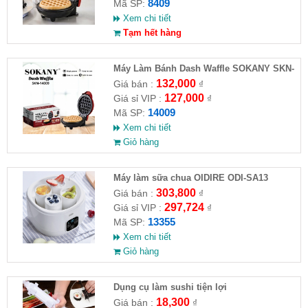
8409
Mã SP:
Xem chi tiết
Tạm hết hàng
Máy Làm Bánh Dash Waffle SOKANY SKN-
14009
132,000
Giá bán :
₫
127,000
Giá sỉ VIP :
₫
14009
Mã SP:
Xem chi tiết
Giỏ hàng
Máy làm sữa chua OIDIRE ODI-SA13
303,800
Giá bán :
₫
297,724
Giá sỉ VIP :
₫
13355
Mã SP:
Xem chi tiết
Giỏ hàng
Dụng cụ làm sushi tiện lợi
18,300
Giá bán :
₫