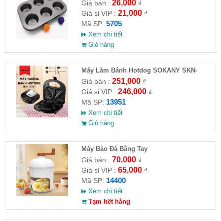
26,000
Giá bán :
₫
21,000
Giá sỉ VIP :
₫
5705
Mã SP:
Xem chi tiết
Giỏ hàng
Máy Làm Bánh Hotdog SOKANY SKN-
13951
251,000
Giá bán :
₫
246,000
Giá sỉ VIP :
₫
13951
Mã SP:
Xem chi tiết
Giỏ hàng
Máy Bào Đá Bằng Tay
70,000
Giá bán :
₫
65,000
Giá sỉ VIP :
₫
14400
Mã SP:
Xem chi tiết
Tạm hết hàng