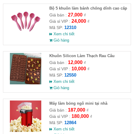
Bộ 5 khuôn làm bánh chống dính cao cấp
27,000
Giá bán :
₫
24,000
Giá sỉ VIP :
₫
12310
Mã SP:
Xem chi tiết
Giỏ hàng
Khuôn Silicon Làm Thạch Rau Câu
Chocolate
12,000
Giá bán :
₫
10,000
Giá sỉ VIP :
₫
12550
Mã SP:
Xem chi tiết
Giỏ hàng
Máy làm bỏng ngô mini tại nhà
187,000
Giá bán :
₫
180,000
Giá sỉ VIP :
₫
12864
Mã SP:
Xem chi tiết