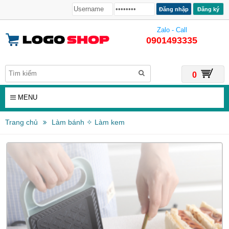
Đăng ký
Zalo - Call
0901493335
0
MENU
Trang chủ
Làm bánh ✧ Làm kem