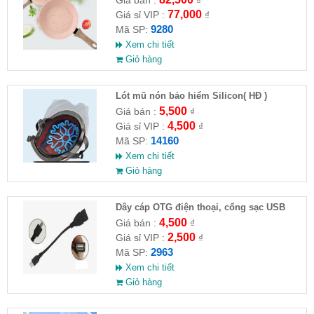
Giá bán :
₫
77,000
Giá sỉ VIP :
₫
9280
Mã SP:
Xem chi tiết
Giỏ hàng
Lót mũ nón bảo hiểm Silicon( HĐ )
5,500
Giá bán :
₫
4,500
Giá sỉ VIP :
₫
14160
Mã SP:
Xem chi tiết
Giỏ hàng
Dây cáp OTG điện thoại, cổng sạc USB
4,500
Giá bán :
₫
2,500
Giá sỉ VIP :
₫
2963
Mã SP:
Xem chi tiết
Giỏ hàng