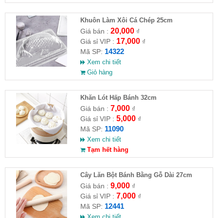
Khuôn Làm Xôi Cá Chép 25cm
20,000
Giá bán :
₫
17,000
Giá sỉ VIP :
₫
14322
Mã SP:
Xem chi tiết
Giỏ hàng
Khăn Lót Hấp Bánh 32cm
7,000
Giá bán :
₫
5,000
Giá sỉ VIP :
₫
11090
Mã SP:
Xem chi tiết
Tạm hết hàng
Cây Lăn Bột Bánh Bằng Gỗ Dài 27cm
9,000
Giá bán :
₫
7,000
Giá sỉ VIP :
₫
12441
Mã SP:
Xem chi tiết