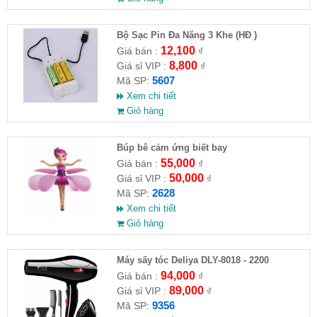
Bộ Sạc Pin Đa Năng 3 Khe (HĐ )
12,100
Giá bán :
₫
8,800
Giá sỉ VIP :
₫
5607
Mã SP:
Xem chi tiết
Giỏ hàng
​Búp bê cảm ứng biết bay
55,000
Giá bán :
₫
50,000
Giá sỉ VIP :
₫
2628
Mã SP:
Xem chi tiết
Giỏ hàng
Máy sấy tóc Deliya DLY-8018 - 2200
94,000
Giá bán :
₫
89,000
Giá sỉ VIP :
₫
9356
Mã SP: