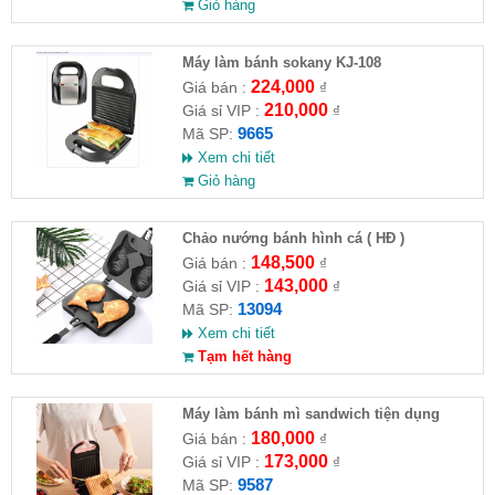
Giỏ hàng
Máy làm bánh sokany KJ-108
224,000
Giá bán :
₫
210,000
Giá sỉ VIP :
₫
9665
Mã SP:
Xem chi tiết
Giỏ hàng
Chảo nướng bánh hình cá ( HĐ )
148,500
Giá bán :
₫
143,000
Giá sỉ VIP :
₫
13094
Mã SP:
Xem chi tiết
Tạm hết hàng
Máy làm bánh mì sandwich tiện dụng
180,000
Giá bán :
₫
173,000
Giá sỉ VIP :
₫
9587
Mã SP: