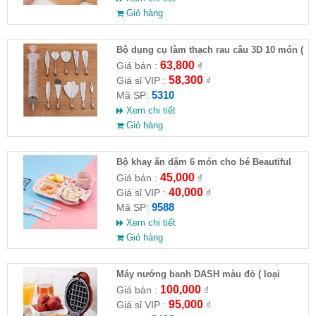
Giỏ hàng
Bộ dụng cụ làm thạch rau câu 3D 10 món (
HĐ )
63,800
Giá bán :
₫
58,300
Giá sỉ VIP :
₫
5310
Mã SP:
Xem chi tiết
Giỏ hàng
Bộ khay ăn dặm 6 món cho bé Beautiful
life (hình gấu - ko hộp )
45,000
Giá bán :
₫
40,000
Giá sỉ VIP :
₫
9588
Mã SP:
Xem chi tiết
Giỏ hàng
Máy nướng banh DASH màu đỏ ( loại
chuẩn )
100,000
Giá bán :
₫
95,000
Giá sỉ VIP :
₫