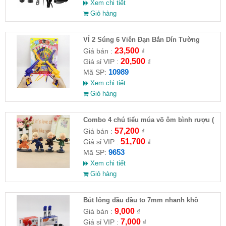
Xem chi tiết
Giỏ hàng
VỈ 2 Súng 6 Viên Đạn Bắn Dín Tường
23,500
Giá bán :
₫
20,500
Giá sỉ VIP :
₫
10989
Mã SP:
Xem chi tiết
Giỏ hàng
Combo 4 chú tiểu múa võ ôm bình rượu (
HĐ )
57,200
Giá bán :
₫
51,700
Giá sỉ VIP :
₫
9653
Mã SP:
Xem chi tiết
Giỏ hàng
Bút lông dầu đầu to 7mm nhanh khô
9,000
Giá bán :
₫
7,000
Giá sỉ VIP :
₫