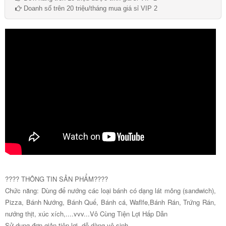
Doanh số trên 20 triệu/tháng mua giá sỉ VIP 2
???? THÔNG TIN SẢN PHẨM????
Chức năng: Dùng để nướng các loại bánh có dạng lát mỏng (sandwich),
Pizza, Bánh Nướng, Bánh Quế, Bánh cá, Waflfe,Bánh Rán, Trứng Rán,
nướng thịt, xúc xích,....vvv...Vô Cùng Tiện Lợi Hấp Dẫn
Sử dụng đơn giản tiện lợi, dễ dàng vệ sinh