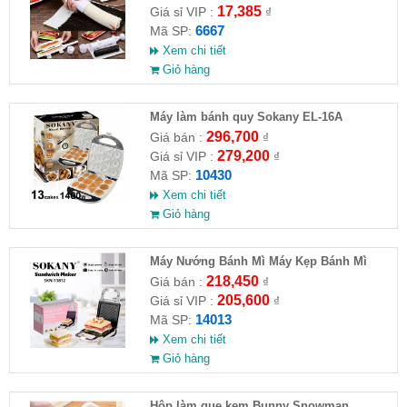
17,385
Giá sỉ VIP :
₫
6667
Mã SP:
Xem chi tiết
Giỏ hàng
Máy làm bánh quy Sokany EL-16A
296,700
Giá bán :
₫
279,200
Giá sỉ VIP :
₫
10430
Mã SP:
Xem chi tiết
Giỏ hàng
Máy Nướng Bánh Mì Máy Kẹp Bánh Mì
Sandwich SOKANY SKN-14013
218,450
Giá bán :
₫
205,600
Giá sỉ VIP :
₫
14013
Mã SP:
Xem chi tiết
Giỏ hàng
Hộp làm que kem Bunny Snowman