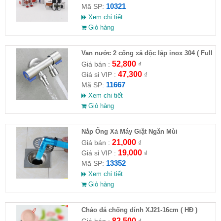
10321
Mã SP:
Xem chi tiết
Giỏ hàng
Van nước 2 cổng xả độc lập inox 304 ( Full
VAT )
52,800
Giá bán :
₫
47,300
Giá sỉ VIP :
₫
11667
Mã SP:
Xem chi tiết
Giỏ hàng
Nắp Ống Xả Máy Giặt Ngăn Mùi
21,000
Giá bán :
₫
19,000
Giá sỉ VIP :
₫
13352
Mã SP:
Xem chi tiết
Giỏ hàng
Chảo đá chống dính XJ21-16cm ( HĐ )
82,500