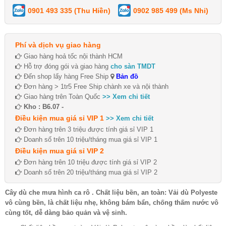
0901 493 335 (Thu Hiền)
0902 985 499 (Ms Nhi)
Phí và dịch vụ giao hàng
Giao hàng hoả tốc nội thành HCM
Hỗ trợ đóng gói và giao hàng
cho sàn TMDT
Đến shop lấy hàng Free Ship
Bản đồ
Đơn hàng > 1tr5 Free Ship chành xe và nội thành
Giao hàng trên Toàn Quốc
>> Xem chi tiết
Kho : B6.07 -
Điều kiện mua giá sỉ VIP 1
>> Xem chi tiết
Đơn hàng trên 3 triệu được tính giá sỉ VIP 1
Doanh số trên 10 triệu/tháng mua giá sỉ VIP 1
Điều kiện mua giá sỉ VIP 2
Đơn hàng trên 10 triệu được tính giá sỉ VIP 2
Doanh số trên 20 triệu/tháng mua giá sỉ VIP 2
Cây dù che mưa hình ca rô . Chất liệu bền, an toàn: Vải dù Polyeste
vô cùng bền, là chất liệu nhẹ, không bám bẩn, chống thấm nước vô
cùng tốt, dễ dàng bảo quản và vệ sinh.