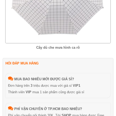
Cây dù che mưa hình ca rô
HỎI ĐÁP MUA HÀNG
MUA BAO NHIÊU MỚI ĐƯỢC GIÁ SỈ?
Đơn hàng trên
3
triệu được mua với giá sỉ
VIP1
Thành viên
VIP
mua 1 sản phẩm cũng được giá sỉ
PHÍ VẬN CHUYỂN Ở TP.HCM BAO NHIÊU?
Phí vận chuyển nội thành 30K, Tới
SHOP
mua hàng được Free