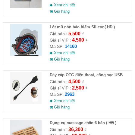
Xem chi tiết
Giỏ hàng
Lót mũ nón bảo hiểm Silicon( HĐ )
5,500
Giá bán :
₫
4,500
Giá sỉ VIP :
₫
14160
Mã SP:
Xem chi tiết
Giỏ hàng
Dây cáp OTG điện thoại, cổng sạc USB
4,500
Giá bán :
₫
2,500
Giá sỉ VIP :
₫
2963
Mã SP:
Xem chi tiết
Giỏ hàng
Dụng cụ massage chân 6 bàn ( HĐ )
36,300
Giá bán :
₫