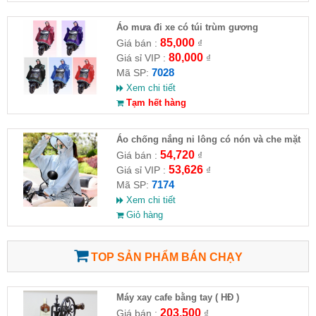
Áo mưa đi xe có túi trùm gương
85,000
Giá bán :
₫
80,000
Giá sỉ VIP :
₫
7028
Mã SP:
Xem chi tiết
Tạm hết hàng
Áo chống nắng ni lông có nón và che mặt
54,720
Giá bán :
₫
53,626
Giá sỉ VIP :
₫
7174
Mã SP:
Xem chi tiết
Giỏ hàng
TOP SẢN PHẨM BÁN CHẠY
Máy xay cafe bằng tay ( HĐ )
203,500
Giá bán :
₫