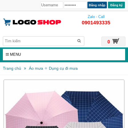
Đăng ký
Zalo - Call
0901493335
0
MENU
Trang chủ
Áo mưa ✧ Dụng cụ đi mưa