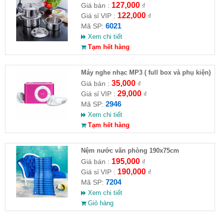
127,000
Giá bán :
₫
122,000
Giá sỉ VIP :
₫
6021
Mã SP:
Xem chi tiết
Tạm hết hàng
Máy nghe nhạc MP3 ( full box và phụ kiện)
35,000
Giá bán :
₫
29,000
Giá sỉ VIP :
₫
2946
Mã SP:
Xem chi tiết
Tạm hết hàng
Nệm nước văn phòng 190x75cm
195,000
Giá bán :
₫
190,000
Giá sỉ VIP :
₫
7204
Mã SP:
Xem chi tiết
Giỏ hàng