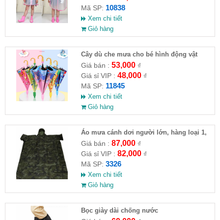
10838
Mã SP:
Xem chi tiết
Giỏ hàng
Cây dù che mưa cho bé hình động vật
53,000
Giá bán :
₫
48,000
Giá sỉ VIP :
₫
11845
Mã SP:
Xem chi tiết
Giỏ hàng
Áo mưa cánh dơi người lớn, hàng loại 1,
chất dày dặn. 1,4m
87,000
Giá bán :
₫
82,000
Giá sỉ VIP :
₫
3326
Mã SP:
Xem chi tiết
Giỏ hàng
Bọc giày dài chống nước