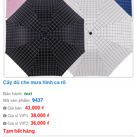
Cây dù che mưa hình ca rô
Bảo hành:
text
9437
Mã sản phẩm:
41,000 ₫
Giá bán :
38,000 ₫
Giá sỉ VIP1:
36,000 ₫
Giá sỉ VIP2:
Tạm hết hàng