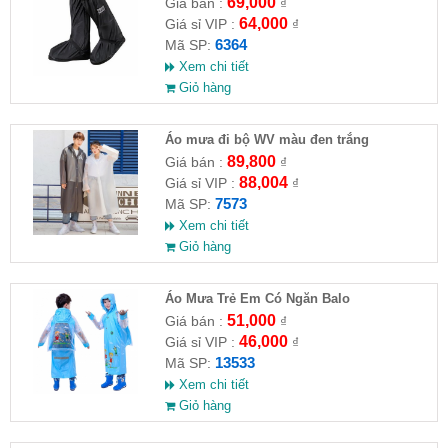
69,000
Giá bán :
₫
64,000
Giá sỉ VIP :
₫
6364
Mã SP:
Xem chi tiết
Giỏ hàng
Áo mưa đi bộ WV màu đen trắng
89,800
Giá bán :
₫
88,004
Giá sỉ VIP :
₫
7573
Mã SP:
Xem chi tiết
Giỏ hàng
Áo Mưa Trẻ Em Có Ngăn Balo
51,000
Giá bán :
₫
46,000
Giá sỉ VIP :
₫
13533
Mã SP:
Xem chi tiết
Giỏ hàng