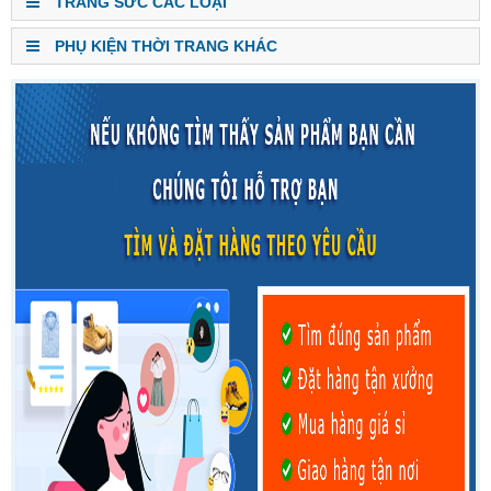
TRANG SỨC CÁC LOẠI
PHỤ KIỆN THỜI TRANG KHÁC