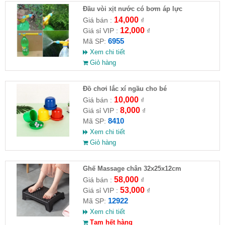
Đầu vòi xịt nước có bơm áp lực
14,000
Giá bán :
₫
12,000
Giá sỉ VIP :
₫
6955
Mã SP:
Xem chi tiết
Giỏ hàng
Đồ chơi lắc xí ngầu cho bé
10,000
Giá bán :
₫
8,000
Giá sỉ VIP :
₫
8410
Mã SP:
Xem chi tiết
Giỏ hàng
Ghế Massage chân 32x25x12cm
58,000
Giá bán :
₫
53,000
Giá sỉ VIP :
₫
12922
Mã SP:
Xem chi tiết
Tạm hết hàng