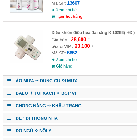
13607
Mã SP:
Xem chi tiết
Tạm hết hàng
Điều khiển điều hòa đa năng K-1028E( HĐ )
28,600
Giá bán :
₫
23,100
Giá sỉ VIP :
₫
5852
Mã SP:
Xem chi tiết
Giỏ hàng
ÁO MƯA ✧ DỤNG CỤ ĐI MƯA
BALO ✧ TÚI XÁCH ✧ BÓP VÍ
CHỐNG NẮNG ✧ KHẨU TRANG
DÉP ĐI TRONG NHÀ
ĐỒ NGỦ ✧ NỘI Y