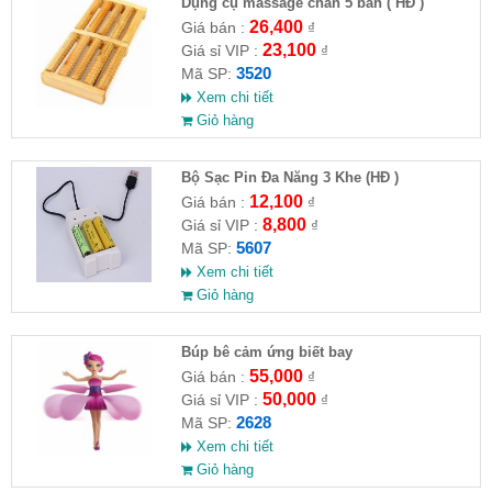
Dụng cụ massage chân 5 bàn ( HĐ )
26,400
Giá bán :
₫
23,100
Giá sỉ VIP :
₫
3520
Mã SP:
Xem chi tiết
Giỏ hàng
Bộ Sạc Pin Đa Năng 3 Khe (HĐ )
12,100
Giá bán :
₫
8,800
Giá sỉ VIP :
₫
5607
Mã SP:
Xem chi tiết
Giỏ hàng
​Búp bê cảm ứng biết bay
55,000
Giá bán :
₫
50,000
Giá sỉ VIP :
₫
2628
Mã SP:
Xem chi tiết
Giỏ hàng