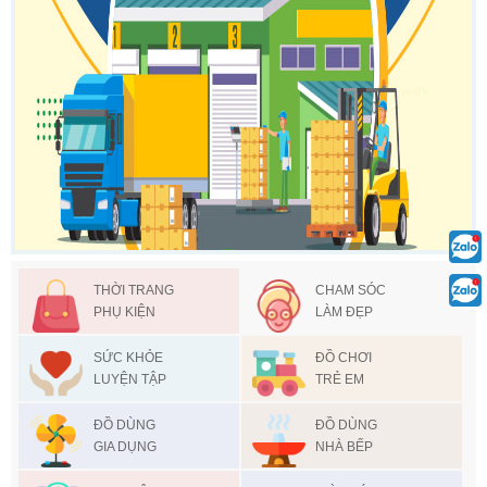
THỜI TRANG
CHAM SÓC
PHỤ KIỆN
LÀM ĐẸP
SỨC KHỎE
ĐỒ CHƠI
LUYỆN TẬP
TRẺ EM
ĐỒ DÙNG
ĐỒ DÙNG
GIA DỤNG
NHÀ BẾP