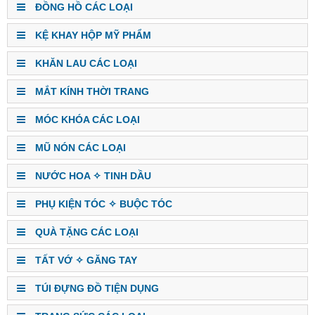
ĐỒNG HỒ CÁC LOẠI
KỆ KHAY HỘP MỸ PHẨM
KHĂN LAU CÁC LOẠI
MẮT KÍNH THỜI TRANG
MÓC KHÓA CÁC LOẠI
MŨ NÓN CÁC LOẠI
NƯỚC HOA ✧ TINH DẦU
PHỤ KIỆN TÓC ✧ BUỘC TÓC
QUÀ TẶNG CÁC LOẠI
TẤT VỚ ✧ GĂNG TAY
TÚI ĐỰNG ĐỒ TIỆN DỤNG