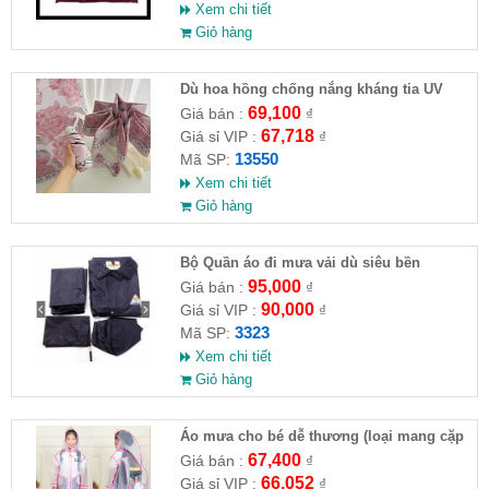
Xem chi tiết
Giỏ hàng
Dù hoa hồng chống nắng kháng tia UV
69,100
Giá bán :
₫
67,718
Giá sỉ VIP :
₫
13550
Mã SP:
Xem chi tiết
Giỏ hàng
Bộ Quần áo đi mưa vải dù siêu bền
95,000
Giá bán :
₫
90,000
Giá sỉ VIP :
₫
3323
Mã SP:
Xem chi tiết
Giỏ hàng
Áo mưa cho bé dễ thương (loại mang cặp
sách )
67,400
Giá bán :
₫
66,052
Giá sỉ VIP :
₫