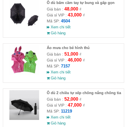
Ô dù bấm cầm tay tự bung và gấp gọn
48,000
Giá bán :
₫
43,000
Giá sỉ VIP :
₫
4504
Mã SP:
Xem chi tiết
Giỏ hàng
Áo mưa cho bé hình thú
51,000
Giá bán :
₫
46,000
Giá sỉ VIP :
₫
7157
Mã SP:
Xem chi tiết
Giỏ hàng
Ô dù 2 chiều tự xếp chống nắng chống tia
UV
52,000
Giá bán :
₫
47,000
Giá sỉ VIP :
₫
11219
Mã SP:
Xem chi tiết
Giỏ hàng