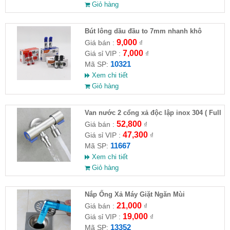
Giỏ hàng
Bút lông dầu đầu to 7mm nhanh khô
9,000
Giá bán :
₫
7,000
Giá sỉ VIP :
₫
10321
Mã SP:
Xem chi tiết
Giỏ hàng
Van nước 2 cổng xả độc lập inox 304 ( Full
VAT )
52,800
Giá bán :
₫
47,300
Giá sỉ VIP :
₫
11667
Mã SP:
Xem chi tiết
Giỏ hàng
Nắp Ống Xả Máy Giặt Ngăn Mùi
21,000
Giá bán :
₫
19,000
Giá sỉ VIP :
₫
13352
Mã SP: