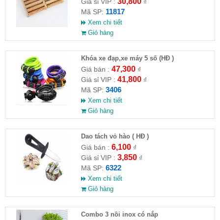
30,800
Giá sỉ VIP :
₫
11817
Mã SP:
Xem chi tiết
Giỏ hàng
Khóa xe đạp,xe máy 5 số (HĐ )
47,300
Giá bán :
₫
41,800
Giá sỉ VIP :
₫
3406
Mã SP:
Xem chi tiết
Giỏ hàng
Dao tách vỏ hào ( HĐ )
6,100
Giá bán :
₫
3,850
Giá sỉ VIP :
₫
6322
Mã SP:
Xem chi tiết
Giỏ hàng
Combo 3 nồi inox có nắp