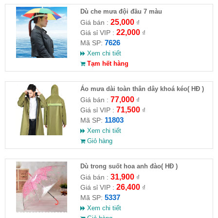
Dù che mưa đội đầu 7 màu
25,000
Giá bán :
₫
22,000
Giá sỉ VIP :
₫
7626
Mã SP:
Xem chi tiết
Tạm hết hàng
Áo mưa dài toàn thân dây khoá kéo( HĐ )
77,000
Giá bán :
₫
71,500
Giá sỉ VIP :
₫
11803
Mã SP:
Xem chi tiết
Giỏ hàng
Dù trong suốt hoa anh đào( HĐ )
31,900
Giá bán :
₫
26,400
Giá sỉ VIP :
₫
5337
Mã SP:
Xem chi tiết