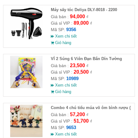
Máy sấy tóc Deliya DLY-8018 - 2200
94,000
Giá bán :
₫
89,000
Giá sỉ VIP :
₫
9356
Mã SP:
Xem chi tiết
Giỏ hàng
VỈ 2 Súng 6 Viên Đạn Bắn Dín Tường
23,500
Giá bán :
₫
20,500
Giá sỉ VIP :
₫
10989
Mã SP:
Xem chi tiết
Giỏ hàng
Combo 4 chú tiểu múa võ ôm bình rượu (
HĐ )
57,200
Giá bán :
₫
51,700
Giá sỉ VIP :
₫
9653
Mã SP:
Xem chi tiết