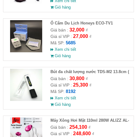
Xem chi tiết
Giỏ hàng
Ổ Cắm Du Lịch Honeys ECO-TV1
32,000
Giá bán :
₫
27,000
Giá sỉ VIP :
₫
5685
Mã SP:
Xem chi tiết
Giỏ hàng
Bút đa chất lượng nước TDS-M2 13.8cm (
HĐ )
30,800
Giá bán :
₫
25,300
Giá sỉ VIP :
₫
8192
Mã SP:
Xem chi tiết
Giỏ hàng
Máy Xông Hơi Mặt 110ml 280W ALIZZ AL-
13607( HĐ )
254,100
Giá bán :
₫
248,600
Giá sỉ VIP :
₫