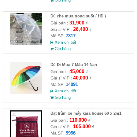
Giỏ hàng
Dù che mưa trong suốt ( HĐ )
31,900
Giá bán :
₫
26,400
Giá sỉ VIP :
₫
7317
Mã SP:
Xem chi tiết
Giỏ hàng
Dù Đi Mưa 7 Màu 14 Nan
45,000
Giá bán :
₫
40,000
Giá sỉ VIP :
₫
14091
Mã SP:
Xem chi tiết
Giỏ hàng
Bạt trùm xe máy kara house 60 x 2m1
110,000
Giá bán :
₫
105,000
Giá sỉ VIP :
₫
9956
Mã SP: