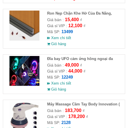
Ron Nẹp Chặn Khe Hở Của Đa Năng,
Chống Côn Trùng( HĐ )
15,400
Giá bán :
₫
12,100
Giá sỉ VIP :
₫
13499
Mã SP:
Xem chi tiết
Giỏ hàng
Đĩa bay UFO cảm ứng hồng ngoại đa
chiều tự động bay về
49,000
Giá bán :
₫
44,000
Giá sỉ VIP :
₫
12249
Mã SP:
Xem chi tiết
Giỏ hàng
Máy Massage Cầm Tay Body Innovation (
HĐ )
183,700
Giá bán :
₫
178,200
Giá sỉ VIP :
₫
2128
Mã SP: