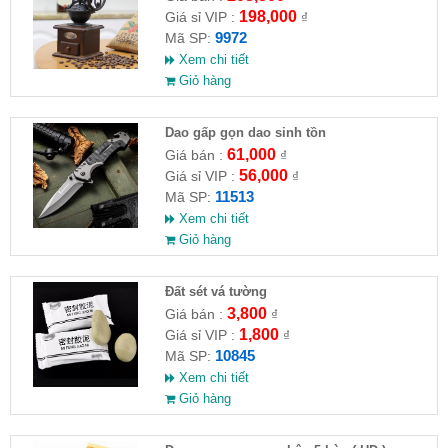
198,000
Giá sỉ VIP :
₫
9972
Mã SP:
Xem chi tiết
Giỏ hàng
Dao gấp gọn dao sinh tồn
61,000
Giá bán :
₫
56,000
Giá sỉ VIP :
₫
11513
Mã SP:
Xem chi tiết
Giỏ hàng
Đất sét vá tường
3,800
Giá bán :
₫
1,800
Giá sỉ VIP :
₫
10845
Mã SP:
Xem chi tiết
Giỏ hàng