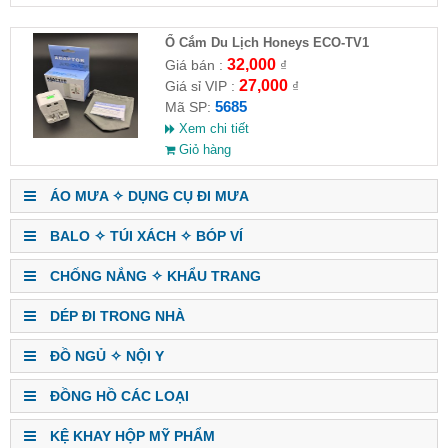
Ổ Cắm Du Lịch Honeys ECO-TV1
32,000
Giá bán :
₫
27,000
Giá sỉ VIP :
₫
5685
Mã SP:
Xem chi tiết
Giỏ hàng
ÁO MƯA ✧ DỤNG CỤ ĐI MƯA
BALO ✧ TÚI XÁCH ✧ BÓP VÍ
CHỐNG NẮNG ✧ KHẨU TRANG
DÉP ĐI TRONG NHÀ
ĐỒ NGỦ ✧ NỘI Y
ĐỒNG HỒ CÁC LOẠI
KỆ KHAY HỘP MỸ PHẨM