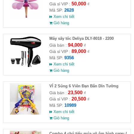
50,000
Giá sỉ VIP :
₫
2628
Mã SP:
Xem chi tiết
Giỏ hàng
Máy sấy tóc Deliya DLY-8018 - 2200
94,000
Giá bán :
₫
89,000
Giá sỉ VIP :
₫
9356
Mã SP:
Xem chi tiết
Giỏ hàng
VỈ 2 Súng 6 Viên Đạn Bắn Dín Tường
23,500
Giá bán :
₫
20,500
Giá sỉ VIP :
₫
10989
Mã SP:
Xem chi tiết
Giỏ hàng
Combo 4 chú tiểu múa võ ôm bình rượu (