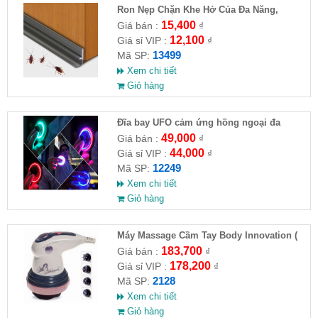
Ron Nẹp Chặn Khe Hở Của Đa Năng,
Chống Côn Trùng( HĐ )
15,400
Giá bán :
₫
12,100
Giá sỉ VIP :
₫
13499
Mã SP:
Xem chi tiết
Giỏ hàng
Đĩa bay UFO cảm ứng hồng ngoại đa
chiều tự động bay về
49,000
Giá bán :
₫
44,000
Giá sỉ VIP :
₫
12249
Mã SP:
Xem chi tiết
Giỏ hàng
Máy Massage Cầm Tay Body Innovation (
HĐ )
183,700
Giá bán :
₫
178,200
Giá sỉ VIP :
₫
2128
Mã SP:
Xem chi tiết
Giỏ hàng