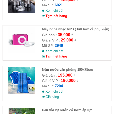
6021
Mã SP:
Xem chi tiết
Tạm hết hàng
Máy nghe nhạc MP3 ( full box và phụ kiện)
35,000
Giá bán :
₫
29,000
Giá sỉ VIP :
₫
2946
Mã SP:
Xem chi tiết
Tạm hết hàng
Nệm nước văn phòng 190x75cm
195,000
Giá bán :
₫
190,000
Giá sỉ VIP :
₫
7204
Mã SP:
Xem chi tiết
Giỏ hàng
Đầu vòi xịt nước có bơm áp lực