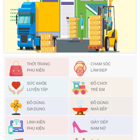
THỜI TRANG
CHAM SÓC
PHỤ KIỆN
LÀM ĐẸP
SỨC KHỎE
ĐỒ CHƠI
LUYỆN TẬP
TRẺ EM
ĐỒ DÙNG
ĐỒ DÙNG
GIA DỤNG
NHÀ BẾP
LINH KIỆN
GIÀY DÉP
PHỤ KIỆN
NAM NỮ