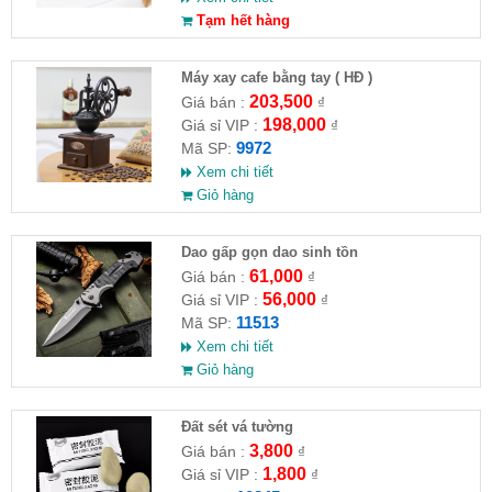
Tạm hết hàng
Máy xay cafe bằng tay ( HĐ )
203,500
Giá bán :
₫
198,000
Giá sỉ VIP :
₫
9972
Mã SP:
Xem chi tiết
Giỏ hàng
Dao gấp gọn dao sinh tồn
61,000
Giá bán :
₫
56,000
Giá sỉ VIP :
₫
11513
Mã SP:
Xem chi tiết
Giỏ hàng
Đất sét vá tường
3,800
Giá bán :
₫
1,800
Giá sỉ VIP :
₫