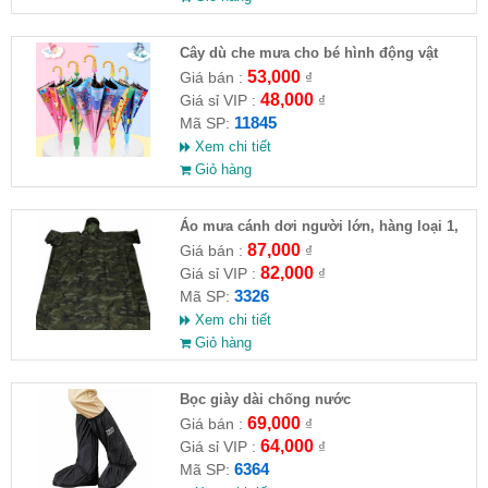
Cây dù che mưa cho bé hình động vật
53,000
Giá bán :
₫
48,000
Giá sỉ VIP :
₫
11845
Mã SP:
Xem chi tiết
Giỏ hàng
Áo mưa cánh dơi người lớn, hàng loại 1,
chất dày dặn. 1,4m
87,000
Giá bán :
₫
82,000
Giá sỉ VIP :
₫
3326
Mã SP:
Xem chi tiết
Giỏ hàng
Bọc giày dài chống nước
69,000
Giá bán :
₫
64,000
Giá sỉ VIP :
₫
6364
Mã SP: