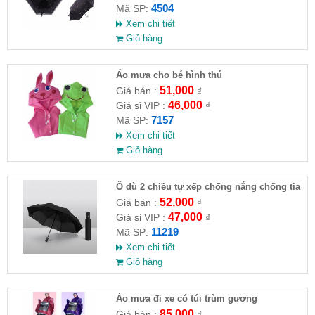
4504
Mã SP:
Xem chi tiết
Giỏ hàng
Áo mưa cho bé hình thú
51,000
Giá bán :
₫
46,000
Giá sỉ VIP :
₫
7157
Mã SP:
Xem chi tiết
Giỏ hàng
Ô dù 2 chiều tự xếp chống nắng chống tia
UV
52,000
Giá bán :
₫
47,000
Giá sỉ VIP :
₫
11219
Mã SP:
Xem chi tiết
Giỏ hàng
Áo mưa đi xe có túi trùm gương
85,000
Giá bán :
₫