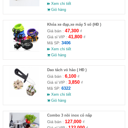
Xem chi tiết
Giỏ hàng
Khóa xe đạp,xe máy 5 số (HĐ )
47,300
Giá bán :
₫
41,800
Giá sỉ VIP :
₫
3406
Mã SP:
Xem chi tiết
Giỏ hàng
Dao tách vỏ hào ( HĐ )
6,100
Giá bán :
₫
3,850
Giá sỉ VIP :
₫
6322
Mã SP:
Xem chi tiết
Giỏ hàng
Combo 3 nồi inox có nắp
127,000
Giá bán :
₫
122,000
Giá sỉ VIP :
₫