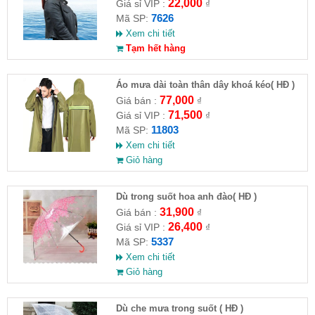
22,000
Giá sỉ VIP :
₫
7626
Mã SP:
Xem chi tiết
Tạm hết hàng
Áo mưa dài toàn thân dây khoá kéo( HĐ )
77,000
Giá bán :
₫
71,500
Giá sỉ VIP :
₫
11803
Mã SP:
Xem chi tiết
Giỏ hàng
Dù trong suốt hoa anh đào( HĐ )
31,900
Giá bán :
₫
26,400
Giá sỉ VIP :
₫
5337
Mã SP:
Xem chi tiết
Giỏ hàng
Dù che mưa trong suốt ( HĐ )