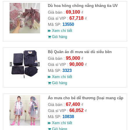
Dù hoa hồng chống nắng kháng tia UV
69,100
Giá bán :
₫
67,718
Giá sỉ VIP :
₫
13550
Mã SP:
Xem chi tiết
Giỏ hàng
Bộ Quần áo đi mưa vải dù siêu bền
95,000
Giá bán :
₫
90,000
Giá sỉ VIP :
₫
3323
Mã SP:
Xem chi tiết
Giỏ hàng
Áo mưa cho bé dễ thương (loại mang cặp
sách )
67,400
Giá bán :
₫
66,052
Giá sỉ VIP :
₫
10838
Mã SP:
Xem chi tiết
Giỏ hàng