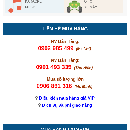
KARAOKE
Ô TÔ
MUSIC
XE MÁY
LIÊN HỆ MUA HÀNG
NV Bán Hàng:
0902 985 499
(Ms Nhi)
NV Bán Hàng:
0901 493 335
(Thu Hiền)
Mua số lượng lớn
0906 861 316
(Ms Minh)
Điều kiện mua hàng giá VIP
Dịch vụ và phí giao hàng
MUA HÀNG TẠI SHOP