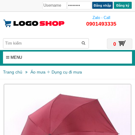
Đăng ký
Zalo - Call
0901493335
0
MENU
Trang chủ
Áo mưa ✧ Dụng cụ đi mưa