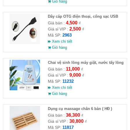
Giỏ hàng
Dây cáp OTG điện thoại, cổng sạc USB
4,500
Giá bán :
₫
2,500
Giá sỉ VIP :
₫
2963
Mã SP:
Xem chi tiết
Giỏ hàng
Chai vệ sinh lồng máy giặt, nước tẩy lồng
máy giặt CLEANING FLUID
11,000
Giá bán :
₫
9,000
Giá sỉ VIP :
₫
11232
Mã SP:
Xem chi tiết
Giỏ hàng
Dụng cụ massage chân 6 bàn ( HĐ )
36,300
Giá bán :
₫
30,800
Giá sỉ VIP :
₫
11817
Mã SP: