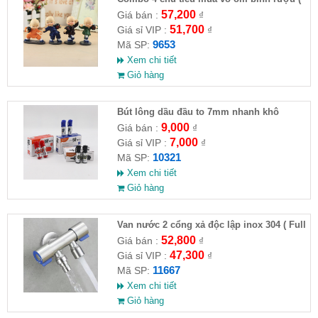
HĐ )
57,200
Giá bán :
₫
51,700
Giá sỉ VIP :
₫
9653
Mã SP:
Xem chi tiết
Giỏ hàng
Bút lông dầu đầu to 7mm nhanh khô
9,000
Giá bán :
₫
7,000
Giá sỉ VIP :
₫
10321
Mã SP:
Xem chi tiết
Giỏ hàng
Van nước 2 cổng xả độc lập inox 304 ( Full
VAT )
52,800
Giá bán :
₫
47,300
Giá sỉ VIP :
₫
11667
Mã SP:
Xem chi tiết
Giỏ hàng