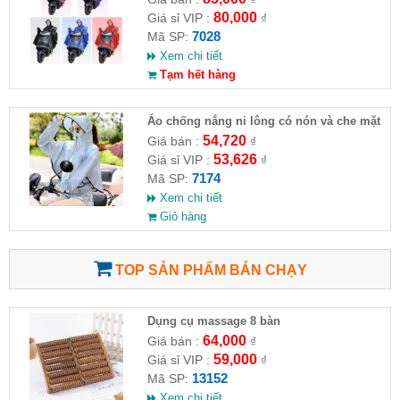
80,000
Giá sỉ VIP :
₫
7028
Mã SP:
Xem chi tiết
Tạm hết hàng
Áo chống nắng ni lông có nón và che mặt
54,720
Giá bán :
₫
53,626
Giá sỉ VIP :
₫
7174
Mã SP:
Xem chi tiết
Giỏ hàng
TOP SẢN PHẨM BÁN CHẠY
Dụng cụ massage 8 bàn
64,000
Giá bán :
₫
59,000
Giá sỉ VIP :
₫
13152
Mã SP:
Xem chi tiết