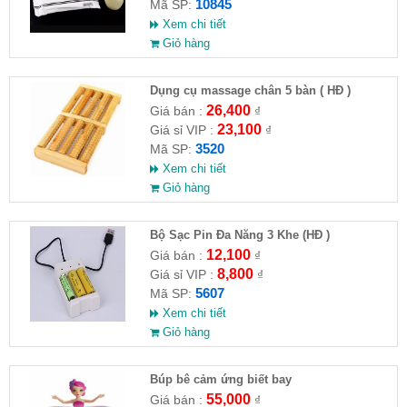
10845
Mã SP:
Xem chi tiết
Giỏ hàng
Dụng cụ massage chân 5 bàn ( HĐ )
26,400
Giá bán :
₫
23,100
Giá sỉ VIP :
₫
3520
Mã SP:
Xem chi tiết
Giỏ hàng
Bộ Sạc Pin Đa Năng 3 Khe (HĐ )
12,100
Giá bán :
₫
8,800
Giá sỉ VIP :
₫
5607
Mã SP:
Xem chi tiết
Giỏ hàng
​Búp bê cảm ứng biết bay
55,000
Giá bán :
₫