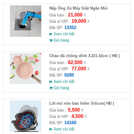
Nắp Ống Xả Máy Giặt Ngăn Mùi
21,000
Giá bán :
₫
19,000
Giá sỉ VIP :
₫
13352
Mã SP:
Xem chi tiết
Giỏ hàng
Chảo đá chống dính XJ21-16cm ( HĐ )
82,500
Giá bán :
₫
77,000
Giá sỉ VIP :
₫
9280
Mã SP:
Xem chi tiết
Giỏ hàng
Lót mũ nón bảo hiểm Silicon( HĐ )
5,500
Giá bán :
₫
4,500
Giá sỉ VIP :
₫
14160
Mã SP:
Xem chi tiết