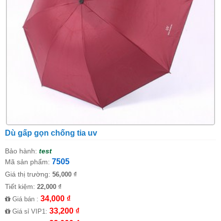
Dù gấp gọn chống tia uv
Bảo hành:
test
7505
Mã sản phẩm:
Giá thị trường:
56,000 ₫
Tiết kiệm:
22,000 ₫
34,000 ₫
Giá bán :
33,200 ₫
Giá sỉ VIP1: