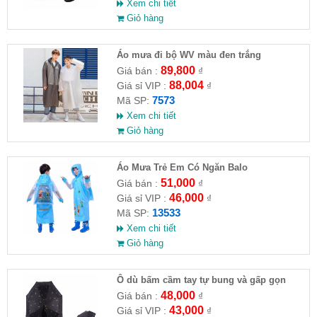
Xem chi tiết
Giỏ hàng
Áo mưa đi bộ WV màu đen trắng
89,800
Giá bán :
₫
88,004
Giá sỉ VIP :
₫
7573
Mã SP:
Xem chi tiết
Giỏ hàng
Áo Mưa Trẻ Em Có Ngăn Balo
51,000
Giá bán :
₫
46,000
Giá sỉ VIP :
₫
13533
Mã SP:
Xem chi tiết
Giỏ hàng
Ô dù bấm cầm tay tự bung và gấp gọn
48,000
Giá bán :
₫
43,000
Giá sỉ VIP :
₫