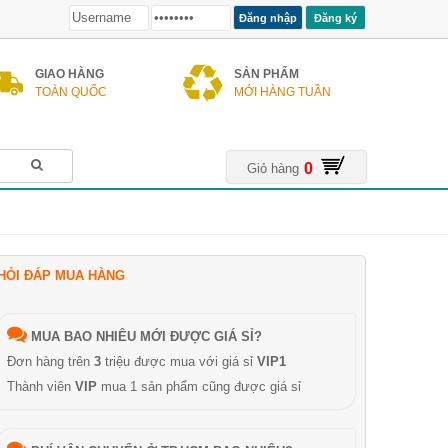
Đăng ký
GIAO HÀNG
SẢN PHẨM
TOÀN QUỐC
MỚI HÀNG TUẦN
0
Giỏ hàng
HỎI ĐÁP MUA HÀNG
MUA BAO NHIÊU MỚI ĐƯỢC GIÁ SỈ?
Đơn hàng trên
3
triệu được mua với giá sỉ
VIP1
Thành viên
VIP
mua 1 sản phẩm cũng được giá sỉ