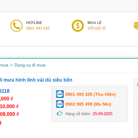
HOTLINE
MUA LẺ
0901 493 335
VỚI GIÁ SỈ
mưa ✧ Dụng cụ đi mưa
i mưa hình lính vải dù siêu bền
6118
0901 493 335 (Thu Hiền)
,000 ₫
0902 985 499 (Ms Nhi)
10,000 ₫
08,000 ₫
Hàng về thêm:
25-09-2025
g