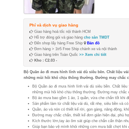
Phí và dịch vụ giao hàng
Giao hàng hoả tốc nội thành HCM
Hỗ trợ đóng gói và giao hàng
cho sàn TMDT
Đến shop lấy hàng Free Ship
Bản đồ
Đơn hàng > 1tr5 Free Ship chành xe và nội thành
Giao hàng trên Toàn Quốc
>> Xem chi tiết
Kho : C2.03 -
Bộ Quần áo đi mưa hình lính vải dù siêu bền. Chất liệu vả
những mùi hôi khó chịu thông thường. Đường may chắc ch
Bộ Quần áo đi mưa hình lính vải dù siêu bền. Chất liệu
những mùi hôi khó chịu thông thường. Đường may chắc c
Bộ áo mưa bao gồm 1 áo, 1 quần, vừa che chắn tốt khi đ
Sản phẩm làm từ chất liệu vải dù, rất nhẹ, siêu bền và có
Quần, áo và nón có thiết kế rời, gọn gàng, năng động, k
Đường may chắc chắn, thiết kế đơn giản hiện đại, phù h
Kích thước lớn,tay áo ôm sát giúp che chắn cẩn thận n
Giúp bạn bảo vệ mình khỏi những cơn mưa bất chợt khi 