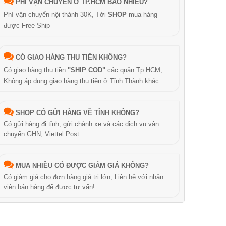
PHÍ VẬN CHUYỂN Ở TP.HCM BAO NHIÊU?
Phí vận chuyển nội thành 30K, Tới
SHOP
mua hàng
được Free Ship
CÓ GIAO HÀNG THU TIỀN KHÔNG?
Có giao hàng thu tiền
"SHIP COD"
các quận Tp.HCM,
Không áp dụng giao hàng thu tiền ở Tỉnh Thành khác
SHOP CÓ GỬI HÀNG VỀ TỈNH KHÔNG?
Có gửi hàng đi tỉnh, gửi chành xe và các dịch vụ vận
chuyển GHN, Viettel Post…
MUA NHIỀU CÓ ĐƯỢC GIẢM GIÁ KHÔNG?
Có giảm giá cho đơn hàng giá trị lớn, Liên hệ với nhân
viên bán hàng để được tư vấn!