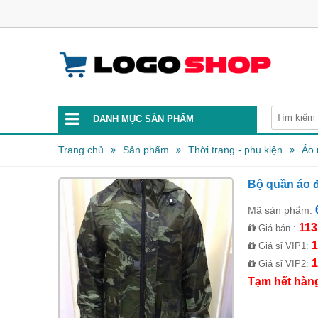
DANH MỤC SẢN PHẨM
Trang chủ
Sản phẩm
Thời trang - phụ kiện
Áo 
Bộ quần áo đ
Mã sản phẩm:
113
Giá bán :
1
Giá sỉ VIP1:
1
Giá sỉ VIP2:
Tạm hết hàn