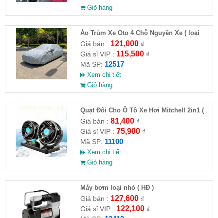
Giỏ hàng
Áo Trùm Xe Oto 4 Chỗ Nguyên Xe ( loại
lớn )( HĐ )
121,000
Giá bán :
₫
115,500
Giá sỉ VIP :
₫
12517
Mã SP:
Xem chi tiết
Giỏ hàng
Quạt Đôi Cho Ô Tô Xe Hơi Mitchell 2in1 (
HĐ )
81,400
Giá bán :
₫
75,900
Giá sỉ VIP :
₫
11100
Mã SP:
Xem chi tiết
Giỏ hàng
Máy bơm loại nhỏ ( HĐ )
127,600
Giá bán :
₫
122,100
Giá sỉ VIP :
₫