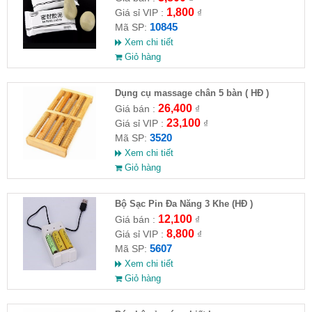
1,800
Giá sỉ VIP :
₫
10845
Mã SP:
Xem chi tiết
Giỏ hàng
Dụng cụ massage chân 5 bàn ( HĐ )
26,400
Giá bán :
₫
23,100
Giá sỉ VIP :
₫
3520
Mã SP:
Xem chi tiết
Giỏ hàng
Bộ Sạc Pin Đa Năng 3 Khe (HĐ )
12,100
Giá bán :
₫
8,800
Giá sỉ VIP :
₫
5607
Mã SP:
Xem chi tiết
Giỏ hàng