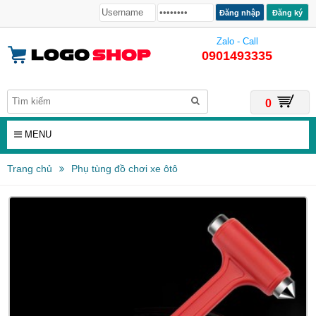
Đăng ký
Zalo - Call
0901493335
0
MENU
Trang chủ
Phụ tùng đồ chơi xe ôtô