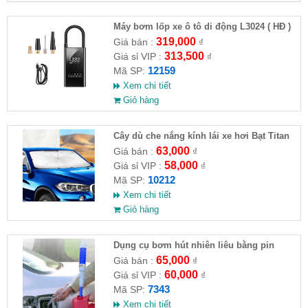
Máy bơm lốp xe ô tô di động L3024 ( HĐ )
319,000
Giá bán :
₫
313,500
Giá sỉ VIP :
₫
12159
Mã SP:
Xem chi tiết
Giỏ hàng
Cây dù che nắng kính lái xe hơi Bạt Titan
63,000
Giá bán :
₫
58,000
Giá sỉ VIP :
₫
10212
Mã SP:
Xem chi tiết
Giỏ hàng
Dụng cụ bơm hút nhiên liêu bằng pin
65,000
Giá bán :
₫
60,000
Giá sỉ VIP :
₫
7343
Mã SP:
Xem chi tiết