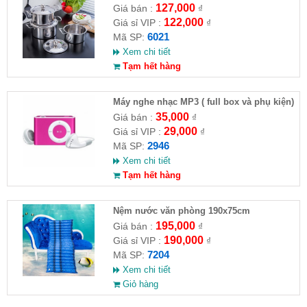
127,000
Giá bán :
₫
122,000
Giá sỉ VIP :
₫
6021
Mã SP:
Xem chi tiết
Tạm hết hàng
Máy nghe nhạc MP3 ( full box và phụ kiện)
35,000
Giá bán :
₫
29,000
Giá sỉ VIP :
₫
2946
Mã SP:
Xem chi tiết
Tạm hết hàng
Nệm nước văn phòng 190x75cm
195,000
Giá bán :
₫
190,000
Giá sỉ VIP :
₫
7204
Mã SP:
Xem chi tiết
Giỏ hàng