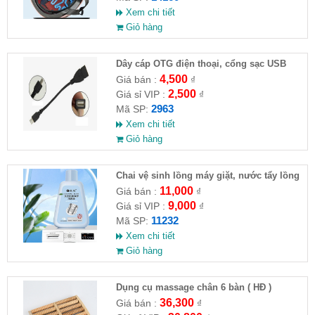
Xem chi tiết
Giỏ hàng
Dây cáp OTG điện thoại, cổng sạc USB
4,500
Giá bán :
₫
2,500
Giá sỉ VIP :
₫
2963
Mã SP:
Xem chi tiết
Giỏ hàng
Chai vệ sinh lồng máy giặt, nước tẩy lồng
máy giặt CLEANING FLUID
11,000
Giá bán :
₫
9,000
Giá sỉ VIP :
₫
11232
Mã SP:
Xem chi tiết
Giỏ hàng
Dụng cụ massage chân 6 bàn ( HĐ )
36,300
Giá bán :
₫