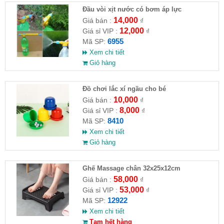
Đầu vòi xịt nước có bơm áp lực
14,000
Giá bán :
₫
12,000
Giá sỉ VIP :
₫
6955
Mã SP:
Xem chi tiết
Giỏ hàng
Đồ chơi lắc xí ngầu cho bé
10,000
Giá bán :
₫
8,000
Giá sỉ VIP :
₫
8410
Mã SP:
Xem chi tiết
Giỏ hàng
Ghế Massage chân 32x25x12cm
58,000
Giá bán :
₫
53,000
Giá sỉ VIP :
₫
12922
Mã SP:
Xem chi tiết
Tạm hết hàng