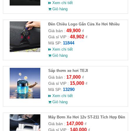
Xem chi tiết
Giỏ hàng
Đèn Chiều Logo Gắn Cửa Xe Hơi Nhiều
Hình
49,900
Giá bán :
₫
48,902
Giá sỉ VIP :
₫
11844
Mã SP:
Xem chi tiết
Giỏ hàng
Sáp thơm xe hơi TEJI
17,000
Giá bán :
₫
15,000
Giá sỉ VIP :
₫
13290
Mã SP:
Xem chi tiết
Giỏ hàng
Máy Bơm Xe Hơi 12v ST-211 Tích Hợp Đèn
147,000
Giá bán :
₫
140,000
Giá sỉ VIP :
₫