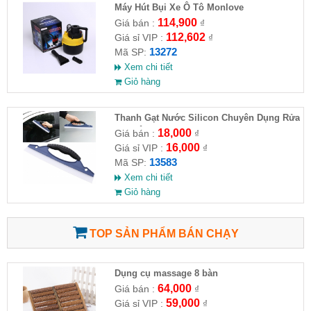
Máy Hút Bụi Xe Ô Tô Monlove
114,900
Giá bán :
₫
112,602
Giá sỉ VIP :
₫
13272
Mã SP:
Xem chi tiết
Giỏ hàng
Thanh Gạt Nước Silicon Chuyên Dụng Rửa
Kính Ô Tô, Xe Hơi
18,000
Giá bán :
₫
16,000
Giá sỉ VIP :
₫
13583
Mã SP:
Xem chi tiết
Giỏ hàng
TOP SẢN PHẨM BÁN CHẠY
Dụng cụ massage 8 bàn
64,000
Giá bán :
₫
59,000
Giá sỉ VIP :
₫