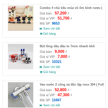
Combo 4 chú tiểu múa võ ôm bình rượu (
HĐ )
57,200
Giá bán :
₫
51,700
Giá sỉ VIP :
₫
9653
Mã SP:
Xem chi tiết
Giỏ hàng
Bút lông dầu đầu to 7mm nhanh khô
9,000
Giá bán :
₫
7,000
Giá sỉ VIP :
₫
10321
Mã SP:
Xem chi tiết
Giỏ hàng
Van nước 2 cổng xả độc lập inox 304 ( Full
VAT )
52,800
Giá bán :
₫
47,300
Giá sỉ VIP :
₫
11667
Mã SP:
Xem chi tiết