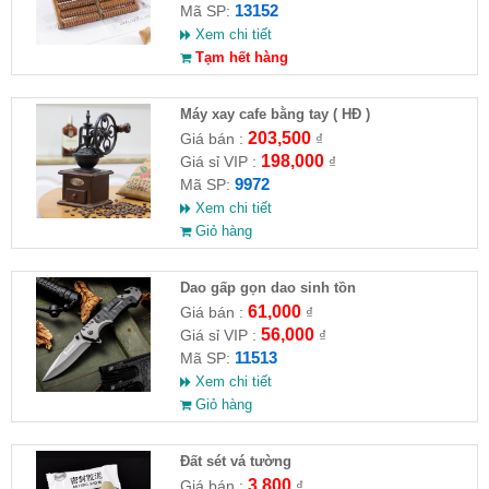
13152
Mã SP:
Xem chi tiết
Tạm hết hàng
Máy xay cafe bằng tay ( HĐ )
203,500
Giá bán :
₫
198,000
Giá sỉ VIP :
₫
9972
Mã SP:
Xem chi tiết
Giỏ hàng
Dao gấp gọn dao sinh tồn
61,000
Giá bán :
₫
56,000
Giá sỉ VIP :
₫
11513
Mã SP:
Xem chi tiết
Giỏ hàng
Đất sét vá tường
3,800
Giá bán :
₫