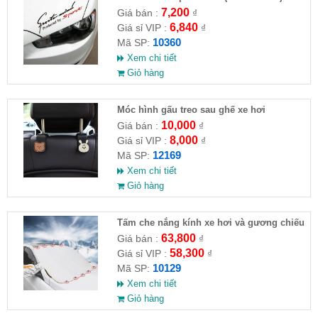
7,200
Giá bán :
₫
6,840
Giá sỉ VIP :
₫
10360
Mã SP:
Xem chi tiết
Giỏ hàng
Móc hình gấu treo sau ghế xe hơi
10,000
Giá bán :
₫
8,000
Giá sỉ VIP :
₫
12169
Mã SP:
Xem chi tiết
Giỏ hàng
Tấm che nắng kính xe hơi và gương chiếu
hậu (Full VAT )
63,800
Giá bán :
₫
58,300
Giá sỉ VIP :
₫
10129
Mã SP:
Xem chi tiết
Giỏ hàng