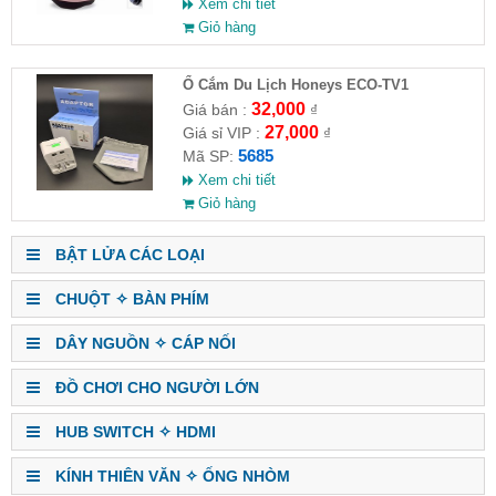
Xem chi tiết
Giỏ hàng
Ổ Cắm Du Lịch Honeys ECO-TV1
32,000
Giá bán :
₫
27,000
Giá sỉ VIP :
₫
5685
Mã SP:
Xem chi tiết
Giỏ hàng
BẬT LỬA CÁC LOẠI
CHUỘT ✧ BÀN PHÍM
DÂY NGUỒN ✧ CÁP NỐI
ĐỒ CHƠI CHO NGƯỜI LỚN
HUB SWITCH ✧ HDMI
KÍNH THIÊN VĂN ✧ ỐNG NHÒM