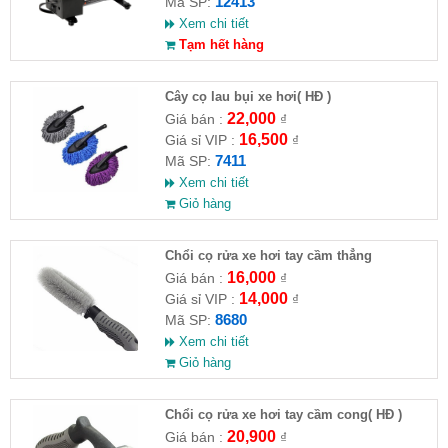
12413
Mã SP:
Xem chi tiết
Tạm hết hàng
Cây cọ lau bụi xe hơi( HĐ )
22,000
Giá bán :
₫
16,500
Giá sỉ VIP :
₫
7411
Mã SP:
Xem chi tiết
Giỏ hàng
Chổi cọ rửa xe hơi tay cầm thẳng
16,000
Giá bán :
₫
14,000
Giá sỉ VIP :
₫
8680
Mã SP:
Xem chi tiết
Giỏ hàng
Chổi cọ rửa xe hơi tay cầm cong( HĐ )
20,900
Giá bán :
₫