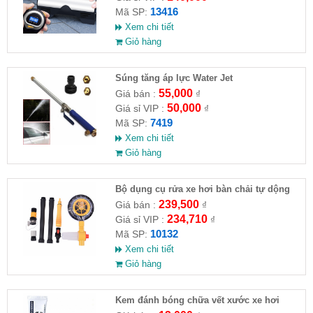
13416
Mã SP:
Xem chi tiết
Giỏ hàng
Súng tăng áp lực Water Jet
55,000
Giá bán :
₫
50,000
Giá sỉ VIP :
₫
7419
Mã SP:
Xem chi tiết
Giỏ hàng
Bộ dụng cụ rửa xe hơi bàn chải tự dộng
kèm 10m ống nước
239,500
Giá bán :
₫
234,710
Giá sỉ VIP :
₫
10132
Mã SP:
Xem chi tiết
Giỏ hàng
Kem đánh bóng chữa vết xước xe hơi