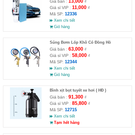
13,000
Giá bán :
₫
11,000
Giá sỉ VIP :
₫
12336
Mã SP:
Xem chi tiết
Giỏ hàng
Súng Bơm Lốp Khô Có Đồng Hồ
63,000
Giá bán :
₫
58,000
Giá sỉ VIP :
₫
12344
Mã SP:
Xem chi tiết
Giỏ hàng
Bình xịt bọt tuyết xe hơi ( HĐ )
91,300
Giá bán :
₫
85,800
Giá sỉ VIP :
₫
12715
Mã SP:
Xem chi tiết
Tạm hết hàng