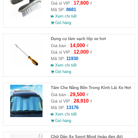
17,600
Giá sỉ VIP :
₫
8681
Mã SP:
Xem chi tiết
Giỏ hàng
Dụng cụ làm sạch lốp xe hơi
14,000
Giá bán :
₫
12,000
Giá sỉ VIP :
₫
11930
Mã SP:
Xem chi tiết
Giỏ hàng
Tấm Che Nắng Bên Trong Kính Lái Xe Hơi
Ô Tô Có Phản Quang
29,500
Giá bán :
₫
28,910
Giá sỉ VIP :
₫
13176
Mã SP:
Xem chi tiết
Giỏ hàng
Chữ Dán Xe Sport Mind (màu đen đỏ)