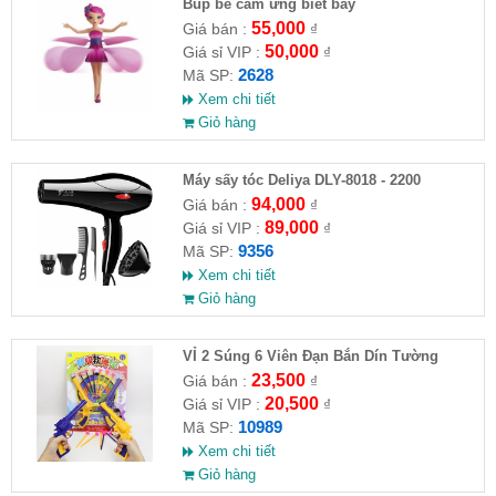
​Búp bê cảm ứng biết bay
55,000
Giá bán :
₫
50,000
Giá sỉ VIP :
₫
2628
Mã SP:
Xem chi tiết
Giỏ hàng
Máy sấy tóc Deliya DLY-8018 - 2200
94,000
Giá bán :
₫
89,000
Giá sỉ VIP :
₫
9356
Mã SP:
Xem chi tiết
Giỏ hàng
VỈ 2 Súng 6 Viên Đạn Bắn Dín Tường
23,500
Giá bán :
₫
20,500
Giá sỉ VIP :
₫
10989
Mã SP:
Xem chi tiết
Giỏ hàng