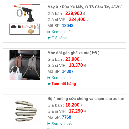
Máy Xịt Rửa Xe Máy, Ô Tô Cầm Tay 48Vf (
HĐ )
229,900
Giá bán :
₫
224,400
Giá sỉ VIP :
₫
12043
Mã SP:
Xem chi tiết
Giỏ hàng
Móc đôi gắn ghế xe oto( HĐ )
23,900
Giá bán :
₫
18,370
Giá sỉ VIP :
₫
14307
Mã SP:
Xem chi tiết
Tạm hết hàng
Bộ 4 miếng cửa chống va chạm cho xe hơi
18,200
Giá bán :
₫
17,290
Giá sỉ VIP :
₫
7768
Mã SP:
Xem chi tiết