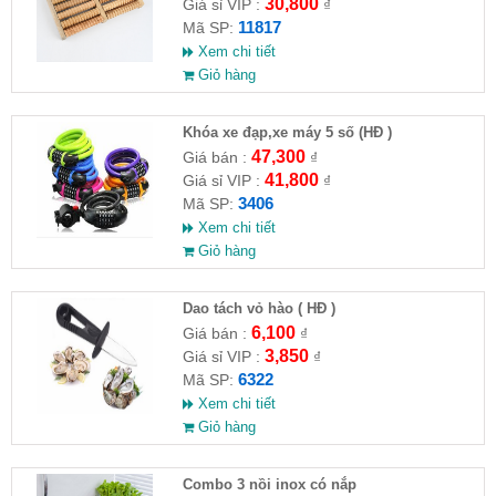
30,800
Giá sỉ VIP :
₫
11817
Mã SP:
Xem chi tiết
Giỏ hàng
Khóa xe đạp,xe máy 5 số (HĐ )
47,300
Giá bán :
₫
41,800
Giá sỉ VIP :
₫
3406
Mã SP:
Xem chi tiết
Giỏ hàng
Dao tách vỏ hào ( HĐ )
6,100
Giá bán :
₫
3,850
Giá sỉ VIP :
₫
6322
Mã SP:
Xem chi tiết
Giỏ hàng
Combo 3 nồi inox có nắp