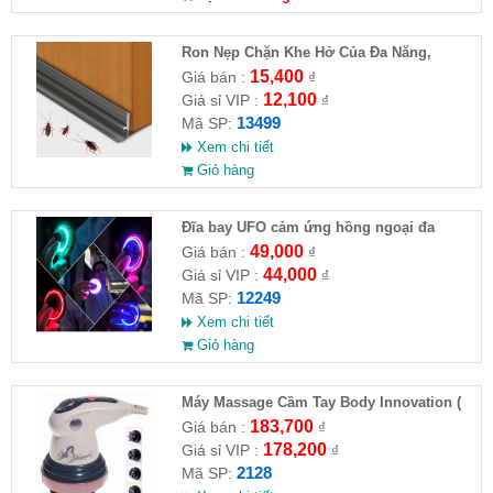
Ron Nẹp Chặn Khe Hở Của Đa Năng,
Chống Côn Trùng( HĐ )
15,400
Giá bán :
₫
12,100
Giá sỉ VIP :
₫
13499
Mã SP:
Xem chi tiết
Giỏ hàng
Đĩa bay UFO cảm ứng hồng ngoại đa
chiều tự động bay về
49,000
Giá bán :
₫
44,000
Giá sỉ VIP :
₫
12249
Mã SP:
Xem chi tiết
Giỏ hàng
Máy Massage Cầm Tay Body Innovation (
HĐ )
183,700
Giá bán :
₫
178,200
Giá sỉ VIP :
₫
2128
Mã SP: