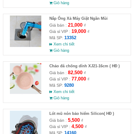
Giỏ hàng
Nắp Ống Xả Máy Giặt Ngăn Mùi
21,000
Giá bán :
₫
19,000
Giá sỉ VIP :
₫
13352
Mã SP:
Xem chi tiết
Giỏ hàng
Chảo đá chống dính XJ21-16cm ( HĐ )
82,500
Giá bán :
₫
77,000
Giá sỉ VIP :
₫
9280
Mã SP:
Xem chi tiết
Giỏ hàng
Lót mũ nón bảo hiểm Silicon( HĐ )
5,500
Giá bán :
₫
4,500
Giá sỉ VIP :
₫
14160
Mã SP: