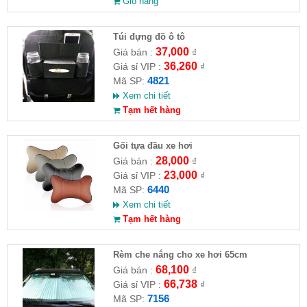
Giỏ hàng
Túi đựng đồ ô tô
37,000
Giá bán :
₫
36,260
Giá sỉ VIP :
₫
4821
Mã SP:
Xem chi tiết
Tạm hết hàng
Gối tựa đầu xe hơi
28,000
Giá bán :
₫
23,000
Giá sỉ VIP :
₫
6440
Mã SP:
Xem chi tiết
Tạm hết hàng
Rèm che nắng cho xe hơi 65cm
68,100
Giá bán :
₫
66,738
Giá sỉ VIP :
₫
7156
Mã SP: