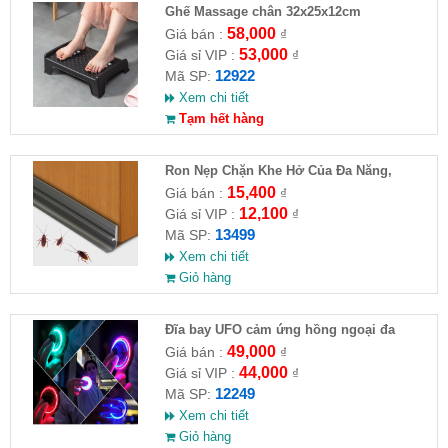
Ghế Massage chân 32x25x12cm
58,000
Giá bán :
₫
53,000
Giá sỉ VIP :
₫
12922
Mã SP:
Xem chi tiết
Tạm hết hàng
Ron Nẹp Chặn Khe Hở Của Đa Năng,
Chống Côn Trùng( HĐ )
15,400
Giá bán :
₫
12,100
Giá sỉ VIP :
₫
13499
Mã SP:
Xem chi tiết
Giỏ hàng
Đĩa bay UFO cảm ứng hồng ngoại đa
chiều tự động bay về
49,000
Giá bán :
₫
44,000
Giá sỉ VIP :
₫
12249
Mã SP:
Xem chi tiết
Giỏ hàng