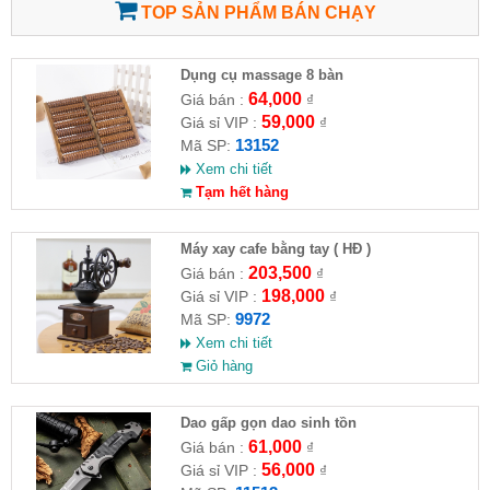
TOP SẢN PHẨM BÁN CHẠY
Dụng cụ massage 8 bàn
64,000
Giá bán :
₫
59,000
Giá sỉ VIP :
₫
13152
Mã SP:
Xem chi tiết
Tạm hết hàng
Máy xay cafe bằng tay ( HĐ )
203,500
Giá bán :
₫
198,000
Giá sỉ VIP :
₫
9972
Mã SP:
Xem chi tiết
Giỏ hàng
Dao gấp gọn dao sinh tồn
61,000
Giá bán :
₫
56,000
Giá sỉ VIP :
₫