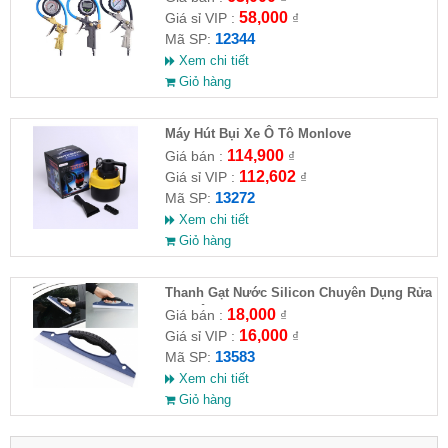
58,000
Giá sỉ VIP :
₫
12344
Mã SP:
Xem chi tiết
Giỏ hàng
Máy Hút Bụi Xe Ô Tô Monlove
114,900
Giá bán :
₫
112,602
Giá sỉ VIP :
₫
13272
Mã SP:
Xem chi tiết
Giỏ hàng
Thanh Gạt Nước Silicon Chuyên Dụng Rửa
Kính Ô Tô, Xe Hơi
18,000
Giá bán :
₫
16,000
Giá sỉ VIP :
₫
13583
Mã SP:
Xem chi tiết
Giỏ hàng