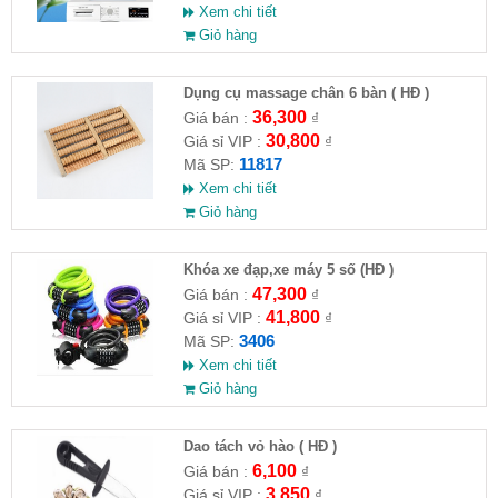
Xem chi tiết
Giỏ hàng
Dụng cụ massage chân 6 bàn ( HĐ )
36,300
Giá bán :
₫
30,800
Giá sỉ VIP :
₫
11817
Mã SP:
Xem chi tiết
Giỏ hàng
Khóa xe đạp,xe máy 5 số (HĐ )
47,300
Giá bán :
₫
41,800
Giá sỉ VIP :
₫
3406
Mã SP:
Xem chi tiết
Giỏ hàng
Dao tách vỏ hào ( HĐ )
6,100
Giá bán :
₫
3,850
Giá sỉ VIP :
₫