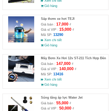
Xem chi tiết
Giỏ hàng
Sáp thơm xe hơi TEJI
17,000
Giá bán :
₫
15,000
Giá sỉ VIP :
₫
13290
Mã SP:
Xem chi tiết
Giỏ hàng
Máy Bơm Xe Hơi 12v ST-211 Tích Hợp Đèn
147,000
Giá bán :
₫
140,000
Giá sỉ VIP :
₫
13416
Mã SP:
Xem chi tiết
Giỏ hàng
Súng tăng áp lực Water Jet
55,000
Giá bán :
₫
50,000
Giá sỉ VIP :
₫