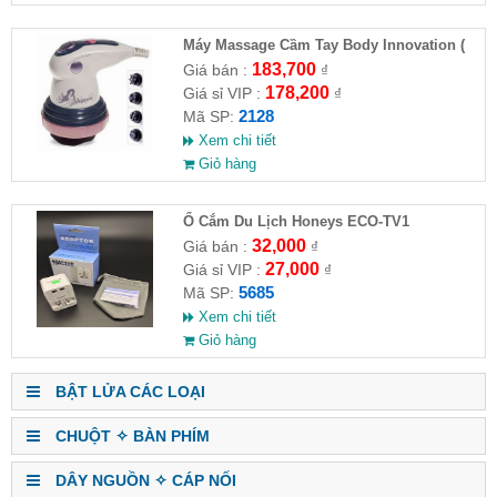
Máy Massage Cầm Tay Body Innovation (
HĐ )
183,700
Giá bán :
₫
178,200
Giá sỉ VIP :
₫
2128
Mã SP:
Xem chi tiết
Giỏ hàng
Ổ Cắm Du Lịch Honeys ECO-TV1
32,000
Giá bán :
₫
27,000
Giá sỉ VIP :
₫
5685
Mã SP:
Xem chi tiết
Giỏ hàng
BẬT LỬA CÁC LOẠI
CHUỘT ✧ BÀN PHÍM
DÂY NGUỒN ✧ CÁP NỐI