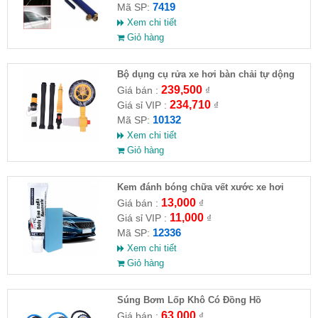
7419
Mã SP:
Xem chi tiết
Giỏ hàng
Bộ dụng cụ rửa xe hơi bàn chải tự dộng
kèm 10m ống nước
239,500
Giá bán :
₫
234,710
Giá sỉ VIP :
₫
10132
Mã SP:
Xem chi tiết
Giỏ hàng
Kem đánh bóng chữa vết xước xe hơi
13,000
Giá bán :
₫
11,000
Giá sỉ VIP :
₫
12336
Mã SP:
Xem chi tiết
Giỏ hàng
Súng Bơm Lốp Khô Có Đồng Hồ
63,000
Giá bán :
₫