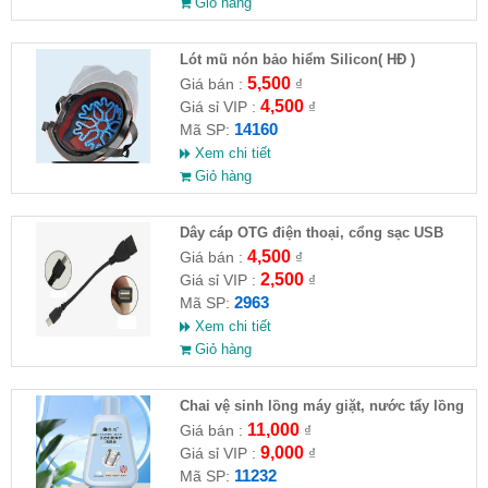
Giỏ hàng
Lót mũ nón bảo hiểm Silicon( HĐ )
5,500
Giá bán :
₫
4,500
Giá sỉ VIP :
₫
14160
Mã SP:
Xem chi tiết
Giỏ hàng
Dây cáp OTG điện thoại, cổng sạc USB
4,500
Giá bán :
₫
2,500
Giá sỉ VIP :
₫
2963
Mã SP:
Xem chi tiết
Giỏ hàng
Chai vệ sinh lồng máy giặt, nước tẩy lồng
máy giặt CLEANING FLUID
11,000
Giá bán :
₫
9,000
Giá sỉ VIP :
₫
11232
Mã SP: