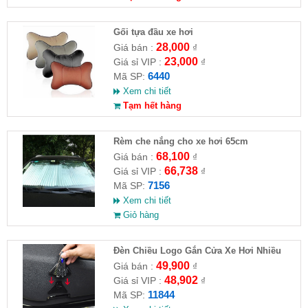
Gối tựa đầu xe hơi
28,000
Giá bán :
₫
23,000
Giá sỉ VIP :
₫
6440
Mã SP:
Xem chi tiết
Tạm hết hàng
Rèm che nắng cho xe hơi 65cm
68,100
Giá bán :
₫
66,738
Giá sỉ VIP :
₫
7156
Mã SP:
Xem chi tiết
Giỏ hàng
Đèn Chiều Logo Gắn Cửa Xe Hơi Nhiều
Hình
49,900
Giá bán :
₫
48,902
Giá sỉ VIP :
₫
11844
Mã SP: