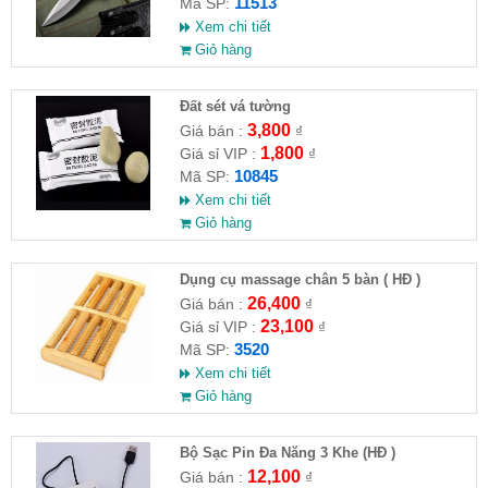
11513
Mã SP:
Xem chi tiết
Giỏ hàng
Đất sét vá tường
3,800
Giá bán :
₫
1,800
Giá sỉ VIP :
₫
10845
Mã SP:
Xem chi tiết
Giỏ hàng
Dụng cụ massage chân 5 bàn ( HĐ )
26,400
Giá bán :
₫
23,100
Giá sỉ VIP :
₫
3520
Mã SP:
Xem chi tiết
Giỏ hàng
Bộ Sạc Pin Đa Năng 3 Khe (HĐ )
12,100
Giá bán :
₫