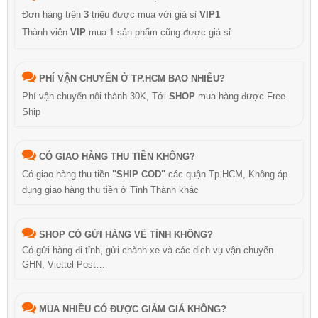
Đơn hàng trên
3
triệu được mua với giá sỉ
VIP1
Thành viên
VIP
mua 1 sản phẩm cũng được giá sỉ
PHÍ VẬN CHUYỂN Ở TP.HCM BAO NHIÊU?
Phí vận chuyển nội thành 30K, Tới
SHOP
mua hàng được Free
Ship
CÓ GIAO HÀNG THU TIỀN KHÔNG?
Có giao hàng thu tiền
"SHIP COD"
các quận Tp.HCM, Không áp
dụng giao hàng thu tiền ở Tỉnh Thành khác
SHOP CÓ GỬI HÀNG VỀ TỈNH KHÔNG?
Có gửi hàng đi tỉnh, gửi chành xe và các dịch vụ vận chuyển
GHN, Viettel Post…
MUA NHIỀU CÓ ĐƯỢC GIẢM GIÁ KHÔNG?