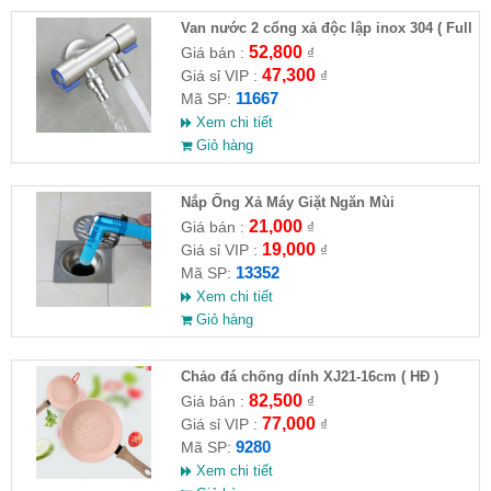
Van nước 2 cổng xả độc lập inox 304 ( Full
VAT )
52,800
Giá bán :
₫
47,300
Giá sỉ VIP :
₫
11667
Mã SP:
Xem chi tiết
Giỏ hàng
Nắp Ống Xả Máy Giặt Ngăn Mùi
21,000
Giá bán :
₫
19,000
Giá sỉ VIP :
₫
13352
Mã SP:
Xem chi tiết
Giỏ hàng
Chảo đá chống dính XJ21-16cm ( HĐ )
82,500
Giá bán :
₫
77,000
Giá sỉ VIP :
₫
9280
Mã SP:
Xem chi tiết