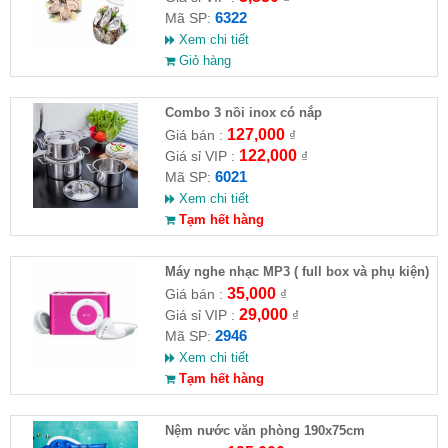
6322
Mã SP:
Xem chi tiết
Giỏ hàng
Combo 3 nồi inox có nắp
127,000
Giá bán :
₫
122,000
Giá sỉ VIP :
₫
6021
Mã SP:
Xem chi tiết
Tạm hết hàng
Máy nghe nhạc MP3 ( full box và phụ kiện)
35,000
Giá bán :
₫
29,000
Giá sỉ VIP :
₫
2946
Mã SP:
Xem chi tiết
Tạm hết hàng
Nệm nước văn phòng 190x75cm