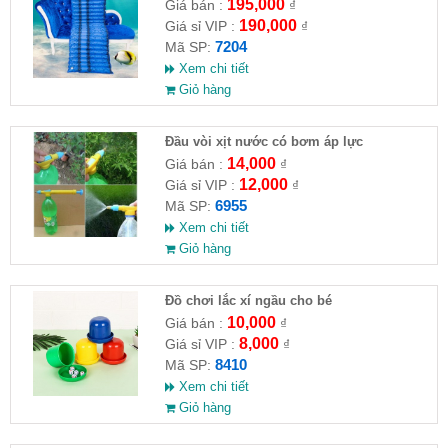
195,000
Giá bán :
₫
190,000
Giá sỉ VIP :
₫
7204
Mã SP:
Xem chi tiết
Giỏ hàng
Đầu vòi xịt nước có bơm áp lực
14,000
Giá bán :
₫
12,000
Giá sỉ VIP :
₫
6955
Mã SP:
Xem chi tiết
Giỏ hàng
Đồ chơi lắc xí ngầu cho bé
10,000
Giá bán :
₫
8,000
Giá sỉ VIP :
₫
8410
Mã SP:
Xem chi tiết
Giỏ hàng