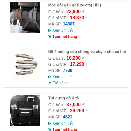
Móc đôi gắn ghế xe oto( HĐ )
23,900
Giá bán :
₫
18,370
Giá sỉ VIP :
₫
14307
Mã SP:
Xem chi tiết
Tạm hết hàng
Bộ 4 miếng cửa chống va chạm cho xe hơi
18,200
Giá bán :
₫
17,290
Giá sỉ VIP :
₫
7768
Mã SP:
Xem chi tiết
Giỏ hàng
Túi đựng đồ ô tô
37,000
Giá bán :
₫
36,260
Giá sỉ VIP :
₫
4821
Mã SP:
Xem chi tiết
Tạm hết hàng