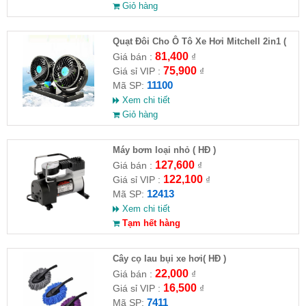
Giỏ hàng
Quạt Đôi Cho Ô Tô Xe Hơi Mitchell 2in1 (
HĐ )
81,400
Giá bán :
₫
75,900
Giá sỉ VIP :
₫
11100
Mã SP:
Xem chi tiết
Giỏ hàng
Máy bơm loại nhỏ ( HĐ )
127,600
Giá bán :
₫
122,100
Giá sỉ VIP :
₫
12413
Mã SP:
Xem chi tiết
Tạm hết hàng
Cây cọ lau bụi xe hơi( HĐ )
22,000
Giá bán :
₫
16,500
Giá sỉ VIP :
₫
7411
Mã SP: