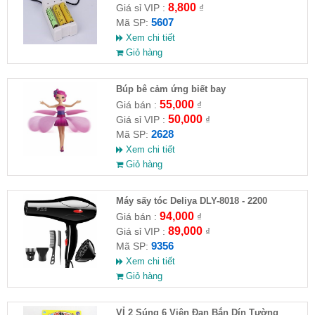
8,800
Giá sỉ VIP :
₫
5607
Mã SP:
Xem chi tiết
Giỏ hàng
​Búp bê cảm ứng biết bay
55,000
Giá bán :
₫
50,000
Giá sỉ VIP :
₫
2628
Mã SP:
Xem chi tiết
Giỏ hàng
Máy sấy tóc Deliya DLY-8018 - 2200
94,000
Giá bán :
₫
89,000
Giá sỉ VIP :
₫
9356
Mã SP:
Xem chi tiết
Giỏ hàng
VỈ 2 Súng 6 Viên Đạn Bắn Dín Tường