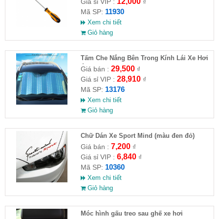
12,000
Giá sỉ VIP :
₫
11930
Mã SP:
Xem chi tiết
Giỏ hàng
Tấm Che Nắng Bên Trong Kính Lái Xe Hơi
Ô Tô Có Phản Quang
29,500
Giá bán :
₫
28,910
Giá sỉ VIP :
₫
13176
Mã SP:
Xem chi tiết
Giỏ hàng
Chữ Dán Xe Sport Mind (màu đen đỏ)
7,200
Giá bán :
₫
6,840
Giá sỉ VIP :
₫
10360
Mã SP:
Xem chi tiết
Giỏ hàng
Móc hình gấu treo sau ghế xe hơi