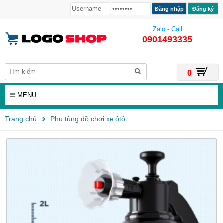
Đăng ký
Zalo - Call
0901493335
0
MENU
Trang chủ
Phụ tùng đồ chơi xe ôtô