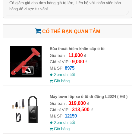
Có giảm giá cho đơn hàng giá trị lớn, Liên hệ với nhân viên bán
hàng để được tư vấn!
CÓ THỂ BẠN QUAN TÂM
Búa thoát hiểm khẩn cấp ô tô
11,000
Giá bán :
₫
9,000
Giá sỉ VIP :
₫
8975
Mã SP:
Xem chi tiết
Giỏ hàng
Máy bơm lốp xe ô tô di động L3024 ( HĐ )
319,000
Giá bán :
₫
313,500
Giá sỉ VIP :
₫
12159
Mã SP:
Xem chi tiết
Giỏ hàng