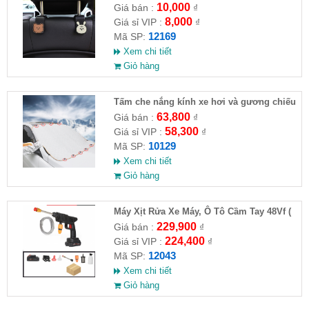
10,000
Giá bán :
₫
8,000
Giá sỉ VIP :
₫
12169
Mã SP:
Xem chi tiết
Giỏ hàng
Tấm che nắng kính xe hơi và gương chiếu
hậu (Full VAT )
63,800
Giá bán :
₫
58,300
Giá sỉ VIP :
₫
10129
Mã SP:
Xem chi tiết
Giỏ hàng
Máy Xịt Rửa Xe Máy, Ô Tô Cầm Tay 48Vf (
HĐ )
229,900
Giá bán :
₫
224,400
Giá sỉ VIP :
₫
12043
Mã SP:
Xem chi tiết
Giỏ hàng