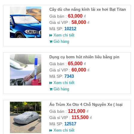
Cây dù che nắng kính lái xe hơi Bạt Titan
63,000
Giá bán :
₫
58,000
Giá sỉ VIP :
₫
10212
Mã SP:
Xem chi tiết
Giỏ hàng
Dụng cụ bơm hút nhiên liêu bằng pin
65,000
Giá bán :
₫
60,000
Giá sỉ VIP :
₫
7343
Mã SP:
Xem chi tiết
Giỏ hàng
Áo Trùm Xe Oto 4 Chỗ Nguyên Xe ( loại
lớn )( HĐ )
121,000
Giá bán :
₫
115,500
Giá sỉ VIP :
₫
12517
Mã SP:
Xem chi tiết