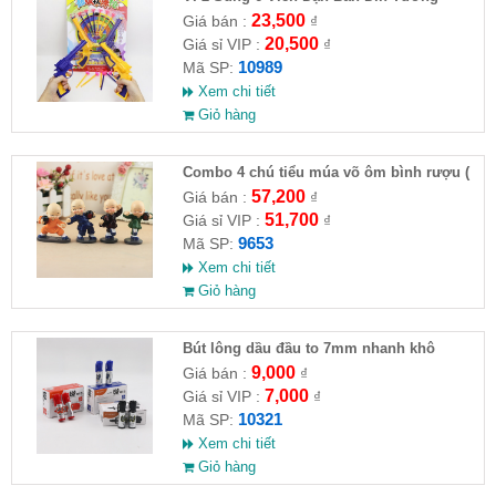
23,500
Giá bán :
₫
20,500
Giá sỉ VIP :
₫
10989
Mã SP:
Xem chi tiết
Giỏ hàng
Combo 4 chú tiểu múa võ ôm bình rượu (
HĐ )
57,200
Giá bán :
₫
51,700
Giá sỉ VIP :
₫
9653
Mã SP:
Xem chi tiết
Giỏ hàng
Bút lông dầu đầu to 7mm nhanh khô
9,000
Giá bán :
₫
7,000
Giá sỉ VIP :
₫
10321
Mã SP:
Xem chi tiết
Giỏ hàng