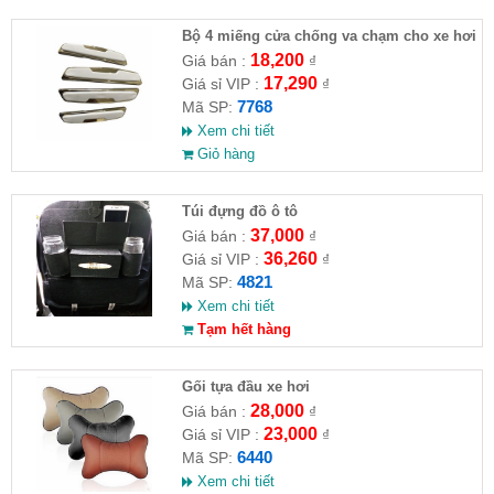
Bộ 4 miếng cửa chống va chạm cho xe hơi
18,200
Giá bán :
₫
17,290
Giá sỉ VIP :
₫
7768
Mã SP:
Xem chi tiết
Giỏ hàng
Túi đựng đồ ô tô
37,000
Giá bán :
₫
36,260
Giá sỉ VIP :
₫
4821
Mã SP:
Xem chi tiết
Tạm hết hàng
Gối tựa đầu xe hơi
28,000
Giá bán :
₫
23,000
Giá sỉ VIP :
₫
6440
Mã SP:
Xem chi tiết