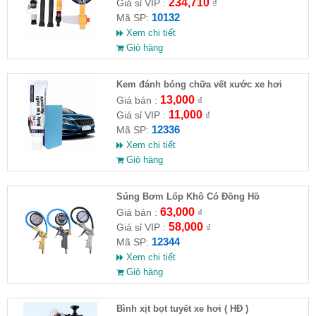
234,710
Giá sỉ VIP :
₫
10132
Mã SP:
Xem chi tiết
Giỏ hàng
Kem đánh bóng chữa vết xước xe hơi
13,000
Giá bán :
₫
11,000
Giá sỉ VIP :
₫
12336
Mã SP:
Xem chi tiết
Giỏ hàng
Súng Bơm Lốp Khô Có Đồng Hồ
63,000
Giá bán :
₫
58,000
Giá sỉ VIP :
₫
12344
Mã SP:
Xem chi tiết
Giỏ hàng
Bình xịt bọt tuyết xe hơi ( HĐ )