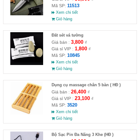
11513
Mã SP:
Xem chi tiết
Giỏ hàng
Đất sét vá tường
3,800
Giá bán :
₫
1,800
Giá sỉ VIP :
₫
10845
Mã SP:
Xem chi tiết
Giỏ hàng
Dụng cụ massage chân 5 bàn ( HĐ )
26,400
Giá bán :
₫
23,100
Giá sỉ VIP :
₫
3520
Mã SP:
Xem chi tiết
Giỏ hàng
Bộ Sạc Pin Đa Năng 3 Khe (HĐ )