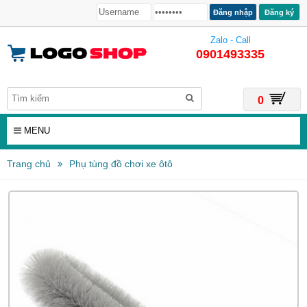
Đăng ký
Zalo - Call
0901493335
0
MENU
Trang chủ
Phụ tùng đồ chơi xe ôtô