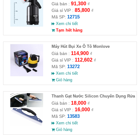
91,300
Giá bán :
₫
85,800
Giá sỉ VIP :
₫
12715
Mã SP:
Xem chi tiết
Tạm hết hàng
Máy Hút Bụi Xe Ô Tô Monlove
114,900
Giá bán :
₫
112,602
Giá sỉ VIP :
₫
13272
Mã SP:
Xem chi tiết
Giỏ hàng
Thanh Gạt Nước Silicon Chuyên Dụng Rửa
Kính Ô Tô, Xe Hơi
18,000
Giá bán :
₫
16,000
Giá sỉ VIP :
₫
13583
Mã SP:
Xem chi tiết
Giỏ hàng