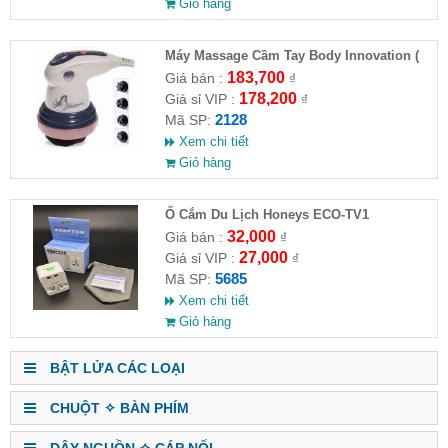
Giỏ hàng
Máy Massage Cầm Tay Body Innovation (
HĐ )
183,700
Giá bán :
₫
178,200
Giá sỉ VIP :
₫
2128
Mã SP:
Xem chi tiết
Giỏ hàng
Ổ Cắm Du Lịch Honeys ECO-TV1
32,000
Giá bán :
₫
27,000
Giá sỉ VIP :
₫
5685
Mã SP:
Xem chi tiết
Giỏ hàng
BẬT LỬA CÁC LOẠI
CHUỘT ✧ BÀN PHÍM
DÂY NGUỒN ✧ CÁP NỐI