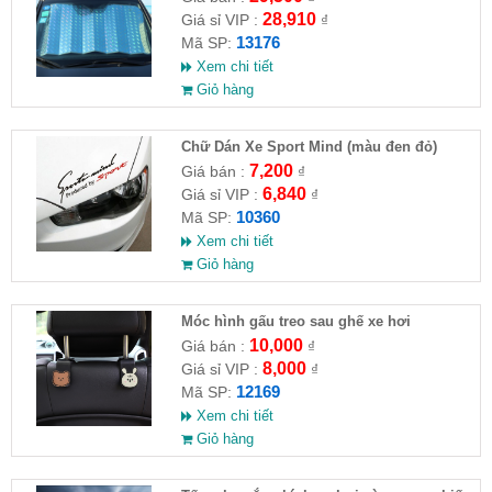
28,910
Giá sỉ VIP :
₫
13176
Mã SP:
Xem chi tiết
Giỏ hàng
Chữ Dán Xe Sport Mind (màu đen đỏ)
7,200
Giá bán :
₫
6,840
Giá sỉ VIP :
₫
10360
Mã SP:
Xem chi tiết
Giỏ hàng
Móc hình gấu treo sau ghế xe hơi
10,000
Giá bán :
₫
8,000
Giá sỉ VIP :
₫
12169
Mã SP:
Xem chi tiết
Giỏ hàng