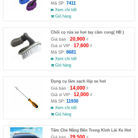
7411
Mã SP:
Xem chi tiết
Giỏ hàng
Chổi cọ rửa xe hơi tay cầm cong( HĐ )
20,900
Giá bán :
₫
17,600
Giá sỉ VIP :
₫
8681
Mã SP:
Xem chi tiết
Giỏ hàng
Dụng cụ làm sạch lốp xe hơi
14,000
Giá bán :
₫
12,000
Giá sỉ VIP :
₫
11930
Mã SP:
Xem chi tiết
Giỏ hàng
Tấm Che Nắng Bên Trong Kính Lái Xe Hơi
Ô Tô Có Phản Quang
29,500
Giá bán :
₫