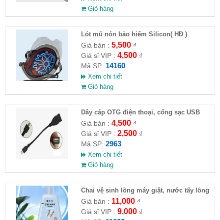
Giỏ hàng
Lót mũ nón bảo hiểm Silicon( HĐ )
5,500
Giá bán :
₫
4,500
Giá sỉ VIP :
₫
14160
Mã SP:
Xem chi tiết
Giỏ hàng
Dây cáp OTG điện thoại, cổng sạc USB
4,500
Giá bán :
₫
2,500
Giá sỉ VIP :
₫
2963
Mã SP:
Xem chi tiết
Giỏ hàng
Chai vệ sinh lồng máy giặt, nước tẩy lồng
máy giặt CLEANING FLUID
11,000
Giá bán :
₫
9,000
Giá sỉ VIP :
₫