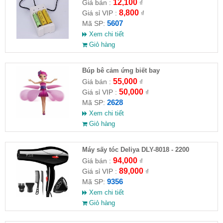
12,100
Giá bán :
₫
8,800
Giá sỉ VIP :
₫
5607
Mã SP:
Xem chi tiết
Giỏ hàng
​Búp bê cảm ứng biết bay
55,000
Giá bán :
₫
50,000
Giá sỉ VIP :
₫
2628
Mã SP:
Xem chi tiết
Giỏ hàng
Máy sấy tóc Deliya DLY-8018 - 2200
94,000
Giá bán :
₫
89,000
Giá sỉ VIP :
₫
9356
Mã SP:
Xem chi tiết
Giỏ hàng