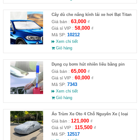
Cây dù che nắng kính lái xe hơi Bạt Titan
63,000
Giá bán :
₫
58,000
Giá sỉ VIP :
₫
10212
Mã SP:
Xem chi tiết
Giỏ hàng
Dụng cụ bơm hút nhiên liêu bằng pin
65,000
Giá bán :
₫
60,000
Giá sỉ VIP :
₫
7343
Mã SP:
Xem chi tiết
Giỏ hàng
Áo Trùm Xe Oto 4 Chỗ Nguyên Xe ( loại
lớn )( HĐ )
121,000
Giá bán :
₫
115,500
Giá sỉ VIP :
₫
12517
Mã SP: