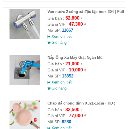
Van nước 2 cổng xả độc lập inox 304 ( Full
VAT )
52,800
Giá bán :
₫
47,300
Giá sỉ VIP :
₫
11667
Mã SP:
Xem chi tiết
Giỏ hàng
Nắp Ống Xả Máy Giặt Ngăn Mùi
21,000
Giá bán :
₫
19,000
Giá sỉ VIP :
₫
13352
Mã SP:
Xem chi tiết
Giỏ hàng
Chảo đá chống dính XJ21-16cm ( HĐ )
82,500
Giá bán :
₫
77,000
Giá sỉ VIP :
₫
9280
Mã SP:
Xem chi tiết