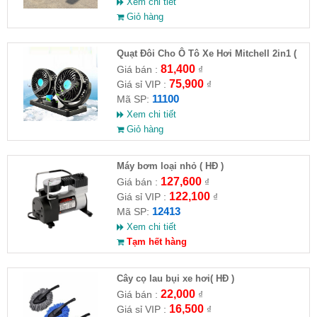
Xem chi tiết
Giỏ hàng
Quạt Đôi Cho Ô Tô Xe Hơi Mitchell 2in1 (
HĐ )
81,400
Giá bán :
₫
75,900
Giá sỉ VIP :
₫
11100
Mã SP:
Xem chi tiết
Giỏ hàng
Máy bơm loại nhỏ ( HĐ )
127,600
Giá bán :
₫
122,100
Giá sỉ VIP :
₫
12413
Mã SP:
Xem chi tiết
Tạm hết hàng
Cây cọ lau bụi xe hơi( HĐ )
22,000
Giá bán :
₫
16,500
Giá sỉ VIP :
₫