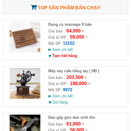
TOP SẢN PHẨM BÁN CHẠY
Dụng cụ massage 8 bàn
64,000
Giá bán :
₫
59,000
Giá sỉ VIP :
₫
13152
Mã SP:
Xem chi tiết
Tạm hết hàng
Máy xay cafe bằng tay ( HĐ )
203,500
Giá bán :
₫
198,000
Giá sỉ VIP :
₫
9972
Mã SP:
Xem chi tiết
Giỏ hàng
Dao gấp gọn dao sinh tồn
61,000
Giá bán :
₫
56,000
Giá sỉ VIP :
₫