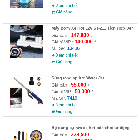
Xem chi tiết
Giỏ hàng
Máy Bơm Xe Hơi 12v ST-211 Tích Hợp Đèn
147,000
Giá bán :
₫
140,000
Giá sỉ VIP :
₫
13416
Mã SP:
Xem chi tiết
Giỏ hàng
Súng tăng áp lực Water Jet
55,000
Giá bán :
₫
50,000
Giá sỉ VIP :
₫
7419
Mã SP:
Xem chi tiết
Giỏ hàng
Bộ dụng cụ rửa xe hơi bàn chải tự dộng
kèm 10m ống nước
239,500
Giá bán :
₫