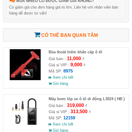
MUA NHIỀU CÓ ĐƯỢC GIẢM GIÁ KHÔNG?
Có giảm giá cho đơn hàng giá trị lớn, Liên hệ với nhân viên bán
hàng để được tư vấn!
CÓ THỂ BẠN QUAN TÂM
Búa thoát hiểm khẩn cấp ô tô
11,000
Giá bán :
₫
9,000
Giá sỉ VIP :
₫
8975
Mã SP:
Xem chi tiết
Giỏ hàng
Máy bơm lốp xe ô tô di động L3024 ( HĐ )
319,000
Giá bán :
₫
313,500
Giá sỉ VIP :
₫
12159
Mã SP:
Xem chi tiết
Giỏ hàng