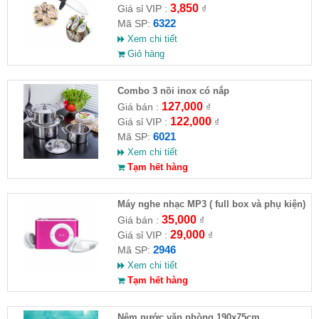
3,850
Giá sỉ VIP :
₫
6322
Mã SP:
Xem chi tiết
Giỏ hàng
Combo 3 nồi inox có nắp
127,000
Giá bán :
₫
122,000
Giá sỉ VIP :
₫
6021
Mã SP:
Xem chi tiết
Tạm hết hàng
Máy nghe nhạc MP3 ( full box và phụ kiện)
35,000
Giá bán :
₫
29,000
Giá sỉ VIP :
₫
2946
Mã SP:
Xem chi tiết
Tạm hết hàng
Nệm nước văn phòng 190x75cm