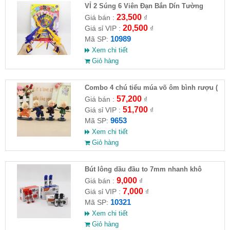
VỈ 2 Súng 6 Viên Đạn Bắn Dín Tường
23,500
Giá bán :
₫
20,500
Giá sỉ VIP :
₫
10989
Mã SP:
Xem chi tiết
Giỏ hàng
Combo 4 chú tiểu múa võ ôm bình rượu (
HĐ )
57,200
Giá bán :
₫
51,700
Giá sỉ VIP :
₫
9653
Mã SP:
Xem chi tiết
Giỏ hàng
Bút lông dầu đầu to 7mm nhanh khô
9,000
Giá bán :
₫
7,000
Giá sỉ VIP :
₫
10321
Mã SP:
Xem chi tiết
Giỏ hàng