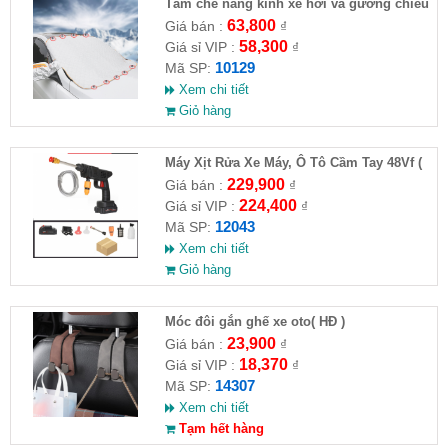
Tấm che nắng kính xe hơi và gương chiếu
hậu (Full VAT )
63,800
Giá bán :
₫
58,300
Giá sỉ VIP :
₫
10129
Mã SP:
Xem chi tiết
Giỏ hàng
Máy Xịt Rửa Xe Máy, Ô Tô Cầm Tay 48Vf (
HĐ )
229,900
Giá bán :
₫
224,400
Giá sỉ VIP :
₫
12043
Mã SP:
Xem chi tiết
Giỏ hàng
Móc đôi gắn ghế xe oto( HĐ )
23,900
Giá bán :
₫
18,370
Giá sỉ VIP :
₫
14307
Mã SP:
Xem chi tiết
Tạm hết hàng