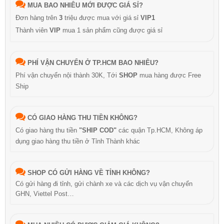
MUA BAO NHIÊU MỚI ĐƯỢC GIÁ SỈ?
Đơn hàng trên
3
triệu được mua với giá sỉ
VIP1
Thành viên
VIP
mua 1 sản phẩm cũng được giá sỉ
PHÍ VẬN CHUYỂN Ở TP.HCM BAO NHIÊU?
Phí vận chuyển nội thành 30K, Tới
SHOP
mua hàng được Free
Ship
CÓ GIAO HÀNG THU TIỀN KHÔNG?
Có giao hàng thu tiền
"SHIP COD"
các quận Tp.HCM, Không áp
dụng giao hàng thu tiền ở Tỉnh Thành khác
SHOP CÓ GỬI HÀNG VỀ TỈNH KHÔNG?
Có gửi hàng đi tỉnh, gửi chành xe và các dịch vụ vận chuyển
GHN, Viettel Post…