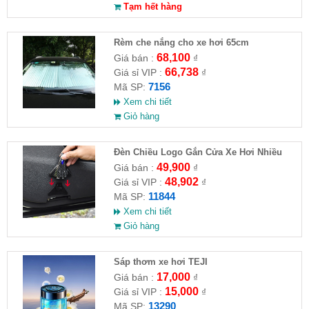
Tạm hết hàng
Rèm che nắng cho xe hơi 65cm
68,100
Giá bán :
₫
66,738
Giá sỉ VIP :
₫
7156
Mã SP:
Xem chi tiết
Giỏ hàng
Đèn Chiều Logo Gắn Cửa Xe Hơi Nhiều
Hình
49,900
Giá bán :
₫
48,902
Giá sỉ VIP :
₫
11844
Mã SP:
Xem chi tiết
Giỏ hàng
Sáp thơm xe hơi TEJI
17,000
Giá bán :
₫
15,000
Giá sỉ VIP :
₫
13290
Mã SP: