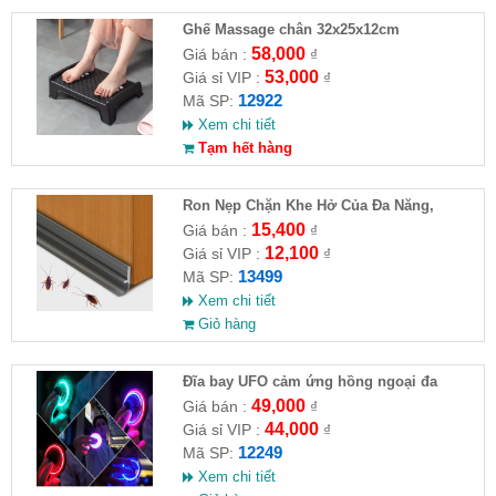
Ghế Massage chân 32x25x12cm
58,000
Giá bán :
₫
53,000
Giá sỉ VIP :
₫
12922
Mã SP:
Xem chi tiết
Tạm hết hàng
Ron Nẹp Chặn Khe Hở Của Đa Năng,
Chống Côn Trùng( HĐ )
15,400
Giá bán :
₫
12,100
Giá sỉ VIP :
₫
13499
Mã SP:
Xem chi tiết
Giỏ hàng
Đĩa bay UFO cảm ứng hồng ngoại đa
chiều tự động bay về
49,000
Giá bán :
₫
44,000
Giá sỉ VIP :
₫
12249
Mã SP:
Xem chi tiết