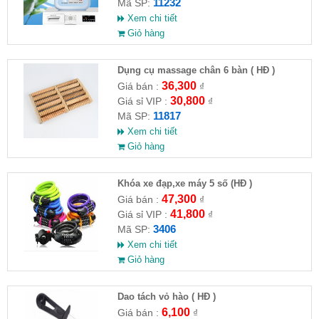
11232
Mã SP:
Xem chi tiết
Giỏ hàng
Dụng cụ massage chân 6 bàn ( HĐ )
36,300
Giá bán :
₫
30,800
Giá sỉ VIP :
₫
11817
Mã SP:
Xem chi tiết
Giỏ hàng
Khóa xe đạp,xe máy 5 số (HĐ )
47,300
Giá bán :
₫
41,800
Giá sỉ VIP :
₫
3406
Mã SP:
Xem chi tiết
Giỏ hàng
Dao tách vỏ hào ( HĐ )
6,100
Giá bán :
₫