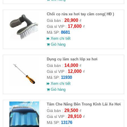
Chổi cọ rửa xe hơi tay cầm cong( HĐ )
20,900
Giá bán :
₫
17,600
Giá sỉ VIP :
₫
8681
Mã SP:
Xem chi tiết
Giỏ hàng
Dụng cụ làm sạch lốp xe hơi
14,000
Giá bán :
₫
12,000
Giá sỉ VIP :
₫
11930
Mã SP:
Xem chi tiết
Giỏ hàng
Tấm Che Nắng Bên Trong Kính Lái Xe Hơi
Ô Tô Có Phản Quang
29,500
Giá bán :
₫
28,910
Giá sỉ VIP :
₫
13176
Mã SP: