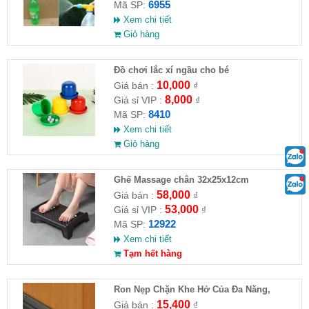
6955
Mã SP:
Xem chi tiết
Giỏ hàng
Đồ chơi lắc xí ngầu cho bé
10,000
Giá bán :
₫
8,000
Giá sỉ VIP :
₫
8410
Mã SP:
Xem chi tiết
Giỏ hàng
Ghế Massage chân 32x25x12cm
58,000
Giá bán :
₫
53,000
Giá sỉ VIP :
₫
12922
Mã SP:
Xem chi tiết
Tạm hết hàng
Ron Nẹp Chặn Khe Hở Của Đa Năng,
Chống Côn Trùng( HĐ )
15,400
Giá bán :
₫