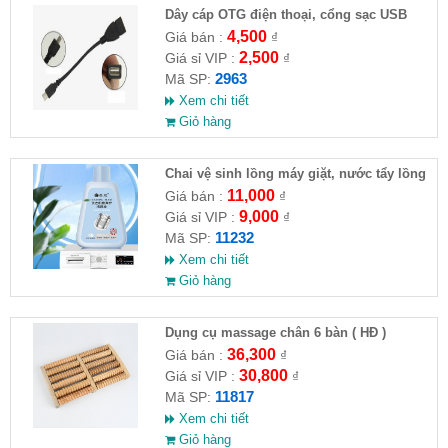
Dây cáp OTG điện thoại, cổng sạc USB
4,500
Giá bán :
₫
2,500
Giá sỉ VIP :
₫
2963
Mã SP:
Xem chi tiết
Giỏ hàng
Chai vệ sinh lồng máy giặt, nước tẩy lồng
máy giặt CLEANING FLUID
11,000
Giá bán :
₫
9,000
Giá sỉ VIP :
₫
11232
Mã SP:
Xem chi tiết
Giỏ hàng
Dụng cụ massage chân 6 bàn ( HĐ )
36,300
Giá bán :
₫
30,800
Giá sỉ VIP :
₫
11817
Mã SP:
Xem chi tiết
Giỏ hàng