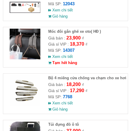
12043
Mã SP:
Xem chi tiết
Giỏ hàng
Móc đôi gắn ghế xe oto( HĐ )
23,900
Giá bán :
₫
18,370
Giá sỉ VIP :
₫
14307
Mã SP:
Xem chi tiết
Tạm hết hàng
Bộ 4 miếng cửa chống va chạm cho xe hơi
18,200
Giá bán :
₫
17,290
Giá sỉ VIP :
₫
7768
Mã SP:
Xem chi tiết
Giỏ hàng
Túi đựng đồ ô tô
37,000