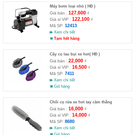
Máy bơm loại nhỏ ( HĐ )
127,600
Giá bán :
₫
122,100
Giá sỉ VIP :
₫
12413
Mã SP:
Xem chi tiết
Tạm hết hàng
Cây cọ lau bụi xe hơi( HĐ )
22,000
Giá bán :
₫
16,500
Giá sỉ VIP :
₫
7411
Mã SP:
Xem chi tiết
Giỏ hàng
Chổi cọ rửa xe hơi tay cầm thẳng
16,000
Giá bán :
₫
14,000
Giá sỉ VIP :
₫
8680
Mã SP:
Xem chi tiết
Giỏ hàng