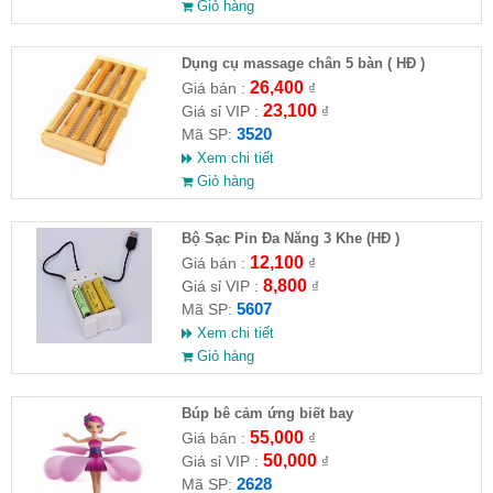
Giỏ hàng
Dụng cụ massage chân 5 bàn ( HĐ )
26,400
Giá bán :
₫
23,100
Giá sỉ VIP :
₫
3520
Mã SP:
Xem chi tiết
Giỏ hàng
Bộ Sạc Pin Đa Năng 3 Khe (HĐ )
12,100
Giá bán :
₫
8,800
Giá sỉ VIP :
₫
5607
Mã SP:
Xem chi tiết
Giỏ hàng
​Búp bê cảm ứng biết bay
55,000
Giá bán :
₫
50,000
Giá sỉ VIP :
₫
2628
Mã SP: