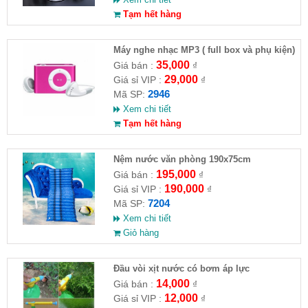
Tạm hết hàng
Máy nghe nhạc MP3 ( full box và phụ kiện)
35,000
Giá bán :
₫
29,000
Giá sỉ VIP :
₫
2946
Mã SP:
Xem chi tiết
Tạm hết hàng
Nệm nước văn phòng 190x75cm
195,000
Giá bán :
₫
190,000
Giá sỉ VIP :
₫
7204
Mã SP:
Xem chi tiết
Giỏ hàng
Đầu vòi xịt nước có bơm áp lực
14,000
Giá bán :
₫
12,000
Giá sỉ VIP :
₫