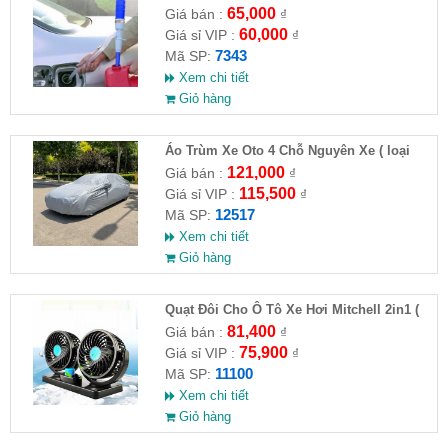
65,000
Giá bán :
₫
60,000
Giá sỉ VIP :
₫
7343
Mã SP:
Xem chi tiết
Giỏ hàng
Áo Trùm Xe Oto 4 Chỗ Nguyên Xe ( loại
lớn )( HĐ )
121,000
Giá bán :
₫
115,500
Giá sỉ VIP :
₫
12517
Mã SP:
Xem chi tiết
Giỏ hàng
Quạt Đôi Cho Ô Tô Xe Hơi Mitchell 2in1 (
HĐ )
81,400
Giá bán :
₫
75,900
Giá sỉ VIP :
₫
11100
Mã SP:
Xem chi tiết
Giỏ hàng