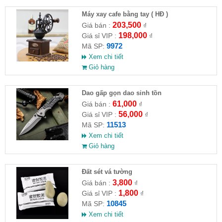
Máy xay cafe bằng tay ( HĐ )
203,500
Giá bán :
₫
198,000
Giá sỉ VIP :
₫
9972
Mã SP:
Xem chi tiết
Giỏ hàng
Dao gấp gọn dao sinh tồn
61,000
Giá bán :
₫
56,000
Giá sỉ VIP :
₫
11513
Mã SP:
Xem chi tiết
Giỏ hàng
Đất sét vá tường
3,800
Giá bán :
₫
1,800
Giá sỉ VIP :
₫
10845
Mã SP:
Xem chi tiết