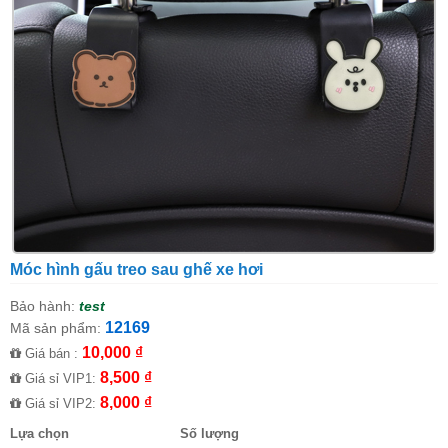
Móc hình gấu treo sau ghế xe hơi
Bảo hành:
test
12169
Mã sản phẩm:
10,000 ₫
Giá bán :
8,500 ₫
Giá sỉ VIP1:
8,000 ₫
Giá sỉ VIP2:
Lựa chọn
Số lượng