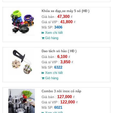
Khóa xe đạp,xe máy 5 số (HĐ )
47,300
Giá bán :
₫
41,800
Giá sỉ VIP :
₫
3406
Mã SP:
Xem chi tiết
Giỏ hàng
Dao tách vỏ hào ( HĐ )
6,100
Giá bán :
₫
3,850
Giá sỉ VIP :
₫
6322
Mã SP:
Xem chi tiết
Giỏ hàng
Combo 3 nồi inox có nắp
127,000
Giá bán :
₫
122,000
Giá sỉ VIP :
₫
6021
Mã SP:
Xem chi tiết