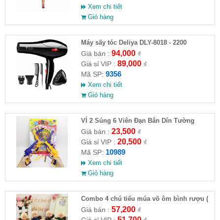
Xem chi tiết
Giỏ hàng
Máy sấy tóc Deliya DLY-8018 - 2200
94,000
Giá bán :
₫
89,000
Giá sỉ VIP :
₫
9356
Mã SP:
Xem chi tiết
Giỏ hàng
VỈ 2 Súng 6 Viên Đạn Bắn Dín Tường
23,500
Giá bán :
₫
20,500
Giá sỉ VIP :
₫
10989
Mã SP:
Xem chi tiết
Giỏ hàng
Combo 4 chú tiểu múa võ ôm bình rượu (
HĐ )
57,200
Giá bán :
₫
51,700