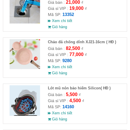
21,000
Giá bán :
₫
19,000
Giá sỉ VIP :
₫
13352
Mã SP:
Xem chi tiết
Giỏ hàng
Chảo đá chống dính XJ21-16cm ( HĐ )
82,500
Giá bán :
₫
77,000
Giá sỉ VIP :
₫
9280
Mã SP:
Xem chi tiết
Giỏ hàng
Lót mũ nón bảo hiểm Silicon( HĐ )
5,500
Giá bán :
₫
4,500
Giá sỉ VIP :
₫
14160
Mã SP:
Xem chi tiết
Giỏ hàng