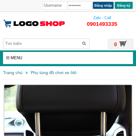
Đăng ký
Zalo - Call
0901493335
0
MENU
Trang chủ
Phụ tùng đồ chơi xe ôtô