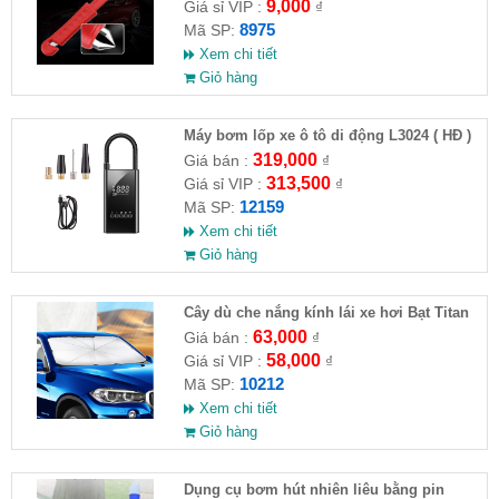
9,000
Giá sỉ VIP :
₫
8975
Mã SP:
Xem chi tiết
Giỏ hàng
Máy bơm lốp xe ô tô di động L3024 ( HĐ )
319,000
Giá bán :
₫
313,500
Giá sỉ VIP :
₫
12159
Mã SP:
Xem chi tiết
Giỏ hàng
Cây dù che nắng kính lái xe hơi Bạt Titan
63,000
Giá bán :
₫
58,000
Giá sỉ VIP :
₫
10212
Mã SP:
Xem chi tiết
Giỏ hàng
Dụng cụ bơm hút nhiên liêu bằng pin