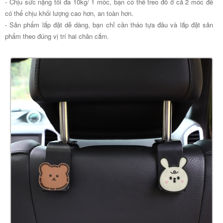
- Chịu sức nặng tối đa 10kg/ 1 móc, bạn có thể treo đồ ở cả 2 móc để
có thể chịu khối lượng cao hơn, an toàn hơn.
- Sản phẩm lắp đặt dễ dàng, bạn chỉ cần tháo tựa đầu và lắp đặt sản
phẩm theo đúng vị trí hai chân cắm.