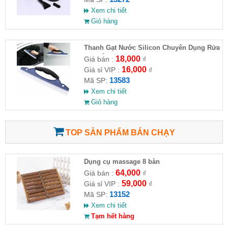
Xem chi tiết
Giỏ hàng
Thanh Gạt Nước Silicon Chuyên Dụng Rửa
Kính Ô Tô, Xe Hơi
18,000
Giá bán :
₫
16,000
Giá sỉ VIP :
₫
13583
Mã SP:
Xem chi tiết
Giỏ hàng
TOP SẢN PHẨM BÁN CHẠY
Dụng cụ massage 8 bàn
64,000
Giá bán :
₫
59,000
Giá sỉ VIP :
₫
13152
Mã SP:
Xem chi tiết
Tạm hết hàng