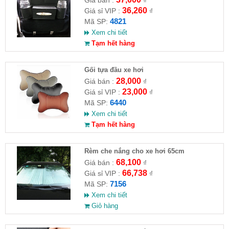
Giá bán :
₫
36,260
Giá sỉ VIP :
₫
4821
Mã SP:
Xem chi tiết
Tạm hết hàng
Gối tựa đầu xe hơi
28,000
Giá bán :
₫
23,000
Giá sỉ VIP :
₫
6440
Mã SP:
Xem chi tiết
Tạm hết hàng
Rèm che nắng cho xe hơi 65cm
68,100
Giá bán :
₫
66,738
Giá sỉ VIP :
₫
7156
Mã SP:
Xem chi tiết
Giỏ hàng