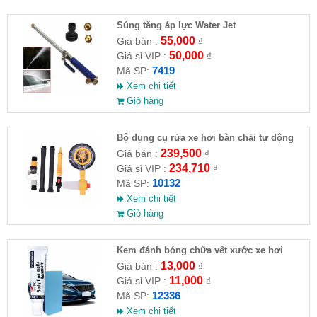
Súng tăng áp lực Water Jet
55,000
Giá bán :
₫
50,000
Giá sỉ VIP :
₫
7419
Mã SP:
Xem chi tiết
Giỏ hàng
Bộ dụng cụ rửa xe hơi bàn chải tự dộng
kèm 10m ống nước
239,500
Giá bán :
₫
234,710
Giá sỉ VIP :
₫
10132
Mã SP:
Xem chi tiết
Giỏ hàng
Kem đánh bóng chữa vết xước xe hơi
13,000
Giá bán :
₫
11,000
Giá sỉ VIP :
₫
12336
Mã SP:
Xem chi tiết