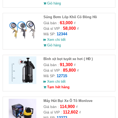
Giỏ hàng
Súng Bơm Lốp Khô Có Đồng Hồ
63,000
Giá bán :
₫
58,000
Giá sỉ VIP :
₫
12344
Mã SP:
Xem chi tiết
Giỏ hàng
Bình xịt bọt tuyết xe hơi ( HĐ )
91,300
Giá bán :
₫
85,800
Giá sỉ VIP :
₫
12715
Mã SP:
Xem chi tiết
Tạm hết hàng
Máy Hút Bụi Xe Ô Tô Monlove
114,900
Giá bán :
₫
112,602
Giá sỉ VIP :
₫
13272
Mã SP: