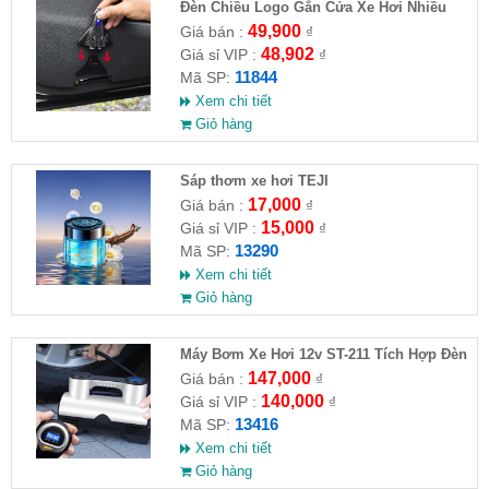
Đèn Chiều Logo Gắn Cửa Xe Hơi Nhiều
Hình
49,900
Giá bán :
₫
48,902
Giá sỉ VIP :
₫
11844
Mã SP:
Xem chi tiết
Giỏ hàng
Sáp thơm xe hơi TEJI
17,000
Giá bán :
₫
15,000
Giá sỉ VIP :
₫
13290
Mã SP:
Xem chi tiết
Giỏ hàng
Máy Bơm Xe Hơi 12v ST-211 Tích Hợp Đèn
147,000
Giá bán :
₫
140,000
Giá sỉ VIP :
₫
13416
Mã SP:
Xem chi tiết
Giỏ hàng