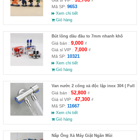
Giá sỉ VIP :
₫
9653
Mã SP:
Xem chi tiết
Giỏ hàng
Bút lông dầu đầu to 7mm nhanh khô
9,000
Giá bán :
₫
7,000
Giá sỉ VIP :
₫
10321
Mã SP:
Xem chi tiết
Giỏ hàng
Van nước 2 cổng xả độc lập inox 304 ( Full
VAT )
52,800
Giá bán :
₫
47,300
Giá sỉ VIP :
₫
11667
Mã SP:
Xem chi tiết
Giỏ hàng
Nắp Ống Xả Máy Giặt Ngăn Mùi