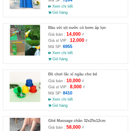
Xem chi tiết
Giỏ hàng
Đầu vòi xịt nước có bơm áp lực
14,000
Giá bán :
₫
12,000
Giá sỉ VIP :
₫
6955
Mã SP:
Xem chi tiết
Giỏ hàng
Đồ chơi lắc xí ngầu cho bé
10,000
Giá bán :
₫
8,000
Giá sỉ VIP :
₫
8410
Mã SP:
Xem chi tiết
Giỏ hàng
Ghế Massage chân 32x25x12cm
58,000
Giá bán :
₫