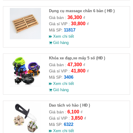
Dụng cụ massage chân 6 bàn ( HĐ )
36,300
Giá bán :
₫
30,800
Giá sỉ VIP :
₫
11817
Mã SP:
Xem chi tiết
Giỏ hàng
Khóa xe đạp,xe máy 5 số (HĐ )
47,300
Giá bán :
₫
41,800
Giá sỉ VIP :
₫
3406
Mã SP:
Xem chi tiết
Giỏ hàng
Dao tách vỏ hào ( HĐ )
6,100
Giá bán :
₫
3,850
Giá sỉ VIP :
₫
6322
Mã SP:
Xem chi tiết