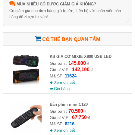
MUA NHIỀU CÓ ĐƯỢC GIẢM GIÁ KHÔNG?
Có giảm giá cho đơn hàng giá trị lớn, Liên hệ với nhân viên bán
hàng để được tư vấn!
CÓ THỂ BẠN QUAN TÂM
KB GIẢ CƠ MIXIE X800 USB LED
145,000
Giá bán :
₫
142,100
Giá sỉ VIP :
₫
11624
Mã SP:
Xem chi tiết
Giỏ hàng
Bàn phím mini C120
70,500
Giá bán :
₫
67,750
Giá sỉ VIP :
₫
6216
Mã SP:
Xem chi tiết