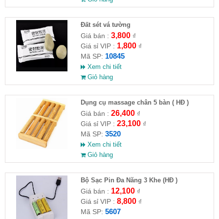
Đất sét vá tường
3,800
Giá bán :
₫
1,800
Giá sỉ VIP :
₫
10845
Mã SP:
Xem chi tiết
Giỏ hàng
Dụng cụ massage chân 5 bàn ( HĐ )
26,400
Giá bán :
₫
23,100
Giá sỉ VIP :
₫
3520
Mã SP:
Xem chi tiết
Giỏ hàng
Bộ Sạc Pin Đa Năng 3 Khe (HĐ )
12,100
Giá bán :
₫
8,800
Giá sỉ VIP :
₫
5607
Mã SP: