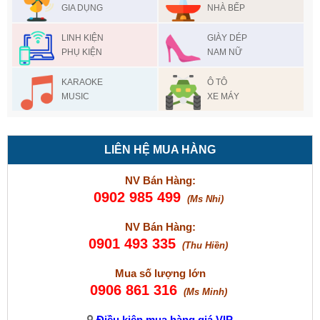
GIA DỤNG
NHÀ BẾP
LINH KIỆN
GIÀY DÉP
PHỤ KIỆN
NAM NỮ
KARAOKE
Ô TÔ
MUSIC
XE MÁY
LIÊN HỆ MUA HÀNG
NV Bán Hàng:
0902 985 499
(Ms Nhi)
NV Bán Hàng:
0901 493 335
(Thu Hiền)
Mua số lượng lớn
0906 861 316
(Ms Minh)
Điều kiện mua hàng giá VIP