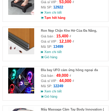
53,000
Giá sỉ VIP :
₫
12922
Mã SP:
Xem chi tiết
Tạm hết hàng
Ron Nẹp Chặn Khe Hở Của Đa Năng,
Chống Côn Trùng( HĐ )
15,400
Giá bán :
₫
12,100
Giá sỉ VIP :
₫
13499
Mã SP:
Xem chi tiết
Giỏ hàng
Đĩa bay UFO cảm ứng hồng ngoại đa
chiều tự động bay về
49,000
Giá bán :
₫
44,000
Giá sỉ VIP :
₫
12249
Mã SP:
Xem chi tiết
Giỏ hàng
Máy Massage Cầm Tay Body Innovation (