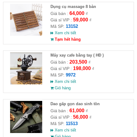
Dụng cụ massage 8 bàn
64,000
Giá bán :
₫
59,000
Giá sỉ VIP :
₫
13152
Mã SP:
Xem chi tiết
Tạm hết hàng
Máy xay cafe bằng tay ( HĐ )
203,500
Giá bán :
₫
198,000
Giá sỉ VIP :
₫
9972
Mã SP:
Xem chi tiết
Giỏ hàng
Dao gấp gọn dao sinh tồn
61,000
Giá bán :
₫
56,000
Giá sỉ VIP :
₫
11513
Mã SP:
Xem chi tiết
Giỏ hàng