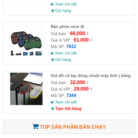
Xem chi tiết
Giỏ hàng
Bàn phím mini i8
66,000
Giá bán :
₫
61,000
Giá sỉ VIP :
₫
7612
Mã SP:
Xem chi tiết
Giỏ hàng
Giá đỡ cổ tay dùng chuột máy tính ( hàng
chuẩn )
32,000
Giá bán :
₫
29,000
Giá sỉ VIP :
₫
7344
Mã SP:
Xem chi tiết
Tạm hết hàng
TOP SẢN PHẨM BÁN CHẠY