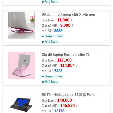
Giỏ hàng
Đế tản nhiệt laptop chữ X xếp gọn
11,000
Giá bán :
₫
9,000
Giá sỉ VIP :
₫
8982
Mã SP:
Xem chi tiết
Giỏ hàng
Giá đỡ laptop Fashion tribe T3
117,300
Giá bán :
₫
114,954
Giá sỉ VIP :
₫
7428
Mã SP:
Xem chi tiết
Giỏ hàng
Đế Tản Nhiệt Laptop S300 (3 Fan)
148,800
Giá bán :
₫
145,824
Giá sỉ VIP :
₫
12178
Mã SP: