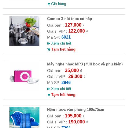
Giỏ hàng
Combo 3 nồi inox có nắp
127,000
Giá bán :
₫
122,000
Giá sỉ VIP :
₫
6021
Mã SP:
Xem chi tiết
Tạm hết hàng
Máy nghe nhạc MP3 ( full box và phụ kiện)
35,000
Giá bán :
₫
29,000
Giá sỉ VIP :
₫
2946
Mã SP:
Xem chi tiết
Tạm hết hàng
Nệm nước văn phòng 190x75cm
195,000
Giá bán :
₫
190,000
Giá sỉ VIP :
₫
7204
Mã SP: