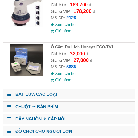
HĐ )
183,700
Giá bán :
₫
178,200
Giá sỉ VIP :
₫
2128
Mã SP:
Xem chi tiết
Giỏ hàng
Ổ Cắm Du Lịch Honeys ECO-TV1
32,000
Giá bán :
₫
27,000
Giá sỉ VIP :
₫
5685
Mã SP:
Xem chi tiết
Giỏ hàng
BẬT LỬA CÁC LOẠI
CHUỘT ✧ BÀN PHÍM
DÂY NGUỒN ✧ CÁP NỐI
ĐỒ CHƠI CHO NGƯỜI LỚN