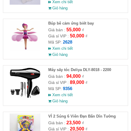
Xem chi tiết
Giỏ hàng
​Búp bê cảm ứng biết bay
55,000
Giá bán :
₫
50,000
Giá sỉ VIP :
₫
2628
Mã SP:
Xem chi tiết
Giỏ hàng
Máy sấy tóc Deliya DLY-8018 - 2200
94,000
Giá bán :
₫
89,000
Giá sỉ VIP :
₫
9356
Mã SP:
Xem chi tiết
Giỏ hàng
VỈ 2 Súng 6 Viên Đạn Bắn Dín Tường
23,500
Giá bán :
₫
20,500
Giá sỉ VIP :
₫