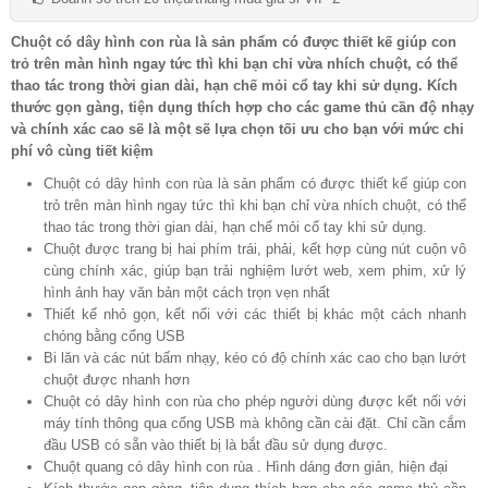
Chuột có dây hình con rùa là sản phẩm có được thiết kế giúp con
trỏ trên màn hình ngay tức thì khi bạn chỉ vừa nhích chuột, có thể
thao tác trong thời gian dài, hạn chế mỏi cổ tay khi sử dụng. Kích
thước gọn gàng, tiện dụng thích hợp cho các game thủ cần độ nhạy
và chính xác cao sẽ là một sẽ lựa chọn tối ưu cho bạn với mức chi
phí vô cùng tiết kiệm
Chuột có dây hình con rùa là sản phẩm có được thiết kế giúp con
trỏ trên màn hình ngay tức thì khi bạn chỉ vừa nhích chuột, có thể
thao tác trong thời gian dài, hạn chế mỏi cổ tay khi sử dụng.
Chuột được trang bị hai phím trái, phải, kết hợp cùng nút cuộn vô
cùng chính xác, giúp bạn trải nghiệm lướt web, xem phim, xử lý
hình ảnh hay văn bản một cách trọn vẹn nhất
Thiết kế nhỏ gọn, kết nối với các thiết bị khác một cách nhanh
chóng bằng cổng USB
Bi lăn và các nút bấm nhạy, kéo có độ chính xác cao cho bạn lướt
chuột được nhanh hơn
Chuột có dây hình con rùa cho phép người dùng được kết nối với
máy tính thông qua cổng USB mà không cần cài đặt. Chỉ cần cắm
đầu USB có sẵn vào thiết bị là bắt đầu sử dụng được.
Chuột quang có dây hình con rùa . Hình dáng đơn giản, hiện đại