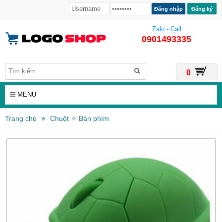
Đăng ký
Zalo - Call
0901493335
0
MENU
Trang chủ
Chuột ✧ Bàn phím