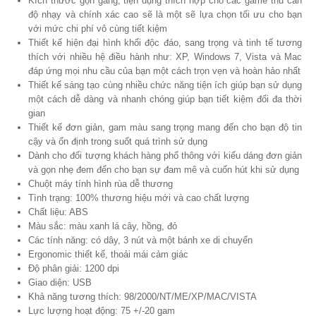
Kích thước gọn gàng, tiện dụng thích hợp cho các game thủ cần
độ nhạy và chính xác cao sẽ là một sẽ lựa chọn tối ưu cho bạn
với mức chi phí vô cùng tiết kiệm
Thiết kế hiện đại hình khối độc đáo, sang trọng và tinh tế tương
thích với nhiều hệ điều hành như: XP, Windows 7, Vista và Mac
đáp ứng mọi nhu cầu của bạn một cách trọn vẹn và hoàn hảo nhất
Thiết kế sáng tạo cùng nhiều chức năng tiện ích giúp bạn sử dụng
một cách dễ dàng và nhanh chóng giúp bạn tiết kiệm đối đa thời
gian
Thiết kế đơn giản, gam màu sang trọng mang đến cho bạn độ tin
cậy và ổn định trong suốt quá trình sử dụng
Dành cho đối tượng khách hàng phổ thông với kiểu dáng đơn giản
và gọn nhẹ đem đến cho bạn sự đam mê và cuốn hút khi sử dụng
Chuột máy tính hình rùa dễ thương
Tình trạng: 100% thương hiệu mới và cao chất lượng
Chất liệu: ABS
Màu sắc: màu xanh lá cây, hồng, đỏ
Các tính năng: có dây, 3 nút và một bánh xe di chuyển
Ergonomic thiết kế, thoải mái cảm giác
Độ phân giải: 1200 dpi
Giao diện: USB
Khả năng tương thích: 98/2000/NT/ME/XP/MAC/VISTA
Lực lượng hoạt động: 75 +/-20 gam