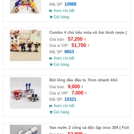
10989
Mã SP:
Xem chi tiết
Giỏ hàng
Combo 4 chú tiểu múa võ ôm bình rượu (
HĐ )
57,200
Giá bán :
₫
51,700
Giá sỉ VIP :
₫
9653
Mã SP:
Xem chi tiết
Giỏ hàng
Bút lông dầu đầu to 7mm nhanh khô
9,000
Giá bán :
₫
7,000
Giá sỉ VIP :
₫
10321
Mã SP:
Xem chi tiết
Giỏ hàng
Van nước 2 cổng xả độc lập inox 304 ( Full
VAT )