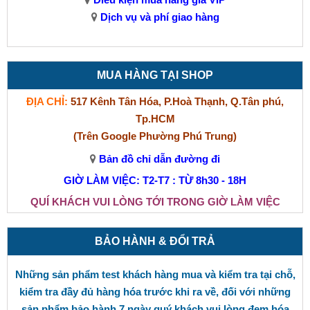
Dịch vụ và phí giao hàng
MUA HÀNG TẠI SHOP
ĐỊA CHỈ:
517 Kênh Tân Hóa, P.Hoà Thạnh, Q.Tân phú,
Tp.HCM
(Trên Google Phường Phú Trung)
Bản đồ chỉ dẫn đường đi
GIỜ LÀM VIỆC: T2-T7 : TỪ 8h30 - 18H
QUÍ KHÁCH VUI LÒNG TỚI TRONG GIỜ LÀM VIỆC
BẢO HÀNH & ĐỔI TRẢ
Những sản phẩm test khách hàng mua và kiểm tra tại chỗ,
kiểm tra đầy đủ hàng hóa trước khi ra về, đối với những
sản phẩm bảo hành 7 ngày quý khách vui lòng đem hóa