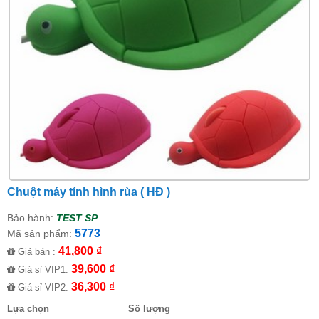
Chuột máy tính hình rùa ( HĐ )
Bảo hành:
TEST SP
5773
Mã sản phẩm:
41,800 ₫
Giá bán :
39,600 ₫
Giá sỉ VIP1:
36,300 ₫
Giá sỉ VIP2:
Lựa chọn
Số lượng