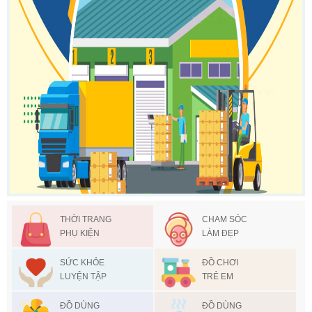
THỜI TRANG
CHAM SÓC
PHỤ KIỆN
LÀM ĐẸP
SỨC KHỎE
ĐỒ CHƠI
LUYỆN TẬP
TRẺ EM
ĐỒ DÙNG
ĐỒ DÙNG