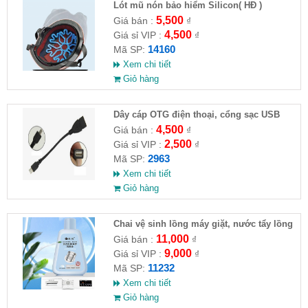
Lót mũ nón bảo hiểm Silicon( HĐ )
5,500
Giá bán :
₫
4,500
Giá sỉ VIP :
₫
14160
Mã SP:
Xem chi tiết
Giỏ hàng
Dây cáp OTG điện thoại, cổng sạc USB
4,500
Giá bán :
₫
2,500
Giá sỉ VIP :
₫
2963
Mã SP:
Xem chi tiết
Giỏ hàng
Chai vệ sinh lồng máy giặt, nước tẩy lồng
máy giặt CLEANING FLUID
11,000
Giá bán :
₫
9,000
Giá sỉ VIP :
₫
11232
Mã SP:
Xem chi tiết
Giỏ hàng