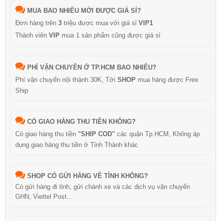
MUA BAO NHIÊU MỚI ĐƯỢC GIÁ SỈ?
Đơn hàng trên
3
triệu được mua với giá sỉ
VIP1
Thành viên
VIP
mua 1 sản phẩm cũng được giá sỉ
PHÍ VẬN CHUYỂN Ở TP.HCM BAO NHIÊU?
Phí vận chuyển nội thành 30K, Tới
SHOP
mua hàng được Free
Ship
CÓ GIAO HÀNG THU TIỀN KHÔNG?
Có giao hàng thu tiền
"SHIP COD"
các quận Tp.HCM, Không áp
dụng giao hàng thu tiền ở Tỉnh Thành khác
SHOP CÓ GỬI HÀNG VỀ TỈNH KHÔNG?
Có gửi hàng đi tỉnh, gửi chành xe và các dịch vụ vận chuyển
GHN, Viettel Post…