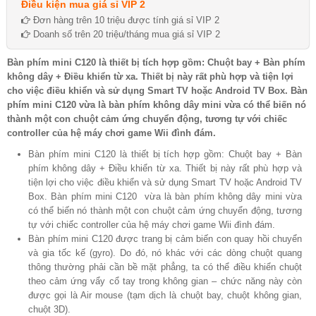
Điều kiện mua giá sỉ VIP 2
Đơn hàng trên 10 triệu được tính giá sỉ VIP 2
Doanh số trên 20 triệu/tháng mua giá sỉ VIP 2
Bàn phím mini C120 là thiết bị tích hợp gồm: Chuột bay + Bàn phím
không dây + Điều khiển từ xa. Thiết bị này rất phù hợp và tiện lợi
cho việc điều khiển và sử dụng Smart TV hoặc Android TV Box. Bàn
phím mini C120 vừa là bàn phím không dây mini vừa có thể biến nó
thành một con chuột cảm ứng chuyển động, tương tự với chiếc
controller của hệ máy chơi game Wii đình đám.
Bàn phím mini C120 là thiết bị tích hợp gồm: Chuột bay + Bàn
phím không dây + Điều khiển từ xa. Thiết bị này rất phù hợp và
tiện lợi cho việc điều khiển và sử dụng Smart TV hoặc Android TV
Box. Bàn phím mini C120 vừa là bàn phím không dây mini vừa
có thể biến nó thành một con chuột cảm ứng chuyển động, tương
tự với chiếc controller của hệ máy chơi game Wii đình đám.
Bàn phím mini C120 được trang bị cảm biến con quay hồi chuyển
và gia tốc kế (gyro). Do đó, nó khác với các dòng chuột quang
thông thường phải cần bề mặt phẳng, ta có thể điều khiển chuột
theo cảm ứng vẩy cổ tay trong không gian – chức năng này còn
được gọi là Air mouse (tạm dịch là chuột bay, chuột không gian,
chuột 3D).