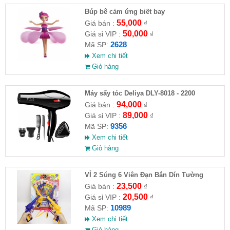
​Búp bê cảm ứng biết bay
55,000
Giá bán :
₫
50,000
Giá sỉ VIP :
₫
2628
Mã SP:
Xem chi tiết
Giỏ hàng
Máy sấy tóc Deliya DLY-8018 - 2200
94,000
Giá bán :
₫
89,000
Giá sỉ VIP :
₫
9356
Mã SP:
Xem chi tiết
Giỏ hàng
VỈ 2 Súng 6 Viên Đạn Bắn Dín Tường
23,500
Giá bán :
₫
20,500
Giá sỉ VIP :
₫
10989
Mã SP:
Xem chi tiết
Giỏ hàng