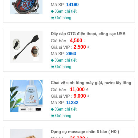
14160
Mã SP:
Xem chi tiết
Giỏ hàng
Dây cáp OTG điện thoại, cổng sạc USB
4,500
Giá bán :
₫
2,500
Giá sỉ VIP :
₫
2963
Mã SP:
Xem chi tiết
Giỏ hàng
Chai vệ sinh lồng máy giặt, nước tẩy lồng
máy giặt CLEANING FLUID
11,000
Giá bán :
₫
9,000
Giá sỉ VIP :
₫
11232
Mã SP:
Xem chi tiết
Giỏ hàng
Dụng cụ massage chân 6 bàn ( HĐ )