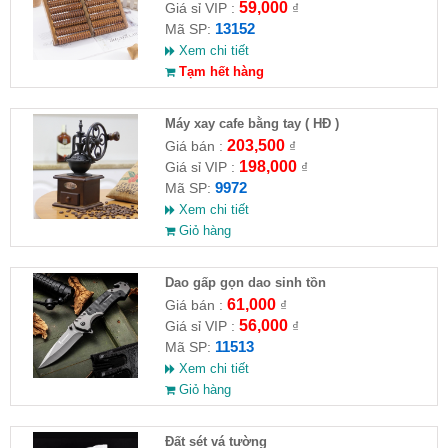
59,000
Giá sỉ VIP :
₫
13152
Mã SP:
Xem chi tiết
Tạm hết hàng
Máy xay cafe bằng tay ( HĐ )
203,500
Giá bán :
₫
198,000
Giá sỉ VIP :
₫
9972
Mã SP:
Xem chi tiết
Giỏ hàng
Dao gấp gọn dao sinh tồn
61,000
Giá bán :
₫
56,000
Giá sỉ VIP :
₫
11513
Mã SP:
Xem chi tiết
Giỏ hàng
Đất sét vá tường