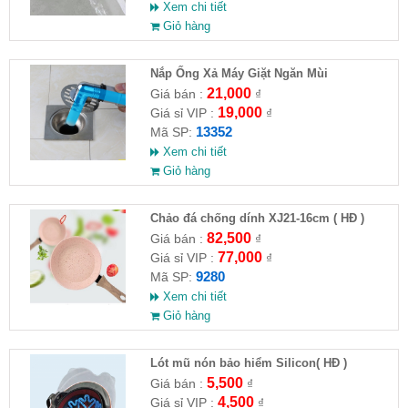
Xem chi tiết
Giỏ hàng
Nắp Ống Xả Máy Giặt Ngăn Mùi
21,000
Giá bán :
₫
19,000
Giá sỉ VIP :
₫
13352
Mã SP:
Xem chi tiết
Giỏ hàng
Chảo đá chống dính XJ21-16cm ( HĐ )
82,500
Giá bán :
₫
77,000
Giá sỉ VIP :
₫
9280
Mã SP:
Xem chi tiết
Giỏ hàng
Lót mũ nón bảo hiểm Silicon( HĐ )
5,500
Giá bán :
₫
4,500
Giá sỉ VIP :
₫