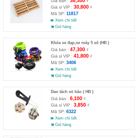
36,300
Giá bán :
₫
30,800
Giá sỉ VIP :
₫
11817
Mã SP:
Xem chi tiết
Giỏ hàng
Khóa xe đạp,xe máy 5 số (HĐ )
47,300
Giá bán :
₫
41,800
Giá sỉ VIP :
₫
3406
Mã SP:
Xem chi tiết
Giỏ hàng
Dao tách vỏ hào ( HĐ )
6,100
Giá bán :
₫
3,850
Giá sỉ VIP :
₫
6322
Mã SP:
Xem chi tiết
Giỏ hàng