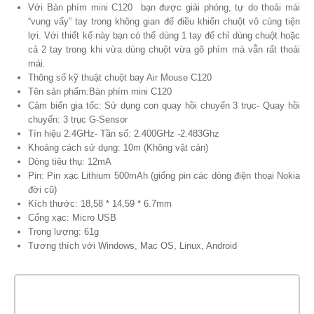
Với Bàn phím mini C120 bạn được giải phóng, tự do thoải mái
“vung vẩy” tay trong không gian để điều khiển chuột vô cùng tiện
lợi. Với thiết kế này bạn có thể dùng 1 tay để chỉ dùng chuột hoặc
cả 2 tay trong khi vừa dùng chuột vừa gõ phím mà vẫn rất thoải
mái.
Thông số kỹ thuật chuột bay Air Mouse C120
Tên sản phẩm:Bàn phím mini C120
Cảm biến gia tốc: Sử dụng con quay hồi chuyển 3 trục- Quay hồi
chuyển: 3 trục G-Sensor
Tín hiệu 2.4GHz- Tần số: 2.400GHz -2.483Ghz
Khoảng cách sử dụng: 10m (Không vật cản)
Dòng tiêu thụ: 12mA
Pin: Pin xạc Lithium 500mAh (giống pin các dòng điện thoại Nokia
đời cũ)
Kích thước: 18,58 * 14,59 * 6.7mm
Cổng xạc: Micro USB
Trọng lượng: 61g
Tương thích với Windows, Mac OS, Linux, Android