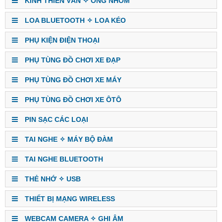
KÍNH THIÊN VĂN ✧ ỐNG NHÒM
LOA BLUETOOTH ✧ LOA KÉO
PHỤ KIỆN ĐIỆN THOẠI
PHỤ TÙNG ĐỒ CHƠI XE ĐẠP
PHỤ TÙNG ĐỒ CHƠI XE MÁY
PHỤ TÙNG ĐỒ CHƠI XE ÔTÔ
PIN SẠC CÁC LOẠI
TAI NGHE ✧ MÁY BỘ ĐÀM
TAI NGHE BLUETOOTH
THẺ NHỚ ✧ USB
THIẾT BỊ MẠNG WIRELESS
WEBCAM CAMERA ✧ GHI ÂM