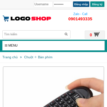
Đăng ký
Zalo - Call
0901493335
0
MENU
Trang chủ
Chuột ✧ Bàn phím