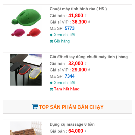
Chuột máy tính hình rùa ( HĐ )
41,800
Giá bán :
₫
36,300
Giá sỉ VIP :
₫
5773
Mã SP:
Xem chi tiết
Giỏ hàng
Giá đỡ cổ tay dùng chuột máy tính ( hàng
chuẩn )
32,000
Giá bán :
₫
29,000
Giá sỉ VIP :
₫
7344
Mã SP:
Xem chi tiết
Tạm hết hàng
TOP SẢN PHẨM BÁN CHẠY
Dụng cụ massage 8 bàn
64,000
Giá bán :
₫