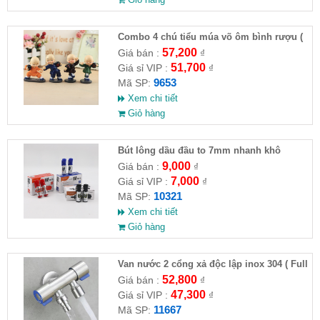
Combo 4 chú tiểu múa võ ôm bình rượu (
HĐ )
57,200
Giá bán :
₫
51,700
Giá sỉ VIP :
₫
9653
Mã SP:
Xem chi tiết
Giỏ hàng
Bút lông dầu đầu to 7mm nhanh khô
9,000
Giá bán :
₫
7,000
Giá sỉ VIP :
₫
10321
Mã SP:
Xem chi tiết
Giỏ hàng
Van nước 2 cổng xả độc lập inox 304 ( Full
VAT )
52,800
Giá bán :
₫
47,300
Giá sỉ VIP :
₫
11667
Mã SP: