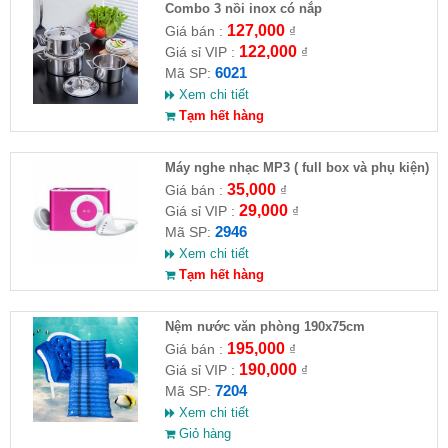
Combo 3 nồi inox có nắp
127,000
Giá bán :
₫
122,000
Giá sỉ VIP :
₫
6021
Mã SP:
Xem chi tiết
Tạm hết hàng
Máy nghe nhạc MP3 ( full box và phụ kiện)
35,000
Giá bán :
₫
29,000
Giá sỉ VIP :
₫
2946
Mã SP:
Xem chi tiết
Tạm hết hàng
Nệm nước văn phòng 190x75cm
195,000
Giá bán :
₫
190,000
Giá sỉ VIP :
₫
7204
Mã SP:
Xem chi tiết
Giỏ hàng