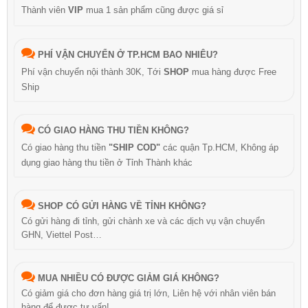
Thành viên
VIP
mua 1 sản phẩm cũng được giá sỉ
PHÍ VẬN CHUYỂN Ở TP.HCM BAO NHIÊU?
Phí vận chuyển nội thành 30K, Tới
SHOP
mua hàng được Free
Ship
CÓ GIAO HÀNG THU TIỀN KHÔNG?
Có giao hàng thu tiền
"SHIP COD"
các quận Tp.HCM, Không áp
dụng giao hàng thu tiền ở Tỉnh Thành khác
SHOP CÓ GỬI HÀNG VỀ TỈNH KHÔNG?
Có gửi hàng đi tỉnh, gửi chành xe và các dịch vụ vận chuyển
GHN, Viettel Post…
MUA NHIỀU CÓ ĐƯỢC GIẢM GIÁ KHÔNG?
Có giảm giá cho đơn hàng giá trị lớn, Liên hệ với nhân viên bán
hàng để được tư vấn!