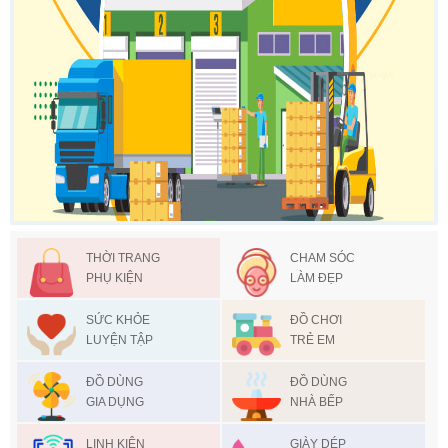
THỜI TRANG
CHAM SÓC
PHỤ KIỆN
LÀM ĐẸP
SỨC KHỎE
ĐỒ CHƠI
LUYỆN TẬP
TRẺ EM
ĐỒ DÙNG
ĐỒ DÙNG
GIA DỤNG
NHÀ BẾP
LINH KIỆN
GIÀY DÉP