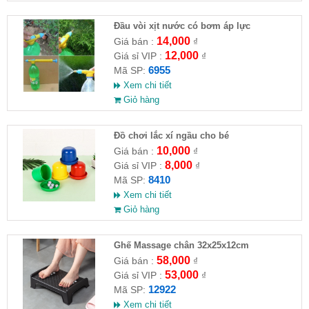
Đầu vòi xịt nước có bơm áp lực
14,000
Giá bán :
₫
12,000
Giá sỉ VIP :
₫
6955
Mã SP:
Xem chi tiết
Giỏ hàng
Đồ chơi lắc xí ngầu cho bé
10,000
Giá bán :
₫
8,000
Giá sỉ VIP :
₫
8410
Mã SP:
Xem chi tiết
Giỏ hàng
Ghế Massage chân 32x25x12cm
58,000
Giá bán :
₫
53,000
Giá sỉ VIP :
₫
12922
Mã SP:
Xem chi tiết