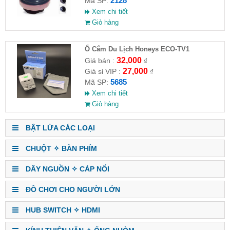
2128
Mã SP:
Xem chi tiết
Giỏ hàng
Ổ Cắm Du Lịch Honeys ECO-TV1
32,000
Giá bán :
₫
27,000
Giá sỉ VIP :
₫
5685
Mã SP:
Xem chi tiết
Giỏ hàng
BẬT LỬA CÁC LOẠI
CHUỘT ✧ BÀN PHÍM
DÂY NGUỒN ✧ CÁP NỐI
ĐỒ CHƠI CHO NGƯỜI LỚN
HUB SWITCH ✧ HDMI