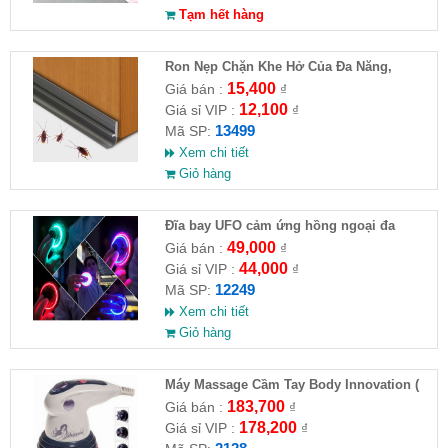
Tạm hết hàng
Ron Nẹp Chặn Khe Hở Của Đa Năng,
Chống Côn Trùng( HĐ )
15,400
Giá bán :
₫
12,100
Giá sỉ VIP :
₫
13499
Mã SP:
Xem chi tiết
Giỏ hàng
Đĩa bay UFO cảm ứng hồng ngoại đa
chiều tự động bay về
49,000
Giá bán :
₫
44,000
Giá sỉ VIP :
₫
12249
Mã SP:
Xem chi tiết
Giỏ hàng
Máy Massage Cầm Tay Body Innovation (
HĐ )
183,700
Giá bán :
₫
178,200
Giá sỉ VIP :
₫