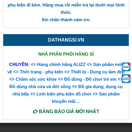
phụ kiện đi kèm. Hàng mua rồi miễn trả lại dưới mọi hình
thức.
Xin chân thành cảm ơn.
DATHANGSI.VN
NHÀ PHÂN PHỐI HÀNG SỈ
CHUYÊN:
Hàng chính hãng ALIZZ
Sản phẩm mới
về
Thời trang - phụ kiện
Thiết bị - Dụng cụ làm đẹp
Chăm sóc sức khỏe
Đồ dùng - Đồ chơi trẻ em
Đồ dùng nhà cửa và đời sống
Đồ gia dụng, dụng cụ
nhà bếp
Linh kiện phụ kiện đồ chơi
Sản phẩm
khuyến mãi
...
BẢNG BÁO GIÁ MỚI NHẤT