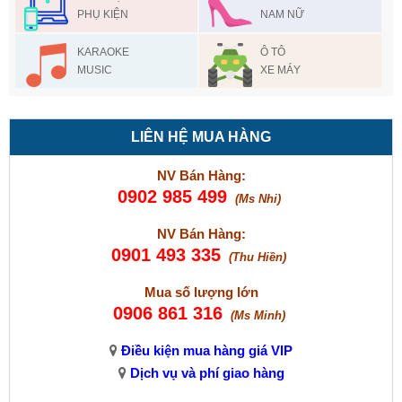
PHỤ KIỆN
NAM NỮ
KARAOKE
Ô TÔ
MUSIC
XE MÁY
LIÊN HỆ MUA HÀNG
NV Bán Hàng:
0902 985 499
(Ms Nhi)
NV Bán Hàng:
0901 493 335
(Thu Hiền)
Mua số lượng lớn
0906 861 316
(Ms Minh)
Điều kiện mua hàng giá VIP
Dịch vụ và phí giao hàng