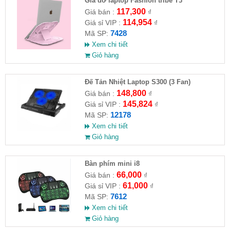
Giá đỡ laptop Fashion tribe T3
117,300
Giá bán :
₫
114,954
Giá sỉ VIP :
₫
7428
Mã SP:
Xem chi tiết
Giỏ hàng
Đế Tản Nhiệt Laptop S300 (3 Fan)
148,800
Giá bán :
₫
145,824
Giá sỉ VIP :
₫
12178
Mã SP:
Xem chi tiết
Giỏ hàng
Bàn phím mini i8
66,000
Giá bán :
₫
61,000
Giá sỉ VIP :
₫
7612
Mã SP:
Xem chi tiết
Giỏ hàng