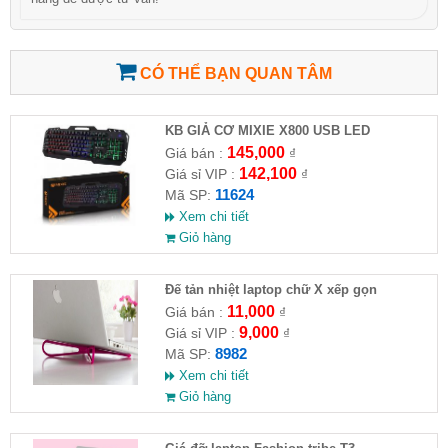
CÓ THỂ BẠN QUAN TÂM
KB GIẢ CƠ MIXIE X800 USB LED
145,000
Giá bán :
₫
142,100
Giá sỉ VIP :
₫
11624
Mã SP:
Xem chi tiết
Giỏ hàng
Đế tản nhiệt laptop chữ X xếp gọn
11,000
Giá bán :
₫
9,000
Giá sỉ VIP :
₫
8982
Mã SP:
Xem chi tiết
Giỏ hàng