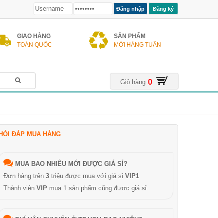
Đăng ký
GIAO HÀNG
SẢN PHẨM
TOÀN QUỐC
MỚI HÀNG TUẦN
0
Giỏ hàng
HỎI ĐÁP MUA HÀNG
MUA BAO NHIÊU MỚI ĐƯỢC GIÁ SỈ?
Đơn hàng trên
3
triệu được mua với giá sỉ
VIP1
Thành viên
VIP
mua 1 sản phẩm cũng được giá sỉ