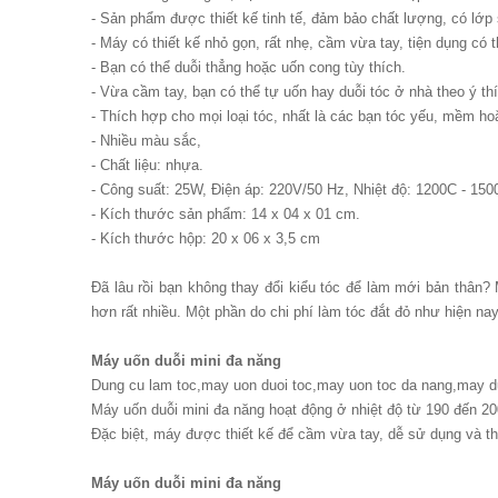
- Sản phẩm được thiết kế tinh tế, đảm bảo chất lượng, có lớp 
- Máy có thiết kế nhỏ gọn, rất nhẹ, cầm vừa tay, tiện dụng có 
- Bạn có thể duỗi thẳng hoặc uốn cong tùy thích.
- Vừa cầm tay, bạn có thể tự uốn hay duỗi tóc ở nhà theo ý t
- Thích hợp cho mọi loại tóc, nhất là các bạn tóc yếu, mềm h
- Nhiều màu sắc,
- Chất liệu: nhựa.
- Công suất: 25W, Điện áp: 220V/50 Hz, Nhiệt độ: 1200C - 150
- Kích thước sản phẩm: 14 x 04 x 01 cm.
- Kích thước hộp: 20 x 06 x 3,5 cm
Đã lâu rồi bạn không thay đổi kiểu tóc để làm mới bản thân? 
hơn rất nhiều. Một phần do chi phí làm tóc đắt đỏ như hiện na
Máy uốn duỗi mini đa năng
Dung cu lam toc,may uon duoi toc,may uon toc da nang,may d
Máy uốn duỗi mini đa năng hoạt động ở nhiệt độ từ 190 đến 2
Đặc biệt, máy được thiết kế để cầm vừa tay, dễ sử dụng và t
Máy uốn duỗi mini đa năng