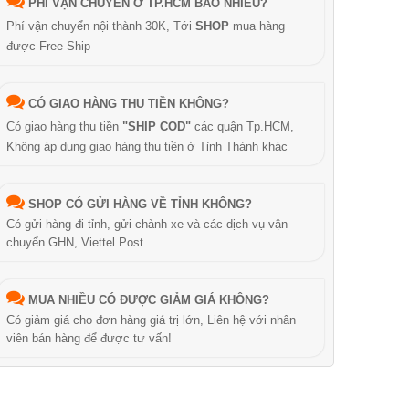
PHÍ VẬN CHUYỂN Ở TP.HCM BAO NHIÊU?
Phí vận chuyển nội thành 30K, Tới
SHOP
mua hàng
được Free Ship
CÓ GIAO HÀNG THU TIỀN KHÔNG?
Có giao hàng thu tiền
"SHIP COD"
các quận Tp.HCM,
Không áp dụng giao hàng thu tiền ở Tỉnh Thành khác
SHOP CÓ GỬI HÀNG VỀ TỈNH KHÔNG?
Có gửi hàng đi tỉnh, gửi chành xe và các dịch vụ vận
chuyển GHN, Viettel Post…
MUA NHIỀU CÓ ĐƯỢC GIẢM GIÁ KHÔNG?
Có giảm giá cho đơn hàng giá trị lớn, Liên hệ với nhân
viên bán hàng để được tư vấn!