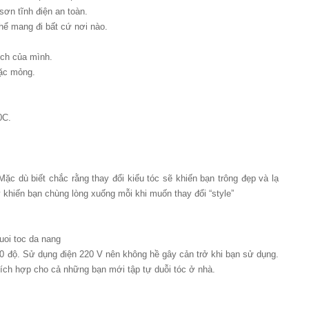
sơn tĩnh điện an toàn.
thể mang đi bất cứ nơi nào.
hích của mình.
oặc mỏng.
0C.
Mặc dù biết chắc rằng thay đổi kiểu tóc sẽ khiến bạn trông đẹp và lạ
y khiến bạn chùng lòng xuống mỗi khi muốn thay đổi “style”
uoi toc da nang
00 độ. Sử dụng điện 220 V nên không hề gây cản trở khi bạn sử dụng.
hích hợp cho cả những bạn mới tập tự duỗi tóc ở nhà.