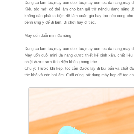
Dung cu lam toc,may uon duoi toc,may uon toc da nang,may d
Kiểu tóc mới có thể làm cho bạn gái trở nêndịu dàng năng đ
không cần phải ra tiệm để làm xoăn giả hay tạo nếp cong cho
bềnh ưng ý để đi làm, đi chơi hay đi tiệc.
Máy uốn duỗi mini đa năng
Dung cu lam toc,may uon duoi toc,may uon toc da nang,may d
Máy uốn duỗi mini đa năng được thiết kế xinh xắn, chất liệu
nhiệt được sơn tĩnh điện không bong tróc.
Chú ý: Trước khi kẹp, tóc cần được lấy đi bụi bẩn và chất đầ
tóc khô và còn hơi ẩm. Cuối cùng, sử dụng máy kẹp để tạo c