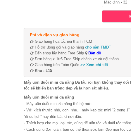
Phí và dịch vụ giao hàng
Giao hàng hoả tốc nội thành HCM
Hỗ trợ đóng gói và giao hàng
cho sàn TMDT
Đến shop lấy hàng Free Ship
Bản đồ
Đơn hàng > 1tr5 Free Ship chành xe và nội thành
Giao hàng trên Toàn Quốc
>> Xem chi tiết
Kho : L15 -
Máy uốn duỗi mini đa năng Đã lâu rồi bạn không thay đổi 
tóc sẽ khiến bạn trông đẹp và lạ hơn rất nhiều.
Máy uốn duỗi mini đa năng
- Máy uốn duỗi mini đa năng thế hệ mới:
- Với kích thước nhỏ, gọn, nhẹ… máy kẹp tóc mini “2 trong 1” 
“đi du lịch” hay đến bất kì nơi đâu.
- Thích hợp cho mọi loại tóc, dùng để uốn tóc và duỗi tóc thẳ
- Cách dùng đơn giản, bạn có thể thỏa sức làm đẹp mái tóc củ