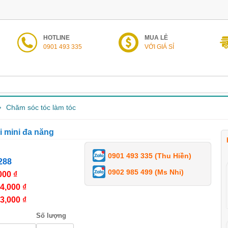
HOTLINE
MUA LẺ
0901 493 335
VỚI GIÁ SỈ
Chăm sóc tóc làm tóc
 mini đa năng
0901 493 335 (Thu Hiền)
288
0902 985 499 (Ms Nhi)
000 ₫
4,000 ₫
3,000 ₫
Số lượng