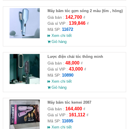
Máy bấm tóc gợn sóng 2 màu (tím , hồng)
142,700
Giá bán :
₫
139,846
Giá sỉ VIP :
₫
11672
Mã SP:
Xem chi tiết
Giỏ hàng
Lược điện chải tóc thông minh
48,000
Giá bán :
₫
43,000
Giá sỉ VIP :
₫
10890
Mã SP:
Xem chi tiết
Giỏ hàng
Máy bấm tóc kemei 2087
164,400
Giá bán :
₫
161,112
Giá sỉ VIP :
₫
11695
Mã SP:
Xem chi tiết