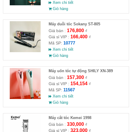
Xem chi tiết
Giỏ hàng
Máy duỗi tóc Sokany ST-805
176,800
Giá bán :
₫
166,400
Giá sỉ VIP :
₫
10777
Mã SP:
Xem chi tiết
Giỏ hàng
Máy uốn tóc tự động SHILY XN-389
157,300
Giá bán :
₫
154,154
Giá sỉ VIP :
₫
11567
Mã SP:
Xem chi tiết
Giỏ hàng
Máy cắt tóc Kemei 1998
330,000
Giá bán :
₫
323,000
Giá sỉ VIP :
₫