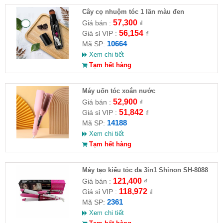
Cây cọ nhuộm tóc 1 lần màu đen
57,300
Giá bán :
₫
56,154
Giá sỉ VIP :
₫
10664
Mã SP:
Xem chi tiết
Tạm hết hàng
Máy uốn tóc xoắn nước
52,900
Giá bán :
₫
51,842
Giá sỉ VIP :
₫
14188
Mã SP:
Xem chi tiết
Tạm hết hàng
Máy tạo kiểu tóc đa 3in1 Shinon SH-8088
121,400
Giá bán :
₫
118,972
Giá sỉ VIP :
₫
2361
Mã SP:
Xem chi tiết