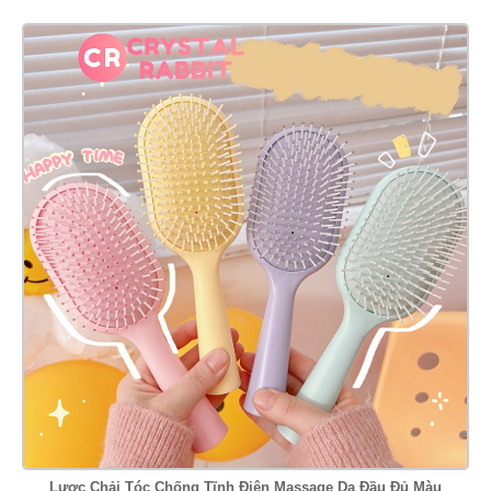
Lược Chải Tóc Chống Tĩnh Điện Massage Da Đầu Đủ Màu