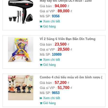
Máy sấy tóc Deliya DLY-8018 - 2200
94,000
Giá bán :
₫
89,000
Giá sỉ VIP :
₫
9356
Mã SP:
Xem chi tiết
Giỏ hàng
VỈ 2 Súng 6 Viên Đạn Bắn Dín Tường
23,500
Giá bán :
₫
20,500
Giá sỉ VIP :
₫
10989
Mã SP:
Xem chi tiết
Giỏ hàng
Combo 4 chú tiểu múa võ ôm bình rượu (
HĐ )
57,200
Giá bán :
₫
51,700
Giá sỉ VIP :
₫
9653
Mã SP:
Xem chi tiết
Giỏ hàng