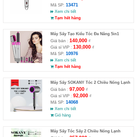
13471
Mã SP:
Xem chi tiết
Tạm hết hàng
Máy Sấy Tạo Kiểu Tóc Đa Năng 5in1
140,000
Giá bán :
₫
130,000
Giá sỉ VIP :
₫
10976
Mã SP:
Xem chi tiết
Tạm hết hàng
Máy Sấy SOKANY Tóc 2 Chiều Nóng Lạnh
800W SKN-14068
97,000
Giá bán :
₫
92,000
Giá sỉ VIP :
₫
14068
Mã SP:
Xem chi tiết
Giỏ hàng
Máy Sấy Tóc Sấy 2 Chiều Nóng Lạnh