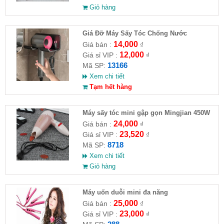
Giỏ hàng
Giá Đỡ Máy Sấy Tóc Chống Nước
14,000
Giá bán :
₫
12,000
Giá sỉ VIP :
₫
13166
Mã SP:
Xem chi tiết
Tạm hết hàng
Máy sấy tóc mini gập gọn Mingjian 450W
24,000
Giá bán :
₫
23,520
Giá sỉ VIP :
₫
8718
Mã SP:
Xem chi tiết
Giỏ hàng
Máy uốn duỗi mini đa năng
25,000
Giá bán :
₫
23,000
Giá sỉ VIP :
₫