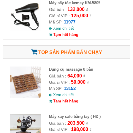
Máy sấy tóc kemey KM-5805
132,000
Giá bán :
₫
125,000
Giá sỉ VIP :
₫
11977
Mã SP:
Xem chi tiết
Tạm hết hàng
TOP SẢN PHẨM BÁN CHẠY
Dụng cụ massage 8 bàn
64,000
Giá bán :
₫
59,000
Giá sỉ VIP :
₫
13152
Mã SP:
Xem chi tiết
Tạm hết hàng
Máy xay cafe bằng tay ( HĐ )
203,500
Giá bán :
₫
198,000
Giá sỉ VIP :
₫