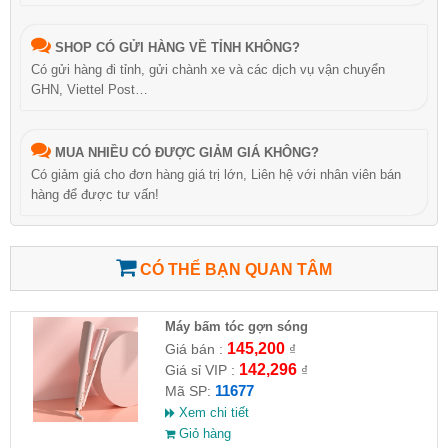
SHOP CÓ GỬI HÀNG VỀ TỈNH KHÔNG?
Có gửi hàng đi tỉnh, gửi chành xe và các dịch vụ vận chuyển
GHN, Viettel Post…
MUA NHIỀU CÓ ĐƯỢC GIẢM GIÁ KHÔNG?
Có giảm giá cho đơn hàng giá trị lớn, Liên hệ với nhân viên bán
hàng để được tư vấn!
CÓ THỂ BẠN QUAN TÂM
Máy bấm tóc gợn sóng
145,200
Giá bán :
₫
142,296
Giá sỉ VIP :
₫
11677
Mã SP:
Xem chi tiết
Giỏ hàng