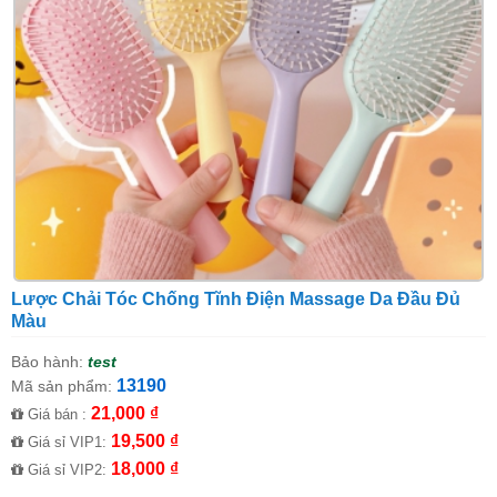
Lược Chải Tóc Chống Tĩnh Điện Massage Da Đầu Đủ
Màu
Bảo hành:
test
13190
Mã sản phẩm:
21,000 ₫
Giá bán :
19,500 ₫
Giá sỉ VIP1:
18,000 ₫
Giá sỉ VIP2: