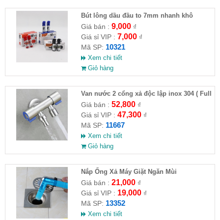
Bút lông dầu đầu to 7mm nhanh khô
9,000
Giá bán :
₫
7,000
Giá sỉ VIP :
₫
10321
Mã SP:
Xem chi tiết
Giỏ hàng
Van nước 2 cổng xả độc lập inox 304 ( Full
VAT )
52,800
Giá bán :
₫
47,300
Giá sỉ VIP :
₫
11667
Mã SP:
Xem chi tiết
Giỏ hàng
Nắp Ống Xả Máy Giặt Ngăn Mùi
21,000
Giá bán :
₫
19,000
Giá sỉ VIP :
₫
13352
Mã SP:
Xem chi tiết