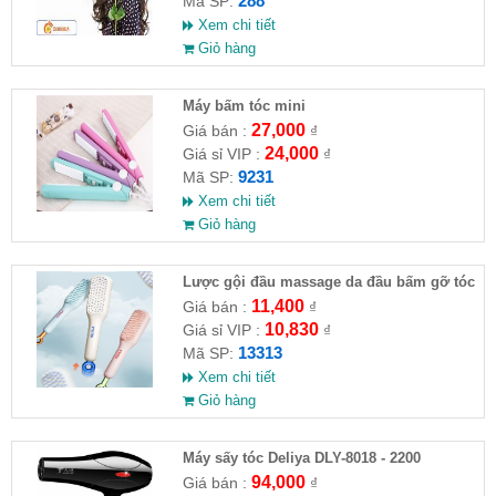
288
Mã SP:
Xem chi tiết
Giỏ hàng
Máy bấm tóc mini
27,000
Giá bán :
₫
24,000
Giá sỉ VIP :
₫
9231
Mã SP:
Xem chi tiết
Giỏ hàng
Lược gội đầu massage da đầu bấm gỡ tóc
11,400
Giá bán :
₫
10,830
Giá sỉ VIP :
₫
13313
Mã SP:
Xem chi tiết
Giỏ hàng
Máy sấy tóc Deliya DLY-8018 - 2200
94,000
Giá bán :
₫