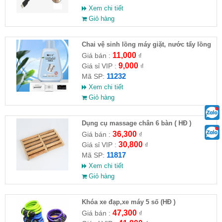
Xem chi tiết
Giỏ hàng
Chai vệ sinh lồng máy giặt, nước tẩy lồng
máy giặt CLEANING FLUID
11,000
Giá bán :
₫
9,000
Giá sỉ VIP :
₫
11232
Mã SP:
Xem chi tiết
Giỏ hàng
Dụng cụ massage chân 6 bàn ( HĐ )
36,300
Giá bán :
₫
30,800
Giá sỉ VIP :
₫
11817
Mã SP:
Xem chi tiết
Giỏ hàng
Khóa xe đạp,xe máy 5 số (HĐ )
47,300
Giá bán :
₫