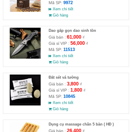
9972
Mã SP:
Xem chi tiết
Giỏ hàng
Dao gấp gọn dao sinh tồn
61,000
Giá bán :
₫
56,000
Giá sỉ VIP :
₫
11513
Mã SP:
Xem chi tiết
Giỏ hàng
Đất sét vá tường
3,800
Giá bán :
₫
1,800
Giá sỉ VIP :
₫
10845
Mã SP:
Xem chi tiết
Giỏ hàng
Dụng cụ massage chân 5 bàn ( HĐ )
26,400
Giá bán :
₫