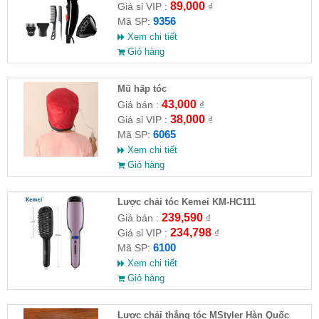
89,000
Giá sỉ VIP :
₫
9356
Mã SP:
Xem chi tiết
Giỏ hàng
Mũ hấp tóc
43,000
Giá bán :
₫
38,000
Giá sỉ VIP :
₫
6065
Mã SP:
Xem chi tiết
Giỏ hàng
Lược chải tóc Kemei KM-HC111
239,590
Giá bán :
₫
234,798
Giá sỉ VIP :
₫
6100
Mã SP:
Xem chi tiết
Giỏ hàng
Lược chải thẳng tóc MStyler Hàn Quốc