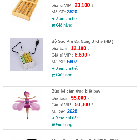
23,100
Giá sỉ VIP :
₫
3520
Mã SP:
Xem chi tiết
Giỏ hàng
Bộ Sạc Pin Đa Năng 3 Khe (HĐ )
12,100
Giá bán :
₫
8,800
Giá sỉ VIP :
₫
5607
Mã SP:
Xem chi tiết
Giỏ hàng
​Búp bê cảm ứng biết bay
55,000
Giá bán :
₫
50,000
Giá sỉ VIP :
₫
2628
Mã SP:
Xem chi tiết
Giỏ hàng