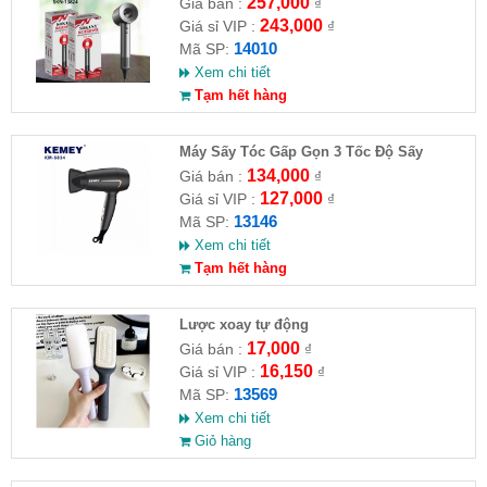
SOKANY SKN-14010
257,000
Giá bán :
₫
243,000
Giá sỉ VIP :
₫
14010
Mã SP:
Xem chi tiết
Tạm hết hàng
Máy Sấy Tóc Gấp Gọn 3 Tốc Độ Sấy
Kemey KM 6834
134,000
Giá bán :
₫
127,000
Giá sỉ VIP :
₫
13146
Mã SP:
Xem chi tiết
Tạm hết hàng
Lược xoay tự động
17,000
Giá bán :
₫
16,150
Giá sỉ VIP :
₫
13569
Mã SP:
Xem chi tiết
Giỏ hàng