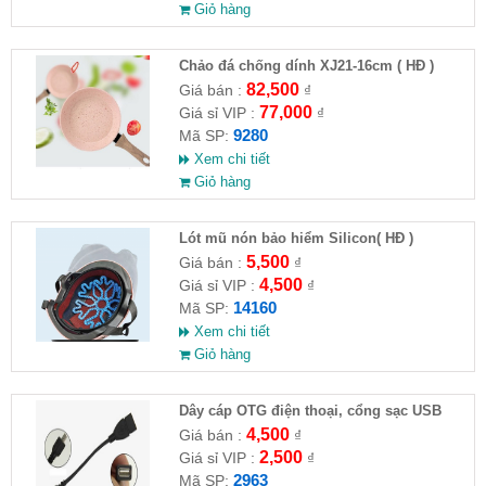
Giỏ hàng
Chảo đá chống dính XJ21-16cm ( HĐ )
82,500
Giá bán :
₫
77,000
Giá sỉ VIP :
₫
9280
Mã SP:
Xem chi tiết
Giỏ hàng
Lót mũ nón bảo hiểm Silicon( HĐ )
5,500
Giá bán :
₫
4,500
Giá sỉ VIP :
₫
14160
Mã SP:
Xem chi tiết
Giỏ hàng
Dây cáp OTG điện thoại, cổng sạc USB
4,500
Giá bán :
₫
2,500
Giá sỉ VIP :
₫
2963
Mã SP: