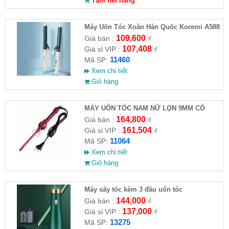
Tạm hết hàng
Máy Uốn Tóc Xoăn Hàn Quốc Koremi A588
109,600
Giá bán :
₫
107,408
Giá sỉ VIP :
₫
11460
Mã SP:
Xem chi tiết
Giỏ hàng
MÁY UỐN TÓC NAM NỮ LỌN 9MM CÓ
CHỈNH NHIỆT KEMEI - 1023
164,800
Giá bán :
₫
161,504
Giá sỉ VIP :
₫
11064
Mã SP:
Xem chi tiết
Giỏ hàng
Máy sấy tóc kèm 3 đầu uổn tóc
144,000
Giá bán :
₫
137,000
Giá sỉ VIP :
₫
13275
Mã SP: