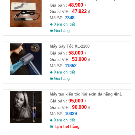
48,900
Giá bán :
₫
47,922
Giá sỉ VIP :
₫
7348
Mã SP:
Xem chi tiết
Giỏ hàng
Máy Sấy Tóc XL-2200
58,000
Giá bán :
₫
53,000
Giá sỉ VIP :
₫
11852
Mã SP:
Xem chi tiết
Giỏ hàng
Máy tạo kiểu tóc Kailexin đa năng 4in1
95,000
Giá bán :
₫
90,000
Giá sỉ VIP :
₫
10329
Mã SP:
Xem chi tiết
Tạm hết hàng