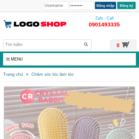
Đăng ký
Zalo - Call
0901493335
0
MENU
Trang chủ
Chăm sóc tóc làm tóc