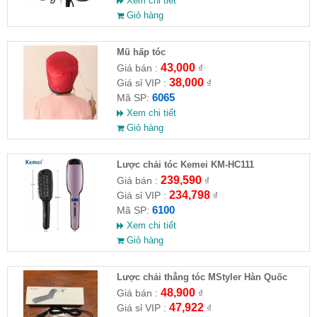
Xem chi tiết
Giỏ hàng
Mũ hấp tóc
43,000
Giá bán :
₫
38,000
Giá sỉ VIP :
₫
6065
Mã SP:
Xem chi tiết
Giỏ hàng
Lược chải tóc Kemei KM-HC111
239,590
Giá bán :
₫
234,798
Giá sỉ VIP :
₫
6100
Mã SP:
Xem chi tiết
Giỏ hàng
Lược chải thẳng tóc MStyler Hàn Quốc
48,900
Giá bán :
₫
47,922
Giá sỉ VIP :
₫