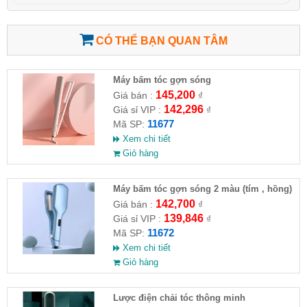
CÓ THỂ BẠN QUAN TÂM
Máy bấm tóc gợn sóng
145,200
Giá bán :
₫
142,296
Giá sỉ VIP :
₫
11677
Mã SP:
Xem chi tiết
Giỏ hàng
Máy bấm tóc gợn sóng 2 màu (tím , hồng)
142,700
Giá bán :
₫
139,846
Giá sỉ VIP :
₫
11672
Mã SP:
Xem chi tiết
Giỏ hàng
Lược điện chải tóc thông minh