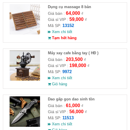
Dụng cụ massage 8 bàn
64,000
Giá bán :
₫
59,000
Giá sỉ VIP :
₫
13152
Mã SP:
Xem chi tiết
Tạm hết hàng
Máy xay cafe bằng tay ( HĐ )
203,500
Giá bán :
₫
198,000
Giá sỉ VIP :
₫
9972
Mã SP:
Xem chi tiết
Giỏ hàng
Dao gấp gọn dao sinh tồn
61,000
Giá bán :
₫
56,000
Giá sỉ VIP :
₫
11513
Mã SP:
Xem chi tiết