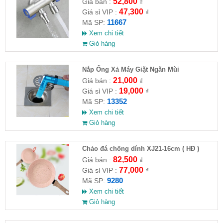
VAT )
52,800
Giá bán :
₫
47,300
Giá sỉ VIP :
₫
11667
Mã SP:
Xem chi tiết
Giỏ hàng
Nắp Ống Xả Máy Giặt Ngăn Mùi
21,000
Giá bán :
₫
19,000
Giá sỉ VIP :
₫
13352
Mã SP:
Xem chi tiết
Giỏ hàng
Chảo đá chống dính XJ21-16cm ( HĐ )
82,500
Giá bán :
₫
77,000
Giá sỉ VIP :
₫
9280
Mã SP:
Xem chi tiết
Giỏ hàng