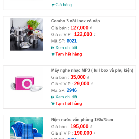
Giỏ hàng
Combo 3 nồi inox có nắp
127,000
Giá bán :
₫
122,000
Giá sỉ VIP :
₫
6021
Mã SP:
Xem chi tiết
Tạm hết hàng
Máy nghe nhạc MP3 ( full box và phụ kiện)
35,000
Giá bán :
₫
29,000
Giá sỉ VIP :
₫
2946
Mã SP:
Xem chi tiết
Tạm hết hàng
Nệm nước văn phòng 190x75cm
195,000
Giá bán :
₫
190,000
Giá sỉ VIP :
₫