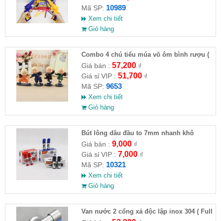
10989
Mã SP:
Xem chi tiết
Giỏ hàng
Combo 4 chú tiểu múa võ ôm bình rượu (
HĐ )
57,200
Giá bán :
₫
51,700
Giá sỉ VIP :
₫
9653
Mã SP:
Xem chi tiết
Giỏ hàng
Bút lông dầu đầu to 7mm nhanh khô
9,000
Giá bán :
₫
7,000
Giá sỉ VIP :
₫
10321
Mã SP:
Xem chi tiết
Giỏ hàng
Van nước 2 cổng xả độc lập inox 304 ( Full