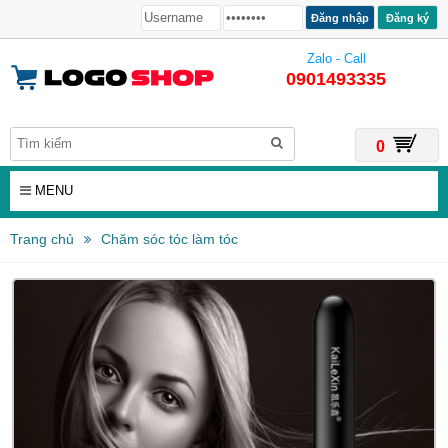
Đăng ký
Zalo - Call
0901493335
0
MENU
Trang chủ
Chăm sóc tóc làm tóc