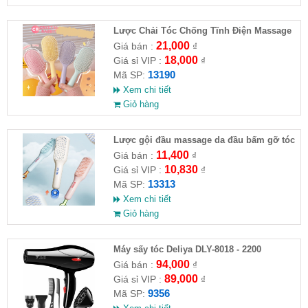
Lược Chải Tóc Chống Tĩnh Điện Massage
Da Đầu Đủ Màu
21,000
Giá bán :
₫
18,000
Giá sỉ VIP :
₫
13190
Mã SP:
Xem chi tiết
Giỏ hàng
Lược gội đầu massage da đầu bấm gỡ tóc
11,400
Giá bán :
₫
10,830
Giá sỉ VIP :
₫
13313
Mã SP:
Xem chi tiết
Giỏ hàng
Máy sấy tóc Deliya DLY-8018 - 2200
94,000
Giá bán :
₫
89,000
Giá sỉ VIP :
₫
9356
Mã SP: