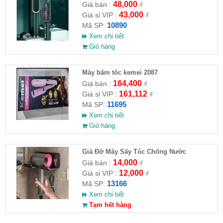
48,000
Giá bán :
₫
43,000
Giá sỉ VIP :
₫
10890
Mã SP:
Xem chi tiết
Giỏ hàng
Máy bấm tóc kemei 2087
164,400
Giá bán :
₫
161,112
Giá sỉ VIP :
₫
11695
Mã SP:
Xem chi tiết
Giỏ hàng
Giá Đỡ Máy Sấy Tóc Chống Nước
14,000
Giá bán :
₫
12,000
Giá sỉ VIP :
₫
13166
Mã SP:
Xem chi tiết
Tạm hết hàng