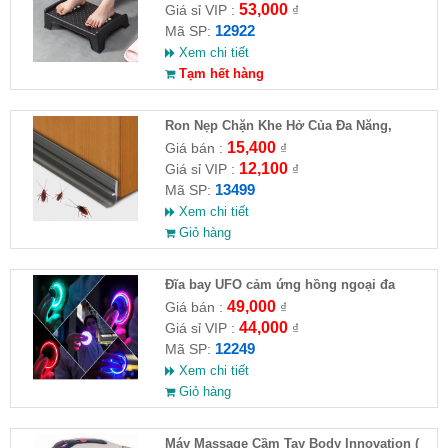
53,000
Giá sỉ VIP :
₫
12922
Mã SP:
Xem chi tiết
Tạm hết hàng
Ron Nẹp Chặn Khe Hở Của Đa Năng,
Chống Côn Trùng( HĐ )
15,400
Giá bán :
₫
12,100
Giá sỉ VIP :
₫
13499
Mã SP:
Xem chi tiết
Giỏ hàng
Đĩa bay UFO cảm ứng hồng ngoại đa
chiều tự động bay về
49,000
Giá bán :
₫
44,000
Giá sỉ VIP :
₫
12249
Mã SP:
Xem chi tiết
Giỏ hàng
Máy Massage Cầm Tay Body Innovation (