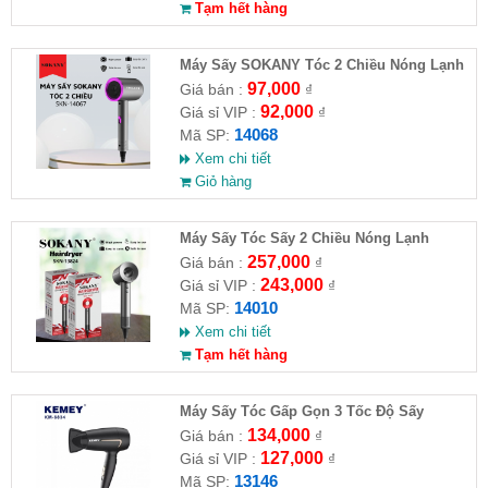
Tạm hết hàng
Máy Sấy SOKANY Tóc 2 Chiều Nóng Lạnh
800W SKN-14068
97,000
Giá bán :
₫
92,000
Giá sỉ VIP :
₫
14068
Mã SP:
Xem chi tiết
Giỏ hàng
Máy Sấy Tóc Sấy 2 Chiều Nóng Lạnh
SOKANY SKN-14010
257,000
Giá bán :
₫
243,000
Giá sỉ VIP :
₫
14010
Mã SP:
Xem chi tiết
Tạm hết hàng
Máy Sấy Tóc Gấp Gọn 3 Tốc Độ Sấy
Kemey KM 6834
134,000
Giá bán :
₫
127,000
Giá sỉ VIP :
₫
13146
Mã SP: