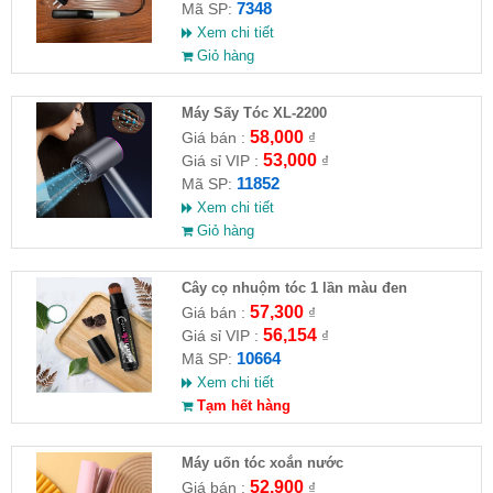
7348
Mã SP:
Xem chi tiết
Giỏ hàng
Máy Sấy Tóc XL-2200
58,000
Giá bán :
₫
53,000
Giá sỉ VIP :
₫
11852
Mã SP:
Xem chi tiết
Giỏ hàng
Cây cọ nhuộm tóc 1 lần màu đen
57,300
Giá bán :
₫
56,154
Giá sỉ VIP :
₫
10664
Mã SP:
Xem chi tiết
Tạm hết hàng
Máy uốn tóc xoắn nước
52,900
Giá bán :
₫