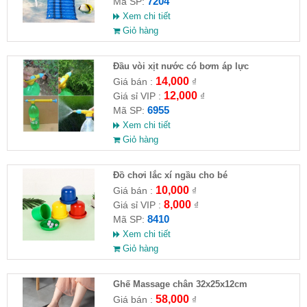
7204
Mã SP:
Xem chi tiết
Giỏ hàng
Đầu vòi xịt nước có bơm áp lực
14,000
Giá bán :
₫
12,000
Giá sỉ VIP :
₫
6955
Mã SP:
Xem chi tiết
Giỏ hàng
Đồ chơi lắc xí ngầu cho bé
10,000
Giá bán :
₫
8,000
Giá sỉ VIP :
₫
8410
Mã SP:
Xem chi tiết
Giỏ hàng
Ghế Massage chân 32x25x12cm
58,000
Giá bán :
₫