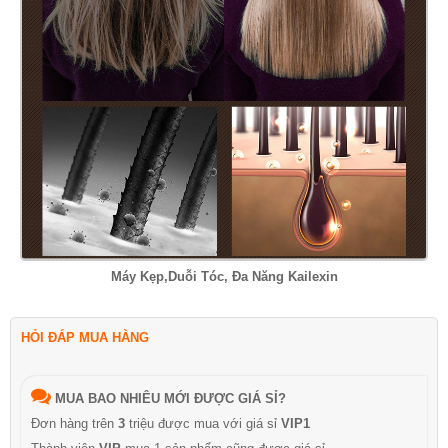
Máy Kẹp,Duỗi Tóc, Đa Năng Kailexin
HỎI ĐÁP MUA HÀNG
MUA BAO NHIÊU MỚI ĐƯỢC GIÁ SỈ?
Đơn hàng trên
3
triệu được mua với giá sỉ
VIP1