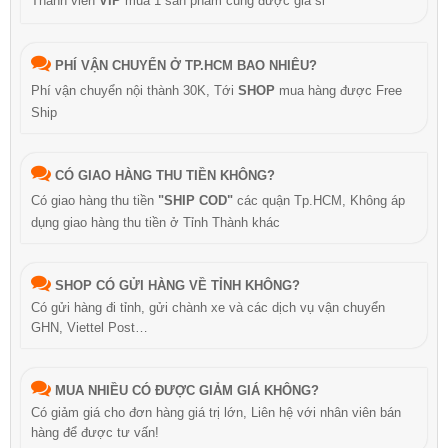
Thành viên
VIP
mua 1 sản phẩm cũng được giá sỉ
PHÍ VẬN CHUYỂN Ở TP.HCM BAO NHIÊU?
Phí vận chuyển nội thành 30K, Tới
SHOP
mua hàng được Free
Ship
CÓ GIAO HÀNG THU TIỀN KHÔNG?
Có giao hàng thu tiền
"SHIP COD"
các quận Tp.HCM, Không áp
dụng giao hàng thu tiền ở Tỉnh Thành khác
SHOP CÓ GỬI HÀNG VỀ TỈNH KHÔNG?
Có gửi hàng đi tỉnh, gửi chành xe và các dịch vụ vận chuyển
GHN, Viettel Post…
MUA NHIỀU CÓ ĐƯỢC GIẢM GIÁ KHÔNG?
Có giảm giá cho đơn hàng giá trị lớn, Liên hệ với nhân viên bán
hàng để được tư vấn!