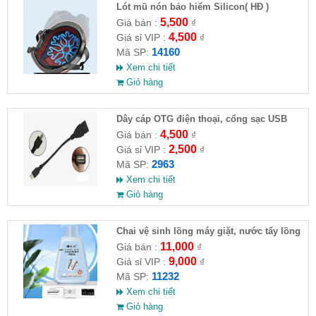
Lót mũ nón bảo hiểm Silicon( HĐ )
5,500
Giá bán :
₫
4,500
Giá sỉ VIP :
₫
14160
Mã SP:
Xem chi tiết
Giỏ hàng
Dây cáp OTG điện thoại, cổng sạc USB
4,500
Giá bán :
₫
2,500
Giá sỉ VIP :
₫
2963
Mã SP:
Xem chi tiết
Giỏ hàng
Chai vệ sinh lồng máy giặt, nước tẩy lồng
máy giặt CLEANING FLUID
11,000
Giá bán :
₫
9,000
Giá sỉ VIP :
₫
11232
Mã SP:
Xem chi tiết
Giỏ hàng