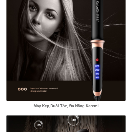
Máy Kẹp,Duỗi Tóc, Đa Năng Karemi