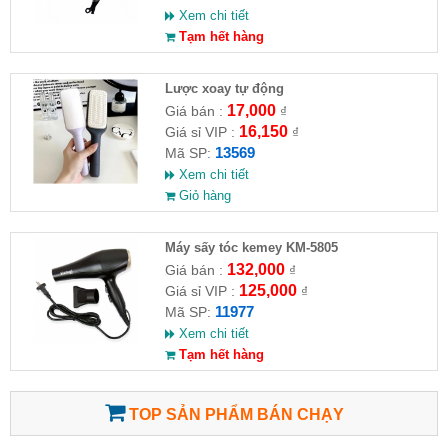
Xem chi tiết
Tạm hết hàng
Lược xoay tự động
17,000
Giá bán :
₫
16,150
Giá sỉ VIP :
₫
13569
Mã SP:
Xem chi tiết
Giỏ hàng
Máy sấy tóc kemey KM-5805
132,000
Giá bán :
₫
125,000
Giá sỉ VIP :
₫
11977
Mã SP:
Xem chi tiết
Tạm hết hàng
TOP SẢN PHẨM BÁN CHẠY