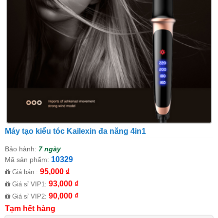
Máy tạo kiểu tóc Kailexin đa năng 4in1
Bảo hành:
7 ngày
10329
Mã sản phẩm:
95,000 ₫
Giá bán :
93,000 ₫
Giá sỉ VIP1:
90,000 ₫
Giá sỉ VIP2:
Tạm hết hàng