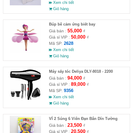
Xem chi tiết
Giỏ hàng
​Búp bê cảm ứng biết bay
55,000
Giá bán :
₫
50,000
Giá sỉ VIP :
₫
2628
Mã SP:
Xem chi tiết
Giỏ hàng
Máy sấy tóc Deliya DLY-8018 - 2200
94,000
Giá bán :
₫
89,000
Giá sỉ VIP :
₫
9356
Mã SP:
Xem chi tiết
Giỏ hàng
VỈ 2 Súng 6 Viên Đạn Bắn Dín Tường
23,500
Giá bán :
₫
20,500
Giá sỉ VIP :
₫