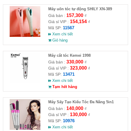
Máy uốn tóc tự động SHILY XN-389
157,300
Giá bán :
₫
154,154
Giá sỉ VIP :
₫
11567
Mã SP:
Xem chi tiết
Giỏ hàng
Máy cắt tóc Kemei 1998
330,000
Giá bán :
₫
323,000
Giá sỉ VIP :
₫
13471
Mã SP:
Xem chi tiết
Tạm hết hàng
Máy Sấy Tạo Kiểu Tóc Đa Năng 5in1
140,000
Giá bán :
₫
130,000
Giá sỉ VIP :
₫
10976
Mã SP:
Xem chi tiết