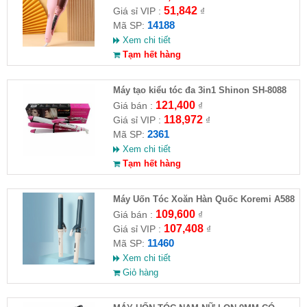
51,842
Giá sỉ VIP :
₫
14188
Mã SP:
Xem chi tiết
Tạm hết hàng
Máy tạo kiểu tóc đa 3in1 Shinon SH-8088
121,400
Giá bán :
₫
118,972
Giá sỉ VIP :
₫
2361
Mã SP:
Xem chi tiết
Tạm hết hàng
Máy Uốn Tóc Xoăn Hàn Quốc Koremi A588
109,600
Giá bán :
₫
107,408
Giá sỉ VIP :
₫
11460
Mã SP:
Xem chi tiết
Giỏ hàng