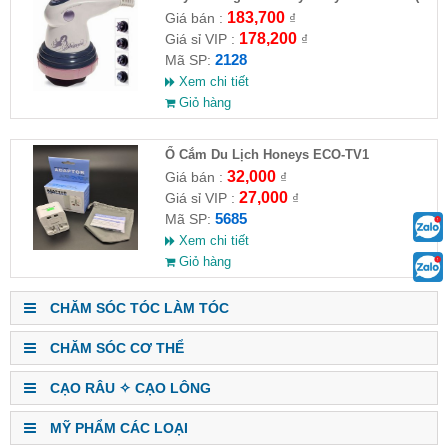
HĐ )
183,700
Giá bán :
₫
178,200
Giá sỉ VIP :
₫
2128
Mã SP:
Xem chi tiết
Giỏ hàng
Ổ Cắm Du Lịch Honeys ECO-TV1
32,000
Giá bán :
₫
27,000
Giá sỉ VIP :
₫
5685
Mã SP:
Xem chi tiết
Giỏ hàng
CHĂM SÓC TÓC LÀM TÓC
CHĂM SÓC CƠ THỂ
CẠO RÂU ✧ CẠO LÔNG
MỸ PHẨM CÁC LOẠI