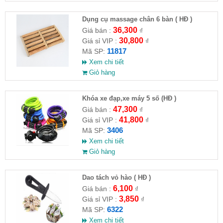
Dụng cụ massage chân 6 bàn ( HĐ )
36,300
Giá bán :
₫
30,800
Giá sỉ VIP :
₫
11817
Mã SP:
Xem chi tiết
Giỏ hàng
Khóa xe đạp,xe máy 5 số (HĐ )
47,300
Giá bán :
₫
41,800
Giá sỉ VIP :
₫
3406
Mã SP:
Xem chi tiết
Giỏ hàng
Dao tách vỏ hào ( HĐ )
6,100
Giá bán :
₫
3,850
Giá sỉ VIP :
₫
6322
Mã SP:
Xem chi tiết