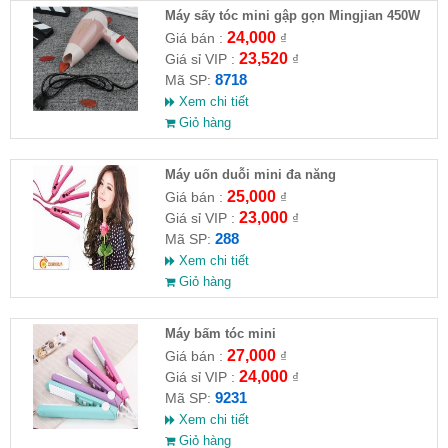
Máy sấy tóc mini gập gọn Mingjian 450W
24,000
Giá bán :
₫
23,520
Giá sỉ VIP :
₫
8718
Mã SP:
Xem chi tiết
Giỏ hàng
Máy uốn duỗi mini đa năng
25,000
Giá bán :
₫
23,000
Giá sỉ VIP :
₫
288
Mã SP:
Xem chi tiết
Giỏ hàng
Máy bấm tóc mini
27,000
Giá bán :
₫
24,000
Giá sỉ VIP :
₫
9231
Mã SP:
Xem chi tiết
Giỏ hàng