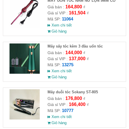
MÁY UỐN TÓC NAM NỮ LỌN 9MM CÓ
CHỈNH NHIỆT KEMEI - 1023
164,800
Giá bán :
₫
161,504
Giá sỉ VIP :
₫
11064
Mã SP:
Xem chi tiết
Giỏ hàng
Máy sấy tóc kèm 3 đầu uổn tóc
144,000
Giá bán :
₫
137,000
Giá sỉ VIP :
₫
13275
Mã SP:
Xem chi tiết
Giỏ hàng
Máy duỗi tóc Sokany ST-805
176,800
Giá bán :
₫
166,400
Giá sỉ VIP :
₫
10777
Mã SP:
Xem chi tiết
Giỏ hàng