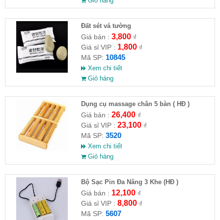
Giỏ hàng
Đất sét vá tường
3,800
Giá bán :
₫
1,800
Giá sỉ VIP :
₫
10845
Mã SP:
Xem chi tiết
Giỏ hàng
Dụng cụ massage chân 5 bàn ( HĐ )
26,400
Giá bán :
₫
23,100
Giá sỉ VIP :
₫
3520
Mã SP:
Xem chi tiết
Giỏ hàng
Bộ Sạc Pin Đa Năng 3 Khe (HĐ )
12,100
Giá bán :
₫
8,800
Giá sỉ VIP :
₫
5607
Mã SP: