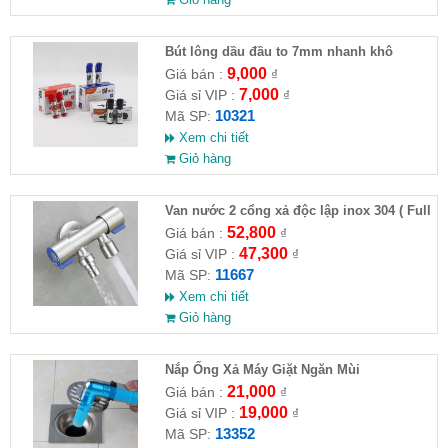
Bút lông dầu đầu to 7mm nhanh khô
9,000
Giá bán :
₫
7,000
Giá sỉ VIP :
₫
10321
Mã SP:
Xem chi tiết
Giỏ hàng
Van nước 2 cổng xả độc lập inox 304 ( Full
VAT )
52,800
Giá bán :
₫
47,300
Giá sỉ VIP :
₫
11667
Mã SP:
Xem chi tiết
Giỏ hàng
Nắp Ống Xả Máy Giặt Ngăn Mùi
21,000
Giá bán :
₫
19,000
Giá sỉ VIP :
₫
13352
Mã SP: