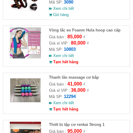
3090
Mã SP:
Xem chi tiết
Giỏ hàng
Vòng lắc eo Foanm Hula hoop cao cấp
85,000
Giá bán :
₫
80,000
Giá sỉ VIP :
₫
10803
Mã SP:
Xem chi tiết
Tạm hết hàng
Thanh lăn massage cơ bắp
41,000
Giá bán :
₫
36,000
Giá sỉ VIP :
₫
12294
Mã SP:
Xem chi tiết
Tạm hết hàng
Thiết bị tập cơ renkai 5trong 1
95,000
Giá bán :
₫