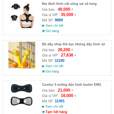
Đai định hình cột sống vai và lưng
40,000
Giá bán :
₫
35,000
Giá sỉ VIP :
₫
9889
Mã SP:
Xem chi tiết
Giỏ hàng
Bộ dây nhảy thể dục không dây hình vịt
28,200
Giá bán :
₫
27,636
Giá sỉ VIP :
₫
11190
Mã SP:
Xem chi tiết
Giỏ hàng
Combo 5 miếng dán hình bướm EMS
21,000
Giá bán :
₫
16,000
Giá sỉ VIP :
₫
11491
Mã SP:
Xem chi tiết
Tạm hết hàng