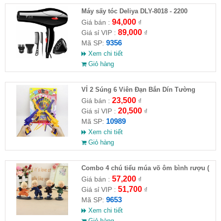
Máy sấy tóc Deliya DLY-8018 - 2200
94,000
Giá bán :
₫
89,000
Giá sỉ VIP :
₫
9356
Mã SP:
Xem chi tiết
Giỏ hàng
VỈ 2 Súng 6 Viên Đạn Bắn Dín Tường
23,500
Giá bán :
₫
20,500
Giá sỉ VIP :
₫
10989
Mã SP:
Xem chi tiết
Giỏ hàng
Combo 4 chú tiểu múa võ ôm bình rượu (
HĐ )
57,200
Giá bán :
₫
51,700
Giá sỉ VIP :
₫
9653
Mã SP:
Xem chi tiết
Giỏ hàng