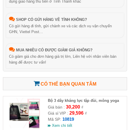
dụng giao hàng thu tiền ở Tỉnh Thành khác
SHOP CÓ GỬI HÀNG VỀ TỈNH KHÔNG?
Có gửi hàng đi tỉnh, gửi chành xe và các dịch vụ vận chuyển
GHN, Viettel Post…
MUA NHIỀU CÓ ĐƯỢC GIẢM GIÁ KHÔNG?
Có giảm giá cho đơn hàng giá trị lớn, Liên hệ với nhân viên bán
hàng để được tư vấn!
CÓ THỂ BẠN QUAN TÂM
Bộ 3 dây kháng lực tập đùi, mông yoga
30,200
Giá bán :
₫
29,596
Giá sỉ VIP :
₫
10819
Mã SP:
Xem chi tiết