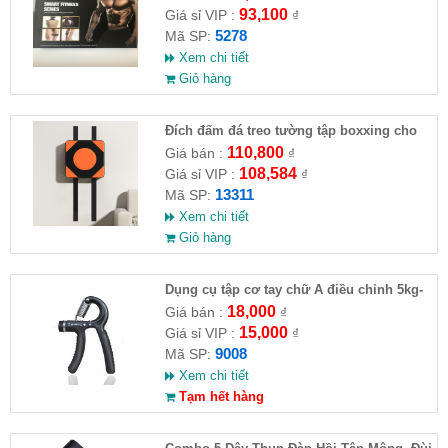
93,100
Giá sỉ VIP :
₫
5278
Mã SP:
Xem chi tiết
Giỏ hàng
Đích đấm đá treo tường tập boxxing cho
người lớn và trẻ em
110,800
Giá bán :
₫
108,584
Giá sỉ VIP :
₫
13311
Mã SP:
Xem chi tiết
Giỏ hàng
Dụng cụ tập cơ tay chữ A điều chỉnh 5kg-
60kg
18,000
Giá bán :
₫
15,000
Giá sỉ VIP :
₫
9008
Mã SP:
Xem chi tiết
Tạm hết hàng