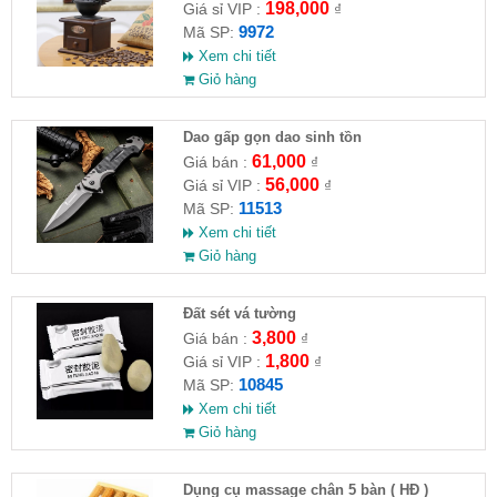
198,000
Giá sỉ VIP :
₫
9972
Mã SP:
Xem chi tiết
Giỏ hàng
Dao gấp gọn dao sinh tồn
61,000
Giá bán :
₫
56,000
Giá sỉ VIP :
₫
11513
Mã SP:
Xem chi tiết
Giỏ hàng
Đất sét vá tường
3,800
Giá bán :
₫
1,800
Giá sỉ VIP :
₫
10845
Mã SP:
Xem chi tiết
Giỏ hàng
Dụng cụ massage chân 5 bàn ( HĐ )