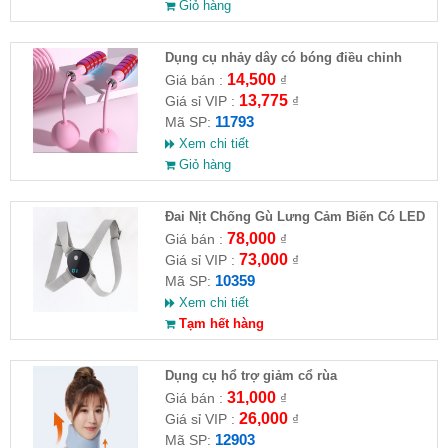
Giỏ hàng
Dụng cụ nhảy dây có bóng điều chỉnh
14,500
Giá bán :
₫
13,775
Giá sỉ VIP :
₫
11793
Mã SP:
Xem chi tiết
Giỏ hàng
Đai Nịt Chống Gù Lưng Cảm Biến Có LED
J-3000
78,000
Giá bán :
₫
73,000
Giá sỉ VIP :
₫
10359
Mã SP:
Xem chi tiết
Tạm hết hàng
Dụng cụ hổ trợ giảm cổ rùa
31,000
Giá bán :
₫
26,000
Giá sỉ VIP :
₫
12903
Mã SP: