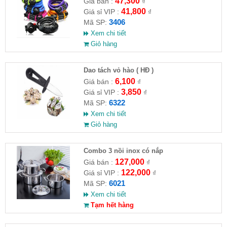
47,300
Giá bán :
₫
41,800
Giá sỉ VIP :
₫
3406
Mã SP:
Xem chi tiết
Giỏ hàng
Dao tách vỏ hào ( HĐ )
6,100
Giá bán :
₫
3,850
Giá sỉ VIP :
₫
6322
Mã SP:
Xem chi tiết
Giỏ hàng
Combo 3 nồi inox có nắp
127,000
Giá bán :
₫
122,000
Giá sỉ VIP :
₫
6021
Mã SP:
Xem chi tiết
Tạm hết hàng