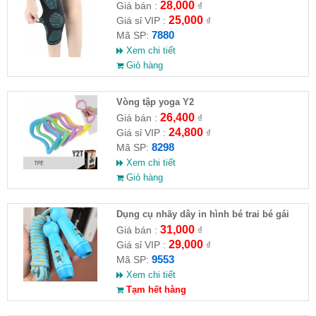
28,000
Giá bán :
₫
25,000
Giá sỉ VIP :
₫
7880
Mã SP:
Xem chi tiết
Giỏ hàng
Vòng tập yoga Y2
26,400
Giá bán :
₫
24,800
Giá sỉ VIP :
₫
8298
Mã SP:
Xem chi tiết
Giỏ hàng
Dụng cụ nhãy dây in hình bé trai bé gái
31,000
Giá bán :
₫
29,000
Giá sỉ VIP :
₫
9553
Mã SP:
Xem chi tiết
Tạm hết hàng