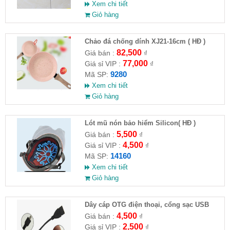
Xem chi tiết
Giỏ hàng
Chảo đá chống dính XJ21-16cm ( HĐ )
82,500
Giá bán :
₫
77,000
Giá sỉ VIP :
₫
9280
Mã SP:
Xem chi tiết
Giỏ hàng
Lót mũ nón bảo hiểm Silicon( HĐ )
5,500
Giá bán :
₫
4,500
Giá sỉ VIP :
₫
14160
Mã SP:
Xem chi tiết
Giỏ hàng
Dây cáp OTG điện thoại, cổng sạc USB
4,500
Giá bán :
₫
2,500
Giá sỉ VIP :
₫