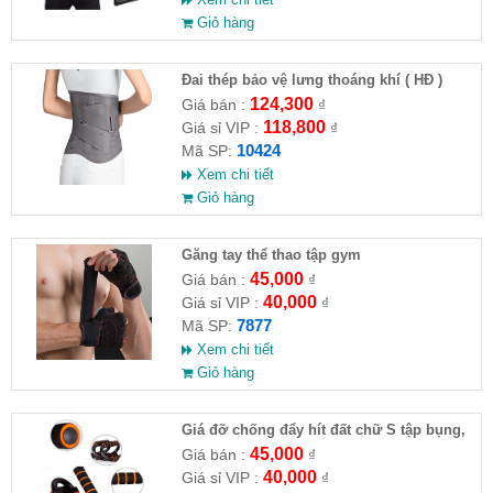
Giỏ hàng
Đai thép bảo vệ lưng thoáng khí ( HĐ )
124,300
Giá bán :
₫
118,800
Giá sỉ VIP :
₫
10424
Mã SP:
Xem chi tiết
Giỏ hàng
Găng tay thể thao tập gym
45,000
Giá bán :
₫
40,000
Giá sỉ VIP :
₫
7877
Mã SP:
Xem chi tiết
Giỏ hàng
Giá đỡ chống đẩy hít đất chữ S tập bụng,
ngực
45,000
Giá bán :
₫
40,000
Giá sỉ VIP :
₫