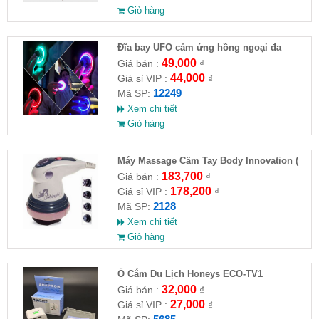
Giỏ hàng
Đĩa bay UFO cảm ứng hồng ngoại đa
chiều tự động bay về
49,000
Giá bán :
₫
44,000
Giá sỉ VIP :
₫
12249
Mã SP:
Xem chi tiết
Giỏ hàng
Máy Massage Cầm Tay Body Innovation (
HĐ )
183,700
Giá bán :
₫
178,200
Giá sỉ VIP :
₫
2128
Mã SP:
Xem chi tiết
Giỏ hàng
Ổ Cắm Du Lịch Honeys ECO-TV1
32,000
Giá bán :
₫
27,000
Giá sỉ VIP :
₫