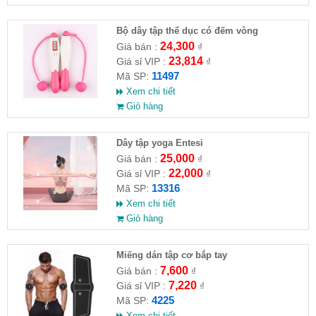
Bộ dây tập thể dục có đếm vòng
24,300
Giá bán :
₫
23,814
Giá sỉ VIP :
₫
11497
Mã SP:
Xem chi tiết
Giỏ hàng
Dây tập yoga Entesi
25,000
Giá bán :
₫
22,000
Giá sỉ VIP :
₫
13316
Mã SP:
Xem chi tiết
Giỏ hàng
Miếng dán tập cơ bắp tay
7,600
Giá bán :
₫
7,220
Giá sỉ VIP :
₫
4225
Mã SP:
Xem chi tiết