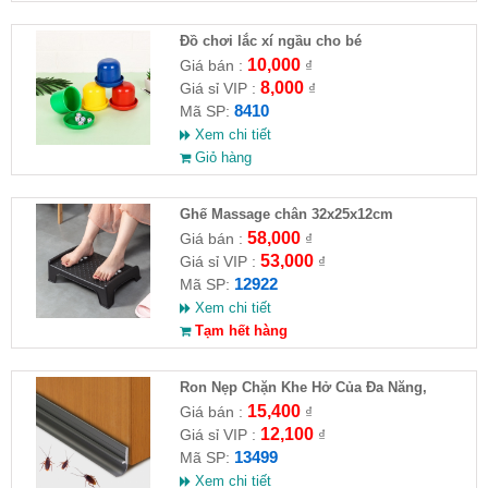
Đồ chơi lắc xí ngầu cho bé
10,000
Giá bán :
₫
8,000
Giá sỉ VIP :
₫
8410
Mã SP:
Xem chi tiết
Giỏ hàng
Ghế Massage chân 32x25x12cm
58,000
Giá bán :
₫
53,000
Giá sỉ VIP :
₫
12922
Mã SP:
Xem chi tiết
Tạm hết hàng
Ron Nẹp Chặn Khe Hở Của Đa Năng,
Chống Côn Trùng( HĐ )
15,400
Giá bán :
₫
12,100
Giá sỉ VIP :
₫
13499
Mã SP:
Xem chi tiết