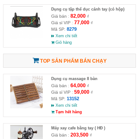
Dụng cụ tập thể dục cánh tay (có hộp)
82,000
Giá bán :
₫
77,000
Giá sỉ VIP :
₫
8279
Mã SP:
Xem chi tiết
Giỏ hàng
TOP SẢN PHẨM BÁN CHẠY
Dụng cụ massage 8 bàn
64,000
Giá bán :
₫
59,000
Giá sỉ VIP :
₫
13152
Mã SP:
Xem chi tiết
Tạm hết hàng
Máy xay cafe bằng tay ( HĐ )
203,500
Giá bán :
₫