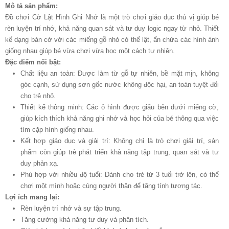
Mô tả sản phẩm:
Đồ chơi Cờ Lật Hình Ghi Nhớ là một trò chơi giáo dục thú vị giúp bé
rèn luyện trí nhớ, khả năng quan sát và tư duy logic ngay từ nhỏ. Thiết
kế dạng bàn cờ với các miếng gỗ nhỏ có thể lật, ẩn chứa các hình ảnh
giống nhau giúp bé vừa chơi vừa học một cách tự nhiên.
Đặc điểm nổi bật:
Chất liệu an toàn: Được làm từ gỗ tự nhiên, bề mặt mịn, không
góc cạnh, sử dụng sơn gốc nước không độc hại, an toàn tuyệt đối
cho trẻ nhỏ.
Thiết kế thông minh: Các ô hình được giấu bên dưới miếng cờ,
giúp kích thích khả năng ghi nhớ và học hỏi của bé thông qua việc
tìm cặp hình giống nhau.
Kết hợp giáo dục và giải trí: Không chỉ là trò chơi giải trí, sản
phẩm còn giúp trẻ phát triển khả năng tập trung, quan sát và tư
duy phản xạ.
Phù hợp với nhiều độ tuổi: Dành cho trẻ từ 3 tuổi trở lên, có thể
chơi một mình hoặc cùng người thân để tăng tính tương tác.
Lợi ích mang lại:
Rèn luyện trí nhớ và sự tập trung.
Tăng cường khả năng tư duy và phân tích.