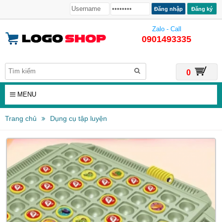
Đăng ký
Zalo - Call
0901493335
0
MENU
Trang chủ
Dụng cụ tập luyện