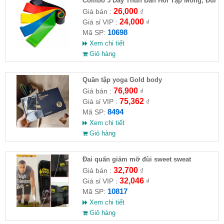
Combo 5 Dây Thun Đàn Hồi Tập Mông, Đùi
(5 Size)
26,000
Giá bán :
₫
24,000
Giá sỉ VIP :
₫
10698
Mã SP:
Xem chi tiết
Giỏ hàng
Quần tập yoga Gold body
76,900
Giá bán :
₫
75,362
Giá sỉ VIP :
₫
8494
Mã SP:
Xem chi tiết
Giỏ hàng
Đai quấn giảm mỡ đùi sweet sweat
32,700
Giá bán :
₫
32,046
Giá sỉ VIP :
₫
10817
Mã SP:
Xem chi tiết
Giỏ hàng