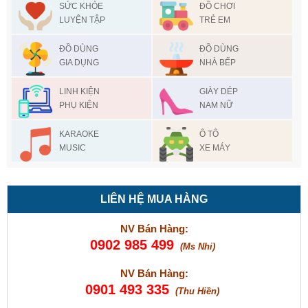
SỨC KHỎE
ĐỒ CHƠI
LUYỆN TẬP
TRẺ EM
ĐỒ DÙNG
ĐỒ DÙNG
GIA DỤNG
NHÀ BẾP
LINH KIỆN
GIÀY DÉP
PHỤ KIỆN
NAM NỮ
KARAOKE
Ô TÔ
MUSIC
XE MÁY
LIÊN HỆ MUA HÀNG
NV Bán Hàng:
0902 985 499
(Ms Nhi)
NV Bán Hàng:
0901 493 335
(Thu Hiền)