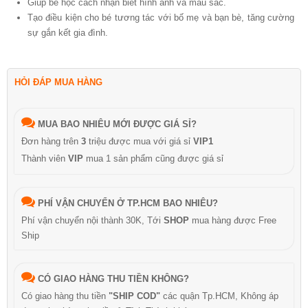
Giúp bé học cách nhận biết hình ảnh và màu sắc.
Tạo điều kiện cho bé tương tác với bố mẹ và bạn bè, tăng cường
sự gắn kết gia đình.
HỎI ĐÁP MUA HÀNG
MUA BAO NHIÊU MỚI ĐƯỢC GIÁ SỈ?
Đơn hàng trên
3
triệu được mua với giá sỉ
VIP1
Thành viên
VIP
mua 1 sản phẩm cũng được giá sỉ
PHÍ VẬN CHUYỂN Ở TP.HCM BAO NHIÊU?
Phí vận chuyển nội thành 30K, Tới
SHOP
mua hàng được Free
Ship
CÓ GIAO HÀNG THU TIỀN KHÔNG?
Có giao hàng thu tiền
"SHIP COD"
các quận Tp.HCM, Không áp