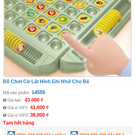
Đồ Chơi Cờ Lật Hình Ghi Nhớ Cho Bé
14555
Mã sản phẩm:
43,000 ₫
Giá bán :
41,000 ₫
Giá sỉ VIP1:
38,000 ₫
Giá sỉ VIP2:
Tạm hết hàng
0901 493 335 (Thu Hiền)
0902 985 499 (Ms Nhi)