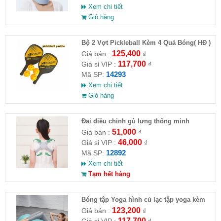
Xem chi tiết
Giỏ hàng
Bộ 2 Vợt Pickleball Kèm 4 Quả Bóng( HĐ )
125,400
Giá bán :
₫
117,700
Giá sỉ VIP :
₫
14293
Mã SP:
Xem chi tiết
Giỏ hàng
Đai điều chỉnh gù lưng thông minh
51,000
Giá bán :
₫
46,000
Giá sỉ VIP :
₫
12892
Mã SP:
Xem chi tiết
Tạm hết hàng
Bóng tập Yoga hình củ lạc tập yoga kèm
bơm ( HĐ )
123,200
Giá bán :
₫
117,700
Giá sỉ VIP :
₫