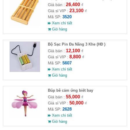
26,400
Giá bán :
₫
23,100
Giá sỉ VIP :
₫
3520
Mã SP:
Xem chi tiết
Giỏ hàng
Bộ Sạc Pin Đa Năng 3 Khe (HĐ )
12,100
Giá bán :
₫
8,800
Giá sỉ VIP :
₫
5607
Mã SP:
Xem chi tiết
Giỏ hàng
​Búp bê cảm ứng biết bay
55,000
Giá bán :
₫
50,000
Giá sỉ VIP :
₫
2628
Mã SP:
Xem chi tiết
Giỏ hàng