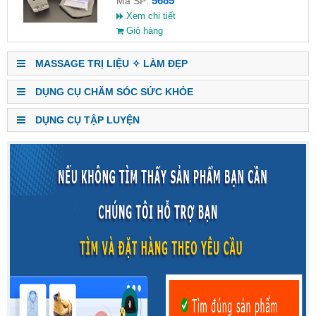
5685
Mã SP:
Xem chi tiết
Giỏ hàng
MASSAGE TRỊ LIỆU ✧ LÀM ĐẸP
DỤNG CỤ CHĂM SÓC SỨC KHỎE
DỤNG CỤ TẬP LUYỆN