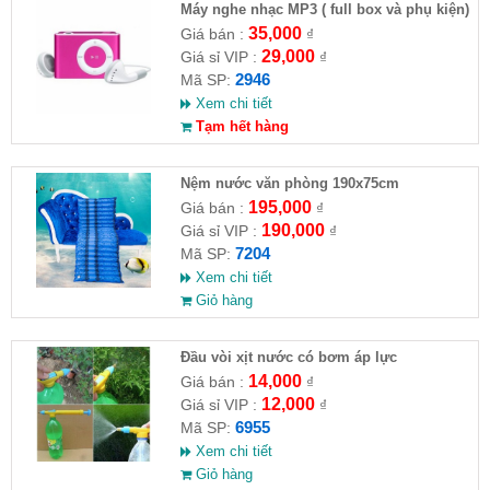
Máy nghe nhạc MP3 ( full box và phụ kiện)
35,000
Giá bán :
₫
29,000
Giá sỉ VIP :
₫
2946
Mã SP:
Xem chi tiết
Tạm hết hàng
Nệm nước văn phòng 190x75cm
195,000
Giá bán :
₫
190,000
Giá sỉ VIP :
₫
7204
Mã SP:
Xem chi tiết
Giỏ hàng
Đầu vòi xịt nước có bơm áp lực
14,000
Giá bán :
₫
12,000
Giá sỉ VIP :
₫
6955
Mã SP:
Xem chi tiết
Giỏ hàng