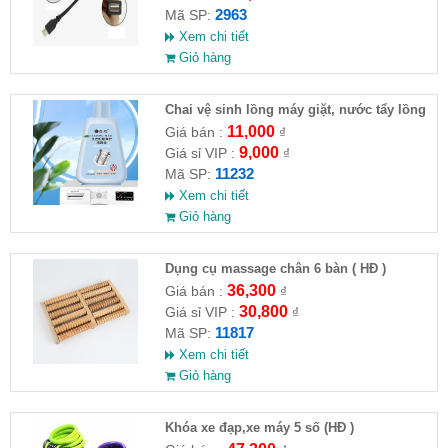
2963
Mã SP:
Xem chi tiết
Giỏ hàng
Chai vệ sinh lồng máy giặt, nước tẩy lồng
máy giặt CLEANING FLUID
11,000
Giá bán :
₫
9,000
Giá sỉ VIP :
₫
11232
Mã SP:
Xem chi tiết
Giỏ hàng
Dụng cụ massage chân 6 bàn ( HĐ )
36,300
Giá bán :
₫
30,800
Giá sỉ VIP :
₫
11817
Mã SP:
Xem chi tiết
Giỏ hàng
Khóa xe đạp,xe máy 5 số (HĐ )