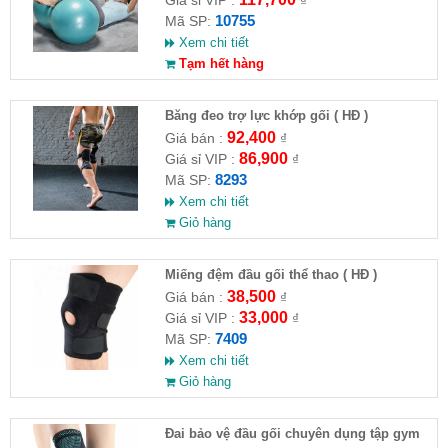
10755
Mã SP:
Xem chi tiết
Tạm hết hàng
Băng đeo trợ lực khớp gối ( HĐ )
92,400
Giá bán :
₫
86,900
Giá sỉ VIP :
₫
8293
Mã SP:
Xem chi tiết
Giỏ hàng
Miếng đệm đầu gối thể thao ( HĐ )
38,500
Giá bán :
₫
33,000
Giá sỉ VIP :
₫
7409
Mã SP:
Xem chi tiết
Giỏ hàng
Đai bảo vệ đầu gối chuyên dụng tập gym