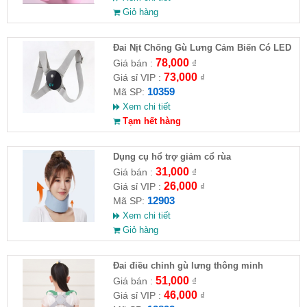
Giỏ hàng
Đai Nịt Chống Gù Lưng Cảm Biến Có LED
J-3000
78,000
Giá bán :
₫
73,000
Giá sỉ VIP :
₫
10359
Mã SP:
Xem chi tiết
Tạm hết hàng
Dụng cụ hổ trợ giảm cổ rùa
31,000
Giá bán :
₫
26,000
Giá sỉ VIP :
₫
12903
Mã SP:
Xem chi tiết
Giỏ hàng
Đai điều chỉnh gù lưng thông minh
51,000
Giá bán :
₫
46,000
Giá sỉ VIP :
₫