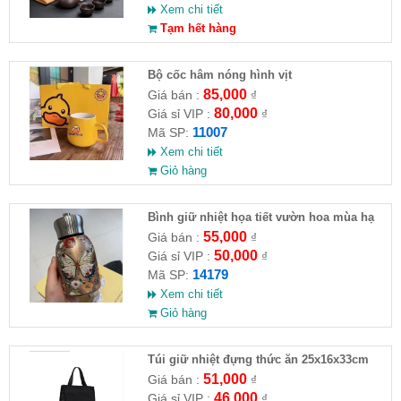
Xem chi tiết
Tạm hết hàng
Bộ cốc hâm nóng hình vịt
85,000
Giá bán :
₫
80,000
Giá sỉ VIP :
₫
11007
Mã SP:
Xem chi tiết
Giỏ hàng
Bình giữ nhiệt họa tiết vườn hoa mùa hạ
55,000
Giá bán :
₫
50,000
Giá sỉ VIP :
₫
14179
Mã SP:
Xem chi tiết
Giỏ hàng
Túi giữ nhiệt đựng thức ăn 25x16x33cm
51,000
Giá bán :
₫
46,000
Giá sỉ VIP :
₫