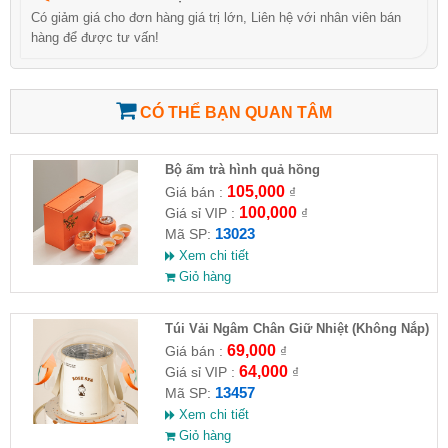
Có giảm giá cho đơn hàng giá trị lớn, Liên hệ với nhân viên bán
hàng để được tư vấn!
CÓ THỂ BẠN QUAN TÂM
Bộ ấm trà hình quả hồng
105,000
Giá bán :
₫
100,000
Giá sỉ VIP :
₫
13023
Mã SP:
Xem chi tiết
Giỏ hàng
Túi Vải Ngâm Chân Giữ Nhiệt (Không Nắp)
69,000
Giá bán :
₫
64,000
Giá sỉ VIP :
₫
13457
Mã SP:
Xem chi tiết
Giỏ hàng