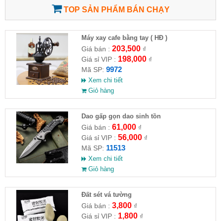
TOP SẢN PHẨM BÁN CHẠY
Máy xay cafe bằng tay ( HĐ )
203,500
Giá bán :
₫
198,000
Giá sỉ VIP :
₫
9972
Mã SP:
Xem chi tiết
Giỏ hàng
Dao gấp gọn dao sinh tồn
61,000
Giá bán :
₫
56,000
Giá sỉ VIP :
₫
11513
Mã SP:
Xem chi tiết
Giỏ hàng
Đất sét vá tường
3,800
Giá bán :
₫
1,800
Giá sỉ VIP :
₫