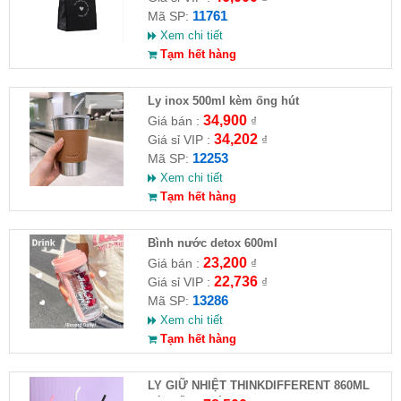
11761
Mã SP:
Xem chi tiết
Tạm hết hàng
Ly inox 500ml kèm ống hút
34,900
Giá bán :
₫
34,202
Giá sỉ VIP :
₫
12253
Mã SP:
Xem chi tiết
Tạm hết hàng
Bình nước detox 600ml
23,200
Giá bán :
₫
22,736
Giá sỉ VIP :
₫
13286
Mã SP:
Xem chi tiết
Tạm hết hàng
LY GIỮ NHIỆT THINKDIFFERENT 860ML