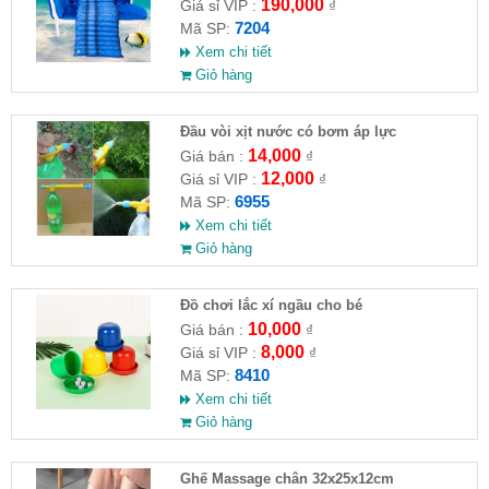
190,000
Giá sỉ VIP :
₫
7204
Mã SP:
Xem chi tiết
Giỏ hàng
Đầu vòi xịt nước có bơm áp lực
14,000
Giá bán :
₫
12,000
Giá sỉ VIP :
₫
6955
Mã SP:
Xem chi tiết
Giỏ hàng
Đồ chơi lắc xí ngầu cho bé
10,000
Giá bán :
₫
8,000
Giá sỉ VIP :
₫
8410
Mã SP:
Xem chi tiết
Giỏ hàng
Ghế Massage chân 32x25x12cm