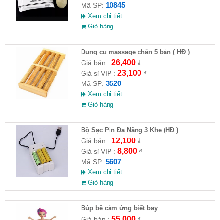
10845
Mã SP:
Xem chi tiết
Giỏ hàng
Dụng cụ massage chân 5 bàn ( HĐ )
26,400
Giá bán :
₫
23,100
Giá sỉ VIP :
₫
3520
Mã SP:
Xem chi tiết
Giỏ hàng
Bộ Sạc Pin Đa Năng 3 Khe (HĐ )
12,100
Giá bán :
₫
8,800
Giá sỉ VIP :
₫
5607
Mã SP:
Xem chi tiết
Giỏ hàng
​Búp bê cảm ứng biết bay
55,000
Giá bán :
₫