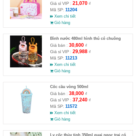
21,070
Giá sỉ VIP :
₫
11204
Mã SP:
Xem chi tiết
Giỏ hàng
Bình nước 480ml hình thú có chuông
30,600
Giá bán :
₫
29,988
Giá sỉ VIP :
₫
11213
Mã SP:
Xem chi tiết
Giỏ hàng
Cốc cầu vòng 500ml
38,000
Giá bán :
₫
37,240
Giá sỉ VIP :
₫
11572
Mã SP:
Xem chi tiết
Giỏ hàng
Ly cốc thủy tinh 350ml quai ngọc trai có