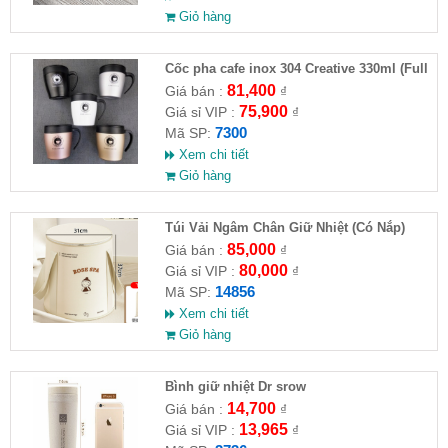
Giỏ hàng
Cốc pha cafe inox 304 Creative 330ml (Full
VAT )
81,400
Giá bán :
₫
75,900
Giá sỉ VIP :
₫
7300
Mã SP:
Xem chi tiết
Giỏ hàng
Túi Vải Ngâm Chân Giữ Nhiệt (Có Nắp)
85,000
Giá bán :
₫
80,000
Giá sỉ VIP :
₫
14856
Mã SP:
Xem chi tiết
Giỏ hàng
Bình giữ nhiệt Dr srow
14,700
Giá bán :
₫
13,965
Giá sỉ VIP :
₫