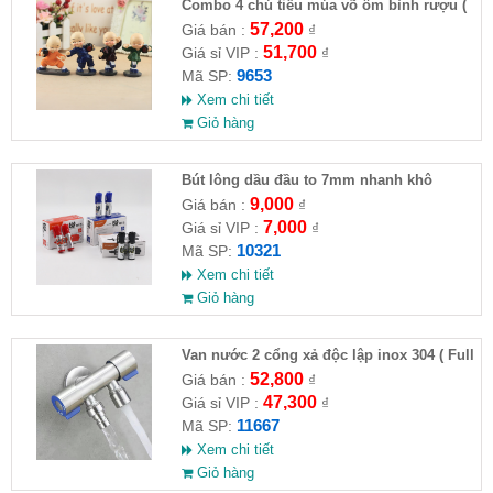
Combo 4 chú tiểu múa võ ôm bình rượu (
HĐ )
57,200
Giá bán :
₫
51,700
Giá sỉ VIP :
₫
9653
Mã SP:
Xem chi tiết
Giỏ hàng
Bút lông dầu đầu to 7mm nhanh khô
9,000
Giá bán :
₫
7,000
Giá sỉ VIP :
₫
10321
Mã SP:
Xem chi tiết
Giỏ hàng
Van nước 2 cổng xả độc lập inox 304 ( Full
VAT )
52,800
Giá bán :
₫
47,300
Giá sỉ VIP :
₫
11667
Mã SP:
Xem chi tiết
Giỏ hàng