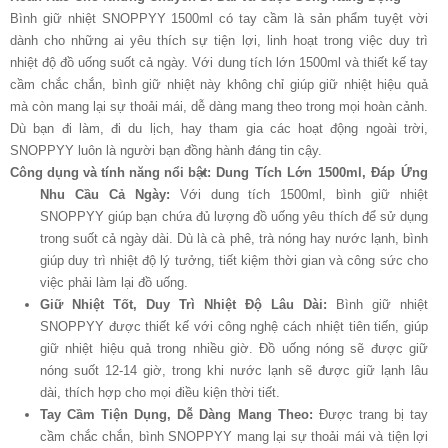
Bình giữ nhiệt SNOPPYY 1500ml có tay cầm là sản phẩm tuyệt vời
dành cho những ai yêu thích sự tiện lợi, linh hoạt trong việc duy trì
nhiệt độ đồ uống suốt cả ngày. Với dung tích lớn 1500ml và thiết kế tay
cầm chắc chắn, bình giữ nhiệt này không chỉ giúp giữ nhiệt hiệu quả
mà còn mang lại sự thoải mái, dễ dàng mang theo trong mọi hoàn cảnh.
Dù bạn đi làm, đi du lịch, hay tham gia các hoạt động ngoài trời,
SNOPPYY luôn là người bạn đồng hành đáng tin cậy.
Công dụng và tính năng nổi bật:
Dung Tích Lớn 1500ml, Đáp Ứng
Nhu Cầu Cả Ngày:
Với dung tích 1500ml, bình giữ nhiệt
SNOPPYY giúp bạn chứa đủ lượng đồ uống yêu thích để sử dụng
trong suốt cả ngày dài. Dù là cà phê, trà nóng hay nước lạnh, bình
giúp duy trì nhiệt độ lý tưởng, tiết kiệm thời gian và công sức cho
việc phải làm lại đồ uống.
Giữ Nhiệt Tốt, Duy Trì Nhiệt Độ Lâu Dài:
Bình giữ nhiệt
SNOPPYY được thiết kế với công nghệ cách nhiệt tiên tiến, giúp
giữ nhiệt hiệu quả trong nhiều giờ. Đồ uống nóng sẽ được giữ
nóng suốt 12-14 giờ, trong khi nước lạnh sẽ được giữ lạnh lâu
dài, thích hợp cho mọi điều kiện thời tiết.
Tay Cầm Tiện Dụng, Dễ Dàng Mang Theo:
Được trang bị tay
cầm chắc chắn, bình SNOPPYY mang lại sự thoải mái và tiện lợi