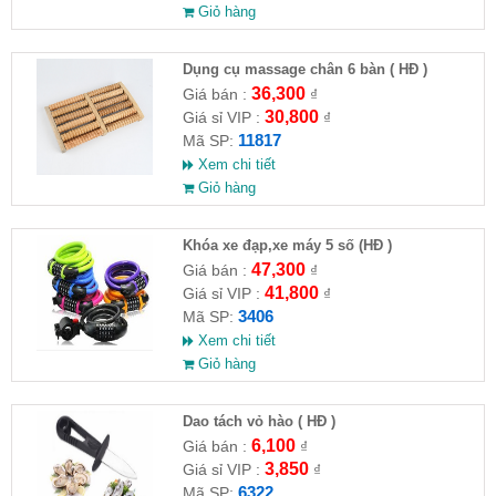
Giỏ hàng
Dụng cụ massage chân 6 bàn ( HĐ )
36,300
Giá bán :
₫
30,800
Giá sỉ VIP :
₫
11817
Mã SP:
Xem chi tiết
Giỏ hàng
Khóa xe đạp,xe máy 5 số (HĐ )
47,300
Giá bán :
₫
41,800
Giá sỉ VIP :
₫
3406
Mã SP:
Xem chi tiết
Giỏ hàng
Dao tách vỏ hào ( HĐ )
6,100
Giá bán :
₫
3,850
Giá sỉ VIP :
₫
6322
Mã SP: