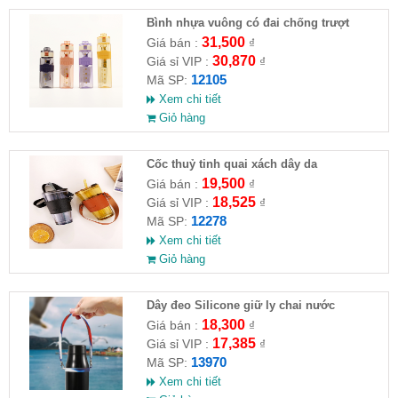
Bình nhựa vuông có đai chống trượt
500ml
31,500
Giá bán :
₫
30,870
Giá sỉ VIP :
₫
12105
Mã SP:
Xem chi tiết
Giỏ hàng
Cốc thuỷ tinh quai xách dây da
19,500
Giá bán :
₫
18,525
Giá sỉ VIP :
₫
12278
Mã SP:
Xem chi tiết
Giỏ hàng
Dây đeo Silicone giữ ly chai nước
18,300
Giá bán :
₫
17,385
Giá sỉ VIP :
₫
13970
Mã SP:
Xem chi tiết