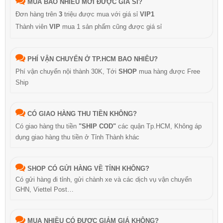
MUA BAO NHIÊU MỚI ĐƯỢC GIÁ SỈ?
Đơn hàng trên
3
triệu được mua với giá sỉ
VIP1
Thành viên
VIP
mua 1 sản phẩm cũng được giá sỉ
PHÍ VẬN CHUYỂN Ở TP.HCM BAO NHIÊU?
Phí vận chuyển nội thành 30K, Tới
SHOP
mua hàng được Free
Ship
CÓ GIAO HÀNG THU TIỀN KHÔNG?
Có giao hàng thu tiền
"SHIP COD"
các quận Tp.HCM, Không áp
dụng giao hàng thu tiền ở Tỉnh Thành khác
SHOP CÓ GỬI HÀNG VỀ TỈNH KHÔNG?
Có gửi hàng đi tỉnh, gửi chành xe và các dịch vụ vận chuyển
GHN, Viettel Post…
MUA NHIỀU CÓ ĐƯỢC GIẢM GIÁ KHÔNG?