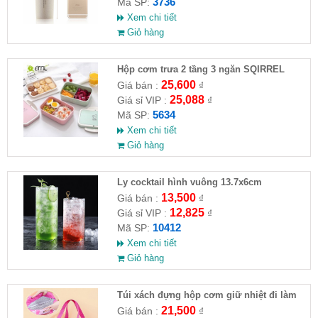
3736
Mã SP:
Xem chi tiết
Giỏ hàng
Hộp cơm trưa 2 tầng 3 ngăn SQIRREL
25,600
Giá bán :
₫
25,088
Giá sỉ VIP :
₫
5634
Mã SP:
Xem chi tiết
Giỏ hàng
Ly cocktail hình vuông 13.7x6cm
13,500
Giá bán :
₫
12,825
Giá sỉ VIP :
₫
10412
Mã SP:
Xem chi tiết
Giỏ hàng
Túi xách đựng hộp cơm giữ nhiệt đi làm
hình gấu đáng yêu
21,500
Giá bán :
₫