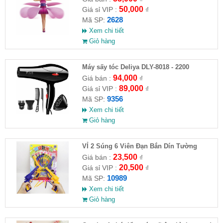
50,000
Giá sỉ VIP :
₫
2628
Mã SP:
Xem chi tiết
Giỏ hàng
Máy sấy tóc Deliya DLY-8018 - 2200
94,000
Giá bán :
₫
89,000
Giá sỉ VIP :
₫
9356
Mã SP:
Xem chi tiết
Giỏ hàng
VỈ 2 Súng 6 Viên Đạn Bắn Dín Tường
23,500
Giá bán :
₫
20,500
Giá sỉ VIP :
₫
10989
Mã SP:
Xem chi tiết
Giỏ hàng