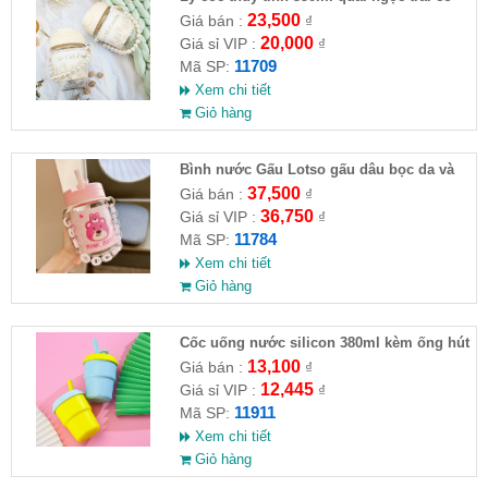
nắp và ống hút
23,500
Giá bán :
₫
20,000
Giá sỉ VIP :
₫
11709
Mã SP:
Xem chi tiết
Giỏ hàng
Bình nước Gấu Lotso gấu dâu bọc da và
dây xích đeo 400ml chống đổ nước
37,500
Giá bán :
₫
36,750
Giá sỉ VIP :
₫
11784
Mã SP:
Xem chi tiết
Giỏ hàng
Cốc uống nước silicon 380ml kèm ống hút
13,100
Giá bán :
₫
12,445
Giá sỉ VIP :
₫
11911
Mã SP:
Xem chi tiết
Giỏ hàng