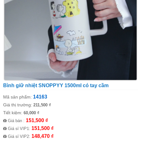
Bình giữ nhiệt SNOPPYY 1500ml có tay cầm
14163
Mã sản phẩm:
Giá thị trường:
211,500 ₫
Tiết kiệm:
60,000 ₫
151,500 ₫
Giá bán :
151,500 ₫
Giá sỉ VIP1:
148,470 ₫
Giá sỉ VIP2: