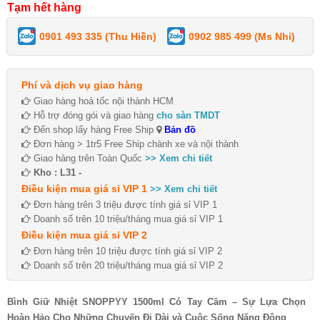
Tạm hết hàng
0901 493 335 (Thu Hiền)
0902 985 499 (Ms Nhi)
Phí và dịch vụ giao hàng
Giao hàng hoả tốc nội thành HCM
Hỗ trợ đóng gói và giao hàng
cho sàn TMDT
Đến shop lấy hàng Free Ship
Bản đồ
Đơn hàng > 1tr5 Free Ship chành xe và nội thành
Giao hàng trên Toàn Quốc
>> Xem chi tiết
Kho : L31 -
Điều kiện mua giá sỉ VIP 1
>> Xem chi tiết
Đơn hàng trên 3 triệu được tính giá sỉ VIP 1
Doanh số trên 10 triệu/tháng mua giá sỉ VIP 1
Điều kiện mua giá sỉ VIP 2
Đơn hàng trên 10 triệu được tính giá sỉ VIP 2
Doanh số trên 20 triệu/tháng mua giá sỉ VIP 2
Bình Giữ Nhiệt SNOPPYY 1500ml Có Tay Cầm – Sự Lựa Chọn
Hoàn Hảo Cho Những Chuyến Đi Dài và Cuộc Sống Năng Động