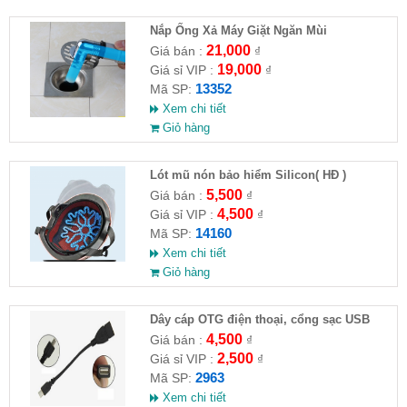
Nắp Ống Xả Máy Giặt Ngăn Mùi
21,000
Giá bán :
₫
19,000
Giá sỉ VIP :
₫
13352
Mã SP:
Xem chi tiết
Giỏ hàng
Lót mũ nón bảo hiểm Silicon( HĐ )
5,500
Giá bán :
₫
4,500
Giá sỉ VIP :
₫
14160
Mã SP:
Xem chi tiết
Giỏ hàng
Dây cáp OTG điện thoại, cổng sạc USB
4,500
Giá bán :
₫
2,500
Giá sỉ VIP :
₫
2963
Mã SP:
Xem chi tiết