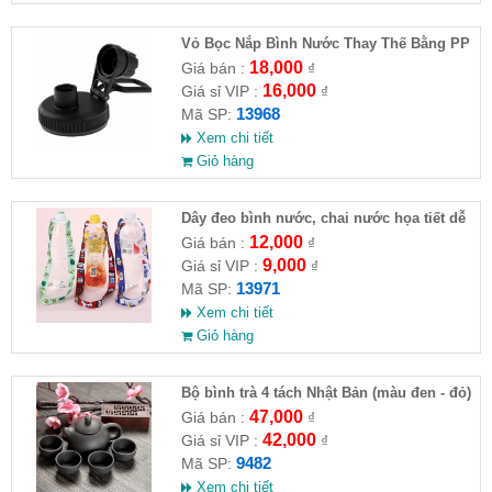
Vỏ Bọc Nắp Bình Nước Thay Thế Bằng PP
Cho Xe Hơi
18,000
Giá bán :
₫
16,000
Giá sỉ VIP :
₫
13968
Mã SP:
Xem chi tiết
Giỏ hàng
Dây đeo bình nước, chai nước họa tiết dễ
thương
12,000
Giá bán :
₫
9,000
Giá sỉ VIP :
₫
13971
Mã SP:
Xem chi tiết
Giỏ hàng
Bộ bình trà 4 tách Nhật Bản (màu đen - đỏ)
47,000
Giá bán :
₫
42,000
Giá sỉ VIP :
₫
9482
Mã SP:
Xem chi tiết