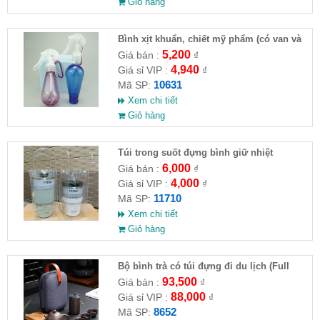
Giỏ hàng
Bình xịt khuẩn, chiết mỹ phẩm (có van và
móc khoá)
5,200
Giá bán :
₫
4,940
Giá sỉ VIP :
₫
10631
Mã SP:
Xem chi tiết
Giỏ hàng
Túi trong suốt đựng bình giữ nhiệt
2510CM ( HĐ )
6,000
Giá bán :
₫
4,000
Giá sỉ VIP :
₫
11710
Mã SP:
Xem chi tiết
Giỏ hàng
Bộ bình trà có túi đựng đi du lịch (Full
VAT )
93,500
Giá bán :
₫
88,000
Giá sỉ VIP :
₫
8652
Mã SP: