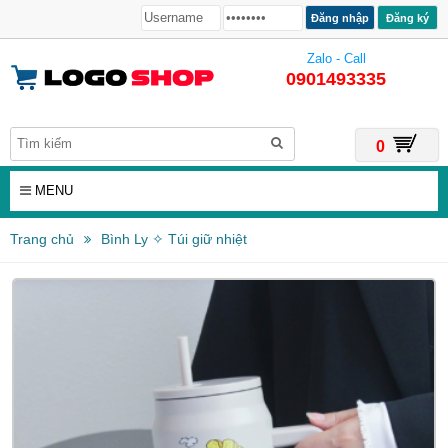
Đăng ký
Zalo - Call
0901493335
0
MENU
Trang chủ
Bình Ly ✧ Túi giữ nhiệt