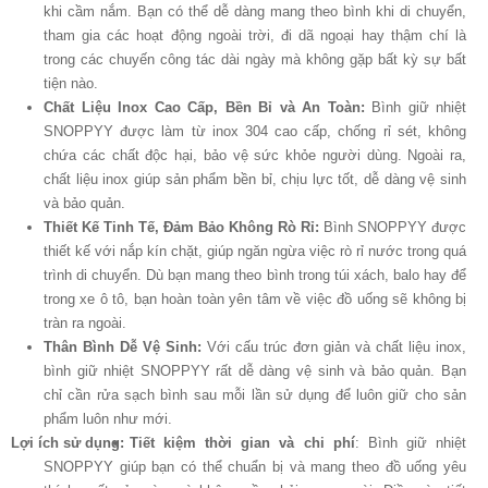
khi cầm nắm. Bạn có thể dễ dàng mang theo bình khi di chuyển,
tham gia các hoạt động ngoài trời, đi dã ngoại hay thậm chí là
trong các chuyến công tác dài ngày mà không gặp bất kỳ sự bất
tiện nào.
Chất Liệu Inox Cao Cấp, Bền Bỉ và An Toàn:
Bình giữ nhiệt
SNOPPYY được làm từ inox 304 cao cấp, chống rỉ sét, không
chứa các chất độc hại, bảo vệ sức khỏe người dùng. Ngoài ra,
chất liệu inox giúp sản phẩm bền bỉ, chịu lực tốt, dễ dàng vệ sinh
và bảo quản.
Thiết Kế Tinh Tế, Đảm Bảo Không Rò Rỉ:
Bình SNOPPYY được
thiết kế với nắp kín chặt, giúp ngăn ngừa việc rò rỉ nước trong quá
trình di chuyển. Dù bạn mang theo bình trong túi xách, balo hay để
trong xe ô tô, bạn hoàn toàn yên tâm về việc đồ uống sẽ không bị
tràn ra ngoài.
Thân Bình Dễ Vệ Sinh:
Với cấu trúc đơn giản và chất liệu inox,
bình giữ nhiệt SNOPPYY rất dễ dàng vệ sinh và bảo quản. Bạn
chỉ cần rửa sạch bình sau mỗi lần sử dụng để luôn giữ cho sản
phẩm luôn như mới.
Lợi ích sử dụng:
Tiết kiệm thời gian và chi phí
: Bình giữ nhiệt
SNOPPYY giúp bạn có thể chuẩn bị và mang theo đồ uống yêu