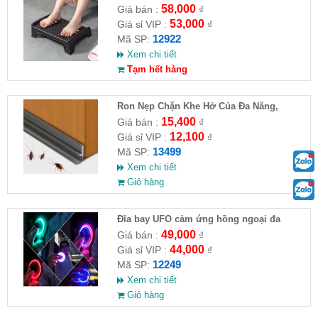
58,000
Giá bán :
₫
53,000
Giá sỉ VIP :
₫
12922
Mã SP:
Xem chi tiết
Tạm hết hàng
Ron Nẹp Chặn Khe Hở Của Đa Năng,
Chống Côn Trùng( HĐ )
15,400
Giá bán :
₫
12,100
Giá sỉ VIP :
₫
13499
Mã SP:
Xem chi tiết
Giỏ hàng
Đĩa bay UFO cảm ứng hồng ngoại đa
chiều tự động bay về
49,000
Giá bán :
₫
44,000
Giá sỉ VIP :
₫
12249
Mã SP:
Xem chi tiết
Giỏ hàng