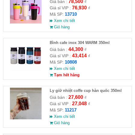
KÈM ỐNG HÚT
78,500
Giá bán :
₫
76,930
Giá sỉ VIP :
₫
13710
Mã SP:
Xem chi tiết
Giỏ hàng
Bình cafe inox 304 WARM 350ml
44,300
Giá bán :
₫
43,414
Giá sỉ VIP :
₫
10808
Mã SP:
Xem chi tiết
Tạm hết hàng
Ly giữ nhiệt coffe cup hàn quốc 350ml
27,600
Giá bán :
₫
27,048
Giá sỉ VIP :
₫
11217
Mã SP:
Xem chi tiết
Giỏ hàng