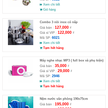
Xem chi tiết
Giỏ hàng
Combo 3 nồi inox có nắp
127,000
Giá bán :
₫
122,000
Giá sỉ VIP :
₫
6021
Mã SP:
Xem chi tiết
Tạm hết hàng
Máy nghe nhạc MP3 ( full box và phụ kiện)
35,000
Giá bán :
₫
29,000
Giá sỉ VIP :
₫
2946
Mã SP:
Xem chi tiết
Tạm hết hàng
Nệm nước văn phòng 190x75cm
195,000
Giá bán :
₫