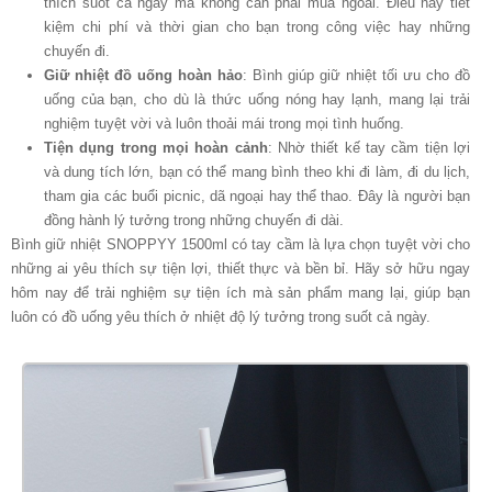
thích suốt cả ngày mà không cần phải mua ngoài. Điều này tiết
kiệm chi phí và thời gian cho bạn trong công việc hay những
chuyến đi.
Giữ nhiệt đồ uống hoàn hảo
: Bình giúp giữ nhiệt tối ưu cho đồ
uống của bạn, cho dù là thức uống nóng hay lạnh, mang lại trải
nghiệm tuyệt vời và luôn thoải mái trong mọi tình huống.
Tiện dụng trong mọi hoàn cảnh
: Nhờ thiết kế tay cầm tiện lợi
và dung tích lớn, bạn có thể mang bình theo khi đi làm, đi du lịch,
tham gia các buổi picnic, dã ngoại hay thể thao. Đây là người bạn
đồng hành lý tưởng trong những chuyến đi dài.
Bình giữ nhiệt SNOPPYY 1500ml có tay cầm là lựa chọn tuyệt vời cho
những ai yêu thích sự tiện lợi, thiết thực và bền bỉ. Hãy sở hữu ngay
hôm nay để trải nghiệm sự tiện ích mà sản phẩm mang lại, giúp bạn
luôn có đồ uống yêu thích ở nhiệt độ lý tưởng trong suốt cả ngày.