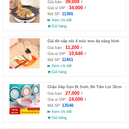
39,000
Giá bán :
₫
34,000
Giá sỉ VIP :
₫
11365
Mã SP:
Xem chi tiết
Giỏ hàng
Giá đỡ nắp nồi 4 móc treo đa năng hình
chân mèo
11,200
Giá bán :
₫
10,640
Giá sỉ VIP :
₫
11451
Mã SP:
Xem chi tiết
Giỏ hàng
Chậu Gấp Gọn Đi Sinh, Đẻ Tiện Lợi 32cm
27,000
Giá bán :
₫
24,000
Giá sỉ VIP :
₫
13546
Mã SP:
Xem chi tiết
Giỏ hàng