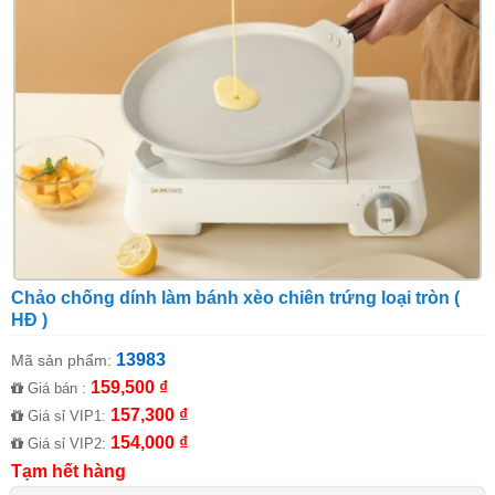
Chảo chống dính làm bánh xèo chiên trứng loại tròn (
HĐ )
13983
Mã sản phẩm:
159,500 ₫
Giá bán :
157,300 ₫
Giá sỉ VIP1:
154,000 ₫
Giá sỉ VIP2:
Tạm hết hàng