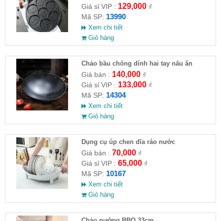
129,000
Giá sỉ VIP :
₫
13990
Mã SP:
Xem chi tiết
Giỏ hàng
Chảo bầu chống dính hai tay nấu ăn
140,000
Giá bán :
₫
133,000
Giá sỉ VIP :
₫
14304
Mã SP:
Xem chi tiết
Giỏ hàng
Dụng cụ úp chen dĩa ráo nước
70,000
Giá bán :
₫
65,000
Giá sỉ VIP :
₫
10167
Mã SP:
Xem chi tiết
Giỏ hàng
Chảo nướng BBQ 33cm