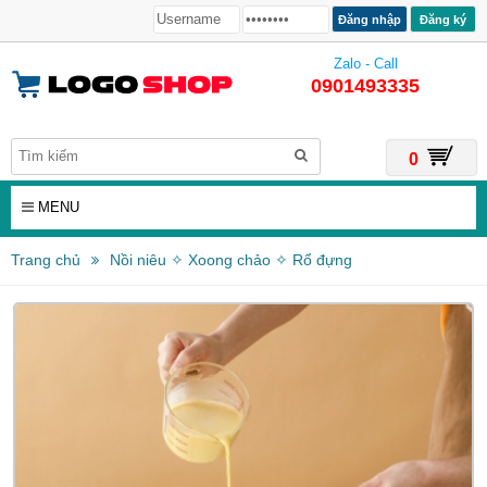
Đăng ký
Zalo - Call
0901493335
0
MENU
Trang chủ
Nồi niêu ✧ Xoong chảo ✧ Rổ đựng