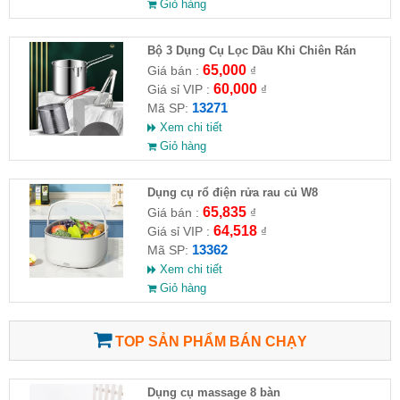
Giỏ hàng
Bộ 3 Dụng Cụ Lọc Dầu Khi Chiên Rán
65,000
Giá bán :
₫
60,000
Giá sỉ VIP :
₫
13271
Mã SP:
Xem chi tiết
Giỏ hàng
Dụng cụ rổ điện rửa rau củ W8
65,835
Giá bán :
₫
64,518
Giá sỉ VIP :
₫
13362
Mã SP:
Xem chi tiết
Giỏ hàng
TOP SẢN PHẨM BÁN CHẠY
Dụng cụ massage 8 bàn