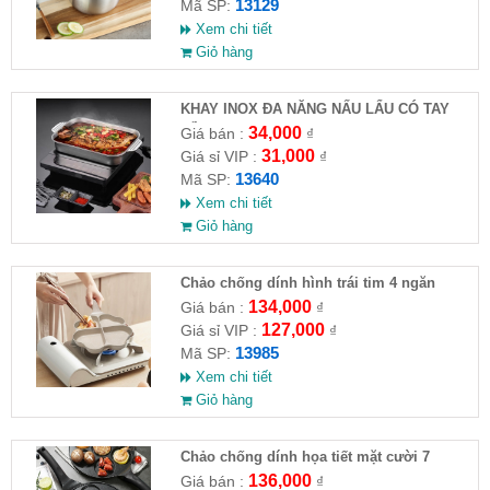
13129
Mã SP:
Xem chi tiết
Giỏ hàng
KHAY INOX ĐA NĂNG NẤU LẨU CÓ TAY
CẦM
34,000
Giá bán :
₫
31,000
Giá sỉ VIP :
₫
13640
Mã SP:
Xem chi tiết
Giỏ hàng
Chảo chống dính hình trái tim 4 ngăn
134,000
Giá bán :
₫
127,000
Giá sỉ VIP :
₫
13985
Mã SP:
Xem chi tiết
Giỏ hàng
Chảo chống dính họa tiết mặt cười 7
khuôn
136,000
Giá bán :
₫