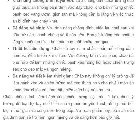
Khả năng chống dính tuyệt vời:
Lớp chống dính chất lượng cao
giúp thức ăn không bám dính vào đáy chảo, cho bạn những chiếc
bánh xèo vàng ươm, giòn tan mà không cần lo lắng về việc thức
ăn bị dính hay cháy khét.
Dễ dàng vệ sinh:
Với tính năng chống dính, việc lau chùi sau khi
nấu trở nên nhanh chóng và thuận tiện. Bạn sẽ không còn phải lo
lắng về việc cọ rửa khó khăn hay mất nhiều thời gian.
Thiết kế tiện dụng:
Chảo có tay cầm chắc chắn, dễ dàng cầm
nắm và điều khiển khi chiên. Với đường kính vừa phải, chảo rất
phù hợp để làm những chiếc bánh xèo nóng hổi hoặc chiên trứng
sao cho đẹp mắt và ngon miệng.
Đa năng và tiết kiệm thời gian:
Chảo này không chỉ lý tưởng để
làm bánh xèo và chiên trứng mà còn thích hợp cho nhiều món ăn
khác như chiên cá, làm thịt chiên giòn hay xào rau củ.
Chảo chống dính làm bánh xèo chiên trứng loại tròn là lựa chọn lý
tưởng để bạn tự tay chế biến những món ăn yêu thích, đồng thời tiết
kiệm thời gian và công sức trong bếp. Với sản phẩm này, bữa ăn của
gia đình bạn sẽ trở nên ngon miệng và dễ dàng hơn bao giờ hết.