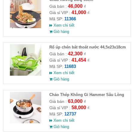
46,000
Giá bán :
₫
41,000
Giá sỉ VIP :
₫
11366
Mã SP:
Xem chi tiết
Giỏ hàng
Rổ úp chén bát thoát nước 44,5x23x18cm
42,300
Giá bán :
₫
41,454
Giá sỉ VIP :
₫
11683
Mã SP:
Xem chi tiết
Giỏ hàng
Chảo Thép Không Gỉ Hammer Sâu Lòng
63,000
Giá bán :
₫
58,000
Giá sỉ VIP :
₫
12737
Mã SP:
Xem chi tiết
Giỏ hàng