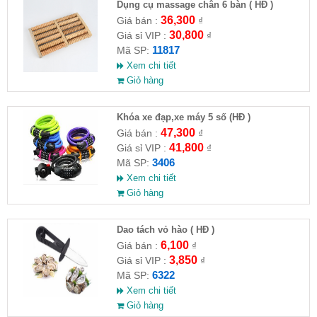
Dụng cụ massage chân 6 bàn ( HĐ )
36,300
Giá bán :
₫
30,800
Giá sỉ VIP :
₫
11817
Mã SP:
Xem chi tiết
Giỏ hàng
Khóa xe đạp,xe máy 5 số (HĐ )
47,300
Giá bán :
₫
41,800
Giá sỉ VIP :
₫
3406
Mã SP:
Xem chi tiết
Giỏ hàng
Dao tách vỏ hào ( HĐ )
6,100
Giá bán :
₫
3,850
Giá sỉ VIP :
₫
6322
Mã SP:
Xem chi tiết
Giỏ hàng