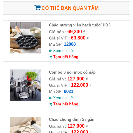
CÓ THỂ BẠN QUAN TÂM
Chảo nướng viên bạch tuộc( HĐ )
69,300
Giá bán :
₫
63,800
Giá sỉ VIP :
₫
12808
Mã SP:
Xem chi tiết
Tạm hết hàng
Combo 3 nồi inox có nắp
127,000
Giá bán :
₫
122,000
Giá sỉ VIP :
₫
6021
Mã SP:
Xem chi tiết
Tạm hết hàng
Chảo chống dính 5 ngăn
127,000
Giá bán :
₫
122,000
Giá sỉ VIP :
₫