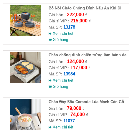
Bộ Nồi Chảo Chống Dính Nấu Ăn Khi Đi
Du Lịch 8 Món
222,000
Giá bán :
₫
215,000
Giá sỉ VIP :
₫
13178
Mã SP:
Xem chi tiết
Giỏ hàng
Chảo chống dính chiên trứng làm bánh đa
năng 3 ngăn
124,000
Giá bán :
₫
117,000
Giá sỉ VIP :
₫
13984
Mã SP:
Xem chi tiết
Giỏ hàng
Chảo Đáy Sâu Caramic Lúa Mạch Cán Gỗ
79,000
Giá bán :
₫
74,000
Giá sỉ VIP :
₫
11077
Mã SP:
Xem chi tiết