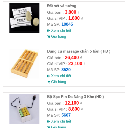
Đất sét vá tường
3,800
Giá bán :
₫
1,800
Giá sỉ VIP :
₫
10845
Mã SP:
Xem chi tiết
Giỏ hàng
Dụng cụ massage chân 5 bàn ( HĐ )
26,400
Giá bán :
₫
23,100
Giá sỉ VIP :
₫
3520
Mã SP:
Xem chi tiết
Giỏ hàng
Bộ Sạc Pin Đa Năng 3 Khe (HĐ )
12,100
Giá bán :
₫
8,800
Giá sỉ VIP :
₫
5607
Mã SP:
Xem chi tiết
Giỏ hàng