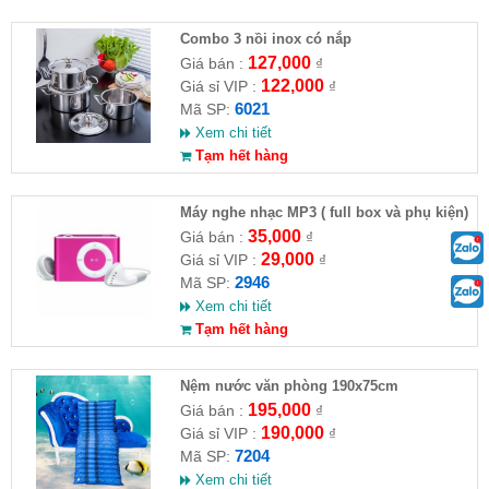
Combo 3 nồi inox có nắp
127,000
Giá bán :
₫
122,000
Giá sỉ VIP :
₫
6021
Mã SP:
Xem chi tiết
Tạm hết hàng
Máy nghe nhạc MP3 ( full box và phụ kiện)
35,000
Giá bán :
₫
29,000
Giá sỉ VIP :
₫
2946
Mã SP:
Xem chi tiết
Tạm hết hàng
Nệm nước văn phòng 190x75cm
195,000
Giá bán :
₫
190,000
Giá sỉ VIP :
₫
7204
Mã SP:
Xem chi tiết