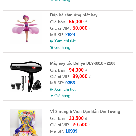
​Búp bê cảm ứng biết bay
55,000
Giá bán :
₫
50,000
Giá sỉ VIP :
₫
2628
Mã SP:
Xem chi tiết
Giỏ hàng
Máy sấy tóc Deliya DLY-8018 - 2200
94,000
Giá bán :
₫
89,000
Giá sỉ VIP :
₫
9356
Mã SP:
Xem chi tiết
Giỏ hàng
VỈ 2 Súng 6 Viên Đạn Bắn Dín Tường
23,500
Giá bán :
₫
20,500
Giá sỉ VIP :
₫
10989
Mã SP: