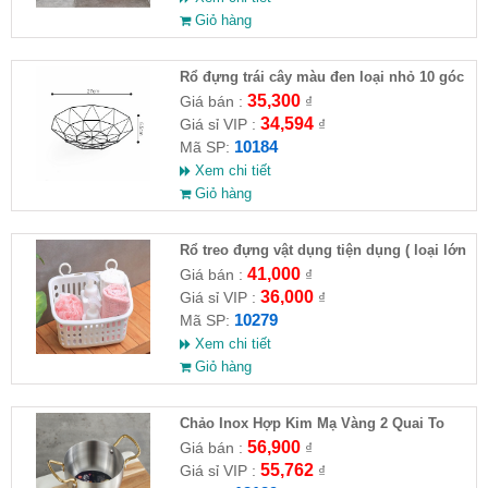
Giỏ hàng
Rổ đựng trái cây màu đen loại nhỏ 10 góc
27x6.5cm
35,300
Giá bán :
₫
34,594
Giá sỉ VIP :
₫
10184
Mã SP:
Xem chi tiết
Giỏ hàng
Rổ treo đựng vật dụng tiện dụng ( loại lớn
)
41,000
Giá bán :
₫
36,000
Giá sỉ VIP :
₫
10279
Mã SP:
Xem chi tiết
Giỏ hàng
Chảo Inox Hợp Kim Mạ Vàng 2 Quai To
18cm
56,900
Giá bán :
₫
55,762
Giá sỉ VIP :
₫