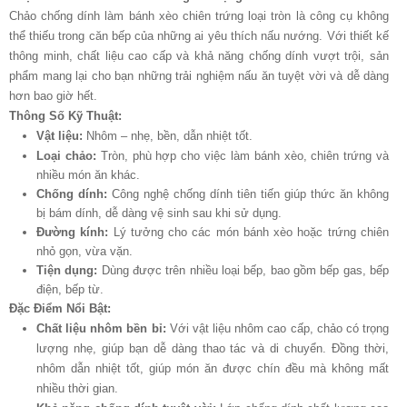
Chảo chống dính làm bánh xèo chiên trứng loại tròn là công cụ không
thể thiếu trong căn bếp của những ai yêu thích nấu nướng. Với thiết kế
thông minh, chất liệu cao cấp và khả năng chống dính vượt trội, sản
phẩm mang lại cho bạn những trải nghiệm nấu ăn tuyệt vời và dễ dàng
hơn bao giờ hết.
Thông Số Kỹ Thuật:
Vật liệu:
Nhôm – nhẹ, bền, dẫn nhiệt tốt.
Loại chảo:
Tròn, phù hợp cho việc làm bánh xèo, chiên trứng và
nhiều món ăn khác.
Chống dính:
Công nghệ chống dính tiên tiến giúp thức ăn không
bị bám dính, dễ dàng vệ sinh sau khi sử dụng.
Đường kính:
Lý tưởng cho các món bánh xèo hoặc trứng chiên
nhỏ gọn, vừa vặn.
Tiện dụng:
Dùng được trên nhiều loại bếp, bao gồm bếp gas, bếp
điện, bếp từ.
Đặc Điểm Nổi Bật:
Chất liệu nhôm bền bỉ:
Với vật liệu nhôm cao cấp, chảo có trọng
lượng nhẹ, giúp bạn dễ dàng thao tác và di chuyển. Đồng thời,
nhôm dẫn nhiệt tốt, giúp món ăn được chín đều mà không mất
nhiều thời gian.