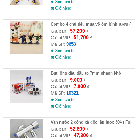
Xem chi tiết
Giỏ hàng
Combo 4 chú tiểu múa võ ôm bình rượu (
HĐ )
57,200
Giá bán :
₫
51,700
Giá sỉ VIP :
₫
9653
Mã SP:
Xem chi tiết
Giỏ hàng
Bút lông dầu đầu to 7mm nhanh khô
9,000
Giá bán :
₫
7,000
Giá sỉ VIP :
₫
10321
Mã SP:
Xem chi tiết
Giỏ hàng
Van nước 2 cổng xả độc lập inox 304 ( Full
VAT )
52,800
Giá bán :
₫
47,300
Giá sỉ VIP :
₫