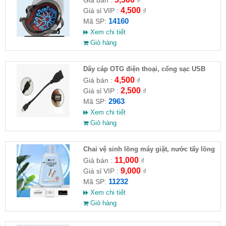
4,500
Giá sỉ VIP :
₫
14160
Mã SP:
Xem chi tiết
Giỏ hàng
Dây cáp OTG điện thoại, cổng sạc USB
4,500
Giá bán :
₫
2,500
Giá sỉ VIP :
₫
2963
Mã SP:
Xem chi tiết
Giỏ hàng
Chai vệ sinh lồng máy giặt, nước tẩy lồng
máy giặt CLEANING FLUID
11,000
Giá bán :
₫
9,000
Giá sỉ VIP :
₫
11232
Mã SP:
Xem chi tiết
Giỏ hàng