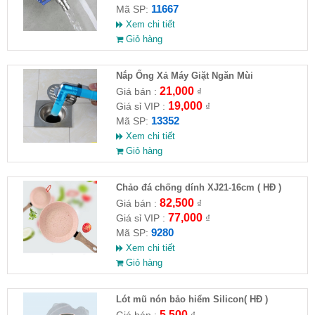
11667
Mã SP:
Xem chi tiết
Giỏ hàng
Nắp Ống Xả Máy Giặt Ngăn Mùi
21,000
Giá bán :
₫
19,000
Giá sỉ VIP :
₫
13352
Mã SP:
Xem chi tiết
Giỏ hàng
Chảo đá chống dính XJ21-16cm ( HĐ )
82,500
Giá bán :
₫
77,000
Giá sỉ VIP :
₫
9280
Mã SP:
Xem chi tiết
Giỏ hàng
Lót mũ nón bảo hiểm Silicon( HĐ )
5,500
Giá bán :
₫