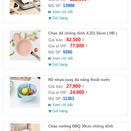
13986
Mã SP:
Xem chi tiết
Giỏ hàng
Chảo đá chống dính XJ21-16cm ( HĐ )
82,500
Giá bán :
₫
77,000
Giá sỉ VIP :
₫
9280
Mã SP:
Xem chi tiết
Giỏ hàng
Rỗ nhựa xoay đa năng thoát nước
27,900
Giá bán :
₫
24,900
Giá sỉ VIP :
₫
11361
Mã SP:
Xem chi tiết
Giỏ hàng
Chảo nướng BBQ 30cm chống dính