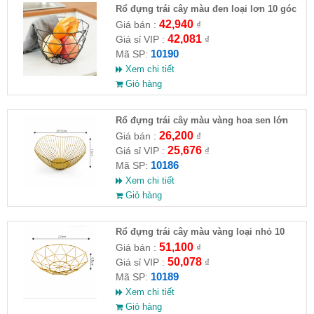
Rổ đựng trái cây màu đen loại lơn 10 góc
27x12cm
42,940
Giá bán :
₫
42,081
Giá sỉ VIP :
₫
10190
Mã SP:
Xem chi tiết
Giỏ hàng
Rổ đựng trái cây màu vàng hoa sen lớn
26.5x13cm
26,200
Giá bán :
₫
25,676
Giá sỉ VIP :
₫
10186
Mã SP:
Xem chi tiết
Giỏ hàng
Rổ đựng trái cây màu vàng loại nhỏ 10
góc 27x6.5cm
51,100
Giá bán :
₫
50,078
Giá sỉ VIP :
₫
10189
Mã SP:
Xem chi tiết
Giỏ hàng