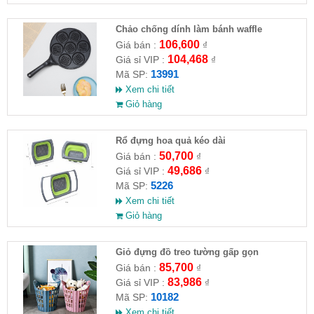
Chảo chống dính làm bánh waffle
106,600
Giá bán :
₫
104,468
Giá sỉ VIP :
₫
13991
Mã SP:
Xem chi tiết
Giỏ hàng
Rổ đựng hoa quả kéo dài
50,700
Giá bán :
₫
49,686
Giá sỉ VIP :
₫
5226
Mã SP:
Xem chi tiết
Giỏ hàng
Giỏ đựng đồ treo tường gấp gọn
85,700
Giá bán :
₫
83,986
Giá sỉ VIP :
₫
10182
Mã SP:
Xem chi tiết