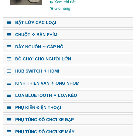
Xem chi tiết
Giỏ hàng
BẬT LỬA CÁC LOẠI
CHUỘT ✧ BÀN PHÍM
DÂY NGUỒN ✧ CÁP NỐI
ĐỒ CHƠI CHO NGƯỜI LỚN
HUB SWITCH ✧ HDMI
KÍNH THIÊN VĂN ✧ ỐNG NHÒM
LOA BLUETOOTH ✧ LOA KÉO
PHỤ KIỆN ĐIỆN THOẠI
PHỤ TÙNG ĐỒ CHƠI XE ĐẠP
PHỤ TÙNG ĐỒ CHƠI XE MÁY