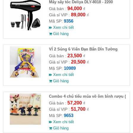
Máy sấy tóc Deliya DLY-8018 - 2200
94,000
Giá bán :
₫
89,000
Giá sỉ VIP :
₫
9356
Mã SP:
Xem chi tiết
Giỏ hàng
VỈ 2 Súng 6 Viên Đạn Bắn Dín Tường
23,500
Giá bán :
₫
20,500
Giá sỉ VIP :
₫
10989
Mã SP:
Xem chi tiết
Giỏ hàng
Combo 4 chú tiểu múa võ ôm bình rượu (
HĐ )
57,200
Giá bán :
₫
51,700
Giá sỉ VIP :
₫
9653
Mã SP:
Xem chi tiết
Giỏ hàng