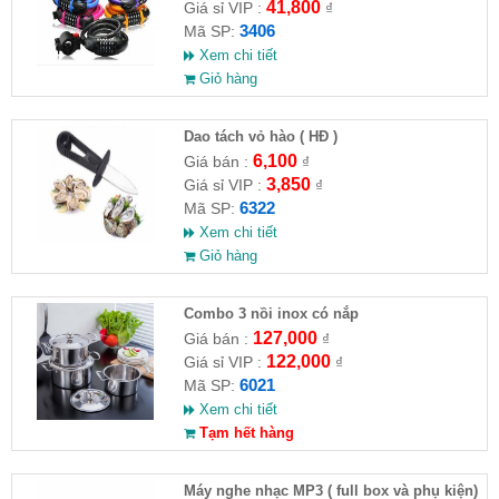
41,800
Giá sỉ VIP :
₫
3406
Mã SP:
Xem chi tiết
Giỏ hàng
Dao tách vỏ hào ( HĐ )
6,100
Giá bán :
₫
3,850
Giá sỉ VIP :
₫
6322
Mã SP:
Xem chi tiết
Giỏ hàng
Combo 3 nồi inox có nắp
127,000
Giá bán :
₫
122,000
Giá sỉ VIP :
₫
6021
Mã SP:
Xem chi tiết
Tạm hết hàng
Máy nghe nhạc MP3 ( full box và phụ kiện)