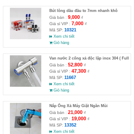
Bút lông dầu đầu to 7mm nhanh khô
9,000
Giá bán :
₫
7,000
Giá sỉ VIP :
₫
10321
Mã SP:
Xem chi tiết
Giỏ hàng
Van nước 2 cổng xả độc lập inox 304 ( Full
VAT )
52,800
Giá bán :
₫
47,300
Giá sỉ VIP :
₫
11667
Mã SP:
Xem chi tiết
Giỏ hàng
Nắp Ống Xả Máy Giặt Ngăn Mùi
21,000
Giá bán :
₫
19,000
Giá sỉ VIP :
₫
13352
Mã SP:
Xem chi tiết