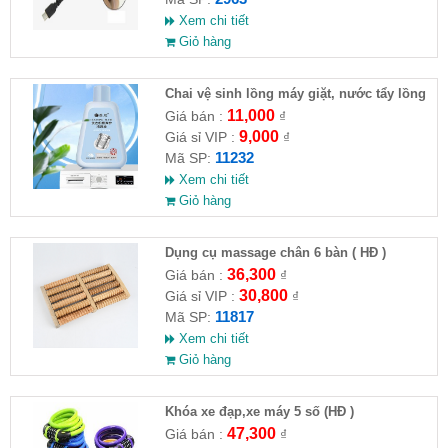
Xem chi tiết
Giỏ hàng
Chai vệ sinh lồng máy giặt, nước tẩy lồng
máy giặt CLEANING FLUID
11,000
Giá bán :
₫
9,000
Giá sỉ VIP :
₫
11232
Mã SP:
Xem chi tiết
Giỏ hàng
Dụng cụ massage chân 6 bàn ( HĐ )
36,300
Giá bán :
₫
30,800
Giá sỉ VIP :
₫
11817
Mã SP:
Xem chi tiết
Giỏ hàng
Khóa xe đạp,xe máy 5 số (HĐ )
47,300
Giá bán :
₫