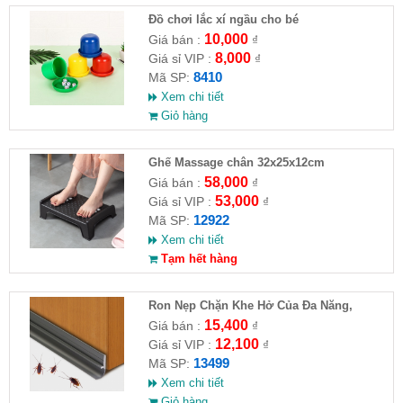
Đồ chơi lắc xí ngầu cho bé
10,000
Giá bán :
₫
8,000
Giá sỉ VIP :
₫
8410
Mã SP:
Xem chi tiết
Giỏ hàng
Ghế Massage chân 32x25x12cm
58,000
Giá bán :
₫
53,000
Giá sỉ VIP :
₫
12922
Mã SP:
Xem chi tiết
Tạm hết hàng
Ron Nẹp Chặn Khe Hở Của Đa Năng,
Chống Côn Trùng( HĐ )
15,400
Giá bán :
₫
12,100
Giá sỉ VIP :
₫
13499
Mã SP:
Xem chi tiết
Giỏ hàng