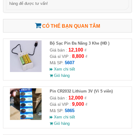
hàng để được tư vấn!
CÓ THỂ BẠN QUAN TÂM
Bộ Sạc Pin Đa Năng 3 Khe (HĐ )
12,100
Giá bán :
₫
8,800
Giá sỉ VIP :
₫
5607
Mã SP:
Xem chi tiết
Giỏ hàng
Pin CR2032 Lithium 3V (Vỉ 5 viên)
12,000
Giá bán :
₫
9,000
Giá sỉ VIP :
₫
5865
Mã SP:
Xem chi tiết
Giỏ hàng