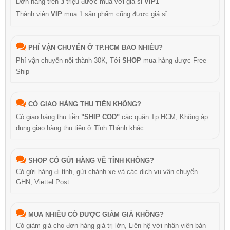
Đơn hàng trên
3
triệu được mua với giá sỉ
VIP1
Thành viên
VIP
mua 1 sản phẩm cũng được giá sỉ
PHÍ VẬN CHUYỂN Ở TP.HCM BAO NHIÊU?
Phí vận chuyển nội thành 30K, Tới
SHOP
mua hàng được Free
Ship
CÓ GIAO HÀNG THU TIỀN KHÔNG?
Có giao hàng thu tiền
"SHIP COD"
các quận Tp.HCM, Không áp
dụng giao hàng thu tiền ở Tỉnh Thành khác
SHOP CÓ GỬI HÀNG VỀ TỈNH KHÔNG?
Có gửi hàng đi tỉnh, gửi chành xe và các dịch vụ vận chuyển
GHN, Viettel Post…
MUA NHIỀU CÓ ĐƯỢC GIẢM GIÁ KHÔNG?
Có giảm giá cho đơn hàng giá trị lớn, Liên hệ với nhân viên bán