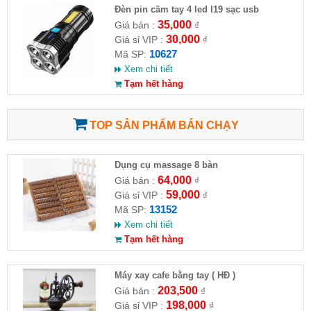
Đèn pin cầm tay 4 led l19 sạc usb
35,000
Giá bán :
₫
30,000
Giá sỉ VIP :
₫
10627
Mã SP:
Xem chi tiết
Tạm hết hàng
TOP SẢN PHẨM BÁN CHẠY
Dụng cụ massage 8 bàn
64,000
Giá bán :
₫
59,000
Giá sỉ VIP :
₫
13152
Mã SP:
Xem chi tiết
Tạm hết hàng
Máy xay cafe bằng tay ( HĐ )
203,500
Giá bán :
₫
198,000
Giá sỉ VIP :
₫