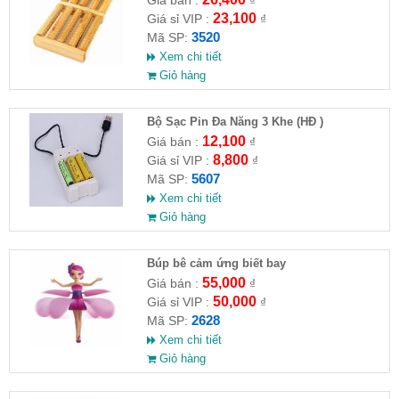
23,100
Giá sỉ VIP :
₫
3520
Mã SP:
Xem chi tiết
Giỏ hàng
Bộ Sạc Pin Đa Năng 3 Khe (HĐ )
12,100
Giá bán :
₫
8,800
Giá sỉ VIP :
₫
5607
Mã SP:
Xem chi tiết
Giỏ hàng
​Búp bê cảm ứng biết bay
55,000
Giá bán :
₫
50,000
Giá sỉ VIP :
₫
2628
Mã SP:
Xem chi tiết
Giỏ hàng