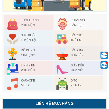
THỜI TRANG
CHAM SÓC
PHỤ KIỆN
LÀM ĐẸP
SỨC KHỎE
ĐỒ CHƠI
LUYỆN TẬP
TRẺ EM
ĐỒ DÙNG
ĐỒ DÙNG
GIA DỤNG
NHÀ BẾP
LINH KIỆN
GIÀY DÉP
PHỤ KIỆN
NAM NỮ
KARAOKE
Ô TÔ
MUSIC
XE MÁY
LIÊN HỆ MUA HÀNG