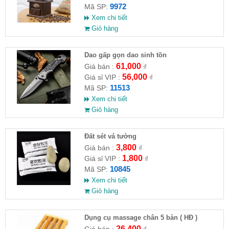
9972
Mã SP:
Xem chi tiết
Giỏ hàng
Dao gấp gọn dao sinh tồn
61,000
Giá bán :
₫
56,000
Giá sỉ VIP :
₫
11513
Mã SP:
Xem chi tiết
Giỏ hàng
Đất sét vá tường
3,800
Giá bán :
₫
1,800
Giá sỉ VIP :
₫
10845
Mã SP:
Xem chi tiết
Giỏ hàng
Dụng cụ massage chân 5 bàn ( HĐ )
26,400
Giá bán :
₫