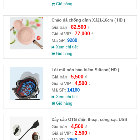
Giỏ hàng
Chảo đá chống dính XJ21-16cm ( HĐ )
82,500
Giá bán :
₫
77,000
Giá sỉ VIP :
₫
9280
Mã SP:
Xem chi tiết
Giỏ hàng
Lót mũ nón bảo hiểm Silicon( HĐ )
5,500
Giá bán :
₫
4,500
Giá sỉ VIP :
₫
14160
Mã SP:
Xem chi tiết
Giỏ hàng
Dây cáp OTG điện thoại, cổng sạc USB
4,500
Giá bán :
₫
2,500
Giá sỉ VIP :
₫
2963
Mã SP: