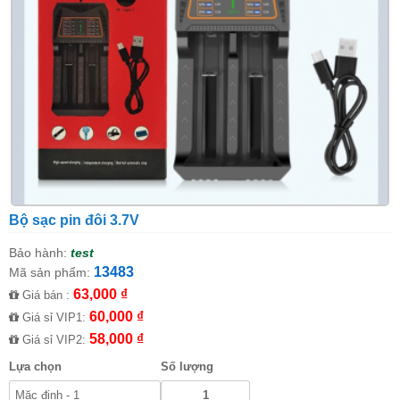
Bộ sạc pin đôi 3.7V
Bảo hành:
test
13483
Mã sản phẩm:
63,000 ₫
Giá bán :
60,000 ₫
Giá sỉ VIP1:
58,000 ₫
Giá sỉ VIP2:
Lựa chọn
Số lượng