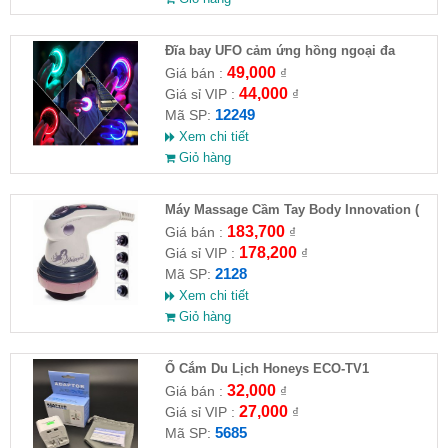
Đĩa bay UFO cảm ứng hồng ngoại đa
chiều tự động bay về
49,000
Giá bán :
₫
44,000
Giá sỉ VIP :
₫
12249
Mã SP:
Xem chi tiết
Giỏ hàng
Máy Massage Cầm Tay Body Innovation (
HĐ )
183,700
Giá bán :
₫
178,200
Giá sỉ VIP :
₫
2128
Mã SP:
Xem chi tiết
Giỏ hàng
Ổ Cắm Du Lịch Honeys ECO-TV1
32,000
Giá bán :
₫
27,000
Giá sỉ VIP :
₫
5685
Mã SP: