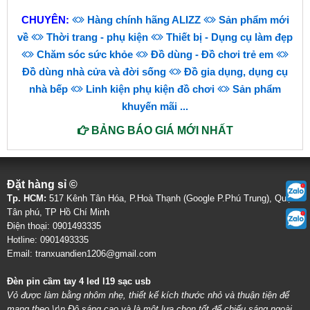
CHUYÊN:
Hàng chính hãng ALIZZ
Sản phẩm mới
về
Thời trang - phụ kiện
Thiết bị - Dụng cụ làm đẹp
Chăm sóc sức khỏe
Đồ dùng - Đồ chơi trẻ em
Đồ dùng nhà cửa và đời sống
Đồ gia dụng, dụng cụ
nhà bếp
Linh kiện phụ kiện đồ chơi
Sản phẩm
khuyến mãi
...
BẢNG BÁO GIÁ MỚI NHẤT
Đặt hàng sỉ ©
Tp. HCM:
517 Kênh Tân Hóa, P.Hoà Thạnh (Google P.Phú Trung), Quận
Tân phú, TP Hồ Chí Minh
Điện thoại: 0901493335
Hotline: 0901493335
Email: tranxuandien1206@gmail.com
Đèn pin cầm tay 4 led l19 sạc usb
Vỏ được làm bằng nhôm nhẹ, thiết kế kích thước nhỏ và thuận tiện để
mang theo.\r\n Độ sáng cao và là một lựa chọn tốt để chiếu sáng ngoài