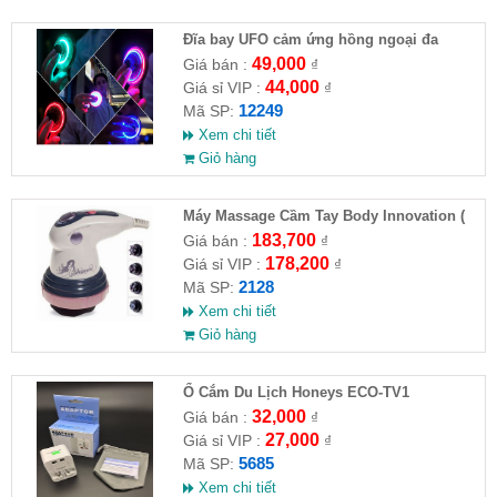
Đĩa bay UFO cảm ứng hồng ngoại đa
chiều tự động bay về
49,000
Giá bán :
₫
44,000
Giá sỉ VIP :
₫
12249
Mã SP:
Xem chi tiết
Giỏ hàng
Máy Massage Cầm Tay Body Innovation (
HĐ )
183,700
Giá bán :
₫
178,200
Giá sỉ VIP :
₫
2128
Mã SP:
Xem chi tiết
Giỏ hàng
Ổ Cắm Du Lịch Honeys ECO-TV1
32,000
Giá bán :
₫
27,000
Giá sỉ VIP :
₫
5685
Mã SP:
Xem chi tiết