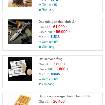
Xem chi tiết
Giỏ hàng
Dao gấp gọn dao sinh tồn
61,000
Giá bán :
₫
56,000
Giá sỉ VIP :
₫
11513
Mã SP:
Xem chi tiết
Giỏ hàng
Đất sét vá tường
3,800
Giá bán :
₫
1,800
Giá sỉ VIP :
₫
10845
Mã SP:
Xem chi tiết
Giỏ hàng
Dụng cụ massage chân 5 bàn ( HĐ )
26,400
Giá bán :
₫