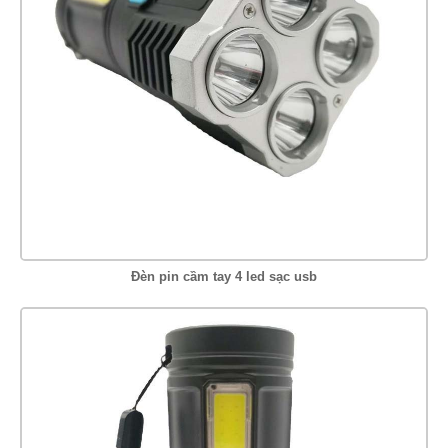
Đèn pin cầm tay 4 led sạc usb