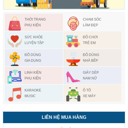
THỜI TRANG
CHAM SÓC
PHỤ KIỆN
LÀM ĐẸP
SỨC KHỎE
ĐỒ CHƠI
LUYỆN TẬP
TRẺ EM
ĐỒ DÙNG
ĐỒ DÙNG
GIA DỤNG
NHÀ BẾP
LINH KIỆN
GIÀY DÉP
PHỤ KIỆN
NAM NỮ
KARAOKE
Ô TÔ
MUSIC
XE MÁY
LIÊN HỆ MUA HÀNG