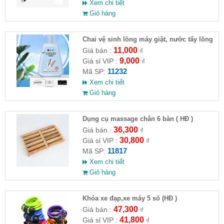
Xem chi tiết
Giỏ hàng
Chai vệ sinh lồng máy giặt, nước tẩy lồng
máy giặt CLEANING FLUID
11,000
Giá bán :
₫
9,000
Giá sỉ VIP :
₫
11232
Mã SP:
Xem chi tiết
Giỏ hàng
Dụng cụ massage chân 6 bàn ( HĐ )
36,300
Giá bán :
₫
30,800
Giá sỉ VIP :
₫
11817
Mã SP:
Xem chi tiết
Giỏ hàng
Khóa xe đạp,xe máy 5 số (HĐ )
47,300
Giá bán :
₫
41,800
Giá sỉ VIP :
₫