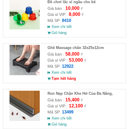
Đồ chơi lắc xí ngầu cho bé
10,000
Giá bán :
₫
8,000
Giá sỉ VIP :
₫
8410
Mã SP:
Xem chi tiết
Giỏ hàng
Ghế Massage chân 32x25x12cm
58,000
Giá bán :
₫
53,000
Giá sỉ VIP :
₫
12922
Mã SP:
Xem chi tiết
Tạm hết hàng
Ron Nẹp Chặn Khe Hở Của Đa Năng,
Chống Côn Trùng( HĐ )
15,400
Giá bán :
₫
12,100
Giá sỉ VIP :
₫
13499
Mã SP:
Xem chi tiết
Giỏ hàng