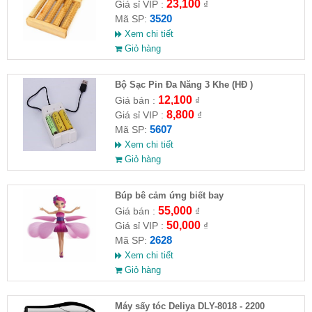
23,100
Giá sỉ VIP :
₫
3520
Mã SP:
Xem chi tiết
Giỏ hàng
Bộ Sạc Pin Đa Năng 3 Khe (HĐ )
12,100
Giá bán :
₫
8,800
Giá sỉ VIP :
₫
5607
Mã SP:
Xem chi tiết
Giỏ hàng
​Búp bê cảm ứng biết bay
55,000
Giá bán :
₫
50,000
Giá sỉ VIP :
₫
2628
Mã SP:
Xem chi tiết
Giỏ hàng
Máy sấy tóc Deliya DLY-8018 - 2200