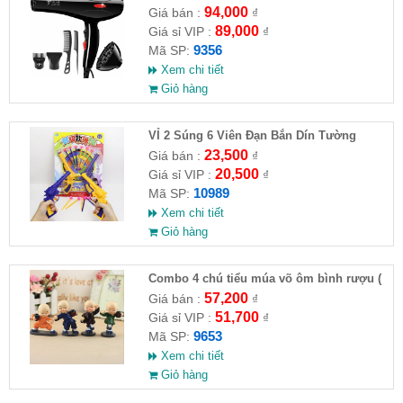
94,000
Giá bán :
₫
89,000
Giá sỉ VIP :
₫
9356
Mã SP:
Xem chi tiết
Giỏ hàng
VỈ 2 Súng 6 Viên Đạn Bắn Dín Tường
23,500
Giá bán :
₫
20,500
Giá sỉ VIP :
₫
10989
Mã SP:
Xem chi tiết
Giỏ hàng
Combo 4 chú tiểu múa võ ôm bình rượu (
HĐ )
57,200
Giá bán :
₫
51,700
Giá sỉ VIP :
₫
9653
Mã SP:
Xem chi tiết
Giỏ hàng