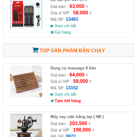
63,000
Giá bán :
₫
58,000
Giá sỉ VIP :
₫
13483
Mã SP:
Xem chi tiết
Giỏ hàng
TOP SẢN PHẨM BÁN CHẠY
Dụng cụ massage 8 bàn
64,000
Giá bán :
₫
59,000
Giá sỉ VIP :
₫
13152
Mã SP:
Xem chi tiết
Tạm hết hàng
Máy xay cafe bằng tay ( HĐ )
203,500
Giá bán :
₫
198,000
Giá sỉ VIP :
₫
9972
Mã SP: