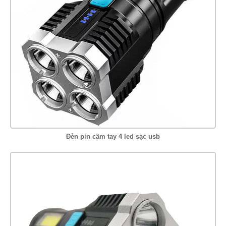
Đèn pin cầm tay 4 led sạc usb