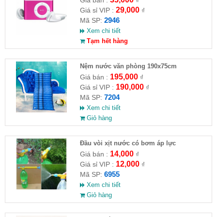
29,000
Giá sỉ VIP :
₫
2946
Mã SP:
Xem chi tiết
Tạm hết hàng
Nệm nước văn phòng 190x75cm
195,000
Giá bán :
₫
190,000
Giá sỉ VIP :
₫
7204
Mã SP:
Xem chi tiết
Giỏ hàng
Đầu vòi xịt nước có bơm áp lực
14,000
Giá bán :
₫
12,000
Giá sỉ VIP :
₫
6955
Mã SP:
Xem chi tiết
Giỏ hàng