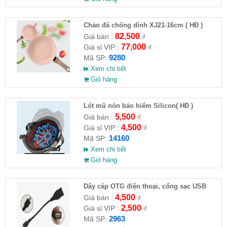
Chảo đá chống dính XJ21-16cm ( HĐ )
82,500
Giá bán :
₫
77,000
Giá sỉ VIP :
₫
9280
Mã SP:
Xem chi tiết
Giỏ hàng
Lót mũ nón bảo hiểm Silicon( HĐ )
5,500
Giá bán :
₫
4,500
Giá sỉ VIP :
₫
14160
Mã SP:
Xem chi tiết
Giỏ hàng
Dây cáp OTG điện thoại, cổng sạc USB
4,500
Giá bán :
₫
2,500
Giá sỉ VIP :
₫
2963
Mã SP: