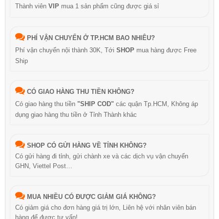
Thành viên
VIP
mua 1 sản phẩm cũng được giá sỉ
PHÍ VẬN CHUYỂN Ở TP.HCM BAO NHIÊU?
Phí vận chuyển nội thành 30K, Tới
SHOP
mua hàng được Free
Ship
CÓ GIAO HÀNG THU TIỀN KHÔNG?
Có giao hàng thu tiền
"SHIP COD"
các quận Tp.HCM, Không áp
dụng giao hàng thu tiền ở Tỉnh Thành khác
SHOP CÓ GỬI HÀNG VỀ TỈNH KHÔNG?
Có gửi hàng đi tỉnh, gửi chành xe và các dịch vụ vận chuyển
GHN, Viettel Post…
MUA NHIỀU CÓ ĐƯỢC GIẢM GIÁ KHÔNG?
Có giảm giá cho đơn hàng giá trị lớn, Liên hệ với nhân viên bán
hàng để được tư vấn!