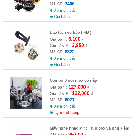
3406
Mã SP:
Xem chi tiết
Giỏ hàng
Dao tách vỏ hào ( HĐ )
6,100
Giá bán :
₫
3,850
Giá sỉ VIP :
₫
6322
Mã SP:
Xem chi tiết
Giỏ hàng
Combo 3 nồi inox có nắp
127,000
Giá bán :
₫
122,000
Giá sỉ VIP :
₫
6021
Mã SP:
Xem chi tiết
Tạm hết hàng
Máy nghe nhạc MP3 ( full box và phụ kiện)
35,000
Giá bán :
₫