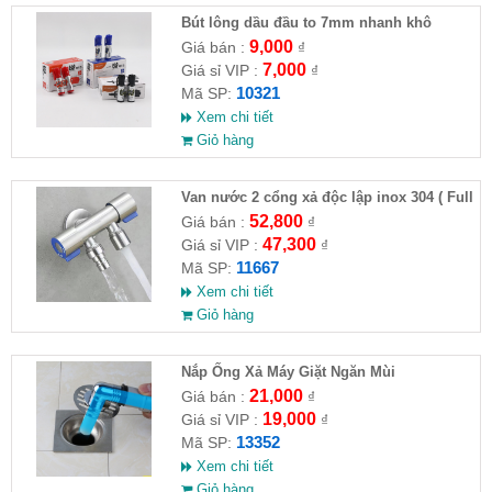
Bút lông dầu đầu to 7mm nhanh khô
9,000
Giá bán :
₫
7,000
Giá sỉ VIP :
₫
10321
Mã SP:
Xem chi tiết
Giỏ hàng
Van nước 2 cổng xả độc lập inox 304 ( Full
VAT )
52,800
Giá bán :
₫
47,300
Giá sỉ VIP :
₫
11667
Mã SP:
Xem chi tiết
Giỏ hàng
Nắp Ống Xả Máy Giặt Ngăn Mùi
21,000
Giá bán :
₫
19,000
Giá sỉ VIP :
₫
13352
Mã SP:
Xem chi tiết
Giỏ hàng