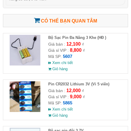
CÓ THỂ BẠN QUAN TÂM
Bộ Sạc Pin Đa Năng 3 Khe (HĐ )
12,100
Giá bán :
₫
8,800
Giá sỉ VIP :
₫
5607
Mã SP:
Xem chi tiết
Giỏ hàng
Pin CR2032 Lithium 3V (Vỉ 5 viên)
12,000
Giá bán :
₫
9,000
Giá sỉ VIP :
₫
5865
Mã SP:
Xem chi tiết
Giỏ hàng
Bộ sạc pin đôi 3.7V