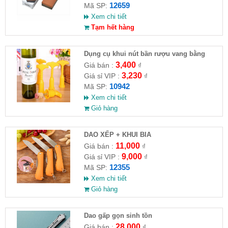
12659
Mã SP:
Xem chi tiết
Tạm hết hàng
Dụng cụ khui nút bần rượu vang bằng
nhựa
3,400
Giá bán :
₫
3,230
Giá sỉ VIP :
₫
10942
Mã SP:
Xem chi tiết
Giỏ hàng
DAO XẾP + KHUI BIA
11,000
Giá bán :
₫
9,000
Giá sỉ VIP :
₫
12355
Mã SP:
Xem chi tiết
Giỏ hàng
Dao gấp gọn sinh tồn
28,000
Giá bán :
₫