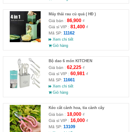
Máy thái rau củ quả ( HĐ )
86,900
Giá bán :
₫
81,400
Giá sỉ VIP :
₫
11162
Mã SP:
Xem chi tiết
Giỏ hàng
Bộ dao 6 món KITCHEN
62,225
Giá bán :
₫
60,981
Giá sỉ VIP :
₫
11661
Mã SP:
Xem chi tiết
Giỏ hàng
Kéo cắt cành hoa, tỉa cành cây
18,000
Giá bán :
₫
16,000
Giá sỉ VIP :
₫
13109
Mã SP: