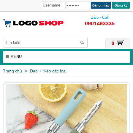
Đăng ký
Zalo - Call
0901493335
0
MENU
Trang chủ
Dao ✧ Kéo các loại