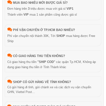
MUA BAO NHIÊU MỚI ĐƯỢC GIÁ SỈ?
Đơn hàng trên
3
triệu được mua với giá sỉ
VIP1
Thành viên
VIP
mua 1 sản phẩm cũng được giá sỉ
PHÍ VẬN CHUYỂN Ở TP.HCM BAO NHIÊU?
Phí vận chuyển nội thành 30K, Tới
SHOP
mua hàng được Free
Ship
CÓ GIAO HÀNG THU TIỀN KHÔNG?
Có giao hàng thu tiền
"SHIP COD"
các quận Tp.HCM, Không áp
dụng giao hàng thu tiền ở Tỉnh Thành khác
SHOP CÓ GỬI HÀNG VỀ TỈNH KHÔNG?
Có gửi hàng đi tỉnh, gửi chành xe và các dịch vụ vận chuyển
GHN, Viettel Post…