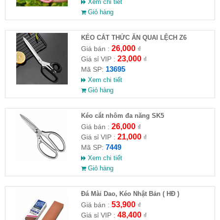
Xem chi tiết
Giỏ hàng
KÉO CẮT THỨC ĂN QUAI LỆCH Z6
26,000
Giá bán :
₫
23,000
Giá sỉ VIP :
₫
13695
Mã SP:
Xem chi tiết
Giỏ hàng
Kéo cắt nhôm đa năng SK5
26,000
Giá bán :
₫
21,000
Giá sỉ VIP :
₫
7449
Mã SP:
Xem chi tiết
Giỏ hàng
Đá Mài Dao, Kéo Nhật Bản ( HĐ )
53,900
Giá bán :
₫
48,400
Giá sỉ VIP :
₫