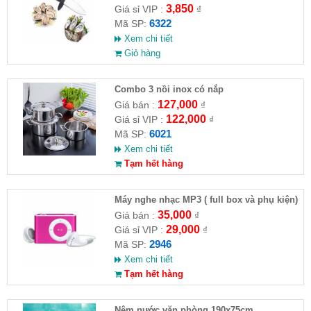
3,850
Giá sỉ VIP :
₫
6322
Mã SP:
Xem chi tiết
Giỏ hàng
Combo 3 nồi inox có nắp
127,000
Giá bán :
₫
122,000
Giá sỉ VIP :
₫
6021
Mã SP:
Xem chi tiết
Tạm hết hàng
Máy nghe nhạc MP3 ( full box và phụ kiện)
35,000
Giá bán :
₫
29,000
Giá sỉ VIP :
₫
2946
Mã SP:
Xem chi tiết
Tạm hết hàng
Nệm nước văn phòng 190x75cm