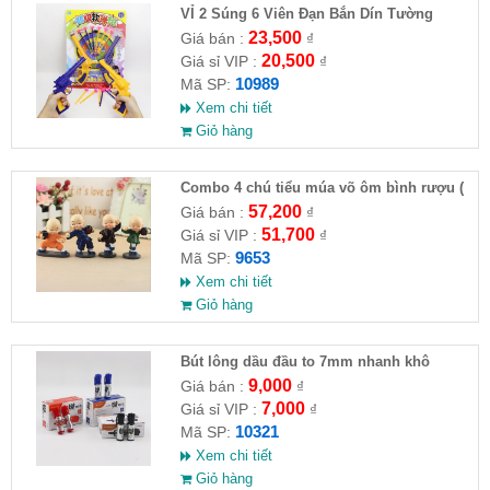
VỈ 2 Súng 6 Viên Đạn Bắn Dín Tường
23,500
Giá bán :
₫
20,500
Giá sỉ VIP :
₫
10989
Mã SP:
Xem chi tiết
Giỏ hàng
Combo 4 chú tiểu múa võ ôm bình rượu (
HĐ )
57,200
Giá bán :
₫
51,700
Giá sỉ VIP :
₫
9653
Mã SP:
Xem chi tiết
Giỏ hàng
Bút lông dầu đầu to 7mm nhanh khô
9,000
Giá bán :
₫
7,000
Giá sỉ VIP :
₫
10321
Mã SP:
Xem chi tiết
Giỏ hàng