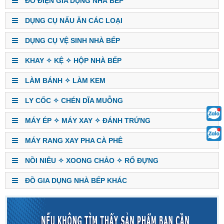
ĐỒ ĐIỆN GIA DỤNG NHÀ BẾP
DỤNG CỤ NẤU ĂN CÁC LOẠI
DỤNG CỤ VỆ SINH NHÀ BẾP
KHAY ✧ KỆ ✧ HỘP NHÀ BẾP
LÀM BÁNH ✧ LÀM KEM
LY CỐC ✧ CHÉN DĨA MUỖNG
MÁY ÉP ✧ MÁY XAY ✧ ĐÁNH TRỨNG
MÁY RANG XAY PHA CÀ PHÊ
NỒI NIÊU ✧ XOONG CHẢO ✧ RỔ ĐỰNG
ĐỒ GIA DỤNG NHÀ BẾP KHÁC