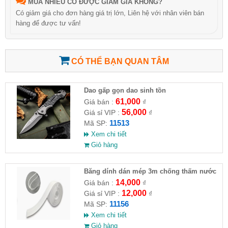
MUA NHIỀU CÓ ĐƯỢC GIẢM GIÁ KHÔNG?
Có giảm giá cho đơn hàng giá trị lớn, Liên hệ với nhân viên bán
hàng để được tư vấn!
CÓ THỂ BẠN QUAN TÂM
Dao gấp gọn dao sinh tồn
61,000
Giá bán :
₫
56,000
Giá sỉ VIP :
₫
11513
Mã SP:
Xem chi tiết
Giỏ hàng
Băng dính dán mép 3m chống thấm nước
14,000
Giá bán :
₫
12,000
Giá sỉ VIP :
₫
11156
Mã SP:
Xem chi tiết
Giỏ hàng