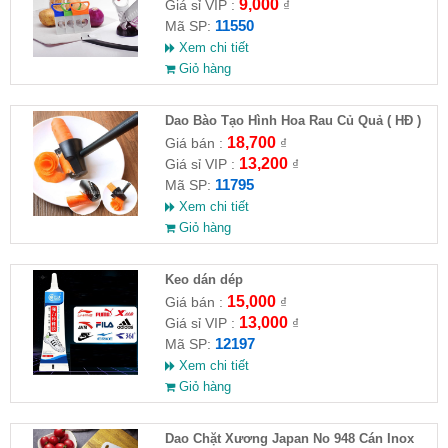
9,000
Giá sỉ VIP :
₫
11550
Mã SP:
Xem chi tiết
Giỏ hàng
Dao Bào Tạo Hình Hoa Rau Củ Quả ( HĐ )
18,700
Giá bán :
₫
13,200
Giá sỉ VIP :
₫
11795
Mã SP:
Xem chi tiết
Giỏ hàng
Keo dán dép
15,000
Giá bán :
₫
13,000
Giá sỉ VIP :
₫
12197
Mã SP:
Xem chi tiết
Giỏ hàng
Dao Chặt Xương Japan No 948 Cán Inox