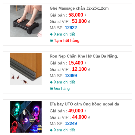
Ghế Massage chân 32x25x12cm
58,000
Giá bán :
₫
53,000
Giá sỉ VIP :
₫
12922
Mã SP:
Xem chi tiết
Tạm hết hàng
Ron Nẹp Chặn Khe Hở Của Đa Năng,
Chống Côn Trùng( HĐ )
15,400
Giá bán :
₫
12,100
Giá sỉ VIP :
₫
13499
Mã SP:
Xem chi tiết
Giỏ hàng
Đĩa bay UFO cảm ứng hồng ngoại đa
chiều tự động bay về
49,000
Giá bán :
₫
44,000
Giá sỉ VIP :
₫
12249
Mã SP:
Xem chi tiết