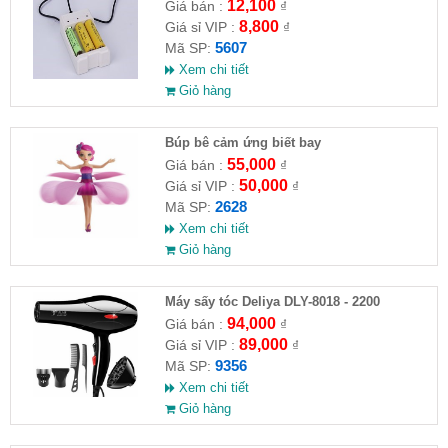
12,100
Giá bán :
₫
8,800
Giá sỉ VIP :
₫
5607
Mã SP:
Xem chi tiết
Giỏ hàng
​Búp bê cảm ứng biết bay
55,000
Giá bán :
₫
50,000
Giá sỉ VIP :
₫
2628
Mã SP:
Xem chi tiết
Giỏ hàng
Máy sấy tóc Deliya DLY-8018 - 2200
94,000
Giá bán :
₫
89,000
Giá sỉ VIP :
₫
9356
Mã SP:
Xem chi tiết
Giỏ hàng