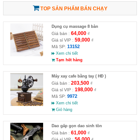
TOP SẢN PHẨM BÁN CHẠY
Dụng cụ massage 8 bàn
64,000
Giá bán :
₫
59,000
Giá sỉ VIP :
₫
13152
Mã SP:
Xem chi tiết
Tạm hết hàng
Máy xay cafe bằng tay ( HĐ )
203,500
Giá bán :
₫
198,000
Giá sỉ VIP :
₫
9972
Mã SP:
Xem chi tiết
Giỏ hàng
Dao gấp gọn dao sinh tồn
61,000
Giá bán :
₫
56,000
Giá sỉ VIP :
₫