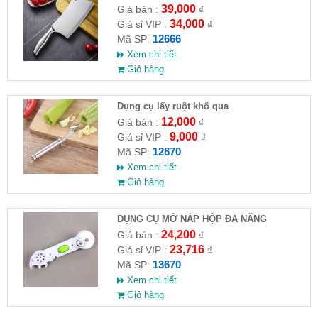
39,000
Giá bán :
₫
34,000
Giá sỉ VIP :
₫
12666
Mã SP:
Xem chi tiết
Giỏ hàng
Dụng cụ lấy ruột khổ qua
12,000
Giá bán :
₫
9,000
Giá sỉ VIP :
₫
12870
Mã SP:
Xem chi tiết
Giỏ hàng
DỤNG CỤ MỞ NẮP HỘP ĐA NĂNG
KITCHEN CANDO 6IN1
24,200
Giá bán :
₫
23,716
Giá sỉ VIP :
₫
13670
Mã SP:
Xem chi tiết
Giỏ hàng