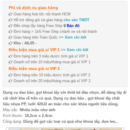
Phí và dịch vụ giao hàng
Giao hàng hoả tốc nội thành HCM
Hỗ trợ đóng gói và giao hàng
cho sàn TMDT
Đến shop lấy hàng Free Ship
Bản đồ
Đơn hàng > 1tr5 Free Ship chành xe và nội thành
Giao hàng trên Toàn Quốc
>> Xem chi tiết
Kho : A6.05 -
Điều kiện mua giá sỉ VIP 1
>> Xem chi tiết
Đơn hàng trên 3 triệu được tính giá sỉ VIP 1
Doanh số trên 10 triệu/tháng mua giá sỉ VIP 1
Điều kiện mua giá sỉ VIP 2
Đơn hàng trên 10 triệu được tính giá sỉ VIP 2
Doanh số trên 20 triệu/tháng mua giá sỉ VIP 2
Dụng cụ dao bào, gọt khoai tây với thiết kế đầu nhọn, dễ dàng lấy đi
cái rãnh khe rễ trên củ quả. Dụng cụ dao bào , gọt khoai tây chất
liệu nhựa PP, lưỡi 420J2 an toàn cho sức khỏe người tiêu dùng.
Màu sắc:
Nhiều màu như ảnh
Kích thước:
18,2cm x 2,4cm
Công dụng:
Dùng để gọt các loại củ quả như khoai tây, dưa leo,..