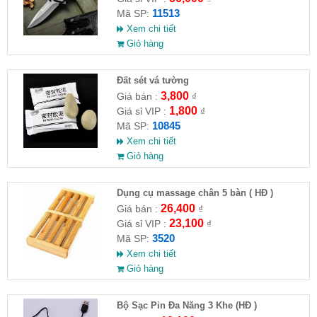
11513
Mã SP:
Xem chi tiết
Giỏ hàng
Đất sét vá tường
3,800
Giá bán :
₫
1,800
Giá sỉ VIP :
₫
10845
Mã SP:
Xem chi tiết
Giỏ hàng
Dụng cụ massage chân 5 bàn ( HĐ )
26,400
Giá bán :
₫
23,100
Giá sỉ VIP :
₫
3520
Mã SP:
Xem chi tiết
Giỏ hàng
Bộ Sạc Pin Đa Năng 3 Khe (HĐ )