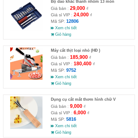
Bộ dao khắc thanh nhôm 13 món
29,000
Giá bán :
₫
24,000
Giá sỉ VIP :
₫
12806
Mã SP:
Xem chi tiết
Giỏ hàng
Máy cắt thịt loại nhỏ (HĐ )
185,900
Giá bán :
₫
180,400
Giá sỉ VIP :
₫
9752
Mã SP:
Xem chi tiết
Giỏ hàng
Dụng cụ cắt mắt thơm hình chữ V
9,000
Giá bán :
₫
6,000
Giá sỉ VIP :
₫
5816
Mã SP:
Xem chi tiết
Giỏ hàng