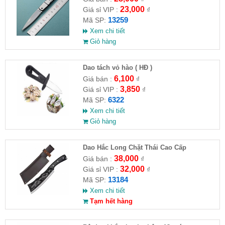
23,000
Giá sỉ VIP :
₫
13259
Mã SP:
Xem chi tiết
Giỏ hàng
Dao tách vỏ hào ( HĐ )
6,100
Giá bán :
₫
3,850
Giá sỉ VIP :
₫
6322
Mã SP:
Xem chi tiết
Giỏ hàng
Dao Hắc Long Chặt Thái Cao Cấp
38,000
Giá bán :
₫
32,000
Giá sỉ VIP :
₫
13184
Mã SP:
Xem chi tiết
Tạm hết hàng