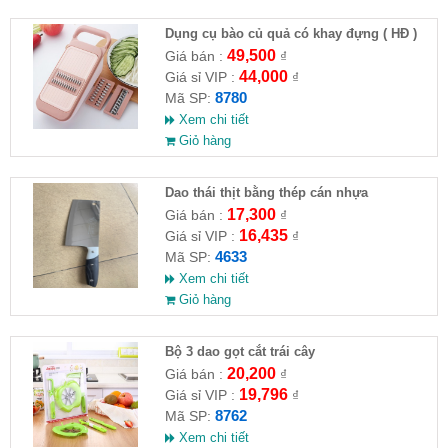
Dụng cụ bào củ quả có khay đựng ( HĐ )
49,500
Giá bán :
₫
44,000
Giá sỉ VIP :
₫
8780
Mã SP:
Xem chi tiết
Giỏ hàng
Dao thái thịt bằng thép cán nhựa
17,300
Giá bán :
₫
16,435
Giá sỉ VIP :
₫
4633
Mã SP:
Xem chi tiết
Giỏ hàng
Bộ 3 dao gọt cắt trái cây
20,200
Giá bán :
₫
19,796
Giá sỉ VIP :
₫
8762
Mã SP:
Xem chi tiết