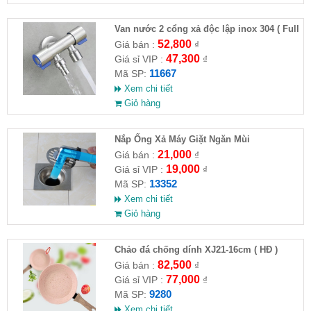
Van nước 2 cổng xả độc lập inox 304 ( Full
VAT )
52,800
Giá bán :
₫
47,300
Giá sỉ VIP :
₫
11667
Mã SP:
Xem chi tiết
Giỏ hàng
Nắp Ống Xả Máy Giặt Ngăn Mùi
21,000
Giá bán :
₫
19,000
Giá sỉ VIP :
₫
13352
Mã SP:
Xem chi tiết
Giỏ hàng
Chảo đá chống dính XJ21-16cm ( HĐ )
82,500
Giá bán :
₫
77,000
Giá sỉ VIP :
₫
9280
Mã SP:
Xem chi tiết