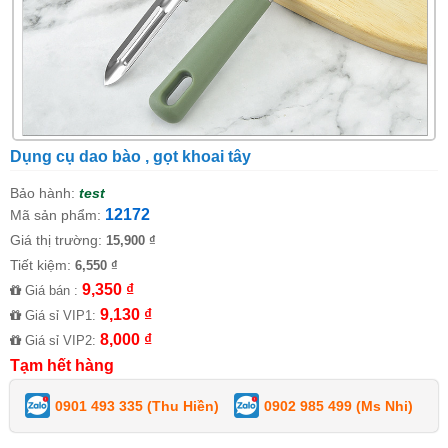
Dụng cụ dao bào , gọt khoai tây
Bảo hành:
test
12172
Mã sản phẩm:
Giá thị trường:
15,900 ₫
Tiết kiệm:
6,550 ₫
9,350 ₫
Giá bán :
9,130 ₫
Giá sỉ VIP1:
8,000 ₫
Giá sỉ VIP2:
Tạm hết hàng
0901 493 335 (Thu Hiền)
0902 985 499 (Ms Nhi)