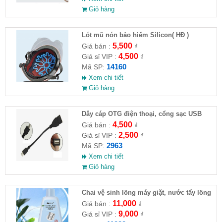
Giỏ hàng
Lót mũ nón bảo hiểm Silicon( HĐ )
5,500
Giá bán :
₫
4,500
Giá sỉ VIP :
₫
14160
Mã SP:
Xem chi tiết
Giỏ hàng
Dây cáp OTG điện thoại, cổng sạc USB
4,500
Giá bán :
₫
2,500
Giá sỉ VIP :
₫
2963
Mã SP:
Xem chi tiết
Giỏ hàng
Chai vệ sinh lồng máy giặt, nước tẩy lồng
máy giặt CLEANING FLUID
11,000
Giá bán :
₫
9,000
Giá sỉ VIP :
₫