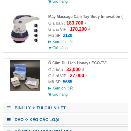
Giỏ hàng
Máy Massage Cầm Tay Body Innovation (
HĐ )
183,700
Giá bán :
₫
178,200
Giá sỉ VIP :
₫
2128
Mã SP:
Xem chi tiết
Giỏ hàng
Ổ Cắm Du Lịch Honeys ECO-TV1
32,000
Giá bán :
₫
27,000
Giá sỉ VIP :
₫
5685
Mã SP:
Xem chi tiết
Giỏ hàng
BÌNH LY ✧ TÚI GIỮ NHIỆT
DAO ✧ KÉO CÁC LOẠI