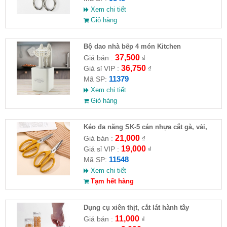
Xem chi tiết
Giỏ hàng
Bộ dao nhà bếp 4 món Kitchen
37,500
Giá bán :
₫
36,750
Giá sỉ VIP :
₫
11379
Mã SP:
Xem chi tiết
Giỏ hàng
Kéo đa năng SK-5 cán nhựa cắt gà, vải,
giấy
21,000
Giá bán :
₫
19,000
Giá sỉ VIP :
₫
11548
Mã SP:
Xem chi tiết
Tạm hết hàng
Dụng cụ xiên thịt, cắt lát hành tây
11,000
Giá bán :
₫