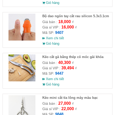
Giỏ hàng
Bộ dao ngón tay cắt rau silicon 5.3x3.1cm
18,000
Giá bán :
₫
16,000
Giá sỉ VIP :
₫
9407
Mã SP:
Xem chi tiết
Giỏ hàng
Kéo cắt gà bằng thép có móc gài khóa
24x4.5cm
40,300
Giá bán :
₫
39,494
Giá sỉ VIP :
₫
9447
Mã SP:
Xem chi tiết
Giỏ hàng
Kéo mini cắt tỉa lông mày màu bạc
9.5x4.8cm
27,000
Giá bán :
₫
22,000
Giá sỉ VIP :
₫
9848
Mã SP: