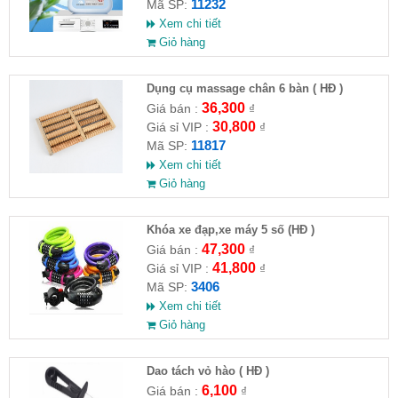
11232
Mã SP:
Xem chi tiết
Giỏ hàng
Dụng cụ massage chân 6 bàn ( HĐ )
36,300
Giá bán :
₫
30,800
Giá sỉ VIP :
₫
11817
Mã SP:
Xem chi tiết
Giỏ hàng
Khóa xe đạp,xe máy 5 số (HĐ )
47,300
Giá bán :
₫
41,800
Giá sỉ VIP :
₫
3406
Mã SP:
Xem chi tiết
Giỏ hàng
Dao tách vỏ hào ( HĐ )
6,100
Giá bán :
₫