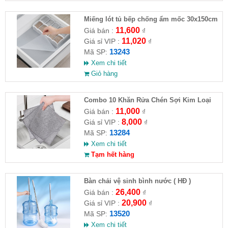
Miếng lót tủ bếp chống ẩm mốc 30x150cm
11,600
Giá bán :
₫
11,020
Giá sỉ VIP :
₫
13243
Mã SP:
Xem chi tiết
Giỏ hàng
Combo 10 Khăn Rửa Chén Sợi Kim Loại
11,000
Giá bán :
₫
8,000
Giá sỉ VIP :
₫
13284
Mã SP:
Xem chi tiết
Tạm hết hàng
Bàn chải vệ sinh bình nước ( HĐ )
26,400
Giá bán :
₫
20,900
Giá sỉ VIP :
₫
13520
Mã SP:
Xem chi tiết