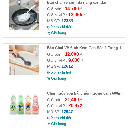
Bàn chải vệ sinh đa năng cán dài
14,700
Giá bán :
₫
13,965
Giá sỉ VIP :
₫
12383
Mã SP:
Xem chi tiết
Giỏ hàng
Bàn Chải Vệ Sinh Kèm Gắp Rác 2 Trong 1
Đa Năng
12,000
Giá bán :
₫
9,000
Giá sỉ VIP :
₫
12612
Mã SP:
Xem chi tiết
Giỏ hàng
Chai nước rửa bát chén hương cam 600ml
Rocket hàng Nhật
21,400
Giá bán :
₫
20,972
Giá sỉ VIP :
₫
12947
Mã SP:
Xem chi tiết
Giỏ hàng