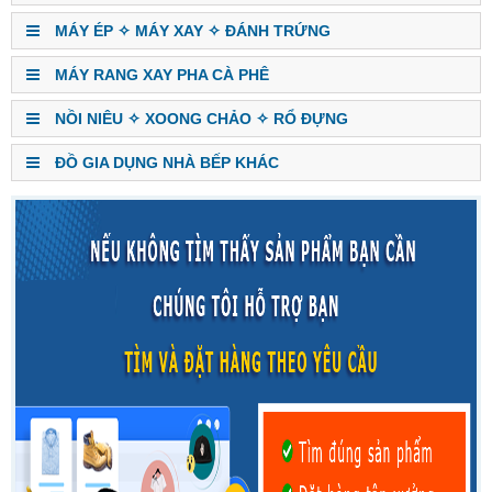
MÁY ÉP ✧ MÁY XAY ✧ ĐÁNH TRỨNG
MÁY RANG XAY PHA CÀ PHÊ
NỒI NIÊU ✧ XOONG CHẢO ✧ RỔ ĐỰNG
ĐỒ GIA DỤNG NHÀ BẾP KHÁC