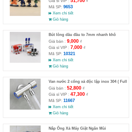
51,700
Giá sỉ VIP :
₫
9653
Mã SP:
Xem chi tiết
Giỏ hàng
Bút lông dầu đầu to 7mm nhanh khô
9,000
Giá bán :
₫
7,000
Giá sỉ VIP :
₫
10321
Mã SP:
Xem chi tiết
Giỏ hàng
Van nước 2 cổng xả độc lập inox 304 ( Full
VAT )
52,800
Giá bán :
₫
47,300
Giá sỉ VIP :
₫
11667
Mã SP:
Xem chi tiết
Giỏ hàng
Nắp Ống Xả Máy Giặt Ngăn Mùi