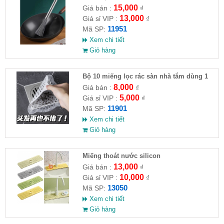
15,000
Giá bán :
₫
13,000
Giá sỉ VIP :
₫
11951
Mã SP:
Xem chi tiết
Giỏ hàng
Bộ 10 miếng lọc rác sàn nhà tắm dùng 1
lần
8,000
Giá bán :
₫
5,000
Giá sỉ VIP :
₫
11901
Mã SP:
Xem chi tiết
Giỏ hàng
Miếng thoát nước silicon
13,000
Giá bán :
₫
10,000
Giá sỉ VIP :
₫
13050
Mã SP:
Xem chi tiết
Giỏ hàng