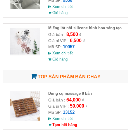
9550
Mã SP:
Xem chi tiết
Giỏ hàng
Miếng lót nồi silicone hình hoa sáng tạo
8,500
Giá bán :
₫
6,500
Giá sỉ VIP :
₫
10057
Mã SP:
Xem chi tiết
Giỏ hàng
TOP SẢN PHẨM BÁN CHẠY
Dụng cụ massage 8 bàn
64,000
Giá bán :
₫
59,000
Giá sỉ VIP :
₫
13152
Mã SP:
Xem chi tiết
Tạm hết hàng