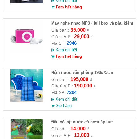
Xem chi tiết
Tạm hết hàng
Máy nghe nhạc MP3 ( full box và phụ kiện)
35,000
Giá bán :
₫
29,000
Giá sỉ VIP :
₫
2946
Mã SP:
Xem chi tiết
Tạm hết hàng
Nệm nước văn phòng 190x75cm
195,000
Giá bán :
₫
190,000
Giá sỉ VIP :
₫
7204
Mã SP:
Xem chi tiết
Giỏ hàng
Đầu vòi xịt nước có bơm áp lực
14,000
Giá bán :
₫
12,000
Giá sỉ VIP :
₫