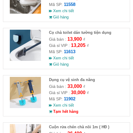
11558
Mã SP:
Xem chi tiết
Giỏ hàng
Cọ chà toilet dán tường tiện dụng
13,900
Giá bán :
₫
13,205
Giá sỉ VIP :
₫
11613
Mã SP:
Xem chi tiết
Giỏ hàng
Dụng cụ vệ sinh đa năng
33,000
Giá bán :
₫
30,000
Giá sỉ VIP :
₫
11902
Mã SP:
Xem chi tiết
Tạm hết hàng
Cuộn rửa chén chà nồi 1m ( HĐ )