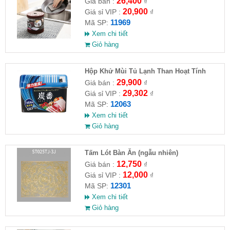
26,400
Giá bán :
₫
20,900
Giá sỉ VIP :
₫
11969
Mã SP:
Xem chi tiết
Giỏ hàng
Hộp Khử Mùi Tủ Lạnh Than Hoạt Tính
Nhật Bản 150
29,900
Giá bán :
₫
29,302
Giá sỉ VIP :
₫
12063
Mã SP:
Xem chi tiết
Giỏ hàng
Tấm Lót Bàn Ăn (ngẫu nhiên)
12,750
Giá bán :
₫
12,000
Giá sỉ VIP :
₫
12301
Mã SP:
Xem chi tiết
Giỏ hàng