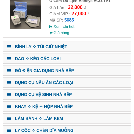
Ổ Cắm Du Lịch Honeys ECO-TV1
32,000
Giá bán :
₫
27,000
Giá sỉ VIP :
₫
5685
Mã SP:
Xem chi tiết
Giỏ hàng
BÌNH LY ✧ TÚI GIỮ NHIỆT
DAO ✧ KÉO CÁC LOẠI
ĐỒ ĐIỆN GIA DỤNG NHÀ BẾP
DỤNG CỤ NẤU ĂN CÁC LOẠI
DỤNG CỤ VỆ SINH NHÀ BẾP
KHAY ✧ KỆ ✧ HỘP NHÀ BẾP
LÀM BÁNH ✧ LÀM KEM
LY CỐC ✧ CHÉN DĨA MUỖNG