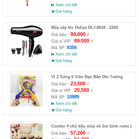
Xem chi tiết
Giỏ hàng
Máy sấy tóc Deliya DLY-8018 - 2200
94,000
Giá bán :
₫
89,000
Giá sỉ VIP :
₫
9356
Mã SP:
Xem chi tiết
Giỏ hàng
VỈ 2 Súng 6 Viên Đạn Bắn Dín Tường
23,500
Giá bán :
₫
20,500
Giá sỉ VIP :
₫
10989
Mã SP:
Xem chi tiết
Giỏ hàng
Combo 4 chú tiểu múa võ ôm bình rượu (
HĐ )
57,200
Giá bán :
₫