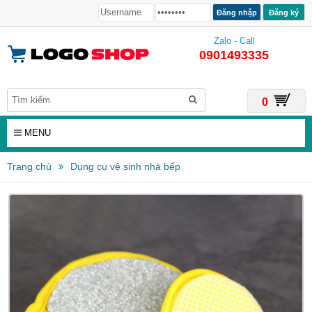
Đăng ký
Zalo - Call
0901493335
0
MENU
Trang chủ
Dụng cụ vệ sinh nhà bếp