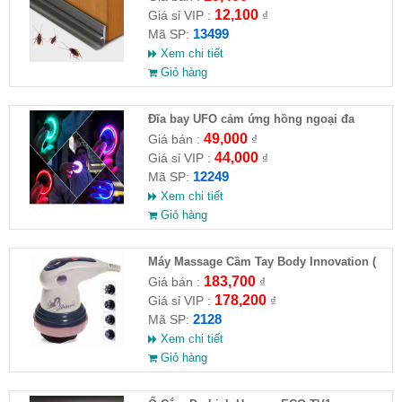
12,100
Giá sỉ VIP :
₫
13499
Mã SP:
Xem chi tiết
Giỏ hàng
Đĩa bay UFO cảm ứng hồng ngoại đa
chiều tự động bay về
49,000
Giá bán :
₫
44,000
Giá sỉ VIP :
₫
12249
Mã SP:
Xem chi tiết
Giỏ hàng
Máy Massage Cầm Tay Body Innovation (
HĐ )
183,700
Giá bán :
₫
178,200
Giá sỉ VIP :
₫
2128
Mã SP:
Xem chi tiết
Giỏ hàng