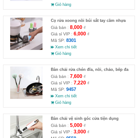
Giỏ hàng
Cọ rửa xoong nồi búi sắt tay cầm nhựa
8,000
Giá bán :
₫
6,000
Giá sỉ VIP :
₫
8301
Mã SP:
Xem chi tiết
Giỏ hàng
Bàn chải rửa chén đĩa, nồi, chảo, bếp đa
năng 27x6cm
7,600
Giá bán :
₫
7,220
Giá sỉ VIP :
₫
9457
Mã SP:
Xem chi tiết
Giỏ hàng
Bàn chải vệ sinh góc cửa tiện dụng
5,000
Giá bán :
₫
3,000
Giá sỉ VIP :
₫