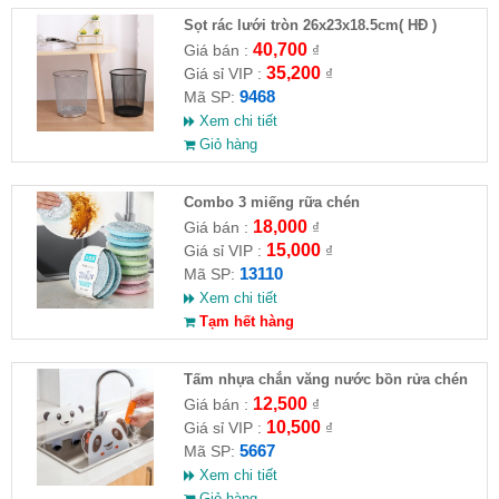
Sọt rác lưới tròn 26x23x18.5cm( HĐ )
40,700
Giá bán :
₫
35,200
Giá sỉ VIP :
₫
9468
Mã SP:
Xem chi tiết
Giỏ hàng
Combo 3 miếng rữa chén
18,000
Giá bán :
₫
15,000
Giá sỉ VIP :
₫
13110
Mã SP:
Xem chi tiết
Tạm hết hàng
Tấm nhựa chắn văng nước bồn rửa chén
hình gấu
12,500
Giá bán :
₫
10,500
Giá sỉ VIP :
₫
5667
Mã SP:
Xem chi tiết
Giỏ hàng