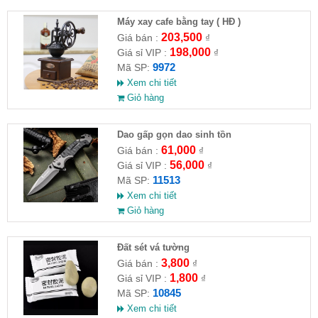
Máy xay cafe bằng tay ( HĐ )
203,500
Giá bán :
₫
198,000
Giá sỉ VIP :
₫
9972
Mã SP:
Xem chi tiết
Giỏ hàng
Dao gấp gọn dao sinh tồn
61,000
Giá bán :
₫
56,000
Giá sỉ VIP :
₫
11513
Mã SP:
Xem chi tiết
Giỏ hàng
Đất sét vá tường
3,800
Giá bán :
₫
1,800
Giá sỉ VIP :
₫
10845
Mã SP:
Xem chi tiết