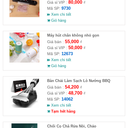
80,000
Giá sỉ VIP :
₫
9730
Mã SP:
Xem chi tiết
Giỏ hàng
Máy hút chân không nhỏ gọn
55,000
Giá bán :
₫
50,000
Giá sỉ VIP :
₫
12673
Mã SP:
Xem chi tiết
Giỏ hàng
Bàn Chải Làm Sạch Lò Nướng BBQ
54,200
Giá bán :
₫
48,700
Giá sỉ VIP :
₫
14062
Mã SP:
Xem chi tiết
Tạm hết hàng
Chổi Cọ Chà Rửa Nồi, Chảo