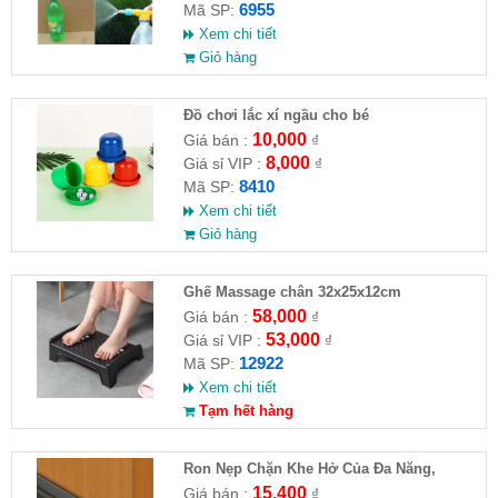
6955
Mã SP:
Xem chi tiết
Giỏ hàng
Đồ chơi lắc xí ngầu cho bé
10,000
Giá bán :
₫
8,000
Giá sỉ VIP :
₫
8410
Mã SP:
Xem chi tiết
Giỏ hàng
Ghế Massage chân 32x25x12cm
58,000
Giá bán :
₫
53,000
Giá sỉ VIP :
₫
12922
Mã SP:
Xem chi tiết
Tạm hết hàng
Ron Nẹp Chặn Khe Hở Của Đa Năng,
Chống Côn Trùng( HĐ )
15,400
Giá bán :
₫