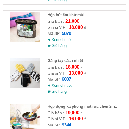
Hộp hút ẩm khử mùi
21,000
Giá bán :
₫
18,000
Giá sỉ VIP :
₫
5879
Mã SP:
Xem chi tiết
Giỏ hàng
Găng tay cách nhiệt
18,000
Giá bán :
₫
13,000
Giá sỉ VIP :
₫
6007
Mã SP:
Xem chi tiết
Giỏ hàng
Hộp đựng xà phòng mút rửa chén 2in1
14x10.5x10cm
19,000
Giá bán :
₫
16,000
Giá sỉ VIP :
₫
9344
Mã SP: