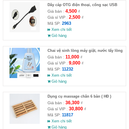
Dây cáp OTG điện thoại, cổng sạc USB
4,500
Giá bán :
₫
2,500
Giá sỉ VIP :
₫
2963
Mã SP:
Xem chi tiết
Giỏ hàng
Chai vệ sinh lồng máy giặt, nước tẩy lồng
máy giặt CLEANING FLUID
11,000
Giá bán :
₫
9,000
Giá sỉ VIP :
₫
11232
Mã SP:
Xem chi tiết
Giỏ hàng
Dụng cụ massage chân 6 bàn ( HĐ )
36,300
Giá bán :
₫
30,800
Giá sỉ VIP :
₫
11817
Mã SP:
Xem chi tiết
Giỏ hàng