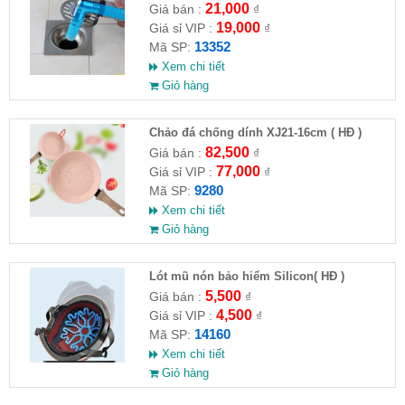
21,000
Giá bán :
₫
19,000
Giá sỉ VIP :
₫
13352
Mã SP:
Xem chi tiết
Giỏ hàng
Chảo đá chống dính XJ21-16cm ( HĐ )
82,500
Giá bán :
₫
77,000
Giá sỉ VIP :
₫
9280
Mã SP:
Xem chi tiết
Giỏ hàng
Lót mũ nón bảo hiểm Silicon( HĐ )
5,500
Giá bán :
₫
4,500
Giá sỉ VIP :
₫
14160
Mã SP:
Xem chi tiết
Giỏ hàng