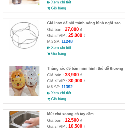
Xem chi tiết
Giỏ hàng
Giá inox để nồi tránh nóng hình ngôi sao
27,000
Giá bán :
₫
25,000
Giá sỉ VIP :
₫
11248
Mã SP:
Xem chi tiết
Giỏ hàng
Thùng rác để bàn mini hình thú dễ thương
33,900
Giá bán :
₫
30,000
Giá sỉ VIP :
₫
11392
Mã SP:
Xem chi tiết
Giỏ hàng
Mút chà xoong có tay cầm
12,500
Giá bán :
₫
10,500
Giá sỉ VIP :
₫