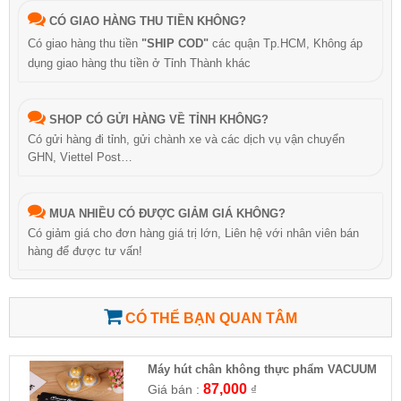
CÓ GIAO HÀNG THU TIỀN KHÔNG?
Có giao hàng thu tiền
"SHIP COD"
các quận Tp.HCM, Không áp
dụng giao hàng thu tiền ở Tỉnh Thành khác
SHOP CÓ GỬI HÀNG VỀ TỈNH KHÔNG?
Có gửi hàng đi tỉnh, gửi chành xe và các dịch vụ vận chuyển
GHN, Viettel Post…
MUA NHIỀU CÓ ĐƯỢC GIẢM GIÁ KHÔNG?
Có giảm giá cho đơn hàng giá trị lớn, Liên hệ với nhân viên bán
hàng để được tư vấn!
CÓ THỂ BẠN QUAN TÂM
Máy hút chân không thực phẩm VACUUM
SEALER Z
87,000
Giá bán :
₫