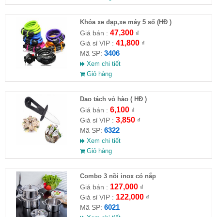
Khóa xe đạp,xe máy 5 số (HĐ )
47,300
Giá bán :
₫
41,800
Giá sỉ VIP :
₫
3406
Mã SP:
Xem chi tiết
Giỏ hàng
Dao tách vỏ hào ( HĐ )
6,100
Giá bán :
₫
3,850
Giá sỉ VIP :
₫
6322
Mã SP:
Xem chi tiết
Giỏ hàng
Combo 3 nồi inox có nắp
127,000
Giá bán :
₫
122,000
Giá sỉ VIP :
₫
6021
Mã SP: