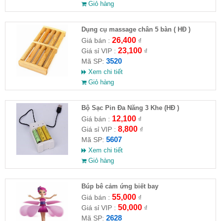
Giỏ hàng
Dụng cụ massage chân 5 bàn ( HĐ )
26,400
Giá bán :
₫
23,100
Giá sỉ VIP :
₫
3520
Mã SP:
Xem chi tiết
Giỏ hàng
Bộ Sạc Pin Đa Năng 3 Khe (HĐ )
12,100
Giá bán :
₫
8,800
Giá sỉ VIP :
₫
5607
Mã SP:
Xem chi tiết
Giỏ hàng
​Búp bê cảm ứng biết bay
55,000
Giá bán :
₫
50,000
Giá sỉ VIP :
₫
2628
Mã SP: