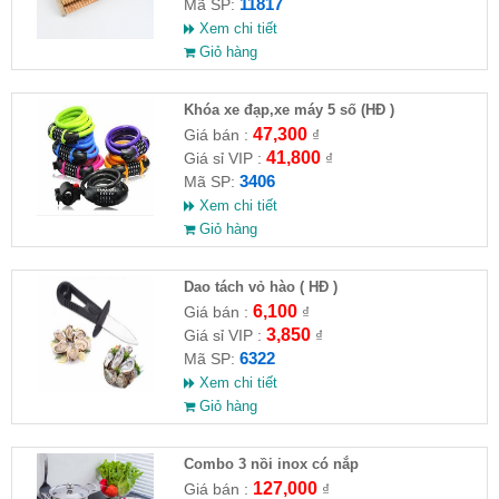
11817
Mã SP:
Xem chi tiết
Giỏ hàng
Khóa xe đạp,xe máy 5 số (HĐ )
47,300
Giá bán :
₫
41,800
Giá sỉ VIP :
₫
3406
Mã SP:
Xem chi tiết
Giỏ hàng
Dao tách vỏ hào ( HĐ )
6,100
Giá bán :
₫
3,850
Giá sỉ VIP :
₫
6322
Mã SP:
Xem chi tiết
Giỏ hàng
Combo 3 nồi inox có nắp
127,000
Giá bán :
₫