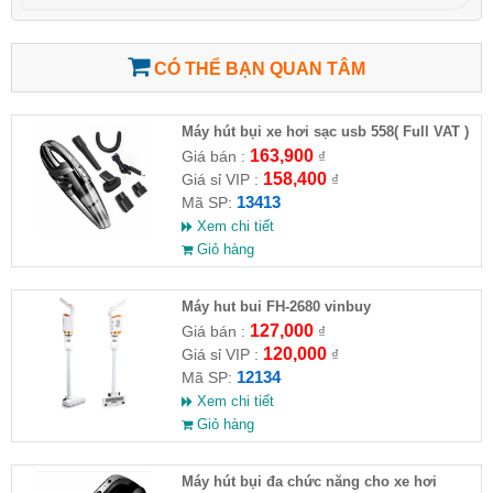
CÓ THỂ BẠN QUAN TÂM
Máy hút bụi xe hơi sạc usb 558( Full VAT )
163,900
Giá bán :
₫
158,400
Giá sỉ VIP :
₫
13413
Mã SP:
Xem chi tiết
Giỏ hàng
Máy hut bui FH-2680 vinbuy
127,000
Giá bán :
₫
120,000
Giá sỉ VIP :
₫
12134
Mã SP:
Xem chi tiết
Giỏ hàng
Máy hút bụi đa chức năng cho xe hơi