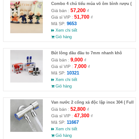
Combo 4 chú tiểu múa võ ôm bình rượu (
HĐ )
57,200
Giá bán :
₫
51,700
Giá sỉ VIP :
₫
9653
Mã SP:
Xem chi tiết
Giỏ hàng
Bút lông dầu đầu to 7mm nhanh khô
9,000
Giá bán :
₫
7,000
Giá sỉ VIP :
₫
10321
Mã SP:
Xem chi tiết
Giỏ hàng
Van nước 2 cổng xả độc lập inox 304 ( Full
VAT )
52,800
Giá bán :
₫
47,300
Giá sỉ VIP :
₫
11667
Mã SP:
Xem chi tiết
Giỏ hàng