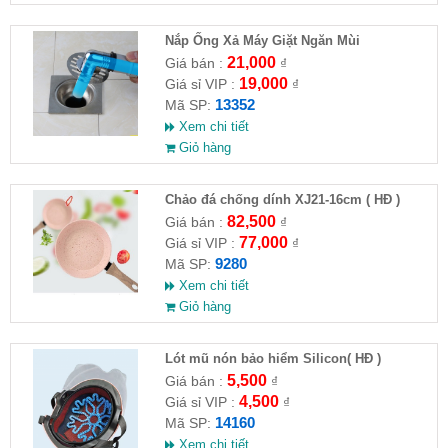
Nắp Ống Xả Máy Giặt Ngăn Mùi
21,000
Giá bán :
₫
19,000
Giá sỉ VIP :
₫
13352
Mã SP:
Xem chi tiết
Giỏ hàng
Chảo đá chống dính XJ21-16cm ( HĐ )
82,500
Giá bán :
₫
77,000
Giá sỉ VIP :
₫
9280
Mã SP:
Xem chi tiết
Giỏ hàng
Lót mũ nón bảo hiểm Silicon( HĐ )
5,500
Giá bán :
₫
4,500
Giá sỉ VIP :
₫
14160
Mã SP:
Xem chi tiết