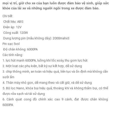
mọi vị trí, giữ cho xe của bạn luôn được đảm bảo vệ sinh, giúp sức
khỏe của lái xe và những người ngồi trong xe được đảm bảo.
Chi tiết:
Chất liệu: ABS
Điện áp: 12V
Công suất: 120W
Dung lượng pin (mẫu không dây): 2000mahx3
Pin sạc 5vol
Độ chân không: 6000PA
Các tính năng:
1. lực hút mạnh 6000PA, luồng khí lốc xoáy, thu gom lực hút
2. Một loạt các phụ kiện, bất kỳ sự kết hợp, dễ sử dụng
3. chip thông minh, an toàn và hiệu quả, liên tục và ổn định mà không cần
sưởi ấm
4. Thân máy nhỏ gọn, dễ mang theo và cất giữ, và dễ sử dụng
5. Bộ lọc Nano, khóa bụi hiệu quả, thoáng khí và không thấm bụi, có thể
được rửa sạch và tái sử dụng
6. Cánh quạt cong độ chính xác cao 9 cánh, đạt được chân không
6000PA