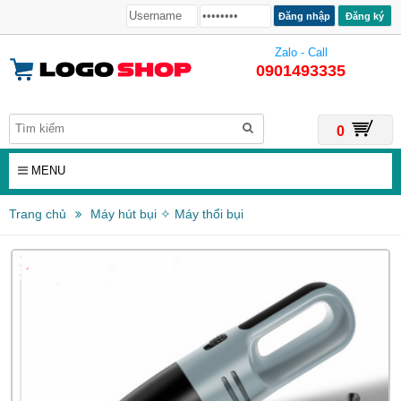
Đăng ký
Zalo - Call
0901493335
0
MENU
Trang chủ
Máy hút bụi ✧ Máy thổi bụi