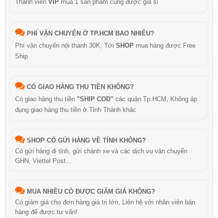
Thành viên
VIP
mua 1 sản phẩm cũng được giá sỉ
PHÍ VẬN CHUYỂN Ở TP.HCM BAO NHIÊU?
Phí vận chuyển nội thành 30K, Tới
SHOP
mua hàng được Free
Ship
CÓ GIAO HÀNG THU TIỀN KHÔNG?
Có giao hàng thu tiền
"SHIP COD"
các quận Tp.HCM, Không áp
dụng giao hàng thu tiền ở Tỉnh Thành khác
SHOP CÓ GỬI HÀNG VỀ TỈNH KHÔNG?
Có gửi hàng đi tỉnh, gửi chành xe và các dịch vụ vận chuyển
GHN, Viettel Post…
MUA NHIỀU CÓ ĐƯỢC GIẢM GIÁ KHÔNG?
Có giảm giá cho đơn hàng giá trị lớn, Liên hệ với nhân viên bán
hàng để được tư vấn!