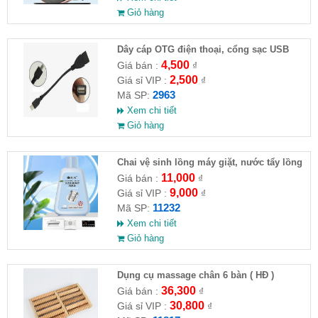
Giỏ hàng
Dây cáp OTG điện thoại, cổng sạc USB
4,500
Giá bán :
₫
2,500
Giá sỉ VIP :
₫
2963
Mã SP:
Xem chi tiết
Giỏ hàng
Chai vệ sinh lồng máy giặt, nước tẩy lồng
máy giặt CLEANING FLUID
11,000
Giá bán :
₫
9,000
Giá sỉ VIP :
₫
11232
Mã SP:
Xem chi tiết
Giỏ hàng
Dụng cụ massage chân 6 bàn ( HĐ )
36,300
Giá bán :
₫
30,800
Giá sỉ VIP :
₫