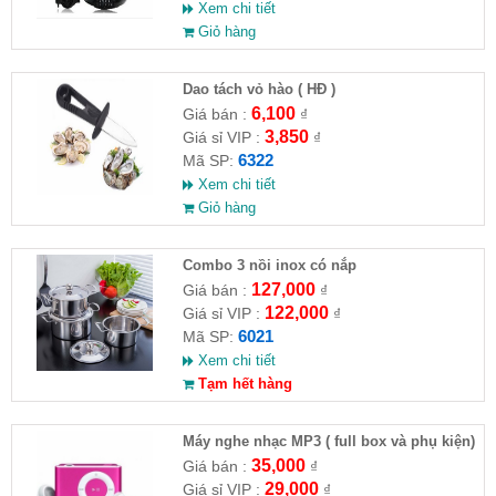
Xem chi tiết
Giỏ hàng
Dao tách vỏ hào ( HĐ )
6,100
Giá bán :
₫
3,850
Giá sỉ VIP :
₫
6322
Mã SP:
Xem chi tiết
Giỏ hàng
Combo 3 nồi inox có nắp
127,000
Giá bán :
₫
122,000
Giá sỉ VIP :
₫
6021
Mã SP:
Xem chi tiết
Tạm hết hàng
Máy nghe nhạc MP3 ( full box và phụ kiện)
35,000
Giá bán :
₫
29,000
Giá sỉ VIP :
₫