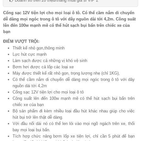
Doanh số trên 20 triệu/tháng mua giá sỉ VIP 2
Cổng sạc 12V tiện lợi cho mọi loại ô tô. Có thể cầm nắm di chuyển
dễ dàng mọi ngóc trong ô tô với dây nguồn dài tới 4,2m. Công suất
lên đến 100w mạnh mẽ có thể hút sạch bụi bẩn trên chiếc xe của
bạn
ĐIỂM VƯỢT TRỘI:
Thiết kế nhỏ gọn,thông minh
Lực hút cực mạnh
Làm sạch được cả những vị khó vệ sinh
Bơm hơi được cả lốp các loại xe
Máy được thiết kế rất nhỏ gọn, trọng lượng nhẹ (chỉ 1KG),
Có thể cầm nắm di chuyển dễ dàng mọi ngóc trong ô tô với dây
nguồn dài tới 4,2m
Cổng sạc 12V tiện lợi cho mọi loại ô tô
Công suất lên đến 100w mạnh mẽ có thể hút sạch bụi bẩn trên
chiếc xe của bạn
Bộ sản phẩm đi kèm nhiều loại đầu hút khác nhau giúp cho việc
hút bụi trở lên thật dễ dàng.
Với đầu nối dài nó có thể len lỏi vào mọi ngõ ngách trên xe, thổi
bay mọi loại bụi bẩn.
Tích hợp chức năng bơm lốp xe tiện lợi, chỉ cần 5 phút để bạn