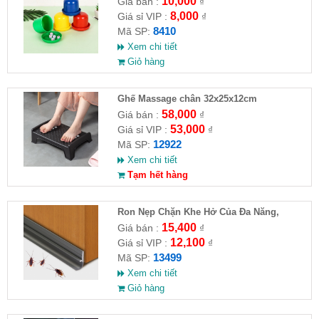
10,000
Giá bán :
₫
8,000
Giá sỉ VIP :
₫
8410
Mã SP:
Xem chi tiết
Giỏ hàng
Ghế Massage chân 32x25x12cm
58,000
Giá bán :
₫
53,000
Giá sỉ VIP :
₫
12922
Mã SP:
Xem chi tiết
Tạm hết hàng
Ron Nẹp Chặn Khe Hở Của Đa Năng,
Chống Côn Trùng( HĐ )
15,400
Giá bán :
₫
12,100
Giá sỉ VIP :
₫
13499
Mã SP:
Xem chi tiết
Giỏ hàng