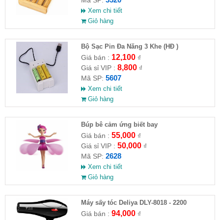
Mã SP:
Xem chi tiết
Giỏ hàng
Bộ Sạc Pin Đa Năng 3 Khe (HĐ )
12,100
Giá bán :
₫
8,800
Giá sỉ VIP :
₫
5607
Mã SP:
Xem chi tiết
Giỏ hàng
​Búp bê cảm ứng biết bay
55,000
Giá bán :
₫
50,000
Giá sỉ VIP :
₫
2628
Mã SP:
Xem chi tiết
Giỏ hàng
Máy sấy tóc Deliya DLY-8018 - 2200
94,000
Giá bán :
₫