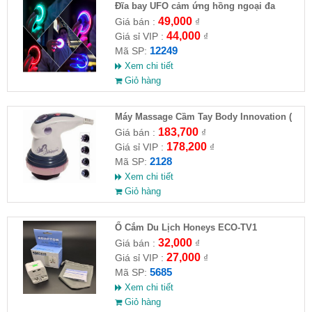
Đĩa bay UFO cảm ứng hồng ngoại đa
chiều tự động bay về
49,000
Giá bán :
₫
44,000
Giá sỉ VIP :
₫
12249
Mã SP:
Xem chi tiết
Giỏ hàng
Máy Massage Cầm Tay Body Innovation (
HĐ )
183,700
Giá bán :
₫
178,200
Giá sỉ VIP :
₫
2128
Mã SP:
Xem chi tiết
Giỏ hàng
Ổ Cắm Du Lịch Honeys ECO-TV1
32,000
Giá bán :
₫
27,000
Giá sỉ VIP :
₫
5685
Mã SP:
Xem chi tiết
Giỏ hàng