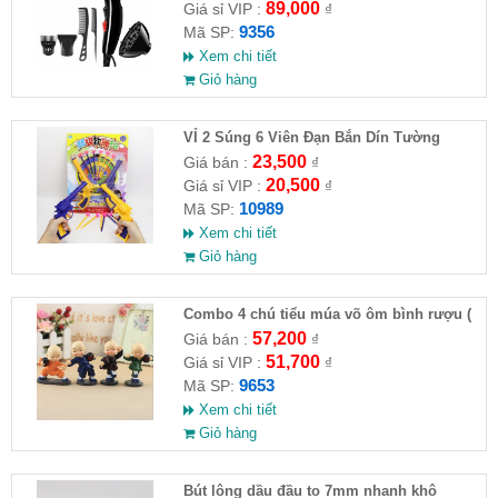
89,000
Giá sỉ VIP :
₫
9356
Mã SP:
Xem chi tiết
Giỏ hàng
VỈ 2 Súng 6 Viên Đạn Bắn Dín Tường
23,500
Giá bán :
₫
20,500
Giá sỉ VIP :
₫
10989
Mã SP:
Xem chi tiết
Giỏ hàng
Combo 4 chú tiểu múa võ ôm bình rượu (
HĐ )
57,200
Giá bán :
₫
51,700
Giá sỉ VIP :
₫
9653
Mã SP:
Xem chi tiết
Giỏ hàng
Bút lông dầu đầu to 7mm nhanh khô