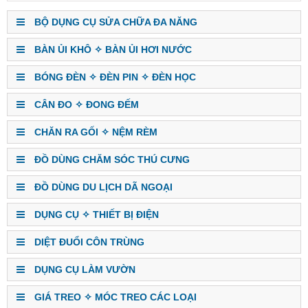
BỘ DỤNG CỤ SỬA CHỮA ĐA NĂNG
BÀN ỦI KHÔ ✧ BÀN ỦI HƠI NƯỚC
BÓNG ĐÈN ✧ ĐÈN PIN ✧ ĐÈN HỌC
CÂN ĐO ✧ ĐONG ĐẾM
CHĂN RA GỐI ✧ NỆM RÈM
ĐỒ DÙNG CHĂM SÓC THÚ CƯNG
ĐỒ DÙNG DU LỊCH DÃ NGOẠI
DỤNG CỤ ✧ THIẾT BỊ ĐIỆN
DIỆT ĐUỔI CÔN TRÙNG
DỤNG CỤ LÀM VƯỜN
GIÁ TREO ✧ MÓC TREO CÁC LOẠI