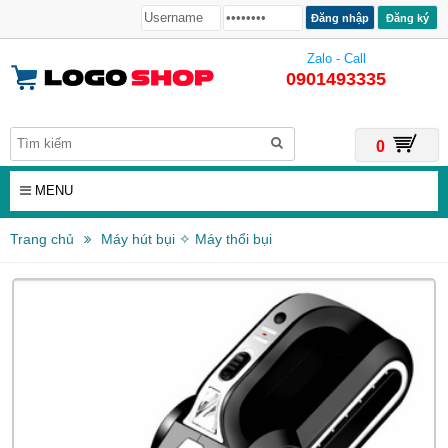
Đăng ký
Zalo - Call
0901493335
0
MENU
Trang chủ
Máy hút bụi ✧ Máy thổi bụi