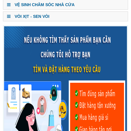
VỆ SINH CHĂM SÓC NHÀ CỬA
VÒI XỊT - SEN VÒI