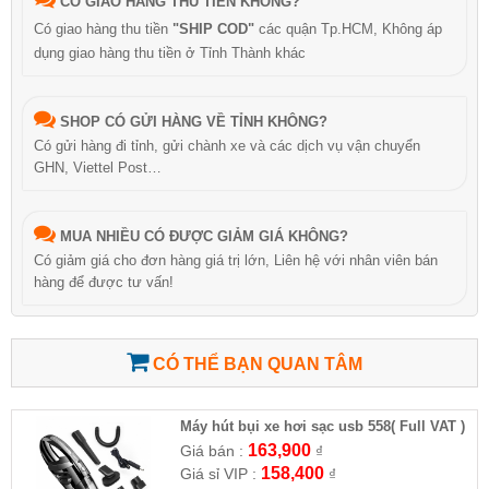
CÓ GIAO HÀNG THU TIỀN KHÔNG?
Có giao hàng thu tiền
"SHIP COD"
các quận Tp.HCM, Không áp
dụng giao hàng thu tiền ở Tỉnh Thành khác
SHOP CÓ GỬI HÀNG VỀ TỈNH KHÔNG?
Có gửi hàng đi tỉnh, gửi chành xe và các dịch vụ vận chuyển
GHN, Viettel Post…
MUA NHIỀU CÓ ĐƯỢC GIẢM GIÁ KHÔNG?
Có giảm giá cho đơn hàng giá trị lớn, Liên hệ với nhân viên bán
hàng để được tư vấn!
CÓ THỂ BẠN QUAN TÂM
Máy hút bụi xe hơi sạc usb 558( Full VAT )
163,900
Giá bán :
₫
158,400
Giá sỉ VIP :
₫