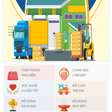
THỜI TRANG
CHAM SÓC
PHỤ KIỆN
LÀM ĐẸP
SỨC KHỎE
ĐỒ CHƠI
LUYỆN TẬP
TRẺ EM
ĐỒ DÙNG
ĐỒ DÙNG
GIA DỤNG
NHÀ BẾP