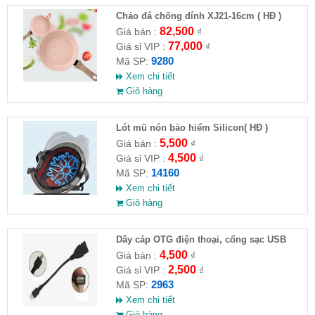
Chảo đá chống dính XJ21-16cm ( HĐ )
82,500
Giá bán :
₫
77,000
Giá sỉ VIP :
₫
9280
Mã SP:
Xem chi tiết
Giỏ hàng
Lót mũ nón bảo hiểm Silicon( HĐ )
5,500
Giá bán :
₫
4,500
Giá sỉ VIP :
₫
14160
Mã SP:
Xem chi tiết
Giỏ hàng
Dây cáp OTG điện thoại, cổng sạc USB
4,500
Giá bán :
₫
2,500
Giá sỉ VIP :
₫
2963
Mã SP:
Xem chi tiết
Giỏ hàng