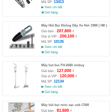
13413
Mã SP:
Xem chi tiết
Giỏ hàng
Máy Hút Bụi Không Dây Xe Hơi 1988 ( HĐ )
207,800
Giá bán :
₫
200,100
Giá sỉ VIP :
₫
10135
Mã SP:
Xem chi tiết
Giỏ hàng
Máy hut bui FH-2680 vinbuy
127,000
Giá bán :
₫
120,000
Giá sỉ VIP :
₫
12134
Mã SP:
Xem chi tiết
Giỏ hàng
Máy hút bụi mini sạc usb C500
15.3x8.6x4x3cm
81,600
Giá bán :
₫