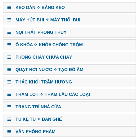
KEO DÁN ✧ BĂNG KEO
MÁY HÚT BỤI ✧ MÁY THỔI BỤI
NỘI THẤT PHONG THỦY
Ổ KHÓA ✧ KHÓA CHỐNG TRỘM
PHÒNG CHÁY CHỮA CHÁY
QUẠT HƠI NƯỚC ✧ TẠO ĐỔ ẨM
THÁC KHÓI TRẦM HƯƠNG
THẢM LÓT ✧ THẢM LÂU CÁC LOẠI
TRANG TRÍ NHÀ CỬA
TỦ KỆ TỦ ✧ BÀN GHẾ
VĂN PHÒNG PHẨM