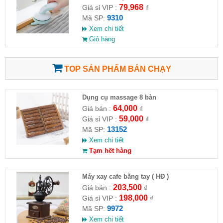
79,968
Giá sỉ VIP :
₫
9310
Mã SP:
Xem chi tiết
Giỏ hàng
TOP SẢN PHẨM BÁN CHẠY
Dụng cụ massage 8 bàn
64,000
Giá bán :
₫
59,000
Giá sỉ VIP :
₫
13152
Mã SP:
Xem chi tiết
Tạm hết hàng
Máy xay cafe bằng tay ( HĐ )
203,500
Giá bán :
₫
198,000
Giá sỉ VIP :
₫
9972
Mã SP:
Xem chi tiết