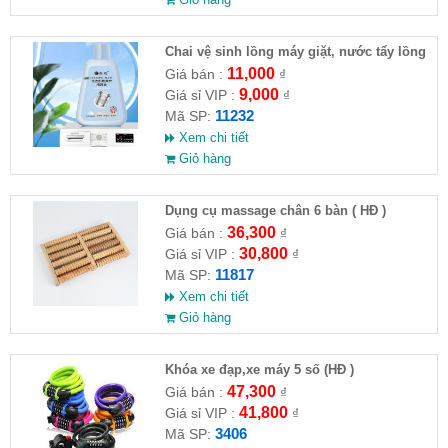
Chai vệ sinh lồng máy giặt, nước tẩy lồng
máy giặt CLEANING FLUID
11,000
Giá bán :
₫
9,000
Giá sỉ VIP :
₫
11232
Mã SP:
Xem chi tiết
Giỏ hàng
Dụng cụ massage chân 6 bàn ( HĐ )
36,300
Giá bán :
₫
30,800
Giá sỉ VIP :
₫
11817
Mã SP:
Xem chi tiết
Giỏ hàng
Khóa xe đạp,xe máy 5 số (HĐ )
47,300
Giá bán :
₫
41,800
Giá sỉ VIP :
₫
3406
Mã SP: