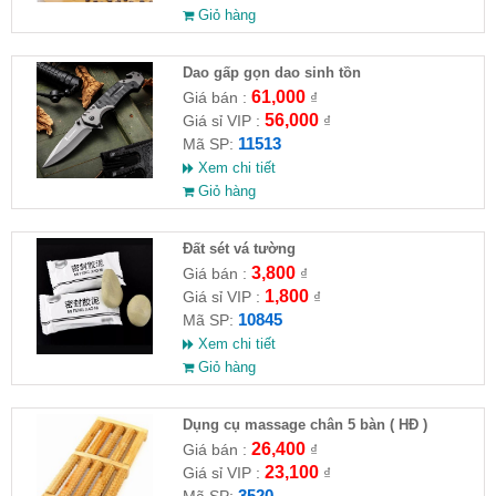
Giỏ hàng
Dao gấp gọn dao sinh tồn
61,000
Giá bán :
₫
56,000
Giá sỉ VIP :
₫
11513
Mã SP:
Xem chi tiết
Giỏ hàng
Đất sét vá tường
3,800
Giá bán :
₫
1,800
Giá sỉ VIP :
₫
10845
Mã SP:
Xem chi tiết
Giỏ hàng
Dụng cụ massage chân 5 bàn ( HĐ )
26,400
Giá bán :
₫
23,100
Giá sỉ VIP :
₫
3520