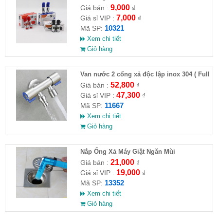
9,000
Giá bán :
₫
7,000
Giá sỉ VIP :
₫
10321
Mã SP:
Xem chi tiết
Giỏ hàng
Van nước 2 cổng xả độc lập inox 304 ( Full
VAT )
52,800
Giá bán :
₫
47,300
Giá sỉ VIP :
₫
11667
Mã SP:
Xem chi tiết
Giỏ hàng
Nắp Ống Xả Máy Giặt Ngăn Mùi
21,000
Giá bán :
₫
19,000
Giá sỉ VIP :
₫
13352
Mã SP:
Xem chi tiết
Giỏ hàng