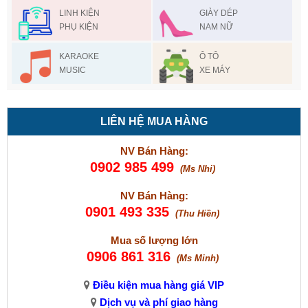
LINH KIỆN
GIÀY DÉP
PHỤ KIỆN
NAM NỮ
KARAOKE
Ô TÔ
MUSIC
XE MÁY
LIÊN HỆ MUA HÀNG
NV Bán Hàng:
0902 985 499
(Ms Nhi)
NV Bán Hàng:
0901 493 335
(Thu Hiền)
Mua số lượng lớn
0906 861 316
(Ms Minh)
Điều kiện mua hàng giá VIP
Dịch vụ và phí giao hàng