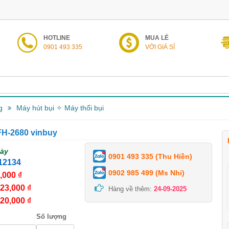
HOTLINE
MUA LẺ
0901 493 335
VỚI GIÁ SỈ
g
Máy hút bụi ✧ Máy thổi bụi
FH-2680 vinbuy
gày
0901 493 335 (Thu Hiền)
12134
0902 985 499 (Ms Nhi)
,000 ₫
23,000 ₫
Hàng về thêm:
24-09-2025
20,000 ₫
Số lượng