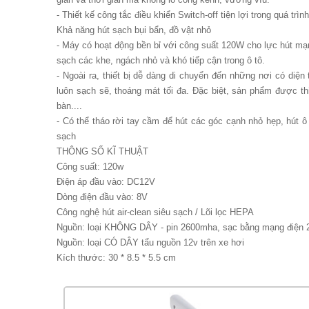
- Thiết kế công tắc điều khiển Switch-off tiện lợi trong quá tr
Khả năng hút sạch bụi bẩn, đồ vật nhỏ
- Máy có hoạt động bền bỉ với công suất 120W cho lực hút mạn
sạch các khe, ngách nhỏ và khó tiếp cận trong ô tô.
- Ngoài ra, thiết bị dễ dàng di chuyển đến những nơi có diệ
luôn sạch sẽ, thoáng mát tối đa. Đặc biệt, sản phẩm được th
bàn....
- Có thể tháo rời tay cầm để hút các góc cạnh nhỏ hẹp, hút ô 
sạch
THÔNG SỐ KĨ THUẬT
Công suất: 120w
Điện áp đầu vào: DC12V
Dòng điện đầu vào: 8V
Công nghệ hút air-clean siêu sạch / Lõi lọc HEPA
Nguồn: loại KHÔNG DÂY - pin 2600mha, sạc bằng mạng điện 2
Nguồn: loại CÓ DÂY tẩu nguồn 12v trên xe hơi
Kích thước: 30 * 8.5 * 5.5 cm