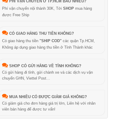
PHÍ VẬN CHUYỂN Ở TP.HCM BAO NHIÊU?
Phí vận chuyển nội thành 30K, Tới
SHOP
mua hàng
được Free Ship
CÓ GIAO HÀNG THU TIỀN KHÔNG?
Có giao hàng thu tiền
"SHIP COD"
các quận Tp.HCM,
Không áp dụng giao hàng thu tiền ở Tỉnh Thành khác
SHOP CÓ GỬI HÀNG VỀ TỈNH KHÔNG?
Có gửi hàng đi tỉnh, gửi chành xe và các dịch vụ vận
chuyển GHN, Viettel Post…
MUA NHIỀU CÓ ĐƯỢC GIẢM GIÁ KHÔNG?
Có giảm giá cho đơn hàng giá trị lớn, Liên hệ với nhân
viên bán hàng để được tư vấn!