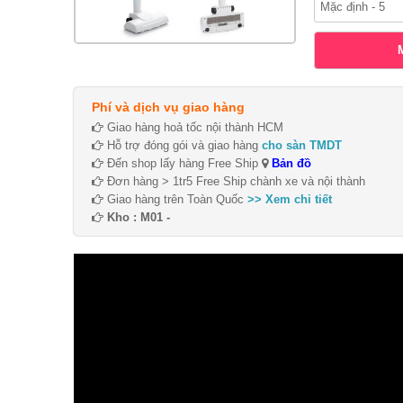
Phí và dịch vụ giao hàng
Giao hàng hoả tốc nội thành HCM
Hỗ trợ đóng gói và giao hàng
cho sàn TMDT
Đến shop lấy hàng Free Ship
Bản đồ
Đơn hàng > 1tr5 Free Ship chành xe và nội thành
Giao hàng trên Toàn Quốc
>> Xem chi tiết
Kho : M01 -