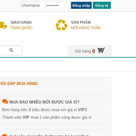
Đăng ký
GIAO HÀNG
SẢN PHẨM
TOÀN QUỐC
MỚI HÀNG TUẦN
0
Giỏ hàng
HỎI ĐÁP MUA HÀNG
MUA BAO NHIÊU MỚI ĐƯỢC GIÁ SỈ?
Đơn hàng trên
3
triệu được mua với giá sỉ
VIP1
Thành viên
VIP
mua 1 sản phẩm cũng được giá sỉ