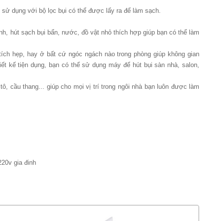
ình sử dụng với bộ lọc bụi có thể được lấy ra để làm sạch.
h, hút sạch bụi bẩn, nước, đồ vật nhỏ thích hợp giúp bạn có thể làm
n tích hẹp, hay ở bất cứ ngóc ngách nào trong phòng giúp không gian
iết kế tiện dụng, bạn có thể sử dụng máy để hút bụi sàn nhà, salon,
tô, cầu thang... giúp cho mọi vị trí trong ngôi nhà bạn luôn được làm
20v gia đinh