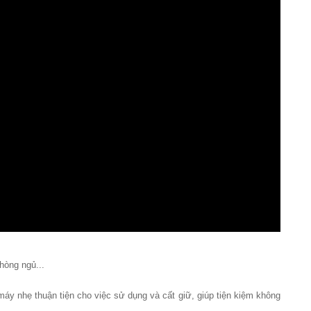
phòng ngủ...
áy nhẹ thuận tiện cho việc sử dụng và cất giữ, giúp tiện kiệm không