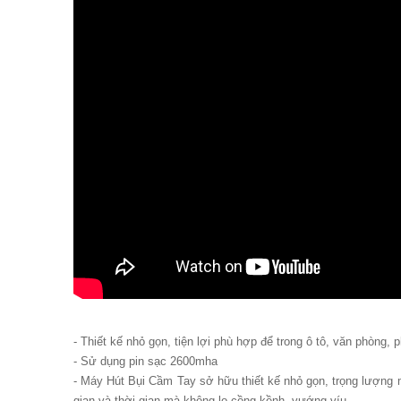
- Thiết kế nhỏ gọn, tiện lợi phù hợp để trong ô tô, văn phòng, 
- Sử dụng pin sạc 2600mha
- Máy Hút Bụi Cầm Tay sở hữu thiết kế nhỏ gọn, trọng lượng m
gian và thời gian mà không lo cồng kềnh, vướng víu.