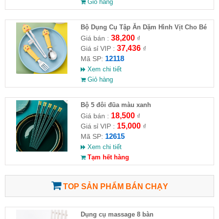
Giỏ hàng
Bộ Dụng Cụ Tập Ăn Dặm Hình Vịt Cho Bé
38,200
Giá bán :
₫
37,436
Giá sỉ VIP :
₫
12118
Mã SP:
Xem chi tiết
Giỏ hàng
Bộ 5 đôi đũa màu xanh
18,500
Giá bán :
₫
15,000
Giá sỉ VIP :
₫
12615
Mã SP:
Xem chi tiết
Tạm hết hàng
TOP SẢN PHẨM BÁN CHẠY
Dụng cụ massage 8 bàn