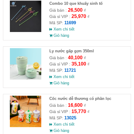
Combo 10 que khuấy sinh tố
26,500
Giá bán :
₫
25,970
Giá sỉ VIP :
₫
11699
Mã SP:
Xem chi tiết
Giỏ hàng
Ly nước gấp gợn 350ml
40,100
Giá bán :
₫
35,100
Giá sỉ VIP :
₫
11721
Mã SP:
Xem chi tiết
Giỏ hàng
Cốc nước dễ thương có phần lọc
16,600
Giá bán :
₫
15,770
Giá sỉ VIP :
₫
13025
Mã SP:
Xem chi tiết
Giỏ hàng