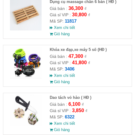
Dụng cụ massage chân 6 bàn ( HĐ )
36,300
Giá bán :
₫
30,800
Giá sỉ VIP :
₫
11817
Mã SP:
Xem chi tiết
Giỏ hàng
Khóa xe đạp,xe máy 5 số (HĐ )
47,300
Giá bán :
₫
41,800
Giá sỉ VIP :
₫
3406
Mã SP:
Xem chi tiết
Giỏ hàng
Dao tách vỏ hào ( HĐ )
6,100
Giá bán :
₫
3,850
Giá sỉ VIP :
₫
6322
Mã SP:
Xem chi tiết
Giỏ hàng