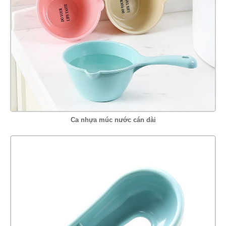
Ca nhựa múc nước cán dài