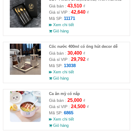
GIA CAO CẤP
43,510
Giá bán :
₫
42,640
Giá sỉ VIP :
₫
11171
Mã SP:
Xem chi tiết
Giỏ hàng
Cốc nước 400ml có ống hút decor dễ
thương
30,400
Giá bán :
₫
29,792
Giá sỉ VIP :
₫
13038
Mã SP:
Xem chi tiết
Giỏ hàng
Ca ăn mỳ có nắp
25,000
Giá bán :
₫
24,500
Giá sỉ VIP :
₫
6865
Mã SP:
Xem chi tiết
Giỏ hàng