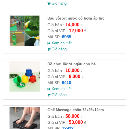
Giỏ hàng
Đầu vòi xịt nước có bơm áp lực
14,000
Giá bán :
₫
12,000
Giá sỉ VIP :
₫
6955
Mã SP:
Xem chi tiết
Giỏ hàng
Đồ chơi lắc xí ngầu cho bé
10,000
Giá bán :
₫
8,000
Giá sỉ VIP :
₫
8410
Mã SP:
Xem chi tiết
Giỏ hàng
Ghế Massage chân 32x25x12cm
58,000
Giá bán :
₫
53,000
Giá sỉ VIP :
₫
12922
Mã SP: