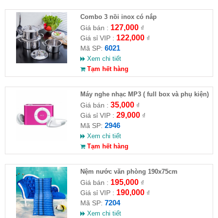
Combo 3 nồi inox có nắp
127,000
Giá bán :
₫
122,000
Giá sỉ VIP :
₫
6021
Mã SP:
Xem chi tiết
Tạm hết hàng
Máy nghe nhạc MP3 ( full box và phụ kiện)
35,000
Giá bán :
₫
29,000
Giá sỉ VIP :
₫
2946
Mã SP:
Xem chi tiết
Tạm hết hàng
Nệm nước văn phòng 190x75cm
195,000
Giá bán :
₫
190,000
Giá sỉ VIP :
₫
7204
Mã SP:
Xem chi tiết