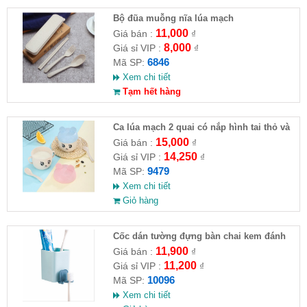
Bộ đũa muỗng nĩa lúa mạch
11,000
Giá bán :
₫
8,000
Giá sỉ VIP :
₫
6846
Mã SP:
Xem chi tiết
Tạm hết hàng
Ca lúa mạch 2 quai có nắp hình tai thỏ và
tròn có kèm muỗng 12x11.7cm
15,000
Giá bán :
₫
14,250
Giá sỉ VIP :
₫
9479
Mã SP:
Xem chi tiết
Giỏ hàng
Cốc dán tường đựng bàn chai kem đánh
răng
11,900
Giá bán :
₫
11,200
Giá sỉ VIP :
₫
10096
Mã SP:
Xem chi tiết