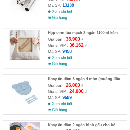
13138
Mã SP:
Xem chi tiết
Giỏ hàng
Hộp cơm lúa mạch 2 ngăn 1100ml kèm
muỗng đũa
36,900
Giá bán :
₫
36,162
Giá sỉ VIP :
₫
9458
Mã SP:
Xem chi tiết
Giỏ hàng
Khay ăn dặm 3 ngăn 4 món (muỗng đũa
nĩa)
26,000
Giá bán :
₫
24,000
Giá sỉ VIP :
₫
9589
Mã SP:
Xem chi tiết
Giỏ hàng
Khay ăn dặm 2 ngăn hình gấu cho bé