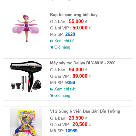
​Búp bê cảm ứng biết bay
55,000
Giá bán :
₫
50,000
Giá sỉ VIP :
₫
2628
Mã SP:
Xem chi tiết
Giỏ hàng
Máy sấy tóc Deliya DLY-8018 - 2200
94,000
Giá bán :
₫
89,000
Giá sỉ VIP :
₫
9356
Mã SP:
Xem chi tiết
Giỏ hàng
VỈ 2 Súng 6 Viên Đạn Bắn Dín Tường
23,500
Giá bán :
₫
20,500
Giá sỉ VIP :
₫
10989
Mã SP: