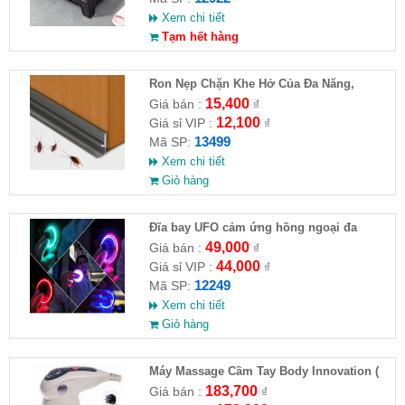
Xem chi tiết
Tạm hết hàng
Ron Nẹp Chặn Khe Hở Của Đa Năng,
Chống Côn Trùng( HĐ )
15,400
Giá bán :
₫
12,100
Giá sỉ VIP :
₫
13499
Mã SP:
Xem chi tiết
Giỏ hàng
Đĩa bay UFO cảm ứng hồng ngoại đa
chiều tự động bay về
49,000
Giá bán :
₫
44,000
Giá sỉ VIP :
₫
12249
Mã SP:
Xem chi tiết
Giỏ hàng
Máy Massage Cầm Tay Body Innovation (
HĐ )
183,700
Giá bán :
₫