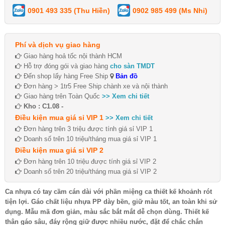
0901 493 335 (Thu Hiền)
0902 985 499 (Ms Nhi)
Phí và dịch vụ giao hàng
Giao hàng hoả tốc nội thành HCM
Hỗ trợ đóng gói và giao hàng
cho sàn TMDT
Đến shop lấy hàng Free Ship
Bản đồ
Đơn hàng > 1tr5 Free Ship chành xe và nội thành
Giao hàng trên Toàn Quốc
>> Xem chi tiết
Kho : C1.08 -
Điều kiện mua giá sỉ VIP 1
>> Xem chi tiết
Đơn hàng trên 3 triệu được tính giá sỉ VIP 1
Doanh số trên 10 triệu/tháng mua giá sỉ VIP 1
Điều kiện mua giá sỉ VIP 2
Đơn hàng trên 10 triệu được tính giá sỉ VIP 2
Doanh số trên 20 triệu/tháng mua giá sỉ VIP 2
Ca nhựa có tay cầm cán dài với phần miệng ca thiết kế khoảnh rót
tiện lợi. Gáo chất liệu nhựa PP dày bền, giữ màu tốt, an toàn khi sử
dụng. Mẫu mã đơn giản, màu sắc bắt mắt dễ chọn dùng. Thiết kế
thân gáo sâu, đáy rộng giữ được nhiều nước, đặt để chắc chắn