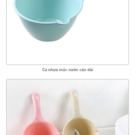
Ca nhựa múc nước cán dài