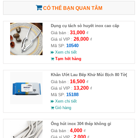
CÓ THỂ BẠN QUAN TÂM
Dụng cụ tách sò huyết inox cao cấp
31,000
Giá bán :
₫
26,000
Giá sỉ VIP :
₫
10540
Mã SP:
Xem chi tiết
Tạm hết hàng
Khăn Ướt Lau Bếp Khử Mùi Bịch 80 Tờ(
HĐ )
16,500
Giá bán :
₫
13,200
Giá sỉ VIP :
₫
15188
Mã SP:
Xem chi tiết
Giỏ hàng
Ống hút inox 304 thép không gỉ
4,000
Giá bán :
₫
2,000
Giá sỉ VIP :
₫