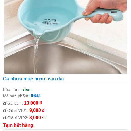
Ca nhựa múc nước cán dài
Bảo hành:
text
9641
Mã sản phẩm:
10,000 ₫
Giá bán :
9,000 ₫
Giá sỉ VIP1:
8,000 ₫
Giá sỉ VIP2:
Tạm hết hàng