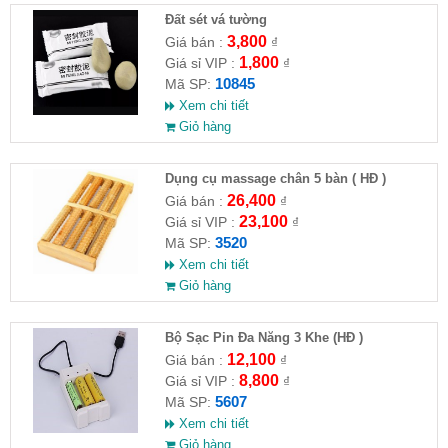
Đất sét vá tường
3,800
Giá bán :
₫
1,800
Giá sỉ VIP :
₫
10845
Mã SP:
Xem chi tiết
Giỏ hàng
Dụng cụ massage chân 5 bàn ( HĐ )
26,400
Giá bán :
₫
23,100
Giá sỉ VIP :
₫
3520
Mã SP:
Xem chi tiết
Giỏ hàng
Bộ Sạc Pin Đa Năng 3 Khe (HĐ )
12,100
Giá bán :
₫
8,800
Giá sỉ VIP :
₫
5607
Mã SP:
Xem chi tiết
Giỏ hàng