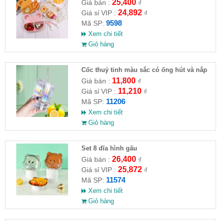
(muỗng , nĩa)
25,400
Giá bán :
₫
24,892
Giá sỉ VIP :
₫
9598
Mã SP:
Xem chi tiết
Giỏ hàng
Cốc thuỷ tinh màu sắc có ống hút và nắp
đậy
11,800
Giá bán :
₫
11,210
Giá sỉ VIP :
₫
11206
Mã SP:
Xem chi tiết
Giỏ hàng
Set 8 dĩa hình gấu
26,400
Giá bán :
₫
25,872
Giá sỉ VIP :
₫
11574
Mã SP:
Xem chi tiết
Giỏ hàng