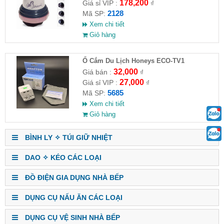
178,200
Giá sỉ VIP :
₫
2128
Mã SP:
Xem chi tiết
Giỏ hàng
Ổ Cắm Du Lịch Honeys ECO-TV1
32,000
Giá bán :
₫
27,000
Giá sỉ VIP :
₫
5685
Mã SP:
Xem chi tiết
Giỏ hàng
BÌNH LY ✧ TÚI GIỮ NHIỆT
DAO ✧ KÉO CÁC LOẠI
ĐỒ ĐIỆN GIA DỤNG NHÀ BẾP
DỤNG CỤ NẤU ĂN CÁC LOẠI
DỤNG CỤ VỆ SINH NHÀ BẾP