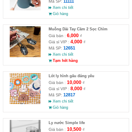
11111
Mã SP:
Xem chi tiết
Giỏ hàng
Muỗng Dài Tay Cầm 2 Sọc Chìm
6,000
Giá bán :
₫
4,000
Giá sỉ VIP :
₫
12651
Mã SP:
Xem chi tiết
Tạm hết hàng
Lót ly hình gấu đáng yêu
10,000
Giá bán :
₫
8,000
Giá sỉ VIP :
₫
12817
Mã SP:
Xem chi tiết
Giỏ hàng
Ly nước Simple life
10,500
Giá bán :
₫