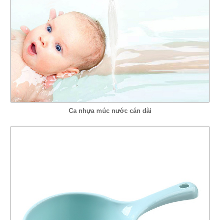
Ca nhựa múc nước cán dài