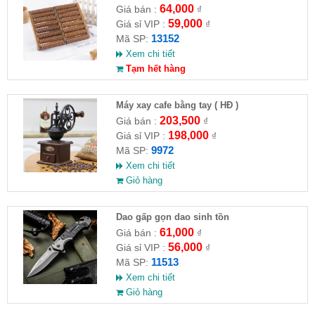
64,000
Giá bán :
₫
59,000
Giá sỉ VIP :
₫
13152
Mã SP:
Xem chi tiết
Tạm hết hàng
Máy xay cafe bằng tay ( HĐ )
203,500
Giá bán :
₫
198,000
Giá sỉ VIP :
₫
9972
Mã SP:
Xem chi tiết
Giỏ hàng
Dao gấp gọn dao sinh tồn
61,000
Giá bán :
₫
56,000
Giá sỉ VIP :
₫
11513
Mã SP:
Xem chi tiết
Giỏ hàng