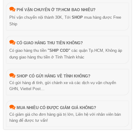
PHÍ VẬN CHUYỂN Ở TP.HCM BAO NHIÊU?
Phí vận chuyển nội thành 30K, Tới
SHOP
mua hàng được Free
Ship
CÓ GIAO HÀNG THU TIỀN KHÔNG?
Có giao hàng thu tiền
"SHIP COD"
các quận Tp.HCM, Không áp
dụng giao hàng thu tiền ở Tỉnh Thành khác
SHOP CÓ GỬI HÀNG VỀ TỈNH KHÔNG?
Có gửi hàng đi tỉnh, gửi chành xe và các dịch vụ vận chuyển
GHN, Viettel Post…
MUA NHIỀU CÓ ĐƯỢC GIẢM GIÁ KHÔNG?
Có giảm giá cho đơn hàng giá trị lớn, Liên hệ với nhân viên bán
hàng để được tư vấn!