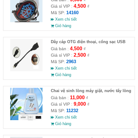
4,500
Giá sỉ VIP :
₫
14160
Mã SP:
Xem chi tiết
Giỏ hàng
Dây cáp OTG điện thoại, cổng sạc USB
4,500
Giá bán :
₫
2,500
Giá sỉ VIP :
₫
2963
Mã SP:
Xem chi tiết
Giỏ hàng
Chai vệ sinh lồng máy giặt, nước tẩy lồng
máy giặt CLEANING FLUID
11,000
Giá bán :
₫
9,000
Giá sỉ VIP :
₫
11232
Mã SP:
Xem chi tiết
Giỏ hàng