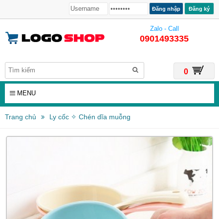
Đăng ký
Zalo - Call
0901493335
0
MENU
Trang chủ
Ly cốc ✧ Chén dĩa muỗng