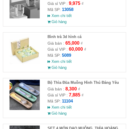
9,975
Giá sỉ VIP :
₫
13058
Mã SP:
Xem chi tiết
Giỏ hàng
Bình trà 3d hình cá
65,000
Giá bán :
₫
60,000
Giá sỉ VIP :
₫
5089
Mã SP:
Xem chi tiết
Giỏ hàng
Bộ Thìa Đũa Muỗng Hình Thú Đáng Yêu
8,300
Giá bán :
₫
7,885
Giá sỉ VIP :
₫
11104
Mã SP:
Xem chi tiết
Giỏ hàng
SET 4 MÓN DAO,MUỖNG, THÌA HOÀNG