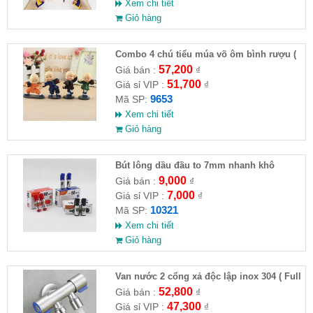
Xem chi tiết
Giỏ hàng
Combo 4 chú tiểu múa võ ôm bình rượu (
HĐ )
57,200
Giá bán :
₫
51,700
Giá sỉ VIP :
₫
9653
Mã SP:
Xem chi tiết
Giỏ hàng
Bút lông dầu đầu to 7mm nhanh khô
9,000
Giá bán :
₫
7,000
Giá sỉ VIP :
₫
10321
Mã SP:
Xem chi tiết
Giỏ hàng
Van nước 2 cổng xả độc lập inox 304 ( Full
VAT )
52,800
Giá bán :
₫
47,300
Giá sỉ VIP :
₫