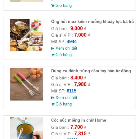
Giỏ hàng
Ống hút inox kiêm muỗng khuấy lọc bã trà
9,000
Giá bán :
₫
7,000
Giá sỉ VIP :
₫
4944
Mã SP:
Xem chi tiết
Giỏ hàng
Dụng cụ đánh trứng cầm tay bán tự động
8,400
Giá bán :
₫
7,980
Giá sỉ VIP :
₫
8115
Mã SP:
Xem chi tiết
Giỏ hàng
Cốc súc miệng in chữ Home
7,700
Giá bán :
₫
7,315
Giá sỉ VIP :
₫