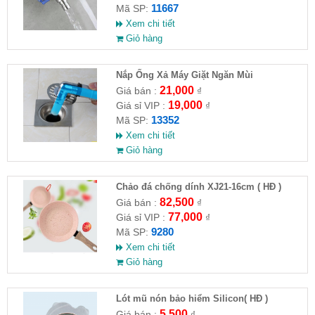
11667
Mã SP:
Xem chi tiết
Giỏ hàng
Nắp Ống Xả Máy Giặt Ngăn Mùi
21,000
Giá bán :
₫
19,000
Giá sỉ VIP :
₫
13352
Mã SP:
Xem chi tiết
Giỏ hàng
Chảo đá chống dính XJ21-16cm ( HĐ )
82,500
Giá bán :
₫
77,000
Giá sỉ VIP :
₫
9280
Mã SP:
Xem chi tiết
Giỏ hàng
Lót mũ nón bảo hiểm Silicon( HĐ )
5,500
Giá bán :
₫