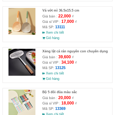
Vá vớt mì 36.5x15.5 cm
22,000
Giá bán :
₫
17,000
Giá sỉ VIP :
₫
13111
Mã SP:
Xem chi tiết
Giỏ hàng
Xẻng lật cá rán nguyên con chuyên dụng
nhà bếp( HĐ )
39,600
Giá bán :
₫
34,100
Giá sỉ VIP :
₫
13125
Mã SP:
Xem chi tiết
Giỏ hàng
Bộ 5 đôi đũa màu sắc
20,000
Giá bán :
₫
18,000
Giá sỉ VIP :
₫
13369
Mã SP:
Xem chi tiết