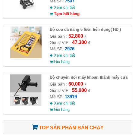
7507
Mã SP:
Xem chi tiết
Tạm hết hàng
Bộ cưa đa năng 6 lưỡi tiện dụng( HĐ )
52,800
Giá bán :
₫
47,300
Giá sỉ VIP :
₫
2976
Mã SP:
Xem chi tiết
Giỏ hàng
Bộ chuyển đổi máy khoan thành máy cưa
(loại có thương hiệu)
60,000
Giá bán :
₫
55,000
Giá sỉ VIP :
₫
13919
Mã SP:
Xem chi tiết
Giỏ hàng
TOP SẢN PHẨM BÁN CHẠY