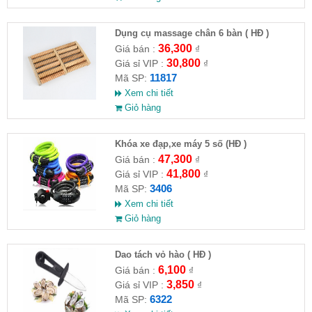
Dụng cụ massage chân 6 bàn ( HĐ )
36,300
Giá bán :
₫
30,800
Giá sỉ VIP :
₫
11817
Mã SP:
Xem chi tiết
Giỏ hàng
Khóa xe đạp,xe máy 5 số (HĐ )
47,300
Giá bán :
₫
41,800
Giá sỉ VIP :
₫
3406
Mã SP:
Xem chi tiết
Giỏ hàng
Dao tách vỏ hào ( HĐ )
6,100
Giá bán :
₫
3,850
Giá sỉ VIP :
₫
6322
Mã SP: