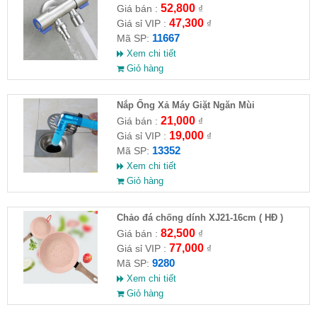
VAT )
52,800
Giá bán :
₫
47,300
Giá sỉ VIP :
₫
11667
Mã SP:
Xem chi tiết
Giỏ hàng
Nắp Ống Xả Máy Giặt Ngăn Mùi
21,000
Giá bán :
₫
19,000
Giá sỉ VIP :
₫
13352
Mã SP:
Xem chi tiết
Giỏ hàng
Chảo đá chống dính XJ21-16cm ( HĐ )
82,500
Giá bán :
₫
77,000
Giá sỉ VIP :
₫
9280
Mã SP:
Xem chi tiết
Giỏ hàng