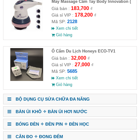
Máy Massage Cầm Tay Body Innovation (
HĐ )
183,700
Giá bán :
₫
178,200
Giá sỉ VIP :
₫
2128
Mã SP:
Xem chi tiết
Giỏ hàng
Ổ Cắm Du Lịch Honeys ECO-TV1
32,000
Giá bán :
₫
27,000
Giá sỉ VIP :
₫
5685
Mã SP:
Xem chi tiết
Giỏ hàng
BỘ DỤNG CỤ SỬA CHỮA ĐA NĂNG
BÀN ỦI KHÔ ✧ BÀN ỦI HƠI NƯỚC
BÓNG ĐÈN ✧ ĐÈN PIN ✧ ĐÈN HỌC
CÂN ĐO ✧ ĐONG ĐẾM