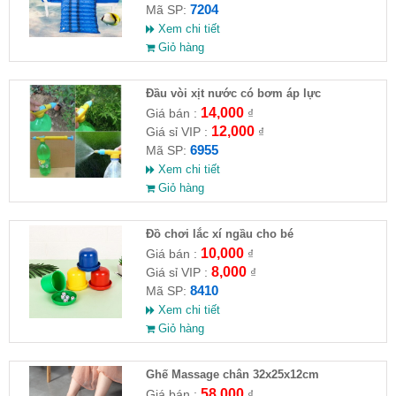
7204
Mã SP:
Xem chi tiết
Giỏ hàng
Đầu vòi xịt nước có bơm áp lực
14,000
Giá bán :
₫
12,000
Giá sỉ VIP :
₫
6955
Mã SP:
Xem chi tiết
Giỏ hàng
Đồ chơi lắc xí ngầu cho bé
10,000
Giá bán :
₫
8,000
Giá sỉ VIP :
₫
8410
Mã SP:
Xem chi tiết
Giỏ hàng
Ghế Massage chân 32x25x12cm
58,000
Giá bán :
₫