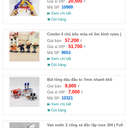
20,500
Giá sỉ VIP :
₫
10989
Mã SP:
Xem chi tiết
Giỏ hàng
Combo 4 chú tiểu múa võ ôm bình rượu (
HĐ )
57,200
Giá bán :
₫
51,700
Giá sỉ VIP :
₫
9653
Mã SP:
Xem chi tiết
Giỏ hàng
Bút lông dầu đầu to 7mm nhanh khô
9,000
Giá bán :
₫
7,000
Giá sỉ VIP :
₫
10321
Mã SP:
Xem chi tiết
Giỏ hàng
Van nước 2 cổng xả độc lập inox 304 ( Full