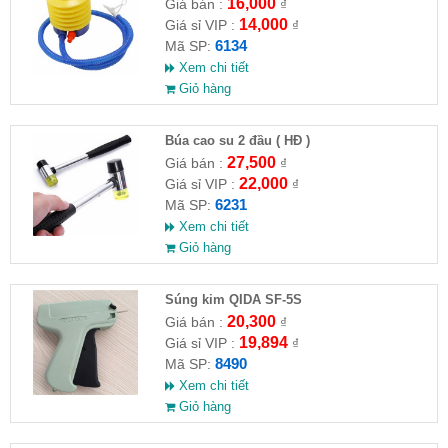
16,000
Giá bán :
₫
14,000
Giá sỉ VIP :
₫
6134
Mã SP:
Xem chi tiết
Giỏ hàng
Búa cao su 2 đầu ( HĐ )
27,500
Giá bán :
₫
22,000
Giá sỉ VIP :
₫
6231
Mã SP:
Xem chi tiết
Giỏ hàng
Súng kim QIDA SF-5S
20,300
Giá bán :
₫
19,894
Giá sỉ VIP :
₫
8490
Mã SP:
Xem chi tiết
Giỏ hàng