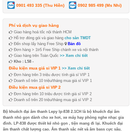
0901 493 335 (Thu Hiền)
0902 985 499 (Ms Nhi)
Phí và dịch vụ giao hàng
Giao hàng hoả tốc nội thành HCM
Hỗ trợ đóng gói và giao hàng
cho sàn TMDT
Đến shop lấy hàng Free Ship
Bản đồ
Đơn hàng > 1tr5 Free Ship chành xe và nội thành
Giao hàng trên Toàn Quốc
>> Xem chi tiết
Kho : L58 -
Điều kiện mua giá sỉ VIP 1
>> Xem chi tiết
Đơn hàng trên 3 triệu được tính giá sỉ VIP 1
Doanh số trên 10 triệu/tháng mua giá sỉ VIP 1
Điều kiện mua giá sỉ VIP 2
Đơn hàng trên 10 triệu được tính giá sỉ VIP 2
Doanh số trên 20 triệu/tháng mua giá sỉ VIP 2
Bộ khuếch đại âm thanh Lepy lp-838 2.1CH là bộ khuếch đại âm
thanh nhỏ gọn dành cho xe hơi, xe máy hay phòng nghe nhạc gia
đình. LP-838 được thiết kế nhỏ gọn , tiện mang đi lại. Khuếch đại
âm thanh chất lượng cao. Âm thanh sắc nét và âm bass cực sâu.