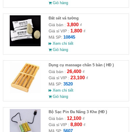
Giỏ hàng
Đất sét vá tường
3,800
Giá bán :
₫
1,800
Giá sỉ VIP :
₫
10845
Mã SP:
Xem chi tiết
Giỏ hàng
Dụng cụ massage chân 5 bàn ( HĐ )
26,400
Giá bán :
₫
23,100
Giá sỉ VIP :
₫
3520
Mã SP:
Xem chi tiết
Giỏ hàng
Bộ Sạc Pin Đa Năng 3 Khe (HĐ )
12,100
Giá bán :
₫
8,800
Giá sỉ VIP :
₫
5607
Mã SP: