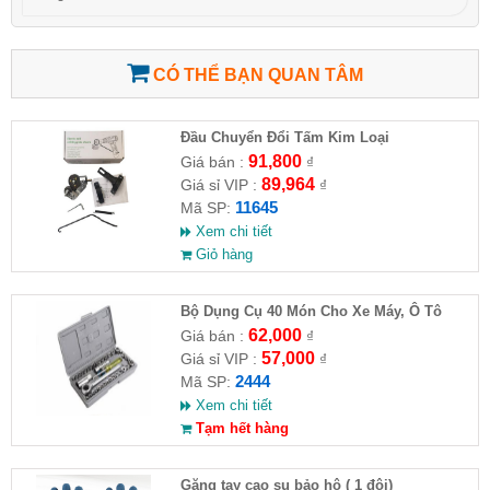
CÓ THỂ BẠN QUAN TÂM
Đầu Chuyển Đổi Tấm Kim Loại
91,800
Giá bán :
₫
89,964
Giá sỉ VIP :
₫
11645
Mã SP:
Xem chi tiết
Giỏ hàng
Bộ Dụng Cụ 40 Món Cho Xe Máy, Ô Tô
62,000
Giá bán :
₫
57,000
Giá sỉ VIP :
₫
2444
Mã SP:
Xem chi tiết
Tạm hết hàng
Găng tay cao su bảo hộ ( 1 đôi)