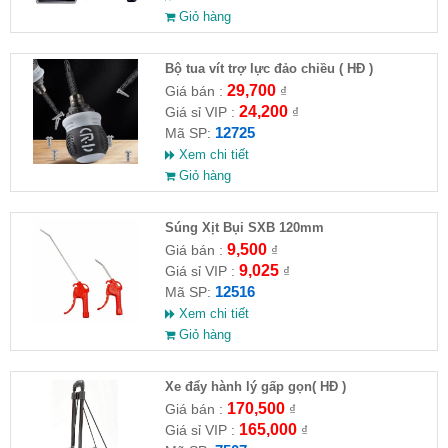
Giỏ hàng
Bộ tua vít trợ lực đảo chiều ( HĐ )
29,700
Giá bán :
₫
24,200
Giá sỉ VIP :
₫
12725
Mã SP:
Xem chi tiết
Giỏ hàng
Súng Xịt Bụi SXB 120mm
9,500
Giá bán :
₫
9,025
Giá sỉ VIP :
₫
12516
Mã SP:
Xem chi tiết
Giỏ hàng
Xe đẩy hành lý gấp gọn( HĐ )
170,500
Giá bán :
₫
165,000
Giá sỉ VIP :
₫