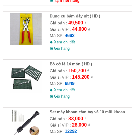
Tạm hết hàng
Dụng cụ bấm dây nịt ( HĐ )
49,500
Giá bán :
₫
44,000
Giá sỉ VIP :
₫
4662
Mã SP:
Xem chi tiết
Giỏ hàng
Bộ cờ lê 14 món ( HĐ )
150,700
Giá bán :
₫
145,200
Giá sỉ VIP :
₫
6849
Mã SP:
Xem chi tiết
Giỏ hàng
Set máy khoan cầm tay và 10 mũi khoan
33,000
Giá bán :
₫
28,000
Giá sỉ VIP :
₫
12292
Mã SP: