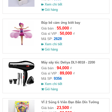
Xem chi tiết
Giỏ hàng
​Búp bê cảm ứng biết bay
55,000
Giá bán :
₫
50,000
Giá sỉ VIP :
₫
2628
Mã SP:
Xem chi tiết
Giỏ hàng
Máy sấy tóc Deliya DLY-8018 - 2200
94,000
Giá bán :
₫
89,000
Giá sỉ VIP :
₫
9356
Mã SP:
Xem chi tiết
Giỏ hàng
VỈ 2 Súng 6 Viên Đạn Bắn Dín Tường
23,500
Giá bán :
₫