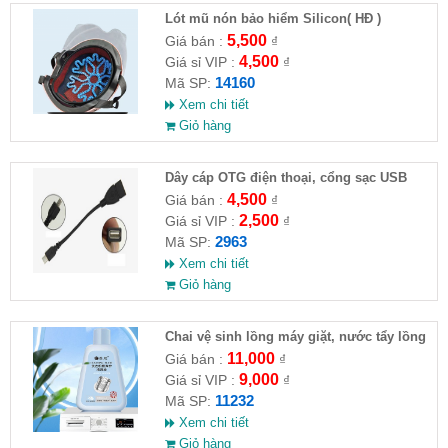
Lót mũ nón bảo hiểm Silicon( HĐ )
5,500
Giá bán :
₫
4,500
Giá sỉ VIP :
₫
14160
Mã SP:
Xem chi tiết
Giỏ hàng
Dây cáp OTG điện thoại, cổng sạc USB
4,500
Giá bán :
₫
2,500
Giá sỉ VIP :
₫
2963
Mã SP:
Xem chi tiết
Giỏ hàng
Chai vệ sinh lồng máy giặt, nước tẩy lồng
máy giặt CLEANING FLUID
11,000
Giá bán :
₫
9,000
Giá sỉ VIP :
₫
11232
Mã SP:
Xem chi tiết
Giỏ hàng