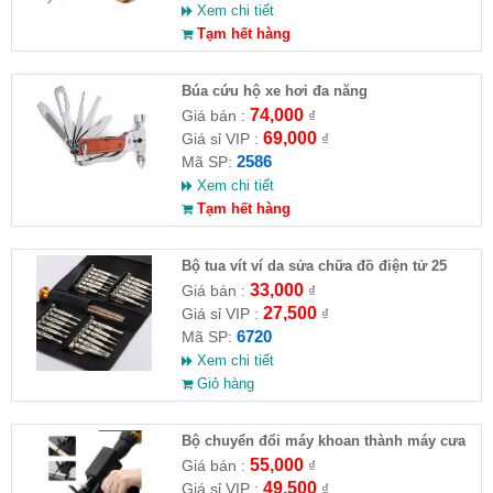
Xem chi tiết
Tạm hết hàng
Búa cứu hộ xe hơi đa năng
74,000
Giá bán :
₫
69,000
Giá sỉ VIP :
₫
2586
Mã SP:
Xem chi tiết
Tạm hết hàng
Bộ tua vít ví da sửa chữa đồ điện tử 25
đầu ( HĐ )
33,000
Giá bán :
₫
27,500
Giá sỉ VIP :
₫
6720
Mã SP:
Xem chi tiết
Giỏ hàng
Bộ chuyển đổi máy khoan thành máy cưa
(loại thường)( HĐ )
55,000
Giá bán :
₫
49,500
Giá sỉ VIP :
₫