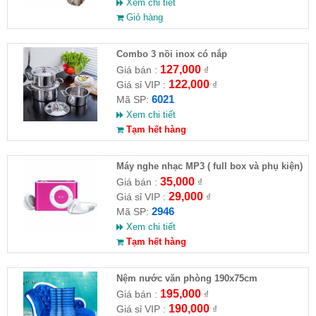
Xem chi tiết
Giỏ hàng
Combo 3 nồi inox có nắp
127,000
Giá bán :
₫
122,000
Giá sỉ VIP :
₫
6021
Mã SP:
Xem chi tiết
Tạm hết hàng
Máy nghe nhạc MP3 ( full box và phụ kiện)
35,000
Giá bán :
₫
29,000
Giá sỉ VIP :
₫
2946
Mã SP:
Xem chi tiết
Tạm hết hàng
Nệm nước văn phòng 190x75cm
195,000
Giá bán :
₫
190,000
Giá sỉ VIP :
₫