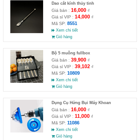
Dao cắt kính thủy tinh
16,000
Giá bán :
₫
14,000
Giá sỉ VIP :
₫
8551
Mã SP:
Xem chi tiết
Giỏ hàng
Bộ 5 muỗng fullbox
39,900
Giá bán :
₫
39,102
Giá sỉ VIP :
₫
10809
Mã SP:
Xem chi tiết
Giỏ hàng
Dụng Cụ Hứng Bụi Máy Khoan
16,000
Giá bán :
₫
11,000
Giá sỉ VIP :
₫
11086
Mã SP:
Xem chi tiết
Giỏ hàng