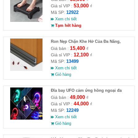
53,000
Giá sỉ VIP :
₫
12922
Mã SP:
Xem chi tiết
Tạm hết hàng
Ron Nẹp Chặn Khe Hở Của Đa Năng,
Chống Côn Trùng( HĐ )
15,400
Giá bán :
₫
12,100
Giá sỉ VIP :
₫
13499
Mã SP:
Xem chi tiết
Giỏ hàng
Đĩa bay UFO cảm ứng hồng ngoại đa
chiều tự động bay về
49,000
Giá bán :
₫
44,000
Giá sỉ VIP :
₫
12249
Mã SP:
Xem chi tiết
Giỏ hàng