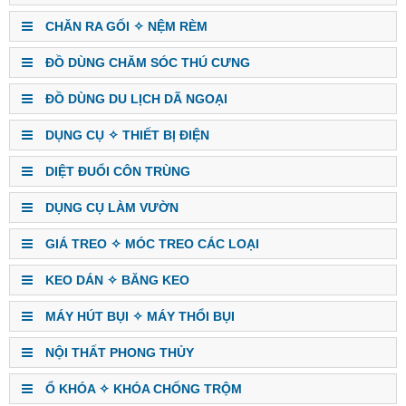
CHĂN RA GỐI ✧ NỆM RÈM
ĐỒ DÙNG CHĂM SÓC THÚ CƯNG
ĐỒ DÙNG DU LỊCH DÃ NGOẠI
DỤNG CỤ ✧ THIẾT BỊ ĐIỆN
DIỆT ĐUỔI CÔN TRÙNG
DỤNG CỤ LÀM VƯỜN
GIÁ TREO ✧ MÓC TREO CÁC LOẠI
KEO DÁN ✧ BĂNG KEO
MÁY HÚT BỤI ✧ MÁY THỔI BỤI
NỘI THẤT PHONG THỦY
Ổ KHÓA ✧ KHÓA CHỐNG TRỘM