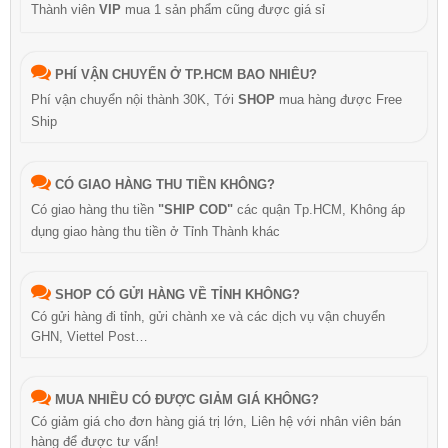
Thành viên
VIP
mua 1 sản phẩm cũng được giá sỉ
PHÍ VẬN CHUYỂN Ở TP.HCM BAO NHIÊU?
Phí vận chuyển nội thành 30K, Tới
SHOP
mua hàng được Free
Ship
CÓ GIAO HÀNG THU TIỀN KHÔNG?
Có giao hàng thu tiền
"SHIP COD"
các quận Tp.HCM, Không áp
dụng giao hàng thu tiền ở Tỉnh Thành khác
SHOP CÓ GỬI HÀNG VỀ TỈNH KHÔNG?
Có gửi hàng đi tỉnh, gửi chành xe và các dịch vụ vận chuyển
GHN, Viettel Post…
MUA NHIỀU CÓ ĐƯỢC GIẢM GIÁ KHÔNG?
Có giảm giá cho đơn hàng giá trị lớn, Liên hệ với nhân viên bán
hàng để được tư vấn!