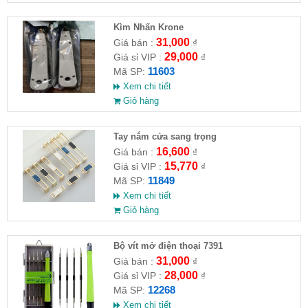
Kìm Nhấn Krone
31,000
Giá bán :
₫
29,000
Giá sỉ VIP :
₫
11603
Mã SP:
Xem chi tiết
Giỏ hàng
Tay nắm cửa sang trọng
16,600
Giá bán :
₫
15,770
Giá sỉ VIP :
₫
11849
Mã SP:
Xem chi tiết
Giỏ hàng
Bộ vít mở điện thoại 7391
31,000
Giá bán :
₫
28,000
Giá sỉ VIP :
₫
12268
Mã SP:
Xem chi tiết