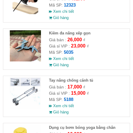
12323
Mã SP:
Xem chi tiết
Giỏ hàng
Kiềm đa năng xếp gọn
26,000
Giá bán :
₫
23,000
Giá sỉ VIP :
₫
5035
Mã SP:
Xem chi tiết
Giỏ hàng
Tay nâng chống cánh tủ
17,000
Giá bán :
₫
15,000
Giá sỉ VIP :
₫
5188
Mã SP:
Xem chi tiết
Giỏ hàng
Dụng cụ bơm bóng yoga bằng chân