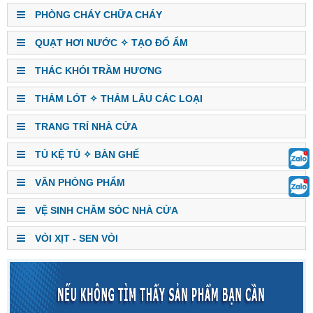
PHÒNG CHÁY CHỮA CHÁY
QUẠT HƠI NƯỚC ✧ TẠO ĐỔ ẨM
THÁC KHÓI TRẦM HƯƠNG
THẢM LÓT ✧ THẢM LÂU CÁC LOẠI
TRANG TRÍ NHÀ CỬA
TỦ KỆ TỦ ✧ BÀN GHẾ
VĂN PHÒNG PHẨM
VỆ SINH CHĂM SÓC NHÀ CỬA
VÒI XỊT - SEN VÒI