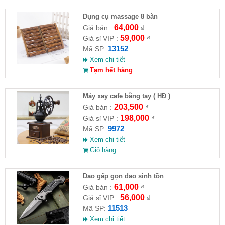
Dụng cụ massage 8 bàn
64,000
Giá bán :
₫
59,000
Giá sỉ VIP :
₫
13152
Mã SP:
Xem chi tiết
Tạm hết hàng
Máy xay cafe bằng tay ( HĐ )
203,500
Giá bán :
₫
198,000
Giá sỉ VIP :
₫
9972
Mã SP:
Xem chi tiết
Giỏ hàng
Dao gấp gọn dao sinh tồn
61,000
Giá bán :
₫
56,000
Giá sỉ VIP :
₫
11513
Mã SP:
Xem chi tiết