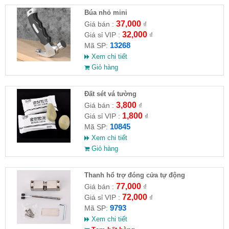
Búa nhỏ mini
37,000
Giá bán :
₫
32,000
Giá sỉ VIP :
₫
13268
Mã SP:
Xem chi tiết
Giỏ hàng
Đất sét vá tường
3,800
Giá bán :
₫
1,800
Giá sỉ VIP :
₫
10845
Mã SP:
Xem chi tiết
Giỏ hàng
Thanh hổ trợ đóng cửa tự động
77,000
Giá bán :
₫
72,000
Giá sỉ VIP :
₫
9793
Mã SP:
Xem chi tiết