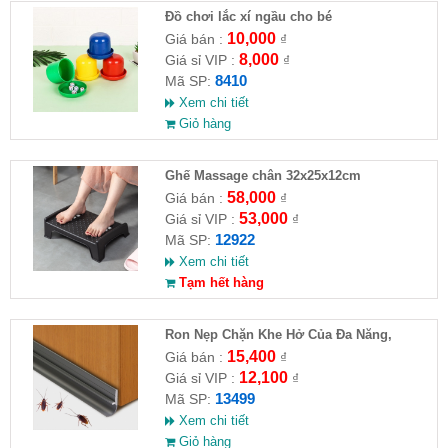
Đồ chơi lắc xí ngầu cho bé
10,000
Giá bán :
₫
8,000
Giá sỉ VIP :
₫
8410
Mã SP:
Xem chi tiết
Giỏ hàng
Ghế Massage chân 32x25x12cm
58,000
Giá bán :
₫
53,000
Giá sỉ VIP :
₫
12922
Mã SP:
Xem chi tiết
Tạm hết hàng
Ron Nẹp Chặn Khe Hở Của Đa Năng,
Chống Côn Trùng( HĐ )
15,400
Giá bán :
₫
12,100
Giá sỉ VIP :
₫
13499
Mã SP:
Xem chi tiết
Giỏ hàng