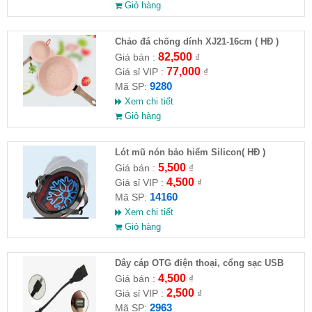
Giỏ hàng
Chảo đá chống dính XJ21-16cm ( HĐ )
82,500
Giá bán :
₫
77,000
Giá sỉ VIP :
₫
9280
Mã SP:
Xem chi tiết
Giỏ hàng
Lót mũ nón bảo hiểm Silicon( HĐ )
5,500
Giá bán :
₫
4,500
Giá sỉ VIP :
₫
14160
Mã SP:
Xem chi tiết
Giỏ hàng
Dây cáp OTG điện thoại, cổng sạc USB
4,500
Giá bán :
₫
2,500
Giá sỉ VIP :
₫
2963
Mã SP: