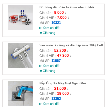
Bút lông dầu đầu to 7mm nhanh khô
9,000
Giá bán :
₫
7,000
Giá sỉ VIP :
₫
10321
Mã SP:
Xem chi tiết
Giỏ hàng
Van nước 2 cổng xả độc lập inox 304 ( Full
VAT )
52,800
Giá bán :
₫
47,300
Giá sỉ VIP :
₫
11667
Mã SP:
Xem chi tiết
Giỏ hàng
Nắp Ống Xả Máy Giặt Ngăn Mùi
21,000
Giá bán :
₫
19,000
Giá sỉ VIP :
₫
13352
Mã SP:
Xem chi tiết