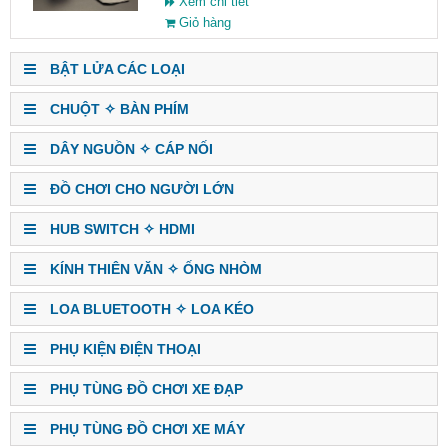
Xem chi tiết
Giỏ hàng
BẬT LỬA CÁC LOẠI
CHUỘT ✧ BÀN PHÍM
DÂY NGUỒN ✧ CÁP NỐI
ĐỒ CHƠI CHO NGƯỜI LỚN
HUB SWITCH ✧ HDMI
KÍNH THIÊN VĂN ✧ ỐNG NHÒM
LOA BLUETOOTH ✧ LOA KÉO
PHỤ KIỆN ĐIỆN THOẠI
PHỤ TÙNG ĐỒ CHƠI XE ĐẠP
PHỤ TÙNG ĐỒ CHƠI XE MÁY