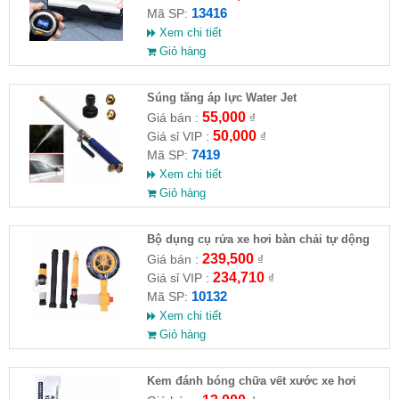
13416
Mã SP:
Xem chi tiết
Giỏ hàng
Súng tăng áp lực Water Jet
55,000
Giá bán :
₫
50,000
Giá sỉ VIP :
₫
7419
Mã SP:
Xem chi tiết
Giỏ hàng
Bộ dụng cụ rửa xe hơi bàn chải tự dộng
kèm 10m ống nước
239,500
Giá bán :
₫
234,710
Giá sỉ VIP :
₫
10132
Mã SP:
Xem chi tiết
Giỏ hàng
Kem đánh bóng chữa vết xước xe hơi