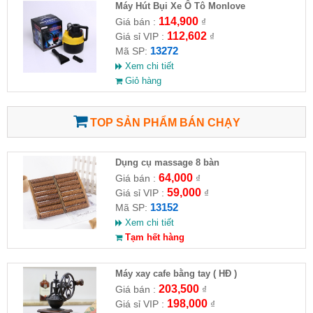
Máy Hút Bụi Xe Ô Tô Monlove
114,900
Giá bán :
₫
112,602
Giá sỉ VIP :
₫
13272
Mã SP:
Xem chi tiết
Giỏ hàng
TOP SẢN PHẨM BÁN CHẠY
Dụng cụ massage 8 bàn
64,000
Giá bán :
₫
59,000
Giá sỉ VIP :
₫
13152
Mã SP:
Xem chi tiết
Tạm hết hàng
Máy xay cafe bằng tay ( HĐ )
203,500
Giá bán :
₫
198,000
Giá sỉ VIP :
₫