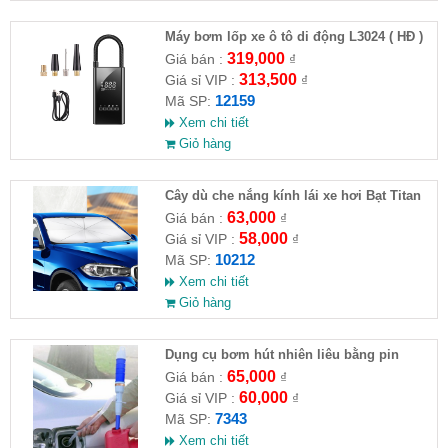
Máy bơm lốp xe ô tô di động L3024 ( HĐ )
319,000
Giá bán :
₫
313,500
Giá sỉ VIP :
₫
12159
Mã SP:
Xem chi tiết
Giỏ hàng
Cây dù che nắng kính lái xe hơi Bạt Titan
63,000
Giá bán :
₫
58,000
Giá sỉ VIP :
₫
10212
Mã SP:
Xem chi tiết
Giỏ hàng
Dụng cụ bơm hút nhiên liêu bằng pin
65,000
Giá bán :
₫
60,000
Giá sỉ VIP :
₫
7343
Mã SP:
Xem chi tiết