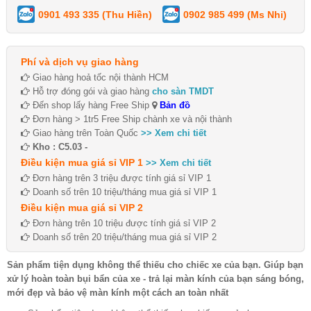
0901 493 335 (Thu Hiền)
0902 985 499 (Ms Nhi)
Phí và dịch vụ giao hàng
Giao hàng hoả tốc nội thành HCM
Hỗ trợ đóng gói và giao hàng
cho sàn TMDT
Đến shop lấy hàng Free Ship
Bản đồ
Đơn hàng > 1tr5 Free Ship chành xe và nội thành
Giao hàng trên Toàn Quốc
>> Xem chi tiết
Kho : C5.03 -
Điều kiện mua giá sỉ VIP 1
>> Xem chi tiết
Đơn hàng trên 3 triệu được tính giá sỉ VIP 1
Doanh số trên 10 triệu/tháng mua giá sỉ VIP 1
Điều kiện mua giá sỉ VIP 2
Đơn hàng trên 10 triệu được tính giá sỉ VIP 2
Doanh số trên 20 triệu/tháng mua giá sỉ VIP 2
Sản phẩm tiện dụng không thể thiếu cho chiếc xe của bạn. ​Giúp bạn
xử lý hoàn toàn bụi bẩn của xe - trả lại màn kính của bạn sáng bóng,
mới đẹp và bảo vệ màn kính một cách an toàn nhất