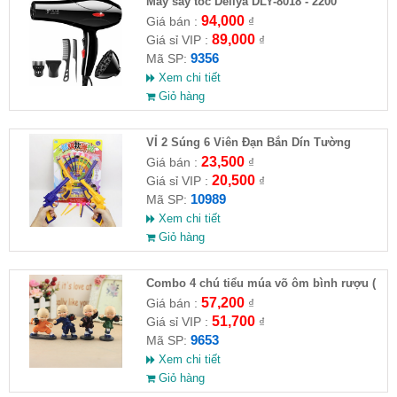
Máy sấy tóc Deliya DLY-8018 - 2200
94,000
Giá bán :
₫
89,000
Giá sỉ VIP :
₫
9356
Mã SP:
Xem chi tiết
Giỏ hàng
VỈ 2 Súng 6 Viên Đạn Bắn Dín Tường
23,500
Giá bán :
₫
20,500
Giá sỉ VIP :
₫
10989
Mã SP:
Xem chi tiết
Giỏ hàng
Combo 4 chú tiểu múa võ ôm bình rượu (
HĐ )
57,200
Giá bán :
₫
51,700
Giá sỉ VIP :
₫
9653
Mã SP:
Xem chi tiết
Giỏ hàng