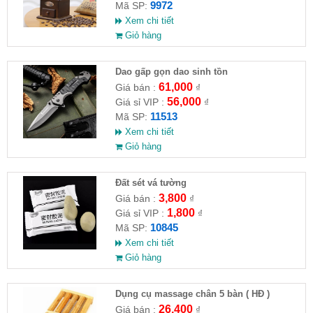
9972
Mã SP:
Xem chi tiết
Giỏ hàng
Dao gấp gọn dao sinh tồn
61,000
Giá bán :
₫
56,000
Giá sỉ VIP :
₫
11513
Mã SP:
Xem chi tiết
Giỏ hàng
Đất sét vá tường
3,800
Giá bán :
₫
1,800
Giá sỉ VIP :
₫
10845
Mã SP:
Xem chi tiết
Giỏ hàng
Dụng cụ massage chân 5 bàn ( HĐ )
26,400
Giá bán :
₫