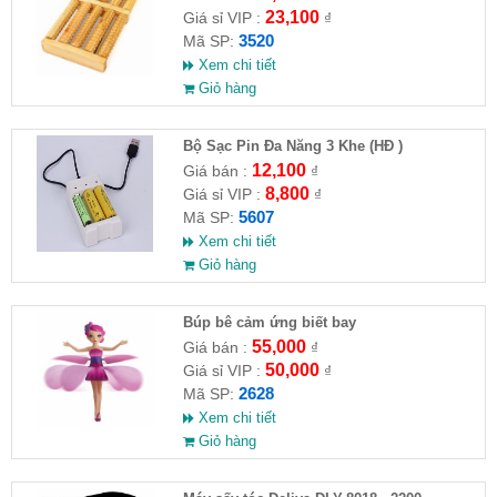
23,100
Giá sỉ VIP :
₫
3520
Mã SP:
Xem chi tiết
Giỏ hàng
Bộ Sạc Pin Đa Năng 3 Khe (HĐ )
12,100
Giá bán :
₫
8,800
Giá sỉ VIP :
₫
5607
Mã SP:
Xem chi tiết
Giỏ hàng
​Búp bê cảm ứng biết bay
55,000
Giá bán :
₫
50,000
Giá sỉ VIP :
₫
2628
Mã SP:
Xem chi tiết
Giỏ hàng