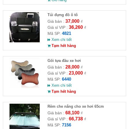
Túi đựng đồ ô tô
37,000
Giá bán :
₫
36,260
Giá sỉ VIP :
₫
4821
Mã SP:
Xem chi tiết
Tạm hết hàng
Gối tựa đầu xe hơi
28,000
Giá bán :
₫
23,000
Giá sỉ VIP :
₫
6440
Mã SP:
Xem chi tiết
Tạm hết hàng
Rèm che nắng cho xe hơi 65cm
68,100
Giá bán :
₫
66,738
Giá sỉ VIP :
₫
7156
Mã SP: