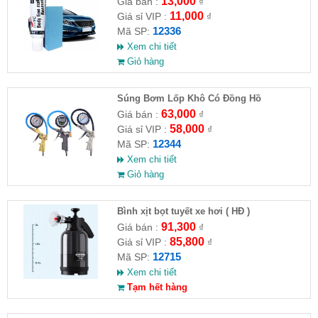
13,000
Giá bán :
₫
11,000
Giá sỉ VIP :
₫
12336
Mã SP:
Xem chi tiết
Giỏ hàng
Súng Bơm Lốp Khô Có Đồng Hồ
63,000
Giá bán :
₫
58,000
Giá sỉ VIP :
₫
12344
Mã SP:
Xem chi tiết
Giỏ hàng
Bình xịt bọt tuyết xe hơi ( HĐ )
91,300
Giá bán :
₫
85,800
Giá sỉ VIP :
₫
12715
Mã SP:
Xem chi tiết
Tạm hết hàng