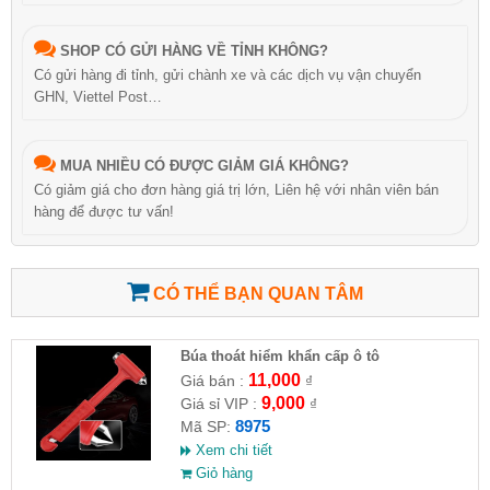
SHOP CÓ GỬI HÀNG VỀ TỈNH KHÔNG?
Có gửi hàng đi tỉnh, gửi chành xe và các dịch vụ vận chuyển
GHN, Viettel Post…
MUA NHIỀU CÓ ĐƯỢC GIẢM GIÁ KHÔNG?
Có giảm giá cho đơn hàng giá trị lớn, Liên hệ với nhân viên bán
hàng để được tư vấn!
CÓ THỂ BẠN QUAN TÂM
Búa thoát hiểm khẩn cấp ô tô
11,000
Giá bán :
₫
9,000
Giá sỉ VIP :
₫
8975
Mã SP:
Xem chi tiết
Giỏ hàng