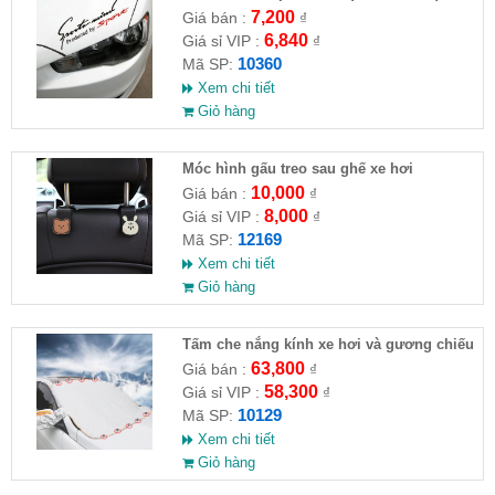
7,200
Giá bán :
₫
6,840
Giá sỉ VIP :
₫
10360
Mã SP:
Xem chi tiết
Giỏ hàng
Móc hình gấu treo sau ghế xe hơi
10,000
Giá bán :
₫
8,000
Giá sỉ VIP :
₫
12169
Mã SP:
Xem chi tiết
Giỏ hàng
Tấm che nắng kính xe hơi và gương chiếu
hậu (Full VAT )
63,800
Giá bán :
₫
58,300
Giá sỉ VIP :
₫
10129
Mã SP:
Xem chi tiết
Giỏ hàng