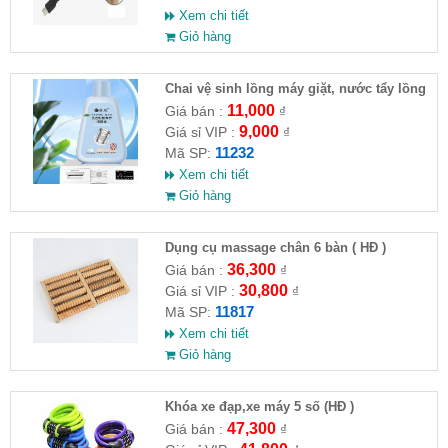
Xem chi tiết
Giỏ hàng
Chai vệ sinh lồng máy giặt, nước tẩy lồng
máy giặt CLEANING FLUID
11,000
Giá bán :
₫
9,000
Giá sỉ VIP :
₫
11232
Mã SP:
Xem chi tiết
Giỏ hàng
Dụng cụ massage chân 6 bàn ( HĐ )
36,300
Giá bán :
₫
30,800
Giá sỉ VIP :
₫
11817
Mã SP:
Xem chi tiết
Giỏ hàng
Khóa xe đạp,xe máy 5 số (HĐ )
47,300
Giá bán :
₫