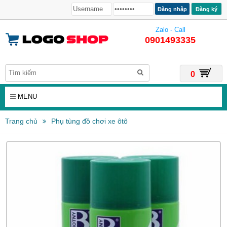
Đăng ký
Zalo - Call
0901493335
0
MENU
Trang chủ
Phụ tùng đồ chơi xe ôtô