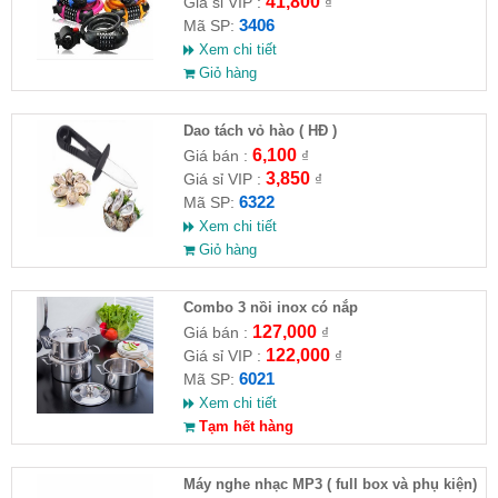
41,800
Giá sỉ VIP :
₫
3406
Mã SP:
Xem chi tiết
Giỏ hàng
Dao tách vỏ hào ( HĐ )
6,100
Giá bán :
₫
3,850
Giá sỉ VIP :
₫
6322
Mã SP:
Xem chi tiết
Giỏ hàng
Combo 3 nồi inox có nắp
127,000
Giá bán :
₫
122,000
Giá sỉ VIP :
₫
6021
Mã SP:
Xem chi tiết
Tạm hết hàng
Máy nghe nhạc MP3 ( full box và phụ kiện)