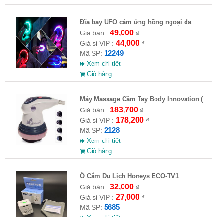
Đĩa bay UFO cảm ứng hồng ngoại đa
chiều tự động bay về
49,000
Giá bán :
₫
44,000
Giá sỉ VIP :
₫
12249
Mã SP:
Xem chi tiết
Giỏ hàng
Máy Massage Cầm Tay Body Innovation (
HĐ )
183,700
Giá bán :
₫
178,200
Giá sỉ VIP :
₫
2128
Mã SP:
Xem chi tiết
Giỏ hàng
Ổ Cắm Du Lịch Honeys ECO-TV1
32,000
Giá bán :
₫
27,000
Giá sỉ VIP :
₫
5685
Mã SP: