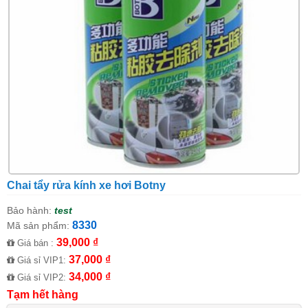
Chai tẩy rửa kính xe hơi Botny
Bảo hành:
test
8330
Mã sản phẩm:
39,000 ₫
Giá bán :
37,000 ₫
Giá sỉ VIP1:
34,000 ₫
Giá sỉ VIP2:
Tạm hết hàng