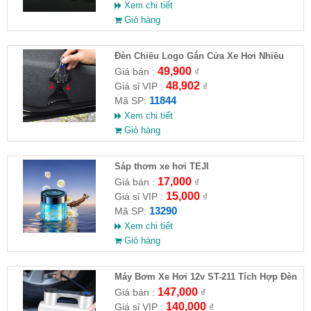
Xem chi tiết
Giỏ hàng
Đèn Chiều Logo Gắn Cửa Xe Hơi Nhiều
Hình
49,900
Giá bán :
₫
48,902
Giá sỉ VIP :
₫
11844
Mã SP:
Xem chi tiết
Giỏ hàng
Sáp thơm xe hơi TEJI
17,000
Giá bán :
₫
15,000
Giá sỉ VIP :
₫
13290
Mã SP:
Xem chi tiết
Giỏ hàng
Máy Bơm Xe Hơi 12v ST-211 Tích Hợp Đèn
147,000
Giá bán :
₫
140,000
Giá sỉ VIP :
₫