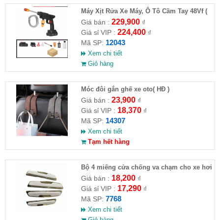
Máy Xịt Rửa Xe Máy, Ô Tô Cầm Tay 48Vf (
HĐ )
229,900
Giá bán :
₫
224,400
Giá sỉ VIP :
₫
12043
Mã SP:
Xem chi tiết
Giỏ hàng
Móc đôi gắn ghế xe oto( HĐ )
23,900
Giá bán :
₫
18,370
Giá sỉ VIP :
₫
14307
Mã SP:
Xem chi tiết
Tạm hết hàng
Bộ 4 miếng cửa chống va chạm cho xe hơi
18,200
Giá bán :
₫
17,290
Giá sỉ VIP :
₫
7768
Mã SP:
Xem chi tiết
Giỏ hàng