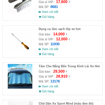
17,600
Giá sỉ VIP :
₫
8681
Mã SP:
Xem chi tiết
Giỏ hàng
Dụng cụ làm sạch lốp xe hơi
14,000
Giá bán :
₫
12,000
Giá sỉ VIP :
₫
11930
Mã SP:
Xem chi tiết
Giỏ hàng
Tấm Che Nắng Bên Trong Kính Lái Xe Hơi
Ô Tô Có Phản Quang
29,500
Giá bán :
₫
28,910
Giá sỉ VIP :
₫
13176
Mã SP:
Xem chi tiết
Giỏ hàng
Chữ Dán Xe Sport Mind (màu đen đỏ)