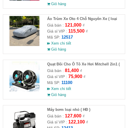
Giỏ hàng
Áo Trùm Xe Oto 4 Chỗ Nguyên Xe ( loại
lớn )( HĐ )
121,000
Giá bán :
₫
115,500
Giá sỉ VIP :
₫
12517
Mã SP:
Xem chi tiết
Giỏ hàng
Quạt Đôi Cho Ô Tô Xe Hơi Mitchell 2in1 (
HĐ )
81,400
Giá bán :
₫
75,900
Giá sỉ VIP :
₫
11100
Mã SP:
Xem chi tiết
Giỏ hàng
Máy bơm loại nhỏ ( HĐ )
127,600
Giá bán :
₫
122,100
Giá sỉ VIP :
₫
12413
Mã SP: