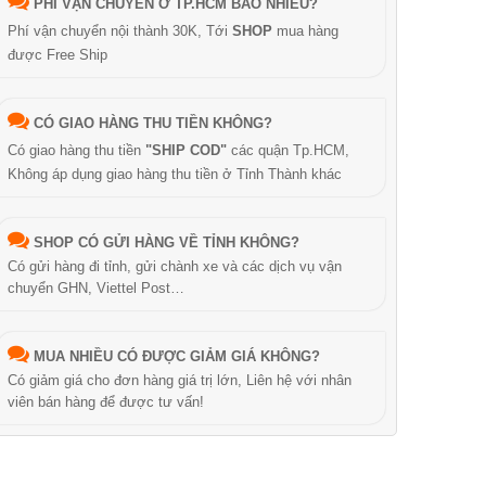
PHÍ VẬN CHUYỂN Ở TP.HCM BAO NHIÊU?
Phí vận chuyển nội thành 30K, Tới
SHOP
mua hàng
được Free Ship
CÓ GIAO HÀNG THU TIỀN KHÔNG?
Có giao hàng thu tiền
"SHIP COD"
các quận Tp.HCM,
Không áp dụng giao hàng thu tiền ở Tỉnh Thành khác
SHOP CÓ GỬI HÀNG VỀ TỈNH KHÔNG?
Có gửi hàng đi tỉnh, gửi chành xe và các dịch vụ vận
chuyển GHN, Viettel Post…
MUA NHIỀU CÓ ĐƯỢC GIẢM GIÁ KHÔNG?
Có giảm giá cho đơn hàng giá trị lớn, Liên hệ với nhân
viên bán hàng để được tư vấn!