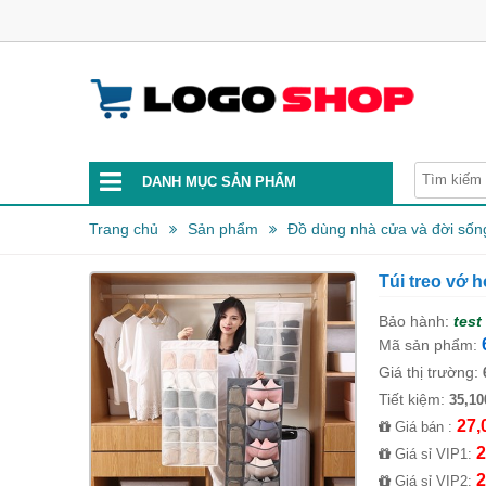
DANH MỤC SẢN PHẨM
Trang chủ
Sản phẩm
Đồ dùng nhà cửa và đời sốn
Túi treo vớ 
Bảo hành:
test
Mã sản phẩm:
Giá thị trường:
Tiết kiệm:
35,10
27,
Giá bán :
2
Giá sỉ VIP1:
2
Giá sỉ VIP2: