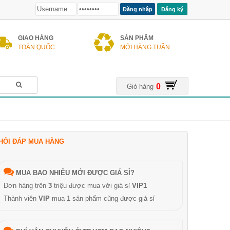
Đăng ký
GIAO HÀNG
SẢN PHẨM
TOÀN QUỐC
MỚI HÀNG TUẦN
0
Giỏ hàng
HỎI ĐÁP MUA HÀNG
MUA BAO NHIÊU MỚI ĐƯỢC GIÁ SỈ?
Đơn hàng trên
3
triệu được mua với giá sỉ
VIP1
Thành viên
VIP
mua 1 sản phẩm cũng được giá sỉ