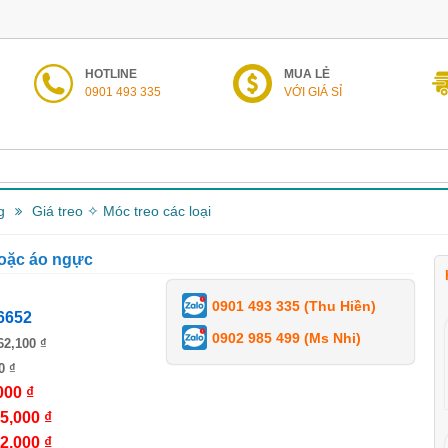
HOTLINE
MUA LẺ
0901 493 335
VỚI GIÁ SỈ
g
Giá treo ✧ Móc treo các loại
hoặc áo ngực
0901 493 335 (Thu Hiền)
6652
0902 985 499 (Ms Nhi)
62,100 ₫
0 ₫
000 ₫
5,000 ₫
2,000 ₫