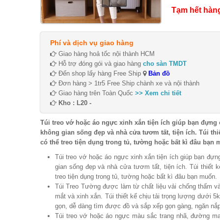
Tạm hết hàn
Phí và dịch vụ giao hàng
Giao hàng hoả tốc nội thành HCM
Hỗ trợ đóng gói và giao hàng
cho sàn TMDT
Đến shop lấy hàng Free Ship
Bản đồ
Đơn hàng > 1tr5 Free Ship chành xe và nội thành
Giao hàng trên Toàn Quốc
>> Xem chi tiết
Kho : L20 -
Túi treo vớ hoặc áo ngực xinh xắn tiện ích giúp bạn đựng
không gian sống đẹp và nhà cửa tươm tất, tiện ích. Túi thi
có thể treo tiện dụng trong tủ, tường hoặc bất kì đâu bạn
Túi treo vớ hoặc áo ngực xinh xắn tiện ích giúp bạn đựn
gian sống đẹp và nhà cửa tươm tất, tiện ích. Túi thiết 
treo tiện dụng trong tủ, tường hoặc bất kì đâu bạn muốn.
Túi Treo Tường được làm từ chất liệu vải chống thấm và 
mắt và xinh xắn. Túi thiết kế chịu tải trọng lượng dưới 5
gọn, dễ dàng tìm được đồ và sắp xếp gọn gàng, ngăn nắp 
Túi treo vớ hoặc áo ngực màu sắc trang nhã, đường ma