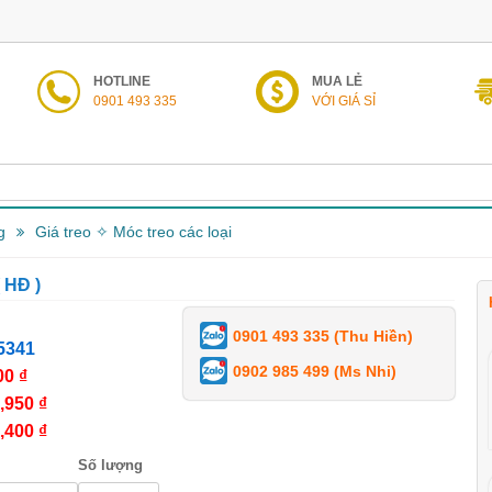
HOTLINE
MUA LẺ
0901 493 335
VỚI GIÁ SỈ
g
Giá treo ✧ Móc treo các loại
 HĐ )
0901 493 335 (Thu Hiền)
5341
0902 985 499 (Ms Nhi)
00 ₫
,950 ₫
,400 ₫
Số lượng