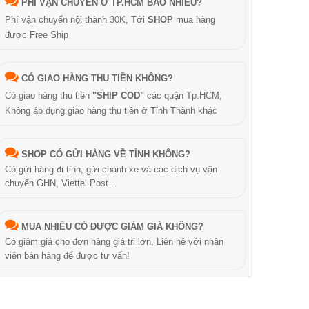
PHÍ VẬN CHUYỂN Ở TP.HCM BAO NHIÊU?
Phí vận chuyển nội thành 30K, Tới
SHOP
mua hàng
được Free Ship
CÓ GIAO HÀNG THU TIỀN KHÔNG?
Có giao hàng thu tiền
"SHIP COD"
các quận Tp.HCM,
Không áp dụng giao hàng thu tiền ở Tỉnh Thành khác
SHOP CÓ GỬI HÀNG VỀ TỈNH KHÔNG?
Có gửi hàng đi tỉnh, gửi chành xe và các dịch vụ vận
chuyển GHN, Viettel Post…
MUA NHIỀU CÓ ĐƯỢC GIẢM GIÁ KHÔNG?
Có giảm giá cho đơn hàng giá trị lớn, Liên hệ với nhân
viên bán hàng để được tư vấn!