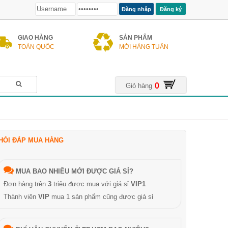
Đăng ký
GIAO HÀNG
SẢN PHẨM
TOÀN QUỐC
MỚI HÀNG TUẦN
0
Giỏ hàng
HỎI ĐÁP MUA HÀNG
MUA BAO NHIÊU MỚI ĐƯỢC GIÁ SỈ?
Đơn hàng trên
3
triệu được mua với giá sỉ
VIP1
Thành viên
VIP
mua 1 sản phẩm cũng được giá sỉ