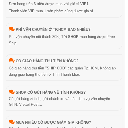
Đơn hàng trên
3
triệu được mua với giá sỉ
VIP1
Thành viên
VIP
mua 1 sản phẩm cũng được giá sỉ
PHÍ VẬN CHUYỂN Ở TP.HCM BAO NHIÊU?
Phí vận chuyển nội thành 30K, Tới
SHOP
mua hàng được Free
Ship
CÓ GIAO HÀNG THU TIỀN KHÔNG?
Có giao hàng thu tiền
"SHIP COD"
các quận Tp.HCM, Không áp
dụng giao hàng thu tiền ở Tỉnh Thành khác
SHOP CÓ GỬI HÀNG VỀ TỈNH KHÔNG?
Có gửi hàng đi tỉnh, gửi chành xe và các dịch vụ vận chuyển
GHN, Viettel Post…
MUA NHIỀU CÓ ĐƯỢC GIẢM GIÁ KHÔNG?