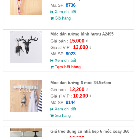
8736
Mã SP:
Xem chi tiết
Giỏ hàng
Móc dán tường hình hươu A2495
15,000
Giá bán :
₫
13,000
Giá sỉ VIP :
₫
9023
Mã SP:
Xem chi tiết
Tạm hết hàng
Móc dán tường 6 móc 34.5x6cm
12,200
Giá bán :
₫
10,200
Giá sỉ VIP :
₫
9144
Mã SP:
Xem chi tiết
Giỏ hàng
Giá treo dụng cụ nhà bếp 6 móc xoay 360