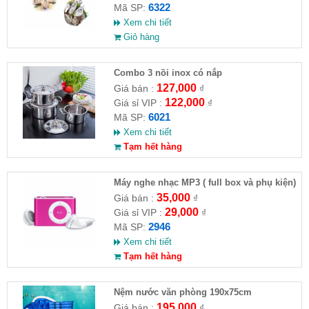
6322
Mã SP:
Xem chi tiết
Giỏ hàng
Combo 3 nồi inox có nắp
127,000
Giá bán :
₫
122,000
Giá sỉ VIP :
₫
6021
Mã SP:
Xem chi tiết
Tạm hết hàng
Máy nghe nhạc MP3 ( full box và phụ kiện)
35,000
Giá bán :
₫
29,000
Giá sỉ VIP :
₫
2946
Mã SP:
Xem chi tiết
Tạm hết hàng
Nệm nước văn phòng 190x75cm
195,000
Giá bán :
₫