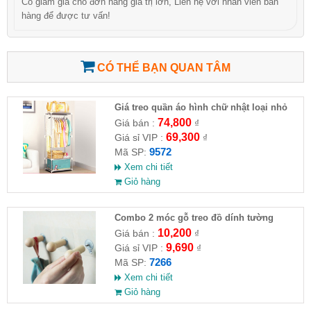
Có giảm giá cho đơn hàng giá trị lớn, Liên hệ với nhân viên bán
hàng để được tư vấn!
CÓ THỂ BẠN QUAN TÂM
Giá treo quần áo hình chữ nhật loại nhỏ
(HĐ )
74,800
Giá bán :
₫
69,300
Giá sỉ VIP :
₫
9572
Mã SP:
Xem chi tiết
Giỏ hàng
Combo 2 móc gỗ treo đồ dính tường
10,200
Giá bán :
₫
9,690
Giá sỉ VIP :
₫
7266
Mã SP:
Xem chi tiết
Giỏ hàng