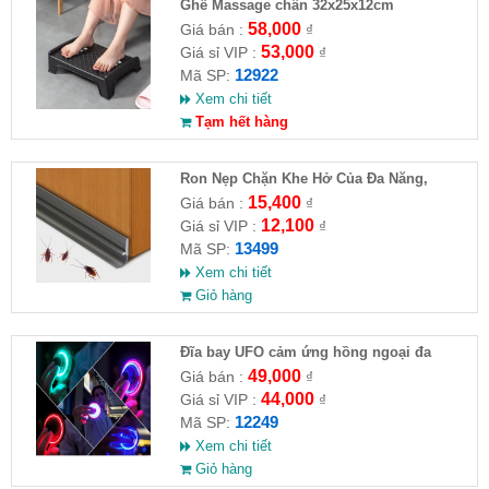
Ghế Massage chân 32x25x12cm
58,000
Giá bán :
₫
53,000
Giá sỉ VIP :
₫
12922
Mã SP:
Xem chi tiết
Tạm hết hàng
Ron Nẹp Chặn Khe Hở Của Đa Năng,
Chống Côn Trùng( HĐ )
15,400
Giá bán :
₫
12,100
Giá sỉ VIP :
₫
13499
Mã SP:
Xem chi tiết
Giỏ hàng
Đĩa bay UFO cảm ứng hồng ngoại đa
chiều tự động bay về
49,000
Giá bán :
₫
44,000
Giá sỉ VIP :
₫
12249
Mã SP:
Xem chi tiết
Giỏ hàng