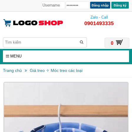
Đăng ký
Zalo - Call
0901493335
0
MENU
Trang chủ
Giá treo ✧ Móc treo các loại