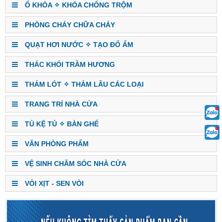
Ổ KHÓA ✧ KHÓA CHỐNG TRỘM
PHÒNG CHÁY CHỮA CHÁY
QUẠT HƠI NƯỚC ✧ TẠO ĐỔ ẨM
THÁC KHÓI TRẦM HƯƠNG
THẢM LÓT ✧ THẢM LÂU CÁC LOẠI
TRANG TRÍ NHÀ CỬA
TỦ KỆ TỦ ✧ BÀN GHẾ
VĂN PHÒNG PHẨM
VỆ SINH CHĂM SÓC NHÀ CỬA
VÒI XỊT - SEN VÒI