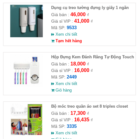
Dụng cụ treo tường đựng ly giấy 1 ngăn
46,000
Giá bán :
₫
41,000
Giá sỉ VIP :
₫
9533
Mã SP:
Xem chi tiết
Tạm hết hàng
Hộp Đựng Kem Đánh Răng Tự Động Touch
Me
18,000
Giá bán :
₫
16,000
Giá sỉ VIP :
₫
2449
Mã SP:
Xem chi tiết
Giỏ hàng
Bộ móc treo quần áo set 8 triples closet
space
17,300
Giá bán :
₫
16,435
Giá sỉ VIP :
₫
3335
Mã SP:
Xem chi tiết