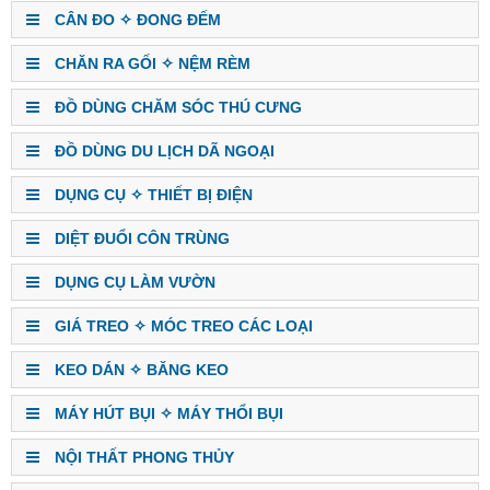
CÂN ĐO ✧ ĐONG ĐẾM
CHĂN RA GỐI ✧ NỆM RÈM
ĐỒ DÙNG CHĂM SÓC THÚ CƯNG
ĐỒ DÙNG DU LỊCH DÃ NGOẠI
DỤNG CỤ ✧ THIẾT BỊ ĐIỆN
DIỆT ĐUỔI CÔN TRÙNG
DỤNG CỤ LÀM VƯỜN
GIÁ TREO ✧ MÓC TREO CÁC LOẠI
KEO DÁN ✧ BĂNG KEO
MÁY HÚT BỤI ✧ MÁY THỔI BỤI
NỘI THẤT PHONG THỦY