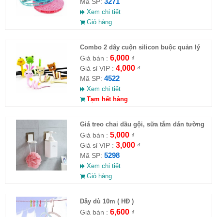
3271
Mã SP:
Xem chi tiết
Giỏ hàng
Combo 2 dây cuộn silicon buộc quản lý
dây cáp điện
6,000
Giá bán :
₫
4,000
Giá sỉ VIP :
₫
4522
Mã SP:
Xem chi tiết
Tạm hết hàng
Giá treo chai dầu gội, sữa tắm dán tường
5,000
Giá bán :
₫
3,000
Giá sỉ VIP :
₫
5298
Mã SP:
Xem chi tiết
Giỏ hàng
Dây dù 10m ( HĐ )
6,600
Giá bán :
₫