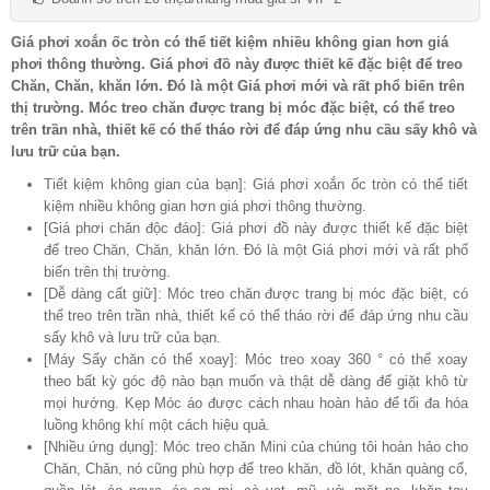
Giá phơi xoắn ốc tròn có thể tiết kiệm nhiều không gian hơn giá
phơi thông thường. Giá phơi đồ này được thiết kế đặc biệt để treo
Chăn, Chăn, khăn lớn. Đó là một Giá phơi mới và rất phổ biến trên
thị trường. Móc treo chăn được trang bị móc đặc biệt, có thể treo
trên trần nhà, thiết kế có thể tháo rời để đáp ứng nhu cầu sấy khô và
lưu trữ của bạn.
Tiết kiệm không gian của bạn]: Giá phơi xoắn ốc tròn có thể tiết
kiệm nhiều không gian hơn giá phơi thông thường.
[Giá phơi chăn độc đáo]: Giá phơi đồ này được thiết kế đặc biệt
để treo Chăn, Chăn, khăn lớn. Đó là một Giá phơi mới và rất phổ
biến trên thị trường.
[Dễ dàng cất giữ]: Móc treo chăn được trang bị móc đặc biệt, có
thể treo trên trần nhà, thiết kế có thể tháo rời để đáp ứng nhu cầu
sấy khô và lưu trữ của bạn.
[Máy Sấy chăn có thể xoay]: Móc treo xoay 360 ° có thể xoay
theo bất kỳ góc độ nào bạn muốn và thật dễ dàng để giặt khô từ
mọi hướng. Kẹp Móc áo được cách nhau hoàn hảo để tối đa hóa
luồng không khí một cách hiệu quả.
[Nhiều ứng dụng]: Móc treo chăn Mini của chúng tôi hoàn hảo cho
Chăn, Chăn, nó cũng phù hợp để treo khăn, đồ lót, khăn quàng cổ,