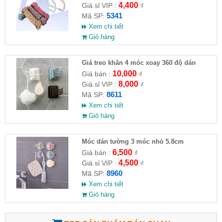
4,400
Giá sỉ VIP :
₫
5341
Mã SP:
Xem chi tiết
Giỏ hàng
Giá treo khăn 4 móc xoay 360 độ dán
tường
10,000
Giá bán :
₫
8,000
Giá sỉ VIP :
₫
8611
Mã SP:
Xem chi tiết
Giỏ hàng
Móc dán tường 3 móc nhỏ 5.8cm
6,500
Giá bán :
₫
4,500
Giá sỉ VIP :
₫
8960
Mã SP:
Xem chi tiết
Giỏ hàng