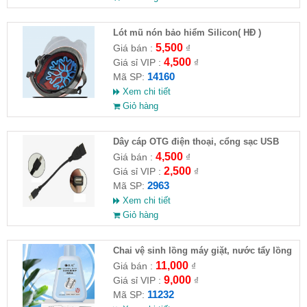
Lót mũ nón bảo hiểm Silicon( HĐ )
5,500
Giá bán :
₫
4,500
Giá sỉ VIP :
₫
14160
Mã SP:
Xem chi tiết
Giỏ hàng
Dây cáp OTG điện thoại, cổng sạc USB
4,500
Giá bán :
₫
2,500
Giá sỉ VIP :
₫
2963
Mã SP:
Xem chi tiết
Giỏ hàng
Chai vệ sinh lồng máy giặt, nước tẩy lồng
máy giặt CLEANING FLUID
11,000
Giá bán :
₫
9,000
Giá sỉ VIP :
₫
11232
Mã SP: