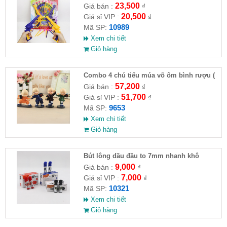
23,500
Giá bán :
₫
20,500
Giá sỉ VIP :
₫
10989
Mã SP:
Xem chi tiết
Giỏ hàng
Combo 4 chú tiểu múa võ ôm bình rượu (
HĐ )
57,200
Giá bán :
₫
51,700
Giá sỉ VIP :
₫
9653
Mã SP:
Xem chi tiết
Giỏ hàng
Bút lông dầu đầu to 7mm nhanh khô
9,000
Giá bán :
₫
7,000
Giá sỉ VIP :
₫
10321
Mã SP:
Xem chi tiết
Giỏ hàng