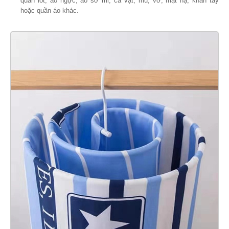
quần lót, áo ngực, áo sơ mi, cà vạt, mũ, vớ, mặt nạ, khăn tay
hoặc quần áo khác.