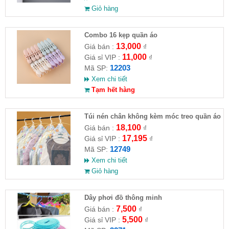
Giỏ hàng
Combo 16 kẹp quần áo
13,000
Giá bán :
₫
11,000
Giá sỉ VIP :
₫
12203
Mã SP:
Xem chi tiết
Tạm hết hàng
Túi nén chân không kèm móc treo quần áo
18,100
Giá bán :
₫
17,195
Giá sỉ VIP :
₫
12749
Mã SP:
Xem chi tiết
Giỏ hàng
Dây phơi đồ thông minh
7,500
Giá bán :
₫
5,500
Giá sỉ VIP :
₫