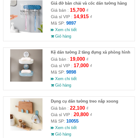
Giá đỡ bàn chải và cốc dán tường hàng
đôi
15,700
Giá bán :
₫
14,915
Giá sỉ VIP :
₫
9897
Mã SP:
Xem chi tiết
Giỏ hàng
Kệ dán tường 2 tầng đựng xà phòng hình
đám mây
19,000
Giá bán :
₫
17,000
Giá sỉ VIP :
₫
9898
Mã SP:
Xem chi tiết
Giỏ hàng
Dụng cụ dán tường treo nắp xoong
22,100
Giá bán :
₫
20,800
Giá sỉ VIP :
₫
10055
Mã SP:
Xem chi tiết
Giỏ hàng