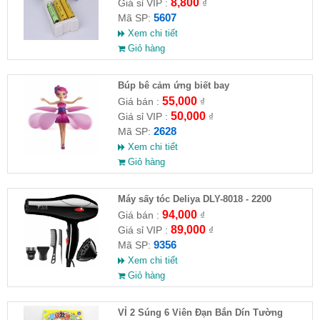
8,800
Giá sỉ VIP :
₫
5607
Mã SP:
Xem chi tiết
Giỏ hàng
​Búp bê cảm ứng biết bay
55,000
Giá bán :
₫
50,000
Giá sỉ VIP :
₫
2628
Mã SP:
Xem chi tiết
Giỏ hàng
Máy sấy tóc Deliya DLY-8018 - 2200
94,000
Giá bán :
₫
89,000
Giá sỉ VIP :
₫
9356
Mã SP:
Xem chi tiết
Giỏ hàng
VỈ 2 Súng 6 Viên Đạn Bắn Dín Tường