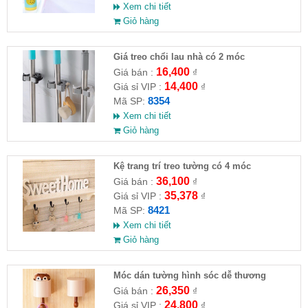
Xem chi tiết
Giỏ hàng
Giá treo chổi lau nhà có 2 móc
16,400
Giá bán :
₫
14,400
Giá sỉ VIP :
₫
8354
Mã SP:
Xem chi tiết
Giỏ hàng
Kệ trang trí treo tường có 4 móc
SweetHome
36,100
Giá bán :
₫
35,378
Giá sỉ VIP :
₫
8421
Mã SP:
Xem chi tiết
Giỏ hàng
Móc dán tường hình sóc dễ thương
26,350
Giá bán :
₫
24,800
Giá sỉ VIP :
₫