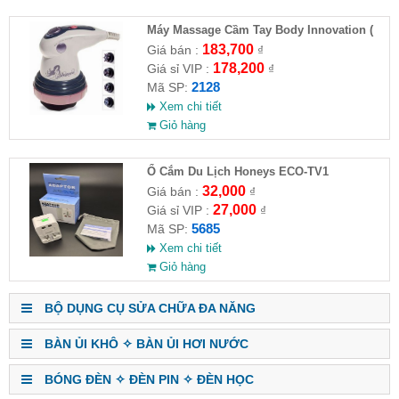
Máy Massage Cầm Tay Body Innovation (
HĐ )
183,700
Giá bán :
₫
178,200
Giá sỉ VIP :
₫
2128
Mã SP:
Xem chi tiết
Giỏ hàng
Ổ Cắm Du Lịch Honeys ECO-TV1
32,000
Giá bán :
₫
27,000
Giá sỉ VIP :
₫
5685
Mã SP:
Xem chi tiết
Giỏ hàng
BỘ DỤNG CỤ SỬA CHỮA ĐA NĂNG
BÀN ỦI KHÔ ✧ BÀN ỦI HƠI NƯỚC
BÓNG ĐÈN ✧ ĐÈN PIN ✧ ĐÈN HỌC