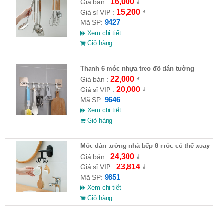
độ 17x8.5x7cm
16,000
Giá bán :
₫
15,200
Giá sỉ VIP :
₫
9427
Mã SP:
Xem chi tiết
Giỏ hàng
Thanh 6 móc nhựa treo đồ dán tường
38.5x7cm
22,000
Giá bán :
₫
20,000
Giá sỉ VIP :
₫
9646
Mã SP:
Xem chi tiết
Giỏ hàng
Móc dán tường nhà bếp 8 móc có thể xoay
24,300
Giá bán :
₫
23,814
Giá sỉ VIP :
₫
9851
Mã SP:
Xem chi tiết
Giỏ hàng