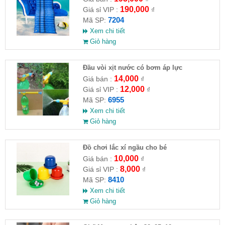
190,000
Giá sỉ VIP :
₫
7204
Mã SP:
Xem chi tiết
Giỏ hàng
Đầu vòi xịt nước có bơm áp lực
14,000
Giá bán :
₫
12,000
Giá sỉ VIP :
₫
6955
Mã SP:
Xem chi tiết
Giỏ hàng
Đồ chơi lắc xí ngầu cho bé
10,000
Giá bán :
₫
8,000
Giá sỉ VIP :
₫
8410
Mã SP:
Xem chi tiết
Giỏ hàng