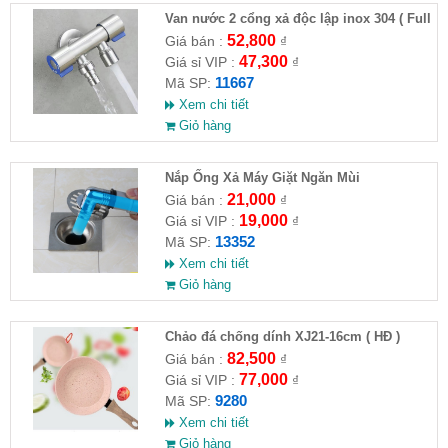
Van nước 2 cổng xả độc lập inox 304 ( Full
VAT )
52,800
Giá bán :
₫
47,300
Giá sỉ VIP :
₫
11667
Mã SP:
Xem chi tiết
Giỏ hàng
Nắp Ống Xả Máy Giặt Ngăn Mùi
21,000
Giá bán :
₫
19,000
Giá sỉ VIP :
₫
13352
Mã SP:
Xem chi tiết
Giỏ hàng
Chảo đá chống dính XJ21-16cm ( HĐ )
82,500
Giá bán :
₫
77,000
Giá sỉ VIP :
₫
9280
Mã SP:
Xem chi tiết
Giỏ hàng