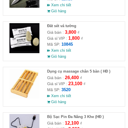
Xem chi tiết
Giỏ hàng
Đất sét vá tường
3,800
Giá bán :
₫
1,800
Giá sỉ VIP :
₫
10845
Mã SP:
Xem chi tiết
Giỏ hàng
Dụng cụ massage chân 5 bàn ( HĐ )
26,400
Giá bán :
₫
23,100
Giá sỉ VIP :
₫
3520
Mã SP:
Xem chi tiết
Giỏ hàng
Bộ Sạc Pin Đa Năng 3 Khe (HĐ )
12,100
Giá bán :
₫