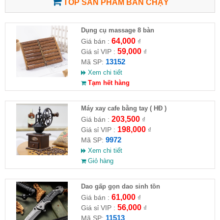
TOP SẢN PHẨM BÁN CHẠY
Dụng cụ massage 8 bàn
64,000
Giá bán :
₫
59,000
Giá sỉ VIP :
₫
13152
Mã SP:
Xem chi tiết
Tạm hết hàng
Máy xay cafe bằng tay ( HĐ )
203,500
Giá bán :
₫
198,000
Giá sỉ VIP :
₫
9972
Mã SP:
Xem chi tiết
Giỏ hàng
Dao gấp gọn dao sinh tồn
61,000
Giá bán :
₫
56,000
Giá sỉ VIP :
₫
11513
Mã SP: