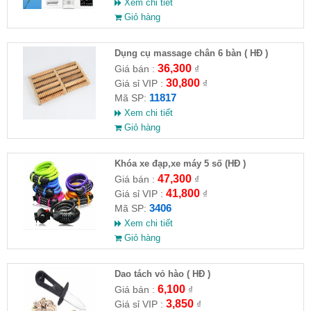
Xem chi tiết
Giỏ hàng
Dụng cụ massage chân 6 bàn ( HĐ )
36,300
Giá bán :
₫
30,800
Giá sỉ VIP :
₫
11817
Mã SP:
Xem chi tiết
Giỏ hàng
Khóa xe đạp,xe máy 5 số (HĐ )
47,300
Giá bán :
₫
41,800
Giá sỉ VIP :
₫
3406
Mã SP:
Xem chi tiết
Giỏ hàng
Dao tách vỏ hào ( HĐ )
6,100
Giá bán :
₫
3,850
Giá sỉ VIP :
₫