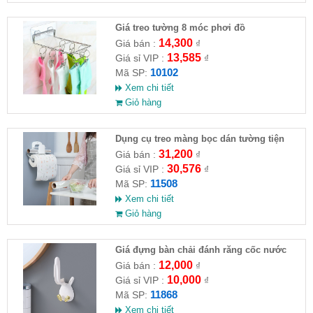
Giá treo tường 8 móc phơi đồ
14,300
Giá bán :
₫
13,585
Giá sỉ VIP :
₫
10102
Mã SP:
Xem chi tiết
Giỏ hàng
Dụng cụ treo màng bọc dán tường tiện
dụng
31,200
Giá bán :
₫
30,576
Giá sỉ VIP :
₫
11508
Mã SP:
Xem chi tiết
Giỏ hàng
Giá đựng bàn chải đánh răng cốc nước
hình thỏ
12,000
Giá bán :
₫
10,000
Giá sỉ VIP :
₫
11868
Mã SP:
Xem chi tiết