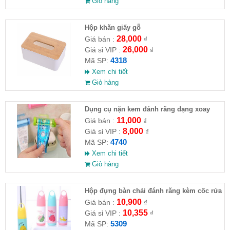
Giỏ hàng
Hộp khăn giấy gỗ
28,000
Giá bán :
₫
26,000
Giá sỉ VIP :
₫
4318
Mã SP:
Xem chi tiết
Giỏ hàng
Dụng cụ nặn kem đánh răng dạng xoay
treo tường
11,000
Giá bán :
₫
8,000
Giá sỉ VIP :
₫
4740
Mã SP:
Xem chi tiết
Giỏ hàng
Hộp đựng bàn chải đánh răng kèm cốc rửa
mặt
10,900
Giá bán :
₫
10,355
Giá sỉ VIP :
₫
5309
Mã SP: