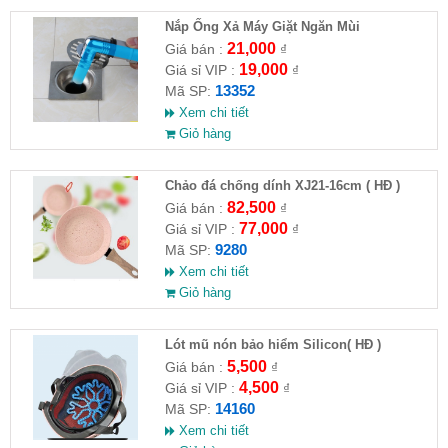
Nắp Ống Xả Máy Giặt Ngăn Mùi
21,000
Giá bán :
₫
19,000
Giá sỉ VIP :
₫
13352
Mã SP:
Xem chi tiết
Giỏ hàng
Chảo đá chống dính XJ21-16cm ( HĐ )
82,500
Giá bán :
₫
77,000
Giá sỉ VIP :
₫
9280
Mã SP:
Xem chi tiết
Giỏ hàng
Lót mũ nón bảo hiểm Silicon( HĐ )
5,500
Giá bán :
₫
4,500
Giá sỉ VIP :
₫
14160
Mã SP:
Xem chi tiết