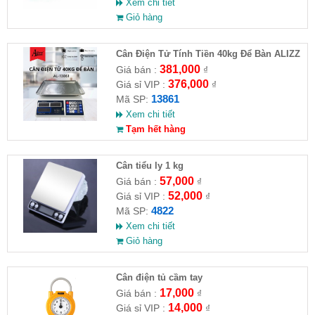
Xem chi tiết
Giỏ hàng
Cân Điện Tử Tính Tiền 40kg Để Bàn ALIZZ
AL-13861
381,000
Giá bán :
₫
376,000
Giá sỉ VIP :
₫
13861
Mã SP:
Xem chi tiết
Tạm hết hàng
Cân tiểu ly 1 kg
57,000
Giá bán :
₫
52,000
Giá sỉ VIP :
₫
4822
Mã SP:
Xem chi tiết
Giỏ hàng
Cân điện tủ cầm tay
17,000
Giá bán :
₫
14,000
Giá sỉ VIP :
₫