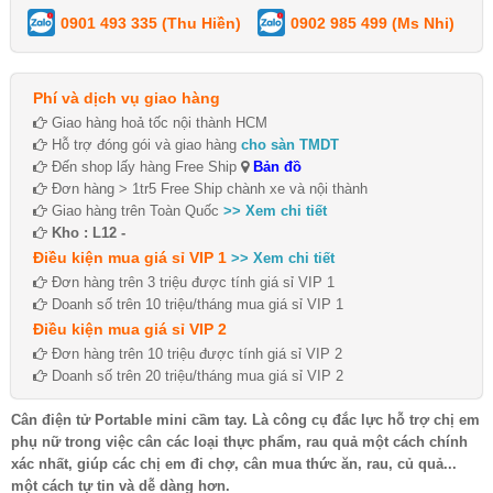
0901 493 335 (Thu Hiền)
0902 985 499 (Ms Nhi)
Phí và dịch vụ giao hàng
Giao hàng hoả tốc nội thành HCM
Hỗ trợ đóng gói và giao hàng
cho sàn TMDT
Đến shop lấy hàng Free Ship
Bản đồ
Đơn hàng > 1tr5 Free Ship chành xe và nội thành
Giao hàng trên Toàn Quốc
>> Xem chi tiết
Kho : L12 -
Điều kiện mua giá sỉ VIP 1
>> Xem chi tiết
Đơn hàng trên 3 triệu được tính giá sỉ VIP 1
Doanh số trên 10 triệu/tháng mua giá sỉ VIP 1
Điều kiện mua giá sỉ VIP 2
Đơn hàng trên 10 triệu được tính giá sỉ VIP 2
Doanh số trên 20 triệu/tháng mua giá sỉ VIP 2
Cân điện tử Portable mini cầm tay. Là công cụ đắc lực hỗ trợ chị em
phụ nữ trong việc cân các loại thực phẩm, rau quả một cách chính
xác nhất, giúp các chị em đi chợ, cân mua thức ăn, rau, củ quả...
một cách tự tin và dễ dàng hơn.