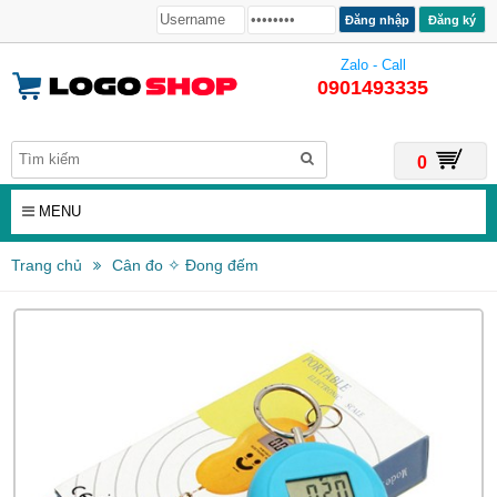
Đăng ký
Zalo - Call
0901493335
0
MENU
Trang chủ
Cân đo ✧ Đong đếm