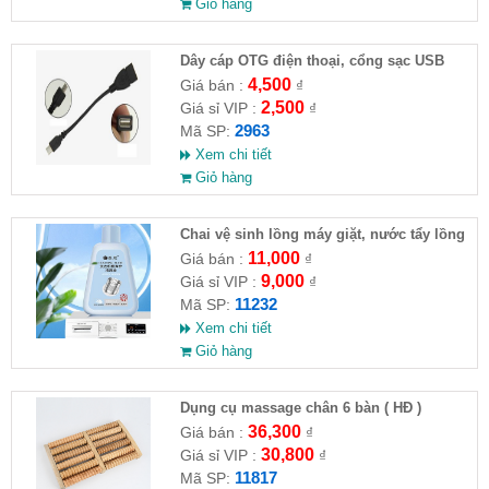
Giỏ hàng
Dây cáp OTG điện thoại, cổng sạc USB
4,500
Giá bán :
₫
2,500
Giá sỉ VIP :
₫
2963
Mã SP:
Xem chi tiết
Giỏ hàng
Chai vệ sinh lồng máy giặt, nước tẩy lồng
máy giặt CLEANING FLUID
11,000
Giá bán :
₫
9,000
Giá sỉ VIP :
₫
11232
Mã SP:
Xem chi tiết
Giỏ hàng
Dụng cụ massage chân 6 bàn ( HĐ )
36,300
Giá bán :
₫
30,800
Giá sỉ VIP :
₫
11817
Mã SP: