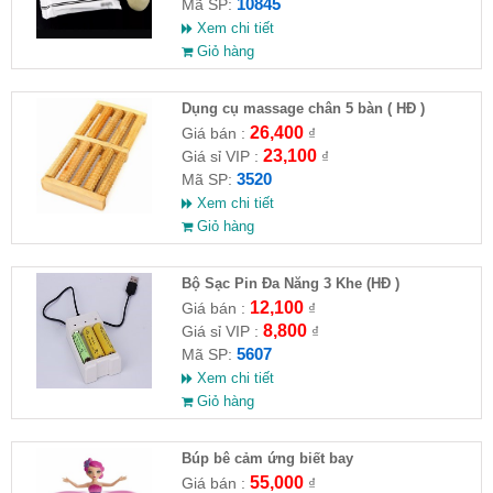
10845
Mã SP:
Xem chi tiết
Giỏ hàng
Dụng cụ massage chân 5 bàn ( HĐ )
26,400
Giá bán :
₫
23,100
Giá sỉ VIP :
₫
3520
Mã SP:
Xem chi tiết
Giỏ hàng
Bộ Sạc Pin Đa Năng 3 Khe (HĐ )
12,100
Giá bán :
₫
8,800
Giá sỉ VIP :
₫
5607
Mã SP:
Xem chi tiết
Giỏ hàng
​Búp bê cảm ứng biết bay
55,000
Giá bán :
₫