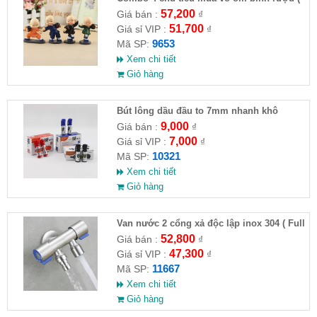
HĐ )
57,200
Giá bán :
₫
51,700
Giá sỉ VIP :
₫
9653
Mã SP:
Xem chi tiết
Giỏ hàng
Bút lông dầu đầu to 7mm nhanh khô
9,000
Giá bán :
₫
7,000
Giá sỉ VIP :
₫
10321
Mã SP:
Xem chi tiết
Giỏ hàng
Van nước 2 cổng xả độc lập inox 304 ( Full
VAT )
52,800
Giá bán :
₫
47,300
Giá sỉ VIP :
₫
11667
Mã SP:
Xem chi tiết
Giỏ hàng