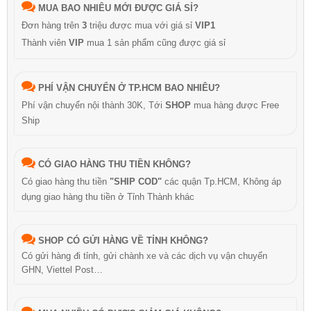
MUA BAO NHIÊU MỚI ĐƯỢC GIÁ SỈ?
Đơn hàng trên
3
triệu được mua với giá sỉ
VIP1
Thành viên
VIP
mua 1 sản phẩm cũng được giá sỉ
PHÍ VẬN CHUYỂN Ở TP.HCM BAO NHIÊU?
Phí vận chuyển nội thành 30K, Tới
SHOP
mua hàng được Free
Ship
CÓ GIAO HÀNG THU TIỀN KHÔNG?
Có giao hàng thu tiền
"SHIP COD"
các quận Tp.HCM, Không áp
dụng giao hàng thu tiền ở Tỉnh Thành khác
SHOP CÓ GỬI HÀNG VỀ TỈNH KHÔNG?
Có gửi hàng đi tỉnh, gửi chành xe và các dịch vụ vận chuyển
GHN, Viettel Post…