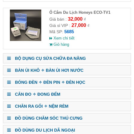
Ổ Cắm Du Lịch Honeys ECO-TV1
32,000
Giá bán :
₫
27,000
Giá sỉ VIP :
₫
5685
Mã SP:
Xem chi tiết
Giỏ hàng
BỘ DỤNG CỤ SỬA CHỮA ĐA NĂNG
BÀN ỦI KHÔ ✧ BÀN ỦI HƠI NƯỚC
BÓNG ĐÈN ✧ ĐÈN PIN ✧ ĐÈN HỌC
CÂN ĐO ✧ ĐONG ĐẾM
CHĂN RA GỐI ✧ NỆM RÈM
ĐỒ DÙNG CHĂM SÓC THÚ CƯNG
ĐỒ DÙNG DU LỊCH DÃ NGOẠI