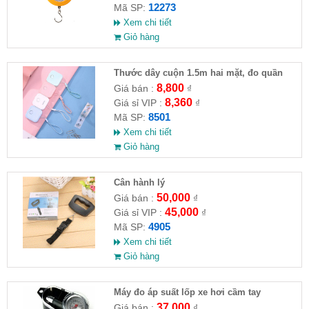
12273
Mã SP:
Xem chi tiết
Giỏ hàng
Thước dây cuộn 1.5m hai mặt, đo quần
áo, vòng người
8,800
Giá bán :
₫
8,360
Giá sỉ VIP :
₫
8501
Mã SP:
Xem chi tiết
Giỏ hàng
Cân hành lý
50,000
Giá bán :
₫
45,000
Giá sỉ VIP :
₫
4905
Mã SP:
Xem chi tiết
Giỏ hàng
Máy đo áp suất lốp xe hơi cầm tay
37,000
Giá bán :
₫