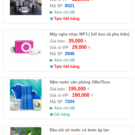
6021
Mã SP:
Xem chi tiết
Tạm hết hàng
Máy nghe nhạc MP3 ( full box và phụ kiện)
35,000
Giá bán :
₫
29,000
Giá sỉ VIP :
₫
2946
Mã SP:
Xem chi tiết
Tạm hết hàng
Nệm nước văn phòng 190x75cm
195,000
Giá bán :
₫
190,000
Giá sỉ VIP :
₫
7204
Mã SP:
Xem chi tiết
Giỏ hàng
Đầu vòi xịt nước có bơm áp lực