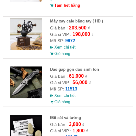
Tạm hết hàng
Máy xay cafe bằng tay ( HĐ )
203,500
Giá bán :
₫
198,000
Giá sỉ VIP :
₫
9972
Mã SP:
Xem chi tiết
Giỏ hàng
Dao gấp gọn dao sinh tồn
61,000
Giá bán :
₫
56,000
Giá sỉ VIP :
₫
11513
Mã SP:
Xem chi tiết
Giỏ hàng
Đất sét vá tường
3,800
Giá bán :
₫
1,800
Giá sỉ VIP :
₫