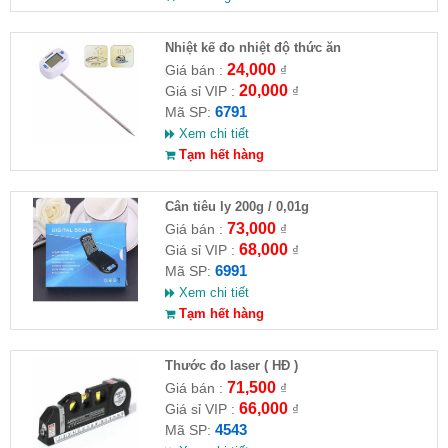
Nhiệt kế đo nhiệt độ thức ăn
24,000
Giá bán :
₫
20,000
Giá sỉ VIP :
₫
6791
Mã SP:
Xem chi tiết
Tạm hết hàng
Cân tiêu ly 200g / 0,01g
73,000
Giá bán :
₫
68,000
Giá sỉ VIP :
₫
6991
Mã SP:
Xem chi tiết
Tạm hết hàng
Thước đo laser ( HĐ )
71,500
Giá bán :
₫
66,000
Giá sỉ VIP :
₫
4543
Mã SP: