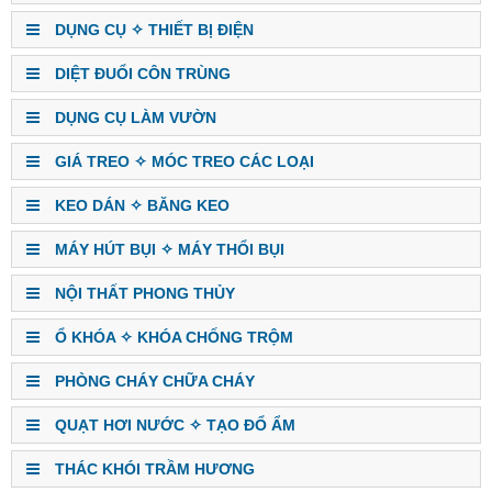
DỤNG CỤ ✧ THIẾT BỊ ĐIỆN
DIỆT ĐUỔI CÔN TRÙNG
DỤNG CỤ LÀM VƯỜN
GIÁ TREO ✧ MÓC TREO CÁC LOẠI
KEO DÁN ✧ BĂNG KEO
MÁY HÚT BỤI ✧ MÁY THỔI BỤI
NỘI THẤT PHONG THỦY
Ổ KHÓA ✧ KHÓA CHỐNG TRỘM
PHÒNG CHÁY CHỮA CHÁY
QUẠT HƠI NƯỚC ✧ TẠO ĐỔ ẨM
THÁC KHÓI TRẦM HƯƠNG