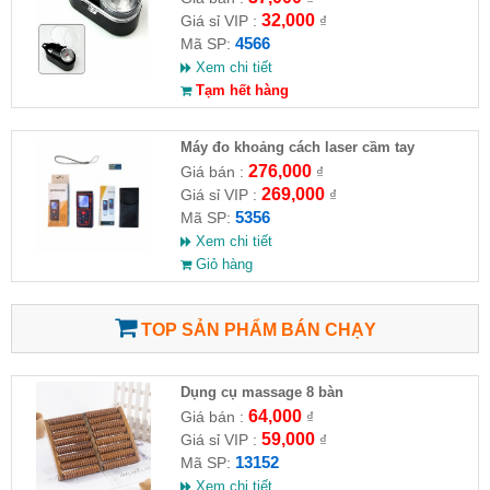
32,000
Giá sỉ VIP :
₫
4566
Mã SP:
Xem chi tiết
Tạm hết hàng
Máy đo khoảng cách laser cầm tay
276,000
Giá bán :
₫
269,000
Giá sỉ VIP :
₫
5356
Mã SP:
Xem chi tiết
Giỏ hàng
TOP SẢN PHẨM BÁN CHẠY
Dụng cụ massage 8 bàn
64,000
Giá bán :
₫
59,000
Giá sỉ VIP :
₫
13152
Mã SP:
Xem chi tiết