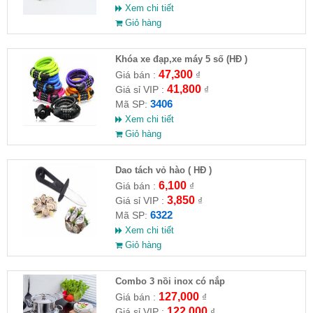
Xem chi tiết
Giỏ hàng
Khóa xe đạp,xe máy 5 số (HĐ )
47,300
Giá bán :
₫
41,800
Giá sỉ VIP :
₫
3406
Mã SP:
Xem chi tiết
Giỏ hàng
Dao tách vỏ hào ( HĐ )
6,100
Giá bán :
₫
3,850
Giá sỉ VIP :
₫
6322
Mã SP:
Xem chi tiết
Giỏ hàng
Combo 3 nồi inox có nắp
127,000
Giá bán :
₫
122,000
Giá sỉ VIP :
₫