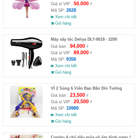
50,000
Giá sỉ VIP :
₫
2628
Mã SP:
Xem chi tiết
Giỏ hàng
Máy sấy tóc Deliya DLY-8018 - 2200
94,000
Giá bán :
₫
89,000
Giá sỉ VIP :
₫
9356
Mã SP:
Xem chi tiết
Giỏ hàng
VỈ 2 Súng 6 Viên Đạn Bắn Dín Tường
23,500
Giá bán :
₫
20,500
Giá sỉ VIP :
₫
10989
Mã SP:
Xem chi tiết
Giỏ hàng
Combo 4 chú tiểu múa võ ôm bình rượu (