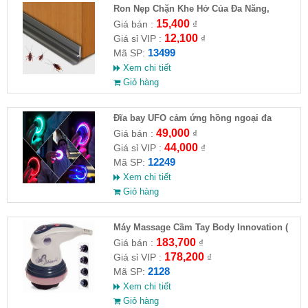
Ron Nẹp Chặn Khe Hở Của Đa Năng,
Chống Côn Trùng( HĐ )
15,400
Giá bán :
₫
12,100
Giá sỉ VIP :
₫
13499
Mã SP:
Xem chi tiết
Giỏ hàng
Đĩa bay UFO cảm ứng hồng ngoại đa
chiều tự động bay về
49,000
Giá bán :
₫
44,000
Giá sỉ VIP :
₫
12249
Mã SP:
Xem chi tiết
Giỏ hàng
Máy Massage Cầm Tay Body Innovation (
HĐ )
183,700
Giá bán :
₫
178,200
Giá sỉ VIP :
₫
2128
Mã SP:
Xem chi tiết
Giỏ hàng