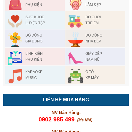
PHỤ KIỆN
LÀM ĐẸP
SỨC KHỎE
ĐỒ CHƠI
LUYỆN TẬP
TRẺ EM
ĐỒ DÙNG
ĐỒ DÙNG
GIA DỤNG
NHÀ BẾP
LINH KIỆN
GIÀY DÉP
PHỤ KIỆN
NAM NỮ
KARAOKE
Ô TÔ
MUSIC
XE MÁY
LIÊN HỆ MUA HÀNG
NV Bán Hàng:
0902 985 499
(Ms Nhi)
NV Bán Hàng: