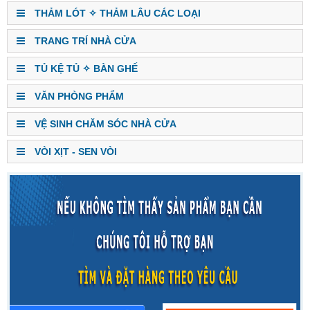
THẢM LÓT ✧ THẢM LÂU CÁC LOẠI
TRANG TRÍ NHÀ CỬA
TỦ KỆ TỦ ✧ BÀN GHẾ
VĂN PHÒNG PHẨM
VỆ SINH CHĂM SÓC NHÀ CỬA
VÒI XỊT - SEN VÒI