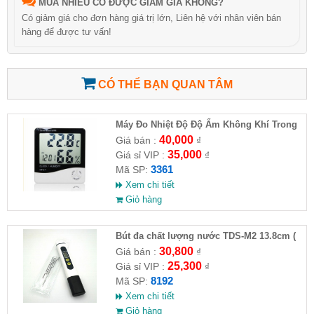
MUA NHIỀU CÓ ĐƯỢC GIẢM GIÁ KHÔNG?
Có giảm giá cho đơn hàng giá trị lớn, Liên hệ với nhân viên bán
hàng để được tư vấn!
CÓ THỂ BẠN QUAN TÂM
Máy Đo Nhiệt Độ Độ Ẩm Không Khí Trong
Phòng HTC-1
40,000
Giá bán :
₫
35,000
Giá sỉ VIP :
₫
3361
Mã SP:
Xem chi tiết
Giỏ hàng
Bút đa chất lượng nước TDS-M2 13.8cm (
HĐ )
30,800
Giá bán :
₫
25,300
Giá sỉ VIP :
₫
8192
Mã SP:
Xem chi tiết
Giỏ hàng