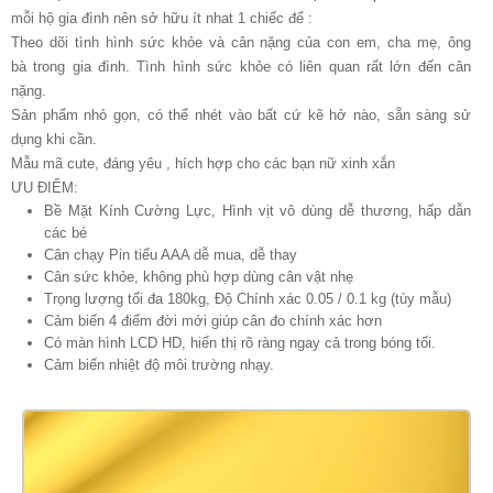
mỗi hộ gia đình nên sở hữu ít nhat 1 chiếc để :
Theo dõi tình hình sức khỏe và cân nặng của con em, cha mẹ, ông
bà trong gia đình. Tình hình sức khỏe có liên quan rất lớn đến cân
nặng.
Sản phẩm nhỏ gọn, có thể nhét vào bất cứ kẽ hở nào, sẵn sàng sử
dụng khi cần.
Mẫu mã cute, đáng yêu , hích hợp cho các bạn nữ xinh xắn
ƯU ĐIỂM:
Bề Mặt Kính Cường Lực, Hình vịt vô dùng dễ thương, hấp dẫn
các bé
Cân chạy Pin tiểu AAA dễ mua, dễ thay
Cân sức khỏe, không phù hợp dùng cân vật nhẹ
Trọng lượng tối đa 180kg, Độ Chính xác 0.05 / 0.1 kg (tùy mẫu)
Cảm biến 4 điểm đời mới giúp cân đo chính xác hơn
Có màn hình LCD HD, hiển thị rõ ràng ngay cả trong bóng tối.
Cảm biến nhiệt độ môi trường nhạy.