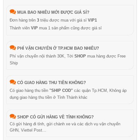
MUA BAO NHIÊU MỚI ĐƯỢC GIÁ SỈ?
Đơn hàng trên
3
triệu được mua với giá sỉ
VIP1
Thành viên
VIP
mua 1 sản phẩm cũng được giá sỉ
PHÍ VẬN CHUYỂN Ở TP.HCM BAO NHIÊU?
Phí vận chuyển nội thành 30K, Tới
SHOP
mua hàng được Free
Ship
CÓ GIAO HÀNG THU TIỀN KHÔNG?
Có giao hàng thu tiền
"SHIP COD"
các quận Tp.HCM, Không áp
dụng giao hàng thu tiền ở Tỉnh Thành khác
SHOP CÓ GỬI HÀNG VỀ TỈNH KHÔNG?
Có gửi hàng đi tỉnh, gửi chành xe và các dịch vụ vận chuyển
GHN, Viettel Post…