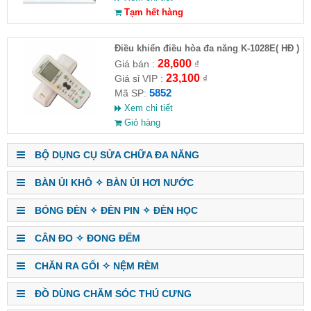
Tạm hết hàng
Điều khiển điều hòa đa năng K-1028E( HĐ )
28,600
Giá bán :
₫
23,100
Giá sỉ VIP :
₫
5852
Mã SP:
Xem chi tiết
Giỏ hàng
BỘ DỤNG CỤ SỬA CHỮA ĐA NĂNG
BÀN ỦI KHÔ ✧ BÀN ỦI HƠI NƯỚC
BÓNG ĐÈN ✧ ĐÈN PIN ✧ ĐÈN HỌC
CÂN ĐO ✧ ĐONG ĐẾM
CHĂN RA GỐI ✧ NỆM RÈM
ĐỒ DÙNG CHĂM SÓC THÚ CƯNG