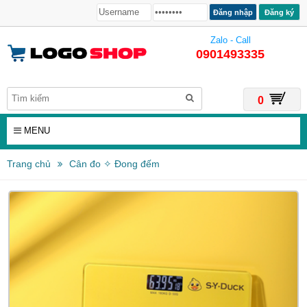
Đăng ký
Zalo - Call
0901493335
0
MENU
Trang chủ
Cân đo ✧ Đong đếm