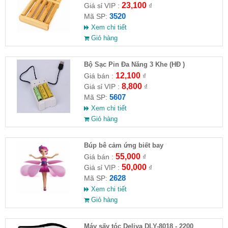
23,100
Giá sỉ VIP :
₫
3520
Mã SP:
Xem chi tiết
Giỏ hàng
Bộ Sạc Pin Đa Năng 3 Khe (HĐ )
12,100
Giá bán :
₫
8,800
Giá sỉ VIP :
₫
5607
Mã SP:
Xem chi tiết
Giỏ hàng
​Búp bê cảm ứng biết bay
55,000
Giá bán :
₫
50,000
Giá sỉ VIP :
₫
2628
Mã SP:
Xem chi tiết
Giỏ hàng
Máy sấy tóc Deliya DLY-8018 - 2200