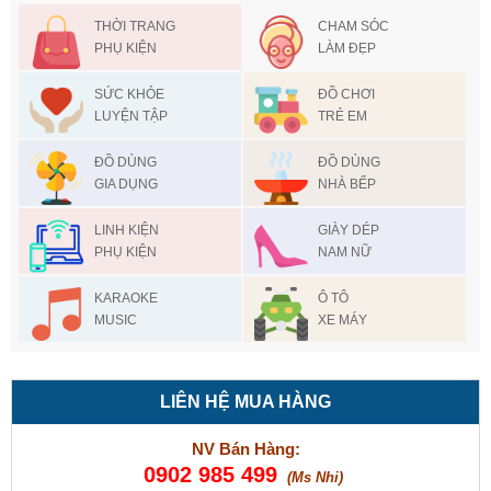
THỜI TRANG
CHAM SÓC
PHỤ KIỆN
LÀM ĐẸP
SỨC KHỎE
ĐỒ CHƠI
LUYỆN TẬP
TRẺ EM
ĐỒ DÙNG
ĐỒ DÙNG
GIA DỤNG
NHÀ BẾP
LINH KIỆN
GIÀY DÉP
PHỤ KIỆN
NAM NỮ
KARAOKE
Ô TÔ
MUSIC
XE MÁY
LIÊN HỆ MUA HÀNG
NV Bán Hàng:
0902 985 499
(Ms Nhi)