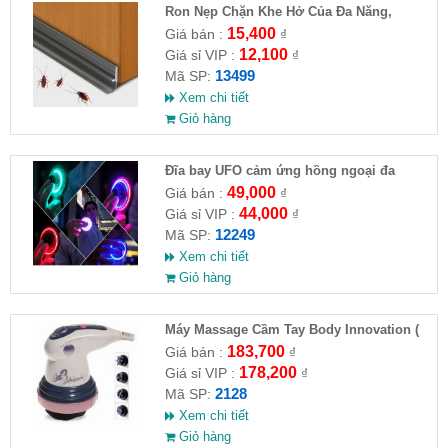
Ron Nẹp Chặn Khe Hở Của Đa Năng,
Chống Côn Trùng( HĐ )
15,400
Giá bán :
₫
12,100
Giá sỉ VIP :
₫
13499
Mã SP:
Xem chi tiết
Giỏ hàng
Đĩa bay UFO cảm ứng hồng ngoại đa
chiều tự động bay về
49,000
Giá bán :
₫
44,000
Giá sỉ VIP :
₫
12249
Mã SP:
Xem chi tiết
Giỏ hàng
Máy Massage Cầm Tay Body Innovation (
HĐ )
183,700
Giá bán :
₫
178,200
Giá sỉ VIP :
₫
2128
Mã SP:
Xem chi tiết
Giỏ hàng