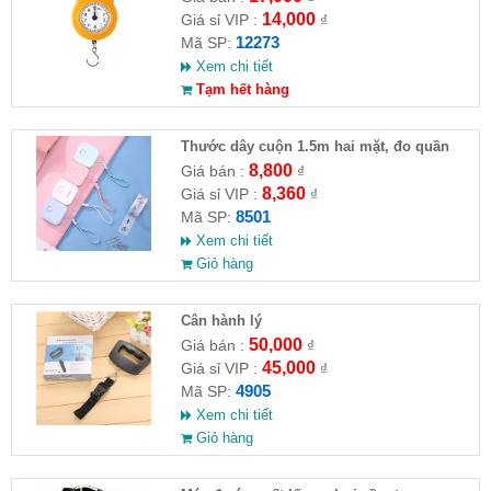
14,000
Giá sỉ VIP :
₫
12273
Mã SP:
Xem chi tiết
Tạm hết hàng
Thước dây cuộn 1.5m hai mặt, đo quần
áo, vòng người
8,800
Giá bán :
₫
8,360
Giá sỉ VIP :
₫
8501
Mã SP:
Xem chi tiết
Giỏ hàng
Cân hành lý
50,000
Giá bán :
₫
45,000
Giá sỉ VIP :
₫
4905
Mã SP:
Xem chi tiết
Giỏ hàng