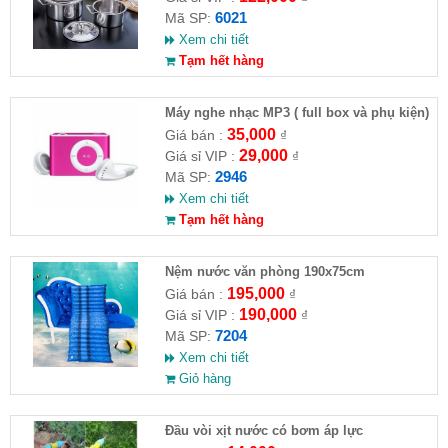
6021
Mã SP:
Xem chi tiết
Tạm hết hàng
Máy nghe nhạc MP3 ( full box và phụ kiện)
35,000
Giá bán :
₫
29,000
Giá sỉ VIP :
₫
2946
Mã SP:
Xem chi tiết
Tạm hết hàng
Nệm nước văn phòng 190x75cm
195,000
Giá bán :
₫
190,000
Giá sỉ VIP :
₫
7204
Mã SP:
Xem chi tiết
Giỏ hàng
Đầu vòi xịt nước có bơm áp lực