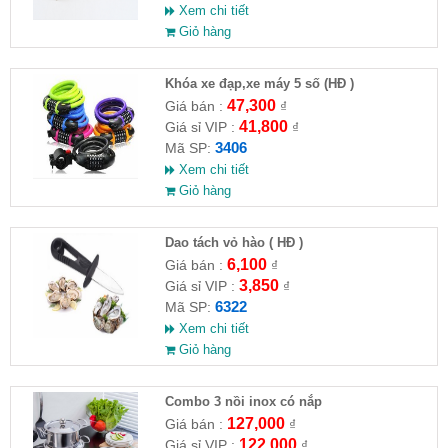
Xem chi tiết
Giỏ hàng
Khóa xe đạp,xe máy 5 số (HĐ )
47,300
Giá bán :
₫
41,800
Giá sỉ VIP :
₫
3406
Mã SP:
Xem chi tiết
Giỏ hàng
Dao tách vỏ hào ( HĐ )
6,100
Giá bán :
₫
3,850
Giá sỉ VIP :
₫
6322
Mã SP:
Xem chi tiết
Giỏ hàng
Combo 3 nồi inox có nắp
127,000
Giá bán :
₫
122,000
Giá sỉ VIP :
₫