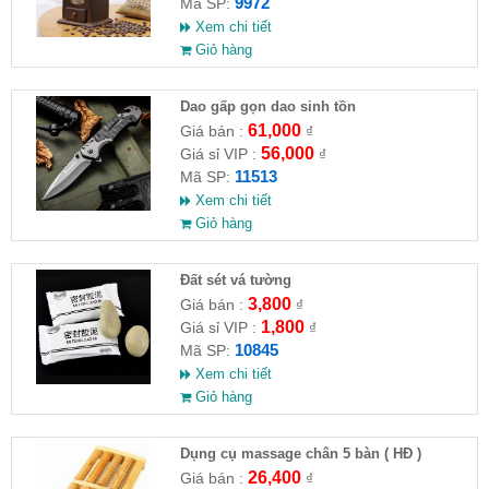
9972
Mã SP:
Xem chi tiết
Giỏ hàng
Dao gấp gọn dao sinh tồn
61,000
Giá bán :
₫
56,000
Giá sỉ VIP :
₫
11513
Mã SP:
Xem chi tiết
Giỏ hàng
Đất sét vá tường
3,800
Giá bán :
₫
1,800
Giá sỉ VIP :
₫
10845
Mã SP:
Xem chi tiết
Giỏ hàng
Dụng cụ massage chân 5 bàn ( HĐ )
26,400
Giá bán :
₫