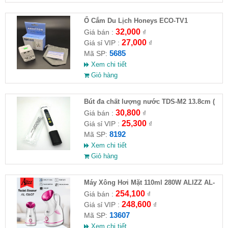
Ổ Cắm Du Lịch Honeys ECO-TV1
32,000
Giá bán :
₫
27,000
Giá sỉ VIP :
₫
5685
Mã SP:
Xem chi tiết
Giỏ hàng
Bút đa chất lượng nước TDS-M2 13.8cm (
HĐ )
30,800
Giá bán :
₫
25,300
Giá sỉ VIP :
₫
8192
Mã SP:
Xem chi tiết
Giỏ hàng
Máy Xông Hơi Mặt 110ml 280W ALIZZ AL-
13607( HĐ )
254,100
Giá bán :
₫
248,600
Giá sỉ VIP :
₫
13607
Mã SP:
Xem chi tiết