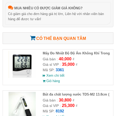
MUA NHIỀU CÓ ĐƯỢC GIẢM GIÁ KHÔNG?
Có giảm giá cho đơn hàng giá trị lớn, Liên hệ với nhân viên bán
hàng để được tư vấn!
CÓ THỂ BẠN QUAN TÂM
Máy Đo Nhiệt Độ Độ Ẩm Không Khí Trong
Phòng HTC-1
40,000
Giá bán :
₫
35,000
Giá sỉ VIP :
₫
3361
Mã SP:
Xem chi tiết
Giỏ hàng
Bút đa chất lượng nước TDS-M2 13.8cm (
HĐ )
30,800
Giá bán :
₫
25,300
Giá sỉ VIP :
₫
8192
Mã SP: