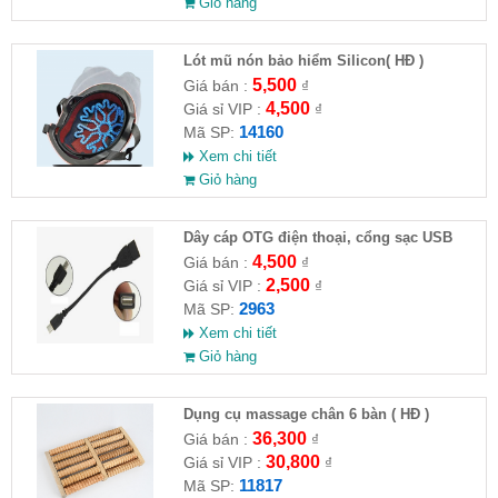
Giỏ hàng
Lót mũ nón bảo hiểm Silicon( HĐ )
5,500
Giá bán :
₫
4,500
Giá sỉ VIP :
₫
14160
Mã SP:
Xem chi tiết
Giỏ hàng
Dây cáp OTG điện thoại, cổng sạc USB
4,500
Giá bán :
₫
2,500
Giá sỉ VIP :
₫
2963
Mã SP:
Xem chi tiết
Giỏ hàng
Dụng cụ massage chân 6 bàn ( HĐ )
36,300
Giá bán :
₫
30,800
Giá sỉ VIP :
₫
11817
Mã SP: