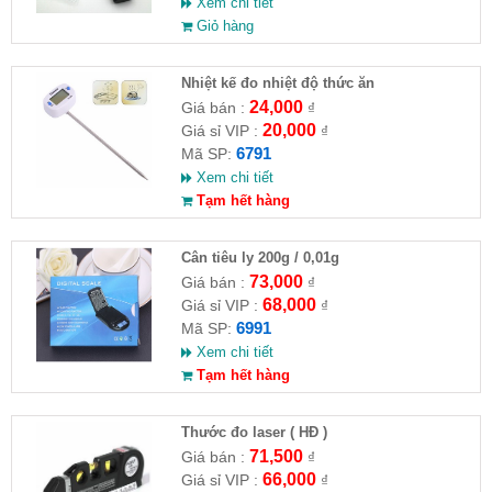
Xem chi tiết
Giỏ hàng
Nhiệt kế đo nhiệt độ thức ăn
24,000
Giá bán :
₫
20,000
Giá sỉ VIP :
₫
6791
Mã SP:
Xem chi tiết
Tạm hết hàng
Cân tiêu ly 200g / 0,01g
73,000
Giá bán :
₫
68,000
Giá sỉ VIP :
₫
6991
Mã SP:
Xem chi tiết
Tạm hết hàng
Thước đo laser ( HĐ )
71,500
Giá bán :
₫
66,000
Giá sỉ VIP :
₫