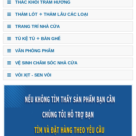
THÁC KHÓI TRẦM HƯƠNG
THẢM LÓT ✧ THẢM LÂU CÁC LOẠI
TRANG TRÍ NHÀ CỬA
TỦ KỆ TỦ ✧ BÀN GHẾ
VĂN PHÒNG PHẨM
VỆ SINH CHĂM SÓC NHÀ CỬA
VÒI XỊT - SEN VÒI