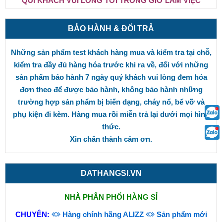
QUÍ KHÁCH VUI LÒNG TỚI TRONG GIỜ LÀM VIỆC
BẢO HÀNH & ĐỔI TRẢ
Những sản phẩm test khách hàng mua và kiểm tra tại chỗ,
kiểm tra đầy đủ hàng hóa trước khi ra về, đối với những
sản phẩm bảo hành 7 ngày quý khách vui lòng đem hóa
đơn theo để được bảo hành, không bảo hành những
trường hợp sản phẩm bị biến dạng, cháy nổ, bể vỡ và
phụ kiện đi kèm. Hàng mua rồi miễn trả lại dưới mọi hình
thức.
Xin chân thành cảm ơn.
DATHANGSI.VN
NHÀ PHÂN PHỐI HÀNG SỈ
CHUYÊN:
Hàng chính hãng ALIZZ
Sản phẩm mới