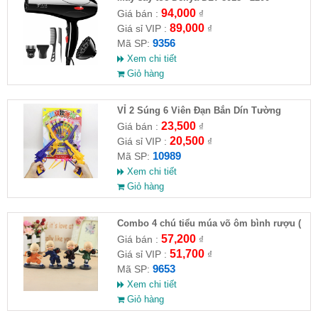
94,000
Giá bán :
₫
89,000
Giá sỉ VIP :
₫
9356
Mã SP:
Xem chi tiết
Giỏ hàng
VỈ 2 Súng 6 Viên Đạn Bắn Dín Tường
23,500
Giá bán :
₫
20,500
Giá sỉ VIP :
₫
10989
Mã SP:
Xem chi tiết
Giỏ hàng
Combo 4 chú tiểu múa võ ôm bình rượu (
HĐ )
57,200
Giá bán :
₫
51,700
Giá sỉ VIP :
₫
9653
Mã SP:
Xem chi tiết
Giỏ hàng