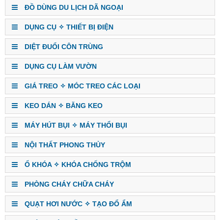
ĐỒ DÙNG DU LỊCH DÃ NGOẠI
DỤNG CỤ ✧ THIẾT BỊ ĐIỆN
DIỆT ĐUỔI CÔN TRÙNG
DỤNG CỤ LÀM VƯỜN
GIÁ TREO ✧ MÓC TREO CÁC LOẠI
KEO DÁN ✧ BĂNG KEO
MÁY HÚT BỤI ✧ MÁY THỔI BỤI
NỘI THẤT PHONG THỦY
Ổ KHÓA ✧ KHÓA CHỐNG TRỘM
PHÒNG CHÁY CHỮA CHÁY
QUẠT HƠI NƯỚC ✧ TẠO ĐỔ ẨM