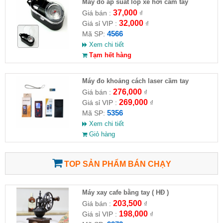
Máy đo áp suất lốp xe hơi cầm tay
37,000
Giá bán :
₫
32,000
Giá sỉ VIP :
₫
4566
Mã SP:
Xem chi tiết
Tạm hết hàng
Máy đo khoảng cách laser cầm tay
276,000
Giá bán :
₫
269,000
Giá sỉ VIP :
₫
5356
Mã SP:
Xem chi tiết
Giỏ hàng
TOP SẢN PHẨM BÁN CHẠY
Máy xay cafe bằng tay ( HĐ )
203,500
Giá bán :
₫
198,000
Giá sỉ VIP :
₫