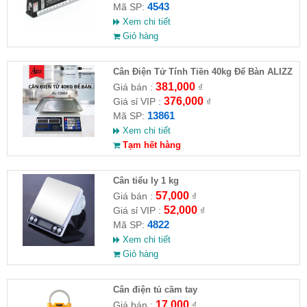
4543
Mã SP:
Xem chi tiết
Giỏ hàng
Cân Điện Tử Tính Tiền 40kg Để Bàn ALIZZ
AL-13861
381,000
Giá bán :
₫
376,000
Giá sỉ VIP :
₫
13861
Mã SP:
Xem chi tiết
Tạm hết hàng
Cân tiểu ly 1 kg
57,000
Giá bán :
₫
52,000
Giá sỉ VIP :
₫
4822
Mã SP:
Xem chi tiết
Giỏ hàng
Cân điện tủ cầm tay
17,000
Giá bán :
₫