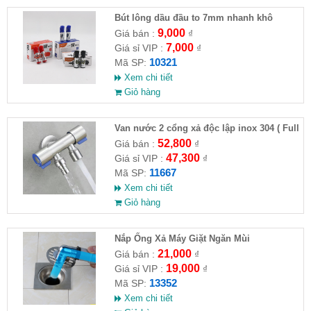
Bút lông dầu đầu to 7mm nhanh khô
9,000
Giá bán :
₫
7,000
Giá sỉ VIP :
₫
10321
Mã SP:
Xem chi tiết
Giỏ hàng
Van nước 2 cổng xả độc lập inox 304 ( Full
VAT )
52,800
Giá bán :
₫
47,300
Giá sỉ VIP :
₫
11667
Mã SP:
Xem chi tiết
Giỏ hàng
Nắp Ống Xả Máy Giặt Ngăn Mùi
21,000
Giá bán :
₫
19,000
Giá sỉ VIP :
₫
13352
Mã SP:
Xem chi tiết