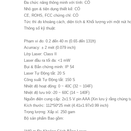
Đa chức năng thông minh với tính: CÓ
Nhỏ gọn & tiện dụng thiết kế: CÓ
CE, ROHS, FCC chứng chỉ: CÓ
Tức thì đo khoảng cách, diện tích & Khối lượng với một nút h
Thông số kỹ thuật:
Phạm vi đo: 0.2 đến 40 m (0.65 đến 131ft)
Acurracy: ± 2 mét (0.079 inch)
Lớp Laser: Class II
Laser đầu ra tối đa: <1 mW
Bụi & Bắn chứng minh: IP 54
Laser Tự Động tắt: 20 S
Công suất Tự Động tắt: 150 S
Nhiệt độ hoạt động: 0 ~ 40C (32 ~ 104F)
Nhiệt độ lưu trữ:-20 ~ 60C (14 ~ 140F)
Nguồn điện cung cấp: 2x1.5 V pin AAA (Xin lưu ý rằng chúng ta
Kích thước: 112*50*25 mét (4.41x1.97x0.99 inch)
Trọng lượng: Xấp xỉ. 250 gam
Bộ sản phẩm Bao gồm: