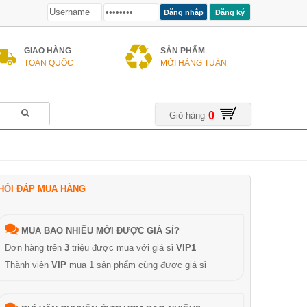
Đăng ký
GIAO HÀNG
SẢN PHẨM
TOÀN QUỐC
MỚI HÀNG TUẦN
0
Giỏ hàng
HỎI ĐÁP MUA HÀNG
MUA BAO NHIÊU MỚI ĐƯỢC GIÁ SỈ?
Đơn hàng trên
3
triệu được mua với giá sỉ
VIP1
Thành viên
VIP
mua 1 sản phẩm cũng được giá sỉ