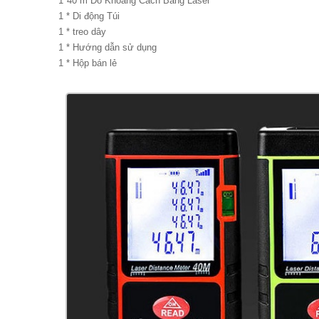
1*40 m Đo Khoảng Cách Bằng Laser
1 * Di động Túi
1 * treo dây
1 * Hướng dẫn sử dụng
1 * Hộp bán lẻ