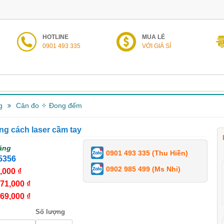
HOTLINE
MUA LẺ
0901 493 335
VỚI GIÁ SỈ
g
Cân đo ✧ Đong đếm
g cách laser cầm tay
áng
0901 493 335 (Thu Hiền)
5356
0902 985 499 (Ms Nhi)
,000 ₫
71,000 ₫
69,000 ₫
Số lượng