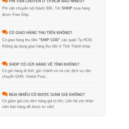
PHÍ VẬN CHUYỂN Ở TP.HCM BAO NHIÊU?
Phí vận chuyển nội thành 30K, Tới
SHOP
mua hàng
được Free Ship
CÓ GIAO HÀNG THU TIỀN KHÔNG?
Có giao hàng thu tiền
"SHIP COD"
các quận Tp.HCM,
Không áp dụng giao hàng thu tiền ở Tỉnh Thành khác
SHOP CÓ GỬI HÀNG VỀ TỈNH KHÔNG?
Có gửi hàng đi tỉnh, gửi chành xe và các dịch vụ vận
chuyển GHN, Viettel Post…
MUA NHIỀU CÓ ĐƯỢC GIẢM GIÁ KHÔNG?
Có giảm giá cho đơn hàng giá trị lớn, Liên hệ với nhân
viên bán hàng để được tư vấn!