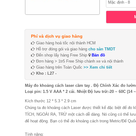
Phí và dịch vụ giao hàng
Giao hàng hoả tốc nội thành HCM
Hỗ trợ đóng gói và giao hàng
cho sàn TMDT
Đến shop lấy hàng Free Ship
Bản đồ
Đơn hàng > 1tr5 Free Ship chành xe và nội thành
Giao hàng trên Toàn Quốc
>> Xem chi tiết
Kho : L27 -
Máy đo khoảng cách laser cầm tay . Độ Chính Xác đo lường
Loại pin: 1.5 V AAA * 2 cái. Nhiệt Độ lưu trữ:-20 ~ 60C (14 
Kích thước 12 * 5.3 * 2.9 cm
Chúng ta đo khoảng cách Laser được thiết kế đặc biệt để đo
TÍCH, NGOÀI RA, TRỪ một cách dễ dàng. Nó cũng có thể lưu t
để hoạt động. Bạn có thể đo khoảng cách trong Metric/Đế Quố
Tính năng: