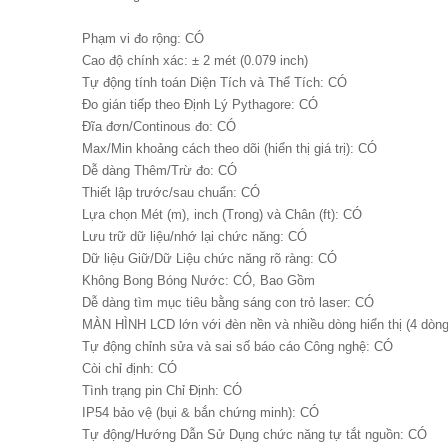
Phạm vi đo rộng: CÓ
Cao độ chính xác: ± 2 mét (0.079 inch)
Tự động tính toán Diện Tích và Thể Tích: CÓ
Đo gián tiếp theo Định Lý Pythagore: CÓ
Đĩa đơn/Continous đo: CÓ
Max/Min khoảng cách theo dõi (hiển thị giá trị): CÓ
Dễ dàng Thêm/Trừ đo: CÓ
Thiết lập trước/sau chuẩn: CÓ
Lựa chọn Mét (m), inch (Trong) và Chân (ft): CÓ
Lưu trữ dữ liệu/nhớ lại chức năng: CÓ
Dữ liệu Giữ/Dữ Liệu chức năng rõ ràng: CÓ
Không Bong Bóng Nước: CÓ, Bao Gồm
Dễ dàng tìm mục tiêu bằng sáng con trỏ laser: CÓ
MÀN HÌNH LCD lớn với đèn nền và nhiều dòng hiển thị (4 dòn
Tự động chỉnh sửa và sai số báo cáo Công nghệ: CÓ
Còi chỉ định: CÓ
Tình trạng pin Chỉ Định: CÓ
IP54 bảo vệ (bụi & bắn chứng minh): CÓ
Tự động/Hướng Dẫn Sử Dụng chức năng tự tắt nguồn: CÓ