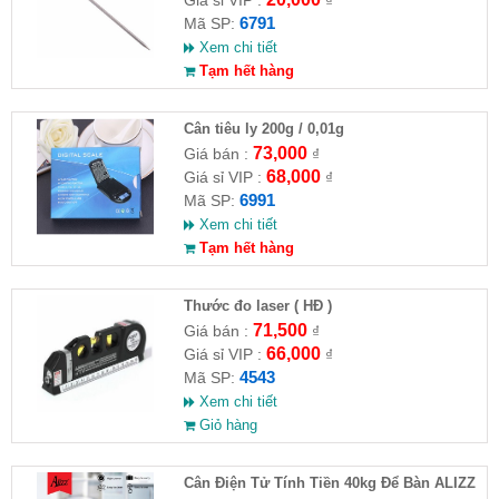
Giá sỉ VIP :
₫
6791
Mã SP:
Xem chi tiết
Tạm hết hàng
Cân tiêu ly 200g / 0,01g
73,000
Giá bán :
₫
68,000
Giá sỉ VIP :
₫
6991
Mã SP:
Xem chi tiết
Tạm hết hàng
Thước đo laser ( HĐ )
71,500
Giá bán :
₫
66,000
Giá sỉ VIP :
₫
4543
Mã SP:
Xem chi tiết
Giỏ hàng
Cân Điện Tử Tính Tiền 40kg Để Bàn ALIZZ