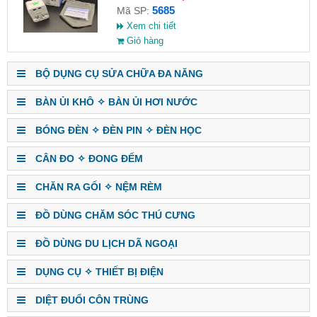
5685
Mã SP:
Xem chi tiết
Giỏ hàng
BỘ DỤNG CỤ SỬA CHỮA ĐA NĂNG
BÀN ỦI KHÔ ✧ BÀN ỦI HƠI NƯỚC
BÓNG ĐÈN ✧ ĐÈN PIN ✧ ĐÈN HỌC
CÂN ĐO ✧ ĐONG ĐẾM
CHĂN RA GỐI ✧ NỆM RÈM
ĐỒ DÙNG CHĂM SÓC THÚ CƯNG
ĐỒ DÙNG DU LỊCH DÃ NGOẠI
DỤNG CỤ ✧ THIẾT BỊ ĐIỆN
DIỆT ĐUỔI CÔN TRÙNG