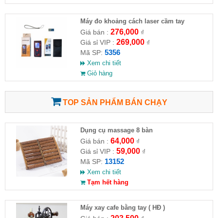
Máy đo khoảng cách laser cầm tay
276,000
Giá bán :
₫
269,000
Giá sỉ VIP :
₫
5356
Mã SP:
Xem chi tiết
Giỏ hàng
TOP SẢN PHẨM BÁN CHẠY
Dụng cụ massage 8 bàn
64,000
Giá bán :
₫
59,000
Giá sỉ VIP :
₫
13152
Mã SP:
Xem chi tiết
Tạm hết hàng
Máy xay cafe bằng tay ( HĐ )