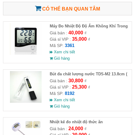
CÓ THỂ BẠN QUAN TÂM
Máy Đo Nhiệt Độ Độ Ẩm Không Khí Trong
Phòng HTC-1
40,000
Giá bán :
₫
35,000
Giá sỉ VIP :
₫
3361
Mã SP:
Xem chi tiết
Giỏ hàng
Bút đa chất lượng nước TDS-M2 13.8cm (
HĐ )
30,800
Giá bán :
₫
25,300
Giá sỉ VIP :
₫
8192
Mã SP:
Xem chi tiết
Giỏ hàng
Nhiệt kế đo nhiệt độ thức ăn
24,000
Giá bán :
₫
20,000