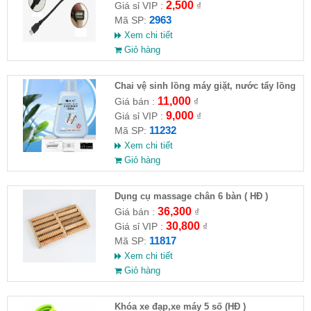
2,500
Giá sỉ VIP :
₫
2963
Mã SP:
Xem chi tiết
Giỏ hàng
Chai vệ sinh lồng máy giặt, nước tẩy lồng
máy giặt CLEANING FLUID
11,000
Giá bán :
₫
9,000
Giá sỉ VIP :
₫
11232
Mã SP:
Xem chi tiết
Giỏ hàng
Dụng cụ massage chân 6 bàn ( HĐ )
36,300
Giá bán :
₫
30,800
Giá sỉ VIP :
₫
11817
Mã SP:
Xem chi tiết
Giỏ hàng
Khóa xe đạp,xe máy 5 số (HĐ )