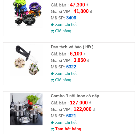
47,300
Giá bán :
₫
41,800
Giá sỉ VIP :
₫
3406
Mã SP:
Xem chi tiết
Giỏ hàng
Dao tách vỏ hào ( HĐ )
6,100
Giá bán :
₫
3,850
Giá sỉ VIP :
₫
6322
Mã SP:
Xem chi tiết
Giỏ hàng
Combo 3 nồi inox có nắp
127,000
Giá bán :
₫
122,000
Giá sỉ VIP :
₫
6021
Mã SP:
Xem chi tiết
Tạm hết hàng