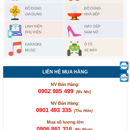
ĐỒ DÙNG
ĐỒ DÙNG
GIA DỤNG
NHÀ BẾP
LINH KIỆN
GIÀY DÉP
PHỤ KIỆN
NAM NỮ
KARAOKE
Ô TÔ
MUSIC
XE MÁY
LIÊN HỆ MUA HÀNG
NV Bán Hàng:
0902 985 499
(Ms Nhi)
NV Bán Hàng:
0901 493 335
(Thu Hiền)
Mua số lượng lớn
0906 861 316
(Ms Minh)