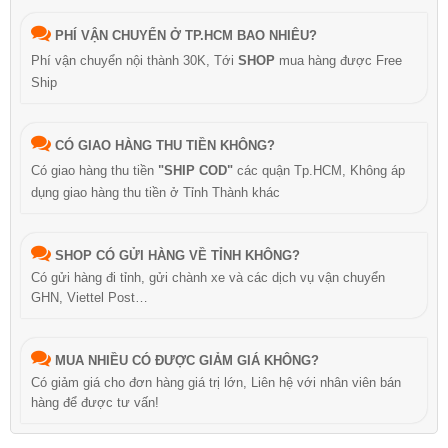
PHÍ VẬN CHUYỂN Ở TP.HCM BAO NHIÊU?
Phí vận chuyển nội thành 30K, Tới
SHOP
mua hàng được Free
Ship
CÓ GIAO HÀNG THU TIỀN KHÔNG?
Có giao hàng thu tiền
"SHIP COD"
các quận Tp.HCM, Không áp
dụng giao hàng thu tiền ở Tỉnh Thành khác
SHOP CÓ GỬI HÀNG VỀ TỈNH KHÔNG?
Có gửi hàng đi tỉnh, gửi chành xe và các dịch vụ vận chuyển
GHN, Viettel Post…
MUA NHIỀU CÓ ĐƯỢC GIẢM GIÁ KHÔNG?
Có giảm giá cho đơn hàng giá trị lớn, Liên hệ với nhân viên bán
hàng để được tư vấn!