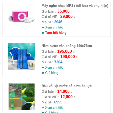
Máy nghe nhạc MP3 ( full box và phụ kiện)
35,000
Giá bán :
₫
29,000
Giá sỉ VIP :
₫
2946
Mã SP:
Xem chi tiết
Tạm hết hàng
Nệm nước văn phòng 190x75cm
195,000
Giá bán :
₫
190,000
Giá sỉ VIP :
₫
7204
Mã SP:
Xem chi tiết
Giỏ hàng
Đầu vòi xịt nước có bơm áp lực
14,000
Giá bán :
₫
12,000
Giá sỉ VIP :
₫
6955
Mã SP:
Xem chi tiết
Giỏ hàng