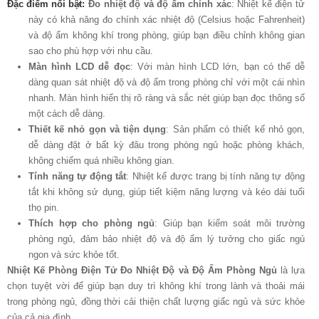
Đặc điểm nổi bật:
Đo nhiệt độ và độ ẩm chính xác
: Nhiệt kế điện tử
này có khả năng đo chính xác nhiệt độ (Celsius hoặc Fahrenheit)
và độ ẩm không khí trong phòng, giúp bạn điều chỉnh không gian
sao cho phù hợp với nhu cầu.
Màn hình LCD dễ đọc
: Với màn hình LCD lớn, bạn có thể dễ
dàng quan sát nhiệt độ và độ ẩm trong phòng chỉ với một cái nhìn
nhanh. Màn hình hiển thị rõ ràng và sắc nét giúp bạn đọc thông số
một cách dễ dàng.
Thiết kế nhỏ gọn và tiện dụng
: Sản phẩm có thiết kế nhỏ gọn,
dễ dàng đặt ở bất kỳ đâu trong phòng ngủ hoặc phòng khách,
không chiếm quá nhiều không gian.
Tính năng tự động tắt
: Nhiệt kế được trang bị tính năng tự động
tắt khi không sử dụng, giúp tiết kiệm năng lượng và kéo dài tuổi
thọ pin.
Thích hợp cho phòng ngủ
: Giúp bạn kiểm soát môi trường
phòng ngủ, đảm bảo nhiệt độ và độ ẩm lý tưởng cho giấc ngủ
ngon và sức khỏe tốt.
Nhiệt Kế Phòng Điện Tử Đo Nhiệt Độ và Độ Ẩm Phòng Ngủ
là lựa
chọn tuyệt vời để giúp bạn duy trì không khí trong lành và thoải mái
trong phòng ngủ, đồng thời cải thiện chất lượng giấc ngủ và sức khỏe
của cả gia đình.