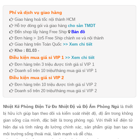
Phí và dịch vụ giao hàng
Giao hàng hoả tốc nội thành HCM
Hỗ trợ đóng gói và giao hàng
cho sàn TMDT
Đến shop lấy hàng Free Ship
Bản đồ
Đơn hàng > 1tr5 Free Ship chành xe và nội thành
Giao hàng trên Toàn Quốc
>> Xem chi tiết
Kho : B1.03 -
Điều kiện mua giá sỉ VIP 1
>> Xem chi tiết
Đơn hàng trên 3 triệu được tính giá sỉ VIP 1
Doanh số trên 10 triệu/tháng mua giá sỉ VIP 1
Điều kiện mua giá sỉ VIP 2
Đơn hàng trên 10 triệu được tính giá sỉ VIP 2
Doanh số trên 20 triệu/tháng mua giá sỉ VIP 2
Nhiệt Kế Phòng Điện Tử Đo Nhiệt Độ và Độ Ẩm Phòng Ngủ
là thiết
bị hữu ích giúp bạn theo dõi và kiểm soát nhiệt độ, độ ẩm trong không
gian sống của mình, đặc biệt là trong phòng ngủ. Với thiết kế điện tử
hiện đại và tính năng đo lường chính xác, sản phẩm giúp bạn tạo ra
môi trường sống thoải mái, lành mạnh và dễ chịu.