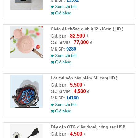
Mã SP:
Xem chi tiết
Giỏ hàng
Chảo đá chống dính XJ21-16cm ( HĐ )
82,500
Giá bán :
₫
77,000
Giá sỉ VIP :
₫
9280
Mã SP:
Xem chi tiết
Giỏ hàng
Lót mũ nón bảo hiểm Silicon( HĐ )
5,500
Giá bán :
₫
4,500
Giá sỉ VIP :
₫
14160
Mã SP:
Xem chi tiết
Giỏ hàng
Dây cáp OTG điện thoại, cổng sạc USB
4,500
Giá bán :
₫