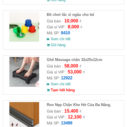
Đồ chơi lắc xí ngầu cho bé
10,000
Giá bán :
₫
8,000
Giá sỉ VIP :
₫
8410
Mã SP:
Xem chi tiết
Giỏ hàng
Ghế Massage chân 32x25x12cm
58,000
Giá bán :
₫
53,000
Giá sỉ VIP :
₫
12922
Mã SP:
Xem chi tiết
Tạm hết hàng
Ron Nẹp Chặn Khe Hở Của Đa Năng,
Chống Côn Trùng( HĐ )
15,400
Giá bán :
₫
12,100
Giá sỉ VIP :
₫
13499
Mã SP: