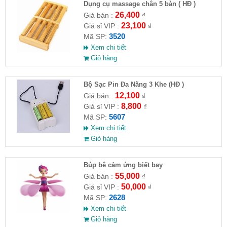
Dụng cụ massage chân 5 bàn ( HĐ )
26,400
Giá bán :
₫
23,100
Giá sỉ VIP :
₫
3520
Mã SP:
Xem chi tiết
Giỏ hàng
Bộ Sạc Pin Đa Năng 3 Khe (HĐ )
12,100
Giá bán :
₫
8,800
Giá sỉ VIP :
₫
5607
Mã SP:
Xem chi tiết
Giỏ hàng
​Búp bê cảm ứng biết bay
55,000
Giá bán :
₫
50,000
Giá sỉ VIP :
₫
2628
Mã SP:
Xem chi tiết
Giỏ hàng