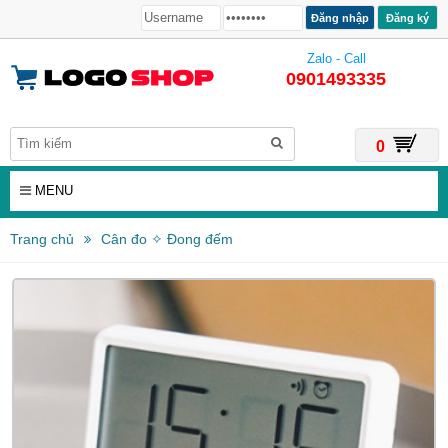
Đăng ký
Zalo - Call
0901493335
0
MENU
Trang chủ
Cân đo ✧ Đong đếm