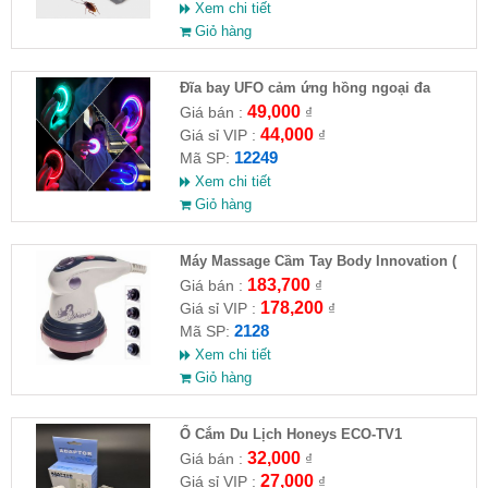
Xem chi tiết
Giỏ hàng
Đĩa bay UFO cảm ứng hồng ngoại đa
chiều tự động bay về
49,000
Giá bán :
₫
44,000
Giá sỉ VIP :
₫
12249
Mã SP:
Xem chi tiết
Giỏ hàng
Máy Massage Cầm Tay Body Innovation (
HĐ )
183,700
Giá bán :
₫
178,200
Giá sỉ VIP :
₫
2128
Mã SP:
Xem chi tiết
Giỏ hàng
Ổ Cắm Du Lịch Honeys ECO-TV1
32,000
Giá bán :
₫
27,000
Giá sỉ VIP :
₫