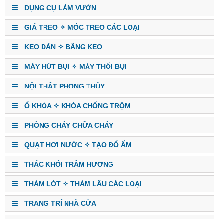
DỤNG CỤ LÀM VƯỜN
GIÁ TREO ✧ MÓC TREO CÁC LOẠI
KEO DÁN ✧ BĂNG KEO
MÁY HÚT BỤI ✧ MÁY THỔI BỤI
NỘI THẤT PHONG THỦY
Ổ KHÓA ✧ KHÓA CHỐNG TRỘM
PHÒNG CHÁY CHỮA CHÁY
QUẠT HƠI NƯỚC ✧ TẠO ĐỔ ẨM
THÁC KHÓI TRẦM HƯƠNG
THẢM LÓT ✧ THẢM LÂU CÁC LOẠI
TRANG TRÍ NHÀ CỬA