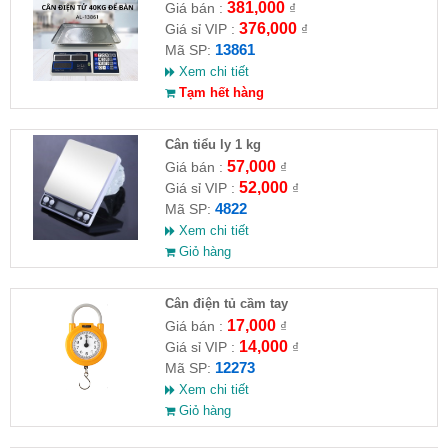
AL-13861
381,000
Giá bán :
₫
376,000
Giá sỉ VIP :
₫
13861
Mã SP:
Xem chi tiết
Tạm hết hàng
Cân tiểu ly 1 kg
57,000
Giá bán :
₫
52,000
Giá sỉ VIP :
₫
4822
Mã SP:
Xem chi tiết
Giỏ hàng
Cân điện tủ cầm tay
17,000
Giá bán :
₫
14,000
Giá sỉ VIP :
₫
12273
Mã SP:
Xem chi tiết
Giỏ hàng