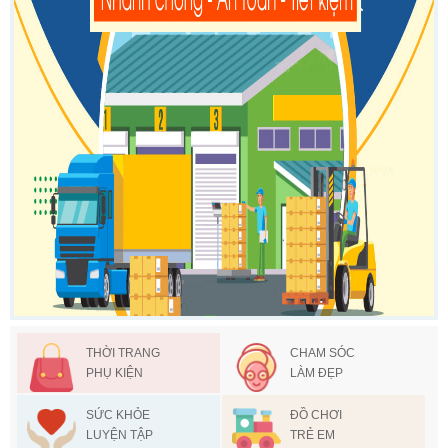
THỜI TRANG
CHAM SÓC
PHỤ KIỆN
LÀM ĐẸP
SỨC KHỎE
ĐỒ CHƠI
LUYỆN TẬP
TRẺ EM