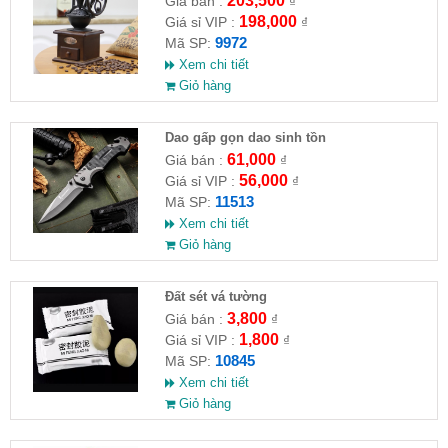
203,500
Giá bán :
₫
198,000
Giá sỉ VIP :
₫
9972
Mã SP:
Xem chi tiết
Giỏ hàng
Dao gấp gọn dao sinh tồn
61,000
Giá bán :
₫
56,000
Giá sỉ VIP :
₫
11513
Mã SP:
Xem chi tiết
Giỏ hàng
Đất sét vá tường
3,800
Giá bán :
₫
1,800
Giá sỉ VIP :
₫
10845
Mã SP:
Xem chi tiết
Giỏ hàng