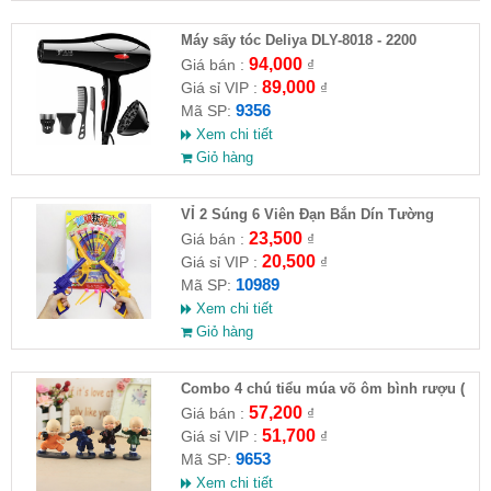
Máy sấy tóc Deliya DLY-8018 - 2200
94,000
Giá bán :
₫
89,000
Giá sỉ VIP :
₫
9356
Mã SP:
Xem chi tiết
Giỏ hàng
VỈ 2 Súng 6 Viên Đạn Bắn Dín Tường
23,500
Giá bán :
₫
20,500
Giá sỉ VIP :
₫
10989
Mã SP:
Xem chi tiết
Giỏ hàng
Combo 4 chú tiểu múa võ ôm bình rượu (
HĐ )
57,200
Giá bán :
₫
51,700
Giá sỉ VIP :
₫
9653
Mã SP:
Xem chi tiết