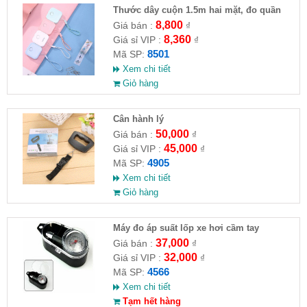
Thước dây cuộn 1.5m hai mặt, đo quần
áo, vòng người
8,800
Giá bán :
₫
8,360
Giá sỉ VIP :
₫
8501
Mã SP:
Xem chi tiết
Giỏ hàng
Cân hành lý
50,000
Giá bán :
₫
45,000
Giá sỉ VIP :
₫
4905
Mã SP:
Xem chi tiết
Giỏ hàng
Máy đo áp suất lốp xe hơi cầm tay
37,000
Giá bán :
₫
32,000
Giá sỉ VIP :
₫
4566
Mã SP:
Xem chi tiết
Tạm hết hàng