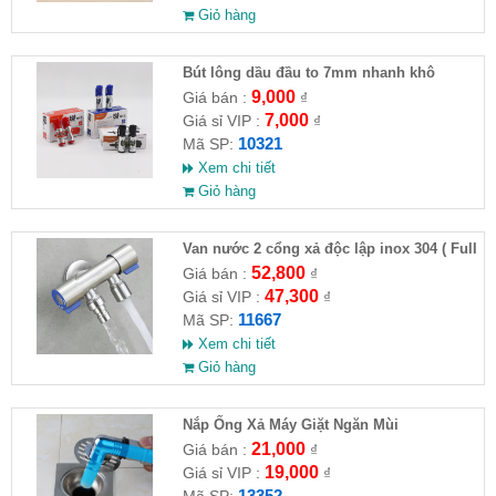
Giỏ hàng
Bút lông dầu đầu to 7mm nhanh khô
9,000
Giá bán :
₫
7,000
Giá sỉ VIP :
₫
10321
Mã SP:
Xem chi tiết
Giỏ hàng
Van nước 2 cổng xả độc lập inox 304 ( Full
VAT )
52,800
Giá bán :
₫
47,300
Giá sỉ VIP :
₫
11667
Mã SP:
Xem chi tiết
Giỏ hàng
Nắp Ống Xả Máy Giặt Ngăn Mùi
21,000
Giá bán :
₫
19,000
Giá sỉ VIP :
₫
13352