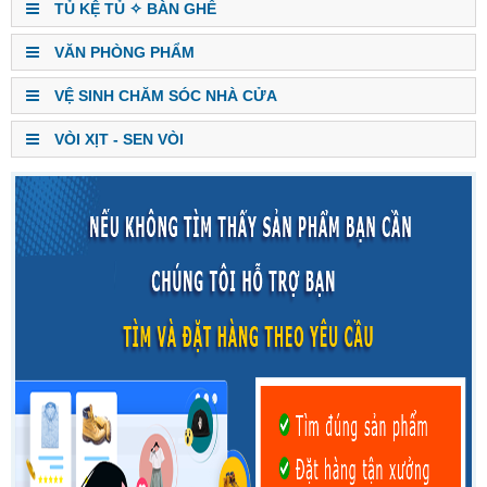
TỦ KỆ TỦ ✧ BÀN GHẾ
VĂN PHÒNG PHẨM
VỆ SINH CHĂM SÓC NHÀ CỬA
VÒI XỊT - SEN VÒI