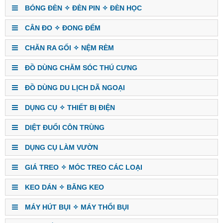
BÓNG ĐÈN ✧ ĐÈN PIN ✧ ĐÈN HỌC
CÂN ĐO ✧ ĐONG ĐẾM
CHĂN RA GỐI ✧ NỆM RÈM
ĐỒ DÙNG CHĂM SÓC THÚ CƯNG
ĐỒ DÙNG DU LỊCH DÃ NGOẠI
DỤNG CỤ ✧ THIẾT BỊ ĐIỆN
DIỆT ĐUỔI CÔN TRÙNG
DỤNG CỤ LÀM VƯỜN
GIÁ TREO ✧ MÓC TREO CÁC LOẠI
KEO DÁN ✧ BĂNG KEO
MÁY HÚT BỤI ✧ MÁY THỔI BỤI