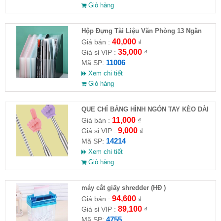
Giỏ hàng
Hộp Đựng Tài Liệu Văn Phòng 13 Ngăn
40,000
Giá bán :
₫
35,000
Giá sỉ VIP :
₫
11006
Mã SP:
Xem chi tiết
Giỏ hàng
QUE CHỈ BẢNG HÌNH NGÓN TAY KÈO DÀI
68CM
11,000
Giá bán :
₫
9,000
Giá sỉ VIP :
₫
14214
Mã SP:
Xem chi tiết
Giỏ hàng
máy cắt giấy shredder (HĐ )
94,600
Giá bán :
₫
89,100
Giá sỉ VIP :
₫
4755
Mã SP: