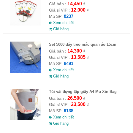
14,450
Giá bán :
₫
12,000
Giá sỉ VIP :
₫
8237
Mã SP:
Xem chi tiết
Giỏ hàng
Set 5000 dây treo mác quần áo 15cm
14,300
Giá bán :
₫
13,585
Giá sỉ VIP :
₫
8491
Mã SP:
Xem chi tiết
Giỏ hàng
Túi vải đựng tập giấy A4 Mu Xin Bag
26,500
Giá bán :
₫
23,500
Giá sỉ VIP :
₫
9138
Mã SP:
Xem chi tiết
Giỏ hàng