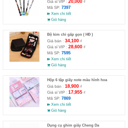
20,000
Giá sỉ VIP :
₫
7397
Mã SP:
Xem chi tiết
Giỏ hàng
Bộ kim chỉ gấp gọn ( HĐ )
34,100
Giá bán :
₫
28,600
Giá sỉ VIP :
₫
7595
Mã SP:
Xem chi tiết
Giỏ hàng
Hộp 6 tập giấy note màu hình hoa
18,900
Giá bán :
₫
17,955
Giá sỉ VIP :
₫
7869
Mã SP:
Xem chi tiết
Giỏ hàng
Dụng cụ ghim giấy Cheng Da