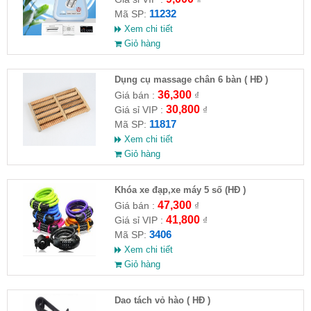
11232
Mã SP:
Xem chi tiết
Giỏ hàng
Dụng cụ massage chân 6 bàn ( HĐ )
36,300
Giá bán :
₫
30,800
Giá sỉ VIP :
₫
11817
Mã SP:
Xem chi tiết
Giỏ hàng
Khóa xe đạp,xe máy 5 số (HĐ )
47,300
Giá bán :
₫
41,800
Giá sỉ VIP :
₫
3406
Mã SP:
Xem chi tiết
Giỏ hàng
Dao tách vỏ hào ( HĐ )