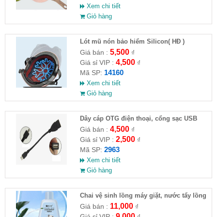
Xem chi tiết
Giỏ hàng
Lót mũ nón bảo hiểm Silicon( HĐ )
5,500
Giá bán :
₫
4,500
Giá sỉ VIP :
₫
14160
Mã SP:
Xem chi tiết
Giỏ hàng
Dây cáp OTG điện thoại, cổng sạc USB
4,500
Giá bán :
₫
2,500
Giá sỉ VIP :
₫
2963
Mã SP:
Xem chi tiết
Giỏ hàng
Chai vệ sinh lồng máy giặt, nước tẩy lồng
máy giặt CLEANING FLUID
11,000
Giá bán :
₫
9,000
Giá sỉ VIP :
₫