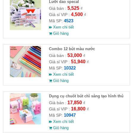
Lưỡi dao specal
5,525
Giá bán :
₫
4,500
Giá sỉ VIP :
₫
4523
Mã SP:
Xem chi tiết
Giỏ hàng
Combo 12 bút màu nước
53,000
Giá bán :
₫
51,940
Giá sỉ VIP :
₫
10322
Mã SP:
Xem chi tiết
Giỏ hàng
Dụng cụ chuốt bút chì sáng tạo hình thú
8x4x5cm
17,850
Giá bán :
₫
16,800
Giá sỉ VIP :
₫
10947
Mã SP:
Xem chi tiết
Giỏ hàng