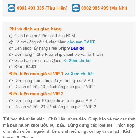
0901 493 335 (Thu Hiền)
0902 985 499 (Ms Nhi)
Phí và dịch vụ giao hàng
Giao hàng hoả tốc nội thành HCM
Hỗ trợ đóng gói và giao hàng
cho sàn TMDT
Đến shop lấy hàng Free Ship
Bản đồ
Đơn hàng > 1tr5 Free Ship chành xe và nội thành
Giao hàng trên Toàn Quốc
>> Xem chi tiết
Kho : B1.01 -
Điều kiện mua giá sỉ VIP 1
>> Xem chi tiết
Đơn hàng trên 3 triệu được tính giá sỉ VIP 1
Doanh số trên 10 triệu/tháng mua giá sỉ VIP 1
Điều kiện mua giá sỉ VIP 2
Đơn hàng trên 10 triệu được tính giá sỉ VIP 2
Doanh số trên 20 triệu/tháng mua giá sỉ VIP 2
Túi bọc thẻ nhân viên . Chất liệu: nhựa dẻo. Giúp bảo vệ các các thứ
mà bạn muốn khỏi ướt, bụi bẩn...Dùng đựng các loại thẻ. Thích hợp
cho nhân viên , người đi làm, sinh viên, người hay đi du lịch. Kích
thước :9.3*6 cm