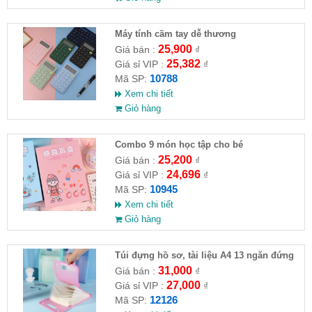
Máy tính cầm tay dễ thương
25,900
Giá bán :
₫
25,382
Giá sỉ VIP :
₫
10788
Mã SP:
Xem chi tiết
Giỏ hàng
Combo 9 món học tập cho bé
25,200
Giá bán :
₫
24,696
Giá sỉ VIP :
₫
10945
Mã SP:
Xem chi tiết
Giỏ hàng
Túi đựng hồ sơ, tài liệu A4 13 ngăn đứng
31,000
Giá bán :
₫
27,000
Giá sỉ VIP :
₫
12126
Mã SP: