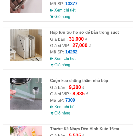
13377
Mã SP:
Xem chi tiết
Giỏ hàng
Hộp lưu trữ hồ sơ để bàn trong suốt
31,000
Giá bán :
₫
27,000
Giá sỉ VIP :
₫
14262
Mã SP:
Xem chi tiết
Giỏ hàng
Cuộn keo chống thấm nhà bếp
9,300
Giá bán :
₫
8,835
Giá sỉ VIP :
₫
7309
Mã SP:
Xem chi tiết
Giỏ hàng
Thước Kẻ Nhựa Dẻo Hình Kute 15cm
5,525
Giá bán :
₫