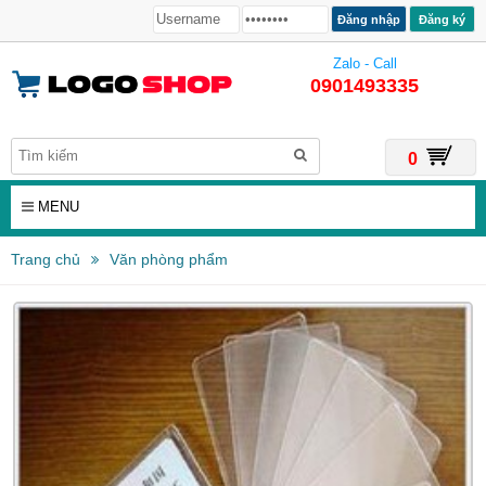
Đăng ký
Zalo - Call
0901493335
0
MENU
Trang chủ
Văn phòng phẩm