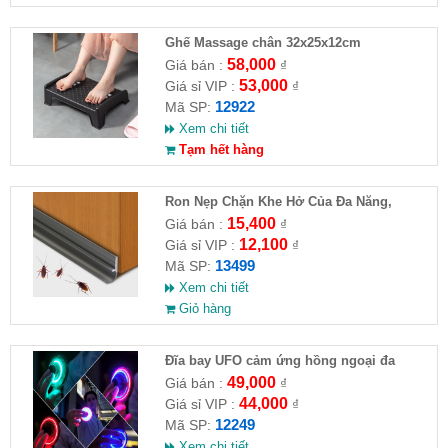
Ghế Massage chân 32x25x12cm
58,000
Giá bán :
₫
53,000
Giá sỉ VIP :
₫
12922
Mã SP:
Xem chi tiết
Tạm hết hàng
Ron Nẹp Chặn Khe Hở Của Đa Năng,
Chống Côn Trùng( HĐ )
15,400
Giá bán :
₫
12,100
Giá sỉ VIP :
₫
13499
Mã SP:
Xem chi tiết
Giỏ hàng
Đĩa bay UFO cảm ứng hồng ngoại đa
chiều tự động bay về
49,000
Giá bán :
₫
44,000
Giá sỉ VIP :
₫
12249
Mã SP:
Xem chi tiết