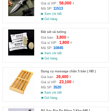
56,000
Giá sỉ VIP :
₫
11513
Mã SP:
Xem chi tiết
Giỏ hàng
Đất sét vá tường
3,800
Giá bán :
₫
1,800
Giá sỉ VIP :
₫
10845
Mã SP:
Xem chi tiết
Giỏ hàng
Dụng cụ massage chân 5 bàn ( HĐ )
26,400
Giá bán :
₫
23,100
Giá sỉ VIP :
₫
3520
Mã SP:
Xem chi tiết
Giỏ hàng
Bộ Sạc Pin Đa Năng 3 Khe (HĐ )