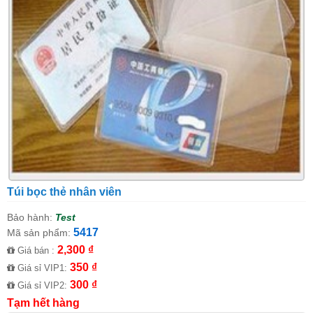
Túi bọc thẻ nhân viên
Bảo hành:
Test
5417
Mã sản phẩm:
2,300 ₫
Giá bán :
350 ₫
Giá sỉ VIP1:
300 ₫
Giá sỉ VIP2:
Tạm hết hàng