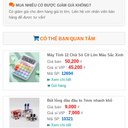
MUA NHIỀU CÓ ĐƯỢC GIẢM GIÁ KHÔNG?
Có giảm giá cho đơn hàng giá trị lớn, Liên hệ với nhân viên bán
hàng để được tư vấn!
CÓ THỂ BẠN QUAN TÂM
Máy Tính 12 Chữ Số Cỡ Lớn Màu Sắc Xinh
Xắn
50,200
Giá bán :
₫
45,200
Giá sỉ VIP :
₫
12694
Mã SP:
Xem chi tiết
Giỏ hàng
Bút lông dầu đầu to 7mm nhanh khô
9,000
Giá bán :
₫
7,000
Giá sỉ VIP :
₫
10321
Mã SP:
Xem chi tiết