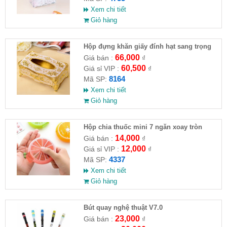
Xem chi tiết
Giỏ hàng
Hộp đựng khăn giấy đính hạt sang trọng
(HĐ )
66,000
Giá bán :
₫
60,500
Giá sỉ VIP :
₫
8164
Mã SP:
Xem chi tiết
Giỏ hàng
Hộp chia thuốc mini 7 ngăn xoay tròn
14,000
Giá bán :
₫
12,000
Giá sỉ VIP :
₫
4337
Mã SP:
Xem chi tiết
Giỏ hàng
Bút quay nghệ thuật V7.0
23,000
Giá bán :
₫