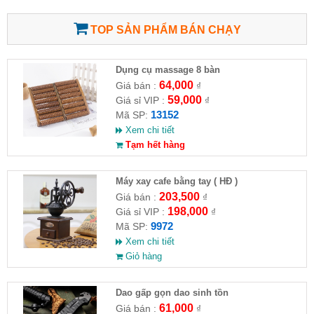
TOP SẢN PHẨM BÁN CHẠY
Dụng cụ massage 8 bàn
64,000
Giá bán :
₫
59,000
Giá sỉ VIP :
₫
13152
Mã SP:
Xem chi tiết
Tạm hết hàng
Máy xay cafe bằng tay ( HĐ )
203,500
Giá bán :
₫
198,000
Giá sỉ VIP :
₫
9972
Mã SP:
Xem chi tiết
Giỏ hàng
Dao gấp gọn dao sinh tồn
61,000
Giá bán :
₫