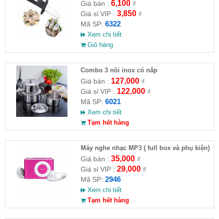
6,100
Giá bán :
₫
3,850
Giá sỉ VIP :
₫
6322
Mã SP:
Xem chi tiết
Giỏ hàng
Combo 3 nồi inox có nắp
127,000
Giá bán :
₫
122,000
Giá sỉ VIP :
₫
6021
Mã SP:
Xem chi tiết
Tạm hết hàng
Máy nghe nhạc MP3 ( full box và phụ kiện)
35,000
Giá bán :
₫
29,000
Giá sỉ VIP :
₫
2946
Mã SP:
Xem chi tiết
Tạm hết hàng