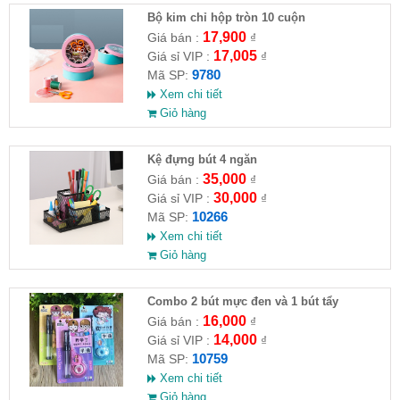
Bộ kim chỉ hộp tròn 10 cuộn
17,900
Giá bán :
₫
17,005
Giá sỉ VIP :
₫
9780
Mã SP:
Xem chi tiết
Giỏ hàng
Kệ đựng bút 4 ngăn
35,000
Giá bán :
₫
30,000
Giá sỉ VIP :
₫
10266
Mã SP:
Xem chi tiết
Giỏ hàng
Combo 2 bút mực đen và 1 bút tẩy
16,000
Giá bán :
₫
14,000
Giá sỉ VIP :
₫
10759
Mã SP:
Xem chi tiết
Giỏ hàng