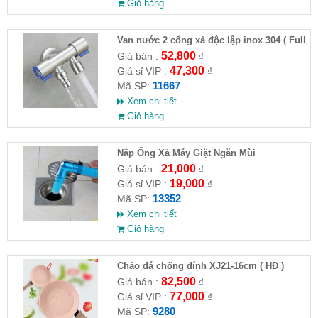
Giỏ hàng
Van nước 2 cổng xả độc lập inox 304 ( Full
VAT )
52,800
Giá bán :
₫
47,300
Giá sỉ VIP :
₫
11667
Mã SP:
Xem chi tiết
Giỏ hàng
Nắp Ống Xả Máy Giặt Ngăn Mùi
21,000
Giá bán :
₫
19,000
Giá sỉ VIP :
₫
13352
Mã SP:
Xem chi tiết
Giỏ hàng
Chảo đá chống dính XJ21-16cm ( HĐ )
82,500
Giá bán :
₫
77,000
Giá sỉ VIP :
₫
9280
Mã SP: