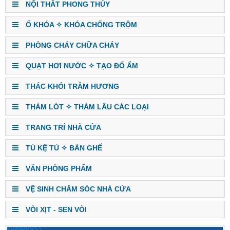
NỘI THẤT PHONG THỦY
Ổ KHÓA ✧ KHÓA CHỐNG TRỘM
PHÒNG CHÁY CHỮA CHÁY
QUẠT HƠI NƯỚC ✧ TẠO ĐỔ ẨM
THÁC KHÓI TRẦM HƯƠNG
THẢM LÓT ✧ THẢM LÂU CÁC LOẠI
TRANG TRÍ NHÀ CỬA
TỦ KỆ TỦ ✧ BÀN GHẾ
VĂN PHÒNG PHẨM
VỆ SINH CHĂM SÓC NHÀ CỬA
VÒI XỊT - SEN VÒI