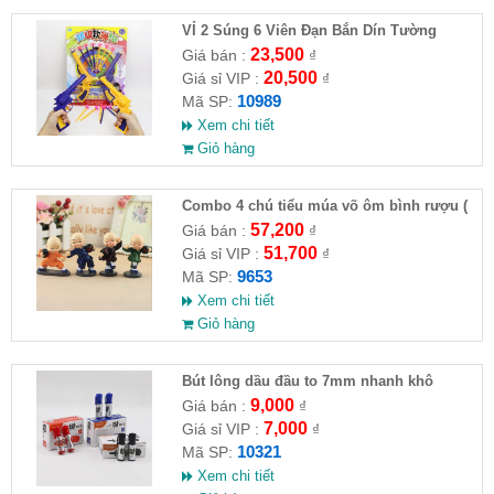
VỈ 2 Súng 6 Viên Đạn Bắn Dín Tường
23,500
Giá bán :
₫
20,500
Giá sỉ VIP :
₫
10989
Mã SP:
Xem chi tiết
Giỏ hàng
Combo 4 chú tiểu múa võ ôm bình rượu (
HĐ )
57,200
Giá bán :
₫
51,700
Giá sỉ VIP :
₫
9653
Mã SP:
Xem chi tiết
Giỏ hàng
Bút lông dầu đầu to 7mm nhanh khô
9,000
Giá bán :
₫
7,000
Giá sỉ VIP :
₫
10321
Mã SP:
Xem chi tiết