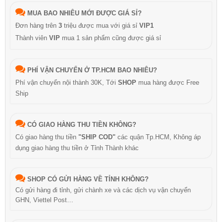
MUA BAO NHIÊU MỚI ĐƯỢC GIÁ SỈ?
Đơn hàng trên
3
triệu được mua với giá sỉ
VIP1
Thành viên
VIP
mua 1 sản phẩm cũng được giá sỉ
PHÍ VẬN CHUYỂN Ở TP.HCM BAO NHIÊU?
Phí vận chuyển nội thành 30K, Tới
SHOP
mua hàng được Free
Ship
CÓ GIAO HÀNG THU TIỀN KHÔNG?
Có giao hàng thu tiền
"SHIP COD"
các quận Tp.HCM, Không áp
dụng giao hàng thu tiền ở Tỉnh Thành khác
SHOP CÓ GỬI HÀNG VỀ TỈNH KHÔNG?
Có gửi hàng đi tỉnh, gửi chành xe và các dịch vụ vận chuyển
GHN, Viettel Post…