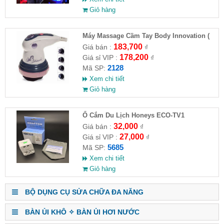
Giỏ hàng
Máy Massage Cầm Tay Body Innovation (
HĐ )
183,700
Giá bán :
₫
178,200
Giá sỉ VIP :
₫
2128
Mã SP:
Xem chi tiết
Giỏ hàng
Ổ Cắm Du Lịch Honeys ECO-TV1
32,000
Giá bán :
₫
27,000
Giá sỉ VIP :
₫
5685
Mã SP:
Xem chi tiết
Giỏ hàng
BỘ DỤNG CỤ SỬA CHỮA ĐA NĂNG
BÀN ỦI KHÔ ✧ BÀN ỦI HƠI NƯỚC