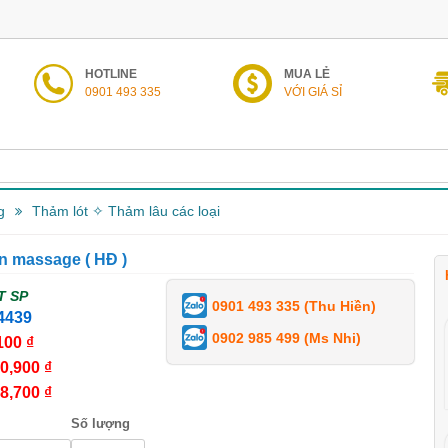
HOTLINE
MUA LẺ
0901 493 335
VỚI GIÁ SỈ
g
Thảm lót ✧ Thảm lâu các loại
n massage ( HĐ )
T SP
0901 493 335 (Thu Hiền)
4439
0902 985 499 (Ms Nhi)
100 ₫
0,900 ₫
8,700 ₫
Số lượng