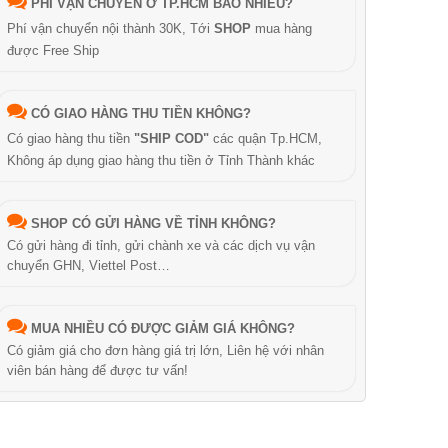
PHÍ VẬN CHUYỂN Ở TP.HCM BAO NHIÊU?
Phí vận chuyển nội thành 30K, Tới
SHOP
mua hàng
được Free Ship
CÓ GIAO HÀNG THU TIỀN KHÔNG?
Có giao hàng thu tiền
"SHIP COD"
các quận Tp.HCM,
Không áp dụng giao hàng thu tiền ở Tỉnh Thành khác
SHOP CÓ GỬI HÀNG VỀ TỈNH KHÔNG?
Có gửi hàng đi tỉnh, gửi chành xe và các dịch vụ vận
chuyển GHN, Viettel Post…
MUA NHIỀU CÓ ĐƯỢC GIẢM GIÁ KHÔNG?
Có giảm giá cho đơn hàng giá trị lớn, Liên hệ với nhân
viên bán hàng để được tư vấn!