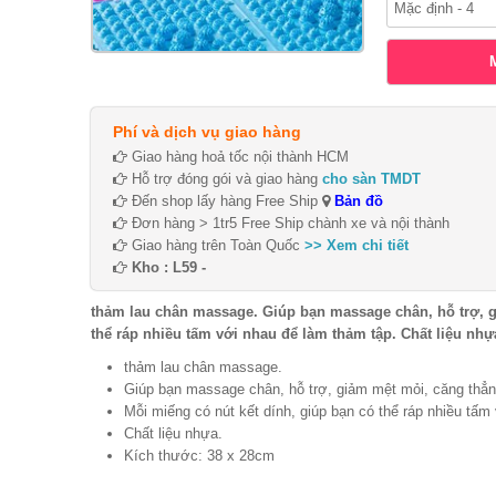
Phí và dịch vụ giao hàng
Giao hàng hoả tốc nội thành HCM
Hỗ trợ đóng gói và giao hàng
cho sàn TMDT
Đến shop lấy hàng Free Ship
Bản đồ
Đơn hàng > 1tr5 Free Ship chành xe và nội thành
Giao hàng trên Toàn Quốc
>> Xem chi tiết
Kho : L59 -
thảm lau chân massage. Giúp bạn massage chân, hỗ trợ, giảm
thể ráp nhiều tấm với nhau để làm thảm tập. Chất liệu nh
thảm lau chân massage.
Giúp bạn massage chân, hỗ trợ, giảm mệt mỏi, căng thẳ
Mỗi miếng có nút kết dính, giúp bạn có thể ráp nhiều tấ
Chất liệu nhựa.
Kích thước: 38 x 28cm