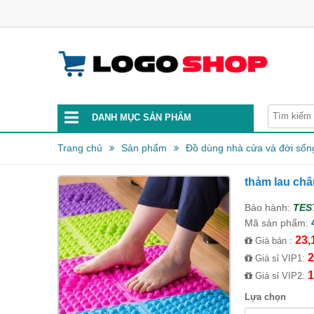
DANH MỤC SẢN PHẨM
Trang chủ
Sản phẩm
Đồ dùng nhà cửa và đời sốn
thảm lau châ
Bảo hành:
TES
Mã sản phẩm:
23,
Giá bán :
2
Giá sỉ VIP1:
1
Giá sỉ VIP2:
Lựa chọn