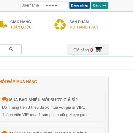
Đăng ký
GIAO HÀNG
SẢN PHẨM
TOÀN QUỐC
MỚI HÀNG TUẦN
0
Giỏ hàng
HỎI ĐÁP MUA HÀNG
MUA BAO NHIÊU MỚI ĐƯỢC GIÁ SỈ?
Đơn hàng trên
3
triệu được mua với giá sỉ
VIP1
Thành viên
VIP
mua 1 sản phẩm cũng được giá sỉ