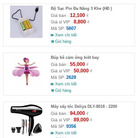
Bộ Sạc Pin Đa Năng 3 Khe (HĐ )
12,100
Giá bán :
₫
8,800
Giá sỉ VIP :
₫
5607
Mã SP:
Xem chi tiết
Giỏ hàng
​Búp bê cảm ứng biết bay
55,000
Giá bán :
₫
50,000
Giá sỉ VIP :
₫
2628
Mã SP:
Xem chi tiết
Giỏ hàng
Máy sấy tóc Deliya DLY-8018 - 2200
94,000
Giá bán :
₫
89,000
Giá sỉ VIP :
₫
9356
Mã SP:
Xem chi tiết