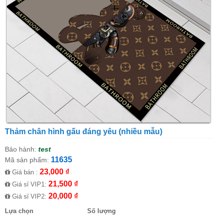
Thảm chân hình gấu đáng yêu (nhiều mẫu)
Bảo hành:
test
11635
Mã sản phẩm:
23,000 ₫
Giá bán :
21,500 ₫
Giá sỉ VIP1:
20,000 ₫
Giá sỉ VIP2:
Lựa chọn
Số lượng