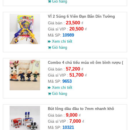
Giỏ hàng
VỈ 2 Súng 6 Viên Đạn Bắn Dín Tường
23,500
Giá bán :
₫
20,500
Giá sỉ VIP :
₫
10989
Mã SP:
Xem chi tiết
Giỏ hàng
Combo 4 chú tiểu múa võ ôm bình rượu (
HĐ )
57,200
Giá bán :
₫
51,700
Giá sỉ VIP :
₫
9653
Mã SP:
Xem chi tiết
Giỏ hàng
Bút lông dầu đầu to 7mm nhanh khô
9,000
Giá bán :
₫
7,000
Giá sỉ VIP :
₫
10321
Mã SP: