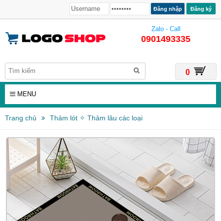
Đăng ký
Zalo - Call
0901493335
0
MENU
Trang chủ
Thảm lót ✧ Thảm lâu các loại