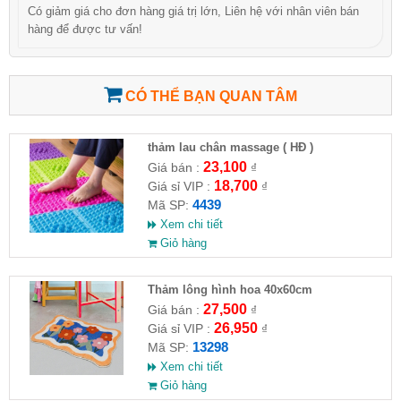
Có giảm giá cho đơn hàng giá trị lớn, Liên hệ với nhân viên bán
hàng để được tư vấn!
CÓ THỂ BẠN QUAN TÂM
thảm lau chân massage ( HĐ )
23,100
Giá bán :
₫
18,700
Giá sỉ VIP :
₫
4439
Mã SP:
Xem chi tiết
Giỏ hàng
Thảm lông hình hoa 40x60cm
27,500
Giá bán :
₫
26,950
Giá sỉ VIP :
₫
13298
Mã SP:
Xem chi tiết
Giỏ hàng