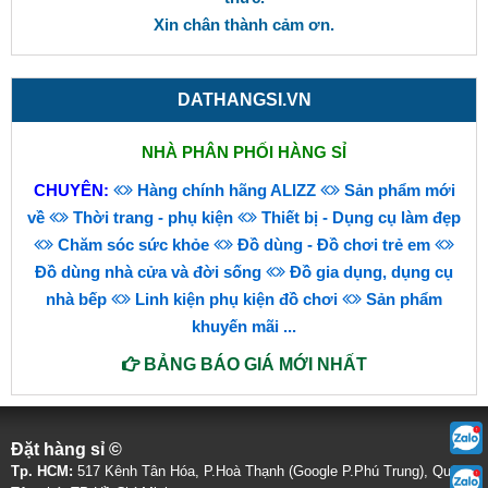
Xin chân thành cảm ơn.
DATHANGSI.VN
NHÀ PHÂN PHỐI HÀNG SỈ
CHUYÊN:
Hàng chính hãng ALIZZ
Sản phẩm mới
về
Thời trang - phụ kiện
Thiết bị - Dụng cụ làm đẹp
Chăm sóc sức khỏe
Đồ dùng - Đồ chơi trẻ em
Đồ dùng nhà cửa và đời sống
Đồ gia dụng, dụng cụ
nhà bếp
Linh kiện phụ kiện đồ chơi
Sản phẩm
khuyến mãi
...
BẢNG BÁO GIÁ MỚI NHẤT
Đặt hàng sỉ ©
Tp. HCM:
517 Kênh Tân Hóa, P.Hoà Thạnh (Google P.Phú Trung), Quận