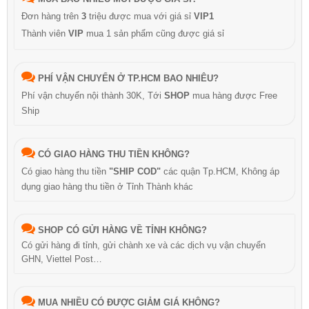
Đơn hàng trên
3
triệu được mua với giá sỉ
VIP1
Thành viên
VIP
mua 1 sản phẩm cũng được giá sỉ
PHÍ VẬN CHUYỂN Ở TP.HCM BAO NHIÊU?
Phí vận chuyển nội thành 30K, Tới
SHOP
mua hàng được Free
Ship
CÓ GIAO HÀNG THU TIỀN KHÔNG?
Có giao hàng thu tiền
"SHIP COD"
các quận Tp.HCM, Không áp
dụng giao hàng thu tiền ở Tỉnh Thành khác
SHOP CÓ GỬI HÀNG VỀ TỈNH KHÔNG?
Có gửi hàng đi tỉnh, gửi chành xe và các dịch vụ vận chuyển
GHN, Viettel Post…
MUA NHIỀU CÓ ĐƯỢC GIẢM GIÁ KHÔNG?