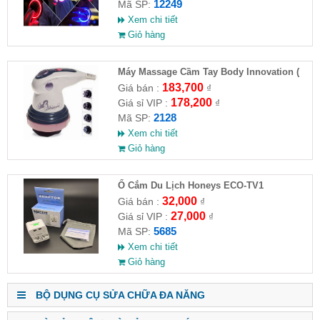
12249
Mã SP:
Xem chi tiết
Giỏ hàng
Máy Massage Cầm Tay Body Innovation (
HĐ )
183,700
Giá bán :
₫
178,200
Giá sỉ VIP :
₫
2128
Mã SP:
Xem chi tiết
Giỏ hàng
Ổ Cắm Du Lịch Honeys ECO-TV1
32,000
Giá bán :
₫
27,000
Giá sỉ VIP :
₫
5685
Mã SP:
Xem chi tiết
Giỏ hàng
BỘ DỤNG CỤ SỬA CHỮA ĐA NĂNG