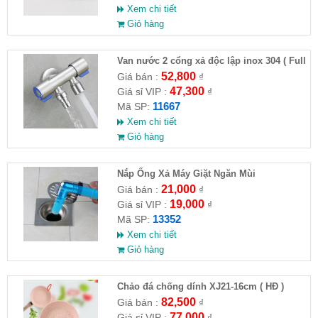
Xem chi tiết
Giỏ hàng
Van nước 2 cổng xả độc lập inox 304 ( Full
VAT )
52,800
Giá bán :
₫
47,300
Giá sỉ VIP :
₫
11667
Mã SP:
Xem chi tiết
Giỏ hàng
Nắp Ống Xả Máy Giặt Ngăn Mùi
21,000
Giá bán :
₫
19,000
Giá sỉ VIP :
₫
13352
Mã SP:
Xem chi tiết
Giỏ hàng
Chảo đá chống dính XJ21-16cm ( HĐ )
82,500
Giá bán :
₫
77,000
Giá sỉ VIP :
₫