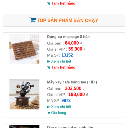
Tạm hết hàng
TOP SẢN PHẨM BÁN CHẠY
Dụng cụ massage 8 bàn
64,000
Giá bán :
₫
59,000
Giá sỉ VIP :
₫
13152
Mã SP:
Xem chi tiết
Tạm hết hàng
Máy xay cafe bằng tay ( HĐ )
203,500
Giá bán :
₫
198,000
Giá sỉ VIP :
₫
9972
Mã SP:
Xem chi tiết
Giỏ hàng
Dao gấp gọn dao sinh tồn