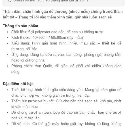
Doanh số trên 20 triệu/tháng mua giá sỉ VIP 2
Thảm dậm chân hình gấu dễ thương (nhiều mẫu) chống trượt, thấm
hút tốt – Trang trí lối vào thêm xinh xắn, giữ nhà luôn sạch sẽ
Thông tin sản phẩm
Chất liệu: Sợi polyester cao cấp, đế cao su chống trượt
Kích thước: 40x60cm / 50x80cm (tùy mẫu)
Kiểu dáng: Hình gấu hoạt hình, nhiều màu sắc – thiết kế dễ
thương, nổi bật
Ứng dụng: Dùng tại cửa ra vào, ban công, phòng ngủ, phòng tắm
hoặc lối đi trong nhà
Phong cách: Hàn Quốc, tối giản, dễ phối với nhiều không gian
sống
Đặc điểm nổi bật
Thiết kế hoạt hình hình gấu siêu đáng yêu: Mang lại cảm giác dễ
chịu, phù hợp với không gian trẻ trung, hiện đại.
Thấm hút nước và bụi tốt: Giữ cho nền nhà sạch sẽ, khô ráo, nhất
là vào mùa mưa.
Đế chống trượt an toàn: Lớp đế cao su bám chắc, hạn chế trượt
ngã khi bước lên.
Dễ vệ sinh: Có thể giặt máy hoặc giặt tay, không xù lông, không