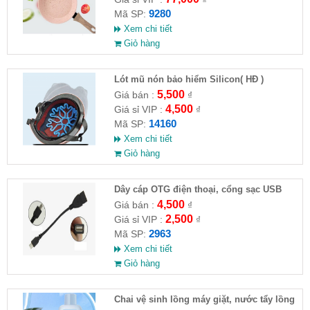
9280
Mã SP:
Xem chi tiết
Giỏ hàng
Lót mũ nón bảo hiểm Silicon( HĐ )
5,500
Giá bán :
₫
4,500
Giá sỉ VIP :
₫
14160
Mã SP:
Xem chi tiết
Giỏ hàng
Dây cáp OTG điện thoại, cổng sạc USB
4,500
Giá bán :
₫
2,500
Giá sỉ VIP :
₫
2963
Mã SP:
Xem chi tiết
Giỏ hàng
Chai vệ sinh lồng máy giặt, nước tẩy lồng