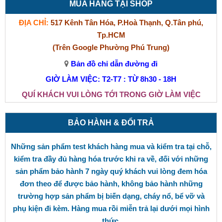
MUA HÀNG TẠI SHOP
ĐỊA CHỈ:
517 Kênh Tân Hóa, P.Hoà Thạnh, Q.Tân phú,
Tp.HCM
(Trên Google Phường Phú Trung)
Bản đồ chỉ dẫn đường đi
GIỜ LÀM VIỆC: T2-T7 : TỪ 8h30 - 18H
QUÍ KHÁCH VUI LÒNG TỚI TRONG GIỜ LÀM VIỆC
BẢO HÀNH & ĐỔI TRẢ
Những sản phẩm test khách hàng mua và kiểm tra tại chỗ,
kiểm tra đầy đủ hàng hóa trước khi ra về, đối với những
sản phẩm bảo hành 7 ngày quý khách vui lòng đem hóa
đơn theo để được bảo hành, không bảo hành những
trường hợp sản phẩm bị biến dạng, cháy nổ, bể vỡ và
phụ kiện đi kèm. Hàng mua rồi miễn trả lại dưới mọi hình
thức.