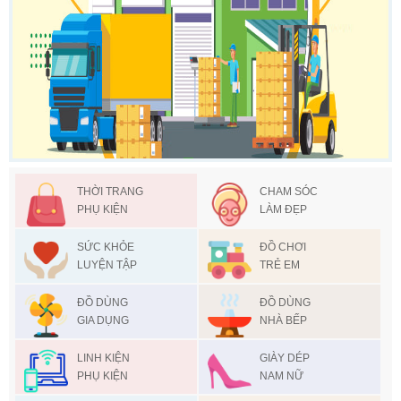
THỜI TRANG
CHAM SÓC
PHỤ KIỆN
LÀM ĐẸP
SỨC KHỎE
ĐỒ CHƠI
LUYỆN TẬP
TRẺ EM
ĐỒ DÙNG
ĐỒ DÙNG
GIA DỤNG
NHÀ BẾP
LINH KIỆN
GIÀY DÉP
PHỤ KIỆN
NAM NỮ