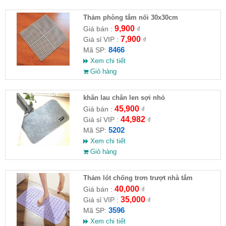
Thảm phòng tắm nối 30x30cm
9,900
Giá bán :
₫
7,900
Giá sỉ VIP :
₫
8466
Mã SP:
Xem chi tiết
Giỏ hàng
khăn lau chân len sợi nhỏ
45,900
Giá bán :
₫
44,982
Giá sỉ VIP :
₫
5202
Mã SP:
Xem chi tiết
Giỏ hàng
Thảm lót chống trơn trượt nhà tắm
40,000
Giá bán :
₫
35,000
Giá sỉ VIP :
₫
3596
Mã SP:
Xem chi tiết