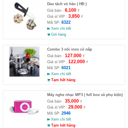
Dao tách vỏ hào ( HĐ )
6,100
Giá bán :
₫
3,850
Giá sỉ VIP :
₫
6322
Mã SP:
Xem chi tiết
Giỏ hàng
Combo 3 nồi inox có nắp
127,000
Giá bán :
₫
122,000
Giá sỉ VIP :
₫
6021
Mã SP:
Xem chi tiết
Tạm hết hàng
Máy nghe nhạc MP3 ( full box và phụ kiện)
35,000
Giá bán :
₫
29,000
Giá sỉ VIP :
₫
2946
Mã SP:
Xem chi tiết
Tạm hết hàng