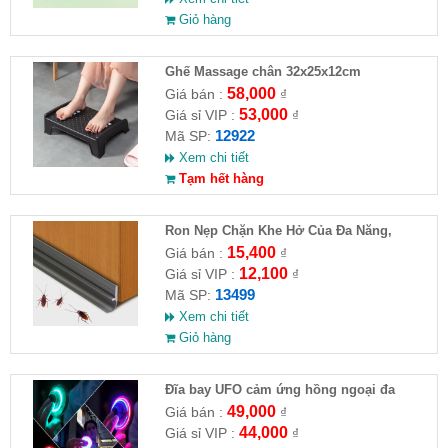
Giỏ hàng
Ghế Massage chân 32x25x12cm
58,000
Giá bán :
₫
53,000
Giá sỉ VIP :
₫
12922
Mã SP:
Xem chi tiết
Tạm hết hàng
Ron Nẹp Chặn Khe Hở Của Đa Năng,
Chống Côn Trùng( HĐ )
15,400
Giá bán :
₫
12,100
Giá sỉ VIP :
₫
13499
Mã SP:
Xem chi tiết
Giỏ hàng
Đĩa bay UFO cảm ứng hồng ngoại đa
chiều tự động bay về
49,000
Giá bán :
₫
44,000
Giá sỉ VIP :
₫