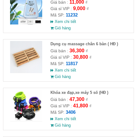
máy giặt CLEANING FLUID
11,000
Giá bán :
₫
9,000
Giá sỉ VIP :
₫
11232
Mã SP:
Xem chi tiết
Giỏ hàng
Dụng cụ massage chân 6 bàn ( HĐ )
36,300
Giá bán :
₫
30,800
Giá sỉ VIP :
₫
11817
Mã SP:
Xem chi tiết
Giỏ hàng
Khóa xe đạp,xe máy 5 số (HĐ )
47,300
Giá bán :
₫
41,800
Giá sỉ VIP :
₫
3406
Mã SP:
Xem chi tiết
Giỏ hàng