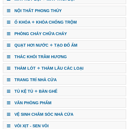
NỘI THẤT PHONG THỦY
Ổ KHÓA ✧ KHÓA CHỐNG TRỘM
PHÒNG CHÁY CHỮA CHÁY
QUẠT HƠI NƯỚC ✧ TẠO ĐỔ ẨM
THÁC KHÓI TRẦM HƯƠNG
THẢM LÓT ✧ THẢM LÂU CÁC LOẠI
TRANG TRÍ NHÀ CỬA
TỦ KỆ TỦ ✧ BÀN GHẾ
VĂN PHÒNG PHẨM
VỆ SINH CHĂM SÓC NHÀ CỬA
VÒI XỊT - SEN VÒI