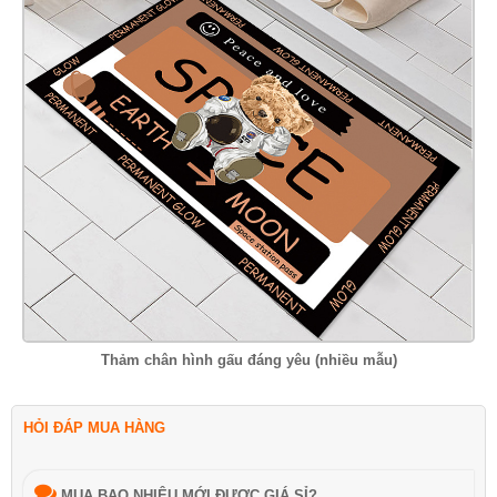
Thảm chân hình gấu đáng yêu (nhiều mẫu)
HỎI ĐÁP MUA HÀNG
MUA BAO NHIÊU MỚI ĐƯỢC GIÁ SỈ?