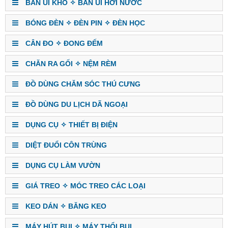
BÀN ỦI KHÔ ✧ BÀN ỦI HƠI NƯỚC
BÓNG ĐÈN ✧ ĐÈN PIN ✧ ĐÈN HỌC
CÂN ĐO ✧ ĐONG ĐẾM
CHĂN RA GỐI ✧ NỆM RÈM
ĐỒ DÙNG CHĂM SÓC THÚ CƯNG
ĐỒ DÙNG DU LỊCH DÃ NGOẠI
DỤNG CỤ ✧ THIẾT BỊ ĐIỆN
DIỆT ĐUỔI CÔN TRÙNG
DỤNG CỤ LÀM VƯỜN
GIÁ TREO ✧ MÓC TREO CÁC LOẠI
KEO DÁN ✧ BĂNG KEO
MÁY HÚT BỤI ✧ MÁY THỔI BỤI