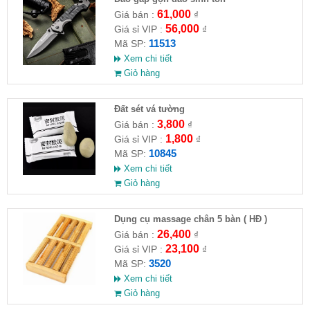
61,000
Giá bán :
₫
56,000
Giá sỉ VIP :
₫
11513
Mã SP:
Xem chi tiết
Giỏ hàng
Đất sét vá tường
3,800
Giá bán :
₫
1,800
Giá sỉ VIP :
₫
10845
Mã SP:
Xem chi tiết
Giỏ hàng
Dụng cụ massage chân 5 bàn ( HĐ )
26,400
Giá bán :
₫
23,100
Giá sỉ VIP :
₫
3520
Mã SP:
Xem chi tiết
Giỏ hàng