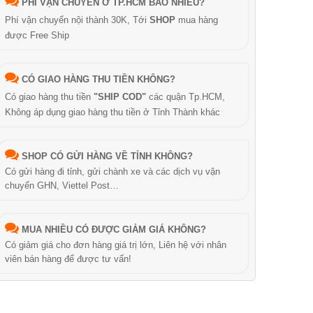
PHÍ VẬN CHUYỂN Ở TP.HCM BAO NHIÊU?
Phí vận chuyển nội thành 30K, Tới
SHOP
mua hàng
được Free Ship
CÓ GIAO HÀNG THU TIỀN KHÔNG?
Có giao hàng thu tiền
"SHIP COD"
các quận Tp.HCM,
Không áp dụng giao hàng thu tiền ở Tỉnh Thành khác
SHOP CÓ GỬI HÀNG VỀ TỈNH KHÔNG?
Có gửi hàng đi tỉnh, gửi chành xe và các dịch vụ vận
chuyển GHN, Viettel Post…
MUA NHIỀU CÓ ĐƯỢC GIẢM GIÁ KHÔNG?
Có giảm giá cho đơn hàng giá trị lớn, Liên hệ với nhân
viên bán hàng để được tư vấn!