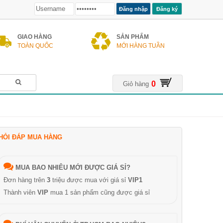
Đăng ký
GIAO HÀNG
SẢN PHẨM
TOÀN QUỐC
MỚI HÀNG TUẦN
0
Giỏ hàng
HỎI ĐÁP MUA HÀNG
MUA BAO NHIÊU MỚI ĐƯỢC GIÁ SỈ?
Đơn hàng trên
3
triệu được mua với giá sỉ
VIP1
Thành viên
VIP
mua 1 sản phẩm cũng được giá sỉ