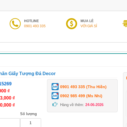
HOTLINE
MUA LẺ
0901 493 335
VỚI GIÁ SỈ
ăn Giấy Tượng Đá Decor
15269
0901 493 335 (Thu Hiền)
000 ₫
0902 985 499 (Ms Nhi)
3,000 ₫
0,000 ₫
Hàng về thêm:
24-06-2026
Số lượng