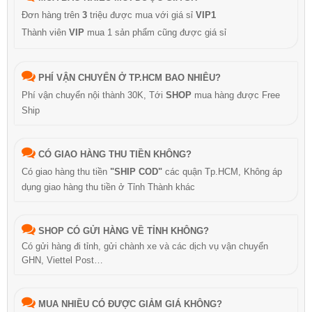
Đơn hàng trên
3
triệu được mua với giá sỉ
VIP1
Thành viên
VIP
mua 1 sản phẩm cũng được giá sỉ
PHÍ VẬN CHUYỂN Ở TP.HCM BAO NHIÊU?
Phí vận chuyển nội thành 30K, Tới
SHOP
mua hàng được Free
Ship
CÓ GIAO HÀNG THU TIỀN KHÔNG?
Có giao hàng thu tiền
"SHIP COD"
các quận Tp.HCM, Không áp
dụng giao hàng thu tiền ở Tỉnh Thành khác
SHOP CÓ GỬI HÀNG VỀ TỈNH KHÔNG?
Có gửi hàng đi tỉnh, gửi chành xe và các dịch vụ vận chuyển
GHN, Viettel Post…
MUA NHIỀU CÓ ĐƯỢC GIẢM GIÁ KHÔNG?