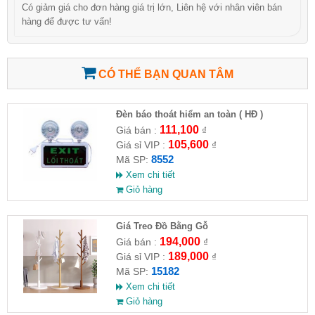
Có giảm giá cho đơn hàng giá trị lớn, Liên hệ với nhân viên bán
hàng để được tư vấn!
CÓ THỂ BẠN QUAN TÂM
Đèn báo thoát hiểm an toàn ( HĐ )
111,100
Giá bán :
₫
105,600
Giá sỉ VIP :
₫
8552
Mã SP:
Xem chi tiết
Giỏ hàng
Giá Treo Đồ Bằng Gỗ
194,000
Giá bán :
₫
189,000
Giá sỉ VIP :
₫
15182
Mã SP:
Xem chi tiết
Giỏ hàng