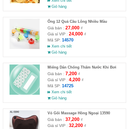
Xem chi tiết
Giỏ hàng
Ống 12 Quả Cầu Lông Nhiều Màu
27,000
Giá bán :
₫
24,000
Giá sỉ VIP :
₫
14570
Mã SP:
Xem chi tiết
Giỏ hàng
Miếng Dán Chống Thấm Nước Khi Bơi
7,200
Giá bán :
₫
4,200
Giá sỉ VIP :
₫
14725
Mã SP:
Xem chi tiết
Giỏ hàng
Vỏ Gối Massage Hồng Ngoại 13590
37,200
Giá bán :
₫
32,200
Giá sỉ VIP :
₫