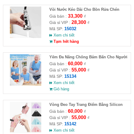
Vòi Nước Kéo Dài Cho Bồn Rửa Chén
33,300
Giá bán :
₫
28,300
Giá sỉ VIP :
₫
15032
Mã SP:
Xem chi tiết
Tạm hết hàng
Yếm Đa Năng Chống Bám Bẩn Cho Người
Cao Tuổi
60,000
Giá bán :
₫
55,000
Giá sỉ VIP :
₫
15134
Mã SP:
Xem chi tiết
Giỏ hàng
Vòng Đeo Tay Trang Điểm Bằng Silicon
60,000
Giá bán :
₫
55,000
Giá sỉ VIP :
₫
15142
Mã SP:
Xem chi tiết