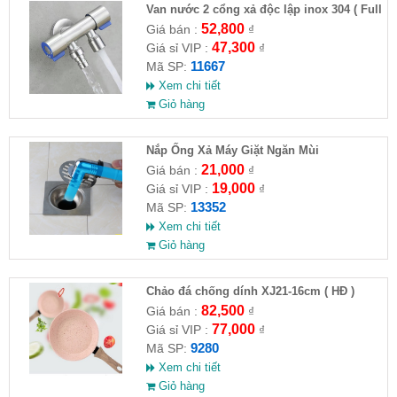
Van nước 2 cổng xả độc lập inox 304 ( Full
VAT )
52,800
Giá bán :
₫
47,300
Giá sỉ VIP :
₫
11667
Mã SP:
Xem chi tiết
Giỏ hàng
Nắp Ống Xả Máy Giặt Ngăn Mùi
21,000
Giá bán :
₫
19,000
Giá sỉ VIP :
₫
13352
Mã SP:
Xem chi tiết
Giỏ hàng
Chảo đá chống dính XJ21-16cm ( HĐ )
82,500
Giá bán :
₫
77,000
Giá sỉ VIP :
₫
9280
Mã SP:
Xem chi tiết
Giỏ hàng