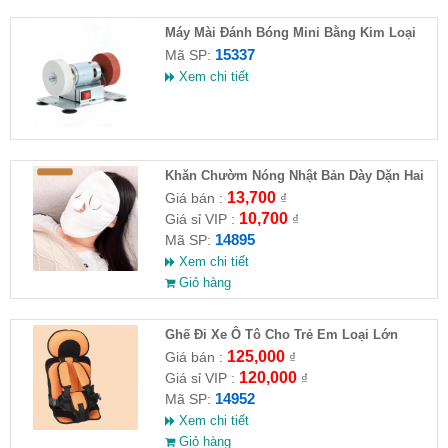
Máy Mài Đánh Bóng Mini Bằng Kim Loại
15337
Mã SP:
Xem chi tiết
Khăn Chườm Nóng Nhật Bản Dày Dặn Hai
Lớp
13,700
Giá bán :
₫
10,700
Giá sỉ VIP :
₫
14895
Mã SP:
Xem chi tiết
Giỏ hàng
Ghế Đi Xe Ô Tô Cho Trẻ Em Loại Lớn
56x24x36
125,000
Giá bán :
₫
120,000
Giá sỉ VIP :
₫
14952
Mã SP:
Xem chi tiết
Giỏ hàng