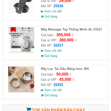
26,000
Giá sỉ VIP :
₫
15316
Mã SP:
Xem chi tiết
Giỏ hàng
Máy Massage Tay Thông Minh AL-15317
365,000
Giá bán :
₫
360,000
Giá sỉ VIP :
₫
15317
Mã SP:
Xem chi tiết
Giỏ hàng
Rây Lọc Tai Gấu Bằng Inox 304
50,000
Giá bán :
₫
45,000
Giá sỉ VIP :
₫
15331
Mã SP:
Xem chi tiết
Giỏ hàng
TOP SẢN PHẨM BÁN CHẠY