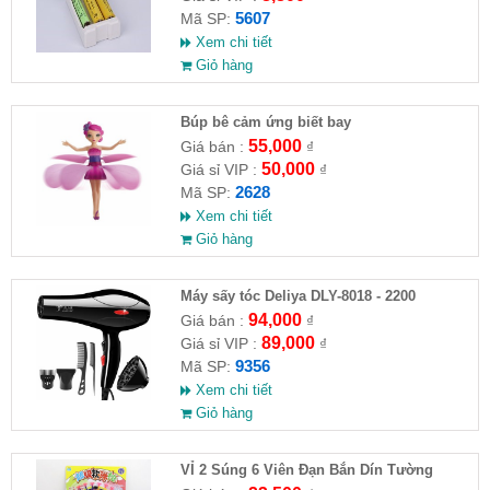
5607
Mã SP:
Xem chi tiết
Giỏ hàng
​Búp bê cảm ứng biết bay
55,000
Giá bán :
₫
50,000
Giá sỉ VIP :
₫
2628
Mã SP:
Xem chi tiết
Giỏ hàng
Máy sấy tóc Deliya DLY-8018 - 2200
94,000
Giá bán :
₫
89,000
Giá sỉ VIP :
₫
9356
Mã SP:
Xem chi tiết
Giỏ hàng
VỈ 2 Súng 6 Viên Đạn Bắn Dín Tường