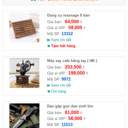
Dụng cụ massage 8 bàn
64,000
Giá bán :
₫
59,000
Giá sỉ VIP :
₫
13152
Mã SP:
Xem chi tiết
Tạm hết hàng
Máy xay cafe bằng tay ( HĐ )
203,500
Giá bán :
₫
198,000
Giá sỉ VIP :
₫
9972
Mã SP:
Xem chi tiết
Giỏ hàng
Dao gấp gọn dao sinh tồn
61,000
Giá bán :
₫
56,000
Giá sỉ VIP :
₫
11513
Mã SP: