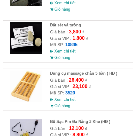
Xem chi tiết
Giỏ hàng
Đất sét vá tường
3,800
Giá bán :
₫
1,800
Giá sỉ VIP :
₫
10845
Mã SP:
Xem chi tiết
Giỏ hàng
Dụng cụ massage chân 5 bàn ( HĐ )
26,400
Giá bán :
₫
23,100
Giá sỉ VIP :
₫
3520
Mã SP:
Xem chi tiết
Giỏ hàng
Bộ Sạc Pin Đa Năng 3 Khe (HĐ )
12,100
Giá bán :
₫
8,800
Giá sỉ VIP :
₫