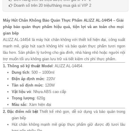
Doanh số trên 20 triệu/tháng mua giá sỉ VIP 2
Máy Hút Chân Không Bảo Quản Thực Phẩm ALIZZ AL-14454 – Giải
pháp bảo quản thực phẩm hiệu quả, tiện lợi và an toàn cho mọi
gian bếp
ALIZZ AL-14454 là máy hút chân không với thiết kế hiện đại, công suất
mạnh mẽ, giúp hút sạch không khí và bảo quản thực phẩm tươi ngon
lâu hơn. Sản phẩm lý tưởng cho gia đình, nhà hàng nhỏ hoặc người nội
trợ muốn tối ưu không gian lưu trữ và tiết kiệm chi phí thực phẩm.
1. Thông số kỹ thuật
Model
: ALIZZ AL-14454
Dung tích
: 500 – 1000ml
Điện áp định mức
: 220V
Tần số định mức
: 120W
Vật liệu vỏ
: Nhựa ABS cao cấp
Trọng lượng
: 620g
Màu sắc
: Xám hiện đại
2. Đặc điểm nổi bật
Thiết kế nhỏ gọn, dễ sử dụng và bảo quản trong
gian bếp
Hút chân không mạnh mẽ giúp thực phẩm giữ được độ tươi lâu
hơn gấp nhiều lần