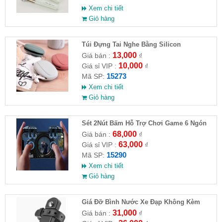
Xem chi tiết
Giỏ hàng
Túi Đựng Tai Nghe Bằng Silicon
13,000
Giá bán :
₫
10,000
Giá sỉ VIP :
₫
15273
Mã SP:
Xem chi tiết
Giỏ hàng
Sét 2Nút Bấm Hỗ Trợ Chơi Game 6 Ngón
G21
68,000
Giá bán :
₫
63,000
Giá sỉ VIP :
₫
15290
Mã SP:
Xem chi tiết
Giỏ hàng
Giá Đỡ Bình Nước Xe Đạp Không Kèm
Khung Đỡ
31,000
Giá bán :
₫