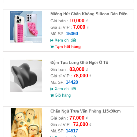
Miếng Hút Chân Không Silicon Dán Điện
Thoại
10,000
Giá bán :
₫
7,000
Giá sỉ VIP :
₫
15360
Mã SP:
Xem chi tiết
Tạm hết hàng
Đệm Tựa Lưng Ghế Ngồi Ô Tô
83,000
Giá bán :
₫
78,000
Giá sỉ VIP :
₫
14420
Mã SP:
Xem chi tiết
Giỏ hàng
Chăn Ngủ Trưa Văn Phòng 115x90cm
77,000
Giá bán :
₫
72,000
Giá sỉ VIP :
₫
14517
Mã SP: