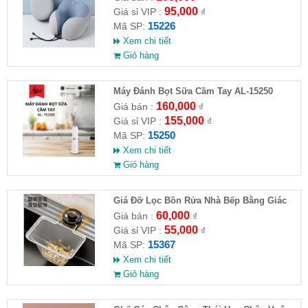
95,000
Giá sỉ VIP :
₫
15226
Mã SP:
Xem chi tiết
Giỏ hàng
Máy Đánh Bọt Sữa Cầm Tay AL-15250
160,000
Giá bán :
₫
155,000
Giá sỉ VIP :
₫
15250
Mã SP:
Xem chi tiết
Giỏ hàng
Giá Đỡ Lọc Bồn Rửa Nhà Bếp Bằng Giác
Hút (Kèm 50 Túi Lọc)
60,000
Giá bán :
₫
55,000
Giá sỉ VIP :
₫
15367
Mã SP:
Xem chi tiết
Giỏ hàng