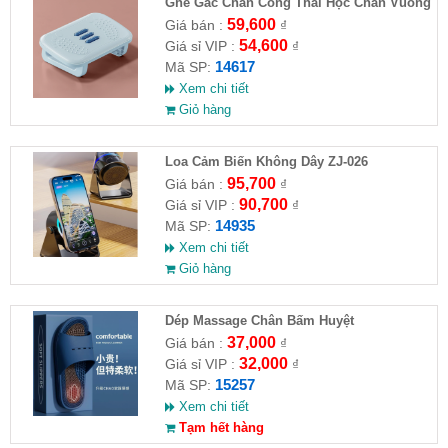
Ghế Gác Chân Công Thái Học Chân Vuông
59,600
Giá bán :
₫
54,600
Giá sỉ VIP :
₫
14617
Mã SP:
Xem chi tiết
Giỏ hàng
Loa Cảm Biến Không Dây ZJ-026
95,700
Giá bán :
₫
90,700
Giá sỉ VIP :
₫
14935
Mã SP:
Xem chi tiết
Giỏ hàng
Dép Massage Chân Bấm Huyệt
37,000
Giá bán :
₫
32,000
Giá sỉ VIP :
₫
15257
Mã SP:
Xem chi tiết
Tạm hết hàng