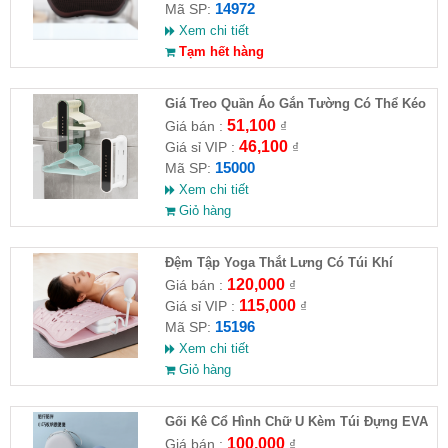
14972
Mã SP:
Xem chi tiết
Tạm hết hàng
Giá Treo Quần Áo Gắn Tường Có Thể Kéo
Dài
51,100
Giá bán :
₫
46,100
Giá sỉ VIP :
₫
15000
Mã SP:
Xem chi tiết
Giỏ hàng
Đệm Tập Yoga Thắt Lưng Có Túi Khí
120,000
Giá bán :
₫
115,000
Giá sỉ VIP :
₫
15196
Mã SP:
Xem chi tiết
Giỏ hàng
Gối Kê Cổ Hình Chữ U Kèm Túi Đựng EVA
100,000
Giá bán :
₫