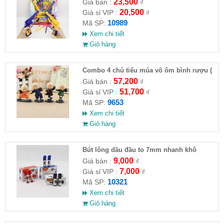
23,500
Giá bán :
₫
20,500
Giá sỉ VIP :
₫
10989
Mã SP:
Xem chi tiết
Giỏ hàng
Combo 4 chú tiểu múa võ ôm bình rượu (
HĐ )
57,200
Giá bán :
₫
51,700
Giá sỉ VIP :
₫
9653
Mã SP:
Xem chi tiết
Giỏ hàng
Bút lông dầu đầu to 7mm nhanh khô
9,000
Giá bán :
₫
7,000
Giá sỉ VIP :
₫
10321
Mã SP:
Xem chi tiết
Giỏ hàng