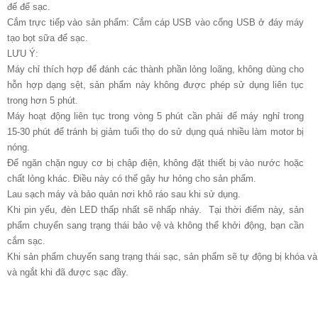
đế để sạc.
Cắm trực tiếp vào sản phẩm: Cắm cáp USB vào cổng USB ở đáy máy
tạo bọt sữa để sạc.
LƯU Ý:
Máy chỉ thích hợp để đánh các thành phần lỏng loãng, không dùng cho
hỗn hợp dạng sệt, sản phẩm này không được phép sử dụng liên tục
trong hơn 5 phút.
Máy hoạt động liên tục trong vòng 5 phút cần phải để máy nghỉ trong
15-30 phút để tránh bị giảm tuổi thọ do sử dụng quá nhiều làm motor bị
nóng.
Để ngăn chặn nguy cơ bị chập điện, không đặt thiết bị vào nước hoặc
chất lỏng khác. Điều này có thể gây hư hỏng cho sản phẩm.
Lau sạch máy và bảo quản nơi khô ráo sau khi sử dụng.
Khi pin yếu, đèn LED thấp nhất sẽ nhấp nháy. Tại thời điểm này, sản
phẩm chuyển sang trạng thái bảo vệ và không thể khởi động, bạn cần
cắm sạc.
Khi sản phẩm chuyển sang trạng thái sạc, sản phẩm sẽ tự động bị khóa v
và ngắt khi đã được sạc đầy.