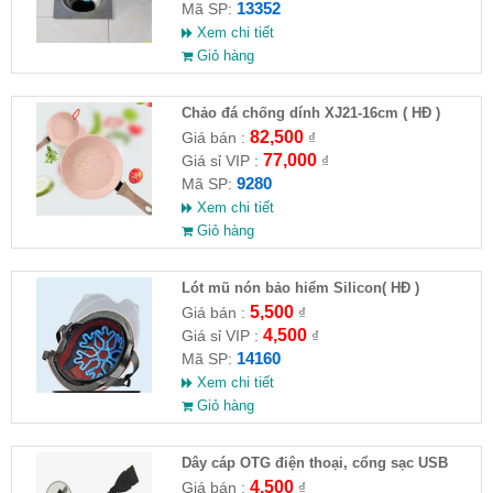
13352
Mã SP:
Xem chi tiết
Giỏ hàng
Chảo đá chống dính XJ21-16cm ( HĐ )
82,500
Giá bán :
₫
77,000
Giá sỉ VIP :
₫
9280
Mã SP:
Xem chi tiết
Giỏ hàng
Lót mũ nón bảo hiểm Silicon( HĐ )
5,500
Giá bán :
₫
4,500
Giá sỉ VIP :
₫
14160
Mã SP:
Xem chi tiết
Giỏ hàng
Dây cáp OTG điện thoại, cổng sạc USB
4,500
Giá bán :
₫