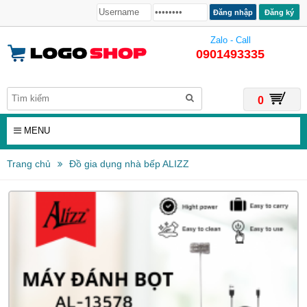
Đăng ký
Zalo - Call
0901493335
0
MENU
Trang chủ
Đồ gia dụng nhà bếp ALIZZ