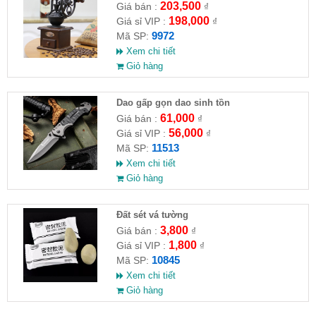
203,500
Giá bán :
₫
198,000
Giá sỉ VIP :
₫
9972
Mã SP:
Xem chi tiết
Giỏ hàng
Dao gấp gọn dao sinh tồn
61,000
Giá bán :
₫
56,000
Giá sỉ VIP :
₫
11513
Mã SP:
Xem chi tiết
Giỏ hàng
Đất sét vá tường
3,800
Giá bán :
₫
1,800
Giá sỉ VIP :
₫
10845
Mã SP:
Xem chi tiết
Giỏ hàng