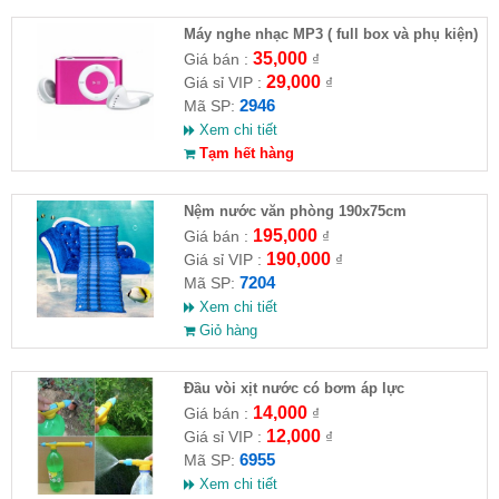
Máy nghe nhạc MP3 ( full box và phụ kiện)
35,000
Giá bán :
₫
29,000
Giá sỉ VIP :
₫
2946
Mã SP:
Xem chi tiết
Tạm hết hàng
Nệm nước văn phòng 190x75cm
195,000
Giá bán :
₫
190,000
Giá sỉ VIP :
₫
7204
Mã SP:
Xem chi tiết
Giỏ hàng
Đầu vòi xịt nước có bơm áp lực
14,000
Giá bán :
₫
12,000
Giá sỉ VIP :
₫
6955
Mã SP:
Xem chi tiết