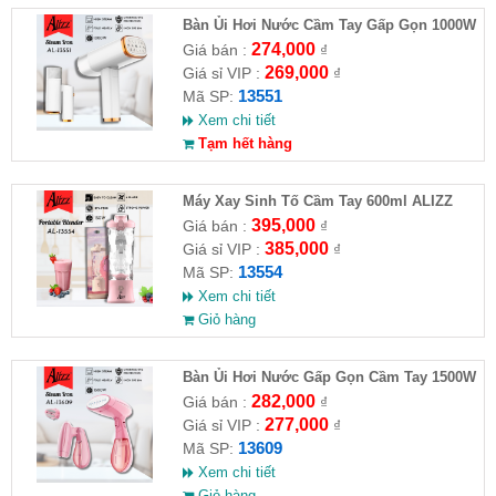
Bàn Ủi Hơi Nước Cầm Tay Gấp Gọn 1000W
ALIZZ AL-13551
274,000
Giá bán :
₫
269,000
Giá sỉ VIP :
₫
13551
Mã SP:
Xem chi tiết
Tạm hết hàng
Máy Xay Sinh Tố Cầm Tay 600ml ALIZZ
AL-13554
395,000
Giá bán :
₫
385,000
Giá sỉ VIP :
₫
13554
Mã SP:
Xem chi tiết
Giỏ hàng
Bàn Ủi Hơi Nước Gấp Gọn Cầm Tay 1500W
ALIZZ AL-13609
282,000
Giá bán :
₫
277,000
Giá sỉ VIP :
₫
13609
Mã SP:
Xem chi tiết
Giỏ hàng