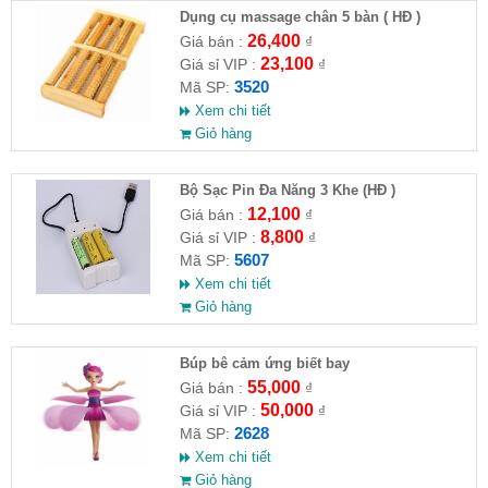
Dụng cụ massage chân 5 bàn ( HĐ )
26,400
Giá bán :
₫
23,100
Giá sỉ VIP :
₫
3520
Mã SP:
Xem chi tiết
Giỏ hàng
Bộ Sạc Pin Đa Năng 3 Khe (HĐ )
12,100
Giá bán :
₫
8,800
Giá sỉ VIP :
₫
5607
Mã SP:
Xem chi tiết
Giỏ hàng
​Búp bê cảm ứng biết bay
55,000
Giá bán :
₫
50,000
Giá sỉ VIP :
₫
2628
Mã SP:
Xem chi tiết
Giỏ hàng