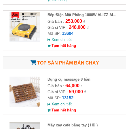
Bếp Điện Mặt Phẳng 1000W ALIZZ AL-
13604
253,000
Giá bán :
₫
248,000
Giá sỉ VIP :
₫
13604
Mã SP:
Xem chi tiết
Tạm hết hàng
TOP SẢN PHẨM BÁN CHẠY
Dụng cụ massage 8 bàn
64,000
Giá bán :
₫
59,000
Giá sỉ VIP :
₫
13152
Mã SP:
Xem chi tiết
Tạm hết hàng
Máy xay cafe bằng tay ( HĐ )