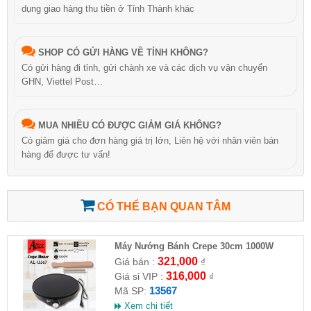
dụng giao hàng thu tiền ở Tỉnh Thành khác
SHOP CÓ GỬI HÀNG VỀ TỈNH KHÔNG?
Có gửi hàng đi tỉnh, gửi chành xe và các dịch vụ vận chuyển
GHN, Viettel Post…
MUA NHIỀU CÓ ĐƯỢC GIẢM GIÁ KHÔNG?
Có giảm giá cho đơn hàng giá trị lớn, Liên hệ với nhân viên bán
hàng để được tư vấn!
CÓ THỂ BẠN QUAN TÂM
Máy Nướng Bánh Crepe 30cm 1000W
ALIZZ AL-13567
321,000
Giá bán :
₫
316,000
Giá sỉ VIP :
₫
13567
Mã SP:
Xem chi tiết