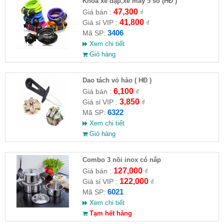
Khóa xe đạp,xe máy 5 số (HĐ )
47,300
Giá bán :
₫
41,800
Giá sỉ VIP :
₫
3406
Mã SP:
Xem chi tiết
Giỏ hàng
Dao tách vỏ hào ( HĐ )
6,100
Giá bán :
₫
3,850
Giá sỉ VIP :
₫
6322
Mã SP:
Xem chi tiết
Giỏ hàng
Combo 3 nồi inox có nắp
127,000
Giá bán :
₫
122,000
Giá sỉ VIP :
₫
6021
Mã SP:
Xem chi tiết
Tạm hết hàng