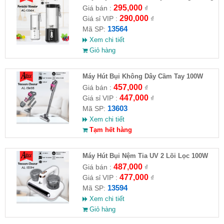
Dây 3in1 450ml ALIZZ AL-13564
295,000
Giá bán :
₫
290,000
Giá sỉ VIP :
₫
13564
Mã SP:
Xem chi tiết
Giỏ hàng
Máy Hút Bụi Không Dây Cầm Tay 100W
ALIZZ AL-13603
457,000
Giá bán :
₫
447,000
Giá sỉ VIP :
₫
13603
Mã SP:
Xem chi tiết
Tạm hết hàng
Máy Hút Bụi Nệm Tia UV 2 Lõi Lọc 100W
ALIZZ AL-13594
487,000
Giá bán :
₫
477,000
Giá sỉ VIP :
₫
13594
Mã SP:
Xem chi tiết
Giỏ hàng