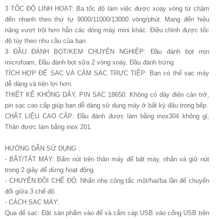
3 TỐC ĐỘ LINH HOẠT: Ba tốc độ làm việc được xoay vòng từ chậm
đến nhanh theo thứ tự 9000/11000/13000 vòng/phút. Mang đến hiệu
năng vượt trội hơn hẳn các dòng máy mini khác. Điều chỉnh được tốc
độ tùy theo nhu cầu của bạn.
3 ĐẦU ĐÁNH BỌT/KEM CHUYÊN NGHIỆP: Đầu đánh bọt mịn
microfoam, Đầu đánh bọt sữa 2 vòng xoáy, Đầu đánh trứng
TÍCH HỢP ĐẾ SẠC VÀ CẮM SẠC TRỰC TIẾP: Bạn có thể sạc máy
dễ dàng và tiện lợi hơn.
THIẾT KẾ KHÔNG DÂY, PIN SẠC 18650: Không có dây điện cản trở,
pin sạc cao cấp giúp bạn dễ dàng sử dụng máy ở bất kỳ đâu trong bếp.
CHẤT LIỆU CAO CẤP: Đầu đánh được làm bằng inox304 không gỉ,
Thân được làm bằng inox 201.
HƯỚNG DẪN SỬ DỤNG :
- BẬT/TẮT MÁY: Bấm nút trên thân máy để bật máy, nhấn và giữ nút
trong 2 giây để dừng hoạt động.
- CHUYỂN ĐỔI CHẾ ĐỘ: Nhấn nhẹ công tắc một/hai/ba lần để chuyển
đổi giữa 3 chế độ.
- CÁCH SẠC MÁY:
Qua đế sạc: Đặt sản phẩm vào đế và cắm cáp USB vào cổng USB trên