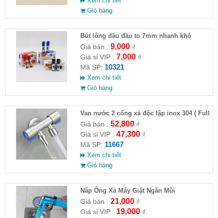
Xem chi tiết
Giỏ hàng
Bút lông dầu đầu to 7mm nhanh khô
9,000
Giá bán :
₫
7,000
Giá sỉ VIP :
₫
10321
Mã SP:
Xem chi tiết
Giỏ hàng
Van nước 2 cổng xả độc lập inox 304 ( Full
VAT )
52,800
Giá bán :
₫
47,300
Giá sỉ VIP :
₫
11667
Mã SP:
Xem chi tiết
Giỏ hàng
Nắp Ống Xả Máy Giặt Ngăn Mùi
21,000
Giá bán :
₫
19,000
Giá sỉ VIP :
₫