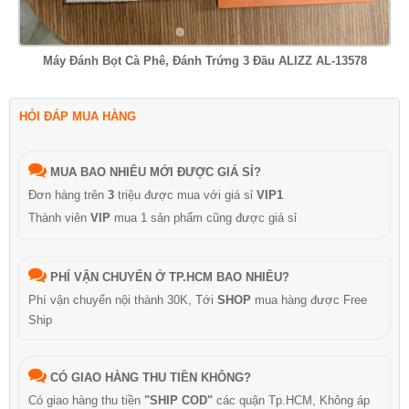
Máy Đánh Bọt Cà Phê, Đánh Trứng 3 Đầu ALIZZ AL-13578
HỎI ĐÁP MUA HÀNG
MUA BAO NHIÊU MỚI ĐƯỢC GIÁ SỈ?
Đơn hàng trên
3
triệu được mua với giá sỉ
VIP1
Thành viên
VIP
mua 1 sản phẩm cũng được giá sỉ
PHÍ VẬN CHUYỂN Ở TP.HCM BAO NHIÊU?
Phí vận chuyển nội thành 30K, Tới
SHOP
mua hàng được Free
Ship
CÓ GIAO HÀNG THU TIỀN KHÔNG?
Có giao hàng thu tiền
"SHIP COD"
các quận Tp.HCM, Không áp