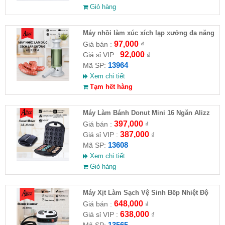
Giỏ hàng
Máy nhồi làm xúc xích lạp xưởng đa năng
ALIZZ AL-13964
97,000
Giá bán :
₫
92,000
Giá sỉ VIP :
₫
13964
Mã SP:
Xem chi tiết
Tạm hết hàng
Máy Làm Bánh Donut Mini 16 Ngăn Alizz
397,000
Giá bán :
₫
387,000
Giá sỉ VIP :
₫
13608
Mã SP:
Xem chi tiết
Giỏ hàng
Máy Xịt Làm Sạch Vệ Sinh Bếp Nhiệt Độ
Cao 2500W ALIZZ AL-13565
648,000
Giá bán :
₫
638,000
Giá sỉ VIP :
₫
13565
Mã SP: