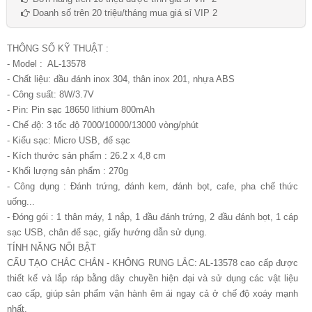
Doanh số trên 20 triệu/tháng mua giá sỉ VIP 2
THÔNG SỐ KỸ THUẬT :
- Model : AL-13578
-
Chất liệu: đầu đánh inox 304, thân inox 201, nhựa ABS
- Công suất: 8W/3.7V
- Pin: Pin sạc 18650 lithium 800mAh
- Chế độ: 3 tốc độ 7000/10000/13000 vòng/phút
- Kiểu sạc: Micro USB, đế sạc
- Kích thước sản phẩm : 26.2 x 4,8 cm
- Khối lượng sản phẩm : 270g
- Công dụng : Đánh trứng, đánh kem, đánh bọt, cafe, pha chế thức
uống...
- Đóng gói : 1 thân máy, 1 nắp, 1 đầu đánh trứng, 2 đầu đánh bọt, 1 cáp
sạc USB, chân đế sạc, giấy hướng dẫn sử dụng.
TÍNH NĂNG NỔI BẬT
CẤU TẠO CHẮC CHẮN - KHÔNG RUNG LẮC: AL-13578 cao cấp được
thiết kế và lắp ráp bằng dây chuyền hiện đại và sử dụng các vật liệu
cao cấp, giúp sản phẩm vận hành êm ái ngay cả ở chế độ xoáy mạnh
nhất.