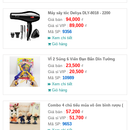
Máy sấy tóc Deliya DLY-8018 - 2200
94,000
Giá bán :
₫
89,000
Giá sỉ VIP :
₫
9356
Mã SP:
Xem chi tiết
Giỏ hàng
VỈ 2 Súng 6 Viên Đạn Bắn Dín Tường
23,500
Giá bán :
₫
20,500
Giá sỉ VIP :
₫
10989
Mã SP:
Xem chi tiết
Giỏ hàng
Combo 4 chú tiểu múa võ ôm bình rượu (
HĐ )
57,200
Giá bán :
₫
51,700
Giá sỉ VIP :
₫
9653
Mã SP: