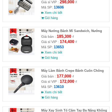
298,000
Giá sỉ VIP :
₫
13606
Mã SP:
Xem chi tiết
Giỏ hàng
Máy Nướng Bánh Mì Sandwich, Nướng
Thịt 750W ALIZZ AL-13653
185,300
Giá bán :
₫
174,400
Giá sỉ VIP :
₫
13653
Mã SP:
Xem chi tiết
Giỏ hàng
Máy Làm Bánh Crepe Bánh Cuốn Chống
Dính ALIZZ AL-13610
177,000
Giá bán :
₫
172,000
Giá sỉ VIP :
₫
13610
Mã SP:
Xem chi tiết
Giỏ hàng
Máy Xay Sinh Tố Cầm Tay Đa Năng Không