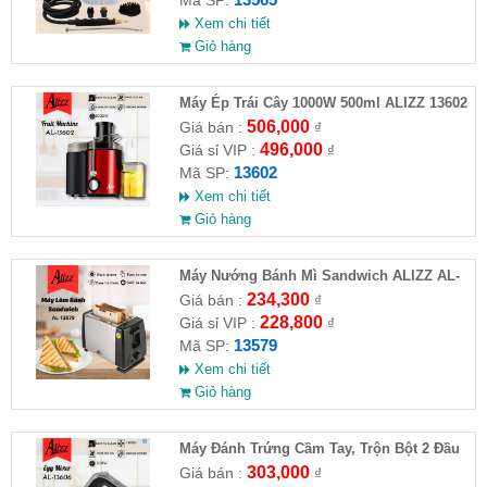
Xem chi tiết
Giỏ hàng
Máy Ép Trái Cây 1000W 500ml ALIZZ 13602
506,000
Giá bán :
₫
496,000
Giá sỉ VIP :
₫
13602
Mã SP:
Xem chi tiết
Giỏ hàng
Máy Nướng Bánh Mì Sandwich ALIZZ AL-
13579 ( HĐ )
234,300
Giá bán :
₫
228,800
Giá sỉ VIP :
₫
13579
Mã SP:
Xem chi tiết
Giỏ hàng
Máy Đánh Trứng Cầm Tay, Trộn Bột 2 Đầu
5 Chế Độ 300W 220V ALIZZ
303,000
Giá bán :
₫