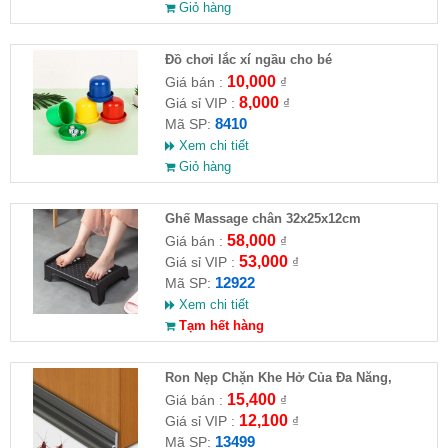
Giỏ hàng
Đồ chơi lắc xí ngầu cho bé
10,000
Giá bán :
₫
8,000
Giá sỉ VIP :
₫
8410
Mã SP:
Xem chi tiết
Giỏ hàng
Ghế Massage chân 32x25x12cm
58,000
Giá bán :
₫
53,000
Giá sỉ VIP :
₫
12922
Mã SP:
Xem chi tiết
Tạm hết hàng
Ron Nẹp Chặn Khe Hở Của Đa Năng,
Chống Côn Trùng( HĐ )
15,400
Giá bán :
₫
12,100
Giá sỉ VIP :
₫
13499
Mã SP: