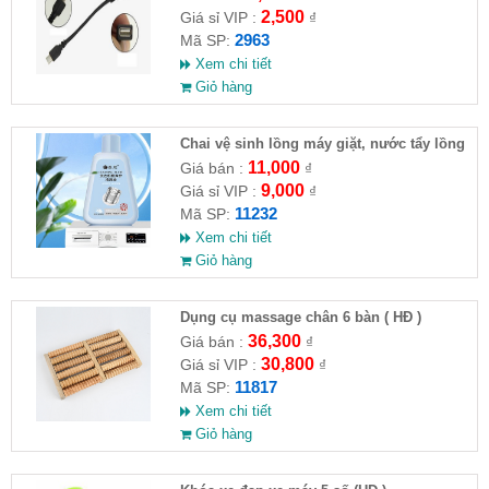
2,500
Giá sỉ VIP :
₫
2963
Mã SP:
Xem chi tiết
Giỏ hàng
Chai vệ sinh lồng máy giặt, nước tẩy lồng
máy giặt CLEANING FLUID
11,000
Giá bán :
₫
9,000
Giá sỉ VIP :
₫
11232
Mã SP:
Xem chi tiết
Giỏ hàng
Dụng cụ massage chân 6 bàn ( HĐ )
36,300
Giá bán :
₫
30,800
Giá sỉ VIP :
₫
11817
Mã SP:
Xem chi tiết
Giỏ hàng