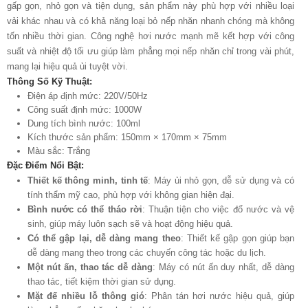
gấp gọn, nhỏ gọn và tiện dụng, sản phẩm này phù hợp với nhiều loại
vải khác nhau và có khả năng loại bỏ nếp nhăn nhanh chóng mà không
tốn nhiều thời gian. Công nghệ hơi nước mạnh mẽ kết hợp với công
suất và nhiệt độ tối ưu giúp làm phẳng mọi nếp nhăn chỉ trong vài phút,
mang lại hiệu quả ủi tuyệt vời.
Thông Số Kỹ Thuật:
Điện áp định mức: 220V/50Hz
Công suất định mức: 1000W
Dung tích bình nước: 100ml
Kích thước sản phẩm: 150mm × 170mm × 75mm
Màu sắc: Trắng
Đặc Điểm Nổi Bật:
Thiết kế thông minh, tinh tế
: Máy ủi nhỏ gọn, dễ sử dụng và có
tính thẩm mỹ cao, phù hợp với không gian hiện đại.
Bình nước có thể tháo rời
: Thuận tiện cho việc đổ nước và vệ
sinh, giúp máy luôn sạch sẽ và hoạt động hiệu quả.
Có thể gập lại, dễ dàng mang theo
: Thiết kế gập gọn giúp bạn
dễ dàng mang theo trong các chuyến công tác hoặc du lịch.
Một nút ấn, thao tác dễ dàng
: Máy có nút ấn duy nhất, dễ dàng
thao tác, tiết kiệm thời gian sử dụng.
Mặt đế nhiều lỗ thông gió
: Phân tán hơi nước hiệu quả, giúp