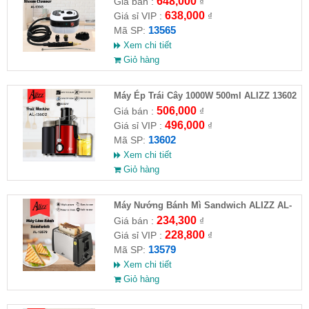
648,000
Giá bán :
₫
638,000
Giá sỉ VIP :
₫
13565
Mã SP:
Xem chi tiết
Giỏ hàng
Máy Ép Trái Cây 1000W 500ml ALIZZ 13602
506,000
Giá bán :
₫
496,000
Giá sỉ VIP :
₫
13602
Mã SP:
Xem chi tiết
Giỏ hàng
Máy Nướng Bánh Mì Sandwich ALIZZ AL-
13579 ( HĐ )
234,300
Giá bán :
₫
228,800
Giá sỉ VIP :
₫
13579
Mã SP:
Xem chi tiết
Giỏ hàng