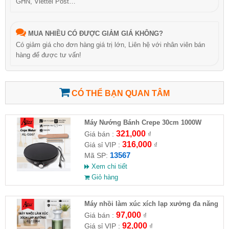
GHN, Viettel Post…
MUA NHIỀU CÓ ĐƯỢC GIẢM GIÁ KHÔNG?
Có giảm giá cho đơn hàng giá trị lớn, Liên hệ với nhân viên bán
hàng để được tư vấn!
CÓ THỂ BẠN QUAN TÂM
Máy Nướng Bánh Crepe 30cm 1000W
ALIZZ AL-13567
321,000
Giá bán :
₫
316,000
Giá sỉ VIP :
₫
13567
Mã SP:
Xem chi tiết
Giỏ hàng
Máy nhồi làm xúc xích lạp xưởng đa năng
ALIZZ AL-13964
97,000
Giá bán :
₫
92,000
Giá sỉ VIP :
₫