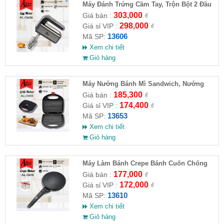
Máy Đánh Trứng Cầm Tay, Trộn Bột 2 Đầu
5 Chế Độ 300W 220V ALIZZ
303,000
Giá bán :
₫
298,000
Giá sỉ VIP :
₫
13606
Mã SP:
Xem chi tiết
Giỏ hàng
Máy Nướng Bánh Mì Sandwich, Nướng
Thịt 750W ALIZZ AL-13653
185,300
Giá bán :
₫
174,400
Giá sỉ VIP :
₫
13653
Mã SP:
Xem chi tiết
Giỏ hàng
Máy Làm Bánh Crepe Bánh Cuốn Chống
Dính ALIZZ AL-13610
177,000
Giá bán :
₫
172,000
Giá sỉ VIP :
₫
13610
Mã SP:
Xem chi tiết
Giỏ hàng