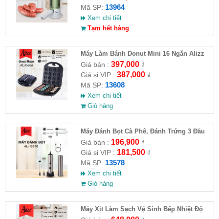
13964
Mã SP:
Xem chi tiết
Tạm hết hàng
Máy Làm Bánh Donut Mini 16 Ngăn Alizz
397,000
Giá bán :
₫
387,000
Giá sỉ VIP :
₫
13608
Mã SP:
Xem chi tiết
Giỏ hàng
Máy Đánh Bọt Cà Phê, Đánh Trứng 3 Đầu
ALIZZ AL-13578( HĐ )
196,900
Giá bán :
₫
181,500
Giá sỉ VIP :
₫
13578
Mã SP:
Xem chi tiết
Giỏ hàng
Máy Xịt Làm Sạch Vệ Sinh Bếp Nhiệt Độ
Cao 2500W ALIZZ AL-13565