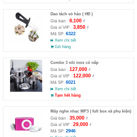
Dao tách vỏ hào ( HĐ )
6,100
Giá bán :
₫
3,850
Giá sỉ VIP :
₫
6322
Mã SP:
Xem chi tiết
Giỏ hàng
Combo 3 nồi inox có nắp
127,000
Giá bán :
₫
122,000
Giá sỉ VIP :
₫
6021
Mã SP:
Xem chi tiết
Tạm hết hàng
Máy nghe nhạc MP3 ( full box và phụ kiện)
35,000
Giá bán :
₫
29,000
Giá sỉ VIP :
₫
2946
Mã SP: