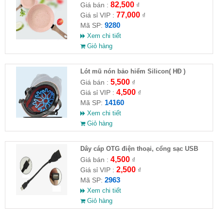
82,500
Giá bán :
₫
77,000
Giá sỉ VIP :
₫
9280
Mã SP:
Xem chi tiết
Giỏ hàng
Lót mũ nón bảo hiểm Silicon( HĐ )
5,500
Giá bán :
₫
4,500
Giá sỉ VIP :
₫
14160
Mã SP:
Xem chi tiết
Giỏ hàng
Dây cáp OTG điện thoại, cổng sạc USB
4,500
Giá bán :
₫
2,500
Giá sỉ VIP :
₫
2963
Mã SP:
Xem chi tiết
Giỏ hàng