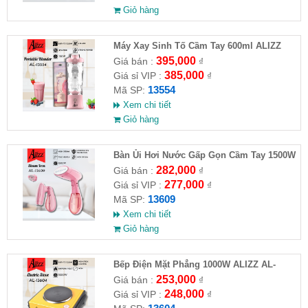
Giỏ hàng
Máy Xay Sinh Tố Cầm Tay 600ml ALIZZ
AL-13554
395,000
Giá bán :
₫
385,000
Giá sỉ VIP :
₫
13554
Mã SP:
Xem chi tiết
Giỏ hàng
Bàn Ủi Hơi Nước Gấp Gọn Cầm Tay 1500W
ALIZZ AL-13609
282,000
Giá bán :
₫
277,000
Giá sỉ VIP :
₫
13609
Mã SP:
Xem chi tiết
Giỏ hàng
Bếp Điện Mặt Phẳng 1000W ALIZZ AL-
13604
253,000
Giá bán :
₫
248,000
Giá sỉ VIP :
₫