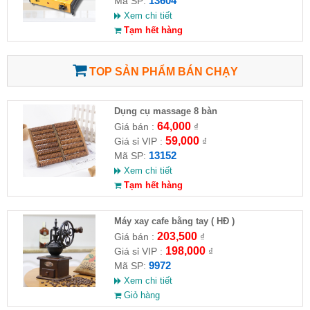
13604
Mã SP:
Xem chi tiết
Tạm hết hàng
TOP SẢN PHẨM BÁN CHẠY
Dụng cụ massage 8 bàn
64,000
Giá bán :
₫
59,000
Giá sỉ VIP :
₫
13152
Mã SP:
Xem chi tiết
Tạm hết hàng
Máy xay cafe bằng tay ( HĐ )
203,500
Giá bán :
₫
198,000
Giá sỉ VIP :
₫
9972
Mã SP:
Xem chi tiết
Giỏ hàng