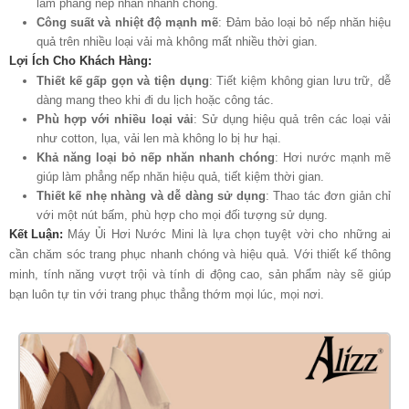
làm phẳng nếp nhăn nhanh chóng.
Công suất và nhiệt độ mạnh mẽ
: Đảm bảo loại bỏ nếp nhăn hiệu
quả trên nhiều loại vải mà không mất nhiều thời gian.
Lợi Ích Cho Khách Hàng:
Thiết kế gấp gọn và tiện dụng
: Tiết kiệm không gian lưu trữ, dễ
dàng mang theo khi đi du lịch hoặc công tác.
Phù hợp với nhiều loại vải
: Sử dụng hiệu quả trên các loại vải
như cotton, lụa, vải len mà không lo bị hư hại.
Khả năng loại bỏ nếp nhăn nhanh chóng
: Hơi nước mạnh mẽ
giúp làm phẳng nếp nhăn hiệu quả, tiết kiệm thời gian.
Thiết kế nhẹ nhàng và dễ dàng sử dụng
: Thao tác đơn giản chỉ
với một nút bấm, phù hợp cho mọi đối tượng sử dụng.
Kết Luận:
Máy Ủi Hơi Nước Mini là lựa chọn tuyệt vời cho những ai
cần chăm sóc trang phục nhanh chóng và hiệu quả. Với thiết kế thông
minh, tính năng vượt trội và tính di động cao, sản phẩm này sẽ giúp
bạn luôn tự tin với trang phục thẳng thớm mọi lúc, mọi nơi.