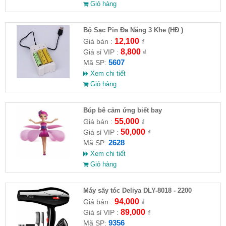
Giỏ hàng
Bộ Sạc Pin Đa Năng 3 Khe (HĐ )
12,100
Giá bán :
₫
8,800
Giá sỉ VIP :
₫
5607
Mã SP:
Xem chi tiết
Giỏ hàng
​Búp bê cảm ứng biết bay
55,000
Giá bán :
₫
50,000
Giá sỉ VIP :
₫
2628
Mã SP:
Xem chi tiết
Giỏ hàng
Máy sấy tóc Deliya DLY-8018 - 2200
94,000
Giá bán :
₫
89,000
Giá sỉ VIP :
₫
9356
Mã SP: