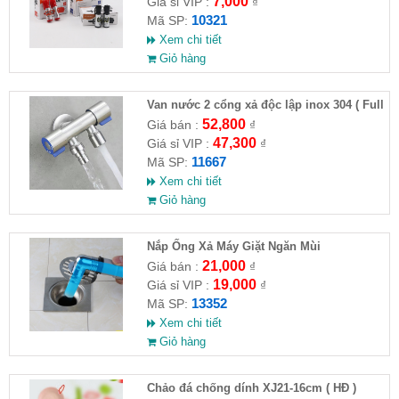
7,000
Giá sỉ VIP :
₫
10321
Mã SP:
Xem chi tiết
Giỏ hàng
Van nước 2 cổng xả độc lập inox 304 ( Full
VAT )
52,800
Giá bán :
₫
47,300
Giá sỉ VIP :
₫
11667
Mã SP:
Xem chi tiết
Giỏ hàng
Nắp Ống Xả Máy Giặt Ngăn Mùi
21,000
Giá bán :
₫
19,000
Giá sỉ VIP :
₫
13352
Mã SP:
Xem chi tiết
Giỏ hàng
Chảo đá chống dính XJ21-16cm ( HĐ )