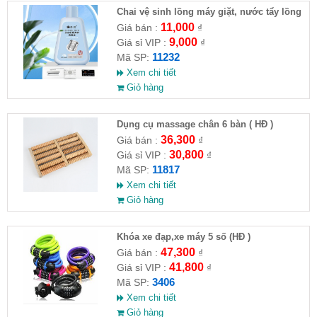
Chai vệ sinh lồng máy giặt, nước tẩy lồng
máy giặt CLEANING FLUID
11,000
Giá bán :
₫
9,000
Giá sỉ VIP :
₫
11232
Mã SP:
Xem chi tiết
Giỏ hàng
Dụng cụ massage chân 6 bàn ( HĐ )
36,300
Giá bán :
₫
30,800
Giá sỉ VIP :
₫
11817
Mã SP:
Xem chi tiết
Giỏ hàng
Khóa xe đạp,xe máy 5 số (HĐ )
47,300
Giá bán :
₫
41,800
Giá sỉ VIP :
₫
3406
Mã SP:
Xem chi tiết
Giỏ hàng