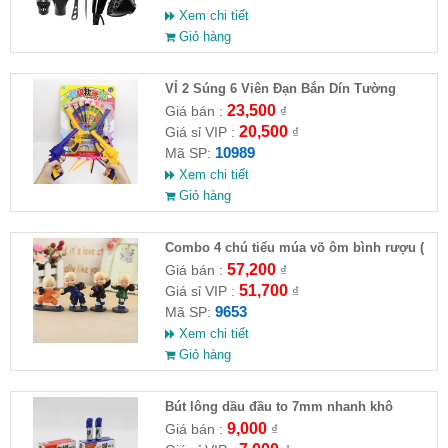
Xem chi tiết
Giỏ hàng
VỈ 2 Súng 6 Viên Đạn Bắn Dín Tường
23,500
Giá bán :
₫
20,500
Giá sỉ VIP :
₫
10989
Mã SP:
Xem chi tiết
Giỏ hàng
Combo 4 chú tiểu múa võ ôm bình rượu (
HĐ )
57,200
Giá bán :
₫
51,700
Giá sỉ VIP :
₫
9653
Mã SP:
Xem chi tiết
Giỏ hàng
Bút lông dầu đầu to 7mm nhanh khô
9,000
Giá bán :
₫