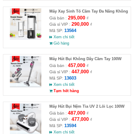
Máy Xay Sinh Tố Cầm Tay Đa Năng Không
Dây 3in1 450ml ALIZZ AL-13564
295,000
Giá bán :
₫
290,000
Giá sỉ VIP :
₫
13564
Mã SP:
Xem chi tiết
Giỏ hàng
Máy Hút Bụi Không Dây Cầm Tay 100W
ALIZZ AL-13603
457,000
Giá bán :
₫
447,000
Giá sỉ VIP :
₫
13603
Mã SP:
Xem chi tiết
Tạm hết hàng
Máy Hút Bụi Nệm Tia UV 2 Lõi Lọc 100W
ALIZZ AL-13594
487,000
Giá bán :
₫
477,000
Giá sỉ VIP :
₫
13594
Mã SP:
Xem chi tiết