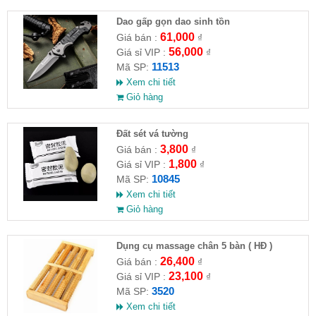
Dao gấp gọn dao sinh tồn
61,000
Giá bán :
₫
56,000
Giá sỉ VIP :
₫
11513
Mã SP:
Xem chi tiết
Giỏ hàng
Đất sét vá tường
3,800
Giá bán :
₫
1,800
Giá sỉ VIP :
₫
10845
Mã SP:
Xem chi tiết
Giỏ hàng
Dụng cụ massage chân 5 bàn ( HĐ )
26,400
Giá bán :
₫
23,100
Giá sỉ VIP :
₫
3520
Mã SP:
Xem chi tiết