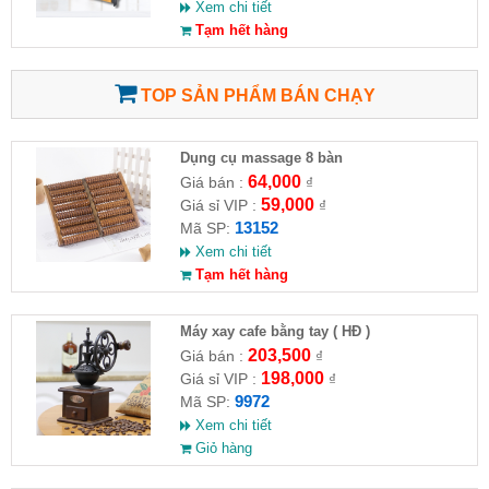
Xem chi tiết
Tạm hết hàng
TOP SẢN PHẨM BÁN CHẠY
Dụng cụ massage 8 bàn
64,000
Giá bán :
₫
59,000
Giá sỉ VIP :
₫
13152
Mã SP:
Xem chi tiết
Tạm hết hàng
Máy xay cafe bằng tay ( HĐ )
203,500
Giá bán :
₫
198,000
Giá sỉ VIP :
₫
9972
Mã SP:
Xem chi tiết
Giỏ hàng