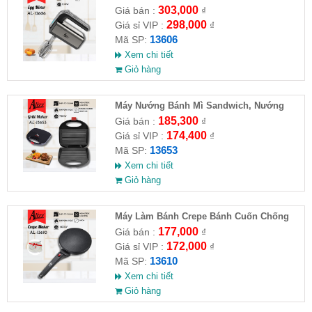
5 Chế Độ 300W 220V ALIZZ
303,000
Giá bán :
₫
298,000
Giá sỉ VIP :
₫
13606
Mã SP:
Xem chi tiết
Giỏ hàng
Máy Nướng Bánh Mì Sandwich, Nướng
Thịt 750W ALIZZ AL-13653
185,300
Giá bán :
₫
174,400
Giá sỉ VIP :
₫
13653
Mã SP:
Xem chi tiết
Giỏ hàng
Máy Làm Bánh Crepe Bánh Cuốn Chống
Dính ALIZZ AL-13610
177,000
Giá bán :
₫
172,000
Giá sỉ VIP :
₫
13610
Mã SP:
Xem chi tiết
Giỏ hàng