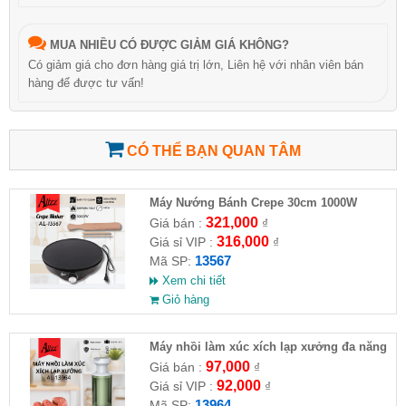
MUA NHIỀU CÓ ĐƯỢC GIẢM GIÁ KHÔNG?
Có giảm giá cho đơn hàng giá trị lớn, Liên hệ với nhân viên bán
hàng để được tư vấn!
CÓ THỂ BẠN QUAN TÂM
Máy Nướng Bánh Crepe 30cm 1000W
ALIZZ AL-13567
321,000
Giá bán :
₫
316,000
Giá sỉ VIP :
₫
13567
Mã SP:
Xem chi tiết
Giỏ hàng
Máy nhồi làm xúc xích lạp xưởng đa năng
ALIZZ AL-13964
97,000
Giá bán :
₫
92,000
Giá sỉ VIP :
₫
13964
Mã SP: