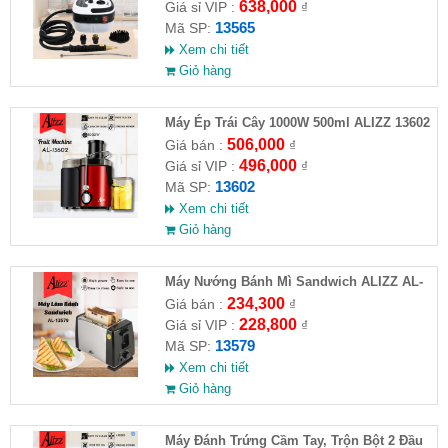
638,000
Giá sỉ VIP :
₫
13565
Mã SP:
Xem chi tiết
Giỏ hàng
Máy Ép Trái Cây 1000W 500ml ALIZZ 13602
506,000
Giá bán :
₫
496,000
Giá sỉ VIP :
₫
13602
Mã SP:
Xem chi tiết
Giỏ hàng
Máy Nướng Bánh Mì Sandwich ALIZZ AL-
13579 ( HĐ )
234,300
Giá bán :
₫
228,800
Giá sỉ VIP :
₫
13579
Mã SP:
Xem chi tiết
Giỏ hàng
Máy Đánh Trứng Cầm Tay, Trộn Bột 2 Đầu