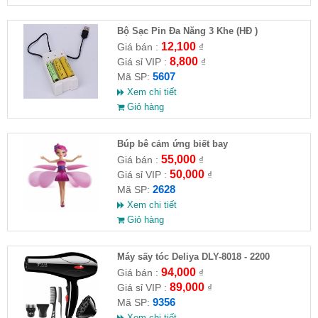
Bộ Sạc Pin Đa Năng 3 Khe (HĐ )
12,100
Giá bán :
₫
8,800
Giá sỉ VIP :
₫
5607
Mã SP:
Xem chi tiết
Giỏ hàng
​Búp bê cảm ứng biết bay
55,000
Giá bán :
₫
50,000
Giá sỉ VIP :
₫
2628
Mã SP:
Xem chi tiết
Giỏ hàng
Máy sấy tóc Deliya DLY-8018 - 2200
94,000
Giá bán :
₫
89,000
Giá sỉ VIP :
₫
9356
Mã SP:
Xem chi tiết