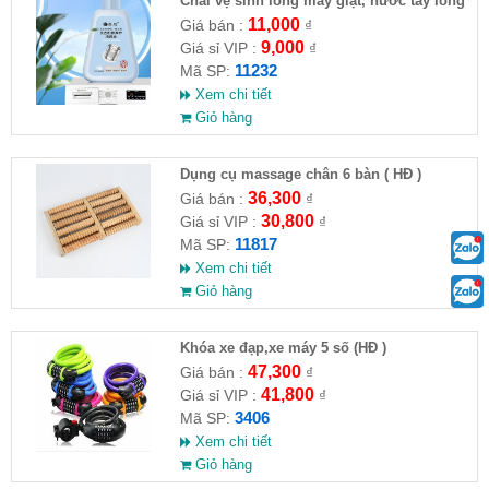
Chai vệ sinh lồng máy giặt, nước tẩy lồng
máy giặt CLEANING FLUID
11,000
Giá bán :
₫
9,000
Giá sỉ VIP :
₫
11232
Mã SP:
Xem chi tiết
Giỏ hàng
Dụng cụ massage chân 6 bàn ( HĐ )
36,300
Giá bán :
₫
30,800
Giá sỉ VIP :
₫
11817
Mã SP:
Xem chi tiết
Giỏ hàng
Khóa xe đạp,xe máy 5 số (HĐ )
47,300
Giá bán :
₫
41,800
Giá sỉ VIP :
₫
3406
Mã SP:
Xem chi tiết
Giỏ hàng