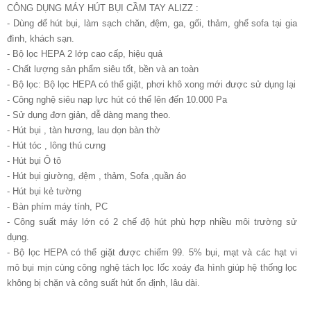
CÔNG DỤNG MÁY HÚT BỤI CẦM TAY ALIZZ :
- Dùng để hút bụi, làm sạch chăn, đệm, ga, gối, thảm, ghế sofa tại gia
đình, khách sạn.
- Bộ lọc HEPA 2 lớp cao cấp, hiệu quả
- Chất lượng sản phẩm siêu tốt, bền và an toàn
- Bộ lọc: Bộ lọc HEPA có thể giặt, phơi khô xong mới được sử dụng lại
- Công nghệ siêu nạp lực hút có thể lên đến 10.000 Pa
- Sử dụng đơn giản, dễ dàng mang theo.
- Hút bụi , tàn hương, lau dọn bàn thờ
- Hút tóc , lông thú cưng
- Hút bụi Ô tô
- Hút bụi giường, đệm , thảm, Sofa ,quần áo
- Hút bụi kẻ tường
- Bàn phím máy tính, PC
- Công suất máy lớn có 2 chế độ hút phù hợp nhiều môi trường sử
dụng.
- Bộ lọc HEPA có thể giặt được chiếm 99. 5% bụi, mạt và các hạt vi
mô bụi mịn cùng công nghệ tách lọc lốc xoáy đa hình giúp hệ thống lọc
không bị chặn và công suất hút ổn định, lâu dài.