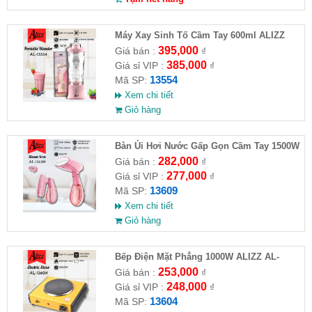
Máy Xay Sinh Tố Cầm Tay 600ml ALIZZ
AL-13554
395,000
Giá bán :
₫
385,000
Giá sỉ VIP :
₫
13554
Mã SP:
Xem chi tiết
Giỏ hàng
Bàn Ủi Hơi Nước Gấp Gọn Cầm Tay 1500W
ALIZZ AL-13609
282,000
Giá bán :
₫
277,000
Giá sỉ VIP :
₫
13609
Mã SP:
Xem chi tiết
Giỏ hàng
Bếp Điện Mặt Phẳng 1000W ALIZZ AL-
13604
253,000
Giá bán :
₫
248,000
Giá sỉ VIP :
₫
13604
Mã SP: