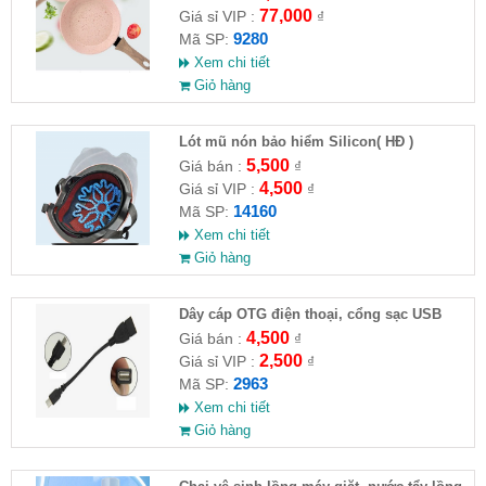
77,000
Giá sỉ VIP :
₫
9280
Mã SP:
Xem chi tiết
Giỏ hàng
Lót mũ nón bảo hiểm Silicon( HĐ )
5,500
Giá bán :
₫
4,500
Giá sỉ VIP :
₫
14160
Mã SP:
Xem chi tiết
Giỏ hàng
Dây cáp OTG điện thoại, cổng sạc USB
4,500
Giá bán :
₫
2,500
Giá sỉ VIP :
₫
2963
Mã SP:
Xem chi tiết
Giỏ hàng