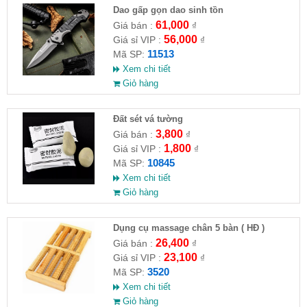
Dao gấp gọn dao sinh tồn
61,000
Giá bán :
₫
56,000
Giá sỉ VIP :
₫
11513
Mã SP:
Xem chi tiết
Giỏ hàng
Đất sét vá tường
3,800
Giá bán :
₫
1,800
Giá sỉ VIP :
₫
10845
Mã SP:
Xem chi tiết
Giỏ hàng
Dụng cụ massage chân 5 bàn ( HĐ )
26,400
Giá bán :
₫
23,100
Giá sỉ VIP :
₫
3520
Mã SP:
Xem chi tiết
Giỏ hàng