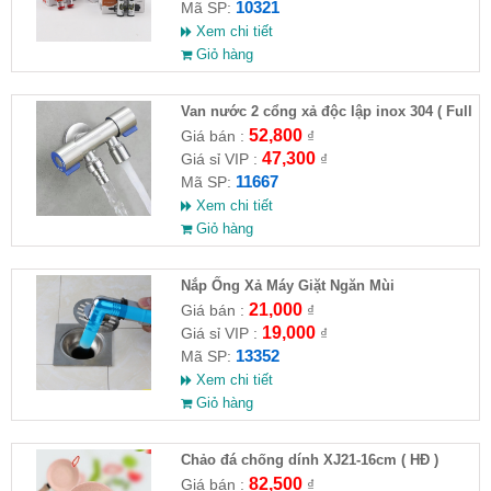
10321
Mã SP:
Xem chi tiết
Giỏ hàng
Van nước 2 cổng xả độc lập inox 304 ( Full
VAT )
52,800
Giá bán :
₫
47,300
Giá sỉ VIP :
₫
11667
Mã SP:
Xem chi tiết
Giỏ hàng
Nắp Ống Xả Máy Giặt Ngăn Mùi
21,000
Giá bán :
₫
19,000
Giá sỉ VIP :
₫
13352
Mã SP:
Xem chi tiết
Giỏ hàng
Chảo đá chống dính XJ21-16cm ( HĐ )
82,500
Giá bán :
₫