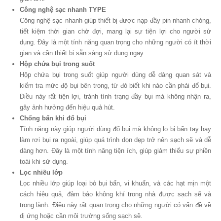
Công nghệ sạc nhanh TYPE
Công nghệ sạc nhanh giúp thiết bị được nạp đầy pin nhanh chóng,
tiết kiệm thời gian chờ đợi, mang lại sự tiện lợi cho người sử
dụng. Đây là một tính năng quan trọng cho những người có ít thời
gian và cần thiết bị sẵn sàng sử dụng ngay.
Hộp chứa bụi trong suốt
Hộp chứa bụi trong suốt giúp người dùng dễ dàng quan sát và
kiểm tra mức độ bụi bên trong, từ đó biết khi nào cần phải đổ bụi.
Điều này rất tiện lợi, tránh tình trạng đầy bụi mà không nhận ra,
gây ảnh hưởng đến hiệu quả hút.
Chống bẩn khi đổ bụi
Tính năng này giúp người dùng đổ bụi mà không lo bị bẩn tay hay
làm rơi bụi ra ngoài, giúp quá trình dọn dẹp trở nên sạch sẽ và dễ
dàng hơn. Đây là một tính năng tiện ích, giúp giảm thiểu sự phiền
toái khi sử dụng.
Lọc nhiều lớp
Lọc nhiều lớp giúp loại bỏ bụi bẩn, vi khuẩn, và các hạt mịn một
cách hiệu quả, đảm bảo không khí trong nhà được sạch sẽ và
trong lành. Điều này rất quan trọng cho những người có vấn đề về
dị ứng hoặc cần môi trường sống sạch sẽ.