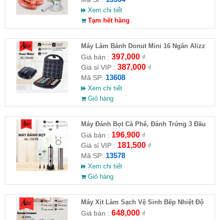
Xem chi tiết
Tạm hết hàng
Máy Làm Bánh Donut Mini 16 Ngăn Alizz
397,000
Giá bán :
₫
387,000
Giá sỉ VIP :
₫
13608
Mã SP:
Xem chi tiết
Giỏ hàng
Máy Đánh Bọt Cà Phê, Đánh Trứng 3 Đầu
ALIZZ AL-13578( HĐ )
196,900
Giá bán :
₫
181,500
Giá sỉ VIP :
₫
13578
Mã SP:
Xem chi tiết
Giỏ hàng
Máy Xịt Làm Sạch Vệ Sinh Bếp Nhiệt Độ
Cao 2500W ALIZZ AL-13565
648,000
Giá bán :
₫