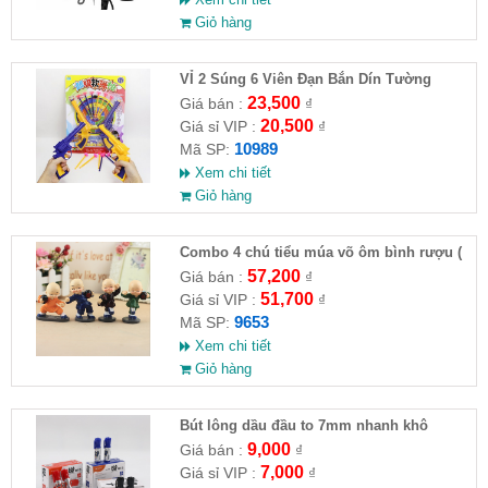
Giỏ hàng
VỈ 2 Súng 6 Viên Đạn Bắn Dín Tường
23,500
Giá bán :
₫
20,500
Giá sỉ VIP :
₫
10989
Mã SP:
Xem chi tiết
Giỏ hàng
Combo 4 chú tiểu múa võ ôm bình rượu (
HĐ )
57,200
Giá bán :
₫
51,700
Giá sỉ VIP :
₫
9653
Mã SP:
Xem chi tiết
Giỏ hàng
Bút lông dầu đầu to 7mm nhanh khô
9,000
Giá bán :
₫
7,000
Giá sỉ VIP :
₫