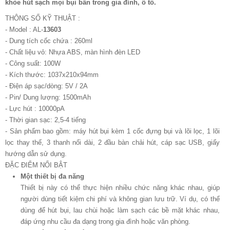
khỏe hút sạch mọi bụi bẩn trong gia đình, ô tô.
THÔNG SỐ KỸ THUẬT :
- Model : AL-
13603
- Dung tích cốc chứa : 260ml
- Chất liệu vỏ: Nhựa ABS, màn hình đèn LED
- Công suất: 100W
- Kích thước: 1037x210x94mm
- Điện áp sạc/dòng: 5V / 2A
- Pin/ Dung lượng: 1500mAh
- Lực hút : 10000pA
- Thời gian sạc: 2,5-4 tiếng
- Sản phẩm bao gồm: máy hút bụi kèm 1 cốc đựng bụi và lõi lọc, 1 lõi
lọc thay thế, 3 thanh nối dài, 2 đầu bàn chải hút, cáp sạc USB, giấy
hướng dẫn sử dụng.
ĐẶC ĐIỂM NỔI BẬT
Một thiết bị đa năng
Thiết bị này có thể thực hiện nhiều chức năng khác nhau, giúp
người dùng tiết kiệm chi phí và không gian lưu trữ. Ví dụ, có thể
dùng để hút bụi, lau chùi hoặc làm sạch các bề mặt khác nhau,
đáp ứng nhu cầu đa dạng trong gia đình hoặc văn phòng.