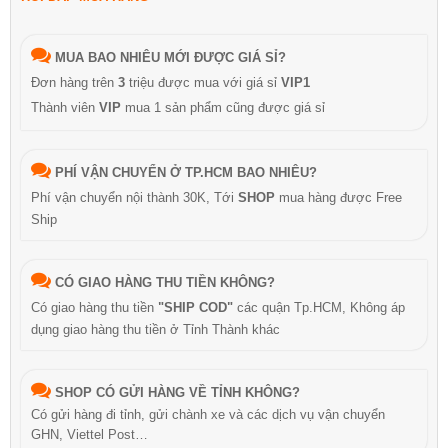
MUA BAO NHIÊU MỚI ĐƯỢC GIÁ SỈ?
Đơn hàng trên
3
triệu được mua với giá sỉ
VIP1
Thành viên
VIP
mua 1 sản phẩm cũng được giá sỉ
PHÍ VẬN CHUYỂN Ở TP.HCM BAO NHIÊU?
Phí vận chuyển nội thành 30K, Tới
SHOP
mua hàng được Free
Ship
CÓ GIAO HÀNG THU TIỀN KHÔNG?
Có giao hàng thu tiền
"SHIP COD"
các quận Tp.HCM, Không áp
dụng giao hàng thu tiền ở Tỉnh Thành khác
SHOP CÓ GỬI HÀNG VỀ TỈNH KHÔNG?
Có gửi hàng đi tỉnh, gửi chành xe và các dịch vụ vận chuyển
GHN, Viettel Post…