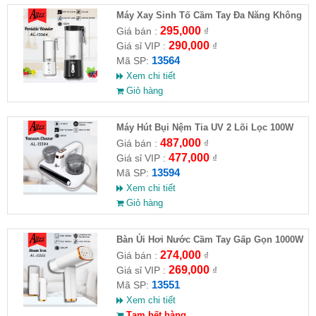
Máy Xay Sinh Tố Cầm Tay Đa Năng Không
Dây 3in1 450ml ALIZZ AL-13564
295,000
Giá bán :
₫
290,000
Giá sỉ VIP :
₫
13564
Mã SP:
Xem chi tiết
Giỏ hàng
Máy Hút Bụi Nệm Tia UV 2 Lõi Lọc 100W
ALIZZ AL-13594
487,000
Giá bán :
₫
477,000
Giá sỉ VIP :
₫
13594
Mã SP:
Xem chi tiết
Giỏ hàng
Bàn Ủi Hơi Nước Cầm Tay Gấp Gọn 1000W
ALIZZ AL-13551
274,000
Giá bán :
₫
269,000
Giá sỉ VIP :
₫
13551
Mã SP:
Xem chi tiết
Tạm hết hàng