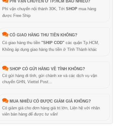
PHÍ VẬN CHUYỂN Ở TP.HCM BAO NHIÊU?
Phí vận chuyển nội thành 30K, Tới
SHOP
mua hàng
được Free Ship
CÓ GIAO HÀNG THU TIỀN KHÔNG?
Có giao hàng thu tiền
"SHIP COD"
các quận Tp.HCM,
Không áp dụng giao hàng thu tiền ở Tỉnh Thành khác
SHOP CÓ GỬI HÀNG VỀ TỈNH KHÔNG?
Có gửi hàng đi tỉnh, gửi chành xe và các dịch vụ vận
chuyển GHN, Viettel Post…
MUA NHIỀU CÓ ĐƯỢC GIẢM GIÁ KHÔNG?
Có giảm giá cho đơn hàng giá trị lớn, Liên hệ với nhân
viên bán hàng để được tư vấn!