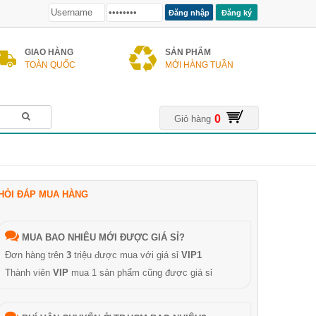
Đăng ký
GIAO HÀNG
SẢN PHẨM
TOÀN QUỐC
MỚI HÀNG TUẦN
0
Giỏ hàng
HỎI ĐÁP MUA HÀNG
MUA BAO NHIÊU MỚI ĐƯỢC GIÁ SỈ?
Đơn hàng trên
3
triệu được mua với giá sỉ
VIP1
Thành viên
VIP
mua 1 sản phẩm cũng được giá sỉ