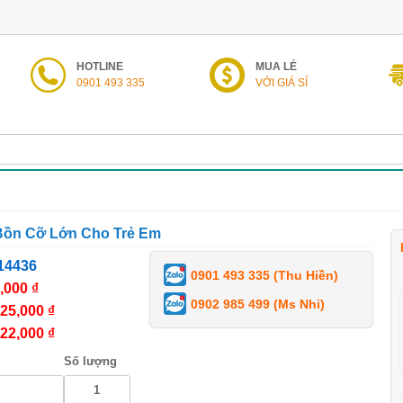
HOTLINE
MUA LẺ
0901 493 335
VỚI GIÁ SỈ
Bồn Cỡ Lớn Cho Trẻ Em
14436
0901 493 335 (Thu Hiền)
,000 ₫
0902 985 499 (Ms Nhi)
25,000 ₫
22,000 ₫
Số lượng