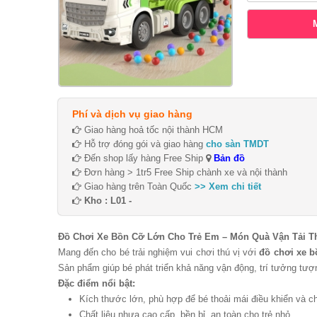
Phí và dịch vụ giao hàng
Giao hàng hoả tốc nội thành HCM
Hỗ trợ đóng gói và giao hàng
cho sàn TMDT
Đến shop lấy hàng Free Ship
Bản đồ
Đơn hàng > 1tr5 Free Ship chành xe và nội thành
Giao hàng trên Toàn Quốc
>> Xem chi tiết
Kho : L01 -
Đồ Chơi Xe Bồn Cỡ Lớn Cho Trẻ Em – Món Quà Vận Tải T
Mang đến cho bé trải nghiệm vui chơi thú vị với
đồ chơi xe b
Sản phẩm giúp bé phát triển khả năng vận động, trí tưởng tượ
Đặc điểm nổi bật:
Kích thước lớn, phù hợp để bé thoải mái điều khiển và c
Chất liệu nhựa cao cấp, bền bỉ, an toàn cho trẻ nhỏ.