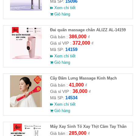
15096
Mã SP:
Xem chi tiết
Giỏ hàng
Đai quấn massage chân ALIZZ AL-14159
386,000
Giá bán :
₫
372,000
Giá sỉ VIP :
₫
14159
Mã SP:
Xem chi tiết
Giỏ hàng
Cây Đấm Lưng Massage Kinh Mạch
41,000
Giá bán :
₫
36,000
Giá sỉ VIP :
₫
14534
Mã SP:
Xem chi tiết
Giỏ hàng
Máy Xay Sinh Tố Xay Thịt Cầm Tay Thân
Inox 1000W ALIZZ AL-9001C
285,000
Giá bán :
₫