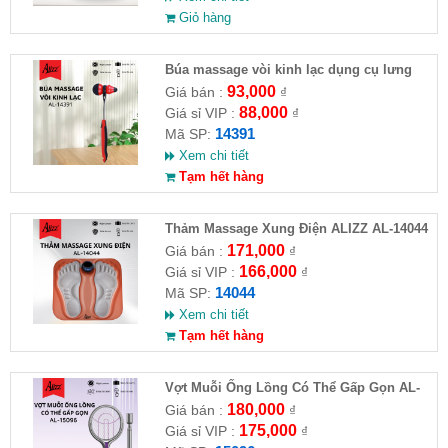
Giỏ hàng
Búa massage vòi kinh lạc dụng cụ lưng
silicone ALIZZ AL-14391
93,000
Giá bán :
₫
88,000
Giá sỉ VIP :
₫
14391
Mã SP:
Xem chi tiết
Tạm hết hàng
Thảm Massage Xung Điện ALIZZ AL-14044
Trị Liệu Bàn Chân Thông Minh
171,000
Giá bán :
₫
166,000
Giá sỉ VIP :
₫
14044
Mã SP:
Xem chi tiết
Tạm hết hàng
Vợt Muỗi Ống Lồng Có Thể Gấp Gọn AL-
15096
180,000
Giá bán :
₫
175,000
Giá sỉ VIP :
₫