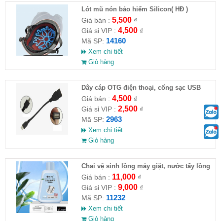
Lót mũ nón bảo hiểm Silicon( HĐ )
5,500
Giá bán :
₫
4,500
Giá sỉ VIP :
₫
14160
Mã SP:
Xem chi tiết
Giỏ hàng
Dây cáp OTG điện thoại, cổng sạc USB
4,500
Giá bán :
₫
2,500
Giá sỉ VIP :
₫
2963
Mã SP:
Xem chi tiết
Giỏ hàng
Chai vệ sinh lồng máy giặt, nước tẩy lồng
máy giặt CLEANING FLUID
11,000
Giá bán :
₫
9,000
Giá sỉ VIP :
₫
11232
Mã SP:
Xem chi tiết
Giỏ hàng