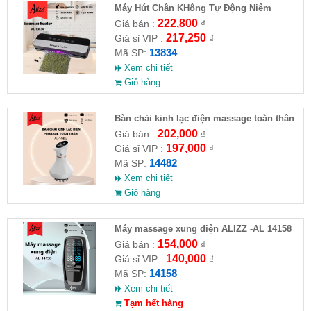
Máy Hút Chân KHông Tự Động Niêm
Phong AL-13834( HĐ )
222,800
Giá bán :
₫
217,250
Giá sỉ VIP :
₫
13834
Mã SP:
Xem chi tiết
Giỏ hàng
Bàn chải kinh lạc điện massage toàn thân
ALIZZ AL-14482
202,000
Giá bán :
₫
197,000
Giá sỉ VIP :
₫
14482
Mã SP:
Xem chi tiết
Giỏ hàng
Máy massage xung điện ALIZZ -AL 14158
154,000
Giá bán :
₫
140,000
Giá sỉ VIP :
₫
14158
Mã SP:
Xem chi tiết
Tạm hết hàng