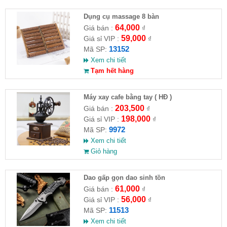
Dụng cụ massage 8 bàn
64,000
Giá bán :
₫
59,000
Giá sỉ VIP :
₫
13152
Mã SP:
Xem chi tiết
Tạm hết hàng
Máy xay cafe bằng tay ( HĐ )
203,500
Giá bán :
₫
198,000
Giá sỉ VIP :
₫
9972
Mã SP:
Xem chi tiết
Giỏ hàng
Dao gấp gọn dao sinh tồn
61,000
Giá bán :
₫
56,000
Giá sỉ VIP :
₫
11513
Mã SP:
Xem chi tiết