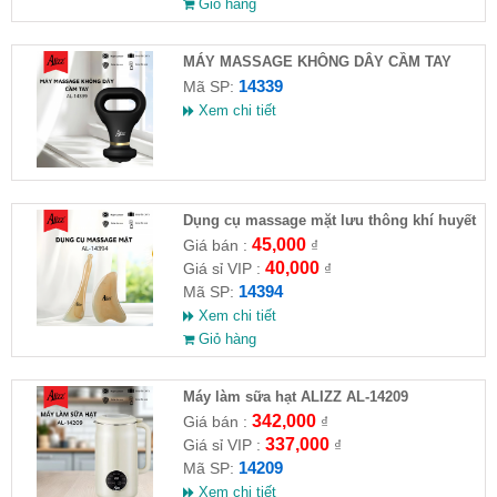
Giỏ hàng
MÁY MASSAGE KHÔNG DÂY CẦM TAY
ALIZZ AL-14339
14339
Mã SP:
Xem chi tiết
Dụng cụ massage mặt lưu thông khí huyết
AL14394
45,000
Giá bán :
₫
40,000
Giá sỉ VIP :
₫
14394
Mã SP:
Xem chi tiết
Giỏ hàng
Máy làm sữa hạt ALIZZ AL-14209
342,000
Giá bán :
₫
337,000
Giá sỉ VIP :
₫
14209
Mã SP:
Xem chi tiết