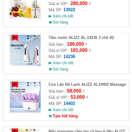
280,000
Giá sỉ VIP :
₫
13922
Mã SP:
Xem chi tiết
Giỏ hàng
Tăm nước ALIZZ AL-14236 3 chế độ
186,000
Giá bán :
₫
181,000
Giá sỉ VIP :
₫
14236
Mã SP:
Xem chi tiết
Giỏ hàng
Con Lăn Đá Lạnh ALIZZ AL14402 Massage
Da Mặt
58,000
Giá bán :
₫
53,000
Giá sỉ VIP :
₫
14402
Mã SP:
Xem chi tiết
Tạm hết hàng
Máy massage cầm tay cá heo 6 đầu ALIZZ