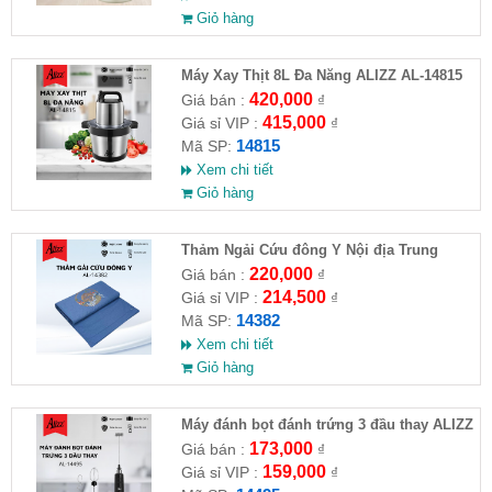
Giỏ hàng
Máy Xay Thịt 8L Đa Năng ALIZZ AL-14815
420,000
Giá bán :
₫
415,000
Giá sỉ VIP :
₫
14815
Mã SP:
Xem chi tiết
Giỏ hàng
Thảm Ngải Cứu đông Y Nội địa Trung
(không kèm gối) ALIZZ AL14382 (Full VAT )
220,000
Giá bán :
₫
214,500
Giá sỉ VIP :
₫
14382
Mã SP:
Xem chi tiết
Giỏ hàng
Máy đánh bọt đánh trứng 3 đầu thay ALIZZ
AL-14495
173,000
Giá bán :
₫
159,000
Giá sỉ VIP :
₫