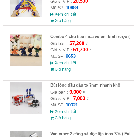
20,500
Giá sỉ VIP :
₫
10989
Mã SP:
Xem chi tiết
Giỏ hàng
Combo 4 chú tiểu múa võ ôm bình rượu (
HĐ )
57,200
Giá bán :
₫
51,700
Giá sỉ VIP :
₫
9653
Mã SP:
Xem chi tiết
Giỏ hàng
Bút lông dầu đầu to 7mm nhanh khô
9,000
Giá bán :
₫
7,000
Giá sỉ VIP :
₫
10321
Mã SP:
Xem chi tiết
Giỏ hàng
Van nước 2 cổng xả độc lập inox 304 ( Full