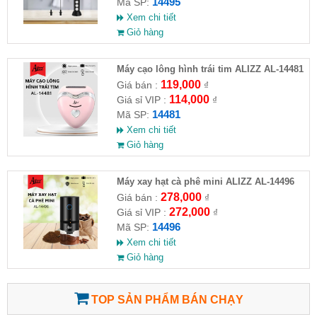
14495
Mã SP:
Xem chi tiết
Giỏ hàng
Máy cạo lông hình trái tim ALIZZ AL-14481
119,000
Giá bán :
₫
114,000
Giá sỉ VIP :
₫
14481
Mã SP:
Xem chi tiết
Giỏ hàng
Máy xay hạt cà phê mini ALIZZ AL-14496
278,000
Giá bán :
₫
272,000
Giá sỉ VIP :
₫
14496
Mã SP:
Xem chi tiết
Giỏ hàng
TOP SẢN PHẨM BÁN CHẠY