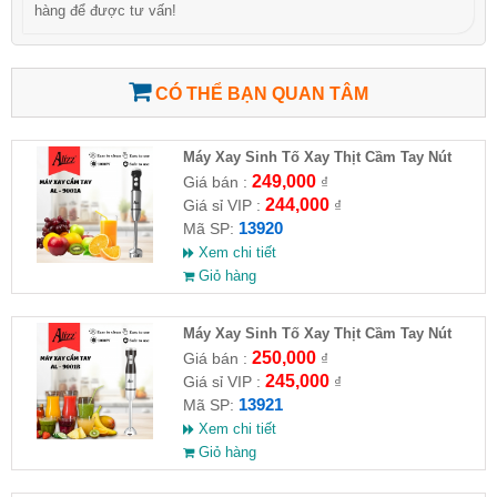
hàng để được tư vấn!
CÓ THỂ BẠN QUAN TÂM
Máy Xay Sinh Tố Xay Thịt Cầm Tay Nút
Bấm Tròn 1000W ALIZZ AL-9001A
249,000
Giá bán :
₫
244,000
Giá sỉ VIP :
₫
13920
Mã SP:
Xem chi tiết
Giỏ hàng
Máy Xay Sinh Tố Xay Thịt Cầm Tay Nút
Bấm Vuông 1000W ALIZZ AL-9001B
250,000
Giá bán :
₫
245,000
Giá sỉ VIP :
₫
13921
Mã SP:
Xem chi tiết
Giỏ hàng