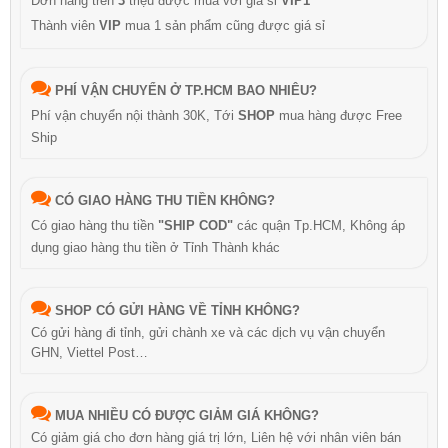
Đơn hàng trên
3
triệu được mua với giá sỉ
VIP1
Thành viên
VIP
mua 1 sản phẩm cũng được giá sỉ
PHÍ VẬN CHUYỂN Ở TP.HCM BAO NHIÊU?
Phí vận chuyển nội thành 30K, Tới
SHOP
mua hàng được Free
Ship
CÓ GIAO HÀNG THU TIỀN KHÔNG?
Có giao hàng thu tiền
"SHIP COD"
các quận Tp.HCM, Không áp
dụng giao hàng thu tiền ở Tỉnh Thành khác
SHOP CÓ GỬI HÀNG VỀ TỈNH KHÔNG?
Có gửi hàng đi tỉnh, gửi chành xe và các dịch vụ vận chuyển
GHN, Viettel Post…
MUA NHIỀU CÓ ĐƯỢC GIẢM GIÁ KHÔNG?
Có giảm giá cho đơn hàng giá trị lớn, Liên hệ với nhân viên bán