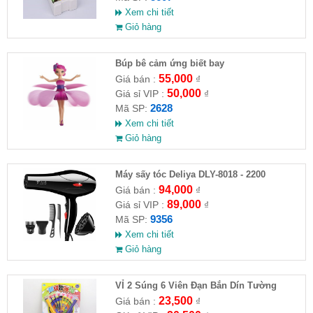
Xem chi tiết
Giỏ hàng
​Búp bê cảm ứng biết bay
55,000
Giá bán :
₫
50,000
Giá sỉ VIP :
₫
2628
Mã SP:
Xem chi tiết
Giỏ hàng
Máy sấy tóc Deliya DLY-8018 - 2200
94,000
Giá bán :
₫
89,000
Giá sỉ VIP :
₫
9356
Mã SP:
Xem chi tiết
Giỏ hàng
VỈ 2 Súng 6 Viên Đạn Bắn Dín Tường
23,500
Giá bán :
₫