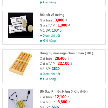
Giỏ hàng
Đất sét vá tường
3,800
Giá bán :
₫
1,800
Giá sỉ VIP :
₫
10845
Mã SP:
Xem chi tiết
Giỏ hàng
Dụng cụ massage chân 5 bàn ( HĐ )
26,400
Giá bán :
₫
23,100
Giá sỉ VIP :
₫
3520
Mã SP:
Xem chi tiết
Giỏ hàng
Bộ Sạc Pin Đa Năng 3 Khe (HĐ )
12,100
Giá bán :
₫
8,800
Giá sỉ VIP :
₫
5607
Mã SP: