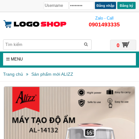
Đăng ký
Zalo - Call
0901493335
0
MENU
Trang chủ
Sản phẩm mới ALIZZ