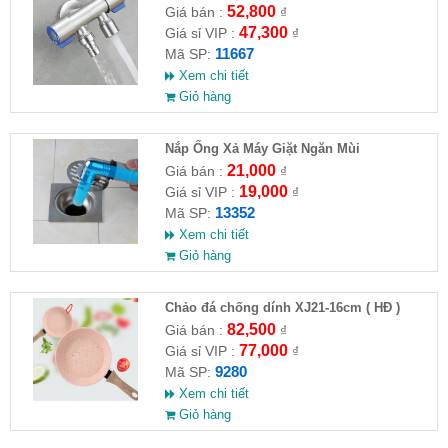
VAT )
52,800
Giá bán :
₫
47,300
Giá sỉ VIP :
₫
11667
Mã SP:
Xem chi tiết
Giỏ hàng
Nắp Ống Xả Máy Giặt Ngăn Mùi
21,000
Giá bán :
₫
19,000
Giá sỉ VIP :
₫
13352
Mã SP:
Xem chi tiết
Giỏ hàng
Chảo đá chống dính XJ21-16cm ( HĐ )
82,500
Giá bán :
₫
77,000
Giá sỉ VIP :
₫
9280
Mã SP:
Xem chi tiết
Giỏ hàng