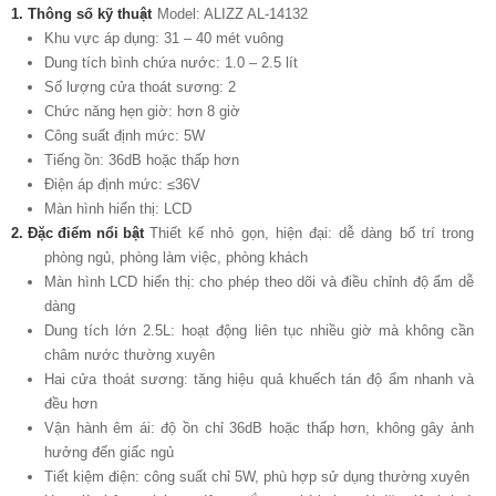
1. Thông số kỹ thuật
Model: ALIZZ AL-14132
Khu vực áp dụng: 31 – 40 mét vuông
Dung tích bình chứa nước: 1.0 – 2.5 lít
Số lượng cửa thoát sương: 2
Chức năng hẹn giờ: hơn 8 giờ
Công suất định mức: 5W
Tiếng ồn: 36dB hoặc thấp hơn
Điện áp định mức: ≤36V
Màn hình hiển thị: LCD
2. Đặc điểm nổi bật
Thiết kế nhỏ gọn, hiện đại: dễ dàng bố trí trong
phòng ngủ, phòng làm việc, phòng khách
Màn hình LCD hiển thị: cho phép theo dõi và điều chỉnh độ ẩm dễ
dàng
Dung tích lớn 2.5L: hoạt động liên tục nhiều giờ mà không cần
châm nước thường xuyên
Hai cửa thoát sương: tăng hiệu quả khuếch tán độ ẩm nhanh và
đều hơn
Vận hành êm ái: độ ồn chỉ 36dB hoặc thấp hơn, không gây ảnh
hưởng đến giấc ngủ
Tiết kiệm điện: công suất chỉ 5W, phù hợp sử dụng thường xuyên