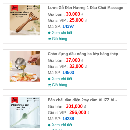
Lược Gỗ Đàn Hương 1 Đầu Chải Massage
Da Đầu AL14397
30,000
Giá bán :
₫
25,000
Giá sỉ VIP :
₫
14397
Mã SP:
Xem chi tiết
Giỏ hàng
Chảo đựng dầu nóng ba lớp bằng thép
không gỉ 316
37,000
Giá bán :
₫
32,000
Giá sỉ VIP :
₫
14503
Mã SP:
Xem chi tiết
Giỏ hàng
Bàn chải tắm điện 2tay cầm ALIZZ AL-
14238
301,000
Giá bán :
₫
296,000
Giá sỉ VIP :
₫
14238
Mã SP:
Xem chi tiết