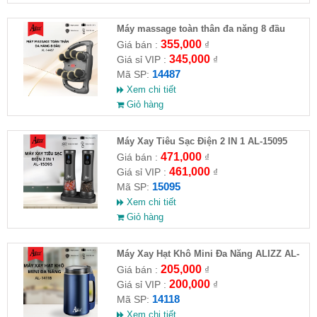
Máy massage toàn thân đa năng 8 đầu
ALIZZ AL-14487
355,000
Giá bán :
₫
345,000
Giá sỉ VIP :
₫
14487
Mã SP:
Xem chi tiết
Giỏ hàng
Máy Xay Tiêu Sạc Điện 2 IN 1 AL-15095
471,000
Giá bán :
₫
461,000
Giá sỉ VIP :
₫
15095
Mã SP:
Xem chi tiết
Giỏ hàng
Máy Xay Hạt Khô Mini Đa Năng ALIZZ AL-
14118
205,000
Giá bán :
₫
200,000
Giá sỉ VIP :
₫
14118
Mã SP:
Xem chi tiết