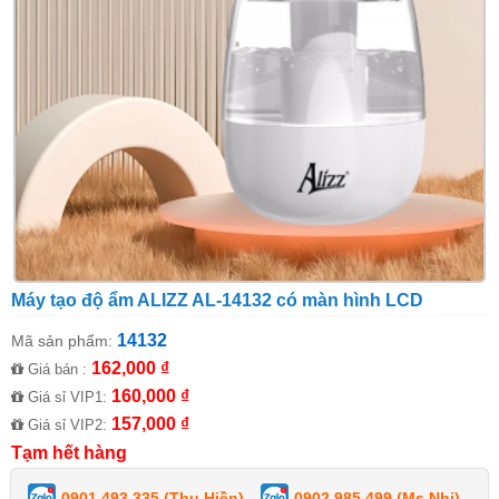
Máy tạo độ ẩm ALIZZ AL-14132 có màn hình LCD
14132
Mã sản phẩm:
162,000 ₫
Giá bán :
160,000 ₫
Giá sỉ VIP1:
157,000 ₫
Giá sỉ VIP2:
Tạm hết hàng
0901 493 335 (Thu Hiền)
0902 985 499 (Ms Nhi)