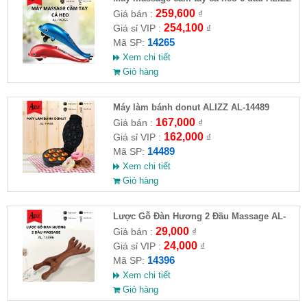
AL-14265( Full VAT )
259,600
Giá bán :
₫
254,100
Giá sỉ VIP :
₫
14265
Mã SP:
Xem chi tiết
Giỏ hàng
Máy làm bánh donut ALIZZ AL-14489
167,000
Giá bán :
₫
162,000
Giá sỉ VIP :
₫
14489
Mã SP:
Xem chi tiết
Giỏ hàng
Lược Gỗ Đàn Hương 2 Đầu Massage AL-
14396
29,000
Giá bán :
₫
24,000
Giá sỉ VIP :
₫
14396
Mã SP:
Xem chi tiết
Giỏ hàng