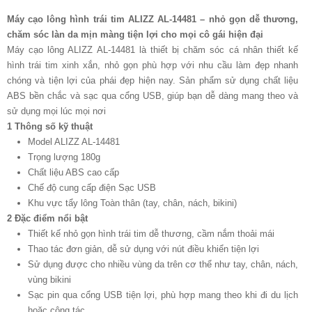
Máy cạo lông hình trái tim ALIZZ AL-14481 – nhỏ gọn dễ thương,
chăm sóc làn da mịn màng tiện lợi cho mọi cô gái hiện đại
Máy cạo lông ALIZZ AL-14481 là thiết bị chăm sóc cá nhân thiết kế
hình trái tim xinh xắn, nhỏ gọn phù hợp với nhu cầu làm đẹp nhanh
chóng và tiện lợi của phái đẹp hiện nay. Sản phẩm sử dụng chất liệu
ABS bền chắc và sạc qua cổng USB, giúp bạn dễ dàng mang theo và
sử dụng mọi lúc mọi nơi
1 Thông số kỹ thuật
Model ALIZZ AL-14481
Trọng lượng 180g
Chất liệu ABS cao cấp
Chế độ cung cấp điện Sạc USB
Khu vực tẩy lông Toàn thân (tay, chân, nách, bikini)
2 Đặc điểm nổi bật
Thiết kế nhỏ gọn hình trái tim dễ thương, cầm nắm thoải mái
Thao tác đơn giản, dễ sử dụng với nút điều khiển tiện lợi
Sử dụng được cho nhiều vùng da trên cơ thể như tay, chân, nách,
vùng bikini
Sạc pin qua cổng USB tiện lợi, phù hợp mang theo khi đi du lịch
hoặc công tác