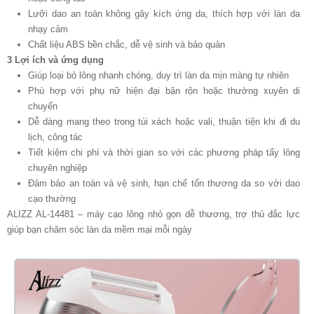
Lưỡi dao an toàn không gây kích ứng da, thích hợp với làn da
nhạy cảm
Chất liệu ABS bền chắc, dễ vệ sinh và bảo quản
3 Lợi ích và ứng dụng
Giúp loại bỏ lông nhanh chóng, duy trì làn da mịn màng tự nhiên
Phù hợp với phụ nữ hiện đại bận rộn hoặc thường xuyên di
chuyển
Dễ dàng mang theo trong túi xách hoặc vali, thuận tiện khi đi du
lịch, công tác
Tiết kiệm chi phí và thời gian so với các phương pháp tẩy lông
chuyên nghiệp
Đảm bảo an toàn và vệ sinh, hạn chế tổn thương da so với dao
cạo thường
ALIZZ AL-14481 – máy cạo lông nhỏ gọn dễ thương, trợ thủ đắc lực
giúp bạn chăm sóc làn da mềm mại mỗi ngày