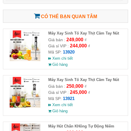
CÓ THỂ BẠN QUAN TÂM
Máy Xay Sinh Tố Xay Thịt Cầm Tay Nút
Bấm Tròn 1000W ALIZZ AL-9001A
249,000
Giá bán :
₫
244,000
Giá sỉ VIP :
₫
13920
Mã SP:
Xem chi tiết
Giỏ hàng
Máy Xay Sinh Tố Xay Thịt Cầm Tay Nút
Bấm Vuông 1000W ALIZZ AL-9001B
250,000
Giá bán :
₫
245,000
Giá sỉ VIP :
₫
13921
Mã SP:
Xem chi tiết
Giỏ hàng
Máy Hút Chân KHông Tự Động Niêm