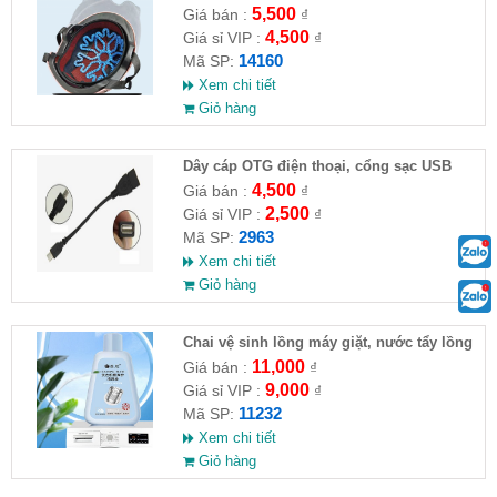
5,500
Giá bán :
₫
4,500
Giá sỉ VIP :
₫
14160
Mã SP:
Xem chi tiết
Giỏ hàng
Dây cáp OTG điện thoại, cổng sạc USB
4,500
Giá bán :
₫
2,500
Giá sỉ VIP :
₫
2963
Mã SP:
Xem chi tiết
Giỏ hàng
Chai vệ sinh lồng máy giặt, nước tẩy lồng
máy giặt CLEANING FLUID
11,000
Giá bán :
₫
9,000
Giá sỉ VIP :
₫
11232
Mã SP:
Xem chi tiết
Giỏ hàng