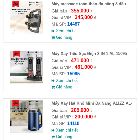
Máy massage toàn thân đa năng 8 đầu
ALIZZ AL-14487
355,000
Giá bán :
₫
345,000
Giá sỉ VIP :
₫
14487
Mã SP:
Xem chi tiết
Giỏ hàng
Máy Xay Tiêu Sạc Điện 2 IN 1 AL-15095
471,000
Giá bán :
₫
461,000
Giá sỉ VIP :
₫
15095
Mã SP:
Xem chi tiết
Giỏ hàng
Máy Xay Hạt Khô Mini Đa Năng ALIZZ AL-
14118
205,000
Giá bán :
₫
200,000
Giá sỉ VIP :
₫
14118
Mã SP:
Xem chi tiết
Giỏ hàng