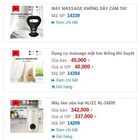
MÁY MASSAGE KHÔNG DÂY CẦM TAY
ALIZZ AL-14339
14339
Mã SP:
Xem chi tiết
Dụng cụ massage mặt lưu thông khí huyết
AL14394
45,000
Giá bán :
₫
40,000
Giá sỉ VIP :
₫
14394
Mã SP:
Xem chi tiết
Giỏ hàng
Máy làm sữa hạt ALIZZ AL-14209
342,000
Giá bán :
₫
337,000
Giá sỉ VIP :
₫
14209
Mã SP:
Xem chi tiết
Giỏ hàng