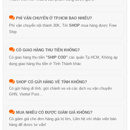
PHÍ VẬN CHUYỂN Ở TP.HCM BAO NHIÊU?
Phí vận chuyển nội thành 30K, Tới
SHOP
mua hàng được Free
Ship
CÓ GIAO HÀNG THU TIỀN KHÔNG?
Có giao hàng thu tiền
"SHIP COD"
các quận Tp.HCM, Không áp
dụng giao hàng thu tiền ở Tỉnh Thành khác
SHOP CÓ GỬI HÀNG VỀ TỈNH KHÔNG?
Có gửi hàng đi tỉnh, gửi chành xe và các dịch vụ vận chuyển
GHN, Viettel Post…
MUA NHIỀU CÓ ĐƯỢC GIẢM GIÁ KHÔNG?
Có giảm giá cho đơn hàng giá trị lớn, Liên hệ với nhân viên bán
hàng để được tư vấn!