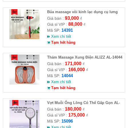
Búa massage vòi kinh lạc dụng cụ lưng
silicone ALIZZ AL-14391
93,000
Giá bán :
₫
88,000
Giá sỉ VIP :
₫
14391
Mã SP:
Xem chi tiết
Tạm hết hàng
Thảm Massage Xung Điện ALIZZ AL-14044
Trị Liệu Bàn Chân Thông Minh
171,000
Giá bán :
₫
166,000
Giá sỉ VIP :
₫
14044
Mã SP:
Xem chi tiết
Tạm hết hàng
Vợt Muỗi Ống Lồng Có Thể Gấp Gọn AL-
15096
180,000
Giá bán :
₫
175,000
Giá sỉ VIP :
₫
15096
Mã SP:
Xem chi tiết