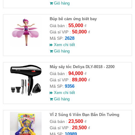
Giỏ hàng
​Búp bê cảm ứng biết bay
55,000
Giá bán :
₫
50,000
Giá sỉ VIP :
₫
2628
Mã SP:
Xem chi tiết
Giỏ hàng
Máy sấy tóc Deliya DLY-8018 - 2200
94,000
Giá bán :
₫
89,000
Giá sỉ VIP :
₫
9356
Mã SP:
Xem chi tiết
Giỏ hàng
VỈ 2 Súng 6 Viên Đạn Bắn Dín Tường
23,500
Giá bán :
₫
20,500
Giá sỉ VIP :
₫
10989
Mã SP: