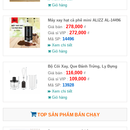
Giỏ hàng
Máy xay hạt cà phê mini ALIZZ AL-14496
278,000
Giá bán :
₫
272,000
Giá sỉ VIP :
₫
14496
Mã SP:
Xem chi tiết
Giỏ hàng
Bộ Cối Xay, Que Đánh Trứng, Ly Đựng
Bằng Nhựa
116,000
Giá bán :
₫
109,000
Giá sỉ VIP :
₫
13928
Mã SP:
Xem chi tiết
Giỏ hàng
TOP SẢN PHẨM BÁN CHẠY