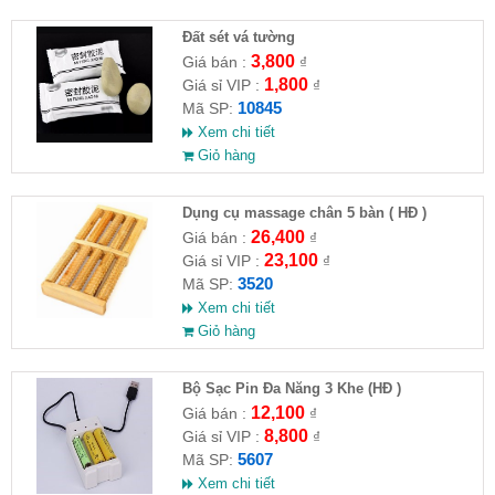
Đất sét vá tường
3,800
Giá bán :
₫
1,800
Giá sỉ VIP :
₫
10845
Mã SP:
Xem chi tiết
Giỏ hàng
Dụng cụ massage chân 5 bàn ( HĐ )
26,400
Giá bán :
₫
23,100
Giá sỉ VIP :
₫
3520
Mã SP:
Xem chi tiết
Giỏ hàng
Bộ Sạc Pin Đa Năng 3 Khe (HĐ )
12,100
Giá bán :
₫
8,800
Giá sỉ VIP :
₫
5607
Mã SP:
Xem chi tiết