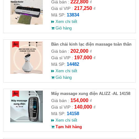
Phong AL-13834( HĐ )
222,800
Giá bán :
₫
217,250
Giá sỉ VIP :
₫
13834
Mã SP:
Xem chi tiết
Giỏ hàng
Bàn chải kinh lạc điện massage toàn thân
ALIZZ AL-14482
202,000
Giá bán :
₫
197,000
Giá sỉ VIP :
₫
14482
Mã SP:
Xem chi tiết
Giỏ hàng
Máy massage xung điện ALIZZ -AL 14158
154,000
Giá bán :
₫
140,000
Giá sỉ VIP :
₫
14158
Mã SP:
Xem chi tiết
Tạm hết hàng