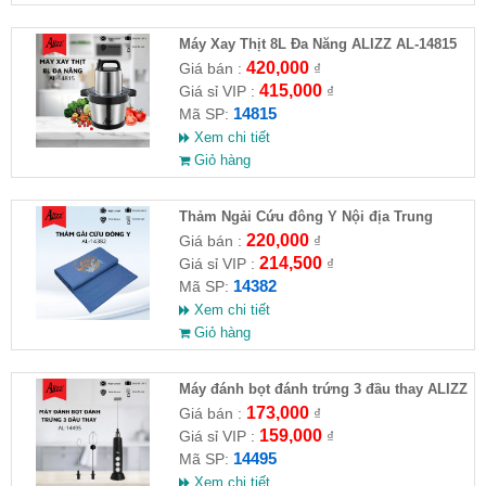
Máy Xay Thịt 8L Đa Năng ALIZZ AL-14815
420,000
Giá bán :
₫
415,000
Giá sỉ VIP :
₫
14815
Mã SP:
Xem chi tiết
Giỏ hàng
Thảm Ngải Cứu đông Y Nội địa Trung
(không kèm gối) ALIZZ AL14382 (Full VAT )
220,000
Giá bán :
₫
214,500
Giá sỉ VIP :
₫
14382
Mã SP:
Xem chi tiết
Giỏ hàng
Máy đánh bọt đánh trứng 3 đầu thay ALIZZ
AL-14495
173,000
Giá bán :
₫
159,000
Giá sỉ VIP :
₫
14495
Mã SP:
Xem chi tiết