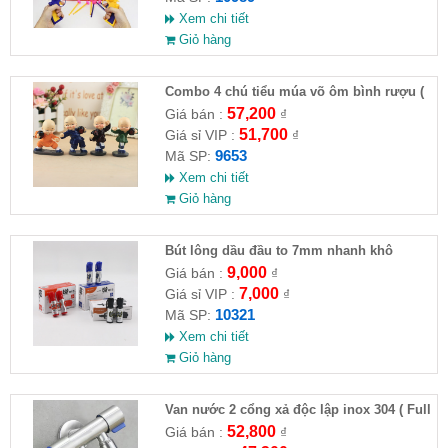
Xem chi tiết
Giỏ hàng
Combo 4 chú tiểu múa võ ôm bình rượu (
HĐ )
57,200
Giá bán :
₫
51,700
Giá sỉ VIP :
₫
9653
Mã SP:
Xem chi tiết
Giỏ hàng
Bút lông dầu đầu to 7mm nhanh khô
9,000
Giá bán :
₫
7,000
Giá sỉ VIP :
₫
10321
Mã SP:
Xem chi tiết
Giỏ hàng
Van nước 2 cổng xả độc lập inox 304 ( Full
VAT )
52,800
Giá bán :
₫