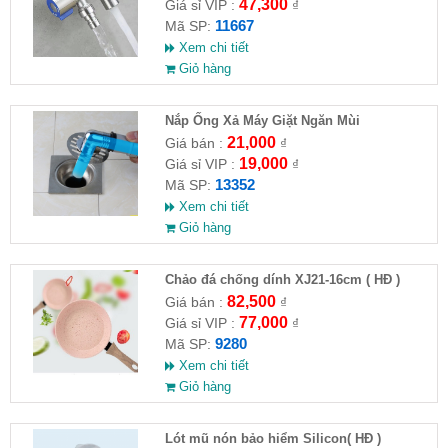
47,300
Giá sỉ VIP :
₫
11667
Mã SP:
Xem chi tiết
Giỏ hàng
Nắp Ống Xả Máy Giặt Ngăn Mùi
21,000
Giá bán :
₫
19,000
Giá sỉ VIP :
₫
13352
Mã SP:
Xem chi tiết
Giỏ hàng
Chảo đá chống dính XJ21-16cm ( HĐ )
82,500
Giá bán :
₫
77,000
Giá sỉ VIP :
₫
9280
Mã SP:
Xem chi tiết
Giỏ hàng
Lót mũ nón bảo hiểm Silicon( HĐ )