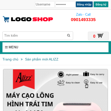
Đăng ký
Zalo - Call
0901493335
0
MENU
Trang chủ
Sản phẩm mới ALIZZ