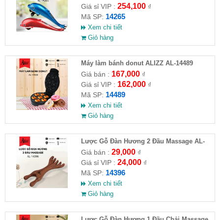
254,100
Giá sỉ VIP :
₫
14265
Mã SP:
Xem chi tiết
Giỏ hàng
Máy làm bánh donut ALIZZ AL-14489
167,000
Giá bán :
₫
162,000
Giá sỉ VIP :
₫
14489
Mã SP:
Xem chi tiết
Giỏ hàng
Lược Gỗ Đàn Hương 2 Đầu Massage AL-
14396
29,000
Giá bán :
₫
24,000
Giá sỉ VIP :
₫
14396
Mã SP:
Xem chi tiết
Giỏ hàng
Lược Gỗ Đàn Hương 1 Đầu Chải Massage