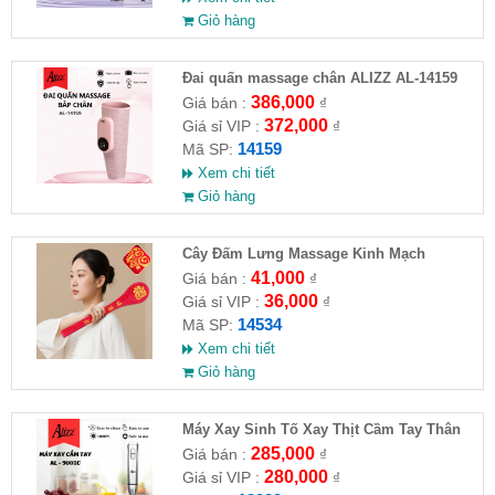
Giỏ hàng
Đai quấn massage chân ALIZZ AL-14159
386,000
Giá bán :
₫
372,000
Giá sỉ VIP :
₫
14159
Mã SP:
Xem chi tiết
Giỏ hàng
Cây Đấm Lưng Massage Kinh Mạch
41,000
Giá bán :
₫
36,000
Giá sỉ VIP :
₫
14534
Mã SP:
Xem chi tiết
Giỏ hàng
Máy Xay Sinh Tố Xay Thịt Cầm Tay Thân
Inox 1000W ALIZZ AL-9001C
285,000
Giá bán :
₫
280,000
Giá sỉ VIP :
₫