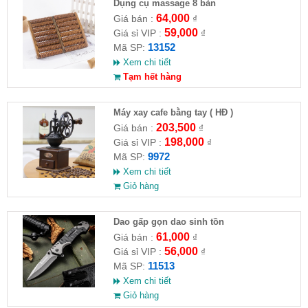
Dụng cụ massage 8 bàn
64,000
Giá bán :
₫
59,000
Giá sỉ VIP :
₫
13152
Mã SP:
Xem chi tiết
Tạm hết hàng
Máy xay cafe bằng tay ( HĐ )
203,500
Giá bán :
₫
198,000
Giá sỉ VIP :
₫
9972
Mã SP:
Xem chi tiết
Giỏ hàng
Dao gấp gọn dao sinh tồn
61,000
Giá bán :
₫
56,000
Giá sỉ VIP :
₫
11513
Mã SP:
Xem chi tiết
Giỏ hàng