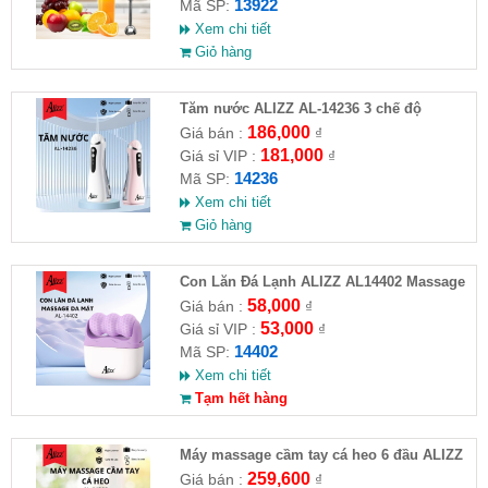
13922
Mã SP:
Xem chi tiết
Giỏ hàng
Tăm nước ALIZZ AL-14236 3 chế độ
186,000
Giá bán :
₫
181,000
Giá sỉ VIP :
₫
14236
Mã SP:
Xem chi tiết
Giỏ hàng
Con Lăn Đá Lạnh ALIZZ AL14402 Massage
Da Mặt
58,000
Giá bán :
₫
53,000
Giá sỉ VIP :
₫
14402
Mã SP:
Xem chi tiết
Tạm hết hàng
Máy massage cầm tay cá heo 6 đầu ALIZZ
AL-14265( Full VAT )
259,600
Giá bán :
₫