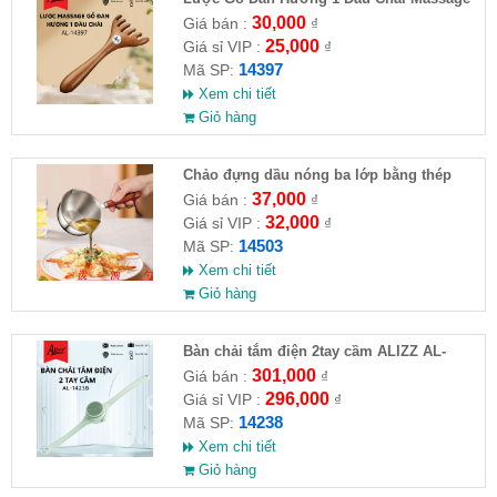
Da Đầu AL14397
30,000
Giá bán :
₫
25,000
Giá sỉ VIP :
₫
14397
Mã SP:
Xem chi tiết
Giỏ hàng
Chảo đựng dầu nóng ba lớp bằng thép
không gỉ 316
37,000
Giá bán :
₫
32,000
Giá sỉ VIP :
₫
14503
Mã SP:
Xem chi tiết
Giỏ hàng
Bàn chải tắm điện 2tay cầm ALIZZ AL-
14238
301,000
Giá bán :
₫
296,000
Giá sỉ VIP :
₫
14238
Mã SP:
Xem chi tiết
Giỏ hàng