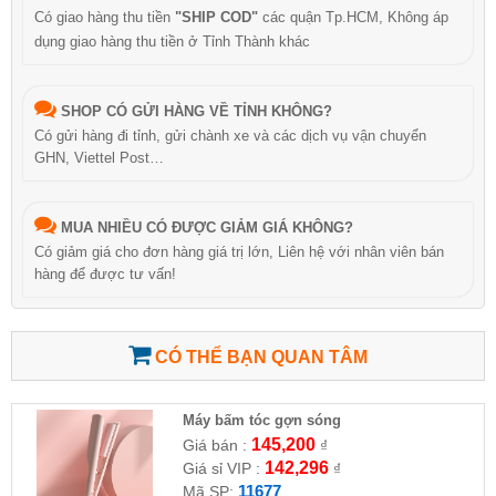
Có giao hàng thu tiền
"SHIP COD"
các quận Tp.HCM, Không áp
dụng giao hàng thu tiền ở Tỉnh Thành khác
SHOP CÓ GỬI HÀNG VỀ TỈNH KHÔNG?
Có gửi hàng đi tỉnh, gửi chành xe và các dịch vụ vận chuyển
GHN, Viettel Post…
MUA NHIỀU CÓ ĐƯỢC GIẢM GIÁ KHÔNG?
Có giảm giá cho đơn hàng giá trị lớn, Liên hệ với nhân viên bán
hàng để được tư vấn!
CÓ THỂ BẠN QUAN TÂM
Máy bấm tóc gợn sóng
145,200
Giá bán :
₫
142,296
Giá sỉ VIP :
₫
11677
Mã SP: