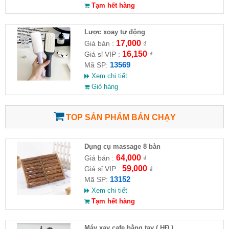
Tạm hết hàng
Lược xoay tự động
17,000
Giá bán :
₫
16,150
Giá sỉ VIP :
₫
13569
Mã SP:
Xem chi tiết
Giỏ hàng
TOP SẢN PHẨM BÁN CHẠY
Dụng cụ massage 8 bàn
64,000
Giá bán :
₫
59,000
Giá sỉ VIP :
₫
13152
Mã SP:
Xem chi tiết
Tạm hết hàng
Máy xay cafe bằng tay ( HĐ )