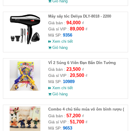
Giỏ hàng
Máy sấy tóc Deliya DLY-8018 - 2200
94,000
Giá bán :
₫
89,000
Giá sỉ VIP :
₫
9356
Mã SP:
Xem chi tiết
Giỏ hàng
VỈ 2 Súng 6 Viên Đạn Bắn Dín Tường
23,500
Giá bán :
₫
20,500
Giá sỉ VIP :
₫
10989
Mã SP:
Xem chi tiết
Giỏ hàng
Combo 4 chú tiểu múa võ ôm bình rượu (
HĐ )
57,200
Giá bán :
₫
51,700
Giá sỉ VIP :
₫
9653
Mã SP: