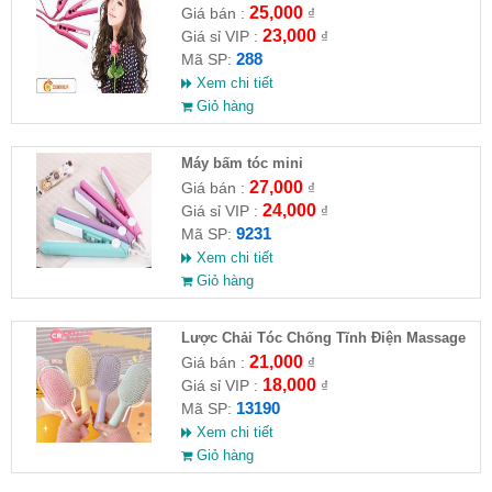
25,000
Giá bán :
₫
23,000
Giá sỉ VIP :
₫
288
Mã SP:
Xem chi tiết
Giỏ hàng
Máy bấm tóc mini
27,000
Giá bán :
₫
24,000
Giá sỉ VIP :
₫
9231
Mã SP:
Xem chi tiết
Giỏ hàng
Lược Chải Tóc Chống Tĩnh Điện Massage
Da Đầu Đủ Màu
21,000
Giá bán :
₫
18,000
Giá sỉ VIP :
₫
13190
Mã SP:
Xem chi tiết
Giỏ hàng