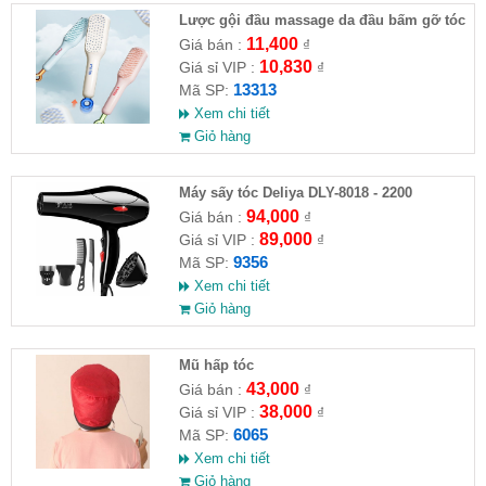
Lược gội đầu massage da đầu bấm gỡ tóc
11,400
Giá bán :
₫
10,830
Giá sỉ VIP :
₫
13313
Mã SP:
Xem chi tiết
Giỏ hàng
Máy sấy tóc Deliya DLY-8018 - 2200
94,000
Giá bán :
₫
89,000
Giá sỉ VIP :
₫
9356
Mã SP:
Xem chi tiết
Giỏ hàng
Mũ hấp tóc
43,000
Giá bán :
₫
38,000
Giá sỉ VIP :
₫
6065
Mã SP:
Xem chi tiết
Giỏ hàng