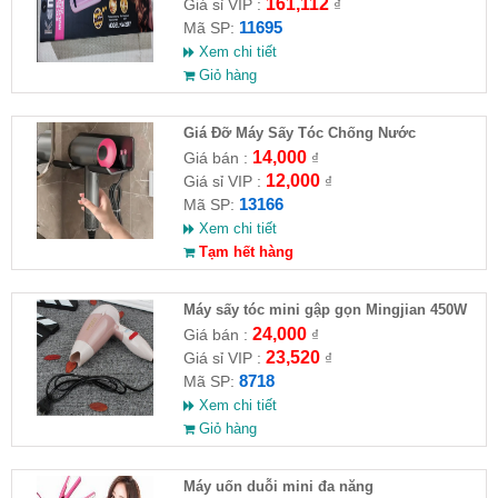
161,112
Giá sỉ VIP :
₫
11695
Mã SP:
Xem chi tiết
Giỏ hàng
Giá Đỡ Máy Sấy Tóc Chống Nước
14,000
Giá bán :
₫
12,000
Giá sỉ VIP :
₫
13166
Mã SP:
Xem chi tiết
Tạm hết hàng
Máy sấy tóc mini gập gọn Mingjian 450W
24,000
Giá bán :
₫
23,520
Giá sỉ VIP :
₫
8718
Mã SP:
Xem chi tiết
Giỏ hàng
Máy uốn duỗi mini đa năng