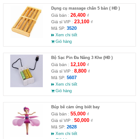
Dụng cụ massage chân 5 bàn ( HĐ )
26,400
Giá bán :
₫
23,100
Giá sỉ VIP :
₫
3520
Mã SP:
Xem chi tiết
Giỏ hàng
Bộ Sạc Pin Đa Năng 3 Khe (HĐ )
12,100
Giá bán :
₫
8,800
Giá sỉ VIP :
₫
5607
Mã SP:
Xem chi tiết
Giỏ hàng
​Búp bê cảm ứng biết bay
55,000
Giá bán :
₫
50,000
Giá sỉ VIP :
₫
2628
Mã SP:
Xem chi tiết