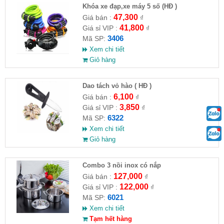
Khóa xe đạp,xe máy 5 số (HĐ )
47,300
Giá bán :
₫
41,800
Giá sỉ VIP :
₫
3406
Mã SP:
Xem chi tiết
Giỏ hàng
Dao tách vỏ hào ( HĐ )
6,100
Giá bán :
₫
3,850
Giá sỉ VIP :
₫
6322
Mã SP:
Xem chi tiết
Giỏ hàng
Combo 3 nồi inox có nắp
127,000
Giá bán :
₫
122,000
Giá sỉ VIP :
₫
6021
Mã SP:
Xem chi tiết
Tạm hết hàng