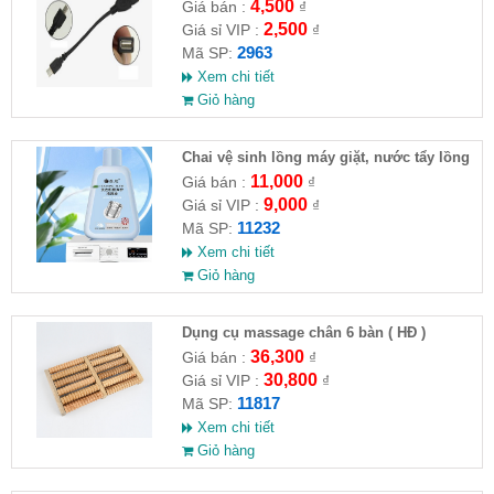
4,500
Giá bán :
₫
2,500
Giá sỉ VIP :
₫
2963
Mã SP:
Xem chi tiết
Giỏ hàng
Chai vệ sinh lồng máy giặt, nước tẩy lồng
máy giặt CLEANING FLUID
11,000
Giá bán :
₫
9,000
Giá sỉ VIP :
₫
11232
Mã SP:
Xem chi tiết
Giỏ hàng
Dụng cụ massage chân 6 bàn ( HĐ )
36,300
Giá bán :
₫
30,800
Giá sỉ VIP :
₫
11817
Mã SP:
Xem chi tiết
Giỏ hàng