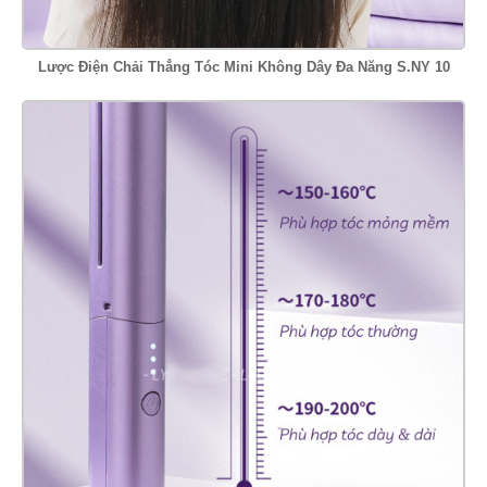
Lược Điện Chải Thẳng Tóc Mini Không Dây Đa Năng S.NY 10