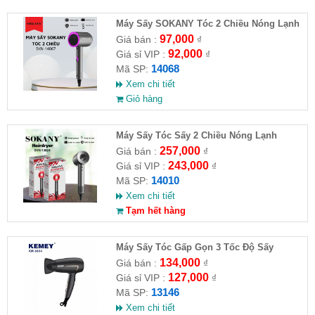
Máy Sấy SOKANY Tóc 2 Chiều Nóng Lạnh
800W SKN-14068
97,000
Giá bán :
₫
92,000
Giá sỉ VIP :
₫
14068
Mã SP:
Xem chi tiết
Giỏ hàng
Máy Sấy Tóc Sấy 2 Chiều Nóng Lạnh
SOKANY SKN-14010
257,000
Giá bán :
₫
243,000
Giá sỉ VIP :
₫
14010
Mã SP:
Xem chi tiết
Tạm hết hàng
Máy Sấy Tóc Gấp Gọn 3 Tốc Độ Sấy
Kemey KM 6834
134,000
Giá bán :
₫
127,000
Giá sỉ VIP :
₫
13146
Mã SP:
Xem chi tiết