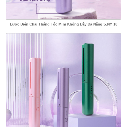
Lược Điện Chải Thẳng Tóc Mini Không Dây Đa Năng S.NY 10