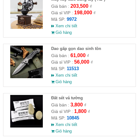
203,500
Giá bán :
₫
198,000
Giá sỉ VIP :
₫
9972
Mã SP:
Xem chi tiết
Giỏ hàng
Dao gấp gọn dao sinh tồn
61,000
Giá bán :
₫
56,000
Giá sỉ VIP :
₫
11513
Mã SP:
Xem chi tiết
Giỏ hàng
Đất sét vá tường
3,800
Giá bán :
₫
1,800
Giá sỉ VIP :
₫
10845
Mã SP:
Xem chi tiết
Giỏ hàng