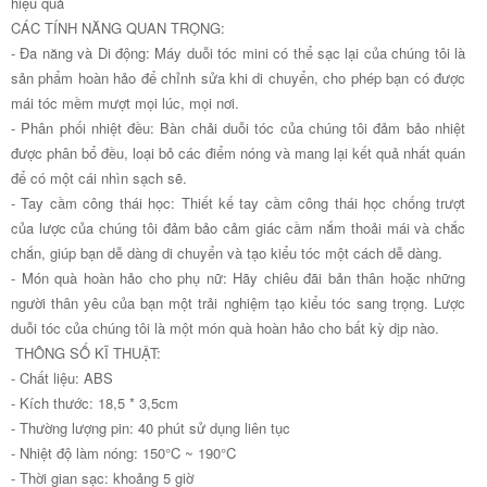
hiệu quả
CÁC TÍNH NĂNG QUAN TRỌNG:
- Đa năng và Di động: Máy duỗi tóc mini có thể sạc lại của chúng tôi là
sản phẩm hoàn hảo để chỉnh sửa khi di chuyển, cho phép bạn có được
mái tóc mềm mượt mọi lúc, mọi nơi.
- Phân phối nhiệt đều: Bàn chải duỗi tóc của chúng tôi đảm bảo nhiệt
được phân bổ đều, loại bỏ các điểm nóng và mang lại kết quả nhất quán
để có một cái nhìn sạch sẽ.
- Tay cầm công thái học: Thiết kế tay cầm công thái học chống trượt
của lược của chúng tôi đảm bảo cảm giác cầm nắm thoải mái và chắc
chắn, giúp bạn dễ dàng di chuyển và tạo kiểu tóc một cách dễ dàng.
- Món quà hoàn hảo cho phụ nữ: Hãy chiêu đãi bản thân hoặc những
người thân yêu của bạn một trải nghiệm tạo kiểu tóc sang trọng. Lược
duỗi tóc của chúng tôi là một món quà hoàn hảo cho bất kỳ dịp nào.
THÔNG SỐ KĨ THUẬT:
- Chất liệu: ABS
- Kích thước: 18,5 * 3,5cm
- Thường lượng pin: 40 phút sử dụng liên tục
- Nhiệt độ làm nóng: 150°C ~ 190°C
- Thời gian sạc: khoảng 5 giờ