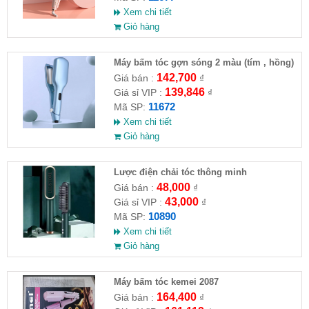
Xem chi tiết
Giỏ hàng
Máy bấm tóc gợn sóng 2 màu (tím , hồng)
142,700
Giá bán :
₫
139,846
Giá sỉ VIP :
₫
11672
Mã SP:
Xem chi tiết
Giỏ hàng
Lược điện chải tóc thông minh
48,000
Giá bán :
₫
43,000
Giá sỉ VIP :
₫
10890
Mã SP:
Xem chi tiết
Giỏ hàng
Máy bấm tóc kemei 2087
164,400
Giá bán :
₫