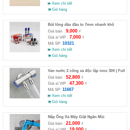
Xem chi tiết
Giỏ hàng
Bút lông dầu đầu to 7mm nhanh khô
9,000
Giá bán :
₫
7,000
Giá sỉ VIP :
₫
10321
Mã SP:
Xem chi tiết
Giỏ hàng
Van nước 2 cổng xả độc lập inox 304 ( Full
VAT )
52,800
Giá bán :
₫
47,300
Giá sỉ VIP :
₫
11667
Mã SP:
Xem chi tiết
Giỏ hàng
Nắp Ống Xả Máy Giặt Ngăn Mùi
21,000
Giá bán :
₫
19,000
Giá sỉ VIP :
₫