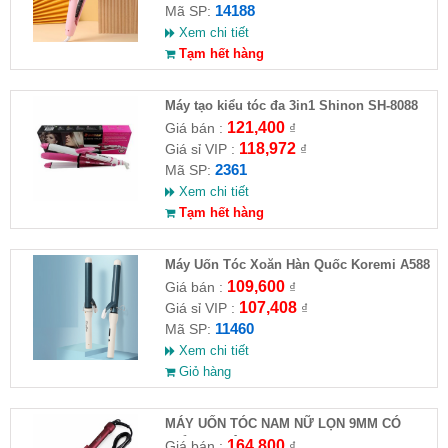
14188
Mã SP:
Xem chi tiết
Tạm hết hàng
Máy tạo kiểu tóc đa 3in1 Shinon SH-8088
121,400
Giá bán :
₫
118,972
Giá sỉ VIP :
₫
2361
Mã SP:
Xem chi tiết
Tạm hết hàng
Máy Uốn Tóc Xoăn Hàn Quốc Koremi A588
109,600
Giá bán :
₫
107,408
Giá sỉ VIP :
₫
11460
Mã SP:
Xem chi tiết
Giỏ hàng
MÁY UỐN TÓC NAM NỮ LỌN 9MM CÓ
CHỈNH NHIỆT KEMEI - 1023
164,800
Giá bán :
₫