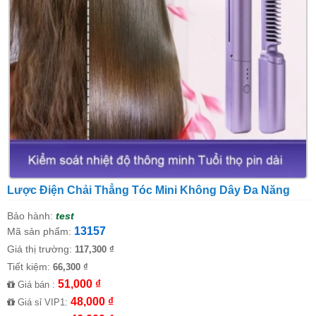
Lược Điện Chải Thẳng Tóc Mini Không Dây Đa Năng
Bảo hành:
test
13157
Mã sản phẩm:
Giá thị trường:
117,300 ₫
Tiết kiệm:
66,300 ₫
51,000 ₫
Giá bán :
48,000 ₫
Giá sỉ VIP1: