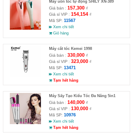
Máy uốn tóc tự động SHILY XN-389
157,300
Giá bán :
₫
154,154
Giá sỉ VIP :
₫
11567
Mã SP:
Xem chi tiết
Giỏ hàng
Máy cắt tóc Kemei 1998
330,000
Giá bán :
₫
323,000
Giá sỉ VIP :
₫
13471
Mã SP:
Xem chi tiết
Tạm hết hàng
Máy Sấy Tạo Kiểu Tóc Đa Năng 5in1
140,000
Giá bán :
₫
130,000
Giá sỉ VIP :
₫
10976
Mã SP:
Xem chi tiết
Tạm hết hàng