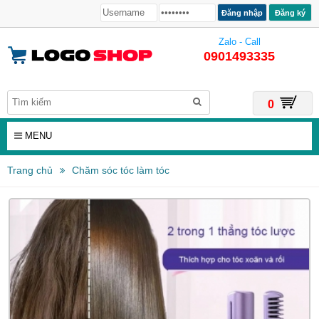
Đăng ký
Zalo - Call
0901493335
0
MENU
Trang chủ
Chăm sóc tóc làm tóc