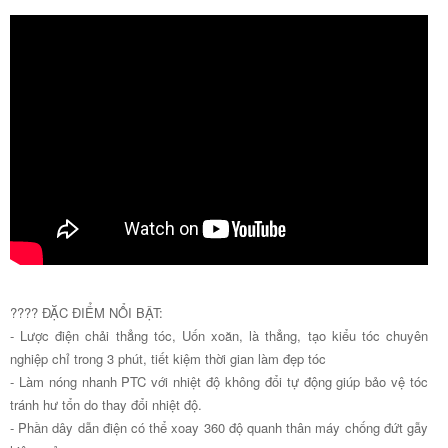
???? ĐẶC ĐIỂM NỔI BẬT:
- Lược điện chải thẳng tóc, Uốn xoăn, là thẳng, tạo kiểu tóc chuyên
nghiệp chỉ trong 3 phút, tiết kiệm thời gian làm đẹp tóc
- Làm nóng nhanh PTC với nhiệt độ không đổi tự động giúp bảo vệ tóc
tránh hư tổn do thay đổi nhiệt độ.
- Phần dây dẫn điện có thể xoay 360 độ quanh thân máy chống đứt gẫy