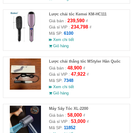
Lược chải tóc Kemei KM-HC111
239,590
Giá bán :
₫
234,798
Giá sỉ VIP :
₫
6100
Mã SP:
Xem chi tiết
Giỏ hàng
Lược chải thẳng tóc MStyler Hàn Quốc
48,900
Giá bán :
₫
47,922
Giá sỉ VIP :
₫
7348
Mã SP:
Xem chi tiết
Giỏ hàng
Máy Sấy Tóc XL-2200
58,000
Giá bán :
₫
53,000
Giá sỉ VIP :
₫
11852
Mã SP: