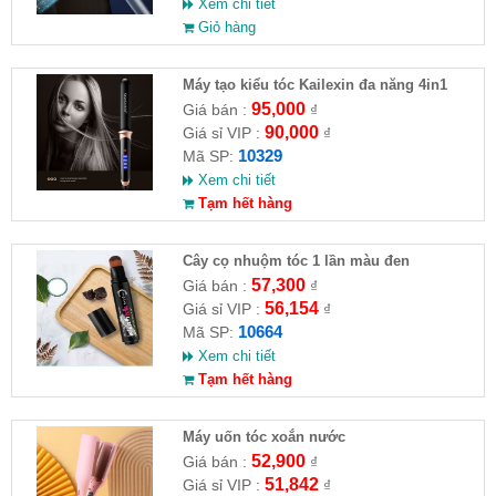
Xem chi tiết
Giỏ hàng
Máy tạo kiểu tóc Kailexin đa năng 4in1
95,000
Giá bán :
₫
90,000
Giá sỉ VIP :
₫
10329
Mã SP:
Xem chi tiết
Tạm hết hàng
Cây cọ nhuộm tóc 1 lần màu đen
57,300
Giá bán :
₫
56,154
Giá sỉ VIP :
₫
10664
Mã SP:
Xem chi tiết
Tạm hết hàng
Máy uốn tóc xoắn nước
52,900
Giá bán :
₫
51,842
Giá sỉ VIP :
₫