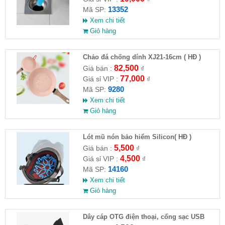
13352
Mã SP:
Xem chi tiết
Giỏ hàng
Chảo đá chống dính XJ21-16cm ( HĐ )
82,500
Giá bán :
₫
77,000
Giá sỉ VIP :
₫
9280
Mã SP:
Xem chi tiết
Giỏ hàng
Lót mũ nón bảo hiểm Silicon( HĐ )
5,500
Giá bán :
₫
4,500
Giá sỉ VIP :
₫
14160
Mã SP:
Xem chi tiết
Giỏ hàng
Dây cáp OTG điện thoại, cổng sạc USB