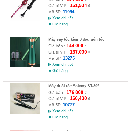
161,504
Giá sỉ VIP :
₫
11064
Mã SP:
Xem chi tiết
Giỏ hàng
Máy sấy tóc kèm 3 đầu uổn tóc
144,000
Giá bán :
₫
137,000
Giá sỉ VIP :
₫
13275
Mã SP:
Xem chi tiết
Giỏ hàng
Máy duỗi tóc Sokany ST-805
176,800
Giá bán :
₫
166,400
Giá sỉ VIP :
₫
10777
Mã SP:
Xem chi tiết
Giỏ hàng