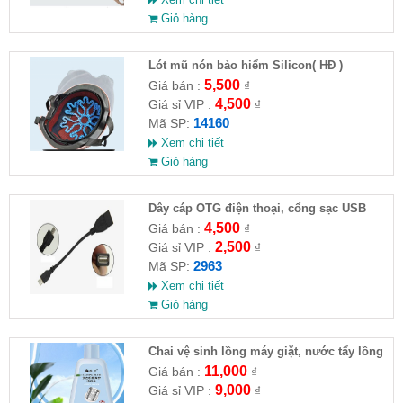
Giỏ hàng
Lót mũ nón bảo hiểm Silicon( HĐ )
5,500
Giá bán :
₫
4,500
Giá sỉ VIP :
₫
14160
Mã SP:
Xem chi tiết
Giỏ hàng
Dây cáp OTG điện thoại, cổng sạc USB
4,500
Giá bán :
₫
2,500
Giá sỉ VIP :
₫
2963
Mã SP:
Xem chi tiết
Giỏ hàng
Chai vệ sinh lồng máy giặt, nước tẩy lồng
máy giặt CLEANING FLUID
11,000
Giá bán :
₫
9,000
Giá sỉ VIP :
₫