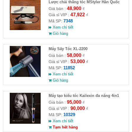
Lược chải thẳng tóc MStyler Hàn Quốc
48,900
Giá bán :
₫
47,922
Giá sỉ VIP :
₫
7348
Mã SP:
Xem chi tiết
Giỏ hàng
Máy Sấy Tóc XL-2200
58,000
Giá bán :
₫
53,000
Giá sỉ VIP :
₫
11852
Mã SP:
Xem chi tiết
Giỏ hàng
Máy tạo kiểu tóc Kailexin đa năng 4in1
95,000
Giá bán :
₫
90,000
Giá sỉ VIP :
₫
10329
Mã SP:
Xem chi tiết
Tạm hết hàng