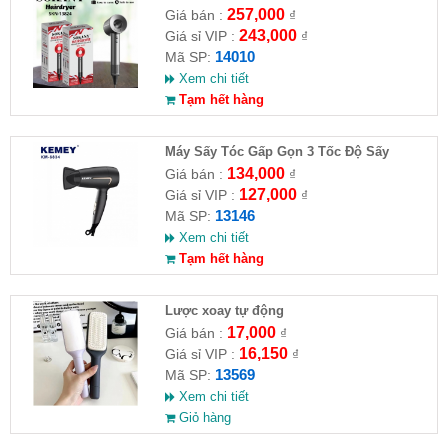
SOKANY SKN-14010
257,000
Giá bán :
₫
243,000
Giá sỉ VIP :
₫
14010
Mã SP:
Xem chi tiết
Tạm hết hàng
Máy Sấy Tóc Gấp Gọn 3 Tốc Độ Sấy
Kemey KM 6834
134,000
Giá bán :
₫
127,000
Giá sỉ VIP :
₫
13146
Mã SP:
Xem chi tiết
Tạm hết hàng
Lược xoay tự động
17,000
Giá bán :
₫
16,150
Giá sỉ VIP :
₫
13569
Mã SP:
Xem chi tiết
Giỏ hàng