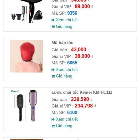
89,000
Giá sỉ VIP :
₫
9356
Mã SP:
Xem chi tiết
Giỏ hàng
Mũ hấp tóc
43,000
Giá bán :
₫
38,000
Giá sỉ VIP :
₫
6065
Mã SP:
Xem chi tiết
Giỏ hàng
Lược chải tóc Kemei KM-HC111
239,590
Giá bán :
₫
234,798
Giá sỉ VIP :
₫
6100
Mã SP:
Xem chi tiết
Giỏ hàng