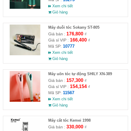
Xem chi tiết
Giỏ hàng
Máy duỗi tóc Sokany ST-805
176,800
Giá bán :
₫
166,400
Giá sỉ VIP :
₫
10777
Mã SP:
Xem chi tiết
Giỏ hàng
Máy uốn tóc tự động SHILY XN-389
157,300
Giá bán :
₫
154,154
Giá sỉ VIP :
₫
11567
Mã SP:
Xem chi tiết
Giỏ hàng
Máy cắt tóc Kemei 1998
330,000
Giá bán :
₫