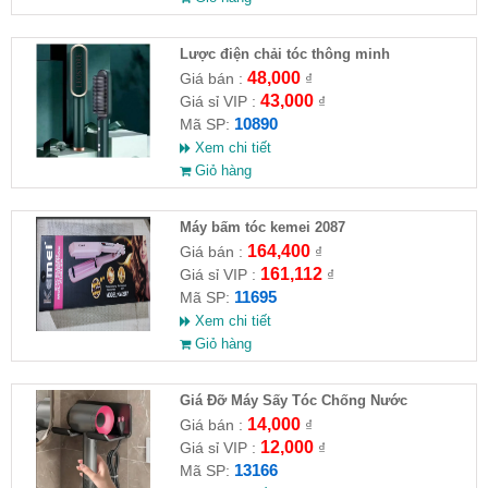
Lược điện chải tóc thông minh
48,000
Giá bán :
₫
43,000
Giá sỉ VIP :
₫
10890
Mã SP:
Xem chi tiết
Giỏ hàng
Máy bấm tóc kemei 2087
164,400
Giá bán :
₫
161,112
Giá sỉ VIP :
₫
11695
Mã SP:
Xem chi tiết
Giỏ hàng
Giá Đỡ Máy Sấy Tóc Chống Nước
14,000
Giá bán :
₫
12,000
Giá sỉ VIP :
₫
13166
Mã SP: