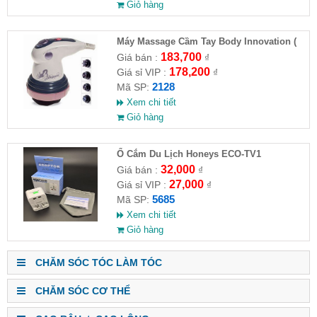
Giỏ hàng
Máy Massage Cầm Tay Body Innovation (
HĐ )
183,700
Giá bán :
₫
178,200
Giá sỉ VIP :
₫
2128
Mã SP:
Xem chi tiết
Giỏ hàng
Ổ Cắm Du Lịch Honeys ECO-TV1
32,000
Giá bán :
₫
27,000
Giá sỉ VIP :
₫
5685
Mã SP:
Xem chi tiết
Giỏ hàng
CHĂM SÓC TÓC LÀM TÓC
CHĂM SÓC CƠ THỂ