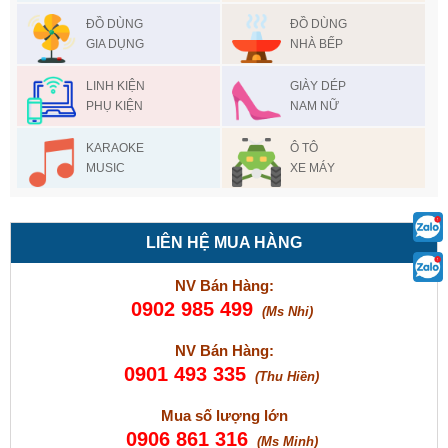
ĐỒ DÙNG
ĐỒ DÙNG
GIA DỤNG
NHÀ BẾP
LINH KIỆN
GIÀY DÉP
PHỤ KIỆN
NAM NỮ
KARAOKE
Ô TÔ
MUSIC
XE MÁY
LIÊN HỆ MUA HÀNG
NV Bán Hàng:
0902 985 499
(Ms Nhi)
NV Bán Hàng:
0901 493 335
(Thu Hiền)
Mua số lượng lớn
0906 861 316
(Ms Minh)