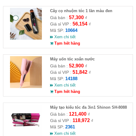
Cây cọ nhuộm tóc 1 lần màu đen
57,300
Giá bán :
₫
56,154
Giá sỉ VIP :
₫
10664
Mã SP:
Xem chi tiết
Tạm hết hàng
Máy uốn tóc xoắn nước
52,900
Giá bán :
₫
51,842
Giá sỉ VIP :
₫
14188
Mã SP:
Xem chi tiết
Tạm hết hàng
Máy tạo kiểu tóc đa 3in1 Shinon SH-8088
121,400
Giá bán :
₫
118,972
Giá sỉ VIP :
₫
2361
Mã SP:
Xem chi tiết