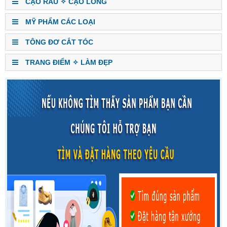
CẠO RÂU ✧ CẠO LÔNG
MỸ PHẨM CÁC LOẠI
TÔNG ĐƠ CẮT TÓC
TRANG ĐIỂM ✧ LÀM ĐẸP