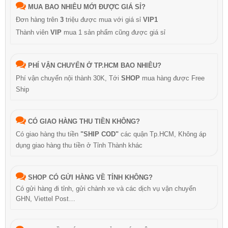
MUA BAO NHIÊU MỚI ĐƯỢC GIÁ SỈ?
Đơn hàng trên
3
triệu được mua với giá sỉ
VIP1
Thành viên
VIP
mua 1 sản phẩm cũng được giá sỉ
PHÍ VẬN CHUYỂN Ở TP.HCM BAO NHIÊU?
Phí vận chuyển nội thành 30K, Tới
SHOP
mua hàng được Free
Ship
CÓ GIAO HÀNG THU TIỀN KHÔNG?
Có giao hàng thu tiền
"SHIP COD"
các quận Tp.HCM, Không áp
dụng giao hàng thu tiền ở Tỉnh Thành khác
SHOP CÓ GỬI HÀNG VỀ TỈNH KHÔNG?
Có gửi hàng đi tỉnh, gửi chành xe và các dịch vụ vận chuyển
GHN, Viettel Post…