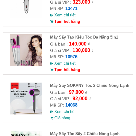
323,000
Giá sỉ VIP :
₫
13471
Mã SP:
Xem chi tiết
Tạm hết hàng
Máy Sấy Tạo Kiểu Tóc Đa Năng 5in1
140,000
Giá bán :
₫
130,000
Giá sỉ VIP :
₫
10976
Mã SP:
Xem chi tiết
Tạm hết hàng
Máy Sấy SOKANY Tóc 2 Chiều Nóng Lạnh
800W SKN-14068
97,000
Giá bán :
₫
92,000
Giá sỉ VIP :
₫
14068
Mã SP:
Xem chi tiết
Giỏ hàng
Máy Sấy Tóc Sấy 2 Chiều Nóng Lạnh