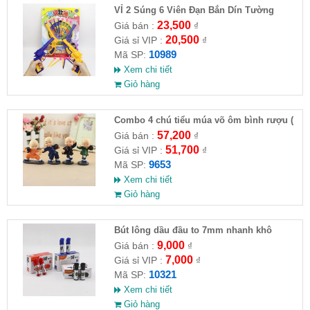
VỈ 2 Súng 6 Viên Đạn Bắn Dín Tường
23,500
Giá bán :
₫
20,500
Giá sỉ VIP :
₫
10989
Mã SP:
Xem chi tiết
Giỏ hàng
Combo 4 chú tiểu múa võ ôm bình rượu (
HĐ )
57,200
Giá bán :
₫
51,700
Giá sỉ VIP :
₫
9653
Mã SP:
Xem chi tiết
Giỏ hàng
Bút lông dầu đầu to 7mm nhanh khô
9,000
Giá bán :
₫
7,000
Giá sỉ VIP :
₫
10321
Mã SP:
Xem chi tiết
Giỏ hàng