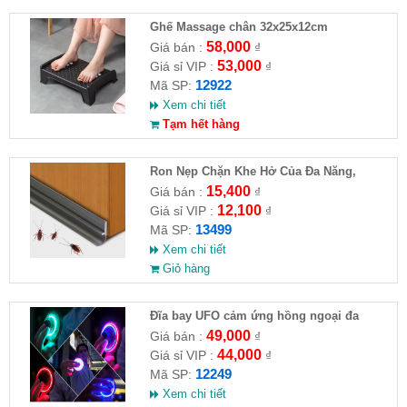
Ghế Massage chân 32x25x12cm
58,000
Giá bán :
₫
53,000
Giá sỉ VIP :
₫
12922
Mã SP:
Xem chi tiết
Tạm hết hàng
Ron Nẹp Chặn Khe Hở Của Đa Năng,
Chống Côn Trùng( HĐ )
15,400
Giá bán :
₫
12,100
Giá sỉ VIP :
₫
13499
Mã SP:
Xem chi tiết
Giỏ hàng
Đĩa bay UFO cảm ứng hồng ngoại đa
chiều tự động bay về
49,000
Giá bán :
₫
44,000
Giá sỉ VIP :
₫
12249
Mã SP:
Xem chi tiết