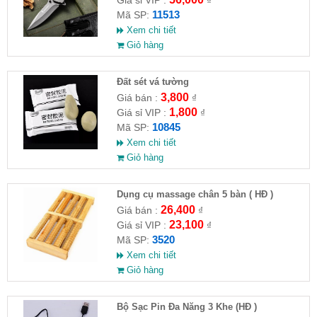
11513
Mã SP:
Xem chi tiết
Giỏ hàng
Đất sét vá tường
3,800
Giá bán :
₫
1,800
Giá sỉ VIP :
₫
10845
Mã SP:
Xem chi tiết
Giỏ hàng
Dụng cụ massage chân 5 bàn ( HĐ )
26,400
Giá bán :
₫
23,100
Giá sỉ VIP :
₫
3520
Mã SP:
Xem chi tiết
Giỏ hàng
Bộ Sạc Pin Đa Năng 3 Khe (HĐ )