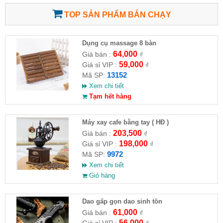
TOP SẢN PHẨM BÁN CHẠY
Dụng cụ massage 8 bàn
64,000
Giá bán :
₫
59,000
Giá sỉ VIP :
₫
13152
Mã SP:
Xem chi tiết
Tạm hết hàng
Máy xay cafe bằng tay ( HĐ )
203,500
Giá bán :
₫
198,000
Giá sỉ VIP :
₫
9972
Mã SP:
Xem chi tiết
Giỏ hàng
Dao gấp gọn dao sinh tồn
61,000
Giá bán :
₫
56,000
Giá sỉ VIP :
₫