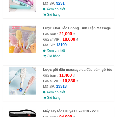
9231
Mã SP:
Xem chi tiết
Giỏ hàng
Lược Chải Tóc Chống Tĩnh Điện Massage
Da Đầu Đủ Màu
21,000
Giá bán :
₫
18,000
Giá sỉ VIP :
₫
13190
Mã SP:
Xem chi tiết
Giỏ hàng
Lược gội đầu massage da đầu bấm gỡ tóc
11,400
Giá bán :
₫
10,830
Giá sỉ VIP :
₫
13313
Mã SP:
Xem chi tiết
Giỏ hàng
Máy sấy tóc Deliya DLY-8018 - 2200
94,000
Giá bán :
₫