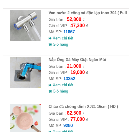
Van nước 2 cổng xả độc lập inox 304 ( Full
VAT )
52,800
Giá bán :
₫
47,300
Giá sỉ VIP :
₫
11667
Mã SP:
Xem chi tiết
Giỏ hàng
Nắp Ống Xả Máy Giặt Ngăn Mùi
21,000
Giá bán :
₫
19,000
Giá sỉ VIP :
₫
13352
Mã SP:
Xem chi tiết
Giỏ hàng
Chảo đá chống dính XJ21-16cm ( HĐ )
82,500
Giá bán :
₫
77,000
Giá sỉ VIP :
₫
9280
Mã SP:
Xem chi tiết