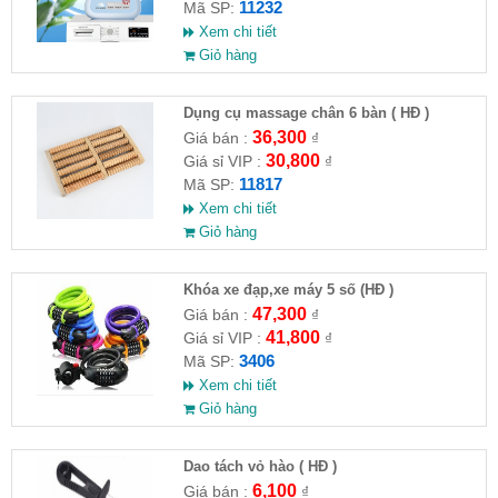
11232
Mã SP:
Xem chi tiết
Giỏ hàng
Dụng cụ massage chân 6 bàn ( HĐ )
36,300
Giá bán :
₫
30,800
Giá sỉ VIP :
₫
11817
Mã SP:
Xem chi tiết
Giỏ hàng
Khóa xe đạp,xe máy 5 số (HĐ )
47,300
Giá bán :
₫
41,800
Giá sỉ VIP :
₫
3406
Mã SP:
Xem chi tiết
Giỏ hàng
Dao tách vỏ hào ( HĐ )
6,100
Giá bán :
₫