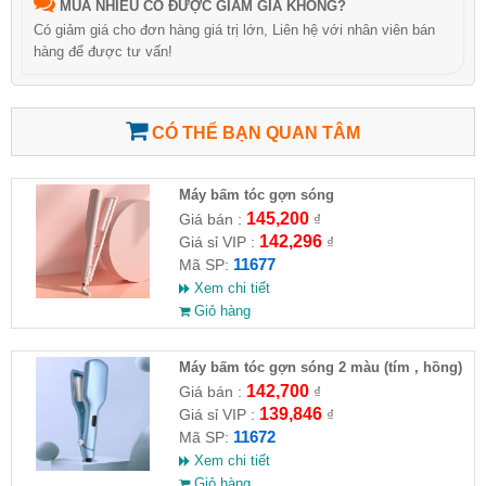
MUA NHIỀU CÓ ĐƯỢC GIẢM GIÁ KHÔNG?
Có giảm giá cho đơn hàng giá trị lớn, Liên hệ với nhân viên bán
hàng để được tư vấn!
CÓ THỂ BẠN QUAN TÂM
Máy bấm tóc gợn sóng
145,200
Giá bán :
₫
142,296
Giá sỉ VIP :
₫
11677
Mã SP:
Xem chi tiết
Giỏ hàng
Máy bấm tóc gợn sóng 2 màu (tím , hồng)
142,700
Giá bán :
₫
139,846
Giá sỉ VIP :
₫
11672
Mã SP:
Xem chi tiết
Giỏ hàng