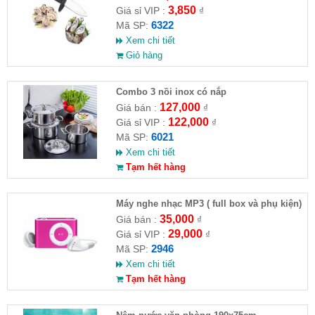
3,850
Giá sỉ VIP :
₫
6322
Mã SP:
Xem chi tiết
Giỏ hàng
Combo 3 nồi inox có nắp
127,000
Giá bán :
₫
122,000
Giá sỉ VIP :
₫
6021
Mã SP:
Xem chi tiết
Tạm hết hàng
Máy nghe nhạc MP3 ( full box và phụ kiện)
35,000
Giá bán :
₫
29,000
Giá sỉ VIP :
₫
2946
Mã SP:
Xem chi tiết
Tạm hết hàng