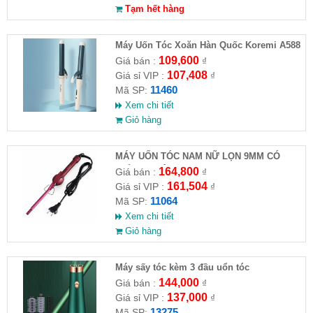
Tạm hết hàng
Máy Uốn Tóc Xoăn Hàn Quốc Koremi A588
109,600
Giá bán :
₫
107,408
Giá sỉ VIP :
₫
11460
Mã SP:
Xem chi tiết
Giỏ hàng
MÁY UỐN TÓC NAM NỮ LỌN 9MM CÓ
CHỈNH NHIỆT KEMEI - 1023
164,800
Giá bán :
₫
161,504
Giá sỉ VIP :
₫
11064
Mã SP:
Xem chi tiết
Giỏ hàng
Máy sấy tóc kèm 3 đầu uổn tóc
144,000
Giá bán :
₫
137,000
Giá sỉ VIP :
₫
13275
Mã SP: