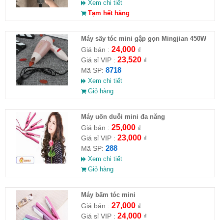
Xem chi tiết
Tạm hết hàng
Máy sấy tóc mini gập gọn Mingjian 450W
24,000
Giá bán :
₫
23,520
Giá sỉ VIP :
₫
8718
Mã SP:
Xem chi tiết
Giỏ hàng
Máy uốn duỗi mini đa năng
25,000
Giá bán :
₫
23,000
Giá sỉ VIP :
₫
288
Mã SP:
Xem chi tiết
Giỏ hàng
Máy bấm tóc mini
27,000
Giá bán :
₫
24,000
Giá sỉ VIP :
₫