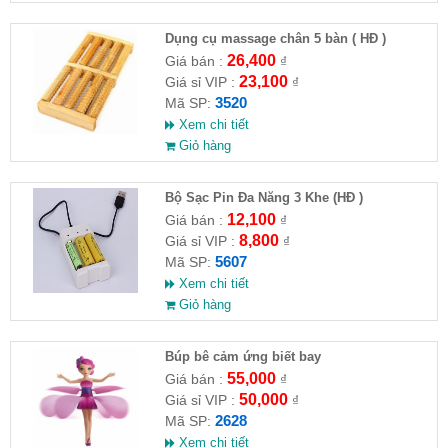
Dụng cụ massage chân 5 bàn ( HĐ )
26,400
Giá bán :
₫
23,100
Giá sỉ VIP :
₫
3520
Mã SP:
Xem chi tiết
Giỏ hàng
Bộ Sạc Pin Đa Năng 3 Khe (HĐ )
12,100
Giá bán :
₫
8,800
Giá sỉ VIP :
₫
5607
Mã SP:
Xem chi tiết
Giỏ hàng
​Búp bê cảm ứng biết bay
55,000
Giá bán :
₫
50,000
Giá sỉ VIP :
₫
2628
Mã SP:
Xem chi tiết