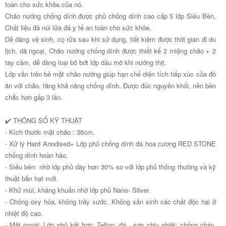
toàn cho sức khỏe của nó.
Chảo nướng chống dính được phủ chống dính cao cấp 5 lớp Siêu Bền,
Chất liệu đá núi lửa đá y tế an toàn cho sức khỏe.
Dễ dàng vệ sinh, cọ rửa sau khi sử dụng, tiết kiệm được thời gian đi du
lịch, dã ngoại, Chảo nướng chống dính được thiết kế 2 miệng chảo + 2
tay cầm, dễ dàng loại bỏ bớt lớp dầu mỡ khi nướng thịt.
Lớp vân trên bề mặt chảo nướng giúp hạn chế diện tích tiếp xúc của đồ
ăn với chảo, tăng khả năng chống dính. Được đúc nguyên khối, nên bền
chắc hơn gấp 3 lần.
✔️ THÔNG SỐ KỸ THUẬT
- Kích thước mặt chảo : 36cm.
- Xử lý Hard Anodised+ Lớp phủ chống dính đá hoa cương RED STONE
chống dính hoàn hảo.
- Siêu bền: nhờ lớp phủ dày hơn 30% so với lớp phủ thông thường và kỹ
thuật bắn hạt mới.
- Khử mùi, kháng khuẩn nhờ lớp phủ Nano- Silver.
- Chống oxy hóa, không trầy xước. Không sản sinh các chất độc hại ở
nhiệt độ cao.
- Mặt ngoài: Lớp phủ kết hợp: Teflon, đá , sơn chịu nhiệt: chống cháy,