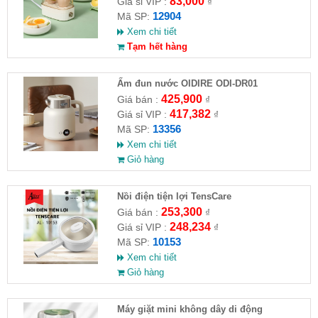
83,000
Giá sỉ VIP :
₫
12904
Mã SP:
Xem chi tiết
Tạm hết hàng
Ấm đun nước OIDIRE ODI-DR01
425,900
Giá bán :
₫
417,382
Giá sỉ VIP :
₫
13356
Mã SP:
Xem chi tiết
Giỏ hàng
Nồi điện tiện lợi TensCare
253,300
Giá bán :
₫
248,234
Giá sỉ VIP :
₫
10153
Mã SP:
Xem chi tiết
Giỏ hàng
Máy giặt mini không dây di động