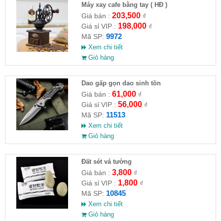
Máy xay cafe bằng tay ( HĐ )
203,500
Giá bán :
₫
198,000
Giá sỉ VIP :
₫
9972
Mã SP:
Xem chi tiết
Giỏ hàng
Dao gấp gọn dao sinh tồn
61,000
Giá bán :
₫
56,000
Giá sỉ VIP :
₫
11513
Mã SP:
Xem chi tiết
Giỏ hàng
Đất sét vá tường
3,800
Giá bán :
₫
1,800
Giá sỉ VIP :
₫
10845
Mã SP:
Xem chi tiết
Giỏ hàng