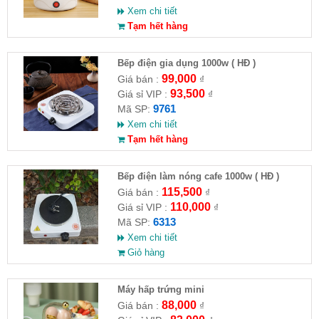
Xem chi tiết
Tạm hết hàng
Bếp điện gia dụng 1000w ( HĐ )
99,000
Giá bán :
₫
93,500
Giá sỉ VIP :
₫
9761
Mã SP:
Xem chi tiết
Tạm hết hàng
Bếp điện làm nóng cafe 1000w ( HĐ )
115,500
Giá bán :
₫
110,000
Giá sỉ VIP :
₫
6313
Mã SP:
Xem chi tiết
Giỏ hàng
Máy hấp trứng mini
88,000
Giá bán :
₫