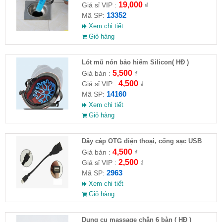
19,000
Giá sỉ VIP :
₫
13352
Mã SP:
Xem chi tiết
Giỏ hàng
Lót mũ nón bảo hiểm Silicon( HĐ )
5,500
Giá bán :
₫
4,500
Giá sỉ VIP :
₫
14160
Mã SP:
Xem chi tiết
Giỏ hàng
Dây cáp OTG điện thoại, cổng sạc USB
4,500
Giá bán :
₫
2,500
Giá sỉ VIP :
₫
2963
Mã SP:
Xem chi tiết
Giỏ hàng
Dụng cụ massage chân 6 bàn ( HĐ )