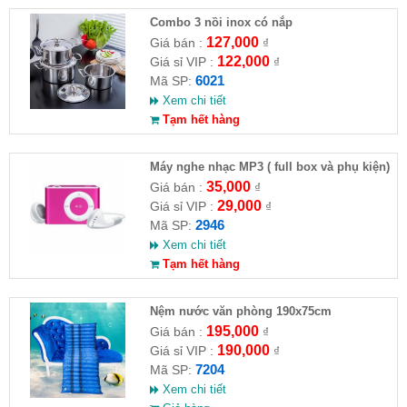
Combo 3 nồi inox có nắp
127,000
Giá bán :
₫
122,000
Giá sỉ VIP :
₫
6021
Mã SP:
Xem chi tiết
Tạm hết hàng
Máy nghe nhạc MP3 ( full box và phụ kiện)
35,000
Giá bán :
₫
29,000
Giá sỉ VIP :
₫
2946
Mã SP:
Xem chi tiết
Tạm hết hàng
Nệm nước văn phòng 190x75cm
195,000
Giá bán :
₫
190,000
Giá sỉ VIP :
₫
7204
Mã SP:
Xem chi tiết