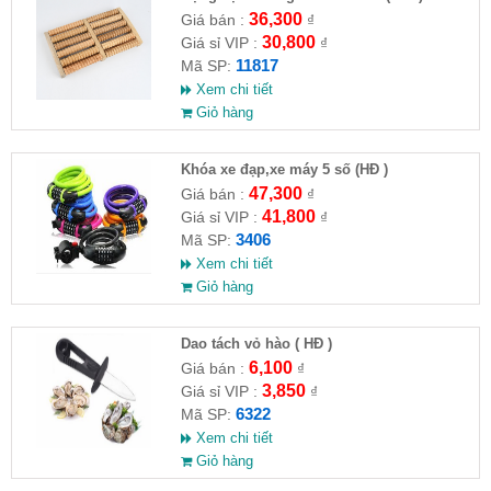
36,300
Giá bán :
₫
30,800
Giá sỉ VIP :
₫
11817
Mã SP:
Xem chi tiết
Giỏ hàng
Khóa xe đạp,xe máy 5 số (HĐ )
47,300
Giá bán :
₫
41,800
Giá sỉ VIP :
₫
3406
Mã SP:
Xem chi tiết
Giỏ hàng
Dao tách vỏ hào ( HĐ )
6,100
Giá bán :
₫
3,850
Giá sỉ VIP :
₫
6322
Mã SP:
Xem chi tiết
Giỏ hàng