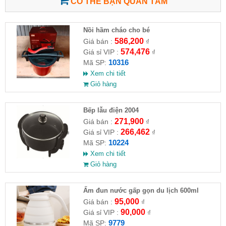
CÓ THỂ BẠN QUAN TÂM
Nồi hầm cháo cho bé
586,200
Giá bán :
₫
574,476
Giá sỉ VIP :
₫
10316
Mã SP:
Xem chi tiết
Giỏ hàng
Bếp lẫu điện 2004
271,900
Giá bán :
₫
266,462
Giá sỉ VIP :
₫
10224
Mã SP:
Xem chi tiết
Giỏ hàng
Ấm đun nước gấp gọn du lịch 600ml
95,000
Giá bán :
₫
90,000
Giá sỉ VIP :
₫
9779
Mã SP: