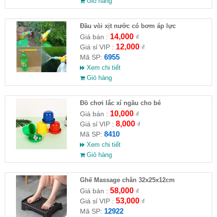
Giỏ hàng
Đầu vòi xịt nước có bơm áp lực
14,000
Giá bán :
₫
12,000
Giá sỉ VIP :
₫
6955
Mã SP:
Xem chi tiết
Giỏ hàng
Đồ chơi lắc xí ngầu cho bé
10,000
Giá bán :
₫
8,000
Giá sỉ VIP :
₫
8410
Mã SP:
Xem chi tiết
Giỏ hàng
Ghế Massage chân 32x25x12cm
58,000
Giá bán :
₫
53,000
Giá sỉ VIP :
₫
12922
Mã SP: