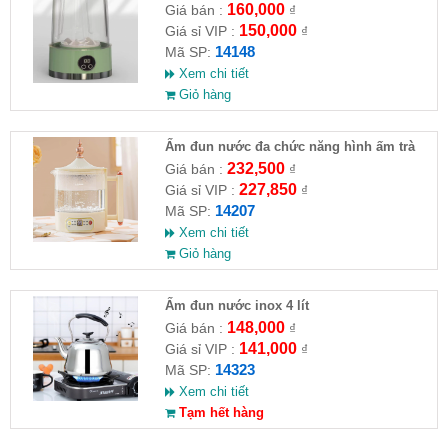
160,000
Giá bán :
₫
150,000
Giá sỉ VIP :
₫
14148
Mã SP:
Xem chi tiết
Giỏ hàng
Ấm đun nước đa chức năng hình ấm trà
232,500
Giá bán :
₫
227,850
Giá sỉ VIP :
₫
14207
Mã SP:
Xem chi tiết
Giỏ hàng
Ấm đun nước inox 4 lít
148,000
Giá bán :
₫
141,000
Giá sỉ VIP :
₫
14323
Mã SP:
Xem chi tiết
Tạm hết hàng