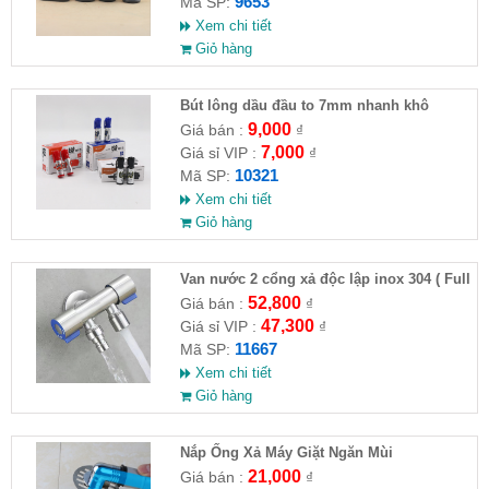
9653
Mã SP:
Xem chi tiết
Giỏ hàng
Bút lông dầu đầu to 7mm nhanh khô
9,000
Giá bán :
₫
7,000
Giá sỉ VIP :
₫
10321
Mã SP:
Xem chi tiết
Giỏ hàng
Van nước 2 cổng xả độc lập inox 304 ( Full
VAT )
52,800
Giá bán :
₫
47,300
Giá sỉ VIP :
₫
11667
Mã SP:
Xem chi tiết
Giỏ hàng
Nắp Ống Xả Máy Giặt Ngăn Mùi
21,000
Giá bán :
₫