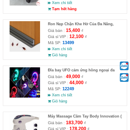
Xem chi tiết
Tạm hết hàng
Ron Nẹp Chặn Khe Hở Của Đa Năng,
Chống Côn Trùng( HĐ )
15,400
Giá bán :
₫
12,100
Giá sỉ VIP :
₫
13499
Mã SP:
Xem chi tiết
Giỏ hàng
Đĩa bay UFO cảm ứng hồng ngoại đa
chiều tự động bay về
49,000
Giá bán :
₫
44,000
Giá sỉ VIP :
₫
12249
Mã SP:
Xem chi tiết
Giỏ hàng
Máy Massage Cầm Tay Body Innovation (
HĐ )
183,700
Giá bán :
₫
178,200
Giá sỉ VIP :
₫