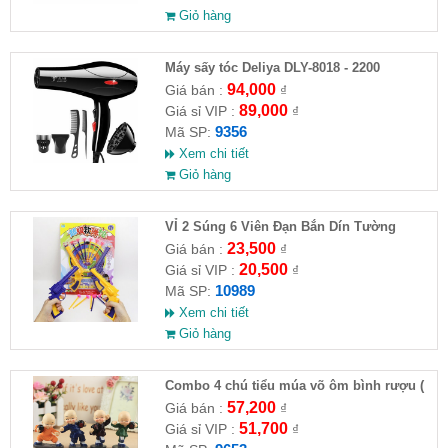
Giỏ hàng
Máy sấy tóc Deliya DLY-8018 - 2200
94,000
Giá bán :
₫
89,000
Giá sỉ VIP :
₫
9356
Mã SP:
Xem chi tiết
Giỏ hàng
VỈ 2 Súng 6 Viên Đạn Bắn Dín Tường
23,500
Giá bán :
₫
20,500
Giá sỉ VIP :
₫
10989
Mã SP:
Xem chi tiết
Giỏ hàng
Combo 4 chú tiểu múa võ ôm bình rượu (
HĐ )
57,200
Giá bán :
₫
51,700
Giá sỉ VIP :
₫