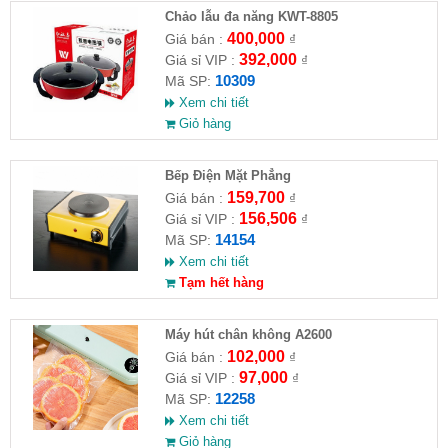
Chảo lẫu đa năng KWT-8805
400,000
Giá bán :
₫
392,000
Giá sỉ VIP :
₫
10309
Mã SP:
Xem chi tiết
Giỏ hàng
Bếp Điện Mặt Phẳng
159,700
Giá bán :
₫
156,506
Giá sỉ VIP :
₫
14154
Mã SP:
Xem chi tiết
Tạm hết hàng
Máy hút chân không A2600
102,000
Giá bán :
₫
97,000
Giá sỉ VIP :
₫
12258
Mã SP:
Xem chi tiết
Giỏ hàng