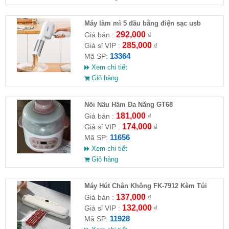
Máy làm mì 5 đầu bằng điện sạc usb
292,000
Giá bán :
₫
285,000
Giá sỉ VIP :
₫
13364
Mã SP:
Xem chi tiết
Giỏ hàng
Nồi Nấu Hầm Đa Năng GT68
181,000
Giá bán :
₫
174,000
Giá sỉ VIP :
₫
11656
Mã SP:
Xem chi tiết
Giỏ hàng
Máy Hút Chân Không FK-7912 Kèm Túi
137,000
Giá bán :
₫
132,000
Giá sỉ VIP :
₫
11928
Mã SP: