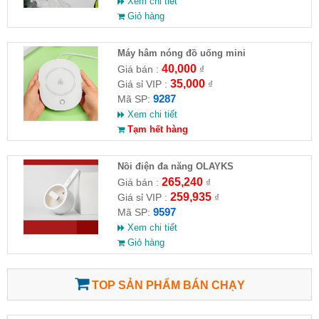
Xem chi tiết
Giỏ hàng
Máy hâm nóng đồ uống mini
16.5x12x2.8cm
40,000
Giá bán :
₫
35,000
Giá sỉ VIP :
₫
9287
Mã SP:
Xem chi tiết
Tạm hết hàng
Nồi điện đa năng OLAYKS
265,240
Giá bán :
₫
259,935
Giá sỉ VIP :
₫
9597
Mã SP:
Xem chi tiết
Giỏ hàng
TOP SẢN PHẨM BÁN CHẠY