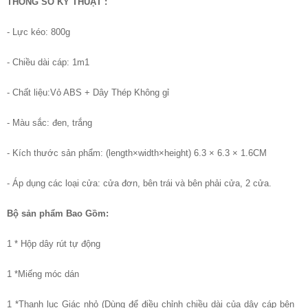
THÔNG SỐ KỸ THUẬT :
- Lực kéo: 800g
- Chiều dài cáp: 1m1
- Chất liệu:Vỏ ABS + Dây Thép Không gỉ
- Màu sắc: đen, trắng
- Kích thước sản phẩm: (length×width×height) 6.3 × 6.3 × 1.6CM
- Áp dụng các loại cửa: cửa đơn, bên trái và bên phải cửa, 2 cửa.
Bộ sản phẩm Bao Gồm:
1 * Hộp dây rút tự động
1 *Miếng móc dán
1 *Thanh lục Giác nhỏ (Dùng để điều chỉnh chiều dài của dây cáp bên