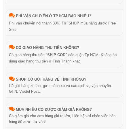
PHÍ VẬN CHUYỂN Ở TP.HCM BAO NHIÊU?
Phí vận chuyển nội thành 30K, Tới
SHOP
mua hàng được Free
Ship
CÓ GIAO HÀNG THU TIỀN KHÔNG?
Có giao hàng thu tiền
"SHIP COD"
các quận Tp.HCM, Không áp
dụng giao hàng thu tiền ở Tỉnh Thành khác
SHOP CÓ GỬI HÀNG VỀ TỈNH KHÔNG?
Có gửi hàng đi tỉnh, gửi chành xe và các dịch vụ vận chuyển
GHN, Viettel Post…
MUA NHIỀU CÓ ĐƯỢC GIẢM GIÁ KHÔNG?
Có giảm giá cho đơn hàng giá trị lớn, Liên hệ với nhân viên bán
hàng để được tư vấn!