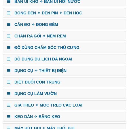
BÀN ỦI KHÔ ✧ BÀN ỦI HƠI NƯỚC
BÓNG ĐÈN ✧ ĐÈN PIN ✧ ĐÈN HỌC
CÂN ĐO ✧ ĐONG ĐẾM
CHĂN RA GỐI ✧ NỆM RÈM
ĐỒ DÙNG CHĂM SÓC THÚ CƯNG
ĐỒ DÙNG DU LỊCH DÃ NGOẠI
DỤNG CỤ ✧ THIẾT BỊ ĐIỆN
DIỆT ĐUỔI CÔN TRÙNG
DỤNG CỤ LÀM VƯỜN
GIÁ TREO ✧ MÓC TREO CÁC LOẠI
KEO DÁN ✧ BĂNG KEO
MÁY HÚT BỤI ✧ MÁY THỔI BỤI