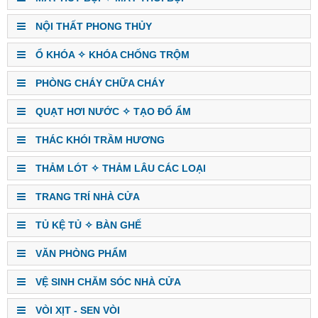
NỘI THẤT PHONG THỦY
Ổ KHÓA ✧ KHÓA CHỐNG TRỘM
PHÒNG CHÁY CHỮA CHÁY
QUẠT HƠI NƯỚC ✧ TẠO ĐỔ ẨM
THÁC KHÓI TRẦM HƯƠNG
THẢM LÓT ✧ THẢM LÂU CÁC LOẠI
TRANG TRÍ NHÀ CỬA
TỦ KỆ TỦ ✧ BÀN GHẾ
VĂN PHÒNG PHẨM
VỆ SINH CHĂM SÓC NHÀ CỬA
VÒI XỊT - SEN VÒI