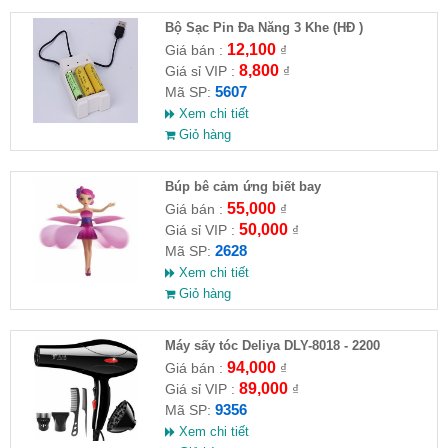
Bộ Sạc Pin Đa Năng 3 Khe (HĐ )
12,100
Giá bán :
₫
8,800
Giá sỉ VIP :
₫
5607
Mã SP:
Xem chi tiết
Giỏ hàng
​Búp bê cảm ứng biết bay
55,000
Giá bán :
₫
50,000
Giá sỉ VIP :
₫
2628
Mã SP:
Xem chi tiết
Giỏ hàng
Máy sấy tóc Deliya DLY-8018 - 2200
94,000
Giá bán :
₫
89,000
Giá sỉ VIP :
₫
9356
Mã SP:
Xem chi tiết