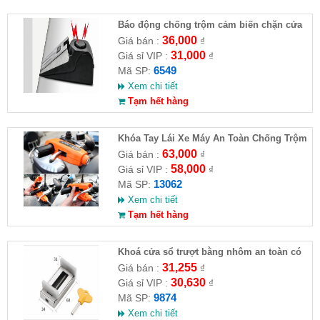
Báo động chống trộm cảm biến chặn cửa
36,000
Giá bán :
₫
31,000
Giá sỉ VIP :
₫
6549
Mã SP:
Xem chi tiết
Tạm hết hàng
Khóa Tay Lái Xe Máy An Toàn Chống Trộm
63,000
Giá bán :
₫
58,000
Giá sỉ VIP :
₫
13062
Mã SP:
Xem chi tiết
Tạm hết hàng
Khoá cửa sổ trượt bằng nhôm an toàn có
chia khoá
31,255
Giá bán :
₫
30,630
Giá sỉ VIP :
₫
9874
Mã SP:
Xem chi tiết