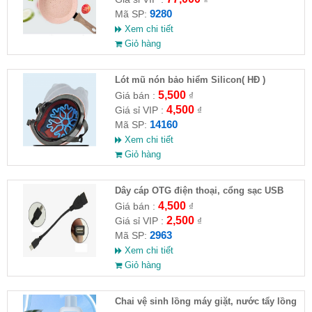
9280
Mã SP:
Xem chi tiết
Giỏ hàng
Lót mũ nón bảo hiểm Silicon( HĐ )
5,500
Giá bán :
₫
4,500
Giá sỉ VIP :
₫
14160
Mã SP:
Xem chi tiết
Giỏ hàng
Dây cáp OTG điện thoại, cổng sạc USB
4,500
Giá bán :
₫
2,500
Giá sỉ VIP :
₫
2963
Mã SP:
Xem chi tiết
Giỏ hàng
Chai vệ sinh lồng máy giặt, nước tẩy lồng