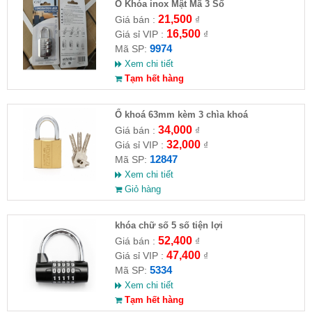
Ổ Khóa inox Mật Mã 3 Số
21,500
Giá bán :
₫
16,500
Giá sỉ VIP :
₫
9974
Mã SP:
Xem chi tiết
Tạm hết hàng
Ổ khoá 63mm kèm 3 chìa khoá
34,000
Giá bán :
₫
32,000
Giá sỉ VIP :
₫
12847
Mã SP:
Xem chi tiết
Giỏ hàng
khóa chữ số 5 số tiện lợi
52,400
Giá bán :
₫
47,400
Giá sỉ VIP :
₫
5334
Mã SP:
Xem chi tiết
Tạm hết hàng