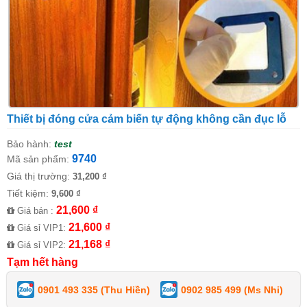
Thiết bị đóng cửa cảm biến tự động không cần đục lỗ
Bảo hành:
test
9740
Mã sản phẩm:
Giá thị trường:
31,200 ₫
Tiết kiệm:
9,600 ₫
21,600 ₫
Giá bán :
21,600 ₫
Giá sỉ VIP1:
21,168 ₫
Giá sỉ VIP2:
Tạm hết hàng
0901 493 335 (Thu Hiền)
0902 985 499 (Ms Nhi)