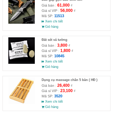
61,000
Giá bán :
₫
56,000
Giá sỉ VIP :
₫
11513
Mã SP:
Xem chi tiết
Giỏ hàng
Đất sét vá tường
3,800
Giá bán :
₫
1,800
Giá sỉ VIP :
₫
10845
Mã SP:
Xem chi tiết
Giỏ hàng
Dụng cụ massage chân 5 bàn ( HĐ )
26,400
Giá bán :
₫
23,100
Giá sỉ VIP :
₫
3520
Mã SP:
Xem chi tiết
Giỏ hàng