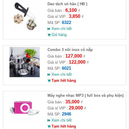
Dao tách vỏ hào ( HĐ )
6,100
Giá bán :
₫
3,850
Giá sỉ VIP :
₫
6322
Mã SP:
Xem chi tiết
Giỏ hàng
Combo 3 nồi inox có nắp
127,000
Giá bán :
₫
122,000
Giá sỉ VIP :
₫
6021
Mã SP:
Xem chi tiết
Tạm hết hàng
Máy nghe nhạc MP3 ( full box và phụ kiện)
35,000
Giá bán :
₫
29,000
Giá sỉ VIP :
₫
2946
Mã SP:
Xem chi tiết
Tạm hết hàng