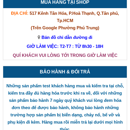
MUA HÀNG TẠI SHOP
ĐỊA CHỈ:
517 Kênh Tân Hóa, P.Hoà Thạnh, Q.Tân phú,
Tp.HCM
(Trên Google Phường Phú Trung)
Bản đồ chỉ dẫn đường đi
GIỜ LÀM VIỆC: T2-T7 : TỪ 8h30 - 18H
QUÍ KHÁCH VUI LÒNG TỚI TRONG GIỜ LÀM VIỆC
BẢO HÀNH & ĐỔI TRẢ
Những sản phẩm test khách hàng mua và kiểm tra tại chỗ,
kiểm tra đầy đủ hàng hóa trước khi ra về, đối với những
sản phẩm bảo hành 7 ngày quý khách vui lòng đem hóa
đơn theo để được bảo hành, không bảo hành những
trường hợp sản phẩm bị biến dạng, cháy nổ, bể vỡ và
phụ kiện đi kèm. Hàng mua rồi miễn trả lại dưới mọi hình
thức.