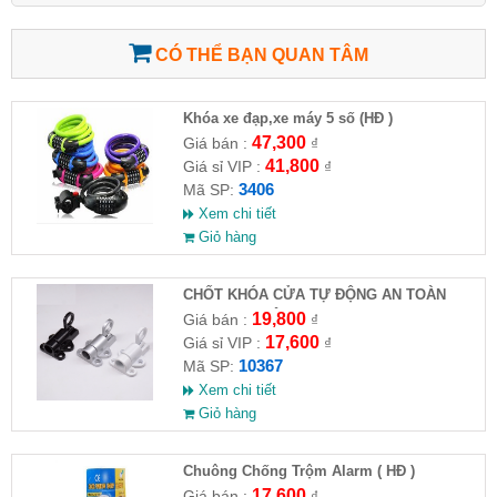
CÓ THỂ BẠN QUAN TÂM
Khóa xe đạp,xe máy 5 số (HĐ )
47,300
Giá bán :
₫
41,800
Giá sỉ VIP :
₫
3406
Mã SP:
Xem chi tiết
Giỏ hàng
CHỐT KHÓA CỬA TỰ ĐỘNG AN TOÀN
HỢP KIM NHÔM( Full VAT )
19,800
Giá bán :
₫
17,600
Giá sỉ VIP :
₫
10367
Mã SP:
Xem chi tiết
Giỏ hàng
Chuông Chống Trộm Alarm ( HĐ )
17,600
Giá bán :
₫