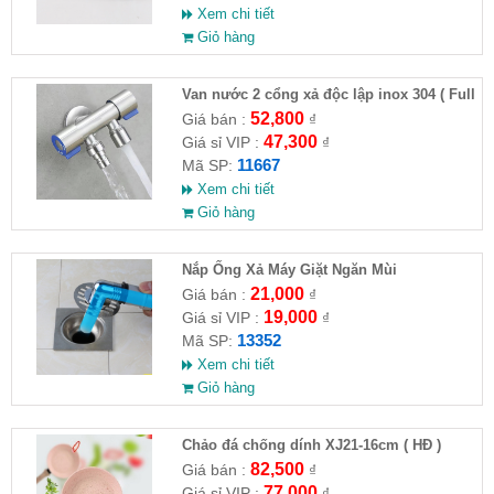
Xem chi tiết
Giỏ hàng
Van nước 2 cổng xả độc lập inox 304 ( Full
VAT )
52,800
Giá bán :
₫
47,300
Giá sỉ VIP :
₫
11667
Mã SP:
Xem chi tiết
Giỏ hàng
Nắp Ống Xả Máy Giặt Ngăn Mùi
21,000
Giá bán :
₫
19,000
Giá sỉ VIP :
₫
13352
Mã SP:
Xem chi tiết
Giỏ hàng
Chảo đá chống dính XJ21-16cm ( HĐ )
82,500
Giá bán :
₫
77,000
Giá sỉ VIP :
₫