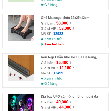
Giỏ hàng
Ghế Massage chân 32x25x12cm
58,000
Giá bán :
₫
53,000
Giá sỉ VIP :
₫
12922
Mã SP:
Xem chi tiết
Tạm hết hàng
Ron Nẹp Chặn Khe Hở Của Đa Năng,
Chống Côn Trùng( HĐ )
15,400
Giá bán :
₫
12,100
Giá sỉ VIP :
₫
13499
Mã SP:
Xem chi tiết
Giỏ hàng
Đĩa bay UFO cảm ứng hồng ngoại đa
chiều tự động bay về
49,000
Giá bán :
₫
44,000
Giá sỉ VIP :
₫