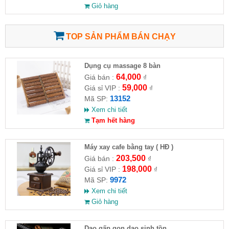
Giỏ hàng
TOP SẢN PHẨM BÁN CHẠY
Dụng cụ massage 8 bàn
64,000
Giá bán :
₫
59,000
Giá sỉ VIP :
₫
13152
Mã SP:
Xem chi tiết
Tạm hết hàng
Máy xay cafe bằng tay ( HĐ )
203,500
Giá bán :
₫
198,000
Giá sỉ VIP :
₫
9972
Mã SP:
Xem chi tiết
Giỏ hàng
Dao gấp gọn dao sinh tồn