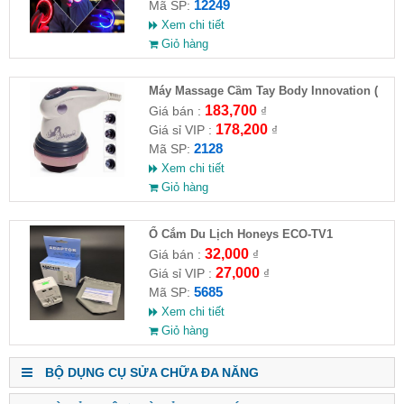
12249
Mã SP:
Xem chi tiết
Giỏ hàng
Máy Massage Cầm Tay Body Innovation (
HĐ )
183,700
Giá bán :
₫
178,200
Giá sỉ VIP :
₫
2128
Mã SP:
Xem chi tiết
Giỏ hàng
Ổ Cắm Du Lịch Honeys ECO-TV1
32,000
Giá bán :
₫
27,000
Giá sỉ VIP :
₫
5685
Mã SP:
Xem chi tiết
Giỏ hàng
BỘ DỤNG CỤ SỬA CHỮA ĐA NĂNG