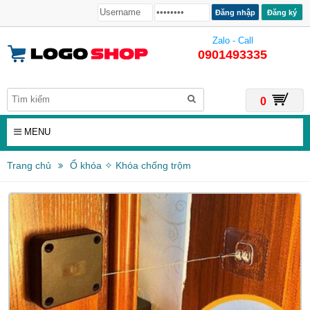
Đăng ký
Zalo - Call
0901493335
0
MENU
Trang chủ
Ổ khóa ✧ Khóa chống trộm