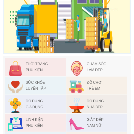
THỜI TRANG
CHAM SÓC
PHỤ KIỆN
LÀM ĐẸP
SỨC KHỎE
ĐỒ CHƠI
LUYỆN TẬP
TRẺ EM
ĐỒ DÙNG
ĐỒ DÙNG
GIA DỤNG
NHÀ BẾP
LINH KIỆN
GIÀY DÉP
PHỤ KIỆN
NAM NỮ