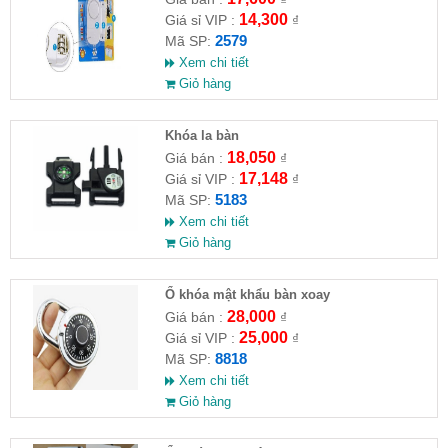
14,300
Giá sỉ VIP :
₫
2579
Mã SP:
Xem chi tiết
Giỏ hàng
Khóa la bàn
18,050
Giá bán :
₫
17,148
Giá sỉ VIP :
₫
5183
Mã SP:
Xem chi tiết
Giỏ hàng
Ổ khóa mật khẩu bàn xoay
28,000
Giá bán :
₫
25,000
Giá sỉ VIP :
₫
8818
Mã SP:
Xem chi tiết
Giỏ hàng