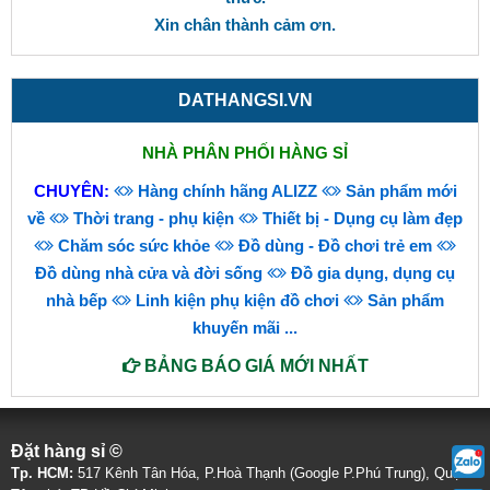
Xin chân thành cảm ơn.
DATHANGSI.VN
NHÀ PHÂN PHỐI HÀNG SỈ
CHUYÊN:
Hàng chính hãng ALIZZ
Sản phẩm mới
về
Thời trang - phụ kiện
Thiết bị - Dụng cụ làm đẹp
Chăm sóc sức khỏe
Đồ dùng - Đồ chơi trẻ em
Đồ dùng nhà cửa và đời sống
Đồ gia dụng, dụng cụ
nhà bếp
Linh kiện phụ kiện đồ chơi
Sản phẩm
khuyến mãi
...
BẢNG BÁO GIÁ MỚI NHẤT
Đặt hàng sỉ ©
Tp. HCM:
517 Kênh Tân Hóa, P.Hoà Thạnh (Google P.Phú Trung), Quận