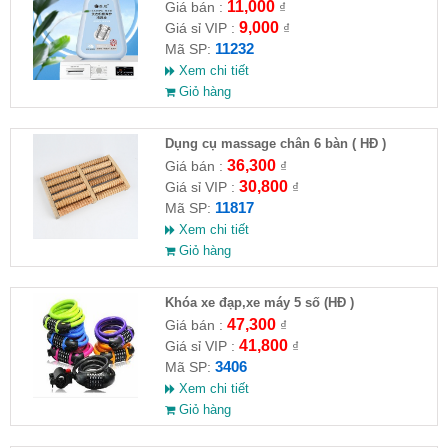
máy giặt CLEANING FLUID
11,000
Giá bán :
₫
9,000
Giá sỉ VIP :
₫
11232
Mã SP:
Xem chi tiết
Giỏ hàng
Dụng cụ massage chân 6 bàn ( HĐ )
36,300
Giá bán :
₫
30,800
Giá sỉ VIP :
₫
11817
Mã SP:
Xem chi tiết
Giỏ hàng
Khóa xe đạp,xe máy 5 số (HĐ )
47,300
Giá bán :
₫
41,800
Giá sỉ VIP :
₫
3406
Mã SP:
Xem chi tiết
Giỏ hàng