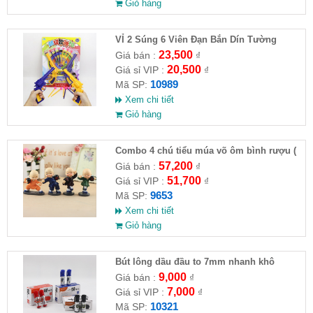
Giỏ hàng
VỈ 2 Súng 6 Viên Đạn Bắn Dín Tường
23,500
Giá bán :
₫
20,500
Giá sỉ VIP :
₫
10989
Mã SP:
Xem chi tiết
Giỏ hàng
Combo 4 chú tiểu múa võ ôm bình rượu (
HĐ )
57,200
Giá bán :
₫
51,700
Giá sỉ VIP :
₫
9653
Mã SP:
Xem chi tiết
Giỏ hàng
Bút lông dầu đầu to 7mm nhanh khô
9,000
Giá bán :
₫
7,000
Giá sỉ VIP :
₫
10321
Mã SP: