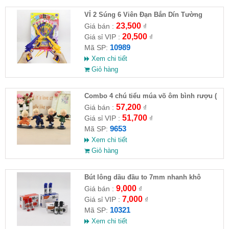
VỈ 2 Súng 6 Viên Đạn Bắn Dín Tường
23,500
Giá bán :
₫
20,500
Giá sỉ VIP :
₫
10989
Mã SP:
Xem chi tiết
Giỏ hàng
Combo 4 chú tiểu múa võ ôm bình rượu (
HĐ )
57,200
Giá bán :
₫
51,700
Giá sỉ VIP :
₫
9653
Mã SP:
Xem chi tiết
Giỏ hàng
Bút lông dầu đầu to 7mm nhanh khô
9,000
Giá bán :
₫
7,000
Giá sỉ VIP :
₫
10321
Mã SP:
Xem chi tiết