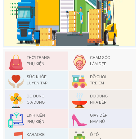
THỜI TRANG
CHAM SÓC
PHỤ KIỆN
LÀM ĐẸP
SỨC KHỎE
ĐỒ CHƠI
LUYỆN TẬP
TRẺ EM
ĐỒ DÙNG
ĐỒ DÙNG
GIA DỤNG
NHÀ BẾP
LINH KIỆN
GIÀY DÉP
PHỤ KIỆN
NAM NỮ
KARAOKE
Ô TÔ