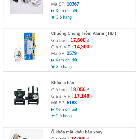
10367
Mã SP:
Xem chi tiết
Giỏ hàng
Chuông Chống Trộm Alarm ( HĐ )
17,600
Giá bán :
₫
14,300
Giá sỉ VIP :
₫
2579
Mã SP:
Xem chi tiết
Giỏ hàng
Khóa la bàn
18,050
Giá bán :
₫
17,148
Giá sỉ VIP :
₫
5183
Mã SP:
Xem chi tiết
Giỏ hàng
Ổ khóa mật khẩu bàn xoay
28,000
Giá bán :
₫