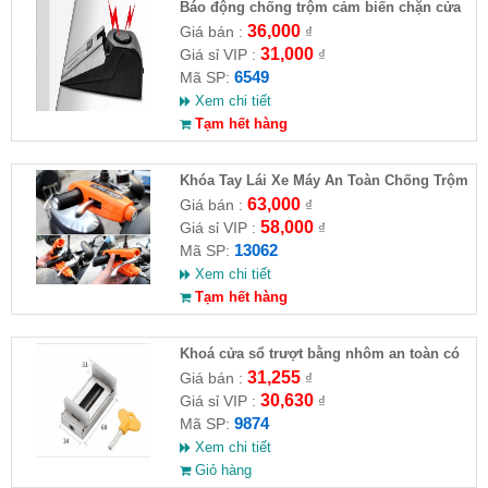
Báo động chống trộm cảm biến chặn cửa
36,000
Giá bán :
₫
31,000
Giá sỉ VIP :
₫
6549
Mã SP:
Xem chi tiết
Tạm hết hàng
Khóa Tay Lái Xe Máy An Toàn Chống Trộm
63,000
Giá bán :
₫
58,000
Giá sỉ VIP :
₫
13062
Mã SP:
Xem chi tiết
Tạm hết hàng
Khoá cửa sổ trượt bằng nhôm an toàn có
chia khoá
31,255
Giá bán :
₫
30,630
Giá sỉ VIP :
₫
9874
Mã SP:
Xem chi tiết
Giỏ hàng