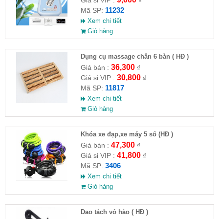
11232
Mã SP:
Xem chi tiết
Giỏ hàng
Dụng cụ massage chân 6 bàn ( HĐ )
36,300
Giá bán :
₫
30,800
Giá sỉ VIP :
₫
11817
Mã SP:
Xem chi tiết
Giỏ hàng
Khóa xe đạp,xe máy 5 số (HĐ )
47,300
Giá bán :
₫
41,800
Giá sỉ VIP :
₫
3406
Mã SP:
Xem chi tiết
Giỏ hàng
Dao tách vỏ hào ( HĐ )