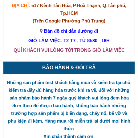
ĐỊA CHỈ:
517 Kênh Tân Hóa, P.Hoà Thạnh, Q.Tân phú,
Tp.HCM
(Trên Google Phường Phú Trung)
Bản đồ chỉ dẫn đường đi
GIỜ LÀM VIỆC: T2-T7 : TỪ 8h30 - 18H
QUÍ KHÁCH VUI LÒNG TỚI TRONG GIỜ LÀM VIỆC
BẢO HÀNH & ĐỔI TRẢ
Những sản phẩm test khách hàng mua và kiểm tra tại chỗ,
kiểm tra đầy đủ hàng hóa trước khi ra về, đối với những
sản phẩm bảo hành 7 ngày quý khách vui lòng đem hóa
đơn theo để được bảo hành, không bảo hành những
trường hợp sản phẩm bị biến dạng, cháy nổ, bể vỡ và
phụ kiện đi kèm. Hàng mua rồi miễn trả lại dưới mọi hình
thức.
Xin chân thành cảm ơn.