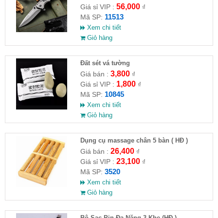
56,000
Giá sỉ VIP :
₫
11513
Mã SP:
Xem chi tiết
Giỏ hàng
Đất sét vá tường
3,800
Giá bán :
₫
1,800
Giá sỉ VIP :
₫
10845
Mã SP:
Xem chi tiết
Giỏ hàng
Dụng cụ massage chân 5 bàn ( HĐ )
26,400
Giá bán :
₫
23,100
Giá sỉ VIP :
₫
3520
Mã SP:
Xem chi tiết
Giỏ hàng
Bộ Sạc Pin Đa Năng 3 Khe (HĐ )