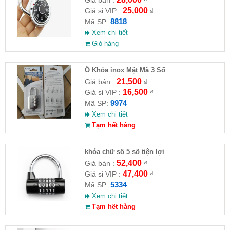
25,000
Giá sỉ VIP :
₫
8818
Mã SP:
Xem chi tiết
Giỏ hàng
Ổ Khóa inox Mật Mã 3 Số
21,500
Giá bán :
₫
16,500
Giá sỉ VIP :
₫
9974
Mã SP:
Xem chi tiết
Tạm hết hàng
khóa chữ số 5 số tiện lợi
52,400
Giá bán :
₫
47,400
Giá sỉ VIP :
₫
5334
Mã SP:
Xem chi tiết
Tạm hết hàng