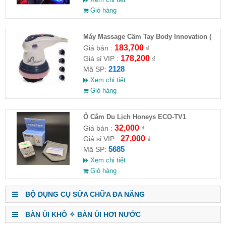
Giỏ hàng
Máy Massage Cầm Tay Body Innovation (
HĐ )
183,700
Giá bán :
₫
178,200
Giá sỉ VIP :
₫
2128
Mã SP:
Xem chi tiết
Giỏ hàng
Ổ Cắm Du Lịch Honeys ECO-TV1
32,000
Giá bán :
₫
27,000
Giá sỉ VIP :
₫
5685
Mã SP:
Xem chi tiết
Giỏ hàng
BỘ DỤNG CỤ SỬA CHỮA ĐA NĂNG
BÀN ỦI KHÔ ✧ BÀN ỦI HƠI NƯỚC