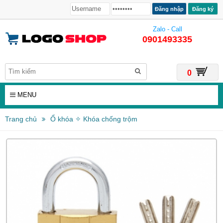
Đăng ký
Zalo - Call
0901493335
0
MENU
Trang chủ
Ổ khóa ✧ Khóa chống trộm