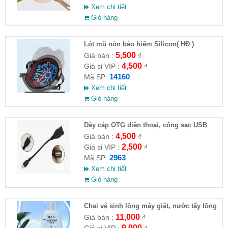
Xem chi tiết
Giỏ hàng
Lót mũ nón bảo hiểm Silicon( HĐ )
5,500
Giá bán :
₫
4,500
Giá sỉ VIP :
₫
14160
Mã SP:
Xem chi tiết
Giỏ hàng
Dây cáp OTG điện thoại, cổng sạc USB
4,500
Giá bán :
₫
2,500
Giá sỉ VIP :
₫
2963
Mã SP:
Xem chi tiết
Giỏ hàng
Chai vệ sinh lồng máy giặt, nước tẩy lồng
máy giặt CLEANING FLUID
11,000
Giá bán :
₫
9,000
Giá sỉ VIP :
₫