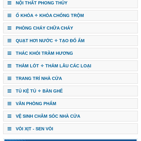
NỘI THẤT PHONG THỦY
Ổ KHÓA ✧ KHÓA CHỐNG TRỘM
PHÒNG CHÁY CHỮA CHÁY
QUẠT HƠI NƯỚC ✧ TẠO ĐỔ ẨM
THÁC KHÓI TRẦM HƯƠNG
THẢM LÓT ✧ THẢM LÂU CÁC LOẠI
TRANG TRÍ NHÀ CỬA
TỦ KỆ TỦ ✧ BÀN GHẾ
VĂN PHÒNG PHẨM
VỆ SINH CHĂM SÓC NHÀ CỬA
VÒI XỊT - SEN VÒI