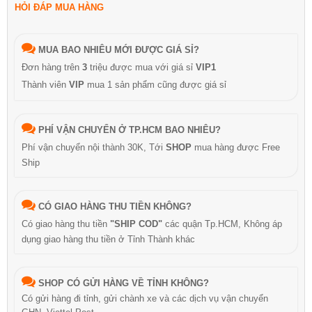
HỎI ĐÁP MUA HÀNG
MUA BAO NHIÊU MỚI ĐƯỢC GIÁ SỈ?
Đơn hàng trên
3
triệu được mua với giá sỉ
VIP1
Thành viên
VIP
mua 1 sản phẩm cũng được giá sỉ
PHÍ VẬN CHUYỂN Ở TP.HCM BAO NHIÊU?
Phí vận chuyển nội thành 30K, Tới
SHOP
mua hàng được Free
Ship
CÓ GIAO HÀNG THU TIỀN KHÔNG?
Có giao hàng thu tiền
"SHIP COD"
các quận Tp.HCM, Không áp
dụng giao hàng thu tiền ở Tỉnh Thành khác
SHOP CÓ GỬI HÀNG VỀ TỈNH KHÔNG?
Có gửi hàng đi tỉnh, gửi chành xe và các dịch vụ vận chuyển