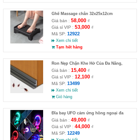
Ghế Massage chân 32x25x12cm
58,000
Giá bán :
₫
53,000
Giá sỉ VIP :
₫
12922
Mã SP:
Xem chi tiết
Tạm hết hàng
Ron Nẹp Chặn Khe Hở Của Đa Năng,
Chống Côn Trùng( HĐ )
15,400
Giá bán :
₫
12,100
Giá sỉ VIP :
₫
13499
Mã SP:
Xem chi tiết
Giỏ hàng
Đĩa bay UFO cảm ứng hồng ngoại đa
chiều tự động bay về
49,000
Giá bán :
₫
44,000
Giá sỉ VIP :
₫
12249
Mã SP:
Xem chi tiết