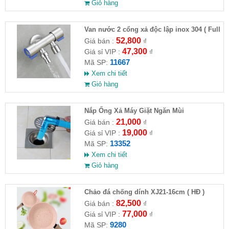
Giỏ hàng
Van nước 2 cổng xả độc lập inox 304 ( Full
VAT )
52,800
Giá bán :
₫
47,300
Giá sỉ VIP :
₫
11667
Mã SP:
Xem chi tiết
Giỏ hàng
Nắp Ống Xả Máy Giặt Ngăn Mùi
21,000
Giá bán :
₫
19,000
Giá sỉ VIP :
₫
13352
Mã SP:
Xem chi tiết
Giỏ hàng
Chảo đá chống dính XJ21-16cm ( HĐ )
82,500
Giá bán :
₫
77,000
Giá sỉ VIP :
₫
9280
Mã SP: