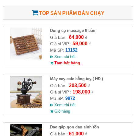
TOP SẢN PHẨM BÁN CHẠY
Dụng cụ massage 8 bàn
64,000
Giá bán :
₫
59,000
Giá sỉ VIP :
₫
13152
Mã SP:
Xem chi tiết
Tạm hết hàng
Máy xay cafe bằng tay ( HĐ )
203,500
Giá bán :
₫
198,000
Giá sỉ VIP :
₫
9972
Mã SP:
Xem chi tiết
Giỏ hàng
Dao gấp gọn dao sinh tồn
61,000
Giá bán :
₫