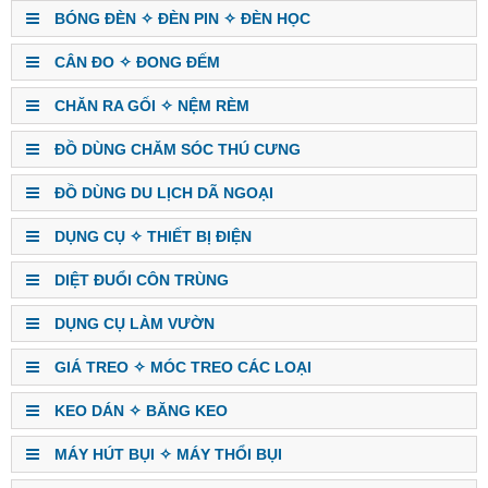
BÓNG ĐÈN ✧ ĐÈN PIN ✧ ĐÈN HỌC
CÂN ĐO ✧ ĐONG ĐẾM
CHĂN RA GỐI ✧ NỆM RÈM
ĐỒ DÙNG CHĂM SÓC THÚ CƯNG
ĐỒ DÙNG DU LỊCH DÃ NGOẠI
DỤNG CỤ ✧ THIẾT BỊ ĐIỆN
DIỆT ĐUỔI CÔN TRÙNG
DỤNG CỤ LÀM VƯỜN
GIÁ TREO ✧ MÓC TREO CÁC LOẠI
KEO DÁN ✧ BĂNG KEO
MÁY HÚT BỤI ✧ MÁY THỔI BỤI