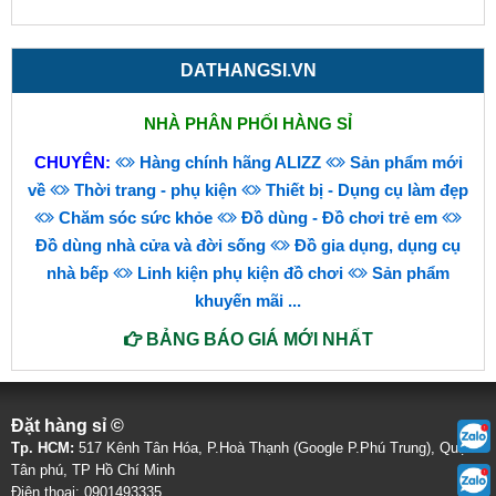
DATHANGSI.VN
NHÀ PHÂN PHỐI HÀNG SỈ
CHUYÊN:
Hàng chính hãng ALIZZ
Sản phẩm mới
về
Thời trang - phụ kiện
Thiết bị - Dụng cụ làm đẹp
Chăm sóc sức khỏe
Đồ dùng - Đồ chơi trẻ em
Đồ dùng nhà cửa và đời sống
Đồ gia dụng, dụng cụ
nhà bếp
Linh kiện phụ kiện đồ chơi
Sản phẩm
khuyến mãi
...
BẢNG BÁO GIÁ MỚI NHẤT
Đặt hàng sỉ ©
Tp. HCM:
517 Kênh Tân Hóa, P.Hoà Thạnh (Google P.Phú Trung), Quận
Tân phú, TP Hồ Chí Minh
Điện thoại: 0901493335