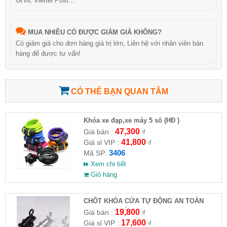
GHN, Viettel Post…
MUA NHIỀU CÓ ĐƯỢC GIẢM GIÁ KHÔNG?
Có giảm giá cho đơn hàng giá trị lớn, Liên hệ với nhân viên bán
hàng để được tư vấn!
CÓ THỂ BẠN QUAN TÂM
Khóa xe đạp,xe máy 5 số (HĐ )
47,300
Giá bán :
₫
41,800
Giá sỉ VIP :
₫
3406
Mã SP:
Xem chi tiết
Giỏ hàng
CHỐT KHÓA CỬA TỰ ĐỘNG AN TOÀN
HỢP KIM NHÔM( Full VAT )
19,800
Giá bán :
₫
17,600
Giá sỉ VIP :
₫