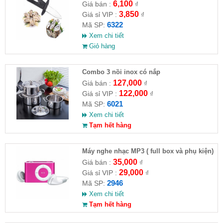
6,100
Giá bán :
₫
3,850
Giá sỉ VIP :
₫
6322
Mã SP:
Xem chi tiết
Giỏ hàng
Combo 3 nồi inox có nắp
127,000
Giá bán :
₫
122,000
Giá sỉ VIP :
₫
6021
Mã SP:
Xem chi tiết
Tạm hết hàng
Máy nghe nhạc MP3 ( full box và phụ kiện)
35,000
Giá bán :
₫
29,000
Giá sỉ VIP :
₫
2946
Mã SP:
Xem chi tiết
Tạm hết hàng